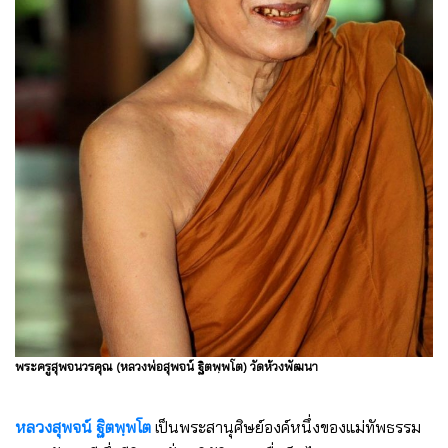
พระครูสุพจนวรคุณ (หลวงพ่อสุพจน์ ฐิตพฺพโต) วัดห้วงพัฒนา
หลวงสุพจน์ ฐิตพฺพโต
เป็นพระสานุศิษย์องค์หนึ่งของแม่ทัพธรรม