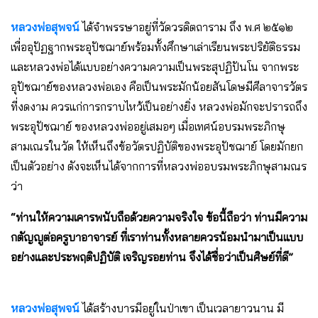
หลวงพ่อสุพจน์
ได้จำพรรษาอยู่ที่วัดวรดิตถาราม ถึง พ.ศ ๒๕๑๒
เพื่ออุปัฏฐากพระอุปัชฌาย์พร้อมทั้งศึกษาเล่าเรียนพระปริยัติธรรม
และหลวงพ่อได้แบบอย่างความความเป็นพระสุปฏิปันโน จากพระ
อุปัชฌาย์ของหลวงพ่อเอง คือเป็นพระมักน้อยสันโดษมีศีลาจารวัตร
ที่งดงาม ควรแก่การกราบไหว้เป็นอย่างยิ่ง หลวงพ่อมักจะปรารถถึง
พระอุปัชฌาย์ ของหลวงพ่ออยู่เสมอๆ เมื่อเทศน์อบรมพระภิกษุ
สามเณรในวัด ให้เห็นถึงข้อวัตรปฏิบัติของพระอุปัชฌาย์ โดยมักยก
เป็นตัวอย่าง ดังจะเห็นได้จากการที่หลวงพ่ออบรมพระภิกษุสามณร
ว่า
“ท่านให้ความเคารพนับถือด้วยความจริงใจ ข้อนี้ถือว่า ท่านมีความ
กตัญญูต่อครูบาอาจารย์ ที่เราท่านทั้งหลายควรน้อมนำมาเป็นแบบ
อย่างและประพฤติปฏิบัติ เจริญรอยท่าน จึงได้ชื่อว่าเป็นศิษย์ที่ดี”
หลวงพ่อสุพจน์
ได้สร้างบารมีอยู่ในป่าเขา เป็นเวลายาวนาน มี