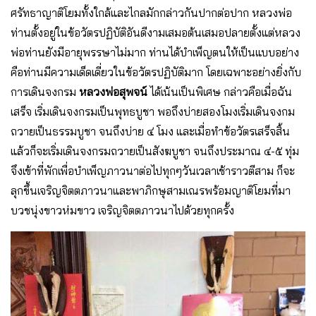
ศรัทธาญาติโยมทั้งใกล้และไกลมักกล่าวกันปากต่อปาก หลวงพ่อ
ท่านตั้งอยู่ในข้อวัตรปฏิบัติอันดีงามเสมอต้นเสมอปลายตั้งแต่หลวง
พ่อท่านยังมีอายุพรรษาไม่มาก ท่านได้บำเพ็ญตนให้เป็นแบบอย่าง
คือท่านมีความเด็ดเดี่ยวในข้อวัตรปฏิบัติมาก โดยเฉพาะอย่างยิ่งกับ
การเดินจงกรม
หลวงพ่อสุพจน์
ได้เน้นเป็นพิเศษ กล่าวคือเมื่อฉัน
เสร็จ เริ่มเดินจงกรมเป็นพุทธบูชา พอถึงบ่ายสองโมงเริ่มเดินจงกม
ถวายเป็นธรรมบูชา จนถึงบ่าย ๔ โมง และเมื่อทำข้อวัตรเสร็จสิ้น
แล้วก็จะเริ่มเดินจงกรมถวายเป็นสังฆบูชา จนถึงประมาณ ๔-๕ ทุ่ม
จึงเข้าที่พักเพื่อบำเพ็ญภาวนาต่อไปทุกๆวันเวลาเช้าราวตีสาม ก็จะ
ลุกขึ้นเจริญจิตตภาวนาและพาภิกษุสามเณรพร้อมญาติโยมที่มา
บวชนุ่งขาวห่มขาว เจริญจิตตภาวนาไปด้วยทุกครั้ง