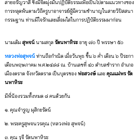
สายอรัญวาสี ซึ่งมีจิตมุ่งมั่นปฏิบัติธรรมเพื่อเป็นไปตามแนวทางของ
การหลุดพ้นตามวิถีครูบาอาจารย์ผู้มีความชำนาญในสายวิปัสสนา
กรรมฐาน ท่านมีใจรักและเลื่อมใสในการปฏิบัติธรรมมาก่อน
นามเดิม
สุพจน์
นามสกุล
รัตนพาหิระ
อายุ ๗๐ ปี พรรษา ๕๐
หลวงพ่อสุพจน์
ท่านถือกำเนิด เมื่อวันพุธ ขึ้น ๖ ค่ำ เดือน ๖ ปีระกา
เดือนพฤษภาคม พ.ศ.๒๔๘๘ ณ. บ้านเลขที่ ๔๐ ตำบลชำราก อำเภอ
เมืองตราด จังหวัดตราด เป็นบุตรของ
พ่อสวงษ์
และ
คุณแม่พร รัต
นพาหิระ
มีพี่น้องรวมทั้งหมด ๘ คนด้วยกัน
๑. คุณจำรูญ มุสิกะรัตน์
๒. พระครูสุพจนวรคุณ (หลวงพ่อ สุพจน์)
๓. คุณ รุจี รัตนพาหิระ