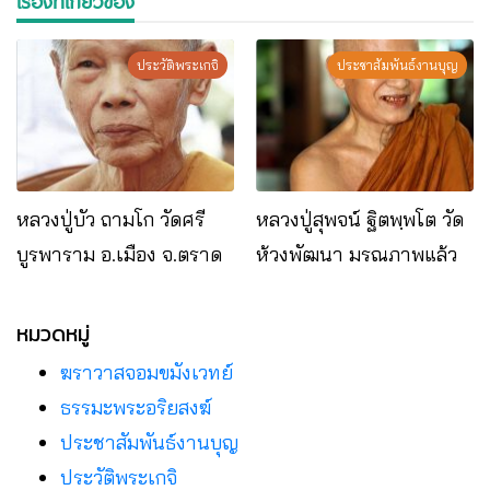
เรื่องที่เกี่ยวข้อง
ประวัติพระเกจิ
ประชาสัมพันธ์งานบุญ
หลวงปู่บัว ถามโก วัดศรี
หลวงปู่สุพจน์ ฐิตพฺพโต วัด
บูรพาราม อ.เมือง จ.ตราด
ห้วงพัฒนา มรณภาพแล้ว
หมวดหมู่
ฆราวาสจอมขมังเวทย์
ธรรมะพระอริยสงฆ์
ประชาสัมพันธ์งานบุญ
ประวัติพระเกจิ