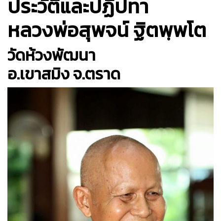
ประวัติและปฏิปทา
หลวงพ่อสุพจน์ ฐิตพฺพโต
วัดห้วงพัฒนา
อ.เขาสมิง จ.ตราด