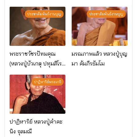
พระกรรมฐาน
อ.เมือง จ.มหาสารคาม
ประชาสัมพันธ์งานบุญ
ประชาสัมพันธ์งานบุญ
พระราชวัชรปัทมคุณ
มรณภาพแล้ว หลวงปู่บุญ
(หลวงปู่บัวเกตุ ปทุมสิโร)
มา คัมภีรธัมโม
มรณภาพแล้ว วัดป่า
ดาราภิรมย์ อ.แม่ริม
ปาฏิหาริย์พระเกจิ
จ.เชียงใหม่
ปาฏิหาริย์ หลวงปู่คำคะ
นิง จุลมณี