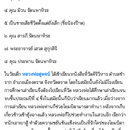
๔. คุณ ม้วน รัตนพาหิระ
๕. เป็นชายเสียชีวิตตั้งแต่ยังเล็ก (ชื่อน้องป๊าด)
๖. คุณ สารภี รัตนพาหิระ
๗. พระอาจารย์ เสวต สุกุกสิริ
๘. คุณ ประพาน รัตนพาหิระ
ในวัยเด็ก
หลวงพ่อสุพจน์
ได้เข้าเรียนหนังสือที่วัดคีริวิหาร ตำบลชำ
ราก อำเภอเมืองตราด จังหวัดตราด โดยในสมัยนั้นยังไม่มีโรงเรียน
การศึกษาเล่าเรียนจึงต้องไปเรียนที่วัด หลวงพ่อได้ศึกษาเล่าเรียนจน
จบชั้นประถมปีที่ ๔ ซึ่งในสมัยนั้นก็นับว่าเรียนมากแล้ว เมื่อว่างจาก
การเล่าเรียน หลวงพ่อท่านก็ช่วยโยมบิดามารดาทำนา หลังจากเก็บ
เกี่ยวข้าวเข้ายุ้งฉางแล้ว หลวงพ่อก็ไปช่วยทำงานในสวนอีก เรียกว่า
หนักเอาเบาสู้ ทำด้วยความขยันขันแข็งจนเป็นที่รักใคร่ของโยมบิดา