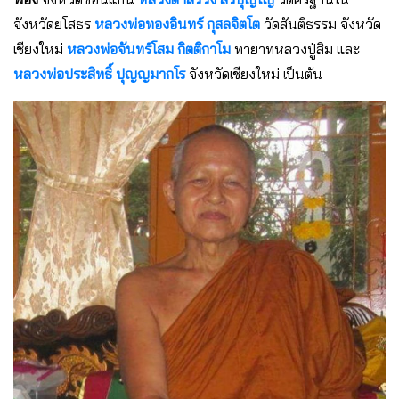
จังหวัดยโสธร
หลวงพ่อทองอินทร์ กุสลจิตโต
วัดสันติธรรม จังหวัด
เชียงใหม่
หลวงพ่อจันทร์โสม กิตติกาโม
ทายาทหลวงปู่สิม และ
หลวงพ่อประสิทธิ์ ปุญญมากโร
จังหวัดเชียงใหม่ เป็นต้น