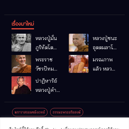
เรื่องมาใหม่
หลวงปู่มั่น
หลวงปู่ชนะ
ภูริทัตโต
อุตตมลาโภ
พระอริยเจ้า
วัดป่าโนน
พระราช
มรณภาพ
ผู้เป็นบิดา
หมากอื๋อ
วัชรปัทม
แล้ว หลวง
ของพระกร
อ.เมือง
คุณ (หลวง
ปู่บุญมา
ปาฏิหาริย์
รมฐาน
จ.มหาสารคาม
ปู่บัวเกตุ
คัมภีรธัมโม
หลวงปู่คำ
ปทุมสิโร)
คะนิง จุล
มรณภาพ
มณี
ฆราวาสจอมขมังเวทย์
ธรรมะพระอริยสงฆ์
แล้ว วัดป่า
ดาราภิรมย์
ประชาสัมพันธ์งานบุญ
ประวัติพระเกจิ
ปาฏิหาริย์พระเกจิ