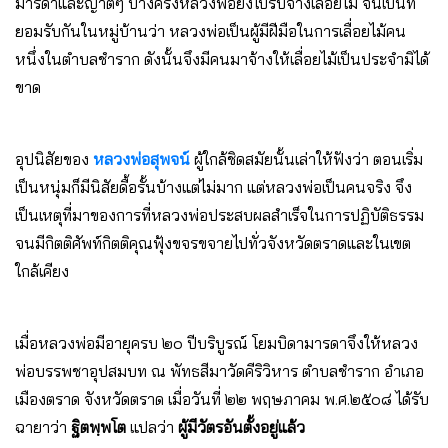
มารดาและญาติๆ บางครั้งหลวงพ่อยังไปรับจ้างเลื่อยไม้ จนเป็นที่
ยอมรับกันในหมู่บ้านว่า หลวงพ่อเป็นผู้มีฝีมือในการเลื่อยไม้คน
หนึ่งในตำบลชำราก ดังนั้นจึงมีคนมาจ้างให้เลื่อยไม้เป็นประจำมิได้
ขาด
อุปนิสัยของ
หลวงพ่อสุพจน์
ผู้ใกล้ชิดสมัยนั้นเล่าให้ฟังว่า ตอนเริ่ม
เป็นหนุ่มก็มีนิสัยดื้อรั้นบ้างแต่ไม่มาก แต่หลวงพ่อเป็นคนจริง จึง
เป็นเหตุที่มาของการที่หลวงพ่อประสบผลสำเร็จในการปฏิบัติธรรม
จนมีกิตติศัพท์กิตติคุณฟุ้งขจรขจายไปทั่วจังหวัดตราดและในเขต
ใกล้เคียง
เมื่อหลวงพ่อมีอายุครบ ๒๐ ปีบริบูรณ์ โยมบิดามารดาจึงให้หลวง
พ่อบรรพชาอุปสมบท ณ พัทธสีมาวัดคีริวิหาร ตำบลชำราก อำเภอ
เมืองตราด จังหวัดตราด เมื่อวันที่ ๒๒ พฤษภาคม พ.ศ.๒๕๐๘ ได้รับ
ฉายาว่า
ฐิตพฺพโต
แปลว่า
ผู้มีวัตรอันตั้งอยู่แล้ว