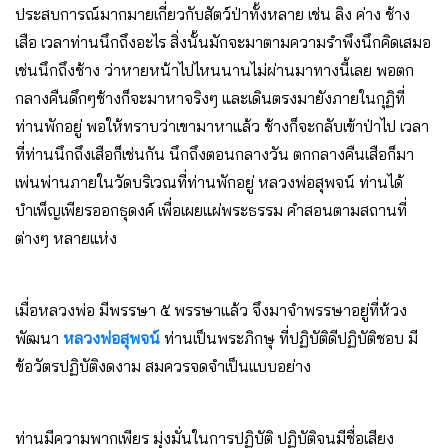
ประสบการณ์มากมายเกี่ยวกับสัตว์ป่าทั้งหลาย เช่น ลิง ค่าง ช้าง
เสือ เวลาท่านนึกถึงอะไร สิ่งนั้นมักจะมาตามความรำพึงนึกคิดเสมอ
เช่นนึกถึงช้าง ว่าหายหน้าไปไหนนานไม่ผ่านมาทางนี้เลย พอตก
กลางคืนดึกๆช้างก็จะมาหาจริงๆ และเดินตรงมายังภายในกุฏิที่
ท่านพักอยู่ พอให้ทราบว่าเขามาหาแล้ว ช้างก็จะกลับเข้าป่าไป เวลา
ที่ท่านนึกถึงเสือก็เช่นกัน นึกถึงตอนกลางวัน ตกกลางคืนเสือก็มา
เพ่นพ่านภายในวัดบริเวณที่ท่านพักอยู่ หลวงพ่อสุพจน์ ท่านได้
บำเพ็ญเพียรออกธุดงค์ เพื่อเผยแผ่พระธรรม คำสอนตามสถานที่
ต่างๆ หลายแห่ง
เมื่อหลวงพ่อ มีพรรษา ๕ พรรษาแล้ว จึงมาจำพรรษาอยู่ที่ห้วง
พัฒนา
หลวงพ่อสุพจน์
ท่านเป็นพระภิกษุ ที่ปฏิบัติดีปฏิบัติชอบ มี
ข้อวัตรปฏิบัติงดงาม สมควรจดจำเป็นแบบอย่าง
ท่านมีความพากเพียร มุ่งมั่นในการปฏิบัติ ปฏิบัติจนมีชื่อเสียง