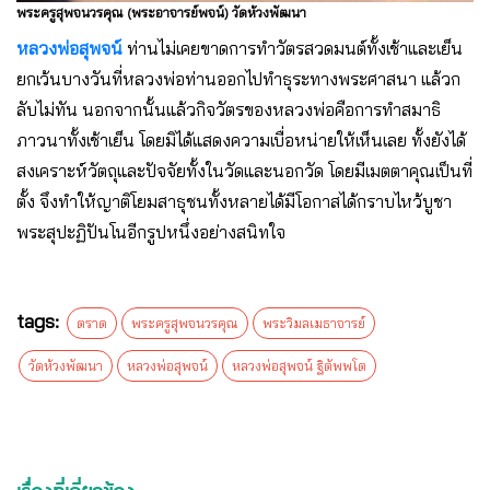
พระครูสุพจนวรคุณ (พระอาจารย์พจน์) วัดห้วงพัฒนา
หลวงพ่อสุพจน์
ท่านไม่เคยขาดการทำวัตรสวดมนต์ทั้งเช้าและเย็น
ยกเว้นบางวันที่หลวงพ่อท่านออกไปทำธุระทางพระศาสนา แล้วก
ลับไม่ทัน นอกจากนั้นแล้วกิจวัตรของหลวงพ่อคือการทำสมาธิ
ภาวนาทั้งเช้าเย็น โดยมิได้แสดงความเบื่อหน่ายให้เห็นเลย ทั้งยังได้
สงเคราะห์วัตถุและปัจจัยทั้งในวัดและนอกวัด โดยมีเมตตาคุณเป็นที่
ตั้ง จึงทำให้ญาติโยมสาธุชนทั้งหลายได้มีโอกาสได้กราบไหว้บูชา
พระสุปะฏิปันโนอีกรูปหนึ่งอย่างสนิทใจ
tags:
ตราด
พระครูสุพจนวรคุณ
พระวิมลเมธาจารย์
วัดห้วงพัฒนา
หลวงพ่อสุพจน์
หลวงพ่อสุพจน์ ฐิตัพพโต