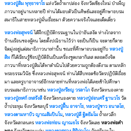
หลวงปู่สิม พุทฺธาจาโร
แห่งวัดถ้ำผาปล่อง จังหวัดเชียงใหม่ บำเพ็ญ
ภาวนาอยู่นานหลายปี ท่านได้มอบตัวเป็นศิษย์และอยู่ศึกษาอบรม
สมาธิในสายหลวงปู่มั่นเรื่อยมา ด้วยความจริงใจและเด็ดเดี่ยว
หลวงพ่อสุพจน์
ได้ฝึกปฏิบัติกรรมฐานในป่าอันสงัด ห่างไกลจาก
บ้านเรือนของผู้คน โดยตั้งปณิธานไว้ว่า จะเป็นก็เป็น จะตายก็ตาย
จิตมุ่งอยู่แต่สมาธิภาวนาเท่านั้น ขณะที่ศึกษาอบรมอยู่กับ
หลวงปู่
สิม
ก็ได้เรียนรู้ข้อปฏิบัติอันเป็นเครื่องขูดเกลากิเลส ตลอดถึงจิต
ภาวนาที่หลวงปู่สิมได้พาดำเนินไปด้วยความถูกต้องดีงาม ตามหลัก
พระธรรมวินัย ซึ่งหลวงพ่อสุพจน์ ท่านได้สืบทอดข้อวัตรปฏิบัติเรื่อย
มา และครูบาอาจารย์อีกหลายท่านที่หลวงพ่อได้เคยเข้าไปศึกษา
อบรมสมาธิภาวนาเช่น
หลวงปู่เหรียญ วรลาโภ
จังหวัดหนองคาย
หลวงปู่เทศก์ เทสรังสี
จังหวัดหนองคาย
หลวงปู่อ่อนศรี ฐานวโร
วัด
ถ้ำประทุม จังหวัดชลบุรี
หลวงปู่ฝั้น อาจาโร
,
หลวงปู่ขาว อนาลโย
,
หลวงตามหาบัว ญาณสัมปันโน
,
หลวงปู่ลี ฐิตธัมโม
ถ้ำเหวลึก
จังหวัดสกลนคร
หลวงพ่อท่อน ญาณธโร
จังหวัดเลย
หลวงพ่อคำ
พอง
จังหวัดขอนแก่น
หลวงตาสรวง สิริปุญโญ
วัดศรีฐานใน