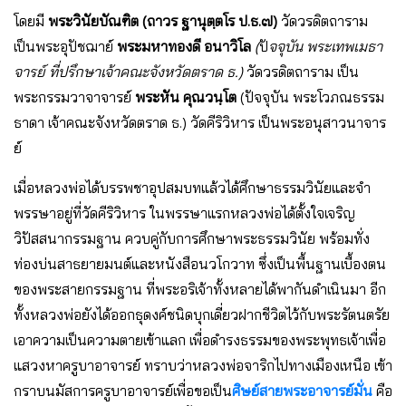
โดยมี
พระวินัยบัณฑิต (ถาวร ฐานุตฺตโร ป.ธ.๗)
วัดวรดิตถาราม
เป็นพระอุปัชฌาย์
พระมหาทองดี อนาวิโล
(
ปั
จจุบัน พระเทพเมธา
จารย์ ที่ปรึกษาเจ้าคณะจังหวัดตราด ธ.)
วัดวรดิตถาราม เป็น
พระกรรมวาจาจารย์
พระหัน คุณวนฺโต
(ปัจจุบัน พระโวภณธรรม
ธาดา เจ้าคณะจังหวัดตราด ธ.) วัดคีริวิหาร เป็นพระอนุสาวนาจาร
ย์
เมื่อหลวงพ่อได้บรรพชาอุปสมบทแล้วได้ศึกษาธรรมวินัยและจำ
พรรษาอยู่ที่วัดคีริวิหาร ในพรรษาแรกหลวงพ่อได้ตั้งใจเจริญ
วิปัสสนากรรมฐาน ควบคู่กับการศึกษาพระธรรมวินัย พร้อมทั่ง
ท่องบ่นสาธยายมนต์และหนังสือนวโกวาท ซึ่งเป็นพื้นฐานเบื้องตน
ของพระสายกรรมฐาน ที่พระอริเจ้าทั้งหลายได้พากันดำเนินมา อีก
ทั้งหลวงพ่อยังได้ออกธุดงค์ชนิดบุกเดี่ยวฝากชีวิตไว้กับพระรัตนตรัย
เอาความเป็นความตายเข้าแลก เพื่อดำรงธรรมของพระพุทธเจ้าเพื่อ
แสวงหาครูบาอาจารย์ ทราบว่าหลวงพ่อจาริกไปทางเมืองเหนือ เข้า
กราบนมัสการครูบาอาจารย์เพื่อขอเป็น
ศิษย์สายพระอาจารย์มั่น
คือ