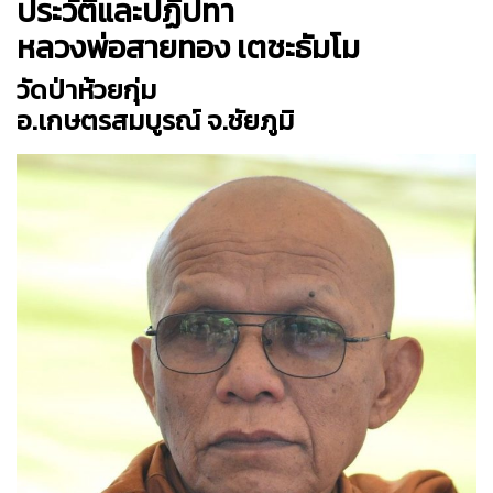
ประวัติและปฏิปทา
หลวงพ่อสายทอง เตชะธัมโม
วัดป่าห้วยกุ่ม
อ.เกษตรสมบูรณ์ จ.ชัยภูมิ