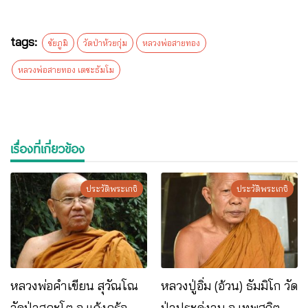
tags:
ชัยภูมิ
วัดป่าห้วยกุ่ม
หลวงพ่อสายทอง
หลวงพ่อสายทอง เตชะธัมโม
เรื่องที่เกี่ยวข้อง
ประวัติพระเกจิ
ประวัติพระเกจิ
หลวงพ่อคําเขียน สุวัณโณ
หลวงปู่อิ่ม (อ้วน) ธัมมิโก วัด
วัดป่าสุคะโต อ.แก้งคร้อ
ป่าประดู่งาม อ.เทพสถิต