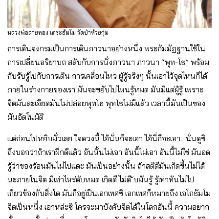
หลวงพ่อสายทอง เตชะธัมโม วัดป่าห้วยกุ่ม
การเดินจงกรมเป็นการเดินภาวนาอย่างหนึ่ง พระกัมมัฏฐานใช้ใน
การเปลี่ยนอริยาบถ สลับกับการนั่งภาวนา ภาวนา “พุท-โธ” พร้อม
กับรับรู้ไปกับการเดิน การเคลื่อนไหว ผู้รู้จริงๆ นั้นเอาไว้จุดไหนก็ได้
ภายในร่างกายของเรา มันจะขยับไปไหนรู้หมด มันมีแต่ผู้รู้ เพราะ
จิตมันละเอียดมันไม่ปล่อยพุทโธ พุทโธไม่มีแล้ว เวลานี้มันเป็นของ
มันอัตโนมัติ
แต่ก่อนไปหยิบมั่วเลย ใจดวงนี้ ไอ้นั่นก็จะเอา ไอ้นี่ก็จะเอา…นั่นดูซิ
ถึงบอกว่าถ้าเราฝึกดีแล้ว อันนั้นไม่เอา อันนี้ไม่เอา อันนี้ไม่ใช่ มันอด
รู้ว่าของร้อนมันไม่ไปแตะ มันเป็นอย่างนั้น ถ้าสติดีมันเกิดขึ้นไม่ได้
นะภายในจิต มีเท่าไหร่ดับหมด เกิดดี ไม่ดี ับมันรู้ รู้เท่าทันไม่ไป
เกี่ยวข้องกับสิ่งใด มันก็อยู่เป็นเอกเทศซิ เอกเทศก็หมายถึง เอโกธัมโม
จิตเป็นหนึ่ง เอาหล่ะซิ ใครจะมาบังคับจิตได้ในโลกอันนี้ ความอยาก