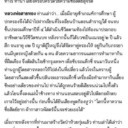
ทำไร่ ทำนา เลี้ยงครอบครัวด้วยความซื่อสัตย์สุจริต
หลวงพ่อสายทอง
ท่านเล่าว่า… เมื่อมีอายุเข้าเกณฑ์การศึกษา ผู้
ปกครองจึงได้นำไปฝากเรียนที่โรงเรียนบ้านดอนสำราญใต้ จนจบ
ชั้นประถมศึกษาปีที่ ๔ ได้ดำเนินชีวิตตามท้องไร่ท้องนาประกอบ
อาชีพตามวิถีชีวิตชนบท หลังจากนั้นก็ได้บวชเป็นเณรอยู่ ๒ ปี แล้ว
สึก จนอายุ ๓๒ ปี ญาติผู้ใหญ่จึงได้จัดหาคู่ครองให้ อยู่กินกับภรรยา
จนมีบุตรหญิงด้วยกัน ๑ คน ด้วยความยากจนและการทำมาหากิน
ที่ฝืดเคือง จึงตัดสินใจเข้ากรุงเทพฯ เพื่อขับรถแท็กซี่ จนมาวันหนึ่ง
ท่านถูกผู้โดยสารหลอกให้ไปส่งในที่เปลี่ยว แล้วโจรในคราบผู้
โดยสารก็แสดงตัวขึ้นปล้นจะเอารถแท็กซี่ เครื่องมือทำมาหากินเลี้ยง
ชีพอย่างเดียวของท่านไป ท่านได้ถูกคนร้ายตีเสียจนน่วมไปทั้งตัว
แล้วโยนทิ้งลงแม่น้ำข้างทาง ท่านนอนสลบอยู่ตัวไปติดกอผักตบ
เกาะไว้อยู่อย่างนั้น ก่อนฟื้นได้ยินเสียงพูดก้องหูว่า “โลกนี้หาความ
ซื่อสัตย์ยาก ผ้ากาสาวพัสตร์นั้นจะช่วยเธอได้”
เมื่อภายหลังจากที่ท่านมาสร้างวัดป่าห้วยกุ่มแล้ว ท่านเล่าได้เล่าว่า