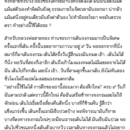
ทั้งหลายทั้งปวง เรื่องของโลกจะมาบังคับจิตไม่ได้ มันเป็นอัตโนมัติ
แม้แต่ตัวเองทำผิดมันยังดุ ธรรมภายในจิตเวลามันออกมา น่ากลัว
แม้แต่นั่งอยู่คนเดียวมันยังด่าตัวเอง ไปทำผิออะไรมา พอมันตรวจ
ตรา ทำอย่างนี้ใช้ได้เรอะ ?
สำหรับหลวงพ่อสายทอง ท่านชอบการเดินจงกรมมากเป็นพิเศษ
ครั้งแรกที่เดิน ครั้งนั้นอดอาหารภาวนาอยู่ ๙ วัน พอออกจากที่นั่ง
สมาธิก็มาเดินจงกรม เดินได้ครึ่งวันรู้สึกแรงมันหมด เอ้า…เดินไม่ได้
ก็นั่ง พอวันที่สองก็เอาอีก เดินถึงเก้าโมงแรงหมดไม่มีเลยเพราะไม่ได้
ฉัน เดินไปก็หกล้ม เลยนั่ง เอ้า…วันที่สามลุกขึ้นมาเดิน ยังไม่ทันสอง
ชั่วโมงไม่ถึงแปดโมงเลยแรงหมดหกล้ม
“อย่างนี้ใช้ไม่ได้ การฝึกของเรานี้อ่อนมาก ต้องฝึกใหม่” ครบ ๙ วันก็
ฉันตามปกติ แต่คราวนี้ฝึกใหม่ คือฉันเสร็จเข้าทางจงกรมเลยไม่ให้
พักผ่อน เดินไปเรื่อยถึงเที่ยงคืนตีหนึ่ง บางทีก็ข้ามคืน รู้สึกว่า
แข็งแกร่งขึ้น เดินครั้งแรกมีเจ็บปวดบ้าง พอพิจารณามันก็หาย
บางทีลงทางจงกรมใหม่ๆ เหมือนเราจะเดินไม่ได้ มันเจ็บมันปวด พอ
เดินไปชั่วขณะหนึ่งเดินตัวเบาหวิว เวลาเดินทางจงกรมแล้วไม่อยาก