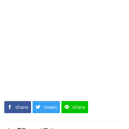
share
tweet
share