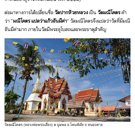
ต่อมาทางการได้เปลี่ยนชื่อ
วัดปากห้วยหลวง
เป็น
วัดมณีโคตร
คำ
ว่า “
มณีโคตร แปลว่าแก้วอันมีค่า
” วัดมณีโคตรจึงแปลว่าวัดที่มีมณี
อันมีค่ามาก ภายในวัดมีพระอุโบสถและพระธาตุสำคัญ
วัดมณีโคตร (หลวงพ่อพระเสี่ยง) ต.จุมพล อ.โพนพิสัย จ.หนองคาย