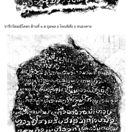
จารึกวัดมณีโคตร ด้านที่ ๑ ต.จุมพล อ.โพนพิสัย จ.หนองคาย