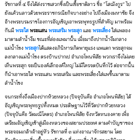
รัชกาลที่ ๔ จึงได้ส่งราชเสวกซึ่งเป็นเชื้อชาติลาว ชื่อ “โสฌังกูร” ไป
ยังแค้วนลาวด้วยพระราชกรณียกิจบางอย่าง ไปถึงเมืองมหาชัย จึง
อ้างพระบรมราชโองการอัญเชิญเอาพระพุทธรูปที่สำคัญ มาพร้อม
กันมี
พระใส
พระแสน
พระเสริม
พระสุก
และ
พระเสี่ยง
ใส่แพลอง
มาตามลำน้ำงึม ขณะที่ล่องแพมานั้น เมื่อมาถึงปากน้ำงึมกลาง
แม่น้ำโขง
พระสุก
ได้แสดงอภินิหารเกิดพายุแรง แพแตก พระสุกจม
ลงกลางแม่น้ำโขง ตรงบ้านปากเป อำเภอโพนพิสัย พวกเราจึงไม่เคย
เห็นพระสุก จะเป็นองค์เล็กองค์ใหญ่ ไม่มีใครจดบันทึกไว้ ต่อจากนั้น
ก็นำเอาพระใส พระแสน พระเสริม และพระเสี่ยงใส่แพขึ้นมาตาม
ลำน้ำโขง
จนกระทั่งถึงเมืองปากห้วยหลวง (ปัจจุบันคือ อำเภอโพนพิสัย) ได้
อัญเชิญพระพุทธรูปทั้งหมด ประดิษฐานไว้ที่วัดปากห้วยหลวง
(ปัจจุบันคือ วัดมณีโคตร) อำเภอโพนพิสัย จังหวัดหนองคาย เพื่อ
เตรียมอัญเชิญเข้าสู่เมืองหลวงของสยามประเทศ ตามคำบัญชาของ
พระจอมเกล้าเจ้าอยู่หัว รัชกาลที่ ๓ แห่งอาณาจักรสยาม โดย