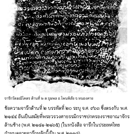
จารึกวัดมณีโคตร ด้านที่ ๒ ต.จุมพล อ.โพนพิสัย จ.หนองคาย
ข้อความจารึกด้านที่ ๒ บรรทัดที่ ๒๐ ระบุ จ.ศ. ๙๖๓ ซึ่งตรงกับ พ.ศ.
๒๑๔๔ อันเป็นสมัยที่พระวรวงศาธรรมิกราชปกครองราชอาณาจักร
ล้านช้าง (พ.ศ. ๒๑๔๑-๒๑๖๕) (ในหนังสือ จารึกในประเทศไทย
กำหนดอายุจารึกหลักนี้เป็น พ.ศ. ๒๑๑๘)