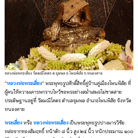
หลวงพ่อพระเสี่ยง วัดมณีโคตร ต.จุมพล อ.โพนพิสัย จ.หนองคาย
“
หลวงพ่อพระเสี่ยง
” พระพุทธรูปศักดิ์สิทธิ์คู่บ้านคู่เมืองโพนพิสัย ที่
ผู้คนให้ความเคารพกราบไหว้ขอพรอย่างสม่ำเสมอไม่ขาดสาย
ประดิษฐานอยู่ที่ วัดมณีโคตร ตำบลจุมพล อำเภอโพนพิสัย จังหวัด
หนองคาย
พระเสี่ยง
หรือ
หลวงพ่อพระเสี่ยง
เป็นพระพุทธรูปปางมารวิชัย
หล่อจากทองสัมฤทธิ์ หน้าตัก ๘ นิ้ว สูง ๒๔ นิ้ว หนักประมาณ ๑๐๐