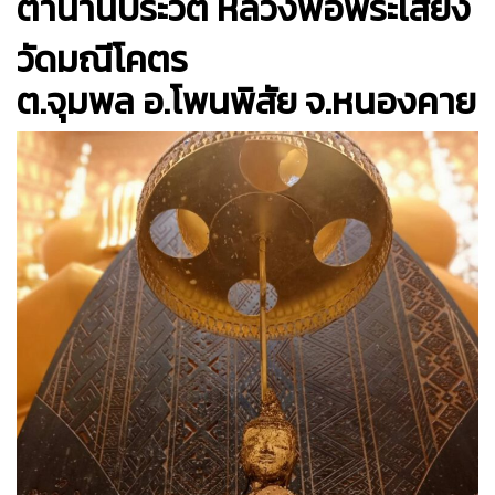
ตำนานประวัติ หลวงพ่อพระเสี่ยง
วัดมณีโคตร
ต.จุมพล อ.โพนพิสัย จ.หนองคาย