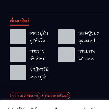
เรื่องมาใหม่
หลวงปู่มั่น
หลวงปู่ชนะ
ภูริทัตโต
อุตตมลาโภ
พระอริยเจ้า
วัดป่าโนน
พระราช
มรณภาพ
ผู้เป็นบิดา
หมากอื๋อ
วัชรปัทม
แล้ว หลวง
ของพระกร
อ.เมือง
คุณ (หลวง
ปู่บุญมา
ปาฏิหาริย์
รมฐาน
จ.มหาสารคาม
ปู่บัวเกตุ
คัมภีรธัมโม
หลวงปู่คำ
ปทุมสิโร)
คะนิง จุล
มรณภาพ
มณี
ฆราวาสจอมขมังเวทย์
ธรรมะพระอริยสงฆ์
แล้ว วัดป่า
ดาราภิรมย์
ประชาสัมพันธ์งานบุญ
ประวัติพระเกจิ
ปาฏิหาริย์พระเกจิ