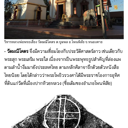
วิหารหลวงพ่อพระเสี่ยง วัดมณีโคตร ต.จุมพล อ.โพนพิสัย จ.หนองคาย
•
วัดมณีโคตร
จึงมีความเชื่อมโยงกับประวัติศาสตร์ลาว เช่นเดียวกับ
พระสุก พระเสริม พระใส เนื่องจากเป็นพระพุทธรูปสำคัญที่ล่องแพ
ตามลำนํ้างึมมายังประเทศไทย ตามหลักศิลาจารึกด้วยตัวหนังสือ
ไทยน้อย โดยได้กล่าวว่าพระโพธิวรวงศาได้มีพระราชโองการอุทิศ
ที่ดินแก่วัดที่เมืองปากห้วยหลวง (ชื่อเดิมของอำเภอโพนพิสัย)