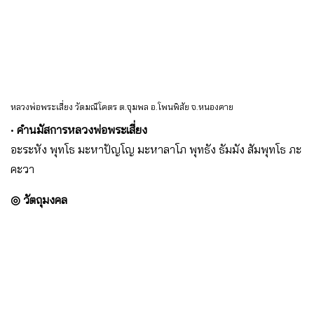
หลวงพ่อพระเสี่ยง วัดมณีโคตร ต.จุมพล อ.โพนพิสัย จ.หนองคาย
•
คำนมัสการหลวงพ่อพระเสี่ยง
อะระหัง พุทโธ มะหาปัญโญ มะหาลาโภ พุทธัง ธัมมัง สัมพุทโธ ภะ
คะวา
◎ วัตถุมงคล