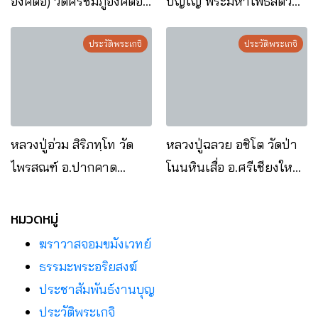
องค์ตื้อ) วัดศรีชมภูองค์ตื้อ
ปัญโญ พระมหาโพธิสัตว์
อ.ท่าบ่อ จ.หนองคาย
แห่งลุ่มแม่น้ำโขง
ประวัติพระเกจิ
ประวัติพระเกจิ
หลวงปู่อ่วม สิริภทฺโท วัด
หลวงปู่ฉลวย อชิโต วัดป่า
ไพรสณฑ์ อ.ปากคาด
โนนหินเสื่อ อ.ศรีเชียงใหม่
จ.หนองคาย
จ.หนองคาย
หมวดหมู่
ฆราวาสจอมขมังเวทย์
ธรรมะพระอริยสงฆ์
ประชาสัมพันธ์งานบุญ
ประวัติพระเกจิ