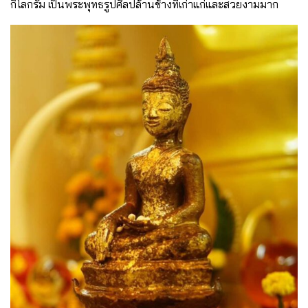
กิโลกรัม เป็นพระพุทธรูปศิลปล้านช้างที่เก่าแก่และสวยงามมาก