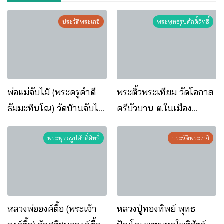
ประวัติพระเกจิ
พระพุทธรูปศักดิ์สิทธิ์
พ่อแม่จับไม้ (พระครูคำดี
พระติ้วพระเทียม วัดโอกาส
ธัมมะทินโณ) วัดบ้านจับไม้
ศรีบัวบาน ต.ในเมือง
อ.โพนพิสัย จ.หนองคาย
อ.เมือง จ.นครพนม
พระพุทธรูปศักดิ์สิทธิ์
ประวัติพระเกจิ
หลวงพ่อองค์ตื้อ (พระเจ้า
หลวงปู่ทองทิพย์ พุทธ