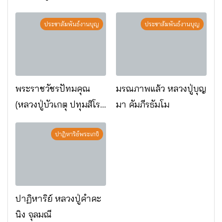
พระกรรมฐาน
อ.เมือง จ.มหาสารคาม
ประชาสัมพันธ์งานบุญ
ประชาสัมพันธ์งานบุญ
พระราชวัชรปัทมคุณ
มรณภาพแล้ว หลวงปู่บุญ
(หลวงปู่บัวเกตุ ปทุมสิโร)
มา คัมภีรธัมโม
มรณภาพแล้ว วัดป่า
ดาราภิรมย์ อ.แม่ริม
ปาฏิหาริย์พระเกจิ
จ.เชียงใหม่
ปาฏิหาริย์ หลวงปู่คำคะ
นิง จุลมณี