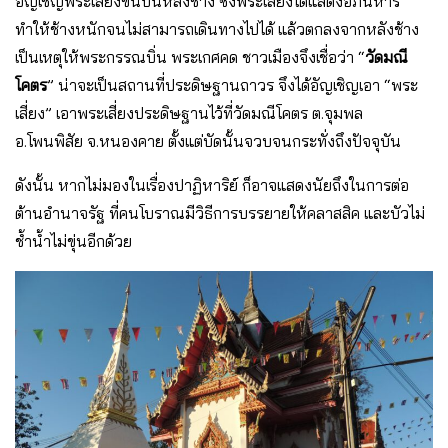
อัญเชิญพระเสี่ยงขึ้นบนหลังช้าง ซึ่งพระเสี่ยงได้แสดงอภินิหาร
ทำให้ช้างหนักจนไม่สามารถเดินทางไปได้ แล้วตกลงจากหลังช้าง
เป็นเหตุให้พระกรรณบิ่น พระเกศคด ชาวเมืองจึงเชื่อว่า “
วัดมณี
โคตร
” น่าจะเป็นสถานที่ประดิษฐานถาวร จึงได้อัญเชิญเอา “พระ
เสี่ยง” เอาพระเสี่ยงประดิษฐานไว้ที่วัดมณีโคตร ต.จุมพล
อ.โพนพิสัย จ.หนองคาย ตั้งแต่บัดนั้นจวบจนกระทั่งถึงปัจจุบัน
ดังนั้น หากไม่มองในเรื่องปาฏิหาริย์ ก็อาจแสดงนัยถึงในการต่อ
ต้านอำนาจรัฐ ที่คนโบราณมีวิธีการบรรยายให้คลาสสิค และบัวไม่
ช้ำน้ำไม่ขุ่นอีกด้วย