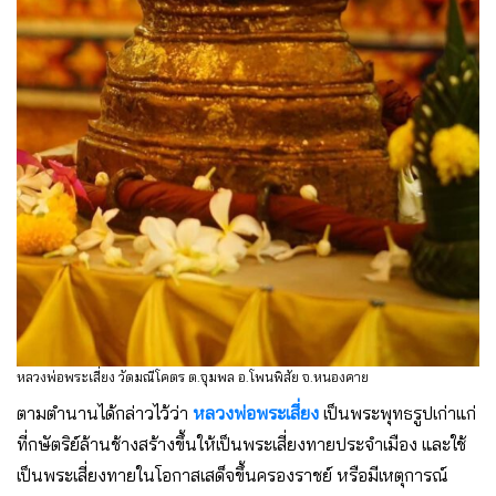
หลวงพ่อพระเสี่ยง วัดมณีโคตร ต.จุมพล อ.โพนพิสัย จ.หนองคาย
ตามตำนานได้กล่าวไว้ว่า
หลวงพ่อพระเสี่ยง
เป็นพระพุทธรูปเก่าแก่
ที่กษัตริย์ล้านช้างสร้างขึ้นให้เป็นพระเสี่ยงทายประจำเมือง และใช้
เป็นพระเสี่ยงทายในโอกาสเสด็จขึ้นครองราชย์ หรือมีเหตุการณ์