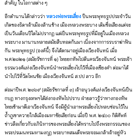
สำคัญ ในโอกาสต่าง ๆ
อีกตำนานได้กล่าวว่า
หลวงพ่อพระเสี่ยง
ป็นพระพุทธรูปประจำวัน
เกิดของธิดาเจ้าเมืองล้านช้าง เมืองหลวงพระบาง เดิมชื่อเสียงแต่จะ
เป็นวันเดือนปีใดไม่ปรากฏ แต่เป็นพระพุทธรูปที่มีอยู่ในเมืองหลวง
พระบาง มานานหลายสมัยสืบทอดกันมา เนื่องจากการรบราฆ่าฟัน
กัน พระพุทธรูป (องค์นี้) จึงได้ตกมาอยู่เมืองเวียงจันทน์ เมื่อ
พ.ศ.๒๓๒๑ (สมัยรัชการที่ ๑) ไทยยกทัพไปตีนครเวียงจันทน์ พระเจ้า
ธรรมวงศ์แห่งเวียงจันทน์นำพระเสี่ยงไปไว้ที่เมืองเชียงคำ ต่อมาได้
นำไปไว้ที่วัดโพนชัย เมืองเวียงจันทน์ ส.ปป ลาว อีก
ต่อมาปีพ.ศ. ๒๓๖๙ (สมัยรัชกาลที่ ๓) เจ้าอนุวงศ์แห่งเวียงจันทน์เป็น
กบฏ ทางกรุงเทพฯได้ส่งกองทัพไปปราบ ฝ่ายลาวรู้ว่าทางกองทัพ
ไทยเข้ามาตีเอาเวียงจันทน์ จึงมีผู้นำเอาพระเสี่ยงไปหลบซ่อนไว้ใน
ถ้ำภูเขาควายใกล้เมืองมหาชัยเสียก่อน เมื่อปี พ.ศ. ๒๔๐๐ กิติศัพท์
ข่าวลือเกี่ยวกับอภินิหารของพระเสี่ยงได้ทราบไปถึงพระกรรณของ
พระปรเมนทรมหามงกุฏ พระบาทสมเด็จพระจอมเกล้าเจ้าอยู่หัว