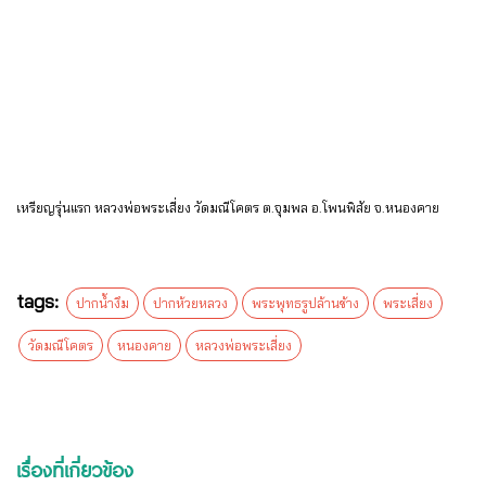
เหรียญรุ่นแรก หลวงพ่อพระเสี่ยง วัดมณีโคตร ต.จุมพล อ.โพนพิสัย จ.หนองคาย
tags:
ปากน้ำงึม
ปากห้วยหลวง
พระพุทธรูปล้านช้าง
พระเสี่ยง
วัดมณีโคตร
หนองคาย
หลวงพ่อพระเสี่ยง
เรื่องที่เกี่ยวข้อง