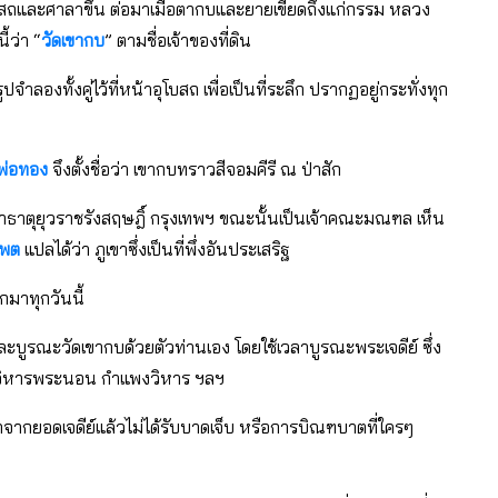
ุโบสถและศาลาขึ้น ต่อมาเมื่อตากบและยายเขียดถึงแก่กรรม หลวง
ี้ว่า “
วัดเขากบ
” ตามชื่อเจ้าของที่ดิน
องทั้งคู่ไว้ที่หน้าอุโบสถ เพื่อเป็นที่ระลึก ปรากฏอยู่กระทั่งทุก
พ่อทอง
จึงตั้งชื่อว่า เขากบทราวสีจอมคีรี ณ ป่าสัก
หาธาตุยุวราชรังสฤษฎิ์ กรุงเทพฯ ขณะนั้นเป็นเจ้าคณะมณฑล เห็น
รพต
แปลได้ว่า ภูเขาซึ่งเป็นที่พึ่งอันประเสริฐ
มาทุกวันนี้
บูรณะวัดเขากบด้วยตัวท่านเอง โดยใช้เวลาบูรณะพระเจดีย์ ซึ่ง
รณะวิหารพระนอน กำแพงวิหาร ฯลฯ
องตกจากยอดเจดีย์แล้วไม่ได้รับบาดเจ็บ หรือการบิณฑบาตที่ใครๆ