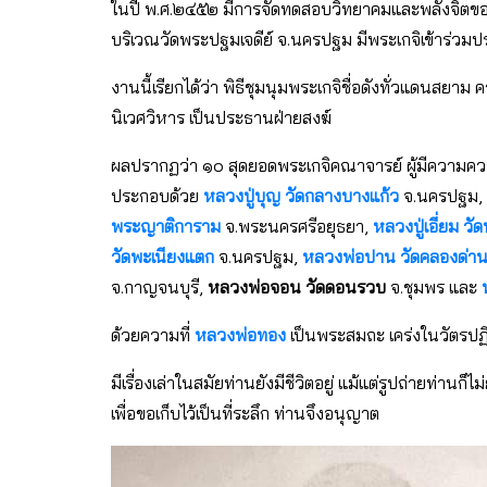
ในปี พ.ศ.๒๔๕๒ มีการจัดทดสอบวิทยาคมและพลังจิตของพ
บริเวณวัดพระปฐมเจดีย์ จ.นครปฐม มีพระเกจิเข้าร่วม
งานนี้เรียกได้ว่า พิธีชุมนุมพระเกจิชื่อดังทั่วแดนสยาม 
นิเวศวิหาร เป็นประธานฝ่ายสงฆ์
ผลปรากฏว่า ๑๐ สุดยอดพระเกจิคณาจารย์ ผู้มีความคว
ประกอบด้วย
หลวงปู่บุญ วัดกลางบางแก้ว
จ.นครปฐม,
พระญาติการาม
จ.พระนครศรีอยุธยา,
หลวงปู่เอี่ยม วั
วัดพะเนียงแตก
จ.นครปฐม,
หลวงพ่อปาน วัดคลองด่าน (
จ.กาญจนบุรี,
หลวงพ่อจอน วัดดอนรวบ
จ.ชุมพร และ
ห
ด้วยความที่
หลวงพ่อทอง
เป็นพระสมถะ เคร่งในวัตรปฏิบ
มีเรื่องเล่าในสมัยท่านยังมีชีวิตอยู่ แม้แต่รูปถ่ายท่าน
เพื่อขอเก็บไว้เป็นที่ระลึก ท่านจึงอนุญาต