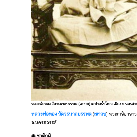
หลวงพ่อทอง วัดวรนาถบรรพต (เขากบ) ต.ปากน้ำโพ อ.เมือง จ.นครสวร
หลวงพ่อทอง
วัดวรนาถบรรพต
(
เขากบ
) พระเกจิอาจารย
จ.นครสวรรค์
◉ ชาติภูมิ