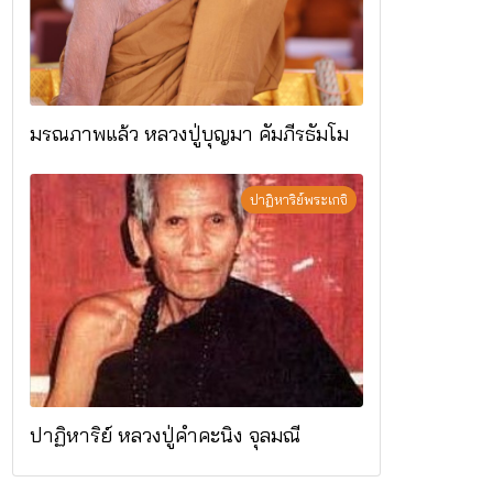
มรณภาพแล้ว หลวงปู่บุญมา คัมภีรธัมโม
ปาฏิหาริย์พระเกจิ
ปาฏิหาริย์ หลวงปู่คำคะนิง จุลมณี