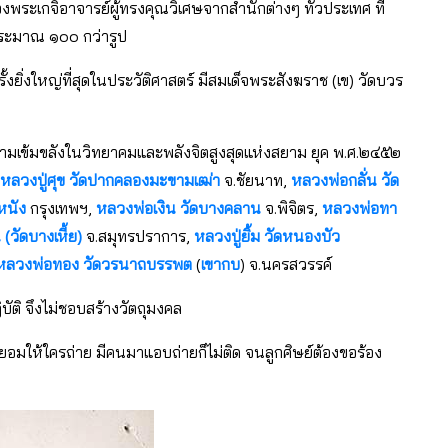
ระเกจิอาจารย์ผู้ทรงคุณวิเศษจากสำนักต่างๆ ทั่วประเทศ ที่
ประมาณ ๑๐๐ กว่ารูป
ครั้งยิ่งใหญ่ที่สุดในประวัติศาสตร์ มีสมเด็จพระสังฆราช (เข) วัดบวร
ามเข้มขลังในวิทยาคมและพลังจิตสูงสุดแห่งสยาม ยุค พ.ศ.๒๔๕๒
หลวงปู่ศุข วัดปากคลองมะขามเฒ่า
จ.ชัยนาท,
หลวงพ่อกลั่น วัด
ดหนัง
กรุงเทพฯ,
หลวงพ่อเงิน วัดบางคลาน
จ.พิจิตร,
หลวงพ่อทา
วัดบางเหี้ย)
จ.สมุทรปราการ,
หลวงปู่ยิ้ม วัดหนองบัว
ลวงพ่อทอง วัดวรนาถบรรพต
(
เขากบ
) จ.นครสวรรค์
ัติ จึงไม่ชอบสร้างวัตถุมงคล
ก็ไม่ยอมให้ใครถ่าย มีคนมาแอบถ่ายก็ไม่ติด จนลูกศิษย์ต้องขอร้อง