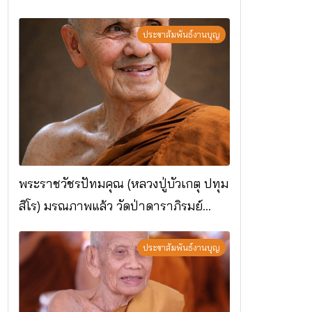
ประชาสัมพันธ์งานบุญ
พระราชวัชรปัทมคุณ (หลวงปู่บัวเกตุ ปทุม
สิโร) มรณภาพแล้ว วัดป่าดาราภิรมย์
อ.แม่ริม จ.เชียงใหม่
ประชาสัมพันธ์งานบุญ