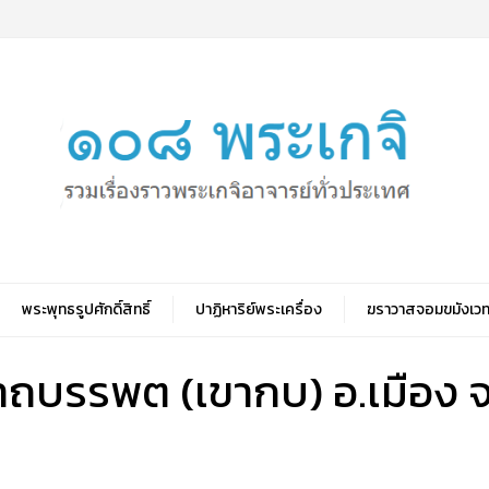
พระพุทธรูปศักดิ์สิทธิ์
ปาฏิหาริย์พระเครื่อง
ฆราวาสจอมขมังเวท
ถบรรพต (เขากบ) อ.เมือง 