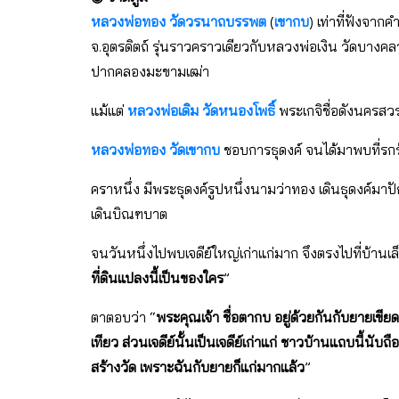
หลวงพ่อทอง
วัดวรนาถบรรพต
(
เขากบ
) เท่าที่ฟังจาก
จ.อุตรดิตถ์ รุ่นราวคราวเดียวกับหลวงพ่อเงิน วัดบางค
ปากคลองมะขามเฒ่า
แม้แต่
หลวงพ่อเดิม วัดหนองโพธิ์
พระเกจิชื่อดังนครสว
หลวงพ่อทอง
วัดเขากบ
ชอบการธุดงค์ จนได้มาพบที่รก
คราหนึ่ง มีพระธุดงค์รูปหนึ่งนามว่าทอง เดินธุดงค์มาปั
เดินบิณฑบาต
จนวันหนึ่งไปพบเจดีย์ใหญ่เก่าแก่มาก จึงตรงไปที่บ้านเล
ที่ดินแปลงนี้เป็นของใคร
”
ตาตอบว่า “
พระคุณเจ้า ชื่อตากบ อยู่ด้วยกันกับยายเขียด 
เทียว ส่วนเจดีย์นั้นเป็นเจดีย์เก่าแก่ ชาวบ้านแถบนี้นับถื
สร้างวัด เพราะฉันกับยายก็แก่มากแล้ว
”