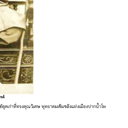
รค์
์ยุคเก่าที่ทรงคุณวิเศษ พุทธาคมเข้มขลังแห่งเมืองปากน้ำโพ