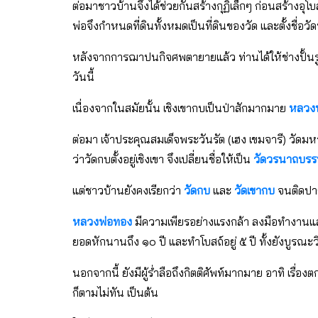
ต่อมาชาวบ้านจึงได้ช่วยกันสร้างกุฏิเล็กๆ ก่อนสร้างอ
พ่อจึงกำหนดที่ดินทั้งหมดเป็นที่ดินของวัด และตั้งชื่อวัดน
หลังจากการฌาปนกิจศพตายายแล้ว ท่านได้ให้ช่างปั้นรูปจำล
วันนี้
เนื่องจากในสมัยนั้น เชิงเขากบเป็นป่าสักมากมาย
หลวง
ต่อมา เจ้าประคุณสมเด็จพระวันรัต (เฮง เขมจารี) วัดม
ว่าวัดกบตั้งอยู่เชิงเขา จึงเปลี่ยนชื่อให้เป็น
วัดวรนาถบร
แต่ชาวบ้านยังคงเรียกว่า
วัดกบ
และ
วัดเขากบ
จนติดปาก
หลวงพ่อทอง
มีความเพียรอย่างแรงกล้า ลงมือทำงานและ
ยอดหักนานถึง ๑๐ ปี และทำโบสถ์อยู่ ๕ ปี ทั้งยังบู
นอกจากนี้ ยังมีผู้ร่ำลือถึงกิตติศัพท์มากมาย อาทิ เรื่
ก็ตามไม่ทัน เป็นต้น