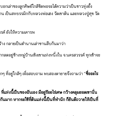
คำบอกเล่าของลูกศิษย์ใกล้ชิดพอจะได้ความว่าเป็นชาวทุ่งยั้ง
ลาน เป็นสหธรรมิกกับหลวงพ่อเฮง วัดเขาดิน และหลวงปู่ศุข วัด
รรค์ ยังให้ความเคารพ
ร้าง กลายเป็นตำนานเล่าขานสืบกันมาว่า
กกลดอยู่ข้างหมู่บ้านเชิงเขาแห่งหนึ่งใน จ.นครสวรรค์ ทุกเช้าจะ
็กๆ ที่อยู่ใกล้ๆ เพื่อสอบถาม พบสองตายายจึงถามว่า “
ชื่ออะไร
ที่แห่งนี้เป็นของฉันเอง มีอยู่ร้อยไร่เศษ กว้างคลุมยอดเขานั่น
อกันมาก หากจะใช้ที่ดินแห่งนี้เป็นที่พำนัก ก็ยินดีถวายให้เป็นที่