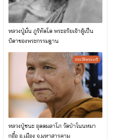
หลวงปู่มั่น ภูริทัตโต พระอริยเจ้าผู้เป็น
บิดาของพระกรรมฐาน
ประวัติพระเกจิ
หลวงปู่ชนะ อุตตมลาโภ วัดป่าโนนหมา
กอื๋อ อ.เมือง จ.มหาสารคาม