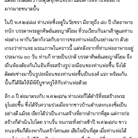
แต่อย่างใดเลยว่า เหตุใดทุกคนจึงรัก และเคารพท่านพ่ออย่าง
มากมายขนาดนั้น
ในปี พ.ศ.๒๔๘๗ ท่านพ่อซึ่งอยู่ในวัยชรา มีอายุถึง ๘๐ ปี เกิดอาพาธ
หนัก บรรดาพระลูกศิษย์และญาติโยม ที่วนเวียนกันมาเฝ้าดูแลท่าน
พ่อต่าง พากันวิตกกังวลกับอาการของท่านพ่อเป็นอย่างมาก ด้วย
เกรงว่าท่านจะ มรณภาพในคราวนี้ แต่หลังจากที่ท่านพ่ออาพาธอยู่
ประมาณ ๓๐ วัน ท่านก็ หายเป็นปกติ บรรดาศิษย์และญาติโยม จึง
เห็นพ้องต้องกันในอันที่จะสร้างรูป เหมือนของท่านพ่อขึ้น จึงได้
ติดต่อช่างมาปั้นรูปเหมือนของท่านพ่อขึ้นเป็นองค์ แรก พร้อมกัน
นั้นก็ได้จัดให้มีพิธีบูชาครูให้กับท่านพ่อด้วย
อีก ๓ ปี ต่อมาตรงกับ พ.ศ.๒๔๙๑ ท่านพ่อก็ได้ดําริที่จะสร้างพระ
อุโบสถขึ้น ซึ่งได้รับความร่วมมือจากชาวบ้านตําบลหนองชิ่มเป็น
อย่างดี แม้จะ เรียกได้ว่าเป็นงานสร้างที่ยากลําบากที่สุด แต่การก่อ
สร้างก็ดําเนินไปโดย ราบรื่น จนกระทั่งย่างเข้าปี พ.ศ.๒๔๙๓ ชาว
หนองชิมก็ต้องพากันเศร้าโศกและ เสียใจเป็นที่สุด เมื่อท่านพ่อได้