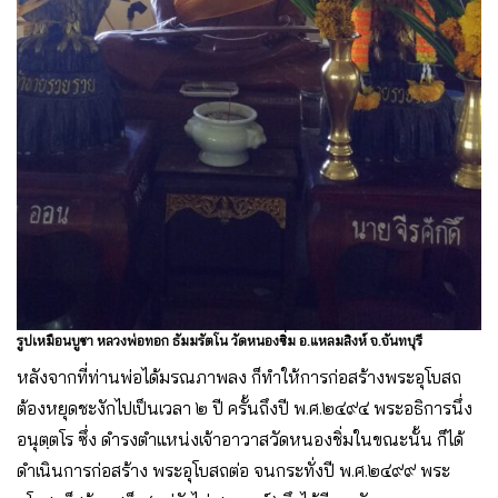
รูปเหมือนบูชา หลวงพ่อทอก ธัมมรัตโน วัดหนองซิ่ม อ.แหลมสิงห์ จ.จันทบุรี
หลังจากที่ท่านพ่อได้มรณภาพลง ก็ทําให้การก่อสร้างพระอุโบสถ
ต้องหยุดชะงักไปเป็นเวลา ๒ ปี ครั้นถึงปี พ.ศ.๒๔๙๔ พระอธิการนึ่ง
อนุตฺตโร ซึ่ง ดํารงตําแหน่งเจ้าอาวาสวัดหนองชิ่มในขณะนั้น ก็ได้
ดําเนินการก่อสร้าง พระอุโบสถต่อ จนกระทั่งปี พ.ศ.๒๔๙๙ พระ