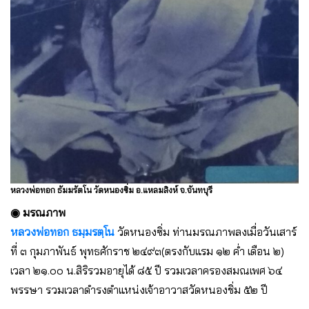
หลวงพ่อทอก ธัมมรัตโน วัดหนองซิ่ม อ.แหลมสิงห์ จ.จันทบุรี
◉ มรณภาพ
หลวงพ่อทอก ธมฺมรตฺโน
วัดหนองซิ่ม ท่านมรณภาพลงเมื่อวันเสาร์
ที่ ๓ กุมภาพันธ์ พุทธศักราช ๒๔๙๓(ตรงกับแรม ๑๒ ค่ำ เดือน ๒)
เวลา ๒๑.๐๐ น.สิริรวมอายุได้ ๘๕ ปี รวมเวลาครองสมณเพศ ๖๔
พรรษา รวมเวลาดำรงตำแหน่งเจ้าอาวาสวัดหนองชิ่ม ๕๒ ปี