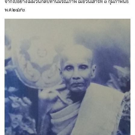
จากไปอย่างไม่มีวันกลับท่านมรณภาพ เมื่อวันเสาร์ที่ ๓ กุมภาพันธ์
พ.ศ.๒๔๙๓