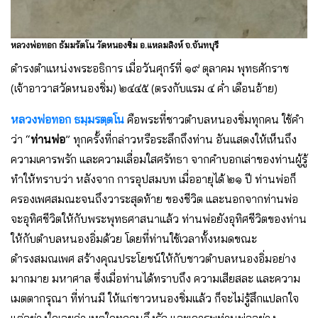
หลวงพ่อทอก ธัมมรัตโน วัดหนองซิ่ม อ.แหลมสิงห์ จ.จันทบุรี
ดํารงตําแหน่งพระอธิการ เมื่อวันศุกร์ที่ ๑๙ ตุลาคม พุทธศักราช
(เจ้าอาวาสวัดหนองชิ่ม) ๒๔๔๕ (ตรงกับแรม ๔ ค่ำ เดือนอ้าย)
หลวงพ่อทอก ธมฺมรตฺตโน
คือพระที่ชาวตําบลหนองชิ่มทุกคน ใช้คํา
ว่า “
ท่านพ่อ
” ทุกครั้งที่กล่าวหรือระลึกถึงท่าน อันแสดงให้เห็นถึง
ความเคารพรัก และความเลื่อมใสศรัทธา จากคําบอกเล่าของท่านผู้รู้
ทําให้ทราบว่า หลังจาก การอุปสมบท เมื่ออายุได้ ๒๑ ปี ท่านพ่อก็
ครองเพศสมณะจนถึงวาระสุดท้าย ของชีวิต และนอกจากท่านพ่อ
จะอุทิศชีวิตให้กับพระพุทธศาสนาแล้ว ท่านพ่อยังอุทิศชีวิตของท่าน
ให้กับตําบลหนองอิ่มด้วย โดยที่ท่านใช้เวลาทั้งหมดขณะ
ดํารงสมณเพศ สร้างคุณประโยชน์ให้กับชาวตําบลหนองอิ่มอย่าง
มากมาย มหาศาล ซึ่งเมื่อท่านได้ทราบถึง ความเสียสละ และความ
เมตตากรุณา ที่ท่านมี ให้แก่ชาวหนองชิ่มแล้ว ก็จะไม่รู้สึกแปลกใจ