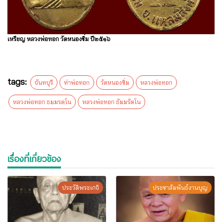
เหรียญ หลวงพ่อทอก วัดหนองชิ่ม ปี๒๕๑๖
tags:
จันทบุรี
ท่าพ่อทอก
วัดหนองซิ่ม
หลวงพ่อทอก
หลวงพ่อทอก ธมฺมรตฺโน
หลวงพ่อทอก ธัมมรัตโน
เรื่องที่เกี่ยวข้อง
ประวัติพระเกจิ
ประชาสัมพันธ์งานบุญ