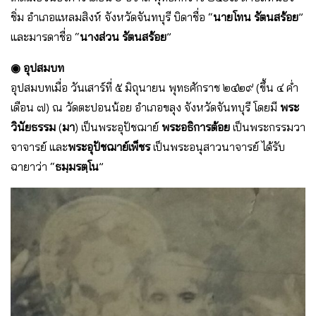
ชิ่ม อําเภอแหลมสิงห์ จังหวัดจันทบุรี บิดาชื่อ “
นายโทน รัตนสร้อย
”
และมารดาชื่อ “
นางส่วน รัตนสร้อย
”
◉ อุปสมบท
อุปสมบทเมื่อ วันเสาร์ที่ ๕ มิถุนายน พุทธศักราช ๒๔๒๙ (ขึ้น ๔ ค่ำ
เดือน ๗) ณ วัดตะปอนน้อย อําเภอขลุง จังหวัดจันทบุรี โดยมี
พระ
วินัยธรรม
(
มา
) เป็นพระอุปัชฌาย์
พระอธิการต้อย
เป็นพระกรรมวา
จาจารย์ และ
พระอุปัชฌาย์เพ็ชร
เป็นพระอนุสาวนาจารย์ ได้รับ
ฉายาว่า “
ธมฺมรตฺโน
”