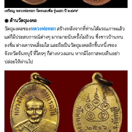
เหรียญ หลวงพ่อทอก วัดหนองชิ่ม รุ่นแรก ปี ๒๔๙๙
◉ ด้านวัตถุมงคล
วัตถุมงคลของ
หลวงพ่อทอก
สร้างหลังจากที่ท่านได้มรณภาพแล้ว
แต่ก็มีประสบการณ์ต่างๆ มากมายนับครั้งไม่ถ้วน ซึ่งชาวบ้านหน
องชิ่ม ต่างเคารพเลื่อมใส และถือเป็นวัตถุมงคลอีกชิ้นหนึ่งของ
จังหวัดจันทบุรี ที่ใครๆ ก็ต่างหวงแหน หากมีโอกาสพบเห็นอย่า
ปล่อยให้ผ่านไป