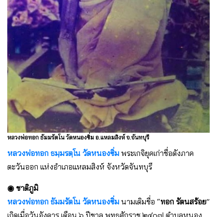
หลวงพ่อทอก ธัมมรัตโน วัดหนองซิ่ม อ.แหลมสิงห์ จ.จันทบุรี
หลวงพ่อทอก ธมฺมรตฺโน
วัดหนองซิ่ม
พระเกจิยุคเก่าชื่อดังภาค
ตะวันออก แห่งอำเภอแหลมสิงห์ จังหวัดจันทบุรี
◉ ชาติภูมิ
หลวงพ่อทอก ธัมมรัตโน
วัดหนองซิ่ม
นามเดิมชื่อ “
ทอก รัตนสร้อย
”
เกิดเมื่อวันอังคาร เดือน ๖ ปีขาล พุทธศักราช ๒๔๐๗ ตําบลหนอง