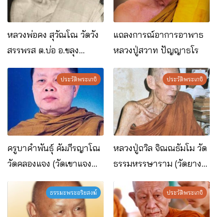
หลวงพ่อคง สุวัณโณ วัดวัง
แถลงการณ์อาการอาพาธ
สรรพรส ต.บ่อ อ.ขลุง
หลวงปู่สวาท ปัญญาธโร
จ.จันทบุรี
ประวัติพระเกจิ
ประวัติพระเกจิ
ครูบาคำพันธุ์ คัมภีรญาโณ
หลวงปู่ถวิล จิณณธัมโม วัด
วัดคลองแจง (วัดเขาแจง
ธรรมหรรษาราม (วัดยาง
เบง) อ.สอยดาว จ.จันทบุรี
ระหง) อ.ท่าใหม่ จ.จันทบุรี
ธรรมะพระอริยสงฆ์
ประวัติพระเกจิ