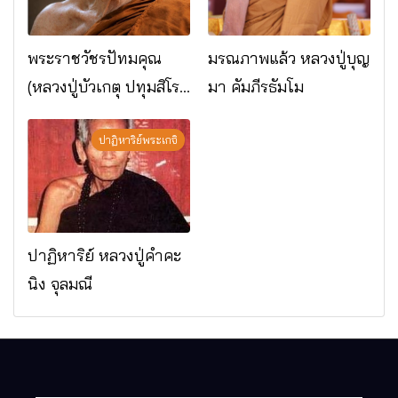
พระราชวัชรปัทมคุณ
มรณภาพแล้ว หลวงปู่บุญ
(หลวงปู่บัวเกตุ ปทุมสิโร)
มา คัมภีรธัมโม
มรณภาพแล้ว วัดป่า
ดาราภิรมย์ อ.แม่ริม
ปาฏิหาริย์พระเกจิ
จ.เชียงใหม่
ปาฏิหาริย์ หลวงปู่คำคะ
นิง จุลมณี