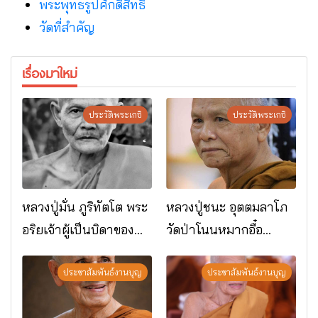
พระพุทธรูปศักดิ์สิทธิ์
วัดที่สําคัญ
เรื่องมาใหม่
ประวัติพระเกจิ
ประวัติพระเกจิ
หลวงปู่มั่น ภูริทัตโต พระ
หลวงปู่ชนะ อุตตมลาโภ
อริยเจ้าผู้เป็นบิดาของ
วัดป่าโนนหมากอื๋อ
พระกรรมฐาน
อ.เมือง จ.มหาสารคาม
ประชาสัมพันธ์งานบุญ
ประชาสัมพันธ์งานบุญ