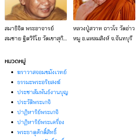
สมาธิจิต พระอาจารย์
หลวงปู่สวาท ถาวโร วัดอ่าว
สมชาย ฐิตวิริโย วัดเขาสุกิม
หมู อ.แหลมสิงห์ จ.จันทบุรี
จ.จันทบุรี
หมวดหมู่
ฆราวาสจอมขมังเวทย์
ธรรมะพระอริยสงฆ์
ประชาสัมพันธ์งานบุญ
ประวัติพระเกจิ
ปาฏิหาริย์พระเกจิ
ปาฏิหาริย์พระเครื่อง
พระธาตุศักดิ์สิทธิ์