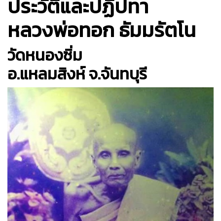
ประวัติและปฏิปทา
หลวงพ่อทอก ธัมมรัตโน
วัดหนองซิ่ม
อ.แหลมสิงห์ จ.จันทบุรี