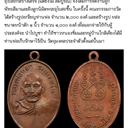
อุโบสถก็สร้างเสร็จ (แต่ยังไม่ สมบูรณ์) จึงได้มีการจัดงานผูก
พัทธสีมาและฝังลูกนิมิตพระอุโบสถขึ้น ในครั้งนี้ คณะกรรมการวัด
ได้สร้างรูปเหรียญท่านพ่อ จํานวน ๒,๐๐๐ องค์ และสร้างรูป หล่อ
ขนาดหน้าตัก ๑ นิ้ว จํานวน ๑,๐๐๐ องค์ เพื่อแจกจ่ายให้กับผู้
ประสงค์จะ นําไปบูชา ทําให้ชาวหนองชิ่มและหมู่บ้านใกล้เคียงได้มี
ท่านพ่อเก็บรักษาไว้เป็น วัตถุมงคลประจําตัวตั้งแต่นั้นมา