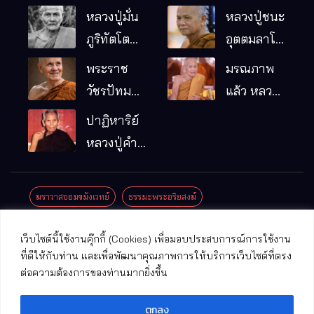
หลวงปู่มั่น
หลวงปู่ชนะ
ภูริทัตโต
อุตตมลาโภ
พระอริยเจ้า
วัดป่าโนน
พระราช
มรณภาพ
ผู้เป็นบิดา
หมากอื๋อ
วัชรปัทม
แล้ว หลวง
ของพระกร
อ.เมือง
คุณ (หลวง
ปู่บุญมา
ปาฏิหาริย์
รมฐาน
จ.มหาสารคาม
ปู่บัวเกตุ
คัมภีรธัมโม
หลวงปู่คำ
ปทุมสิโร)
คะนิง จุล
มรณภาพ
มณี
ฆราวาสจอมขมังเวทย์
ธรรมะพระอริยสงฆ์
แล้ว วัดป่า
ดาราภิรมย์
ประชาสัมพันธ์งานบุญ
ประวัติพระเกจิ
ปาฏิหาริย์พระเกจิ
เว็บไซต์นี้ใช้งานคุ๊กกี้ (Cookies) เพื่อมอบประสบการณ์การใช้งาน
อ.แม่ริม
ปาฏิหาริย์พระเครื่อง
พระธาตุศักดิ์สิทธิ์
ที่ดีให้กับท่าน และเพื่อพัฒนาคุณภาพการให้บริการเว็บไซต์ที่ตรง
จ.เชียงใหม่
ต่อความต้องการของท่านมากยิ่งขึ้น
พระพุทธรูปศักดิ์สิทธิ์
วัดที่สําคัญ
ตกลง