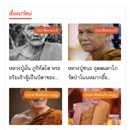
เรื่องมาใหม่
ประวัติพระเกจิ
ประวัติพระเกจิ
หลวงปู่มั่น ภูริทัตโต พระ
หลวงปู่ชนะ อุตตมลาโภ
อริยเจ้าผู้เป็นบิดาของ
วัดป่าโนนหมากอื๋อ
พระกรรมฐาน
อ.เมือง จ.มหาสารคาม
ประชาสัมพันธ์งานบุญ
ประชาสัมพันธ์งานบุญ