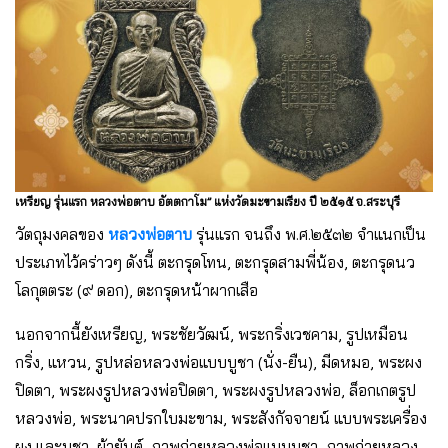
เหรียญ รุ่นแรก หลวงพ่อตาบ อัตตกาโม” แห่งวัดมะขามเรียง ปี ๒๕๑๕ จ.สระบุรี
วัตถุมงคลของ
หลวงพ่อตาบ
รุ่นแรก จนถึง พ.ศ.๒๕๓๒ จำแนกเป็น
ประเภทไว้คร่าวๆ ดังนี้ ตะกรุดโทน, ตะกรุดสามพี่น้อง, ตะกรุดนว
โลกุตตระ (๙ ดอก), ตะกรุดหน้าผากเสือ
นอกจากนี้ยังเหรียญ, พระชัยวัฒน์, พระกริ่งเวชคาม, รูปเหมือน
กริ่ง, แหวน, รูปหล่อหลวงพ่อแบบบูชา (นั่ง-ยืน), มีดหมอ, พระผง
ปิดตา, พระผงรูปหลวงพ่อปิดตา, พระผงรูปหลวงพ่อ, ล็อกเกตรูป
หลวงพ่อ, พระนาคปรกใบมะขาม, พระสังกัจจายน์ แบบพระเครื่อง
ผง และบูชา, ผ้ายันต์, ภาพถ่ายหลวงพ่อแบบบูชา, ภาพถ่ายหลวง