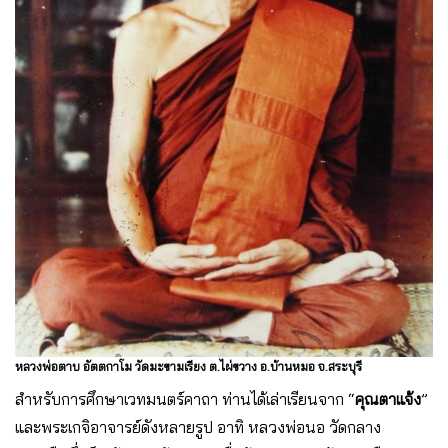
หลวงพ่อตาบ อัตตกาโม วัดมะขามเรียง ต.ไผ่ขวาง อ.บ้านหมอ จ.สระบุรี
สำหรับการศึกษาเวทมนตร์คาถา ท่านได้เล่าเรียนจาก “
คุณตาแจ้ง
”
และพระเกจิอาจารย์ดังหลายรูป อาทิ หลวงพ่อนอ วัดกลาง