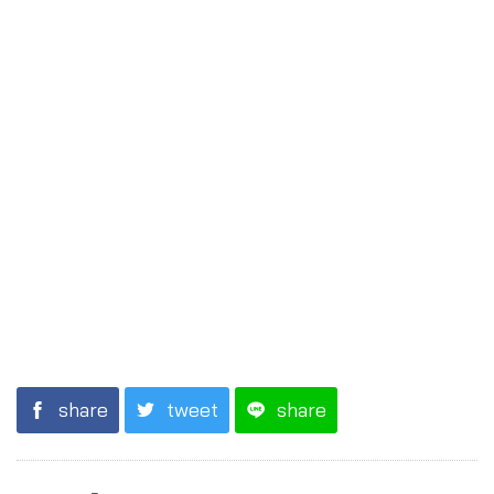
share
tweet
share