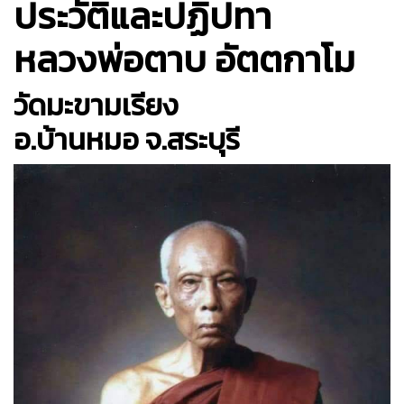
ประวัติและปฏิปทา
หลวงพ่อตาบ อัตตกาโม
วัดมะขามเรียง
อ.บ้านหมอ จ.สระบุรี