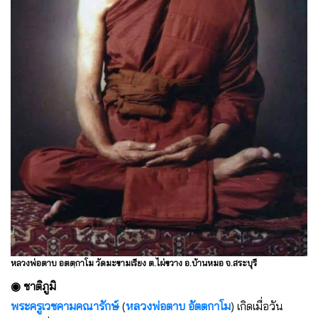
หลวงพ่อตาบ อตตฺกาโม วัดมะขามเรียง ต.ไผ่ขวาง อ.บ้านหมอ จ.สระบุรี
◉ ชาติภูมิ
พระครูเวชคามคณารักษ์
(
หลวงพ่อตาบ อัตตกาโม
) เกิดเมื่อวัน