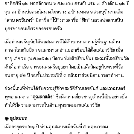
อาทิตย์ที่ ๑๒ พฤศจิกายน พ.ศ.๒๔๕๔ ตรงกับแรม ๗ ค่ำ เดือน ๑๒ ปี
กุน ณ บ้านบ่อกระโดน ต.ไผ่ขวาง อ.บ้านหมอ จ.สระบุรี นามเดิม
“
ตาบ คชรินทร์
” บิดาชื่อ “
โป๋
” มารดาชื่อ “
ฟัก
” หลวงพ่อตาบเป็น
บุตรชายคนเดียวของครอบครัว
เมื่อท่านเจริญวัยได้พอสมควรก็ได้ศึกษาหาความรู้พื้นฐานด้าน
ภาษาไทยกับบิดา จนสามารถอ่านออกเขียนได้ตั้งแต่เยาว์วัย เมื่อ
อายุ ๙ ขวบ (พ.ศ.๒๔๖๒) บิดาพาไปเข้าเรียนชั้นประถมที่โรงเรียนวัด
ศักดิ์ อ.ท่าเรือ จ.พระนครศรีอยุธยา โดยเป็นเด็กวัดอยู่กับพระที่วัด
จนอายุ ๑๒ ปี จบชั้นประถมปีที่ ๓ กลับมาช่วยบิดามารดาทำงาน
ช่วงนี้เองที่ท่านได้รับความรู้อักขระวิธีด้านเลขยันต์ และเวทมนตร์
พุทธาคมจาก “
คุณตาแจ้ง
” ซึ่งมีความเชี่ยวชาญด้านนี้เป็นอย่างยิ่ง
ทำให้มีความสามารถในด้านพุทธาคมมาแต่เยาว์วัย
◉ อุปสมบท
เมื่ออายุครบ ๒๑ ปี ท่านอุปสมบทเมื่อวันที่ ๕ พฤษภาคม