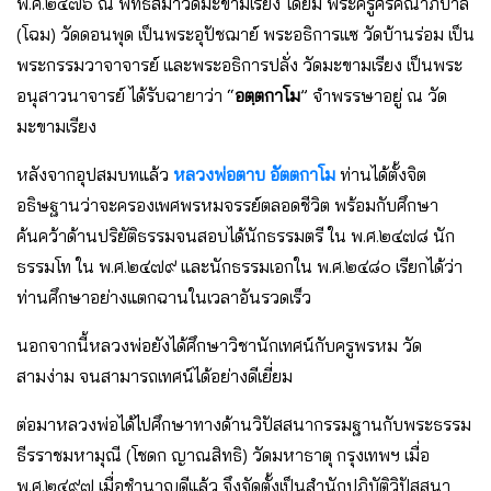
พ.ศ.๒๔๗๖ ณ พัทธสีมาวัดมะขามเรียง โดยมี พระครูศรีคณาภิบาล
(โฉม) วัดดอนพุด เป็นพระอุปัชฌาย์ พระอธิการแซ วัดบ้านร่อม เป็น
พระกรรมวาจาจารย์ และพระอธิการปลั่ง วัดมะขามเรียง เป็นพระ
อนุสาวนาจารย์ ได้รับฉายาว่า “
อตฺตกาโม
” จำพรรษาอยู่ ณ วัด
มะขามเรียง
หลังจากอุปสมบทแล้ว
หลวงพ่อตาบ อัตตกาโม
ท่านได้ตั้งจิต
อธิษฐานว่าจะครองเพศพรหมจรรย์ตลอดชีวิต พร้อมกับศึกษา
ค้นคว้าด้านปริยัติธรรมจนสอบได้นักธรรมตรี ใน พ.ศ.๒๔๗๘ นัก
ธรรมโท ใน พ.ศ.๒๔๗๙ และนักธรรมเอกใน พ.ศ.๒๔๘๐ เรียกได้ว่า
ท่านศึกษาอย่างแตกฉานในเวลาอันรวดเร็ว
นอกจากนี้หลวงพ่อยังได้ศึกษาวิชานักเทศน์กับครูพรหม วัด
สามง่าม จนสามารถเทศน์ได้อย่างดีเยี่ยม
ต่อมาหลวงพ่อได้ไปศึกษาทางด้านวิปัสสนากรรมฐานกับพระธรรม
ธีรราชมหามุณี (โชดก ญาณสิทธิ) วัดมหาธาตุ กรุงเทพฯ เมื่อ
พ.ศ.๒๔๙๗ เมื่อชำนาญดีแล้ว จึงจัดตั้งเป็นสำนักปฏิบัติวิปัสสนา