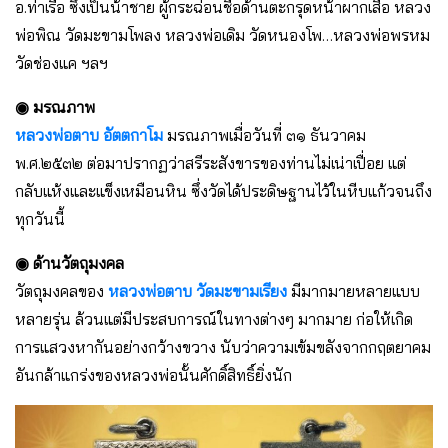
อ.ท่าเรือ ซึ่งเป็นน้าชาย ผู้กระฉ่อนชื่อด้านตะกรุดหน้าผากเสือ หลวง
พ่อพิณ วัดมะขามโพลง หลวงพ่อเดิม วัดหนองโพ…หลวงพ่อพรหม
วัดช่องแค ฯลฯ
◉ มรณภาพ
หลวงพ่อตาบ อัตตกาโม
มรณภาพเมื่อวันที่ ๓๑ ธันวาคม
พ.ศ.๒๕๓๒ ต่อมาปรากฏว่าสรีระสังขารของท่านไม่เน่าเปื่อย แต่
กลับแห้งและแข็งเหมือนหิน ซึ่งวัดได้ประดิษฐานไว้ในหีบแก้วจนถึง
ทุกวันนี้
◉ ด้านวัตถุมงคล
วัตถุมงคลของ
หลวงพ่อตาบ วัดมะขามเรียง
มีมากมายหลายแบบ
หลายรุ่น ล้วนแต่มีประสบการณ์ในทางต่างๆ มากมาย ก่อให้เกิด
การแสวงหากันอย่างกว้างขวาง นับว่าความเข้มขลังจากกฤตยาคม
อันกล้าแกร่งของหลวงพ่อนั้นศักดิ์สิทธิ์ยิ่งนัก