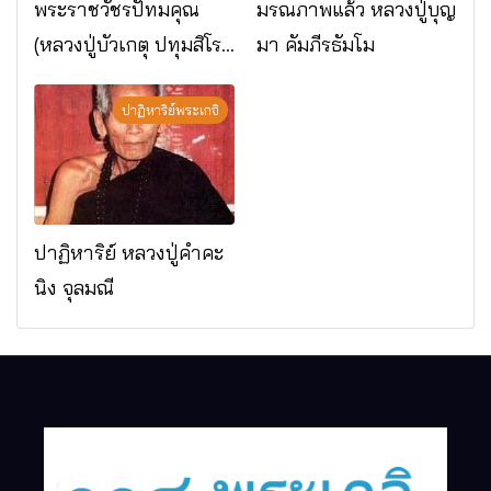
พระราชวัชรปัทมคุณ
มรณภาพแล้ว หลวงปู่บุญ
(หลวงปู่บัวเกตุ ปทุมสิโร)
มา คัมภีรธัมโม
มรณภาพแล้ว วัดป่า
ดาราภิรมย์ อ.แม่ริม
ปาฏิหาริย์พระเกจิ
จ.เชียงใหม่
ปาฏิหาริย์ หลวงปู่คำคะ
นิง จุลมณี