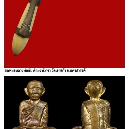
มีดหมอหลวงพ่อกัน ด้ามงาฝักงา วัดเขาแก้ว จ.นครสวรรค์