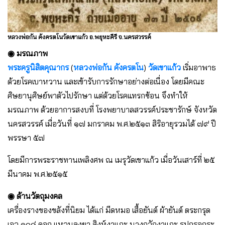
หลวงพ่อกัน คังครตโนวัดเขาแก้ว อ.พยุหะคีรี จ.นครสวรรค์
◉ มรณภาพ
พระครูนิสิตคุณากร
(
หลวงพ่อกัน คังครตโน
)
วัดเขาแก้ว
เริ่มอาพาธ
ด้วยโรคเบาหวาน และเข้ารับการรักษาอย่างต่อเนื่อง โดยมีคณะ
ศิษยานุศิษย์พาตัวไปรักษา แต่ด้วยโรคแทรกซ้อน จึงทำให้
มรณภาพ ด้วยอาการสงบที่ โรงพยาบาลสวรรค์ประชารักษ์ จังหวัด
นครสวรรค์ เมื่อวันที่ ๑๗ มกราคม พ.ศ.๒๕๑๓ สิริอายุรวมได้ ๗๙ ปี
พรรษา ๕๗
โดยมีการพระราชทานเพลิงศพ ณ เมรุวัดเขาแก้ว เมื่อวันเสาร์ที่ ๒๕
มีนาคม พ.ศ.๒๕๑๕
◉ ด้านวัตถุมงคล
เครื่องรางของขลังที่นิยม ได้แก่ มีดหมอ เสื้อยันต์ ผ้ายันต์ ตระกรุด
เอว ๑๐๘ ดอก แหวนลงยา สิงห์งาแกะ นางกวักงาแกะ รูปกรอกระ