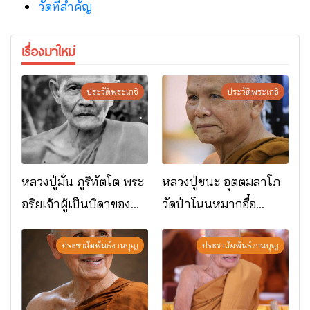
วัดที่สําคัญ
เรื่องมาใหม่
ประวัติพระเกจิ
ประวัติพระเกจิ
หลวงปู่มั่น ภูริทัตโต พระ
หลวงปู่ชนะ อุตตมลาโภ
อริยเจ้าผู้เป็นบิดาของ
วัดป่าโนนหมากอื๋อ
พระกรรมฐาน
อ.เมือง จ.มหาสารคาม
ประชาสัมพันธ์งานบุญ
ประชาสัมพันธ์งานบุญ