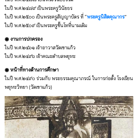
ในปี พ.ศ.๒๔๗๙ เป็นพระครูวินัยธร
ในปี พ.ศ.๒๕๐๐ เป็นพระครูสัญญาบัตร ที่ “
พระครูนิสิตคุณากร
”
ในปี พ.ศ.๒๕๐๙ เป็นพระครูชั้นโทที่นามเดิม
◉ งานการปกครอง
ในปี พ.ศ.๒๔๖๑ เจ้าอาวาสวัดเขาแก้ว
ในปี พ.ศ.๒๔๙๖ เจ้าคณะตำบลพยุหะ
◉ หน้าที่ทางด้านการศึกษา
ในปี พ.ศ.๒๔๙๐ ร่วมกับ พระธรรมคุณาภรณ์ ในการก่อตั้ง โรงเรียน
พยุหะวิทยา (วัดเขาแก้ว)