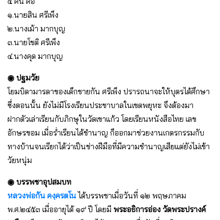
๔ คน คือ
๑.นายสิน ศรีเพ็ง
๒.นางเม้า มากบุญ
๓.นายโชติ ศรีเพ็ง
๔.นางคุด มากบุญ
◉ ปฐมวัย
โยมบิดามารดาของเด็กชายกัน ศรีเพ็ง ปรารถนาจะให้บุตรได้ศึกษา
ซึ่งตอนนั้น ยังไม่มีโรงเรียนประชาบาลในเขตพยุหะ จึงต้องมา
ฝากตัวเล่าเรียนกับภิกษุในวัดเขาแก้ว โดยเรียนหนังสือไทย เลข
อักษรขอม เมื่อร่ำเรียนได้ชำนาญ ก็ออกมาช่วยงานเกตรกรรมกับ
ทางบ้านจนเรียกได้ว่าเป็นช่างฝีมือที่มีความชำนาญเสียแต่ยังไม่เข้า
วัยหนุ่ม
◉ บรรพชาอุปสมบท
หลวงพ่อกัน คงฺครตโน
ได้บรรพชาเมื่อวันที่ ๑๒ พฤษภาคม
พ.ศ.๒๔๕๓ เมื่ออายุได้ ๑๙ ปี โดยมี
พระอธิการอ่อง วัดพระปรางค์