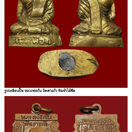
รูปเหมือนปั้ม หลวงพ่อกัน วัดเขาแก้ว พิมหัวไม้ขีด