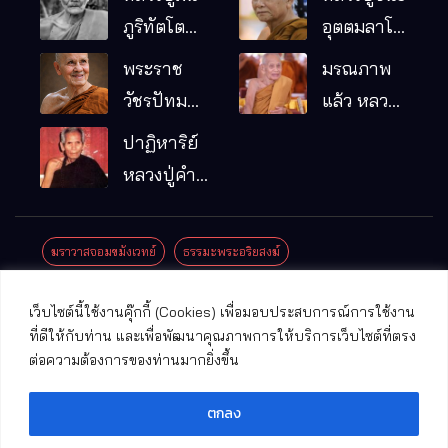
ภูริทัตโต
อุตตมลาโภ
พระอริยเจ้า
วัดป่าโนน
พระราช
มรณภาพ
ผู้เป็นบิดา
หมากอื๋อ
วัชรปัทม
แล้ว หลวง
ของพระกร
อ.เมือง
คุณ (หลวง
ปู่บุญมา
ปาฏิหาริย์
รมฐาน
จ.มหาสารคาม
ปู่บัวเกตุ
คัมภีรธัมโม
หลวงปู่คำ
ปทุมสิโร)
คะนิง จุล
มรณภาพ
มณี
ฆราวาสจอมขมังเวทย์
ธรรมะพระอริยสงฆ์
แล้ว วัดป่า
ดาราภิรมย์
ประชาสัมพันธ์งานบุญ
ประวัติพระเกจิ
ปาฏิหาริย์พระเกจิ
เว็บไซต์นี้ใช้งานคุ๊กกี้ (Cookies) เพื่อมอบประสบการณ์การใช้งาน
อ.แม่ริม
ปาฏิหาริย์พระเครื่อง
พระธาตุศักดิ์สิทธิ์
ที่ดีให้กับท่าน และเพื่อพัฒนาคุณภาพการให้บริการเว็บไซต์ที่ตรง
จ.เชียงใหม่
ต่อความต้องการของท่านมากยิ่งขึ้น
พระพุทธรูปศักดิ์สิทธิ์
วัดที่สําคัญ
ตกลง