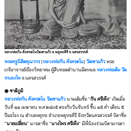
หลวงพ่อกัน คังครตโนวัดเขาแก้ว อ.พยุหะคีรี จ.นครสวรรค์
พระครูนิสิตคุณากร
(
หลวงพ่อกัน คังครตโน
)
วัดเขาแก้ว
พระ
เกจิอาจารย์เรืองวิทยาคม ผู้สืบทอดตำนานมีดหมอ
หลวงพ่อเดิม วัด
หนองโพ
จ.นครสวรรค์
◉ ชาติภูมิ
หลวงพ่อกัน คังครตโน
วัดเขาแก้ว
นามเดิมชื่อ “
กัน ศรีเพ็ง
” เกิดเมื่อ
วันที่ ๑๑ เมษายน พ.ศ.๒๔๓๕ ตรงกับวันจันทร์ ขึ้น ๑๕ ค่ำ เดือน ๕
ปีมะโรง ณ ตำบลพยุหะ อำเภอพยุหะคีรี จังหวัดนครสวรรค์ บิดาชื่อ
“
นายเปลี่ยน
” มารดาชื่อ “
นางไพร ศรีเพ็ง
” มีพี่น้องร่วมบิดามารดา