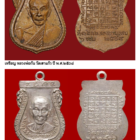
เหรียญ หลวงพ่อกัน วัดเขาแก้ว ปี พ.ศ.๒๕๐๘