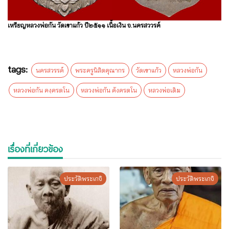
เหรียญหลวงพ่อกัน วัดเขาแก้ว ปี๒๕๑๑ เนื้อเงิน จ.นครสววรค์
tags:
นครสวรรค์
พระครูนิสิตคุณากร
วัดเขาแก้ว
หลวงพ่อกัน
หลวงพ่อกัน คงฺครตโน
หลวงพ่อกัน คังครตโน
หลวงพ่อเดิม
เรื่องที่เกี่ยวข้อง
ประวัติพระเกจิ
ประวัติพระเกจิ