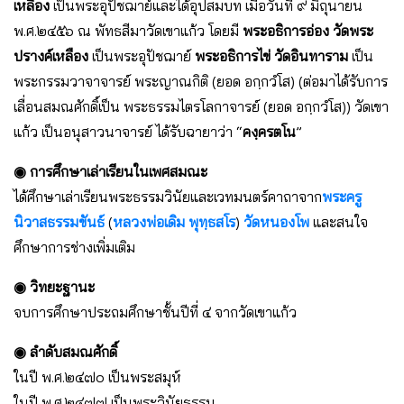
เหลือง
เป็นพระอุปัชฌาย์และได้อุปสมบท เมื่อวันที่ ๙ มิถุนายน
พ.ศ.๒๔๕๖ ณ พัทธสีมาวัดเขาแก้ว โดยมี
พระอธิการอ่อง วัดพระ
ปรางค์เหลือง
เป็นพระอุปัชฌาย์
พระอธิการไข่ วัดอินทาราม
เป็น
พระกรรมวาจาจารย์ พระญาณกิติ (ยอด อกฺกวํโส) (ต่อมาได้รับการ
เลื่อนสมณศักดิ์เป็น พระธรรมไตรโลกาจารย์ (ยอด อกฺกวํโส)) วัดเขา
แก้ว เป็นอนุสาวนาจารย์ ได้รับฉายาว่า “
คงฺครตโน
”
◉ การศึกษาเล่าเรียนในเพศสมณะ
ได้ศึกษาเล่าเรียนพระธรรมวินัยและเวทมนตร์คาถาจาก
พระครู
นิวาสธรรมขันธ์
(
หลวงพ่อเดิม พุทฺธสโร
)
วัดหนองโพ
และสนใจ
ศึกษาการช่างเพิ่มเติม
◉ วิทยะฐานะ
จบการศึกษาประถมศึกษาชั้นปีที่ ๔ จากวัดเขาแก้ว
◉ ลำดับสมณศักดิ์
ในปี พ.ศ.๒๔๗๐ เป็นพระสมุห์
ในปี พ.ศ.๒๔๗๗ เป็นพระวินัยธรรม