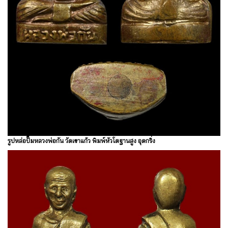
รูปหล่อปั๊มหลวงพ่อกัน วัดเขาแก้ว พิมพ์หัวโตฐานสูง อุดกริ่ง