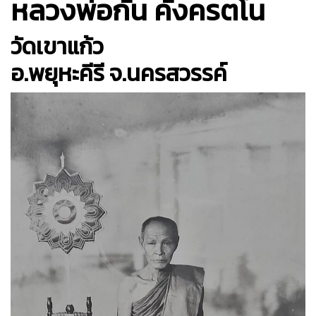
หลวงพ่อกัน คังครตโน
วัดเขาแก้ว
อ.พยุหะคีรี จ.นครสวรรค์