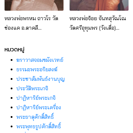
หลวงพ่อพรหม ถาวโร วัด
หลวงพ่อจ้อย จันทสุวัณโณ
ช่องแค อ.ตาคลี
วัดศรีอุทุมพร (วังเดื่อ)
จ.นครสวรรค์
อ.เมือง จ.นครสวรรค์
หมวดหมู่
ฆราวาสจอมขมังเวทย์
ธรรมะพระอริยสงฆ์
ประชาสัมพันธ์งานบุญ
ประวัติพระเกจิ
ปาฏิหาริย์พระเกจิ
ปาฏิหาริย์พระเครื่อง
พระธาตุศักดิ์สิทธิ์
พระพุทธรูปศักดิ์สิทธิ์