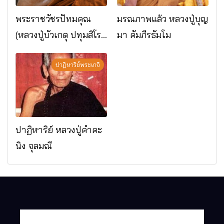
พระราชวัชรปัทมคุณ
มรณภาพแล้ว หลวงปู่บุญ
(หลวงปู่บัวเกตุ ปทุมสิโร)
มา คัมภีรธัมโม
มรณภาพแล้ว วัดป่า
ดาราภิรมย์ อ.แม่ริม
ปาฏิหาริย์พระเกจิ
จ.เชียงใหม่
ปาฏิหาริย์ หลวงปู่คำคะ
นิง จุลมณี