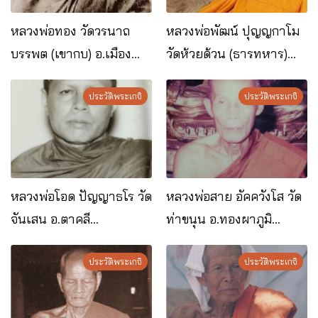
หลวงพ่อทอง วัดวรนาถ
หลวงพ่อพัฒน์ ปุญญกาโม
บรรพต (เขากบ) อ.เมือง
วัดห้วยด้วน (ธารทหาร)
จ.นครสวรรค์
อ.หนองบัว จ.นครสวรรค์
ประวัติพระเกจิ
ประวัติพระเกจิ
หลวงพ่อโอด ปัญญาธโร วัด
หลวงพ่อสาย อัคควังโส วัด
จันเสน อ.ตาคลี
ท่าขนุน อ.ทองผาภูมิ
จ.นครสวรรค์
จ.กาญจนบุรี
ประวัติพระเกจิ
ประวัติพระเกจิ