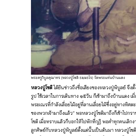
พระครูวิบูลคุณาทร (หลวงปู่โชติ ธมฺมธโร) วัดพระแท่นบ้านแดง
หลวงปู่โชติ
ได้ยินข่าวถึงชื่อเสียงของหลวงปู่พิบูลย์ จ
รูป ใช้เวลาในการเดินทาง ๑๕วัน ก็เข้ามาถึงบ้านแดง เ
พระเณรที่กําลังเลื่อยไม้อยู่ที่ลานเลื่อยไม้ซึ่งอยู่ทาง
ของพวกเจ้ามาถึงแล้ว” พอหลวงปู่โชติมาถึงก็เข้าไปกราบ
โชติ เมื่อทราบแล้วก็บอกให้ไปพักที่กุฏิ พอค่ําทุกคนเลิ
ลูกศิษย์กับหลวงปู่พิบูลย์ตั้งแต่นั้นเป็นต้นมา หลวงปู่โชต