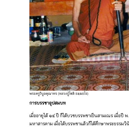
พระครูวิบูลคุณาทร (หลวงปู่โชติ ธมฺมธโร)
การบรรชาอุปสมบท
เมื่ออายุได้ ๑๔ ปี ก็ได้บวชบรรพชาเป็นสามเณร เมื่อปี
มหาสารคาม เมื่อได้บรรพชาแล้วก็ได้ศึกษาพระธรรมวินัยใ