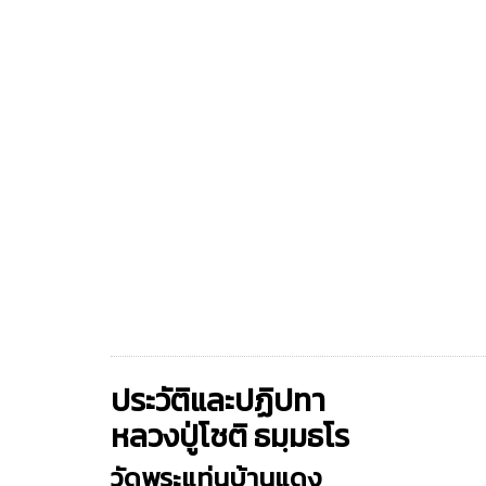
ประวัติและปฏิปทา
หลวงปู่โชติ ธมฺมธโร
วัดพระแท่นบ้านแดง