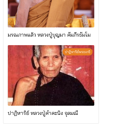
มรณภาพแล้ว หลวงปู่บุญมา คัมภีรธัมโม
ปาฏิหาริย์พระเกจิ
ปาฏิหาริย์ หลวงปู่คำคะนิง จุลมณี