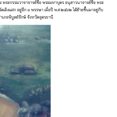
 พระกรรมวาจาจารย์ชื่อ พระมหาบุตร อนุสาวนาจารย์ชื่อ พระ
ัดเลิงแฝก อยู่อีก ๓ พรรษา เมื่อปี พ.ศ.๒๔๖๒ ได้ย้ายขึ้นมาอยู่กับ
าเภอพิบูลย์รักษ์ จังหวัดอุดรธานี