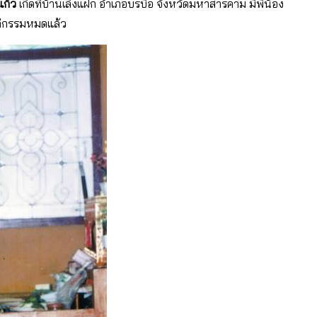
แก้ว
เกิดที่บ้านเลิงแฝก อําเภอบรบือ จังหวัดมหาสารคาม มีพี่น้อง
แก่กรรมหมดแล้ว