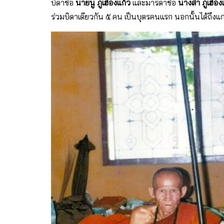
บิดาชื่อ
นายนู ภูเฮืองแก้ว
และมารดาชื่อ
นางสา ภูเฮือง
ร่วมบิดาเดียวกัน ๕ คน เป็นบุตรคนแรก นอกนั้นได้ถึง