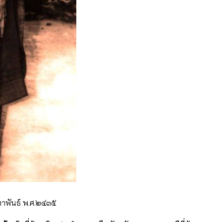
กุมภาพันธ์ พ.ศ.๒๔๓๕