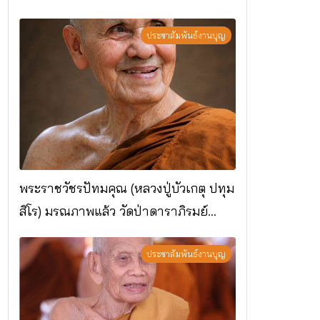
ประชาสัมพันธ์งานบุญ
พระราชวัชรปัทมคุณ (หลวงปู่บัวเกตุ ปทุม
สิโร) มรณภาพแล้ว วัดป่าดาราภิรมย์
อ.แม่ริม จ.เชียงใหม่
ประชาสัมพันธ์งานบุญ