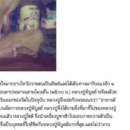
ึงตั้งใจมากราบไหว้ถวายตนเป็นศิษย์และได้เดินทางมากับเณรอีก ๑
มื่อเวลาประมาณสามโมงเย็น (๑๕:๐๐ น.) หลวงปู่พิบูลย์ พร้อมด้วย
ทิศตะวันออกของวัดในปัจจุบัน หลวงปู่จึงเอ่ยกับพระเณรว่า “อาจารย์
นมัสการหลวงปู่พิบูลย์ หลวงปู่จึงได้ถามถึงที่มาที่ไปของหลวงปู่
กงานแล้ว หลวงปู่โชติ จึงนําเครื่องบูชาเข้าไปมอบกายถวายตัวเป็น
ิจึงเป็นบุคคลที่ใกล้ชิดกับหลวงปู่พิบูลย์มากที่สุด และไม่ว่างาน