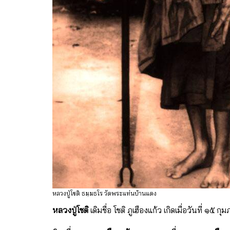
หลวงปู่โชติ ธมฺมธโร วัดพระแท่นบ้านแดง
หลวงปู่โชติ
เดิมชื่อ โชติ ภูเฮืองแก้ว เกิดเมื่อวันที่ ๑๕ 