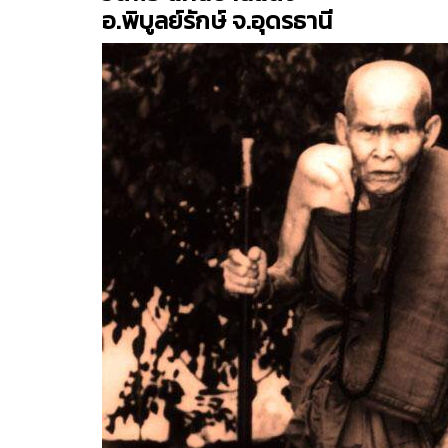
อ.พิบูลย์รักษ์ จ.อุดรธานี