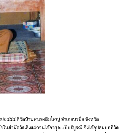
 พ.ศ.๒๔๕๔ ที่วัดบ้านหนองสิมใหญ่ อําเภอบรบือ จังหวัด
นสํานักวัดเลิงแฝกจนได้อายุ ๒๐ปีบริบูรณ์ จึงได้อุปสมบทที่วัด