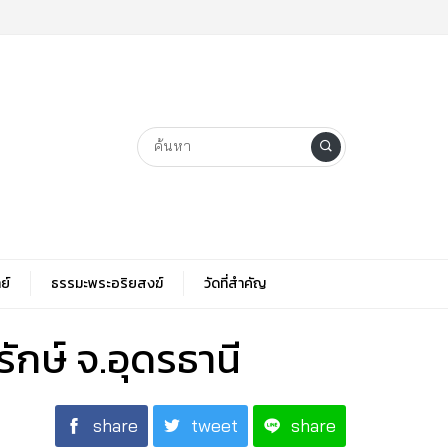
ย์
ธรรมะพระอริยสงฆ์
วัดที่สําคัญ
ักษ์ จ.อุดรธานี
share
tweet
share