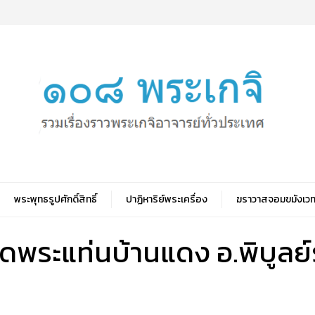
พระพุทธรูปศักดิ์สิทธิ์
ปาฏิหาริย์พระเครื่อง
ฆราวาสจอมขมังเวท
ัดพระแท่นบ้านแดง อ.พิบูลย์ร