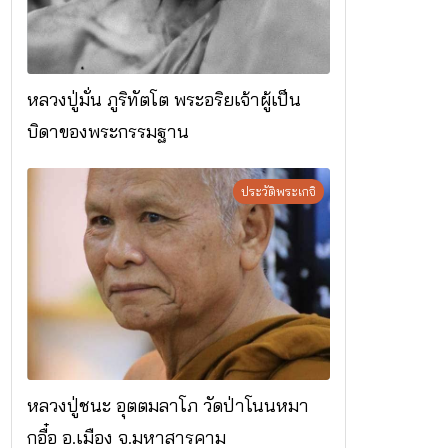
หลวงปู่มั่น ภูริทัตโต พระอริยเจ้าผู้เป็น
บิดาของพระกรรมฐาน
ประวัติพระเกจิ
หลวงปู่ชนะ อุตตมลาโภ วัดป่าโนนหมา
กอื๋อ อ.เมือง จ.มหาสารคาม