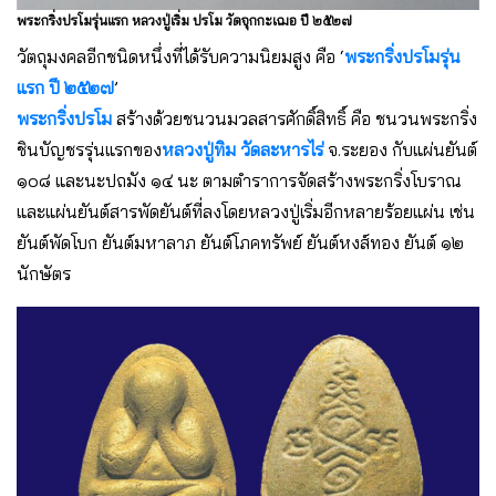
พระกริ่งปรโมรุ่นแรก หลวงปู่เริ่ม ปรโม วัดจุกกะเฌอ ปี ๒๕๒๗
วัตถุมงคลอีกชนิดหนึ่งที่ได้รับความนิยมสูง คือ ‘
พระกริ่งปรโมรุ่น
แรก ปี ๒๕๒๗
’
พระกริ่งปรโม
สร้างด้วยชนวนมวลสารศักดิ์สิทธิ์ คือ ชนวนพระกริ่ง
ชินบัญชรรุ่นแรกของ
หลวงปู่ทิม วัดละหารไร่
จ.ระยอง กับแผ่นยันต์
๑๐๘ และนะปถมัง ๑๔ นะ ตามตำราการจัดสร้างพระกริ่งโบราณ
และแผ่นยันต์สารพัดยันต์ที่ลงโดยหลวงปู่เริ่มอีกหลายร้อยแผ่น เช่น
ยันต์พัดโบก ยันต์มหาลาภ ยันต์โภคทรัพย์ ยันต์หงส์ทอง ยันต์ ๑๒
นักษัตร