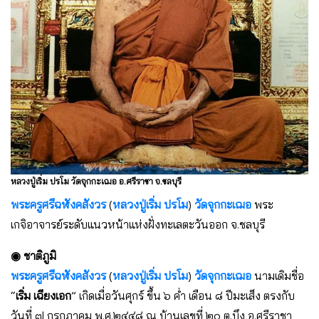
หลวงปู่เริ่ม ปรโม วัดจุกกะเฌอ อ.ศรีราชา จ.ชลบุรี
พระครูศรีฉฬังคสังวร
(
หลวงปู่เริ่ม ปรโม
)
วัดจุกกะเฌอ
พระ
เกจิอาจารย์ระดับแนวหน้าแห่งฝั่งทะเลตะวันออก จ.ชลบุรี
◉ ชาติภูมิ
พระครูศรีฉฬังคสังวร
(
หลวงปู่เริ่ม ปรโม
)
วัดจุกกะเฌอ
นามเดิมชื่อ
“
เริ่ม เฉียงเอก
” เกิดเมื่อวันศุกร์ ขึ้น ๖ ค่ำ เดือน ๘ ปีมะเส็ง ตรงกับ
วันที่ ๗ กรกฎาคม พ.ศ.๒๔๔๘ ณ บ้านเลขที่ ๒๐ ต.บึง อ.ศรีราชา