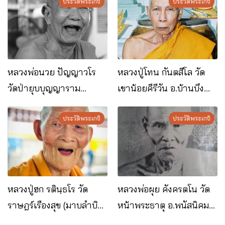
ประวัติพระเกจิ
ประวัติพระเกจิ
หลวงพ่อนวย ปัญญาวโร
หลวงปู่โทน กันตสีโล วัด
วัดป่ายุบบุญญาราม
เขาน้อยคีรีวัน อ.บ้านบึง
อ.บ้านบึง จ.ชลบุรี
จ.ชลบุรี
ประวัติพระเกจิ
ประวัติพระเกจิ
หลวงปู่ฮก รตินฺธโร วัด
หลวงพ่อผุย คังครตโน วัด
ราษฎร์เรืองสุข (มาบลำบิด)
หน้าพระธาตุ อ.พนัสนิคม
อ.บ้านบึง จ.ชลบุรี
จ.ชลบุรี