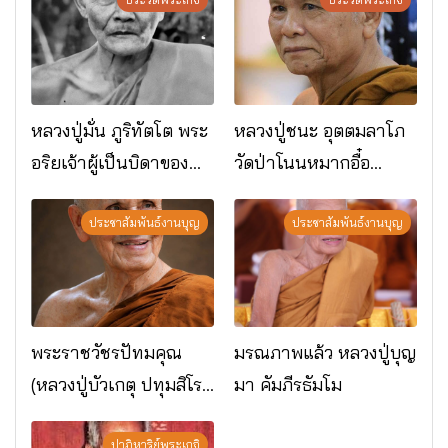
หลวงปู่มั่น ภูริทัตโต พระ
หลวงปู่ชนะ อุตตมลาโภ
อริยเจ้าผู้เป็นบิดาของ
วัดป่าโนนหมากอื๋อ
พระกรรมฐาน
อ.เมือง จ.มหาสารคาม
ประชาสัมพันธ์งานบุญ
ประชาสัมพันธ์งานบุญ
พระราชวัชรปัทมคุณ
มรณภาพแล้ว หลวงปู่บุญ
(หลวงปู่บัวเกตุ ปทุมสิโร)
มา คัมภีรธัมโม
มรณภาพแล้ว วัดป่า
ปาฏิหาริย์พระเกจิ