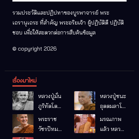
รวมประวัติและปฏิปทาของบูรพาจารย์ พระ
เถรานุเถระ ที่สำคัญ พระอริยเจ้า ผู้ปฏิบัติดี ปฏิบัติ
ชอบ เพื่อให้สะดวกต่อการสืบค้นข้อมูล
© copyright 2026
เรื่องมาใหม่
หลวงปู่มั่น
หลวงปู่ชนะ
ภูริทัตโต
อุตตมลาโภ
พระอริยเจ้า
วัดป่าโนน
พระราช
มรณภาพ
ผู้เป็นบิดา
หมากอื๋อ
วัชรปัทม
แล้ว หลวง
ของพระกร
อ.เมือง
คุณ (หลวง
ปู่บุญมา