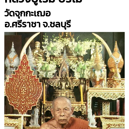
วัดจุกกะเฌอ
อ.ศรีราชา จ.ชลบุรี