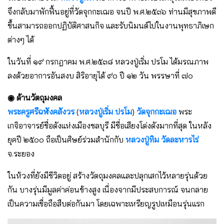
จึงกลับมาพักฟื้นอยู่ที่วัดจุกกะเฌอ จนปี พ.ศ.๒๕๓๖ ท่านมีสุขภาพดี
ขึ้นสามารถออกปฏิบัติศาสนกิจ และรับนิมนต์ไปในงานพุทธาภิเษก
ต่างๆ ได้
ในวันที่ ๑๙ กรกฎาคม พ.ศ.๒๕๓๘ หลวงปู่เริ่ม ปรโม ได้มรณภาพ
ลงด้วยอาการอันสงบ สิริอายุได้ ๙๐ ปี ๑๒ วัน พรรษาที่ ๗๐
◉ ด้านวัตถุมงคล
พระครูศรีฉฬังคสังวร
(
หลวงปู่เริ่ม ปรโม
)
วัดจุกกะเฌอ
พระ
เกจิอาจารย์ชื่อดังแห่งเมืองชลบุรี มีชื่อเสียงโด่งดังมากที่สุด ในหลัง
ยุคปี ๒๕๐๐ ถือเป็นศิษย์ร่วมสำนักกับ
หลวงปู่ทิม วัดละหารไร่
จ.ระยอง
ในห้วงที่ยังมีชีวิตอยู่ สร้างวัตถุมงคลและปลุกเสกไว้หลายรุ่นด้วย
กัน บางรุ่นมีมูลค่าค่อนข้างสูง เนื่องจากมีประสบการณ์ จนกลาย
เป็นความเชื่อถือสืบต่อกันมา โดยเฉพาะเหรียญรูปเหมือนรุ่นแรก