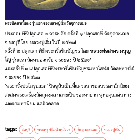
พระปิดตาเนื้อผง รุ่นแรก ของหลวงปู่เริ่ม วัดจุกกะเฌอ
ประกอบพิธีปลุกเสก ๓ วาระ คือ ครั้งที่ ๑ ปลุกเสกที่ วัดจุกกะเฌอ
จ.ชลบุรี โดย หลวงปู่เริ่ม ในปี ๒๕๒๗
ครั้งที่ ๒ ปลุกเสก พิธีพระกริ่งชินบัญชร โดย
หลวงพ่อสาคร มนุญ
โญ
รุ่นแรก วัดหนองกรับ จ.ระยอง ปี ๒๕๒๙
และครั้งที่ ๓ แปลุกเสกพิธีพระกริ่งชินบัญชรมหาโสฬส วัดละหารไร่
จ.ระยอง ปี ๒๕๓๓
‘พระกริ่งปรโมรุ่นแรก’ ปัจจุบันเป็นที่แสวงหาของบรรดานักนิยม
สะสมพระเครื่องวัตถุมงคล กลายเป็นของหายาก พุทธคุณเด่นทาง
เมตตามหานิยม แคล้วคลาด
tags:
ชลบุรี
พระครูศรีฉฬังคสังวร
วัดจุกกะเฌอ
หลวงปู่เริ่ม