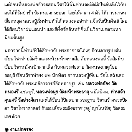
แต่ก่อนที่หลวงพ่ออ่ำจะสอนวิชาให้นั้นท่านจะมัดมือไพล่หลังไว้กับ
ตอไม้ที่ริมป่าช้า วัดหนองกระบอก โดยให้คาถา 4 ตัว ให้ภาวนาจน
เชือกหลุด หลวงปู่เริ่มท่านทำได้ หลวงพ่ออ่ำท่านจึงรับเป็นศิษย์ โดย
ได้เรียนวิชาฝนแสนห่า และสีผึ้งเจ็ดจันทร์ ซึ่งเป็นวิชาเมตตามหา
นิยมชั้นสูง
นอกจากนี้ท่านยังได้ศึกษากับพระอาจารย์เก่งๆ อีกหลายรูป เช่น
เรียนวิชาทำปลัดขิกและหนังหน้าผากเสือ กับหลวงพ่ออี๋ วัดสัตหีบ
เรียนวิชาหนังหน้าผากเสือ กับหลวงพ่อสาย วัดหนองเกตุน้อย
ชลบุรี เรียนวิชาทำผง ๑๒ นักษัตร จากหลวงปู่เทียน วัดโบสถ์ และ
ได้ศึกษากับพระเกจิอาจารย์อีกหลายรูป เช่น
หลวงพ่ออ๋อง วัด
หนองรี
จ.ชลบุรี,
หลวงพ่อผุย วัดหน้าพระธาตุ
พนัสนิคม,
ท่านเจ้า
คุณศรี วัดอ่างศิลา
และได้เรียนวิปัสสนากรรมฐาน วิชาสร้างพระปิด
ตา วิชาโหราศาสตร์ กับสมเด็จพระสังฆราช (อยู่ ญาโณทัย) วัดสระ
เกศ ด้วย
◉ งานปกครอง