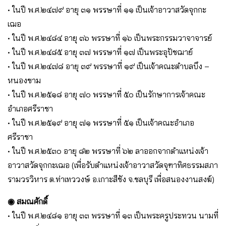
• ในปี พ.ศ.๒๔๗๙ อายุ ๓๑ พรรษาที่ ๑๑ เป็นเจ้าอาวาสวัดจุกกะ
เฌอ
• ในปี พ.ศ.๒๔๘๔ อายุ ๓๖ พรรษาที่ ๑๖ เป็นพระกรรมวาจาจารย์
• ในปี พ.ศ.๒๔๘๕ อายุ ๓๗ พรรษาที่ ๑๗ เป็นพระอุปัชฌาย์
• ในปี พ.ศ.๒๔๗๘ อายุ ๓๙ พรรษาที่ ๑๙ เป็นเจ้าคณะตำบลบึง –
หนองขาม
• ในปี พ.ศ.๒๕๑๘ อายุ ๗๐ พรรษาที่ ๕๐ เป็นรักษาการเจ้าคณะ
อำเภอศรีราชา
• ในปี พ.ศ.๒๕๑๙ อายุ ๗๑ พรรษาที่ ๕๑ เป็นเจ้าคณะอำเภอ
ศรีราชา
• ในปี พ.ศ.๒๕๓๐ อายุ ๘๒ พรรษาที่ ๖๒ ลาออกจากตำแหน่งเจ้า
อาวาสวัดจุกกะเฌอ (เพื่อรับตำแหน่งเจ้าอาวาสวัดจุฑาทิศธรรมสภา
รามวรวิหาร ต.ท่าเทววงษ์ อ.เกาะสีชัง จ.ชลบุรี เพื่อสนองงานสงฆ์)
◉ สมณศักดิ์
• ในปี พ.ศ.๒๔๘๑ อายุ ๓๓ พรรษาที่ ๑๓ เป็นพระครูประทวน นามที่