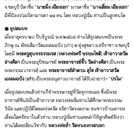
จ.ชลบุรี บิดาชื่อ “
นายมิ่ง เฉียงเอก
” มารดาชื่อ “
นางเลี่ยม เฉียงเอก
”
มีพี่น้องร่วมบิดามารดา ๑๑ คน โดย หลวงปู่เริ่ม ท่านเป็นลูกคนโต
◉ อุปสมบท
เมื่ออายุครบ ๒๐ ปีบริบูรณ์ พ.ศ.๒๔๖๘ ท่านได้อุปสมบทเป็นพระ
ภิกษุ ณ พัทธสีมาวัดแหลมฉบัง (เก่า) ต.ทุ่งสุขลา อ.ศรีราชา จ.ชลบุรี
โดยมี
พระครูสุนทรธรรมรส
(
หลวงพ่อศรี พฺรหฺมโชติ
)
เจ้าอาวาสวัด
อ่างศิลา
เป็นพระอุปัชฌาชย์
พระอาจารย์จั้ว วัดอ่างศิลา
เป็นพระ
พระกรรมวาจารย์ และ
พระอาจารย์ลำดวน สุโข เจ้าอาวาสวัด
แหลมฉบัง
(
เก่า
) เป็นพระอนุสาวนาจารย์ ได้รับฉายาว่า “
ปรโม
”
เมื่ออุปสมบทแล้วท่านก็จำพรรษาอยู่ที่วัดจุกกะเฌอ ซึ่งมีพระ
อาจารย์ขันธ์เป็นเจ้าอาวาส หลวงพ่อเริ่มท่านได้ศึกษาพระธรรม
วินัย และปฏิบัติโดยเคร่งครัด จริยาวัตรงดงาม จนชาวบ้านเคารพ
เลื่อมใสศรัทธาในตัวท่าน หลวงปู่เริ่มท่านเคยเล่าให้ลูกศิษย์ฟังว่า
ท่านได้เคยเรียนวิชากับ
หลวงพ่ออ่ำ วัดหนองกระบอก