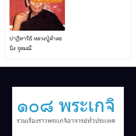
ดาราภิรมย์ อ.แม่ริม
จ.เชียงใหม่
ปาฏิหาริย์ หลวงปู่คำคะ
นิง จุลมณี