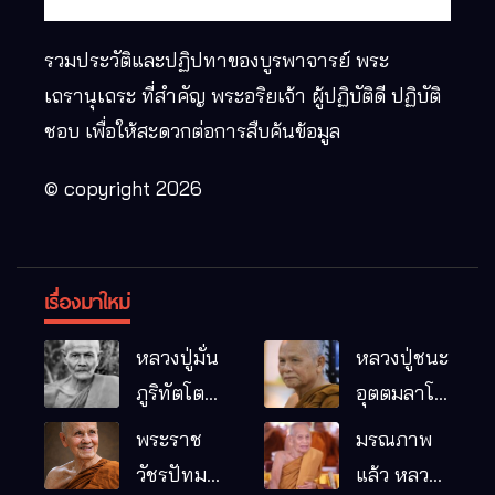
รวมประวัติและปฏิปทาของบูรพาจารย์ พระ
เถรานุเถระ ที่สำคัญ พระอริยเจ้า ผู้ปฏิบัติดี ปฏิบัติ
ชอบ เพื่อให้สะดวกต่อการสืบค้นข้อมูล
© copyright 2026
เรื่องมาใหม่
หลวงปู่มั่น
หลวงปู่ชนะ
ภูริทัตโต
อุตตมลาโภ
พระอริยเจ้า
วัดป่าโนน
พระราช
มรณภาพ
ผู้เป็นบิดา
หมากอื๋อ
วัชรปัทม
แล้ว หลวง