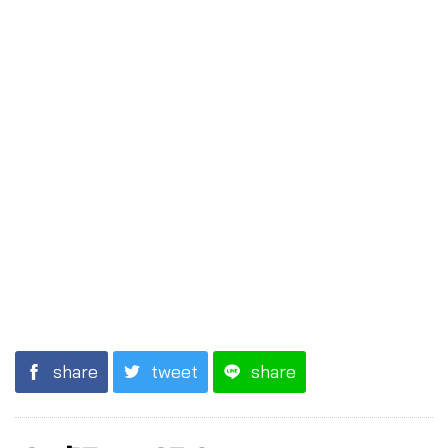
share
tweet
share