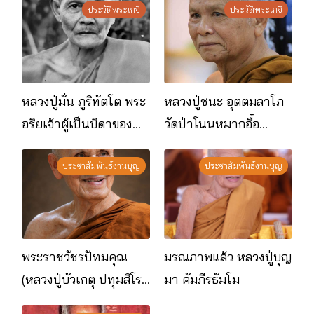
ประวัติพระเกจิ
ประวัติพระเกจิ
หลวงปู่มั่น ภูริทัตโต พระ
หลวงปู่ชนะ อุตตมลาโภ
อริยเจ้าผู้เป็นบิดาของ
วัดป่าโนนหมากอื๋อ
พระกรรมฐาน
อ.เมือง จ.มหาสารคาม
ประชาสัมพันธ์งานบุญ
ประชาสัมพันธ์งานบุญ
พระราชวัชรปัทมคุณ
มรณภาพแล้ว หลวงปู่บุญ
(หลวงปู่บัวเกตุ ปทุมสิโร)
มา คัมภีรธัมโม
มรณภาพแล้ว วัดป่า