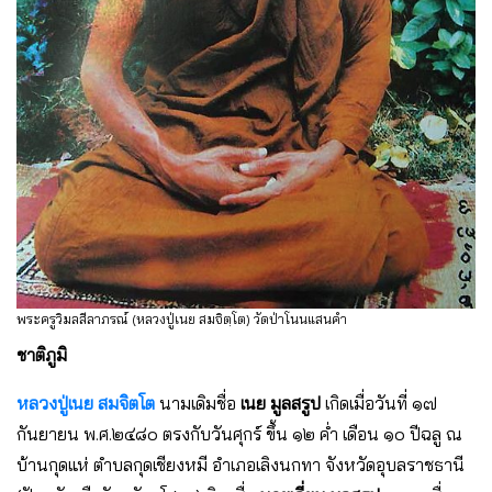
พระครูวิมลสีลาภรณ์ (หลวงปู่เนย สมจิตฺโต) วัดป่าโนนแสนคำ
ชาติภูมิ
หลวงปู่เนย สมจิตโต
นามเดิมชื่อ
เนย มูลสรูป
เกิดเมื่อวันที่ ๑๗
กันยายน พ.ศ.๒๔๘๐ ตรงกับวันศุกร์ ขึ้น ๑๒ ค่ำ เดือน ๑๐ ปีฉลู ณ
บ้านกุดแห่ ตําบลกุดเชียงหมี อําเภอเลิงนกทา จังหวัดอุบลราชธานี