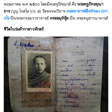
พฤษภาคม พ.ศ. ๒๕๐๐ โดยมีพระอุปัชฌาย์ คือ
พระครูภัทรคุณา
ธาร
(บุญ โกสโล ป.ธ. ๔) วัดพรหมวิหาร
พระอาจารย์สิงห์ทอง ปภา
กโร
เป็นพระกรรมวาจาจารย์
พระสมุห์อุ้ย
เป็น พระอนุสาวนาจารย์
ชีวิตในร่มผ้ากาสาวพักตร์