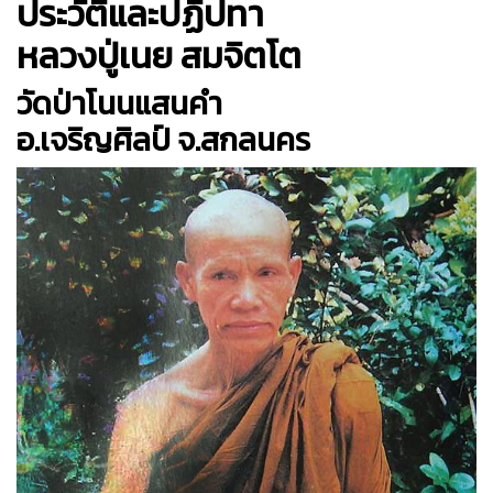
ประวัติและปฏิปทา
หลวงปู่เนย สมจิตโต
วัดป่าโนนแสนคำ
อ.เจริญศิลป์ จ.สกลนคร