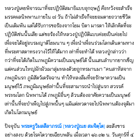
หลวงปู่เคยพิจารณาที่จะปฏิบัติสมาธิแบบอุกฤษฎ์ คือหวังจะสําเร็จ
มรรคผลนิพพานภายใน ๗ วัน ถ้าไม่สําเร็จก็จะยอมตายถวายชีวิต
เป็นเดิมพัน แต่ได้รับการขอร้องจากโยม บิดา มารดา ให้เลิกคิดที่จะ
ปฏิบัติเช่นนั้นเสีย แต่ขอร้องให้หลวงปู่ปฏิบัติแบบค่อยเป็นค่อยไป
เพื่อจะได้อยู่อบรมญาติโยมนาน ๆ เพื่อนําเพื่อนร่วมโลกเดินตามทาง
ที่พระศาสดาทรงวางไว้ให้ได้มาก เท่าที่จะทําได้ หลวงปู่กล่าวว่า
กว่าที่จะได้เกิดในภพภูมิความเป็นมนุษย์ได้ นั้นแสนลําบากยากเข็ญ
แต่คนส่วนใหญ่มักมัวเมาลุ่มหลงด้วยถูกทรมานมา “คนสาหัสจาก
ภพภูมินรก ภูมิสัตว์เดรัจฉาน ทําให้หลงลืมที่จะรักษาความเป็น
มนุษย์ไว้ ภพภูมิมนุษย์เท่านั้นที่จะสามารถนําไปสู่นรก สวรรค์
พรหมโลก นิพพานได้ ภพภูมิอื่นๆ ล้วนต้องอาศัยความเป็นมนุษย์
เท่านั้นที่จะบําเพ็ญไปสู่ภพนั้นๆ แม้แต่เทวดาจะไปนิพพานต้องจุติมา
เกิดในโลกมนุษย์
ปัจจุบัน
พระครูวิมลสีลาภรณ์
(
หลวงปู่เนย สมจิตฺโต
)
ละสังขาร
อย่างสงบ ด้วยโรคไตวายเฉียบพลัน เมื่อเวลา ๑๖.๓๒ น. วันศุกร์ที่ ๔