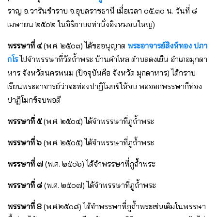
ราญ อ.วารินชําราบ จ.อุบลราชธานี เมื่อเวลา ๐๕.๓๐ น. วันที่ ๘
เมษายน ๒๕๐๒ ในอิริยาบถท่านั่งอิงหมอนใหญ่)
พรรษาที่ ๔
(พ.ศ. ๒๕๐๓) ได้ขออนุญาต
พระอาจารย์สิงห์ทอง ปภา
กโร
ไปจําพรรษาที่วัดถ้ำพระ บ้านคําไหล ตําบลดงเย็น อําเภอมุกดา
หาร จังหวัดนครพนม (ปัจจุบันคือ จังหวัด มุกดาหาร) ได้กราบ
เรียนพระอาจารย์ว่าจะท่องปาฏิโมกข์ให้จบ พอออกพรรษาก็ท่อง
ปาฏิโมกข์จบพอดี
พรรษาที่ ๕
(พ.ศ. ๒๕๐๔) ได้จําพรรษาที่ภูถ้ำพระ
พรรษาที่ ๖
(พ.ศ. ๒๕๐๕) ได้จําพรรษาที่ภูถ้ำพระ
พรรษาที่ ๗
(พ.ศ. ๒๕๐๖) ได้จําพรรษาที่ภูถ้ำพระ
พรรษาที่ ๘
(พ.ศ. ๒๕๐๗) ได้จําพรรษาที่ภูถ้ำพระ
พรรษาที่ 8
(พ.ศ.๒๕๐๘) ได้จําพรรษาที่ภูถ้ำพระเช่นเดิมในพรรษา