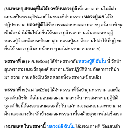
(
หมายเหตุ สาเหตุที่ไม่ได้บวชกับหลวงปู่ดี
เนื่องจาก ท่านไม่มีตํา
แหน่งเป็นพระอุปัชฌาย์ ในขณะที่จําพรรษา
หลวงปู่เนย
ได้รับ
ปฏิปทาจาก
หลวงปู่ดี
ได้รับการทดสอบทดลองหลายๆ ครั้ง อาทิ ทุก
เช้าต้องนําไม้ขีดไฟไปยื่นให้หลวงปู่ดี เวลาท่านเดินออกจากกุฏิ
หลวงปู่ดี เคยลืมกระป๋องยาสูบ หลวงปู่เนย ถือตามไปส่งให้ที่กุฏิ พอ
ยื่นให้ หลวงปู่ดี ตบหน้าเบา ๆ แต่ไม่ทราบความหมาย)
พรรษาที่ ๒
(พ.ศ. ๒๕๐๑) ได้จําพรรษากับ
หลวงปู่ดี ฉันโน
ที่ วัดป่า
สุนทราราม และถือธุดงค์ สมาทานวัตรปฏิบัติห้ามภัตตาหารที่นํา
มา ถวาย ภายหลังเป็นวัตร ตลอดทั้งพรรษาเหมือนเดิม
พรรษาที่ ๓
(พ.ศ. ๒๕๐๒) ได้จําพรรษาที่วัดป่าสุนทราราม และถือ
ธุดงค์เนสัชชิก คือไม่นอนตลอดเวลากลางคืน การสมาทานปฏิบัติ
ธุดงค์ ข้อนี้ต้องอดนอนตลอดทั้งวัน แต่ท่านจะอดนอนเฉพาะกลาง
คืน และกลางวัน พักบ้างตลอดพรรษา เนื่องด้วยสุขภาพไม่แข็งแรง
(
หมายเหตุ ในพรรษานี้
หลวงปู่ดี ฉันโน
ได้มรณภาพที่ วัดแสนสํา