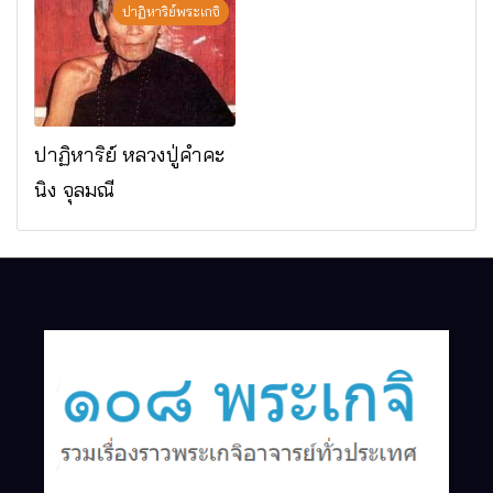
ดาราภิรมย์ อ.แม่ริม
ปาฏิหาริย์พระเกจิ
จ.เชียงใหม่
ปาฏิหาริย์ หลวงปู่คำคะ
นิง จุลมณี