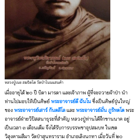
หลวงปู่เนย สมจิตโต วัดป่าโนนแสนคำ
เมื่ออายุได้ ๒๐ ปี บิดา มารดา และเจ้าภาพ ผู้ที่จะถวายผ้าป่า นํา
ท่านไปมอบให้เป็นศิษย์
พระอาจารย์ดี ฉันโน
ซึ่งเป็นศิษย์รุ่นใหญ่
ของ
พระอาจารย์เสาร์ กันตสีโล
และ
พระอาจารย์มั่น ภูริทตโต
พระ
อาจารย์ฝ่ายวิปัสสนาธุระที่สําคัญ หลวงปู่ท่านได้ฝึกขานนาค อยู่
เป็นเวลา ๓ เดือนเต็ม จึงได้รับการบรรพชาอุปสมบท ในเขต
วิสุงคามสีมา วัดป่าสุนทราราม อําเภอเลิงนกทา เมื่อวันที่ ๒๐