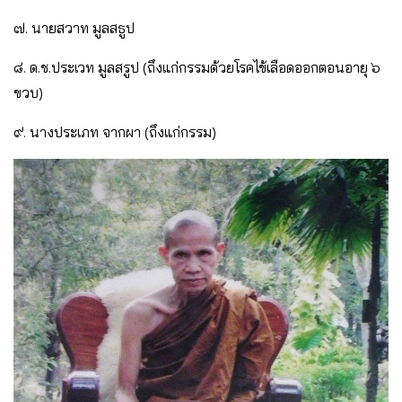
๗. นายสวาท มูลสธูป
๘. ด.ช.ประเวท มูลสรูป (ถึงแก่กรรมด้วยโรคไข้เลือดออกตอนอายุ ๖
ขวบ)
๙. นางประเภท จากผา (ถึงแก่กรรม)