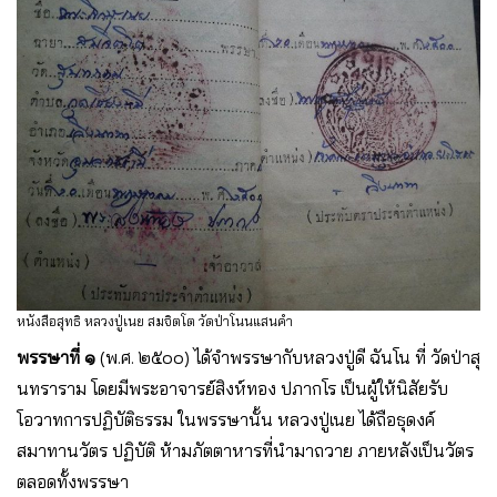
หนังสือสุทธิ หลวงปู่เนย สมจิตโต วัดป่าโนนแสนคำ
พรรษาที่ ๑
(พ.ศ. ๒๕๐๐) ได้จําพรรษากับหลวงปู่ดี ฉันโน ที่ วัดป่าสุ
นทราราม โดยมีพระอาจารย์สิงห์ทอง ปภากโร เป็นผู้ให้นิสัยรับ
โอวาทการปฏิบัติธรรม ในพรรษานั้น หลวงปู่เนย ได้ถือธุดงค์
สมาทานวัตร ปฏิบัติ ห้ามภัตตาหารที่นํามาถวาย ภายหลังเป็นวัตร
ตลอดทั้งพรรษา