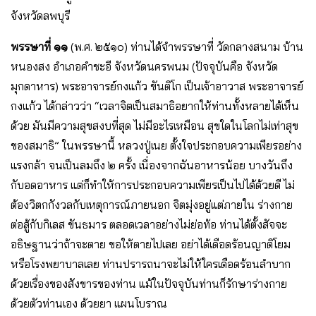
จังหวัดลพบุรี
พรรษาที่ ๑๑
(พ.ศ. ๒๕๑๐) ท่านได้จําพรรษาที่ วัดกลางสนาม บ้าน
หนองสง อําเภอคําชะอี จังหวัดนครพนม (ปัจจุบันคือ จังหวัด
มุกดาหาร) พระอาจารย์กงแก้ว ขันติโก เป็นเจ้าอาวาส พระอาจารย์
กงแก้ว ได้กล่าวว่า “เวลาจิตเป็นสมาธิอยากให้ท่านทั้งหลายได้เห็น
ด้วย มันมีความสุขสงบที่สุด ไม่มีอะไรเหมือน สุขใดในโลกไม่เท่าสุข
ของสมาธิ” ในพรรษานี้ หลวงปู่เนย ตั้งใจประกอบความเพียรอย่าง
แรงกล้า จนเป็นลมถึง ๒ ครั้ง เนื่องจากฉันอาหารน้อย บางวันถึง
กับอดอาหาร แต่ก็ทําให้การประกอบความเพียรเป็นไปได้ด้วยดี ไม่
ต้องวิตกกังวลกับเหตุการณ์ภายนอก จิตมุ่งอยู่แต่ภายใน ร่างกาย
ต่อสู้กับกิเลส ขันธมาร ตลอดเวลาอย่างไม่ย่อท้อ ท่านได้ตั้งสัจจะ
อธิษฐานว่าถ้าจะตาย ขอให้ตายไปเลย อย่าได้เดือดร้อนญาติโยม
หรือโรงพยาบาลเลย ท่านปรารถนาจะไม่ให้ใครเดือดร้อนลําบาก
ด้วยเรื่องของสังขารของท่าน แม้ในปัจจุบันท่านก็รักษาร่างกาย
ด้วยตัวท่านเอง ด้วยยา แผนโบราณ