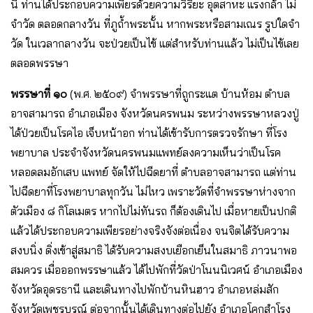
นี้ ท่านได้ประกอบความเพียรด้วยความวิริยะ อุตสาหะ แรงกล้า ไม่
จําวัด ตลอดกลางวัน ที่ภูถ้ำพระนั้น หากพระหรือสามเณร รูปใดจํา
วัด ในเวลากลางวัน จะป่วยเป็นไข้ แต่สําหรับท่านแล้ว ไม่เป็นไข้เลย
ตลอดพรรษา
พรรษาที่ ๑๐
(พ.ศ. ๒๕๐๙) จําพรรษาที่ถูกระแต บ้านห้อม ตําบล
อาจสามารถ อําเภอเมือง จังหวัดนครพนม ระหว่างพรรษาหลวงปู่
ได้ป่วยเป็นโรคไอ เจ็บหน้าอก ท่านได้เข้ารับการตรวจรักษา ที่โรง
พยาบาล ประจําจังหวัดนครพนมแพทย์ลงความเห็นว่าเป็นโรค
หลอดลมอักเสบ แพทย์ จัดให้ไปฉีดยาที่ ตําบลอาจสามารถ แต่ท่าน
ไปฉีดยาที่โรงพยาบาลทุกวัน ไม่ไหว เพราะวัดที่จําพรรษาห่างจาก
ตัวเมือง ๘ กิโลเมตร หากไปไม่ทันรถ ก็ต้องเดินไป เมื่อหายเป็นปกติ
แล้วได้ประกอบความเพียรอย่างจริงจังต่อเนื่อง จนจิตได้รับความ
สงบนิ่ง ดิ่งเข้าสู่สมาธิ ได้รับความสงบเยือกเย็นในสมาธิ ภาวนาพอ
สมควร เมื่อออกพรรษาแล้ว ได้ไปพักที่วัดป่าโนนนิเวศน์ อําเภอเมือง
จังหวัดอุดรธานี และเดินทางไปพักบ้านหินฮาว อําเภอหล่มสัก
จังหวัดเพชรบูรณ์ ต่อจากนั้นได้เดินทางต่อไปยัง อําเภอโคกสําโรง