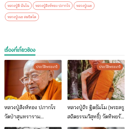
หลวงปู่ดี ฉันโน
หลวงปู่สิงห์ทอง ปภากโร
หลวงปู่เนย
หลวงปู่เนย สมจิตโต
เรื่องที่เกี่ยวข้อง
ประวัติพระเกจิ
ประวัติพระเกจิ
หลวงปู่สิงห์ทอง ปภากโร
หลวงปู่ถิร ฐิตธัมโม (พระครู
วัดป่าสุนทราราม
สถิตธรรมวิสุทธิ์) วัดทิพยรัฐ
อ.เลิงนกทา จ.ยโสธร
นิมิตร (วัดป่าบ้านจิก)