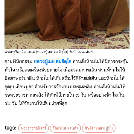
พระครูวิมลสีลาภรณ์ (หลวงปู่เนย สมจิตฺโต) วัดป่าโนนแสนคำ
ตามพินัยกรรม
หลวงปู่เนย สมจิตฺโต
ท่านสั่งห้ามไม่ให้มีการกระตุ้น
หัวใจ หรือต่อเครื่องช่วยหายใจ เมื่อมรณภาพแล้ว ท่านห้ามไม่ให้
ฉีดยาฟอร์มาลีน ห้ามไม่ให้เก็บสรีระไว้ที่หีบแช่เย็น และห้ามไม่ให้
จุดธูปเทียนบูชา สำหรับการจัดงานประชุมเพลิง ท่านสั่งห้ามไม่ให้
ขอพระราชทานเพลิง ให้ทำพิธีภายใน ๗ วัน หรืออย่างช้า ไม่เกิน
๕๐ วัน ให้จัดงานให้เรียบง่ายที่สุด
tags:
พระอาจารย์เสาร์
วัดป่าโนนแสนคำ
ศิษย์สายหลวงปู่มั่น