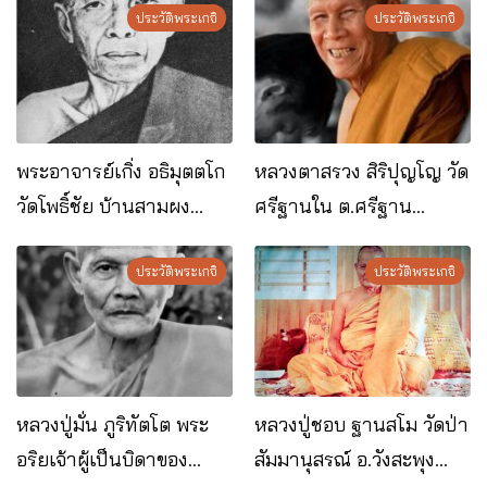
ประวัติพระเกจิ
อ.เมือง จ.อุดรธานี
ประวัติพระเกจิ
พระอาจารย์เกิ่ง อธิมุตตโก
หลวงตาสรวง สิริปุญโญ วัด
วัดโพธิ์ชัย บ้านสามผง
ศรีฐานใน ต.ศรีฐาน
อ.ศรีสงคราม จ.นครพนม
อ.ป่าติ้ว จ.ยโสธร
ประวัติพระเกจิ
ประวัติพระเกจิ
หลวงปู่มั่น ภูริทัตโต พระ
หลวงปู่ชอบ ฐานสโม วัดป่า
อริยเจ้าผู้เป็นบิดาของ
สัมมานุสรณ์ อ.วังสะพุง