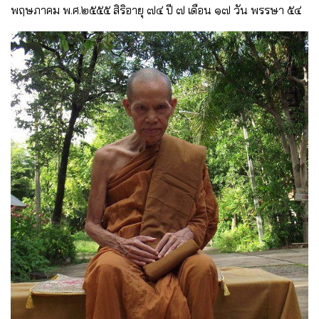
พฤษภาคม พ.ศ.๒๕๕๕ สิริอายุ ๗๔ ปี ๗ เดือน ๑๗ วัน พรรษา ๕๔