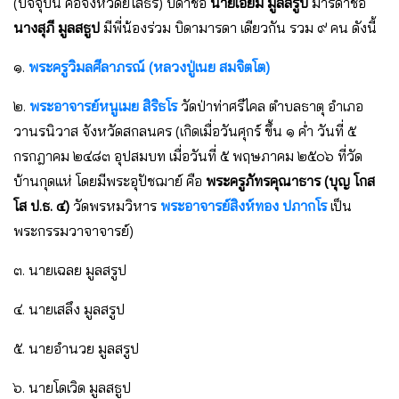
(ปัจจุบัน คือจังหวัดยโสธร) บิดาชื่อ
นายเอี่ยม มูลสรูป
มารดาชื่อ
นางสุภี มูลสธูป
มีพี่น้องร่วม บิดามารดา เดียวกัน รวม ๙ คน ดังนี้
๑.
พระครูวิมลศีลาภรณ์ (หลวงปู่เนย สมจิตโต)
๒.
พระอาจารย์หนูเมย สิริธโร
วัดป่าท่าศรีไคล ตําบลธาตุ อําเภอ
วานรนิวาส จังหวัดสกลนคร (เกิดเมื่อวันศุกร์ ขึ้น ๑ ค่ำ วันที่ ๕
กรกฎาคม ๒๔๘๓ อุปสมบท เมื่อวันที่ ๕ พฤษภาคม ๒๕๐๖ ที่วัด
บ้านกุดแห่ โดยมีพระอุปัชฌาย์ คือ
พระครูภัทรคุณาธาร (บุญ โกส
โส ป.ธ. ๔)
วัดพรหมวิหาร
พระอาจารย์สิงห์ทอง ปภากโร
เป็น
พระกรรมวาจาจารย์)
๓. นายเฉลย มูลสรูป
๔. นายเสลึง มูลสรูป
๕. นายอํานวย มูลสรูป
๖. นายโดเวิด มูลสธูป