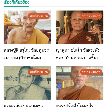
เรื่องที่เกี่ยวข้อง
ประวัติพระเกจิ
ประวัติพระเกจิ
หลวงปู่ลี อรุโณ วัดปทุมธร
ญาคูหา อโสโก วัดสระพัง
รมาราม (บ้านชะโงม)
ทอง (บ้านหนองย่างชิ้น)
อ.เมือง จ.นครพนม
อ.เรณูนคร จ.นครพนม
ประวัติพระเกจิ
ประวัติพระเกจิ
พระครูสันธานพนมเขต
หลวงปู่รัศมี ธัมมจาโร