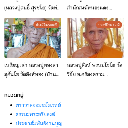
(หลวงปู่สนธิ์ สุรชโย) วัดท่า
สำนักสงฆ์หนองแดง
ดอกแก้วเหนือ อ.ท่าอุเทน
อ.ปลาปาก จ.นครพนม
จ.นครพนม
ประวัติพระเกจิ
ประวัติพระเกจิ
เหรียญเต่า หลวงปู่ทองสา
หลวงปู่สิงห์ พรหมโชโต วัด
สุคันโธ วัดสิงห์ทอง (บ้าน
วิชัย อ.ศรีสงคราม
หมูม่น) อ.นาทม
จ.นครพนม
จ.นครพนม
หมวดหมู่
ฆราวาสจอมขมังเวทย์
ธรรมะพระอริยสงฆ์
ประชาสัมพันธ์งานบุญ