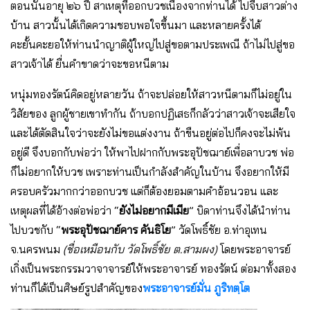
ตอนนั้นอายุ ๒๖ ปี สาเหตุที่ออกบวชเนื่องจากท่านได้ ไปจีบสาวต่าง
บ้าน สาวนั้นได้เกิดความชอบพอใจขึ้นมา และหลายครั้งได้
คะยั้นคะยอให้ท่านนําญาติผู้ใหญ่ไปสู่ขอตามประเพณี ถ้าไม่ไปสู่ขอ
สาวเจ้าได้ ยื่นคําขาดว่าจะขอหนีตาม
หนุ่มทองรัตน์คิดอยู่หลายวัน ถ้าจะปล่อยให้สาวหนีตามก็ไม่อยู่ใน
วิสัยของ ลูกผู้ชายเขาทํากัน ถ้าบอกปฏิเสธก็กลัวว่าสาวเจ้าจะเสียใจ
และได้ตัดสินใจว่าจะยังไม่ขอแต่งงาน ถ้าขืนอยู่ต่อไปก็คงจะไม่พ้น
อยู่ดี จึงบอกกับพ่อว่า ให้พาไปฝากกับพระอุปัชฌาย์เพื่อลาบวช พ่อ
ก็ไม่อยากให้บวช เพราะท่านเป็นกําลังสําคัญในบ้าน จึงอยากให้มี
ครอบครัวมากกว่าออกบวช แต่ก็ต้องยอมตามคําอ้อนวอน และ
เหตุผลที่ได้อ้างต่อพ่อว่า “
ยังไม่อยากมีเมีย
” บิดาท่านจึงได้นําท่าน
ไปบวชกับ “
พระอุปัชฌาย์คาร คันธิโย
” วัดโพธิ์ชัย อ.ท่าอุเทน
จ.นครพนม
(ชื่อเหมือนกับ วัดโพธิ์ชัย ต.สามผง)
โดยพระอาจารย์
เกิ่งเป็นพระกรรมวาจาจารย์ให้พระอาจารย์ ทองรัตน์ ต่อมาทั้งสอง
ท่านก็ได้เป็นศิษย์รูปสําคัญของ
พระอาจารย์มั่น ภูริทตฺโต