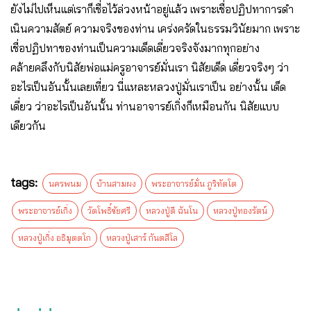
ยังไม่ไปเห็นแต่เราก็เชื่อไว้ล่วงหน้าอยู่แล้ว เพราะเชื่อปฏิปทาการดํา
เนินความสัตย์ ความจริงของท่าน เคร่งครัดในธรรมวินัยมาก เพราะ
เชื่อปฏิปทาของท่านเป็นความเด็ดเดี่ยวจริงจังมากทุกอย่าง
คล้ายคลึงกับนิสัยพ่อแม่ครูอาจารย์มั่นเรา นิสัยเด็ด เดี่ยวจริงๆ ว่า
อะไรเป็นอันนั้นเลยเที่ยว นี่แหละหลวงปู่มั่นเราเป็น อย่างนั้น เด็ด
เดี่ยว ว่าอะไรเป็นอันนั้น ท่านอาจารย์เกิ่งก็เหมือนกัน นิสัยแบบ
เดียวกัน
tags:
นครพนม
บ้านสามผง
พระอาจารย์มั่น ภูริทัตโต
พระอาจารย์เกิ่ง
วัดโพธิ์ชัยศรี
หลวงปู่ดี ฉันโน
หลวงปู่ทองรัตน์
หลวงปู่เกิ่ง อธิมุตตโก
หลวงปู่เสาร์ กันตสีโล