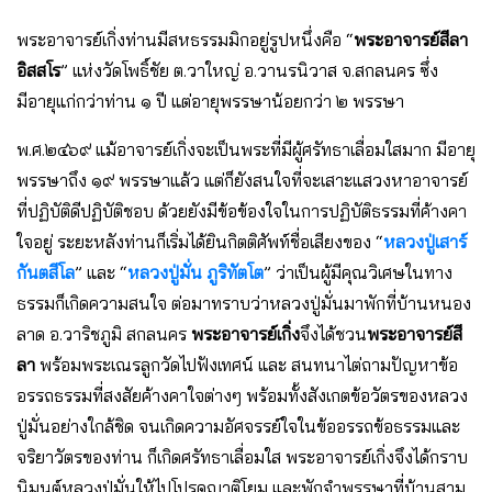
พระอาจารย์เกิ่งท่านมีสหธรรมมิกอยู่รูปหนึ่งคือ “
พระอาจารย์สีลา
อิสสโร
” แห่งวัดโพธิ์ชัย ต.วาใหญ่ อ.วานรนิวาส จ.สกลนคร ซึ่ง
มีอายุแก่กว่าท่าน ๑ ปี แต่อายุพรรษาน้อยกว่า ๒ พรรษา
พ.ศ.๒๔๖๙ แม้อาจารย์เกิ่งจะเป็นพระที่มีผู้ศรัทธาเลื่อมใสมาก มีอายุ
พรรษาถึง ๑๙ พรรษาแล้ว แต่ก็ยังสนใจที่จะเสาะแสวงหาอาจารย์
ที่ปฏิบัติดีปฏิบัติชอบ ด้วยยังมีข้อข้องใจในการปฏิบัติธรรมที่ค้างคา
ใจอยู่ ระยะหลังท่านก็เริ่มได้ยินกิตติศัพท์ชื่อเสียงของ “
หลวงปู่เสาร์
กันตสีโล
” และ “
หลวงปู่มั่น ภูริทัตโต
” ว่าเป็นผู้มีคุณวิเศษในทาง
ธรรมก็เกิดความสนใจ ต่อมาทราบว่าหลวงปู่มั่นมาพักที่บ้านหนอง
ลาด อ.วาริชภูมิ สกลนคร
พระอาจารย์เกิ่ง
จึงได้ชวน
พระอาจารย์สี
ลา
พร้อมพระเณรลูกวัดไปฟังเทศน์ และ สนทนาไต่ถามปัญหาข้อ
อรรถธรรมที่สงสัยค้างคาใจต่างๆ พร้อมทั้งสังเกตข้อวัตรของหลวง
ปู่มั่นอย่างใกล้ชิด จนเกิดความอัศจรรย์ใจในข้ออรรถข้อธรรมและ
จริยาวัตรของท่าน ก็เกิดศรัทธาเลื่อมใส พระอาจารย์เกิ่งจึงได้กราบ
นิมนต์หลวงปู่มั่นให้ไปโปรดญาติโยม และพักจําพรรษาที่บ้านสาม