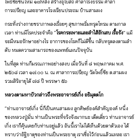
โพธิ์ชัยขึ้นใหม่ ๑๗หลัง สร้างอุโบสถ ศาลาโรงธรรม ศาลา
การเปรียญ และอาคารโรงเรียนประถม บ้านสามผง
กระทั่งร่างกายชราภาพลงเรื่อยๆ สุขภาพเริ่มทรุดโทรม ตามกาล
เวลา ท่านมีโรคประจําคือ “
โรคกระเพาะและลําไส้อักเสบ เรื้อรัง
” แม้
จะมีหมอรักษาอย่างไร อาการของโรคก็ไม่ดีขึ้น กลับทรุดลงตามลํา
ดับ หมดความสามารถของแพทย์แผนปัจจุบัน
ในที่สุด ท่านก็มรณภาพอย่างสงบ เมื่อวันที่ ๘ พฤษภาคม พ.ศ.
๒๕๐๘ เวลา ๑๗.๐๐ น. ณ ศาลาการเปรียญ วัดโพธิ์ชัย ต.สามผง
รวมสิริอายุได้ ๗๘ ปี พรรษา ๕๖
หลวงตามหาบัวกล่าวถึงพระอาจารย์เกิ่ง อธิมุตตโก
“ท่านอาจารย์เกิ่ง นี่ก็เป็นคนสามผง ลูกศิษย์องค์สําคัญองค์ หนึ่ง
ของหลวงปู่มั่น ท่านเป็นพระที่จริงจังมากนะ เด็ดเดี่ยว ท่านอาจารย์
เกิ่ง เราก็คุ้นเคยกับท่านอยู่แล้ว อันนี้เราไม่ได้เห็นด้วยตาตัวเอง ได้
ทราบว่าอัฐิธาตุของท่านเป็นพระธาตุ เราเชื่อไว้ก่อนแล้วแหละ เรา