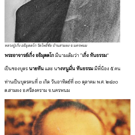
หลวงปู่เกิ่ง อธิมุตตโก วัดโพธิ์ชัย บ้านสามผง จ.นครพนม
พระอาจารย์เกิ่ง อธิมุตตโก
มีนามเดิมว่า “
เกิ่ง ทันธรรม
”
เป็นของบุตร
นายทัน
และ น
างหนูมั่น ทันธรรม
มีพี่น้อง ๕ คน
ท่านเป็นบุตรคนที่ ๓ เกิด วันอาทิตย์ที่ ๓๐ ตุลาคม พ.ศ. ๒๔๓๐
ต.สามผง อ.ศรีสงคราม จ.นครพนม