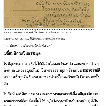
จดหมายของพระอาจารย์เกิ่ง เขียนกล่าวฝากสามเณรกงมา
และสามเณรทองทิพย์ ไว้กับพระมหารัชชมังคลาจารย์
(เทศ นิทฺเทสโก) เจ้าอาวาสวัดสัมพันธวงศ์
เปลี่ยนนิกายเป็นธรรมยุต
ในที่สุดพระอาจารย์เกิ่งได้ตัดสินใจสละตําแหน่ง และลาภยศต่างๆ
ทั้งหมด แล้วขอญัตติใหม่เป็นพระธรรมยุต พร้อมกับ
พระอาจารย์สี
ลา
รวมทั้งลูกศิษย์ พระเณรของท่านทั้งสองก็ขอญัตติตามหมดทั้ง
วัด
ในวันที่ ๑๙ มิถุนายน พ.ศ.๒๔๖๙
พระอาจารย์เกิ่ง อธิมุตตโก
และ
พระอาจารย์สีลา อิสสโร
ได้ทําญัตติกรรมพร้อมกับพระภิกษุที่เป็น