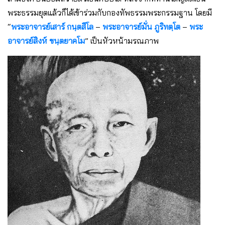
พระธรรมยุตแล้วก็ได้เข้าร่วมกับกองทัพธรรมพระกรรมฐาน โดยมี
“
พระอาจารย์เสาร์ กนฺตสีโล
–
พระอาจารย์มั่น ภูริทตฺโต
–
พระ
อาจารย์สิงห์ ขนฺตยาคโม
” เป็นหัวหน้ามรณภาพ