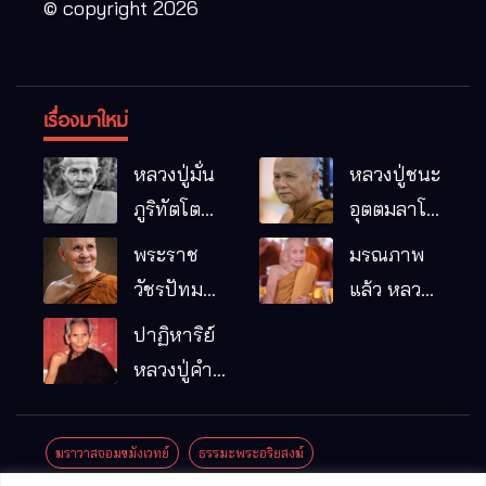
© copyright 2026
เรื่องมาใหม่
หลวงปู่มั่น
หลวงปู่ชนะ
ภูริทัตโต
อุตตมลาโภ
พระอริยเจ้า
วัดป่าโนน
พระราช
มรณภาพ
ผู้เป็นบิดา
หมากอื๋อ
วัชรปัทม
แล้ว หลวง
ของพระกร
อ.เมือง
คุณ (หลวง
ปู่บุญมา
ปาฏิหาริย์
รมฐาน
จ.มหาสารคาม
ปู่บัวเกตุ
คัมภีรธัมโม
หลวงปู่คำ
ปทุมสิโร)
คะนิง จุล
มรณภาพ
มณี
ฆราวาสจอมขมังเวทย์
ธรรมะพระอริยสงฆ์
แล้ว วัดป่า