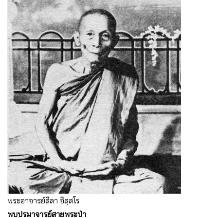
พระอาจารย์สีลา อิสฺสโร
พบปรมาจารย์สายพระป่า