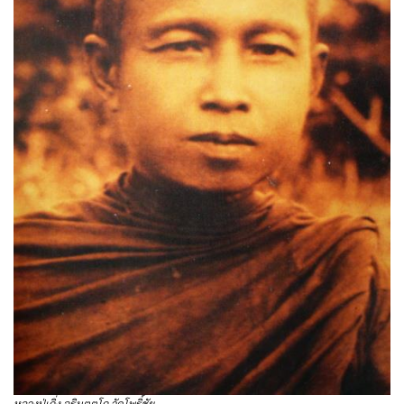
หลวงปู่เกิ่ง อธิมุตฺตโก วัดโพธิ์ชัย