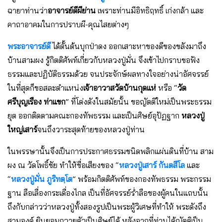
ฉายาท่านว่า
อาจารย์ดีผีย่าน
เพราะท่านมีอิทธิฤทธิ์ เก่งกล้า และ
คาถาอาคมในการปราบผี-คุณไสยต่างๆ
พระอาจารย์ดี
ได้ดั้นด้นบุกป่าดง ออกเสาะหาของดีของขลังมาถึง
บ้านสามผง รู้กิตติศัพท์เกี่ยวกับหลวงปู่มั่น จึงเข้าไปกราบขอฟัง
ธรรมและปฏิบัติธรรมด้วย จนประจักษ์ผลทางใจอย่างน่าอัศจรรย์
ในที่สุดก็ขอสละตําแหน่ง
เจ้าอาวาสวัดบ้านกุดแห่
หรือ “
วัด
ศรีบุญเรือง ท่าแขก
” ที่โด่งดังในสมัยนั้น ขอญัตติใหม่เป็นพระธรรม
ยุต ออกติดตามคณะกองทัพธรรม และเป็นศิษย์อุปัฏฐาก
หลวงปู่
ใหญ่เสาร์
จนถึงวาระสุดท้ายของหลวงปู่ท่าน
ในพรรษานั้นจึงเป็นการประกาศธรรมชนิดพลิกแผ่นดินที่บ้าน สาม
ผง ณ วัดโพธิ์ชัย ทําให้ชื่อเสียงของ “
หลวงปู่เสาร์ กันตสีโล
และ
“
หลวงปู่มั่น ภูริทตฺโต
” พร้อมกิตติศัพท์ของกองทัพธรรม พระกรรม
ฐาน ลือเลื่องกระเดื่องไกล เป็นที่อัศจรรย์ร่ําลือของผู้คนในแถบนั้น
ถึงกับกล่าวว่าหลวงปู่ทั้งสองรูปเป็นพระผู้วิเศษที่ทําให้ พระดังถึง
สามองค์ ยินยอมถวายตัวเป็นศิษย์ได้ หลังจากที่ท่านได้ญัตติเป็น