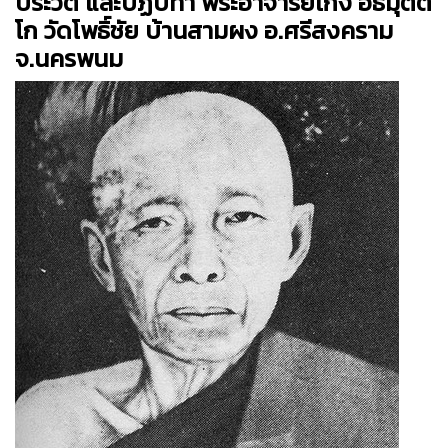
ประวัติ และปฏิปทา พระอาจารย์เกิ่ง อธิมุตต
โก วัดโพธิ์ชัย บ้านสามผง อ.ศรีสงคราม
จ.นครพนม