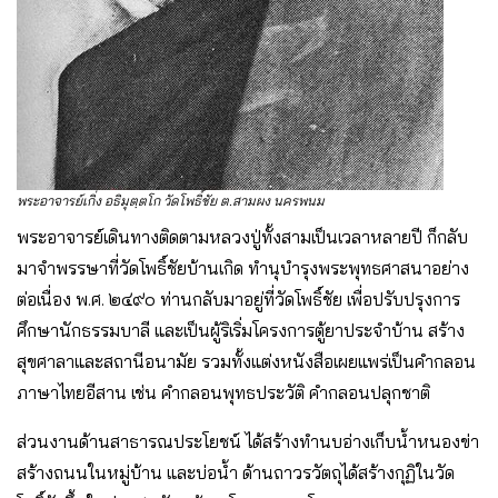
พระอาจารย์เกิ่ง อธิมุตฺตโก วัดโพธิ์ชัย ต.สามผง นครพนม
พระอาจารย์เดินทางติดตามหลวงปู่ทั้งสามเป็นเวลาหลายปี ก็กลับ
มาจําพรรษาที่วัดโพธิ์ชัยบ้านเกิด ทํานุบํารุงพระพุทธศาสนาอย่าง
ต่อเนื่อง พ.ศ. ๒๔๙๐ ท่านกลับมาอยู่ที่วัดโพธิ์ชัย เพื่อปรับปรุงการ
ศึกษานักธรรมบาลี และเป็นผู้ริเริ่มโครงการตู้ยาประจำบ้าน สร้าง
สุขศาลาและสถานีอนามัย รวมทั้งแต่งหนังสือเผยแพร่เป็นคำกลอน
ภาษาไทยอีสาน เช่น คำกลอนพุทธประวัติ คำกลอนปลุกชาติ
ส่วนงานด้านสาธารณประโยชน์ ได้สร้างทำนบอ่างเก็บน้ำหนองข่า
สร้างถนนในหมู่บ้าน และบ่อน้ำ ด้านถาวรวัตถุได้สร้างกุฏิในวัด