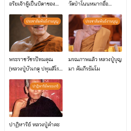
อริยเจ้าผู้เป็นบิดาของ
วัดป่าโนนหมากอื๋อ
พระกรรมฐาน
อ.เมือง จ.มหาสารคาม
ประชาสัมพันธ์งานบุญ
ประชาสัมพันธ์งานบุญ
พระราชวัชรปัทมคุณ
มรณภาพแล้ว หลวงปู่บุญ
(หลวงปู่บัวเกตุ ปทุมสิโร)
มา คัมภีรธัมโม
มรณภาพแล้ว วัดป่า
ดาราภิรมย์ อ.แม่ริม
ปาฏิหาริย์พระเกจิ
จ.เชียงใหม่
ปาฏิหาริย์ หลวงปู่คำคะ