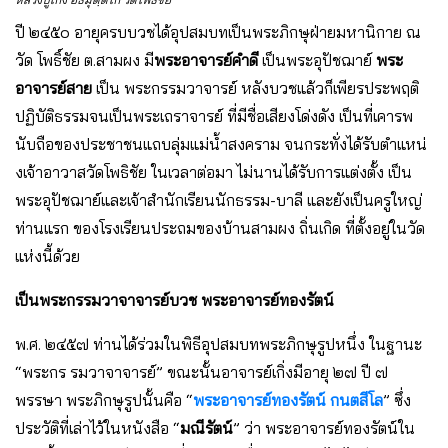
ปี ๒๔๕๐ อายุครบบวชได้อุปสมบทเป็นพระภิกษุฝ่ายมหานิกาย ณ
วัด โพธิ์ชัย ต.สามผง มี
พระอาจารย์คําดี
เป็นพระอุปัชฌาย์
พระ
อาจารย์สาย
เป็น พระกรรมวาจารย์ หลังบวชแล้วก็เพียรประพฤติ
ปฏิบัติธรรมจนเป็นพระเถราจารย์ ที่มีชื่อเสียงโด่งดัง เป็นที่เคารพ
นับถือของประชาชนแถบลุ่มแม่น้ําสงคราม จนกระทั่งได้รับตําแหน่
งเจ้าอาวาสวัดโพธิชัย ในเวลาต่อมา ไม่นานได้รับการแต่งตั้ง เป็น
พระอุปัชฌาย์และเจ้าสํานักเรียนนักธรรม-บาลี และยังเป็นครูใหญ่
ท่านแรก ของโรงเรียนประถมของบ้านสามผง ถิ่นเกิด ที่ตั้งอยู่ในวัด
แห่งนี้ด้วย
เป็นพระกรรมวาจาจารย์บวช พระอาจารย์ทองรัตน์
พ.ศ. ๒๔๕๗ ท่านได้ร่วมในพิธีอุปสมบทพระภิกษุรูปหนึ่ง ในฐานะ
“พระกร รมวาจาจารย์” ขณะนั้นอาจารย์เกิ่งมีอายุ ๒๗ ปี ๗
พรรษา พระภิกษุรูปนั้นคือ “
พระอาจารย์ทองรัตน์ กนตสีโล
” ซึ่ง
ประวัติที่เล่าไว้ในหนังสือ “
มณีรัตน์
” ว่า พระอาจารย์ทองรัตน์ใน