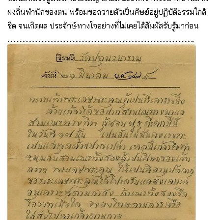
ผงถิ่นพํานักของตน พร้อมขอถวายตัวเป็นศิษย์อยู่ปฏิบัติธรรมใกล้
ชิด จนเกิดผล ประจักษ์ทางใจอย่างที่ไม่เคยได้สัมผัสรับรู้มาก่อน