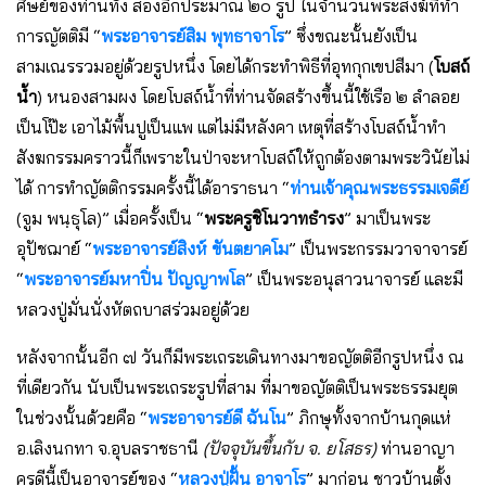
ศิษย์ของท่านทั้ง สองอีกประมาณ ๒๐ รูป ในจํานวนพระสงฆ์ที่ทํา
การญัตติมี “
พระอาจารย์สิม พุทธาจาโร
” ซึ่งขณะนั้นยังเป็น
สามเณรรวมอยู่ด้วยรูปหนึ่ง โดยได้กระทําพิธีที่อุทกุกเขปสีมา (
โบสถ์
น้ํา
) หนองสามผง โดยโบสถ์น้ําที่ท่านจัดสร้างขึ้นนี้ใช้เรือ ๒ ลําลอย
เป็นโป๊ะ เอาไม้พื้นปูเป็นแพ แต่ไม่มีหลังคา เหตุที่สร้างโบสถ์น้ําทํา
สังฆกรรมคราวนี้ก็เพราะในป่าจะหาโบสถ์ให้ถูกต้องตามพระวินัยไม่
ได้ การทําญัตติกรรมครั้งนี้ได้อาราธนา “
ท่านเจ้าคุณพระธรรมเจดีย์
(จูม พนฺธุโล)” เมื่อครั้งเป็น “
พระครูชิโนวาทธํารง
” มาเป็นพระ
อุปัชฌาย์ “
พระอาจารย์สิงห์ ขันตยาคโม
” เป็นพระกรรมวาจาจารย์
“
พระอาจารย์มหาปิ่น ปัญญาพโล
” เป็นพระอนุสาวนาจารย์ และมี
หลวงปู่มั่นนั่งหัตถบาสร่วมอยู่ด้วย
หลังจากนั้นอีก ๗ วันก็มีพระเถระเดินทางมาขอญัตติอีกรูปหนึ่ง ณ
ที่เดียวกัน นับเป็นพระเถระรูปที่สาม ที่มาขอญัตติเป็นพระธรรมยุต
ในช่วงนั้นด้วยคือ “
พระอาจารย์ดี ฉันโน
” ภิกษุทั้งจากบ้านกุดแห่
อ.เลิงนกทา จ.อุบลราชธานี
(ปัจจุบันขึ้นกับ จ. ยโสธร)
ท่านอาญา
ครูดีนี้เป็นอาจารย์ของ “
หลวงปู่ฝั้น อาจาโร
” มาก่อน ชาวบ้านตั้ง