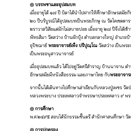
◎ บรรพชาและอุปสมบท
เมื่ออายุได้ ๑๗ ปี บิดาได้นำไปฝากให้ศึกษาอักษรสมั
๒๐ ปีบริบูรณ์ได้อุปสมบทเป็นพระภิกษุ ณ วัดโคเขตตารา
ฆราวาสวิสัยแต่มักไม่สบายบ่อย เมื่ออายุ ๒๗ ปีจึงได้เ
พัทธสีมา วัดสว่าง บ้านผักบุ้ง ตำบลกลางใหญ่ อำเภอบ้
อุปัชฌาย์
พระอาจารย์เพ็ง ปริปุณฺโณ
วัดสว่าง เป็นพร
เป็นพระอนุสาวนาจารย์
เมื่ออุปสมบทแล้ว ได้ไปอยู่วัดศรีสำราญ บ้านนาจาน ต
อักษรสมัยมีหนังสือธรรม และภาษาไทย กับ
พระอาจารย์
จากนั้นได้เดินทางไปศึกษาเล่าเรียนกับหลวงปู่เพชร ว
หลวงพระบาง ประเทศลาวจำพรรษาประเทศลาว ๙ พรรษา
◎ การศึกษา
พ.ศ.๒๔๙๕ สอบได้นักธรรมชั้นตรี สำนักศาสนศึกษา วั
◎ การปกครอง