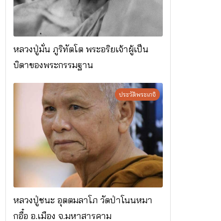
หลวงปู่มั่น ภูริทัตโต พระอริยเจ้าผู้เป็น
บิดาของพระกรรมฐาน
ประวัติพระเกจิ
หลวงปู่ชนะ อุตตมลาโภ วัดป่าโนนหมา
กอื๋อ อ.เมือง จ.มหาสารคาม