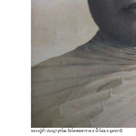
หลวงปู่อ่ำ ปญฺญาวุฑฺโฒ วัดโคเขตตาราม อ.น้ำโสม จ.อุดรธานี