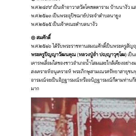
พ.ศ.๒๔๙๙ เป็นเจ้าอาวาสวัดโคเขตตาราม บ้านนางัว แ
พ.ศ.๒๕๑๓ เป็นพระอุปัชฌาย์ประจำตำบลนายูง
พ.ศ.๒๕๑๕ เป็นเจ้าคณะตำบลนางัว
◎ สมศักดิ์
พ.ศ.๒๕๑๖ ได้รับพระราชทานสมณศักดิ์เป็นพระครูสัญญ
พระครูปัญญาวัฒนคุณ
(
หลวงปู่อ่ำ ปญฺญาวุฑฺโฒ
) เป็
เคารพเลื่อมใสของชาวอำเภอน้ำโสมและใกล้เคียงอย่างม
สงเคราะห์อนุเคราะห์ พระภิกษุสามเณรศรัทธาสาธุชนท
อารมณ์จะเป็นอิฏฐารมณ์หรืออนิฏฐารมณ์ก็ตามท่านก็ยิ้มหั
มาก