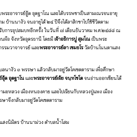
ยกับพระอาจารย์อู้ด อุตฐาโณ และได้บรรพชาเป็นสามเณรจนอายุ
ม บ้านนางัว จนอายุได้ ๒๔ ปีจึงได้ลาสิกขาไปใช้ชีวิตตาม
ข้ารับการอุปสมบทอีกครั้ง ในวันที่ ๗ เดือนธันวาคม พ.ศ.๒๔๘๘ ณ
านผือ จังหวัดอุดรธานี โดยมี
เจ้าอธิการบู่ สุมโณ
เป็นพระ
ะกรรมวาจาจารย์ และ
พระอาจารย์ลา เขมธโร
วัดบ้านโนนตาแสง
ำบลนางัว ๓ พรรษา แล้วกลับมาอยู่วัดโคเขตตาราม เพื่อศึกษา
อุ้ด อุตฐาโน
และ
พระอาจารย์เจ้ย จนฺทโชโต
จนอ่านออกเขียนได้
ัดป่ามะหลวง เมืองหนองคาย และไปเรียนกับหลวงปู่แพง เมือง
จึงกลับมาอยู่วัดโคเขตตาราม
ดแสงนิมิตร บ้านนาม่วง ตำบลน้ำโสม