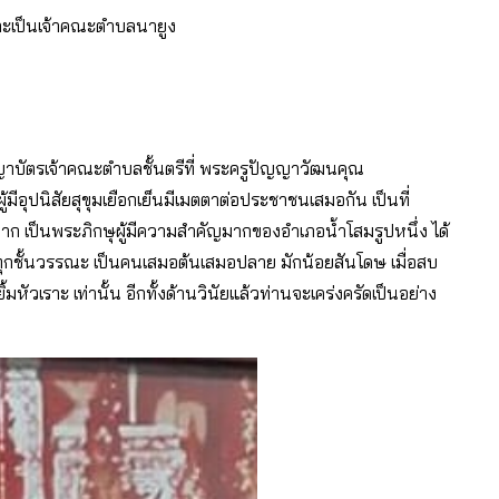
ละเป็นเจ้าคณะตำบลนายูง
าบัตรเจ้าคณะตำบลชั้นตรีที่ พระครูปัญญาวัฒนคุณ
นผู้มีอุปนิสัยสุขุมเยือกเย็นมีเมตตาต่อประชาชนเสมอกัน เป็นที่
าก เป็นพระภิกษุผู้มีความสำคัญมากของอำเภอน้ำโสมรูปหนึ่ง ได้
ุกชั้นวรรณะ เป็นคนเสมอต้นเสมอปลาย มักน้อยสันโดษ เมื่อสบ
วเราะ เท่านั้น อีกทั้งด้านวินัยแล้วท่านจะเคร่งครัดเป็นอย่าง