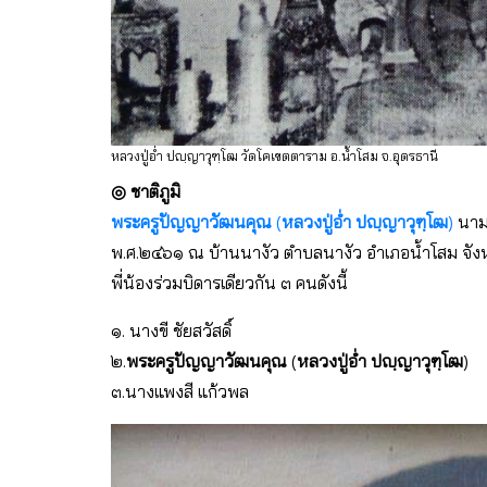
หลวงปู่อ่ำ ปญฺญาวุฑฺโฒ วัดโคเขตตาราม อ.น้ำโสม จ.อุดรธานี
◎ ชาติภูมิ
พระครูปัญญาวัฒนคุณ
(
หลวงปู่อ่ำ ปญฺญาวุฑฺโฒ
)
นาม
พ.ศ.๒๔๖๑ ณ บ้านนางัว ตำบลนางัว อำเภอน้ำโสม จังหว
พี่น้องร่วมบิดารเดียวกัน ๓ คนดังนี้
๑. นางขี ชัยสวัสดิ์
๒.
พระครูปัญญาวัฒนคุณ
(
หลวงปู่อ่ำ ปญฺญาวุฑฺโฒ
)
๓.นางแพงสี แก้วพล