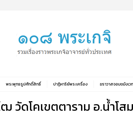
พระพุทธรูปศักดิ์สิทธิ์
ปาฏิหาริย์พระเครื่อง
ฆราวาสจอมขมังเวท
ฺโฒ วัดโคเขตตาราม อ.น้ำโสม