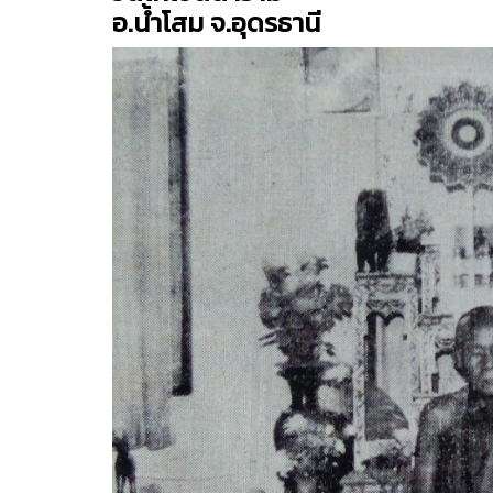
อ.น้ำโสม จ.อุดรธานี