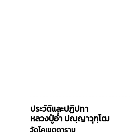
ประวัติและปฏิปทา
หลวงปู่อ่ำ ปญฺญาวุฑฺโฒ
วัดโคเขตตาราม