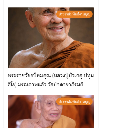
ประชาสัมพันธ์งานบุญ
พระราชวัชรปัทมคุณ (หลวงปู่บัวเกตุ ปทุม
สิโร) มรณภาพแล้ว วัดป่าดาราภิรมย์
อ.แม่ริม จ.เชียงใหม่
ประชาสัมพันธ์งานบุญ