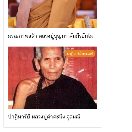
มรณภาพแล้ว หลวงปู่บุญมา คัมภีรธัมโม
ปาฏิหาริย์พระเกจิ
ปาฏิหาริย์ หลวงปู่คำคะนิง จุลมณี