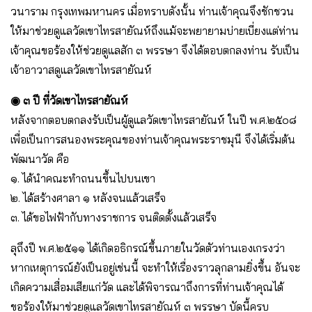
วนาราม กรุงเทพมหานคร เมื่อทราบดังนั้น ท่านเจ้าคุณจึงชักชวน
ให้มาช่วยดูแลวัดเขาไทรสายัณห์ถึงแม้จะพยายามบ่ายเบี่ยงแต่ท่าน
เจ้าคุณขอร้องให้ช่วยดูแลสัก ๓ พรรษา จึงได้ตอบตกลงท่าน รับเป็น
เจ้าอาวาสดูแลวัดเขาไทรสายัณห์
◉ ๓ ปี ที่วัดเขาไทรสายัณห์
หลังจากตอบตกลงรับเป็นผู้ดูแลวัดเขาไทรสายัณห์ ในปี พ.ศ.๒๕๐๘
เพื่อเป็นการสนองพระคุณของท่านเจ้าคุณพระราชมุนี จึงได้เริ่มต้น
พัฒนาวัด คือ
๑. ได้นำคณะทำถนนขึ้นไปบนเขา
๒. ได้สร้างศาลา ๑ หลังจนแล้วเสร็จ
๓. ได้ขอไฟฟ้ากับทางราชการ จนติดตั้งแล้วเสร็จ
ลุถึงปี พ.ศ.๒๕๑๑ ได้เกิดอธิกรณ์ขึ้นภายในวัดตัวท่านเองเกรงว่า
หากเหตุการณ์ยังเป็นอยู่เช่นนี้ จะทำให้เรื่องราวลุกลามยิ่งขึ้น อันจะ
เกิดความเสื่อมเสียแก่วัด และได้พิจารณาถึงการที่ท่านเจ้าคุณได้
ขอร้องให้มาช่วยดูแลวัดเขาไทรสายัณห์ ๓ พรรษา บัดนี้ครบ