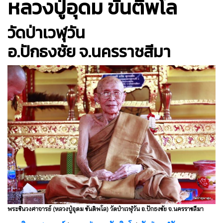
หลวงปู่อุดม ขันติพโล
วัดป่าเวฬุวัน
อ.ปักธงชัย จ.นครราชสีมา
พระชินวงศาจารย์ (หลวงปู่อุดม ขันติพโล) วัดป่าเวฬุวัน อ.ปักธงชัย จ.นครราชสีมา