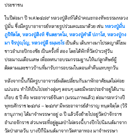
ประชาชน
ในปีต่อมา ปี พ.ศ.๒๔๗๙ หลวงปู่สิงห์ได้นำคณะกองทัพธรรมหลวง
ปู่มั่น ซึ่งมีครูบาอาจารย์หลายรูปร่วมคณะมาด้วย เช่น
หลวงปู่มั่น
ภูริทัตโต
,
หลวงปู่สิงห์ ขันตยาคโม
,
หลวงปู่คำดี ปภาโส
,
หลวงปู่กง
มา จิรปุญฺโญ
,
หลวงปู่ลี ธมฺมธโร
เป็นต้น เดินทางมาโปรดญาติโยม
ชาวอำเภอปักธงชัย เป็นครั้งที่ สอง โดยได้พักที่วัดป่าเวฬุวัน
ประมาณเดือนเศษ เพื่อเทศนาอบรมกรรมฐานให้แก่ลูกศิษย์ผู้
ติดตามและชาวบ้านที่มารับการอบรมในตอนค่ำคืนแทบทุกวัน
หลังจากนั้นก็มีครูบาอาจารย์ผลัดเปลี่ยนกันมาพักอาศัยแต่ไม่ค่อย
แน่นอน ทำให้เป็นไปอย่างลุ่มๆ ดอนๆ แตะมีพระประจำอยู่ได้นาน
เกือบ ๕ ปี คือ พระอาจารย์จันตา (มรณภาพแล้ว) ต่อมาระหว่างปี
พุทธศักราช ๒๔๙๘ – ๒๔๙๙ มีพระอาจารย์สำราญ ทนฺตจิตฺโต (วิริ
ยานุภาพ) ได้มาจำพรรษาอยู่ ๓ ปี แล้วจึงย้ายไปอยู่วัดป่าจักราช
อำเภอจักราช ส่วนพระที่อยู่ดูแลป่าไผ่ตรงนี้บางปีกไปนิมนต์มาจาก
วัดป่าสาลวัน บางปีก็นิมนต์มาจากวัดศาลาทอง มาจำพรรษา