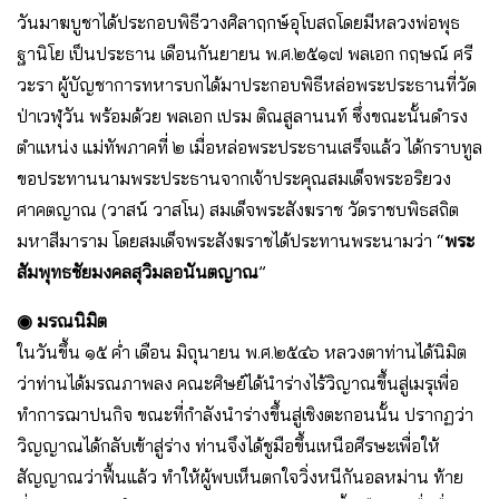
วันมาฆบูชาได้ประกอบพิธีวางศิลาฤกษ์อุโบสถโดยมีหลวงพ่อพุธ
ฐานิโย เป็นประธาน เดือนกันยายน พ.ศ.๒๕๑๗ พลเอก กฤษณ์ ศรี
วะรา ผู้บัญชาการทหารบกได้มาประกอบพิธีหล่อพระประธานที่วัด
ป่าเวฬุวัน พร้อมด้วย พลเอก เปรม ติณสูลานนท์ ซึ่งขณะนั้นดำรง
ตำแหน่ง แม่ทัพภาคที่ ๒ เมื่อหล่อพระประธานเสร็จแล้ว ได้กราบทูล
ขอประทานนามพระประธานจากเจ้าประคุณสมเด็จพระอริยวง
ศาคตญาณ (วาสน์ วาสโน) สมเด็จพระสังฆราช วัดราชบพิธสถิต
มหาสีมาราม โดยสมเด็จพระสังฆราชได้ประทานพระนามว่า “
พระ
สัมพุทธชัยมงคลสุวิมลอนันตญาณ
”
◉ มรณนิมิต
ในวันขึ้น ๑๕ ค่ำ เดือน มิถุนายน พ.ศ.๒๕๔๖ หลวงตาท่านได้นิมิต
ว่าท่านได้มรณภาพลง คณะศิษย์ได้นำร่างไร้วิญาณขึ้นสู่เมรุเพื่อ
ทำการฌาปนกิจ ขณะที่กำลังนำร่างขึ้นสู่เชิงตะกอนนั้น ปรากฏว่า
วิญญาณได้กลับเข้าสู่ร่าง ท่านจึงได้ชูมือขึ้นเหนือศีรษะเพื่อให้
สัญญาณว่าฟื้นแล้ว ทำให้ผู้พบเห็นตกใจวิ่งหนีกันอลหม่าน ท้าย