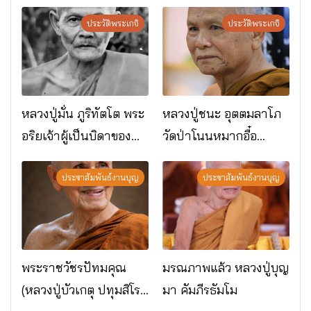
ประวัติพระเกจิ
ประวัติพระเกจิ
หลวงปู่มั่น ภูริทัตโต พระ
หลวงปู่ชนะ อุตตมลาโภ
อริยเจ้าผู้เป็นบิดาของ
วัดป่าโนนหมากอื๋อ
พระกรรมฐาน
อ.เมือง จ.มหาสารคาม
ประชาสัมพันธ์งานบุญ
ประชาสัมพันธ์งานบุญ
พระราชวัชรปัทมคุณ
มรณภาพแล้ว หลวงปู่บุญ
(หลวงปู่บัวเกตุ ปทุมสิโร)
มา คัมภีรธัมโม