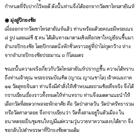
กำหนดที่รับปากไว้พอดี ดังนั้นท่านจึงได้ออกจากวัดเขาไทรสายัณห์
◉ มุ่งสู่ปักธงชัย
เมื่อออกจากวัดเขาไทรสายัณห์แล้ว ท่านพร้อมด้วยคณะมีพระเณร
๘ รูป และแม่ชี ๕ คน ได้เดินทางมาตามเชิงเทือกเขาใหญ่ย้อนขึ้นมา
อำเภอปักธงชัย โดยปักกลดนั่งพักชั่วคราวอยู่ที่ป่าไผ่กุดกว้าง ห่าง
จากอำเภอปักธงชัยประมาณ ๓ กิโลเมตร
ขณะนั้นความจริงเกี่ยวกับวัดไทรสายัณห์ปรากฏขึ้น ความได้ทราบ
ถึงท่านเจ้าคุณ พระธรรมบัณฑิต (ญาณ ญาณชาโล) เจ้าคณะภาค
๑๑ วัดสุทธจินดา ท่านจึงมีคำสั่งให้เข้าพบและถามข้อเท็จจริง จึงได้
กราบเรียนเรื่องราวทั้งหมดให้ท่านทราบ ท่านจึงเมตตาแนะนำให้
เลือกวัดที่สะดวกพอจะพักอาศัย คือ วัดป่าสาลวัน วัดป่าศรัทธารวม
หรือวัดศาลาลอย จึงกราบเรียนว่า วัดทั้งสามอยู่ในตัวเมือง ใน
อนาคตจะเป็นชุมชนใหญ่มีแต่ความวุ่นวายหาความสงบได้ยาก จึง
ขอกลับไปตำพรรษาที่ปักธงชัยตามเดิม