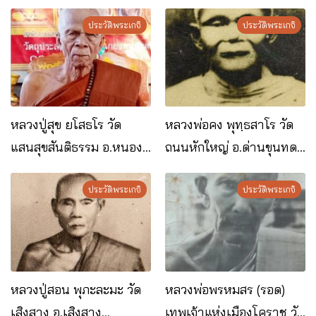
อ.ปักธงชัย จ.นครราชสีมา
จ.นครราชสีมา
ประวัติพระเกจิ
ประวัติพระเกจิ
หลวงปู่สุข ยโสธโร วัด
หลวงพ่อคง พุทฺธสาโร วัด
แสนสุขสันติธรรม อ.หนอง
ถนนหักใหญ่ อ.ด่านขุนทด
บุญมาก จ.นครราชสีมา
จ.นครราชสีมา
ประวัติพระเกจิ
ประวัติพระเกจิ
หลวงปู่สอน พุภะละมะ วัด
หลวงพ่อพรหมสร (รอด)
เสิงสาง อ.เสิงสาง
เทพเจ้าแห่งเมืองโคราช วัด