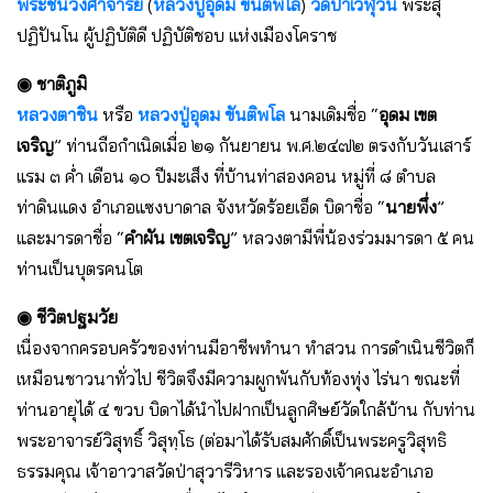
พระชินวงศาจารย์
(
หลวงปู่อุดม ขันติพโล
)
วัดป่าเวฬุวัน
พระสุ
ปฏิปันโน ผู้ปฏิบัติดี ปฏิบัติชอบ แห่งเมืองโคราช
◉ ชาติภูมิ
หลวงตาชิน
หรือ
หลวงปู่อุดม ขันติพโล
นามเดิมชื่อ “
อุดม เขต
เจริญ
” ท่านถือกำเนิดเมื่อ ๒๑ กันยายน พ.ศ.๒๔๗๒ ตรงกับวันเสาร์
แรม ๓ ค่ำ เดือน ๑๐ ปีมะเส็ง ที่บ้านท่าสองคอน หมู่ที่ ๘ ตำบล
ท่าดินแดง อำเภอแซงบาดาล จังหวัดร้อยเอ็ด บิดาชื่อ “
นายพึ่ง
”
และมารดาชื่อ “
คำผัน เขตเจริญ
” หลวงตามีพี่น้องร่วมมารดา ๕ คน
ท่านเป็นบุตรคนโต
◉ ชีวิตปฐมวัย
เนื่องจากครอบครัวของท่านมีอาชีพทำนา ทำสวน การดำเนินชีวิตก็
เหมือนชาวนาทั่วไป ชีวิตจึงมีความผูกพันกับท้องทุ่ง ไร่นา ขณะที่
ท่านอายุได้ ๔ ขวบ บิดาได้นำไปฝากเป็นลูกศิษย์วัดใกล้บ้าน กับท่าน
พระอาจารย์วิสุทธิ์ วิสุทฺโธ (ต่อมาได้รับสมศักดิ์เป็นพระครูวิสุทธิ
ธรรมคุณ เจ้าอาวาสวัดป่าสุวารีวิหาร และรองเจ้าคณะอำเภอ