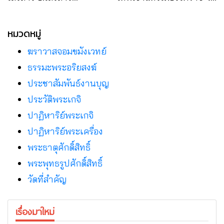
จ.นครราชสีมา
บ้านไพ อ.โนนสูง
จ.นครราชสีมา
หมวดหมู่
ฆราวาสจอมขมังเวทย์
ธรรมะพระอริยสงฆ์
ประชาสัมพันธ์งานบุญ
ประวัติพระเกจิ
ปาฏิหาริย์พระเกจิ
ปาฏิหาริย์พระเครื่อง
พระธาตุศักดิ์สิทธิ์
พระพุทธรูปศักดิ์สิทธิ์
วัดที่สําคัญ
เรื่องมาใหม่