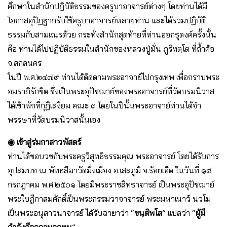
ศึกษาในสำนักปฏิบัติธรรมของครูบาอาจารย์ต่างๆ โดยท่านได้มี
โอกาสอุปัฏฐากรับใช้ครูบาอาจารย์หลายท่าน และได้ร่วมปฏิบัติ
ธรรมกับสามเณรด้วย กระทั่งสำนักสุดท้ายที่ท่านออกธุดงค์ครั้งนั้น
คือ ท่านได้ไปปฏิบัติธรรมในสำนักของหลวงปู่มั่น ภูริทตฺโต ที่ถ้ำค้อ
จ.สกลนคร
ในปี พ.ศ.๒๔๗๙ ท่านได้ติดตามพระอาจาย์ไปกรุงเทพ เพื่อกราบพระ
อมราภิรักขิต ซึ่งเป็นพระอุปัชฌาย์ของพระอาจารย์ที่วัดบรมนิวาส
ได้เข้าพักที่กุฏิเสงี่ยม คณะ ๓ โดยในปีนั้นพระอาจาย์ท่านได้จำ
พรรษาที่วัดบรมนิวาสนั้นเอง
◉ เข้าสู่ร่มกาสาวพัสตร์
ท่านได้ขอบวชกับพระครูวิสุทธิธรรมคุณ พระอาจารย์ โดยได้รับการ
อุปสมบท ณ พัทธสีมาวัดมิ่งเมือง อ.เสลภูมิ จ.ร้อยเอ็ด ในวันที่ ๑๘
กรกฎาคม พ.ศ.๒๕๐๑ โดยมีพระราชสิทธาจารย์ เป็นพระอุปัชฌาย์
พระใบฎีกาสมศักดิ์เป็นพระกรรมวาจาจารย์ พระมหาเนาว์ นวโม
เป็นพระอนุสาวนาจารย์ ได้รับฉายาว่า “
ขนฺติพโล
” แปลว่า “
ผู้มี
กำลังคือความอดทน
”