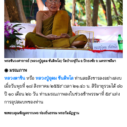
พระชินวงศาจารย์ (หลวงปู่อุดม ขันติพโล) วัดป่าเวฬุวัน อ.ปักธงชัย จ.นครราชสีมา
◉ มรณภาพ
หลวงตาชิน
หรือ
หลวงปู่อุดม ขันติพโล
ท่านละสังขารลงอย่างสงบ
เมื่อวันพุธที่ ๑๗ สิงหาคม ๒๕๕๙ เวลา ๒๑.๔๐ น. สิริอายุรวมได้ ๘๖
ปี ๑๐ เดือน ๒๖ วัน ท่านมรณภาพลงในช่วงเข้าพรรษาที่ ๕๙ แห่ง
การอุปสมบทของท่าน
ขอขอบคุณข้อมูลจากเพจ ท่องถิ่นธรรม พระกัมมัฏฐาน