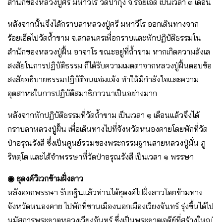
สำนักของหลวงปู่ศรี มหาวีโร วัดป่ากุง จ.ร้อยเอ็ด เป็นเวลา ๓ เดือน
หลังจากนั้นจึงได้กราบลาหลวงปู่ศรี มหาวีโร ออกเดินทางจาก
ร้อยเอ็ดไปวัดถ้ำขาม จ.สกลนครเพื่อกราบและพักปฏิบัติธรรมใน
สำนักของหลวงปู่ฝั้น อาจาโร ขณะอยู่ที่ถ้ำขาม หากเกิดความลังเล
สงสัยในการปฏิบัติธรรม ก็ได้รับความเมตตาจากหลวงปู่ฝั้นตอบข้อ
สงสัยอธิบายธรรมปฏิบัติจนแจ่มแจ้ง ทำให้มีกำลังใจและความ
อุตสาหะในการปฏิบัติสมาธิภาวนาเป็นอย่างมาก
หลังจากพักปฏิบัติธรรมที่วัดถ้ำขาม เป็นเวลา ๑ เดือนแล้วจึงได้
กราบลาหลวงปู่ฝั้น เพื่อเดินทางไปที่จังหวัดหนองคายโดยพักที่วัด
ป่าอรุณรังสี ซึ่งเป็นศูนย์รวมของพระกรรมฐานสายหลวงปู่มั่น ภู
ริทตฺโต และได้จำพรรษาที่วัดป่าอรุณรังสี เป็นเวลา ๑ พรรษา
◉ ธุดงค์วิเวกข้ามฝั่งลาว
หลังออกพรรษา รับกฐินแล้วท่านได้ธุดงค์ไปฝั่งลาวโดยข้ามทาง
จังหวัดหนองคาย ไปพักที่ชานเมืองนอกเมืองเวียงจันทร์ รุ่งขึ้นได้ไป
นมัสการพระธาตุหลวงเวียงจันทร์ ซึ่งเป็นพระธาตุเจดีย์ที่สร้างใหญ่