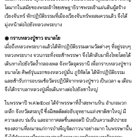
โตมากในสมัยของพระเจ้าไชยเชษฐาธิราชพระเจ้าแผ่นดินผู้สร้าง
เวียงจันทร์ พักปฏิบัติธรรมที่เมืองเวียงจันทร์พอสมควรแล้ว จึงได้
มุ่งหน้าต่อไปยังหลวงพระบาง
◉ กราบหลวงปู่ขาว อนาลโย
เมื่อถึงหลวงพระบางแล้วได้พักปฏิบัติธรรมตามวัดต่างๆ ที่อยู่รอบๆ
หลวงพระบาง จวนกระทั่งจะเข้าพรรษา จึงได้กลับมาฝั่งไทยโดยได้
เดินทางไปยังวัดถ้ำกลองเพล จังหวัดอุดรธานี เพื่อกราบหลวงปู่ขาว
อนาลโย ศิษย์รุ่นแรกของหลวงปู่มั่น ภูริทัตโต ได้พักปฏิบัติธรรม
และเข้ารับการอบรมข้อวัตรปฏิบัติจากหลวงปู่ขาว เป็นเวลา ๑ เดือน
จึงได้กราบลาหลวงปู่เพื่อเดินทางต่อไปยังเขาใหญ่
ในพรรษาปี พ.ศ.๒๕๐๗ ได้จำพรรษาที่ถ้ำสะพานหิน อำเภอมวก
เหล็ก จังหวัดสระบุรี ซึ่งมีเขตติดต่ออับอุทยานแห่งชาติเขาใหญ่ มี
ความสงบ ร่มรื่น และอากาศสดชื่นตลอดปี นับเป็นความสัปปายะ
ของสถานที่เหมาะแก่การบำเพ็ญจิตภาวนาอย่างมาก ในพรรษานั้น
จึงได้ทำความเพียรอบรมสมาธิภาวนาและพิจารณาหลักธรรม