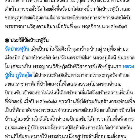
ดำเนินการขอตั้งวัด โดยตั้งชื่อวัดป่าไผ่แห่งนี้ว่า วัดป่าเวฬุวัน และ
ขออนุญาตเขตวิสุงคามสีมาตามระเบียบของทางราชการและได้รับ
พระราชทานวิสุงคามสีมา เมื่อวันที่ ๑๐ พฤศจิกายน พ.ศ.๒๕๑๕
◉ ประวัติวัดป่าเวฬุวัน
วัดป่าเวฬุวัน
เดิทเป็นป่าไผ่ริมฝั่งน้ำกุดกว้าง บ้านดู่ หมุ่ที่๖ ตำบล
เมืองปัก อำเภอปักธงชัย จังหวัดนครราชสีมา หลวงปู่สิงห์ ขนฺตยาค
โม (ต่อมาเป็น พระญาณวิศิษฏ์สมิทธิวีราจารย์) ศิษย์รุ่นแรก
หลวง
ปู่มั่น ภูริทตฺโต
ได้นำคณะศิษย์เดินทางมาจากเขาตะกรุดรัง ตำบล
สะแกราช มาพักที่ป่าไผ่แห่งนี้เพื่อแสดงธรรมโปรดชาวอำเภอ
ปักธงชัย เจ้าของป่าไผ่แห่งนี้เกิดศรัทธาเลื่มใสจึงสร้างถวายเพื่อเป็น
ที่พักสงฆ์ เมื่อปี พ.ศ.๒๔๗๘ ชาวบ้านจึงได้ร่วมกันสร้างกระท่อมเพื่อ
เป็นที่พักอาศัยของพระเณรจำนวนหลายสิบหลัง ตกเย็นชาวบ้านไผ่
บ้านดู่ และบ้านใกล้เคียงในอำเภอปักธงชัย ได้มารวมกันเพื่อฟังการ
อบรมและปฏิบัติธรรมครั้งหลวงปู่สิงห์ เดินทางกลับวัดป่าสาละวัน
ท่านก็ได้มอบหมายให้พระส่วนหนึ่งอยู่ประจำเพื่ออบรมสั่งสอน