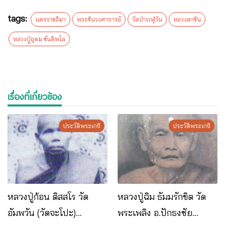
tags:
นครราชสีมา
พระชินวงศาจารย์
วัดป่าเวฬุวัน
หลวงตาชิน
หลวงปู่อุดม ขันติพโล
เรื่องที่เกี่ยวข้อง
ประวัติพระเกจิ
ประวัติพระเกจิ
หลวงปู่ก้อน ติสสโร วัด
หลวงปู่ฉิม ธัมมรักขิต วัด
อัมพวัน (วัดจะโปะ)
พระเพลิง อ.ปักธงชัย