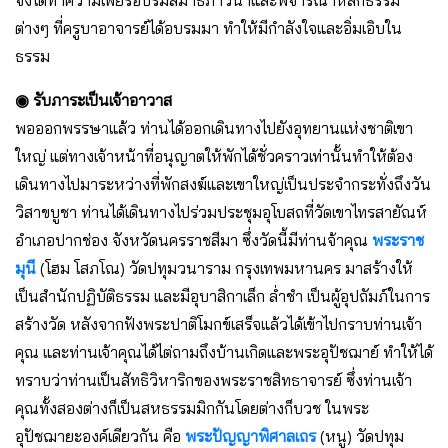
ต่างๆ ที่ครูบาอาจารย์ได้อบรมมา ทำให้มีกำลังใจและอิ่มเอิบใน
ธรรม
◉ รับภาระเป็นเจ้าอาวาส
พอออกพรรษาแล้ว ท่านได้ออกเดินทางไปยังอุทยานแห่งชาติเขา
ใหญ่ แต่ทางเจ้าหน้าที่อนุญาตให้พักได้ชั่วคราวเท่านั้นทำให้ต้อง
เดินทางไปมาระหว่างที่พักสงฆ์และเขาใหญ่เป็นประจำกระทั่งถึงวัน
วิสาขบูชา ท่านได้เดินทางไปร่วมประชุมอุโบสถที่วัดเขาไทรสายัณห์
อำเภอปากช่อง จังหวัดนครราชสีมา ซึ่งวัดนี้มีท่านจ้าคุณ
พระราช
มุนี
(โฮม โสภโณ) วัดปทุมวนาราม กรุงเทพมหานคร มาสร้างให้
เป็นสำนักปฏิบัติธรรม และมีอุบาสิกาเล็ก ล่ำชำ เป็นผู้อุปถัมภ์ในการ
สร้างวัด หลังจากฟังพระปาติโมกข์เสร็จแล้วได้เข้าไปกราบท่านเจ้า
คุณ และท่านเจ้าคุณได้ไต่ถามถึงบ้านเกิดและพระอุปัชฌาย์ ทำให้ได้
ทราบว่าท่านเป็นสัทธิวิหาริกของพระราชสิทธาจารย์ ซึ่งท่านเจ้า
คุณทั้งสองต่างก็เป็นสหธรรมมิกกันโดยต่างก็บวช ในพระ
อุปัชฌายะองค์เดียวกัน คือ
พระปัญญาพิศาลเถร
(หนู) วัดปทุม