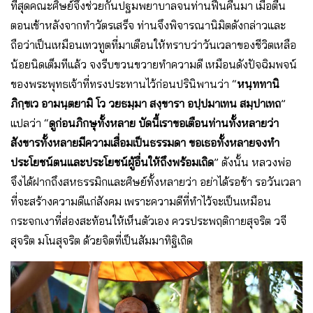
ที่สุดคณะศิษย์จึงช่วยกันปฐมพยาบาลจนท่านฟื้นคืนมา เมื่อตื่น
ตอนเช้าหลังจากทำวัตรเสร็จ ท่านจึงพิจารณานิมิตดังกล่าวและ
ถือว่าเป็นเหมือนเทวทูตที่มาเตือนให้ทราบว่าวันเวลาของชีวิตเหลือ
น้อยนิดเต็มทีแล้ว จงรีบขวนขวายทำความดี เหมือนดังปัจฉิมพจน์
ของพระพุทธเจ้าที่ทรงประทานไว้ก่อนปรินิพานว่า “
หนฺททานิ
ภิกฺขเว อามนฺตยามิ โว วยธมฺมา สงฺขารา อปฺปมาเทน สมฺปาเทถ
”
แปลว่า “
ดูก่อนภิกษุทั้งหลาย บัดนี้เราขอเตือนท่านทั้งหลายว่า
สังขารทั้งหลายมีความเสื่อมเป็นธรรมดา ขอเธอทั้งหลายจงทำ
ประโยชน์ตนและประโยชน์ผู้อื่นให้ถึงพร้อมเถิด
” ดังนั้น หลวงพ่อ
จึงได้ฝากถึงสหธรรมิกและศิษย์ทั้งหลายว่า อย่าได้รอช้า รอวันเวลา
ที่จะสร้างความดีแก่สังคม เพราะความดีที่ทำไว้จะเป็นเหมือน
กระจกเงาที่ส่องสะท้อนให้เห็นตัวเอง ควรประพฤติกายสุจริต วจี
สุจริต มโนสุจริต ด้วยจิตที่เป็นสัมมาทิฐิเถิด