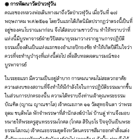
◉ การพัฒนาวัดป่าเวฬุวัน
คณะของหลวงพ่อเดินทางมาถึงวัดป่าเวฬุวัน เมื่อวันที่ ๑๗
พฤษภาคม พ.ศ.๒๕๑๑ โดยวันแรกได้เกิดนิมิตปรากฏว่าตรงนี้เป็นที่
อยู่ของคนโบราณมาก่อน จึงได้สอบถามชาวบ้าน ทำให้ทราบว่าที่
แห่งนี้มีบูรพาจารย์ฝ่ายวิปัสสนาธุระมาวางรากฐานการปฏิบัติ
ธรรมเบื้องต้นเป็นแห่งแรกของอำเภอปักธงชัย ทำให้เกิดปีติในใจว่า
ควรที่จะทำนุบำรุงที่แห่งนี้ต่อไป เพื่อสืบทอดเจตนารมณ์ของ
บูรพาจารย์
ในระยะแรก มีความเป็นอยู่ลำบาก การคมนาคมไม่สะดวกอาศัย
ความสงบของสถานที่จึงทำให้มีกำลังใจในการปฏิบัติธรรมมากขึ้น
ในส่วนการปกครองนั้น ความได้ทราบถึงท่านเจ้าคุณพระธรรม
บัณฑิต (ญาณ ญาณชาโล) เจ้าคณะภาค ๑๑ วัดสุทธจินดา ว่าพระ
อุดม ขนฺติพโล พักจำพรรษาที่สำนักสงฆ์ป่าไผ่ บ้านดู่ ท่านจึงมอบ
หมายให้พระครูสุนทรธรรมโกศล (โกศล สิรินฺธโร ปัจจุบันเป็นพระ
ธรรมโสภณ) เจ้าคณะธรรมยุตจังหวัดนครราชสีมาออกคำสั่งแต่ง
ตั้งรักษาการหัวหน้าสำนักสงฆ์ป่าไผ่ (กุดกว้าง) ดังนั้น ท่านจึงได้