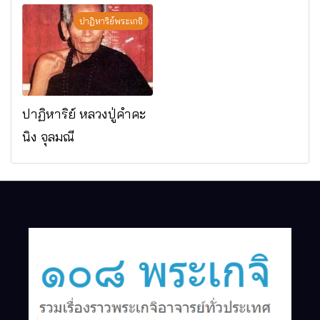
มรณภาพแล้ว วัดป่า
ดาราภิรมย์ อ.แม่ริม
ปาฏิหาริย์พระเกจิ
จ.เชียงใหม่
ปาฏิหาริย์ หลวงปู่คำคะ
นิง จุลมณี