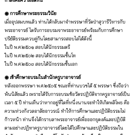
◉ การศึกษาพระธรรมวินัย
เมื่ออุปสมบทแล้ว ท่านได้กลับมาจำพรรษาที่วัดป่าสุวารีวิหารกับ
พระอาจารย์ ไดรับการอบรมจาพระอาจารย์พร้อมกับการศึกษา
ปริยัติธรรมควบคู่กันโดยสามารถสอบไล่ได้ดังนี้
ในปี พ.ศ.๒๕๐๑ สอบได้นักธรรมตรี
ในปี พ.ศ.๒๕๐๒ สอบได้นักธรรมชั้นโท
ในปี พ.ศ.๒๕๐๓ สอบได้นักธรรมชั้นเอก
◉ เข้าศึกษาอบรมในสำนักครูบาอาจารย์
หลังออกพรรษา พ.ศ.๒๕๐๕ ขณะที่ท่านบวชได้ ๕ พรรษา ซึ่งถือว่า
พ้นนิสัยแล้ว เพราะได้รับการอบรมข้อวัตรปฏิบัติจากครูอาจารย์เป็น
เวลา ๕ ปี ท่านเห็นว่าหากอยู่ที่ใดที่หนึ่งนานจะทำให้เกิดพลิโพธ คือ
ความห่วงกังวลอาลัยอาวรณ์ ทำให้การศึกษาและปฏิบัติธรรมไม่
ก้าวหน้า ท่านจึงได้กราบลาพระอาจารย์เพื่อออกธุดงค์และปฏิบัติ
ตามอย่างปฏิทาครูบาอาจารย์โดยได้ไปศึกษาและปฏิบัติธรรมใน