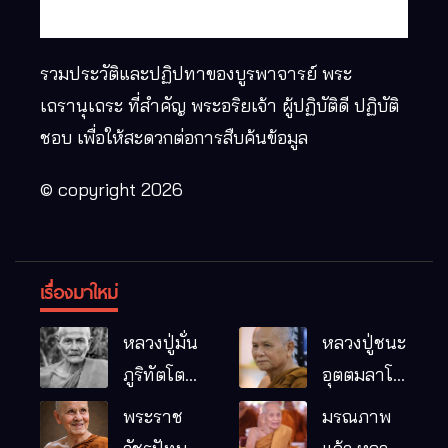
รวมประวัติและปฏิปทาของบูรพาจารย์ พระ
เถรานุเถระ ที่สำคัญ พระอริยเจ้า ผู้ปฏิบัติดี ปฏิบัติ
ชอบ เพื่อให้สะดวกต่อการสืบค้นข้อมูล
© copyright 2026
เรื่องมาใหม่
หลวงปู่มั่น
หลวงปู่ชนะ
ภูริทัตโต
อุตตมลาโภ
พระอริยเจ้า
วัดป่าโนน
พระราช
มรณภาพ
ผู้เป็นบิดา
หมากอื๋อ