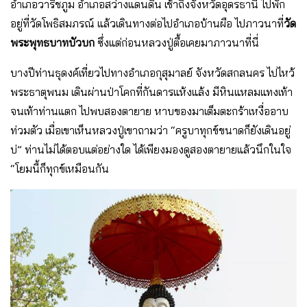
อำเภอวาริชภูม อำเภอสว่างแดนดิน เช้าถึงจังหวัดอุดรธานี ไปพัก
อยู่ที่วัดโพธิสมภรณ์ แล้วเดินทางต่อไปอำเภอบ้านผือ ไปภาวนาที่
วัด
พระพุทธบาทบัวบก
ซึ่งแต่ก่อนหลวงปู่ตื้อเคยมาภาวนาที่นี่
บางปีท่านธุดงค์เที่ยวไปทางอำเภอกุสุมาลย์ จังหวัดสกลนคร ไปไหว้
พระธาตุพนม เดินผ่านป่าโคกที่กันดารแห้งแล้ง มีหินแหลมแทงเท้า
จนเท้าท่านแตก ไปพบสองตายาย หาบของมาเต็มตะกร้าเหงื่ออาบ
ท่วมตัว เมื่อเขาเห็นหลวงปู่เขาถามว่า “ครูบาทุกข์ขนาดก็ยังเดินอยู่
บ่” ท่านไม่ได้ตอบแต่อย่างใด ได้เพียงมองดูสองตายายแล้วนึกในใจ
“โยมนี้ก็ทุกข์เหมือนกัน