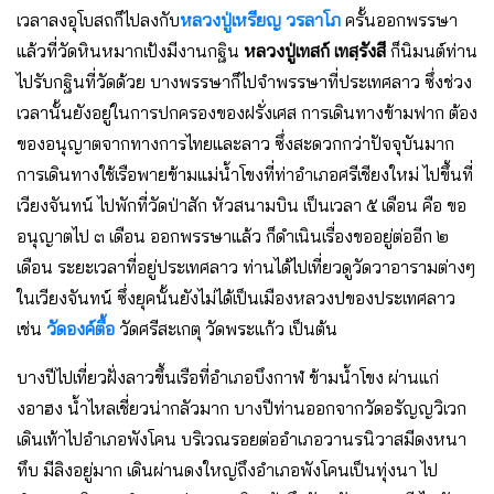
เวลาลงอุโบสถก็ไปลงกับ
หลวงปู่เหรียญ วรลาโภ
ครั้นออกพรรษา
แล้วที่วัดหินหมากเป้งมีงานกฐิน
หลวงปู่เทสก์ เทสฺรังสี
ก็นิมนต์ท่าน
ไปรับกฐินที่วัดด้วย บางพรรษาก็ไปจำพรรษาที่ประเทศลาว ซึ่งช่วง
เวลานั้นยังอยู่ในการปกครองของฝรั่งเศส การเดินทางข้ามฟาก ต้อง
ของอนุญาตจากทางการไทยและลาว ซึ่งสะดวกกว่าปัจจุบันมาก
การเดินทางใช้เรือพายข้ามแม่น้ำโขงที่ท่าอำเภอศรีเชียงใหม่ ไปขึ้นที่
เวียงจันทน์ ไปพักที่วัดป่าสัก หัวสนามบิน เป็นเวลา ๕ เดือน คือ ขอ
อนุญาตไป ๓ เดือน ออกพรรษาแล้ว ก็ดำเนินเรื่องขออยู่ต่ออีก ๒
เดือน ระยะเวลาที่อยู่ประเทศลาว ท่านได้ไปเที่ยวดูวัดวาอารามต่างๆ
ในเวียงจันทน์ ซึ่งยุคนั้นยังไม่ได้เป็นเมืองหลวงปของประเทศลาว
เช่น
วัดองค์ตื้อ
วัดศรีสะเกตุ วัดพระแก้ว เป็นต้น
บางปีไปเที่ยวฝั่งลาวขึ้นเรือที่อำเภอบึงกาฬ ข้ามน้ำโขง ผ่านแก่
งอาฮง น้ำไหลเชี่ยวน่ากลัวมาก บางปีท่านออกจากวัดอรัญญวิเวก
เดินเท้าไปอำเภอพังโคน บริเวณรอยต่ออำเภอวานรนิวาสมีดงหนา
ทึบ มีลิงอยู่มาก เดินผ่านดงใหญ่ถึงอำเภอพังโคนเป็นทุ่งนา ไป