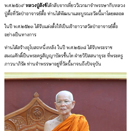
พ.ศ.๒๕๐๙
หลวงปู่สังข์
ได้กลับจากเที่ยววิเวกมาจำพรรษากับหลวง
ปู่ตื้อที่วัดป่าอาจารย์ตื้อ ท่านได้พัฒนาและบูรณะวัดนี้มาโดยตลอด
ในปี พ.ศ.๒๕๒๓ ได้รับแต่งตั้งให้เป็นเจ้าอาวาสวัดป่าอาจารย์ตื้อ
อย่างเป็นทางการ
ท่านได้สร้างอุโบสถหนึ่งหลัง ในปี พ.ศ.๒๕๓๘ ได้รับพระราช
สมณศักดิ์เป็นพระครูสัญญาบัตรชั้นโท ฝ่ายวิปัสสนาธุระ ที่พระครู
ภาวนาภิรัต ท่านจำพรรษาอยู่ที่วัดนี้มาจนถึงปัจจุบัน