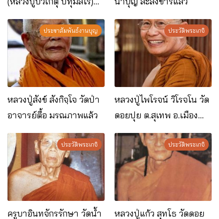
(หลวงปู่บัวเกตุ ปทุมสิโร)
นาบุญ ละสังขารแล้ว
มรณภาพแล้ว วัดป่าดารา
ภิรมย์ อ.แม่ริม จ.เชียงใหม่
ประชาสัมพันธ์งานบุญ
ประวัติพระเกจิ
หลวงปู่สังข์ สังกิจฺโจ วัดป่า
หลวงปู่ไพโรจน์ วิโรจโน วัด
อาจารย์ตื้อ มรณภาพแล้ว
ดอยปุย ต.สุเทพ อ.เมือง
จ.เชียงใหม่
ประวัติพระเกจิ
ประวัติพระเกจิ
ครูบาอินทจักรรักษา วัดน้ำ
หลวงปู่แก้ว สุทโธ วัดดอย