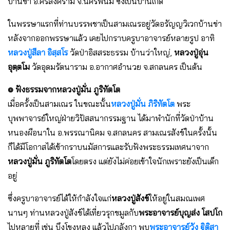
บ้านข่า อ.ศรีสงคราม จ.นครพนม ซื่งเป็นบ้านเกิด
ในพรรษาแรกที่ท่านบรรพชาเป็นสามเณรอยู่วัดอรัญญวิเวกบ้านข่า
หลังจากออกพรรษาแล้ว เคยไปกราบครูบาอาจารย์หลายรูป อาทิ
หลวงปู่สีลา อิสฺสโร
วัดป่าอิสสระธรรม บ้านว่าใหญ่,
หลวงปู่อุ่น
อุตฺตโม
วัดอุดมรัตนาราม อ.อากาศอำนวย จ.สกลนคร เป็นต้น
๏ ฟังธรรมจากหลวงปู่มั่น ภูริทัตโต
เมื่อครั้งเป็นสามเณร ในขณะนั้น
หลวงปู่มั่น ภิริทัตโต
พระ
บุพพาจารย์ใหญ่ฝ่ายวิปัสสนากรรมฐาน ได้มาพำนักที่วัดป่าบ้าน
หนองผือนาใน อ.พรรณานิคม จ.สกลนคร สามเณรสังข์ในครั้งนั้น
ก็ได้มีโอกาสได้เข้ากราบนมัสการและรับฟังพระธรรมเทศนาจาก
หลวงปู่มั่น ภูริทัตโต
โดยตรง แต่ยังไม่ค่อยเข้าใจนักเพราะยังเป็นเด็ก
อยู่
ซึ่งครูบาอาจารย์ได้ให้กำลังใจแก่
หลวงปู่สังข์
ให้อยู่ในสมณเพศ
นานๆ ท่านหลวงปู่สังข์ได้เที่ยวรุกขมูลกับ
พระอาจารย์บุญส่ง โสปโก
ไปหลายที่ เช่น บึงโขงหลง แล้วไปภูลังกา พบ
พระอาจารย์วัง ฐิติสา