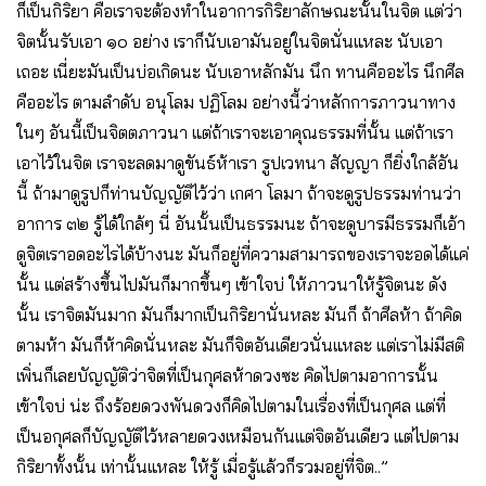
ก็เป็นกิริยา คือเราจะต้องทำในอาการกิริยาลักษณะนั้นในจิต แต่ว่า
จิตนั้นรับเอา ๑๐ อย่าง เราก็นับเอามันอยู่ในจิตนั่นแหละ นับเอา
เถอะ เนี่ยะมันเป็นบ่อเกิดนะ นับเอาหลักมัน นึก ทานคืออะไร นึกศีล
คืออะไร ตามลำดับ อนุโลม ปฏิโลม อย่างนี้ว่าหลักการภาวนาทาง
ในๆ อันนี้เป็นจิตตภาวนา แต่ถ้าเราจะเอาคุณธรรมที่นั้น แต่ถ้าเรา
เอาไว้ในจิต เราจะลดมาดูขันธ์ห้าเรา รูปเวทนา สัญญา ก็ยิ่งใกล้อัน
นี้ ถ้ามาดูรูปก็ท่านบัญญัติไว้ว่า เกศา โลมา ถ้าจะดูรูปธรรมท่านว่า
อาการ ๓๒ รู้ได้ใกล้ๆ นี่ อันนั้นเป็นธรรมนะ ถ้าจะดูบารมีธรรมก็เอ้า
ดูจิตเราอดอะไรได้บ้างนะ มันก็อยู่ที่ความสามารถของเราจะอดได้แค่
นั้น แต่สร้างขึ้นไปมันก็มากขึ้นๆ เข้าใจบ่ ให้ภาวนาให้รู้จิตนะ ดัง
นั้น เราจิตมันมาก มันก็มากเป็นกิริยานั่นหละ มันก็ ถ้าศีลห้า ถ้าคิด
ตามห้า มันก็ห้าคิดนั่นหละ มันก็จิตอันเดียวนั่นแหละ แต่เราไม่มีสติ
เพิ่นก็เลยบัญญัติว่าจิตที่เป็นกุศลห้าดวงซะ คิดไปตามอาการนั้น
เข้าใจบ่ น่ะ ถึงร้อยดวงพันดวงก็คิดไปตามในเรื่องที่เป็นกุศล แต่ที่
เป็นอกุศลก็บัญญัติไว้หลายดวงเหมือนกันแต่จิตอันเดียว แต่ไปตาม
กิริยาทั้งนั้น เท่านั้นแหละ ให้รู้ เมื่อรู้แล้วก็รวมอยู่ที่จิต..”