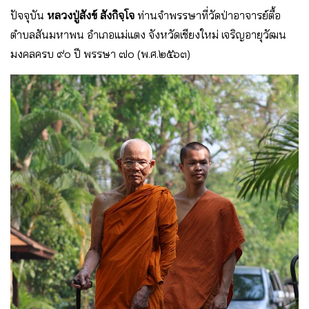
ปัจจุบัน
หลวงปู่สังข์ สังกิจฺโจ
ท่านจำพรรษาที่วัดป่าอาจารย์ตื้อ
ตำบลสันมหาพน อำเภอแม่แตง จังหวัดเชียงใหม่ เจริญอายุวัฒน
มงคลครบ ๙๐ ปี พรรษา ๗๐ (พ.ศ.๒๕๖๓)