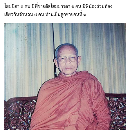
โยมบิดา ๑ คน มีพี่ชายติดโยมมารดา ๑ คน มีพี่น้องร่วมท้อง
เดียวกันจำนวน ๔ คน ท่านเป็นลูกชายคนที่ ๑