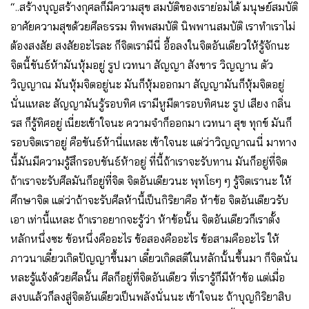
“..สร้างบุญสร้างกุศลก็มีความสุข สมบัติของเราย่อมได้ มนุษย์สมบัติ
อาศัยความสุขด้วยศีลธรรม ทิพพสมบัติ นิพพานสมบัติ เราทำเราไม่
ต้องสงสัย สงสัยอะไรละ ก็จิตเรามีนี่ อื้อลงในจิตอันเดียวให้รู้จักนะ
จิตนี้ขันธ์ห้ามันหุ้มอยู่ รูป เวทนา สัญญา สังขาร วิญญาน ตัว
วิญญาณ มันหุ้มจิตอยู่นะ มันก็หุ้มออกมา สัญญามันก็หุ้มจิตอยู่
นั่นแหละ สัญญามันรู้รอบทิศ เรามีหูมีตารอบทิศนะ รูป เสียง กลิ่น
รส ก็รู้ทิศอยู่ เนี่ยะเข้าใจนะ ความจำก็ออกมา เวทนา สุข ทุกข์ มันก็
รอบจิตเราอยู่ คือขันธ์ห้านี่แหละ เข้าใจนะ แต่ว่าวิญญาณนี่ มาทาง
นี้มันมีความรู้สึกรอบขันธ์ห้าอยู่ ที่นี้ถ้าเราจะรับทาน มันก็อยู่ที่จิต
ถ้าเราจะรับศีลมันก็อยู่ที่จิต จิตอันเดียวนะ พุทโธๆ ๆ รู้จิตเรานะ ให้
ศึกษาจิต แต่ว่าถ้าจะรับศีลห้านี้เป็นกิริยาคือ ห้าข้อ จิตอันเดียวรับ
เอา เท่านี้แหละ ถ้าเราอยากจะรู้ว่า ห้าข้อนั้น จิตอันเดียวก็เราตั้ง
หลักหนึ่งซะ ข้อหนึ่งคืออะไร ข้อสองคืออะไร ข้อสามคืออะไร ให้
ภาวนาเดี๋ยวเกิดปัญญาขึ้นมา เดี๋ยวเกิดสติในหลักนั้นขึ้นมา ก็จิตนั่น
หละรู้แจ้งด้วยศีลนั้น ศีลก็อยู่ที่จิตอันเดียว ที่เรารู้ก็มีห้าข้อ แต่เมื่อ
สงบแล้วก็ลงสู่จิตอันเดียวเป็นพลังนั่นนะ เข้าใจนะ ถ้าบุญกิริยาสิบ