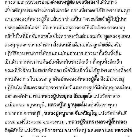
ทางสายธารธรรมขององค์
หลวงปู่ตื้อ อจลธัมโม
ที่ได้รับการ
เคี่ยวเข็ญอบรมอย่างเอาจริงเอาจัง อย่างที่เราเคยได้รับทราบสมญา
นามขององค์หลวงปู่ตื้อ แล้วว่า ท่านเป็น “พระอริยเจ้าผู้มีปฏิปทา
ประดุจดังเสือโคร่ง” คือ ท่านเป็นครูอาจารย์ที่เด็ดเดี่ยว อาจหาญ
กล้าไปในที่มีภยันตรายโดยไม่หวาดหวั่นต่อมรณภัย พูดตรงๆ สอน
ตรงๆ พูดจาขวานผ่าซาก สั่งสอนตักเตือนอะไร ลูกศิษย์ต้องรีบ
ปฏิบัติตาม เช่นการให้อดนอนผ่อนอาหาร ภาวนาทั้งวันทั้งคืน
เป็นต้น ท่านทรมานศิษย์เหมือนกับช่างตีเหล็ก ทั้งทุบทั้งตีเหล็ก
ขณะที่ยังร้อน ไม่ระย่อท้อถอย เพื่อให้เหล็กนั้นได้รูปทรงอย่างที่องค์
ท่านต้องการ ในบรรดาลูกศิษย์ขององค์
หลวงปู่ตื้อ
จึงเป็นพระสุ
ปฏิปันโน ที่สมควรแก่การกราบไหว้ และบางรูปก็มีอภิญญาเหมือน
อย่างองค์ท่าน เช่น
หลวงปู่ประยุทธ ธัมมยุตโต
แห่งวัดผาลาด
อ.เมือง จ.กาญจนบุรี ,
หลวงปู่ไท ฐานุตฺตโม
แห่งวัดเขาพุนก
อ.ปากท่อ จ.ราชบุรี ,
หลวงปู่หนูบาล จันทปัญโญ
แห่งวัดป่าสันติ
ธรรม อ.ศรีสงคราม จ.นครพนม ,
หลวงปู่รินทร
(
หลวงปู่ลิ้นทอง
)
กิตฺติสัทโท แห่งวัดพุทธิการราม อ.หาดใหญ่ จ.สงขลา และ
หลวงพ่อ