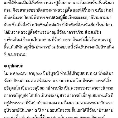
เคยได้ยินแต่กิตติศัพท์ของหลวงปู่ตื้อมานาน แต่ไม่เคยเห็นตัวจริงมา
ก่อน จึงอยากจะออกติดตามหาหลวงปู่ตื้อ และได้ขึ้นมา จ.เชียงใหม่
เป็นครั้งแรก โดยมีพี่ชายของ
หลวงปู่ตื้อ
มีพระและญาติโยมตามมา
ด้วย ซึ่งเมื่อถึงจังหวัดเชียงใหม่แล้ว ก็เข้าพักที่จังหวัดเชียงใหม่ก่อน
ได้ยินว่าหลวงปู่ตื้อจำพรรษาอยู่ที่วัดป่าดาราภิรมย์ อ.แม่ริม
จ.เชียงใหม่ จึงตามไปพบท่านที่วัดป่าดาราภิรมย์ เมื่อได้พบหลวงปู่
ตื้อแล้วก็พักอยู่ที่วัดป่าดาราภิรมย์ระยะหนึ่งจึงเดินทางกลับบ้านเกิด
ที่ จ.นครพนม
๏ อุปสมบท
ใน พ.ศ.๒๔๙๓ อายุ ๒๐ ปีบริบูรณ์ ท่านได้เข้าอุปสมบท ณ พัทธสีมา
วัดป่าบ้านสามผง อ.ศรีสงคราม จ.นครพนม โดยมีพระอาจารย์เกิ่ง
อธิมุตตโก เป็นพระอุปัชฌาย์ พระทัด เป็นพระกรรมวาจาจารย์ พระ
อาจารย์บุญส่ง โสปโก เป็นพระอนุสาวนาจารย์ เมื่ออุปสมบทแล้ว ก็
อยู่จำพรรษาที่วัดป่าบ้านสามผง อ.ศรีสงคราม จ.นครพนม กับพระ
อุปัชฌาย์เป็นเวลา ๕ ปี ท่านสอบนักธรรมชั้นเอกได้ที่วัดป่าบ้านสาม
ผงแห่งนี้ แล้วทำหน้าที่เป็นครูสอนนักธรรมช่วยพระอุปัชฌาย์