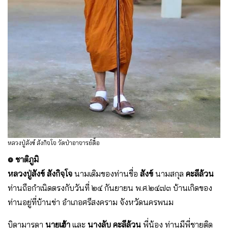
หลวงปู่สังข์ สังกิจโจ วัดป่าอาจารย์ตื้อ
๏ ชาติภูมิ
หลวงปู่สังข์ สังกิจฺโจ
นามเดิมของท่านชื่อ
สังข์
นามสกุล
คะลีล้วน
ท่านถือกำเนิดตรงกับวันที่ ๒๔ กันยายน พ.ศ.๒๔๗๓ บ้านเกิดของ
ท่านอยู่ที่บ้านข่า อำเภอศรีสงคราม จังหวัดนครพนม
บิดามารดา
นายเฮ้า
และ
นางลับ คะลีล้วน
พี่น้อง ท่านมีพี่ชายติด