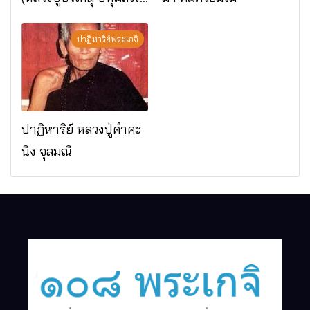
มรณภาพแล้ว วัดป่า
ดาราภิรมย์ อ.แม่ริม
ปาฏิหาริย์พระเกจิ
จ.เชียงใหม่
ปาฏิหาริย์ หลวงปู่คำคะ
นิง จุลมณี