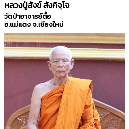
หลวงปู่สังข์ สังกิจฺโจ
วัดป่าอาจารย์ตื้อ
อ.แม่แตง จ.เชียงใหม่