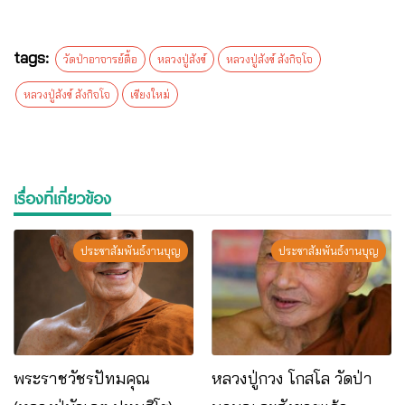
tags:
วัดป่าอาจารย์ตื้อ
หลวงปู่สังข์
หลวงปู่สังข์ สังกิจฺโจ
หลวงปู่สังข์ สังกิจโจ
เชียงใหม่
เรื่องที่เกี่ยวข้อง
ประชาสัมพันธ์งานบุญ
ประชาสัมพันธ์งานบุญ
พระราชวัชรปัทมคุณ
หลวง​ปู่​กวง โกสโล วัดป่า