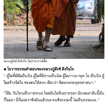
หลวงปู่สังข์ สังกิจโจ วัดป่าอาจารย์ตื้อ
๏ โอวาทธรรมคำสอนของหลวงปู่สังข์ สังกิจฺโจ
“..ผู้ใดที่มีศีลเป็นนิจ ผู้ใดที่มีทานเป็นนิต ผู้ใดภาวนาพุท-โธ เป็นนิจ ผู้
ใดสร้างจิตใจ ของตนให้สงบ เรียกว่า จิตพบพระพุทธศาสนา..”
“โอ้ย..วันไหนเจ็บกายหนอ โอยมันไม่ฟังเราหรอก มันจะเอาอันนี้มัน
ก็ไม่เอา นี่ก็แปลว่าซังมันแล้วนะ คนซังธรรมนี้ ไม่เห็นธรรมนะ..”