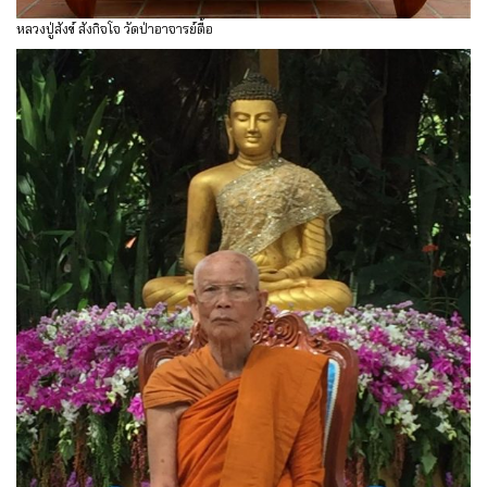
หลวงปู่สังข์ สังกิจโจ วัดป่าอาจารย์ตื้อ