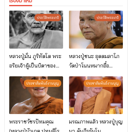
เรื่องมาใหม่
ประวัติพระเกจิ
ประวัติพระเกจิ
หลวงปู่มั่น ภูริทัตโต พระ
หลวงปู่ชนะ อุตตมลาโภ
อริยเจ้าผู้เป็นบิดาของ
วัดป่าโนนหมากอื๋อ
พระกรรมฐาน
อ.เมือง จ.มหาสารคาม
ประชาสัมพันธ์งานบุญ
ประชาสัมพันธ์งานบุญ
พระราชวัชรปัทมคุณ
มรณภาพแล้ว หลวงปู่บุญ
(หลวงปู่บัวเกตุ ปทุมสิโร)
มา คัมภีรธัมโม