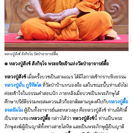
หลวงปู่สังข์ สังกิจโจ วัดป่าอาจารย์ตื้อ
๏ หลวงปู่สังข์ สังกิจฺโจ พระอริยเจ้าแห่งวัดป่าอาจารย์ตื้อ
หลวงปู่สังข์
เมื่อครั้งบวชเป็นสามเณร ได้มีโอกาสเข้ากราบฟังธรรม
หลวงปู่มั่น ภูริทัตโต
ที่วัดป่าบ้านหนองผือ แต่ในขณะนั้นท่านยังไม่
ค่อยเข้าใจในธรรมคำสอนนัก ภายหลังเมื่อบวชเป็นพระภิกษุได้
ศึกษาปริยัติธรรมพอสมควรแล้วก็ออกติดตามธุดงค์ไปกับ
หลวงปู่ตื้อ
อจลธัมโม
ผู้เป็นทั้งอาจารย์และหลวงลุง คือหลวงปู่สังข์ ท่านมีศักดิ์
เป็นหลานของ
หลวงปู่ตื้อ
กล่าวได้ว่า
หลวงปู่สังข์
นี้ ท่านเป็นพระ
ภิกษุสงฆ์ผู้เป็นญาติทั้งทางสายโลหิต และเป็นพระภิกษุผู้เป็นญาติ