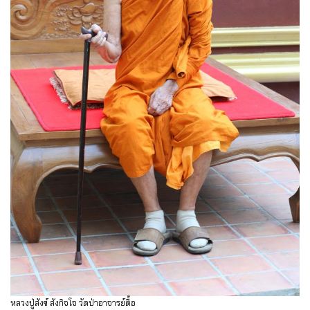
หลวงปู่สังข์ สังกิจโจ วัดป่าอาจารย์ตื้อ