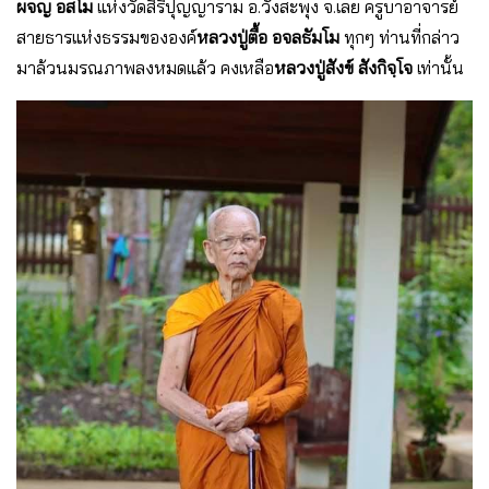
ผจญ อสโม
แห่งวัดสิริปุญญาราม อ.วังสะพุง จ.เลย ครูบาอาจารย์
สายธารแห่งธรรมขององค์
หลวงปู่ตื้อ อจลธัมโม
ทุกๆ ท่านที่กล่าว
มาล้วนมรณภาพลงหมดแล้ว คงเหลือ
หลวงปู่สังข์ สังกิจฺโจ
เท่านั้น