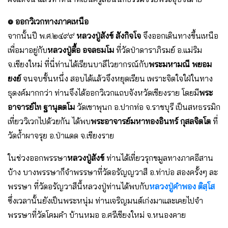
๏ ออกวิเวกทางภาคเหนือ
จากนั้นปี พ.ศ.๒๔๙๙
หลวงปู่สังข์ สังกิจโจ
จึงออกเดินทางขึ้นเหนือ
เพื่อมาอยู่กับ
หลวงปู่ตื้อ อจลธมโม
ที่วัดป่าดาราภิรมย์ อ.แม่ริม
จ.เชียงใหม่ ที่นี่ท่านได้เรียนบาลีไวยากรณ์กับ
พระมหามณี พยอม
ยงย์
จนจบชั้นหนึ่ง สอบได้แล้วจึงหยุดเรียน เพราะจิตใจใฝ่ในทาง
ธุดงค์มากกว่า ท่านจึงได้ออกวิเวกแถบจังหวัดเชียงราย โดยมี
พระ
อาจารย์ไท ฐานุตตโม
วัดเขาพุนก อ.ปากท่อ จ.ราชบุรี เป็นสหธรรมิก
เที่ยววิเวกไปด้วยกัน ได้พบ
พระอาจารย์มหาทองอินทร์ กุสลจิตโต
ที่
วัดถ้ำผาจรุย อ.ป่าแดด จ.เชียงราย
ในช่วงออกพรรษา
หลวงปู่สังข์
ท่านได้เที่ยวรุกขมูลทางภาคอีสาน
บ้าง บางพรรษาก็จำพรรษาที่วัดอรัญญวาสี อ.ท่าบ่อ สองครั้งๆ ละ
พรรษา ที่วัดอรัญวาสีนี้หลวงปู่ท่านได้พบกับ
หลวงปู่คำพอง ติสฺโส
ซึ่งเวลานั้นยังเป็นพระหนุ่ม ท่านเจริญมนต์เก่งมาและเคยไปจำ
พรรษาที่วัดโคมคำ บ้านหมอ อ.ศรีเชียงใหม่ จ.หนองคาย