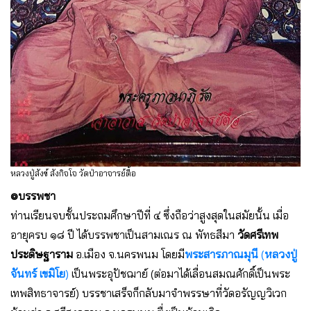
หลวงปู่สังข์ สังกิจโจ วัดป่าอาจารย์ตื้อ
๏บรรพชา
ท่านเรียนจบชั้นประถมศึกษาปีที่ ๔ ซึ่งถือว่าสูงสุดในสมัยนั้น เมื่อ
อายุครบ ๑๘ ปี ได้บรรพชาเป็นสามเณร ณ พัทธสีมา
วัดศรีเทพ
ประดิษฐาราม
อ.เมือง จ.นครพนม โดยมี
พระสารภาณมุนี
(
หลวงปู่
จันทร์ เขมิโย
)
เป็นพระอุปัชฌาย์ (ต่อมาได้เลื่อนสมณศักดิ์เป็นพระ
เทพสิทธาจารย์) บรรชาเสร็จก็กลับมาจำพรรษาที่วัดอรัญญวิเวก