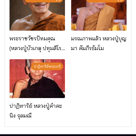
พระราชวัชรปัทมคุณ
มรณภาพแล้ว หลวงปู่บุญ
(หลวงปู่บัวเกตุ ปทุมสิโร)
มา คัมภีรธัมโม
มรณภาพแล้ว วัดป่า
ดาราภิรมย์ อ.แม่ริม
ปาฏิหาริย์พระเกจิ
จ.เชียงใหม่
ปาฏิหาริย์ หลวงปู่คำคะ
นิง จุลมณี