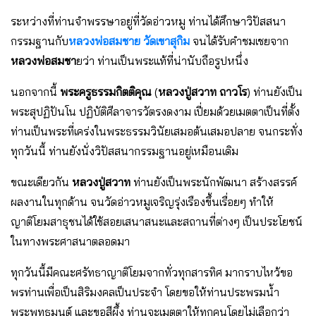
ระหว่างที่ท่านจำพรรษาอยู่ที่วัดอ่าวหมู ท่านได้ศึกษาวิปัสสนา
กรรมฐานกับ
หลวงพ่อสมชาย วัดเขาสุกิม
จนได้รับคำชมเชยจาก
หลวงพ่อสมชา
ยว่า ท่านเป็นพระแท้ที่น่านับถือรูปหนึ่ง
นอกจากนี้
พระครูธรรมกิตติคุณ
(
หลวงปู่สวาท ถาวโร
) ท่านยังเป็น
พระสุปฏิปันโน ปฏิบัติศีลาจารวัตรงดงาม เปี่ยมด้วยเมตตาเป็นที่ตั้ง
ท่านเป็นพระที่เคร่งในพระธรรมวินัยเสมอต้นเสมอปลาย จนกระทั่ง
ทุกวันนี้ ท่านยังนั่งวิปัสสนากรรมฐานอยู่เหมือนเดิม
ขณะเดียวกัน
หลวงปู่สวาท
ท่านยังเป็นพระนักพัฒนา สร้างสรรค์
ผลงานในทุกด้าน จนวัดอ่าวหมูเจริญรุ่งเรืองขึ้นเรื่อยๆ ทำให้
ญาติโยมสาธุชนได้ใช้สอยเสนาสนะและสถานที่ต่างๆ เป็นประโยชน์
ในทางพระศาสนาตลอดมา
ทุกวันนี้มีคณะศรัทธาญาติโยมจากทั่วทุกสารทิศ มากราบไหว้ขอ
พรท่านเพื่อเป็นสิริมงคลเป็นประจำ โดยขอให้ท่านประพรมน้ำ
พระพุทธมนต์ และขอสีผึ้ง ท่านจะเมตตาให้ทุกคนโดยไม่เลือกว่า