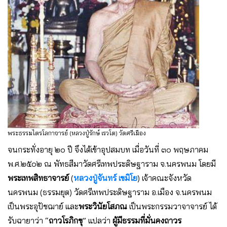
พระธรรมไตรโลกาจารย์ (หลวงปู่รักษ์ เรวโต) วัดศรีเมือง
จนกระทั่งอายุ ๒๐ ปี จึงได้เข้าอุปสมบท เมื่อวันที่ ๓๐ พฤษภาคม
พ.ศ.๒๕๐๒ ณ พัทธสีมาวัดศรีเทพประดิษฐาราม จ.นครพนม โดยมี
พระเทพสิทธาจารย์
(
หลวงปู่จันทร์ เขมิโย
) เจ้าคณะจังหวัด
นครพนม (ธรรมยุต) วัดศรีเทพประดิษฐาราม อ.เมือง จ.นครพนม
เป็นพระอุปัชฌาย์ และ
พระวินัยโสภณ
เป็นพระกรรมวาจาจารย์ ได้
รับฉายาว่า “
ถาวโรภิกขุ
” แปลว่า
ผู้มีธรรมที่มั่นคงถาวร