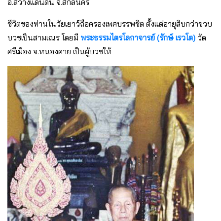
อ.สว่างแดนดิน จ.สกลนคร
ชีวิตของท่านในวัยเยาว์ถือครองเพศบรรพชิต ตั้งแต่อายุสิบกว่าขวบ
บวชเป็นสามเณร โดยมี
พระธรรมไตรโลกาจารย์ (รักษ์ เรวโต)
วัด
ศรีเมือง จ.หนองคาย เป็นผู้บวชให้