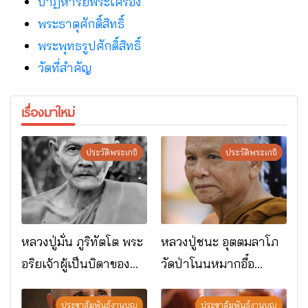
ปาฏิหาริย์พระเครื่อง
พระธาตุศักดิ์สิทธิ์
พระพุทธรูปศักดิ์สิทธิ์
วัดที่สําคัญ
เรื่องมาใหม่
ประวัติพระเกจิ
ประวัติพระเกจิ
หลวงปู่มั่น ภูริทัตโต พระ
หลวงปู่ชนะ อุตตมลาโภ
อริยเจ้าผู้เป็นบิดาของ
วัดป่าโนนหมากอื๋อ
พระกรรมฐาน
อ.เมือง จ.มหาสารคาม
ประชาสัมพันธ์งานบุญ
ประชาสัมพันธ์งานบุญ