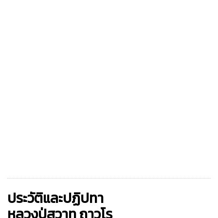
ประวัติและปฏิปทา
หลวงปู่สวาท ถาวโร