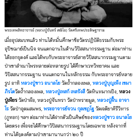
พระเทพสิทธาจารย์ (หลวงปู่จันทร์ เขมิโย) วัดศรีเทพประดิษฐาราม
เมื่ออุปสมบทแล้ว ท่านได้หมั่นศึกษาข้อวัตรปฏิบัติธรรมกับพระ
อุปัชฌาย์เป็นนิจ จนแตกฉานในด้านวิปัสสนากรรมฐาน ต่อมาท่าน
ได้ออกธุดงค์ และได้พบกับพระอาจารย์สายวิปัสสนากรรมฐานตาม
ป่าเขาลำเนาไพรหลายต่อหลายรูป ได้ศึกษาเวทวิทยาคม และ
วิปัสสนากรรมฐาน จนแตกฉานในหลักธรรม กับพระอาจารย์หลาย
รูป อาทิ
หลวงปู่ขาว อนาลโย
วัดถ้ำกลองเพล,
หลวงปู่บุญเพ็ง เขมา
ภิรโต
วัดถ้ำกลองเพล,
หลวงปู่เทสก์ เทสรังสี
วัดหินหมากเป้ง,
หลวง
ปู่เพียร
วัดป่าผือ, หลวงปู่จันทรา วัดป่าทรายมูล,
หลวงปู่ฝั้น อาจา
โร
วัดป่าอุดมสมพร,
พระอาจารย์จวน กุลเชฏโฐ
วัดเจติยาคิรีวิหาร
(ภูทอก) ฯลฯ ต่อมาท่านได้ฝากตัวเป็นศิษย์ของ
หลวงปู่ขาว อนาลโย
โดยตรง เพื่อจะได้ศึกษาวิปัสสนากรรมฐานโดยเฉพาะ หลังจากที่
ท่านได้ธุดงค์ตามป่าเขามานานกว่า ๒๐ ปี