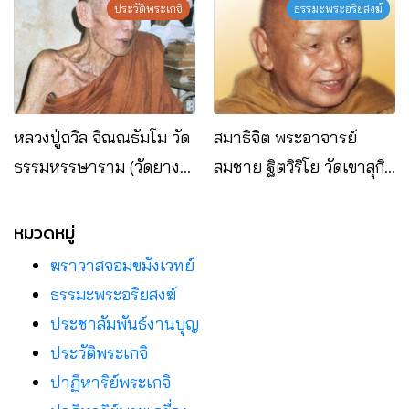
ประวัติพระเกจิ
ธรรมะพระอริยสงฆ์
หลวงปู่ถวิล จิณณธัมโม วัด
สมาธิจิต พระอาจารย์
ธรรมหรรษาราม (วัดยาง
สมชาย ฐิตวิริโย วัดเขาสุกิม
ระหง) อ.ท่าใหม่ จ.จันทบุรี
จ.จันทบุรี
หมวดหมู่
ฆราวาสจอมขมังเวทย์
ธรรมะพระอริยสงฆ์
ประชาสัมพันธ์งานบุญ
ประวัติพระเกจิ
ปาฏิหาริย์พระเกจิ