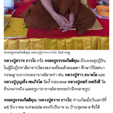
พระครูธรรมกิตติคุณ (หลวงปู่สวาท ถาวโร) วัดอ่าวหมู
หลวงปู่สวาท ถาวโร
หรือ
พระครูธรรรมกิตติคุณ
เป็นพระสุปฏิปัน
โนผู้มีปฏิปทาลีลาจารวัตรงดงามเปี่ยมด้วยเมตตา ศึกษาวิปัสสนา
กรรมฐานจากพระอาจารย์สายป่า เช่น
หลวงปู่ขาว อนาลโย
และ
หลวงปู่บุญเพ็ง เขมภิรโต
วัดถ้ำกลองเพล
หลวงปู่เทสก์ เทสรังสี
วัด
หินหมากเป้ง และครูบาอาจารย์สายพระป่าอีกหลายรูป
พระครูธรรมกิตติคุณ
(
หลวงปู่สวาท ถาวโร
) ท่านเกิดเมื่อวันเสาร์ที่
๑๕ ธันวาคม พ.ศ.๒๔๘๒ ตรงกับปีเถาะ ณ บ้านชุมพล ต.ข้อใต้