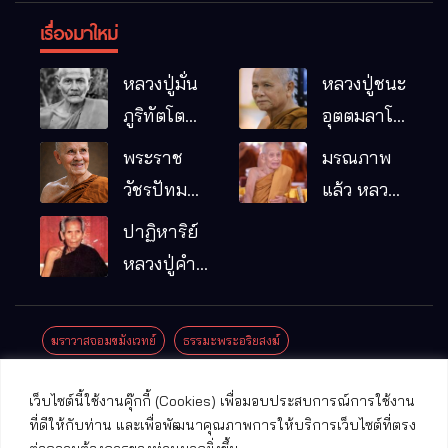
เรื่องมาใหม่
หลวงปู่มั่น
หลวงปู่ชนะ
ภูริทัตโต
อุตตมลาโภ
พระอริยเจ้า
วัดป่าโนน
พระราช
มรณภาพ
ผู้เป็นบิดา
หมากอื๋อ
วัชรปัทม
แล้ว หลวง
ของพระกร
อ.เมือง
คุณ (หลวง
ปู่บุญมา
ปาฏิหาริย์
รมฐาน
จ.มหาสารคาม
ปู่บัวเกตุ
คัมภีรธัมโม
หลวงปู่คำ
ปทุมสิโร)
คะนิง จุล
มรณภาพ
มณี
ฆราวาสจอมขมังเวทย์
ธรรมะพระอริยสงฆ์
แล้ว วัดป่า
ดาราภิรมย์
ประชาสัมพันธ์งานบุญ
ประวัติพระเกจิ
ปาฏิหาริย์พระเกจิ
เว็บไซต์นี้ใช้งานคุ๊กกี้ (Cookies) เพื่อมอบประสบการณ์การใช้งาน
อ.แม่ริม
ปาฏิหาริย์พระเครื่อง
พระธาตุศักดิ์สิทธิ์
ที่ดีให้กับท่าน และเพื่อพัฒนาคุณภาพการให้บริการเว็บไซต์ที่ตรง
จ.เชียงใหม่