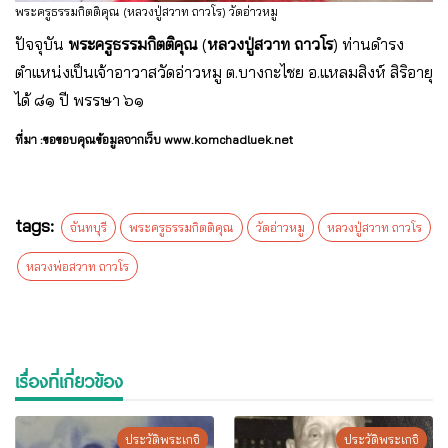
พระครูธรรมกิตติคุณ (หลวงปู่สวาท ถาวโร) วัดอ่าวหมู
ปัจจุบัน
พระครูธรรมกิตติคุณ
(
หลวงปู่สวาท ถาวโร
) ท่านดำรง
ตำแหน่งเป็นเจ้าอาวาสวัดอ่าวหมู ต.บางกะไชย อ.แหลมสิงห์ สิริอายุ
ได้ ๘๑ ปี พรรษา ๖๑
ที่มา :ขอขอบคุณข้อมูลจากเว็บ www.komchadluek.net
tags:
จันทบุรี
พระครูธรรมกิตติคุณ
วัดอ่าวหมู
หลวงปู่สวาท ถาวโร
หลวงพ่อสวาท ถาวโร
เรื่องที่เกี่ยวข้อง
ประวัติพระเกจิ
ประวัติพระเกจิ