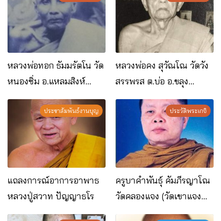
หลวงพ่อทอก ธัมมรัตโน วัด
หลวงพ่อคง สุวัณโณ วัดวัง
หนองซิ่ม อ.แหลมสิงห์
สรรพรส ต.บ่อ อ.ขลุง
จ.จันทบุรี
จ.จันทบุรี
ประชาสัมพันธ์งานบุญ
ประวัติพระเกจิ
แถลงการณ์อาการอาพาธ
ครูบาคำพันธุ์ คัมภีรญาโณ
หลวงปู่สวาท ปัญญาธโร
วัดคลองแจง (วัดเขาแจง
เบง) อ.สอยดาว จ.จันทบุรี