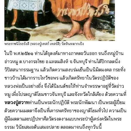
พระราชนิโรธรังสี (หลวงปู่เทสก์ เทสรํสี) วัดหินหมากเป้ง
ในปี พ.ศ.๒๕๒๑ ท่านได้ธุดงค์มาทางภาคตะวันออก จนถึงหมู่บ้าน
อ่าวหมู ต.บางกระไชย อ.แหลมสิงห์ จ.จันทบุรี ท่านได้ปักกลดนั่ง
วิปัสสนากรรมฐาน แล้วเกิดความสงบร่มเย็นเป็นนิมิตมงคล กระทั่ง
ชาวบ้านได้มากราบไหว้ขอพร แล้วเกิดศรัทธาในวัตรปฏิบัติของ
หลวงพ่อเป็นอย่างยิ่ง จึงได้นิมนต์ขอให้ท่านจำพรรษาอยู่ที่วัดอ่าว
หมู เพื่อโปรดญาติโยมชาวจันทบุรี และจังหวัดใกล้เคียง ด้วยความที่
หลวงปู่สวาท
ท่านเป็นพระนักปฏิบัติ พระนักพัฒนา เป็นพระผู้เปี่ยม
ด้วยความเมตตาจึงเป็นที่เคารพศรัทธาของญาติโยมทั่วไป ความเป็น
ผู้มีเมตตาและปฏิปทาศีลวัตรงดงามแบบพระป่าผู้เคร่งครัดในพระ
ธรรม วินัยเสมอต้นเสมอปลาย ตลอดมาจนถึงทุกวันนี้