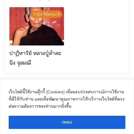
มรณภาพแล้ว วัดป่า
ดาราภิรมย์ อ.แม่ริม
ปาฏิหาริย์พระเกจิ
จ.เชียงใหม่
ปาฏิหาริย์ หลวงปู่คำคะ
นิง จุลมณี
เว็บไซต์นี้ใช้งานคุ๊กกี้ (Cookies) เพื่อมอบประสบการณ์การใช้งาน
ที่ดีให้กับท่าน และเพื่อพัฒนาคุณภาพการให้บริการเว็บไซต์ที่ตรง
ต่อความต้องการของท่านมากยิ่งขึ้น
ตกลง