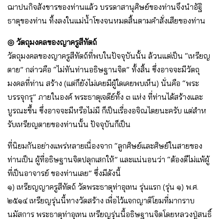
ฌาปนกิจสังขารของท่านแล้ว บรรดาสานุศิษย์ของท่านจึงนําอัฐิ
ธาตุของท่าน ทิ้งลงในแม่น้ำโขงจนหมดสิ้นตามคําสั่งเสียของท่าน
◎ วัตถุมงคลของญาครูสีทัตถ์
วัตถุมงคลของญาครูสีทัตถ์ที่พบในปัจจุบันนั้น ล้วนแต่เป็น “เหรียญ
ตาย” กล่าวคือ “ไม่ทันท่านอธิษฐานจิต” ทั้งสิ้น ซึ่งอาจจะมีวัตถุ
มงคลที่ท่าน สร้าง (แต่ก็ยังไม่เคยมีผู้ใดเคยพบเห็น) นั่นคือ “พระ
บรรจุกรุ” ภายในองค์ พระธาตุเจดีย์ทั้ง ๓ แห่ง ที่ท่านได้สร้างและ
บูรณะขึ้น ซึ่งอาจจะมีหรือไม่มี ก็เป็นเรื่องอจิณไตยนะครับ แต่สําห
รับเหรียญตายของท่านนั้น ปัจจุบันก็เป็น
ที่นิยมกันอย่างแพร่หลายเนื่องจาก “ลูกศิษย์และศิษย์ในสายของ
ท่านเป็น ผู้ที่อธิษฐานจิตปลุกเสกให้” และแน่นอนว่า “ต้องดีไม่แพ้ผู้
ที่เป็นอาจารย์ ของท่านเลย” ซึ่งมีดังนี้
๑) เหรียญญาครูสีทัตถ์ วัดพระธาตุท่าอุเทน รุ่นแรก (รุ่น ๑) พ.ศ.
๒๕๑๔ เหรียญรุ่นนี้ทางวัดสร้าง เพื่อไว้แจกญาติโยมที่มากราบ
นมัสการ พระธาตุท่าอุเทน เหรียญรุ่นนี้อธิษฐานจิตโดยหลวงปู่สนธิ์