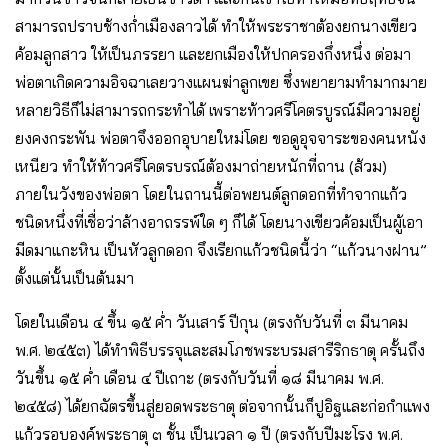
สามารถปราบช้างกํ่าเมืองลาวได้ ทําให้พระราชาต้องยกนางเขียว
ค้อมลูกสาว ให้เป็นภรรยา และยกเมืองให้ปกครองกึ่งหนึ่ง ต่อมา
พ่อตาเกิดความอิจฉาเลยวางแผนฆ่าลูกเขย ซึ่งพยายามทํามากมาย
หลายวิธีก็ไม่สามารถกระทำได้ เพราะท้าวศรีโคตรบูรณ์มีความอยู่
ยงคงกระพัน พ่อตาจึงออกอุบายใหม่โดย ขอดูอุจจาระของคนหนัง
เหนียว ทําให้ท้าวศรีโคตรบรณ์ต้องมาถ่ายหนักที่ถาน (ส้วม)
ภายในวังของพ่อตา โดยในถานนี้ต่อพยนต์ลูกดอกที่ทําจากแก้ว
ชนิดหนึ่งที่เชื่อว่าล้างอาถรรพ์ใด ๆ ก็ได้ โดยนางเขียวค้อมเป็นผู้เอา
มีดมาแกะหิน เป็นหัวลูกดอก จึงเรียกแก้วชนิดนี้ว่า “แก้วนางฝาน”
ตั้งแต่นั้นเป็นต้นมา
โดยในเดือน ๔ ขึ้น ๑๕ ค่ำ วันเสาร์ ปีกุน (ตรงกับวันที่ ๓ มีนาคม
พ.ศ. ๒๔๕๓) ได้ทําพิธีบรรจุและสมโภชพระบรมสารีริกธาตุ ครั้นถึง
วันขึ้น ๑๕ ค่ำ เดือน ๔ ปีเถาะ (ตรงกับวันที่ ๑๘ มีนาคม พ.ศ.
๒๔๕๘) ได้ยกฉัตรขึ้นสู่ยอดพระธาตุ ต่อจากนั้นก็ปูอิฐและก่อกําแพง
แก้วรอบองค์พระธาตุ ๓ ชั้น เป็นเวลา ๑ ปี (ตรงกับปีมะโรง พ.ศ.