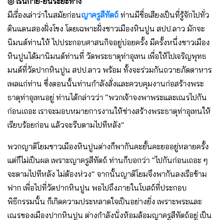
◎ เร้นกาย-ย่นระยะทาง
มีเรื่องเล่าว่าในสมัยก่อน
ญาครูสีทัตถ์
ท่านมีชื่อเสียงเป็นที่รู้จักไปทั่ว
ดินแดนสองฝั่งโขง โดยเฉพาะฝั่งชาวเมืองหินปูน สปป.ลาว มักจะ
นิมนต์ท่านให้ ไปประกอบศาสนกิจอยู่บ่อยครั้ง มีครั้งหนึ่งชาวเมือง
หินปูนได้มานิมนต์ท่านที่ วัดพระธาตุท่าอุเทน เพื่อให้ไปเจริญพุทธ
มนต์ที่วัดปากหินปูน สปป.ลาว พร้อม ทั้งจะร่วมกันถวายภัตตาหาร
เพลแก่ท่าน ซึ่งตอนนั้นท่านกําลังสั่งและควบคุมงานก่อสร้างพระ
ธาตุท่าอุเทนอยู่ ท่านได้กล่าวว่า “พวกเจ้าจงพาพระและเณรไปกัน
ก่อนเถอะ เราจะมอบหมายการงานให้ช่างสร้างพระธาตุท่าอุเทนให้
เรียบร้อยก่อน แล้วจะรีบตามไปทีหลัง”
พวกญาติโยมชาวเมืองหินปูนต่างก็พากันคะยั้นคะยออยู่หลายครั้ง
แต่ก็ไม่เป็นผล เพราะญาครูสีทัตถ์ ท่านก็บอกว่า “ไปกันก่อนเถอะ ๆ
จะตามไปทีหลัง ไม่ต้องห่วง” จากนั้นญาติโยมจึงพากันลงเรือข้าม
ฟาก เพื่อไปที่วัดปากหินปูน พอไปถึงภายในโบสถ์ที่ประกอบ
พิธีกรรมนั้น ก็เกิดความประหลาดใจเป็นอย่างยิ่ง เพราะพระและ
เณรของเมืองปากหินปูน ต่างกําลังนั่งห้อมล้อมญาครูสีทัตถ์อยู่ เป็น