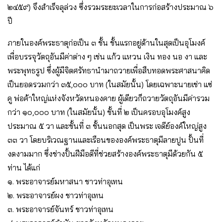
๒๔๕๙) จึงสําเร็จลุล่วง ซึ่งรวมระยะเวลาในการก่อสร้างประมาณ ๖
ปี
ภายในองค์พระธาตุก่อเป็น ๓ ชั้น ชั้นแรกอยู่ด้านในสุดเป็นอุโมงค์
เพื่อบรรจุวัตถุอันมีค่าต่าง ๆ เช่น แก้ว แหวน เงิน ทอง นอ งา และ
พระพุทธรูป ซึ่งผู้มีจิตศรัทธานํามาถวายเพื่อสืบทอดพระศาสนาคิด
เป็นยอดรวมกว่า ๓๕,๐๐๐ บาท (ในสมัยนั้น) โดยเฉพาะนายเช่า แซ่
คู พ่อค้าใหญ่แห่งจังหวัดหนองคาย ผู้เดียวก็ถวายวัตถุอันมีค่ารวม
กว่า ๑๐,๐๐๐ บาท (ในสมัยนั้น) ชั้นที่ ๒ เป็นครอบอุโมงค์สูง
ประมาณ ๕ วา และชั้นที่ ๓ ชั้นนอกสุด เป็นพระ เจดีย์องค์ใหญ่สูง
๓๓ วา โดยบริเวณฐานและเรือนขององค์พระธาตุมีลายปูน ปั้นที่
งดงามมาก ซึ่งช่างปั้นฝีมือดีที่ช่วยสร้างองค์พระธาตุมีด้วยกัน ๕
ท่าน ได้แก่
๑. พระอาจารย์มหาสนา ชาวท่าอุเทน
๒. พระอาจารย์ผง ชาวท่าอุเทน
๓. พระอาจารย์จันทร์ ชาวท่าอุเทน