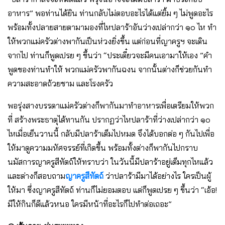
อาหาร” พอท่านได้ยิน ท่านกลับไม่ตอบอะไรได้แต่ยิ้ม ๆ ไม่พูดอะไร
พร้อมทั้งปลายสายตามามองที่ไหปลาร้าอันว่างเปล่ากว่า ๑๐ ไห ทํา
ให้พวกแม่ครัวต่างพากันเป็นห่วงยิ่งขึ้น แต่ก่อนที่ญาครูฯ จะเดิน
จากไป ท่านก็พูดเปรย ๆ ขึ้นว่า “ประเดี๋ยวจะมีคนเอามาให้เอง ”คํา
พูดของท่านทําให้ พวกแม่ครัวพากันฉงน จากนั้นต่างก็ช่วยกันทํา
ความสะอาดถ้วยชาม และโรงครัว
พอรุ่งสางบรรดาแม่ครัวต่างก็พากันมาทําอาหารเพื่อเตรียมให้พวก
ที่ สร้างพระธาตุได้ทานกัน ปรากฏว่าไหปลาร้าที่ว่างเปล่ากว่า ๑๐
ไหเมื่อเย็นวานนี้ กลับมีปลาร้าเต็มไปหมด จึงได้บอกต่อ ๆ กันไปเพื่อ
ให้มาดูความมหัศจรรย์ที่เกิดขึ้น พร้อมทั้งต่างก็พากันไปกราบ
นมัสการญาครูสีทัตถ์ให้ทราบว่า ในวันนี้มีปลาร้าอยู่เต็มทุกไหแล้ว
และต่างก็สอบถาม
ญาครูสีทัตถ์
ว่าปลาร้ามีมาได้อย่างไร ใครเป็นผู้
ให้มา ซึ่งญาครูสีทัตถ์ ท่านก็ไม่ยอมตอบ แต่ก็พูดเปรย ๆ ขึ้นว่า “เอ้อ!
มีให้กินก็ดีแล้วหนอ ใครมีหน้าที่อะไรก็ไปทําต่อเถอะ”