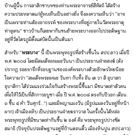
บ้านผู้นั้น การลาสิกขาบทของท่านพระอาจารย์สีทัตถ์ ได้สร้าง
ความประหลาดแก่ผู้พบเห็นเป็นอย่างยิ่ง จึงลงความเห็นว่า “อาจ
เป็นเพราะท่านต้องอาถรรพ์ ของพระบางที่อยู่ภายในวัดพระธาตุ
ท่าอุเทน” ชาวบ้านก็เลยพากันขนย้ายพระบางออกไปประดิษฐาน
อยู่ที่วัดไตรภูมิตั้งแต่บัดนั้นเป็นต้นมา
สําหรับ “
พระบาง
” นี้ เป็นพระพุทธรูปที่สร้างขึ้นใน สปป.ลาว เมื่อปี
พ.ศ. ๒๐๐๘ โดยมีสมเด็จเหมมะวันนา เป็นประธานฝ่ายสงฆ์ (ดัง
ปรากฏ รอยจารึกที่รอบฐานขององค์พระบางด้วยอักษรไทยน้อย
ใจความว่า “สมเด็จพระเหมะ วันทา กับทั้ง อัน เต วา สิ อุบาสก
อุบาสิกา ได้ร่วมแรงร่วมใจกันสร้างพระนี้ขึ้นมา มีขนาดเท่าตัวคน
เพื่อให้ไว้เป็นที่สักการะบูชา เมื่อ ปี พ.ศ. ๒๐๐๘ ตรงกับปีวอก เดือน
๓ ขึ้น ๔ ค่ำ วันศุกร์…”) และมีพญาแมงวัน (มีรูปแมลงวันอยู่ที่หน้า
ผาก) เจ้าเมืองเหิบ เป็นประธานฝ่ายฆราวาส ในครั้งนั้นได้หล่อ
พระพุทธรูปที่มีขนาดเท่ากันขึ้น ๒ องค์ คือ พระพุทธรูปปางขัด
สมาธิ (ปัจจุบันประดิษฐานอยู่ที่บ้านดอนติ้ว เมืองหินปูน สปป.ลาว)