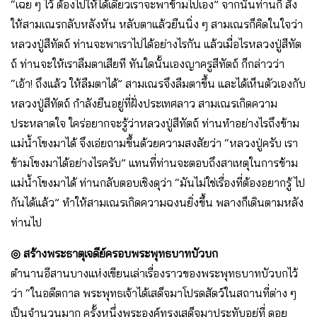
“เฉย ๆ ไว้ ต้องไปให้ได้เดี๋ยวเราจะพาข้ามไปเอง” จากนั้นท่านก็ สั่ง
ให้สามเณรกลับหลังหัน หลับตาแล้วยืนนิ่ง ๆ สามเณรก็คิดในใจว่า
หลวงปู่สีทัตถ์ ท่านจะพาเราไปได้อย่างไรกัน แล้วเมื่อไรหลวงปู่สีทัต
ถ์ ท่านจะให้เราลืมตาเสียที ทันใดนั้นเองญาครูสีทัตถ์ ก็กล่าวว่า
“เอ้า! ถึงแล้ว ให้ลืมตาได้” สามเณรจึงลืมตาขึ้น และได้เห็นตัวเองกับ
หลวงปู่สีทัตถ์ กําลังยืนอยู่ที่ฝั่งประเทศลาว สามเณรเกิดความ
ประหลาดใจ ใคร่อยากจะรู้ว่าหลวงปู่สีทัตถ์ ท่านทําอย่างไรถึงข้าม
แม่น้ำโขงมาได้ จึงเอ่ยถามขึ้นด้วยความสงสัยว่า “หลวงปู่ครับ เรา
ข้ามโขงมาได้อย่างไรครับ” แทนที่ท่านจะตอบถึงสาเหตุในการข้าม
แม่น้ำโขงมาได้ ท่านกลับตอบเชิงดุว่า “มันไม่ใช่เรื่องที่ต้องอยากรู้ ไป
กันได้แล้ว” ทําให้สามเณรเกิดความฉงนยิ่งขึ้น พลางก็เดินตามหลัง
ท่านไป
◎ สร้างพระธาตุเจดีย์ครอบพระพุทธบาทบัวบก
ตํานานอีสานบางแห่งเขียนเล่าเรื่องราวของพระพุทธบาทบัวบกไว้
ว่า “ในอดีตกาล พระพุทธเจ้าได้เสด็จมาโปรดสัตว์ในสถานที่ต่าง ๆ
เป็นจํานวนมาก ครั้งหนึ่งพระองค์ทรงเสด็จมาประทับอยู่ที่ ดอย