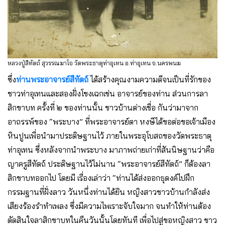
หลวงปู่สีทัตถ์ สุวรรณมาโจ วัดพระธาตุท่าอุเทน อ.ท่าอุเทน จ.นครพนม
ซึ่ง
ท่านพระอาจารย์สีทัตถ์
ได้สร้างคุณงามความดีจนเป็นที่รักของ
ชาวท่าอุเทนและสองฝั่งโขงเฉกเช่น อาจารย์ของท่าน ส่วนการลา
สิกขาบท ครั้งที่ ๒ ของท่านนั้น ชาวบ้านต่างเชื่อ กันว่ามาจาก
อาถรรพ์ของ “พระบาง” ที่พระอาจารย์ตา หงษีได้ขอต่อขอเจ้าเมือง
หินปูนเพื่อนํามาประดิษฐานไว้ ภายในพระอุโบสถของวัดพระธาตุ
ท่าอุเทน ซึ่งหลังจากนําพระบาง มาภาพถ่ายเก่าที่สันนิษฐานว่าคือ
ญาครูสีทัตถ์ ประดิษฐานไว้ไม่นาน “พระอาจารย์สีทัตถ์” ก็ต้องลา
สิกขาบทออกไป โดยมี เรื่องเล่าว่า “ท่านได้ส่งออกธุดงค์ไปฝึก
กรรมฐานที่ฝั่งลาว วันหนึ่งท่านได้ยิน หญิงสาวชาวบ้านกําลังส่ง
เสียงร้องรําทําเพลง ซึ่งมีความไพเราะจับใจมาก จนทําให้ท่านต้อง
ตัดสินใจลาสิกขาบทในคืนวันนั้นโดยทันที เพื่อไปสู่ขอหญิงสาว ชาว