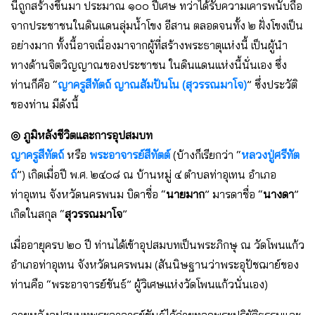
นี้ถูกสร้างขึ้นมา ประมาณ ๑๐๐ ปีเศษ ทว่าได้รับความเคารพนับถือ
จากประชาชนในดินแดนลุ่มน้ำโขง อีสาน ตลอดจนทั้ง ๒ ฝั่งโขงเป็น
อย่างมาก ทั้งนี้อาจเนื่องมาจากผู้ที่สร้างพระธาตุแห่งนี้ เป็นผู้นํา
ทางด้านจิตวิญญาณของประชาชน ในดินแดนแห่งนี้นั่นเอง ซึ่ง
ท่านก็คือ “
ญาครูสีทัตถ์ ญาณสัมปันโน (สุวรรณมาโจ)
” ซึ่งประวัติ
ของท่าน มีดังนี้
◎ ภูมิหลังชีวิตและการอุปสมบท
ญาครูสีทัตถ์
หรือ
พระอาจารย์สีทัตต์
(บ้างก็เรียกว่า “
หลวงปู่ศรีทัต
ถ์
”) เกิดเมื่อปี พ.ศ. ๒๔๐๘ ณ บ้านหมู่ ๔ ตําบลท่าอุเทน อําเภอ
ท่าอุเทน จังหวัดนครพนม บิดาชื่อ “
นายมาก
” มารดาชื่อ “
นางดา
”
เกิดในสกุล “
สุวรรณมาโจ
”
เมื่ออายุครบ ๒๐ ปี ท่านได้เข้าอุปสมบทเป็นพระภิกษุ ณ วัดโพนแก้ว
อําเภอท่าอุเทน จังหวัดนครพนม (สันนิษฐานว่าพระอุปัชฌาย์ของ
ท่านคือ “พระอาจารย์ขันธ์” ผู้วิเศษแห่งวัดโพนแก้วนั่นเอง)