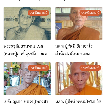
อ.เมือง จ.นครพนม
อ.เรณูนคร จ.นครพนม
ประวัติพระเกจิ
ประวัติพระเกจิ
พระครูสันธานพนมเขต
หลวงปู่รัศมี ธัมมจาโร
(หลวงปู่สนธิ์ สุรชโย) วัดท่า
สำนักสงฆ์หนองแดง
ดอกแก้วเหนือ อ.ท่าอุเทน
อ.ปลาปาก จ.นครพนม
จ.นครพนม
ประวัติพระเกจิ
ประวัติพระเกจิ
เหรียญเต่า หลวงปู่ทองสา
หลวงปู่สิงห์ พรหมโชโต วัด