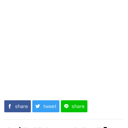
share
tweet
share