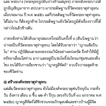
และ พระบาง (พระพุทธรูปยืนปางห้ามสมุทร) ภายหลังพระบางได้
ถูกอัญเชิญมาจาก สปป.ลาว มาประดิษฐานที่วัดพระธาตุท่าอุเทน
เมื่อประมาณ ปี พ.ศ. ๒๔๕๐ แต่ก็ประดิษฐานที่วัดพระธาตุท่าอุเทน
ได้ไม่นาน ก็ต้องถูกย้าย ไปประดิษฐานยังวัดไตรภูมิดังเรื่องราวที่ได้
กล่าวไปแล้วข้างต้น
ภายหลังท่านได้กลับมาอุปสมบทใหม่เป็นครั้งที่ ๓ (สันนิษฐานว่า
น่าจะเป็นที่วัดพระธาตุท่าอุเทน) โดยได้รับฉายาว่า “ญาณสัมปัน
โน” ท่าน ปฏิบัติตนตามพระธรรมวินัยอย่างเคร่งครัด จึงทําให้มีผู้
ศรัทธาเลื่อมใสท่าน มาก และอยู่เป็นร่มโพธิ์ร่มไทรแก่ชุมชนสองฝั่ง
โขง จนได้รับการเรียกขานว่า “ญาครูสีทัตถ์” จวบถึงวาระสุดท้าย
ของชีวิตท่าน
◎ สร้างองค์พระธาตุท่าอุเทน
แต่เดิมวัดพระธาตุท่าอุเทน ยังไม่มีองค์พระธาตุเช่นปัจจุบัน กระทั่ง
วัน อังคาร เดือน ๓ ขึ้น ๑๒ ค่ำ ปีกุน (ตรงกับวันที่ ๓๐ มกราคม พ.ศ.
๒๔๕๓) ญาครูสีทัตถ์ได้ชักชวนพระภิกษุสงฆ์และชาวบ้านผู้มีจิต