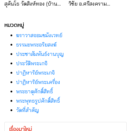
สุคันโธ วัดสิงห์ทอง (บ้าน
วิชัย อ.ศรีสงคราม
หมูม่น) อ.นาทม
จ.นครพนม
จ.นครพนม
หมวดหมู่
ฆราวาสจอมขมังเวทย์
ธรรมะพระอริยสงฆ์
ประชาสัมพันธ์งานบุญ
ประวัติพระเกจิ
ปาฏิหาริย์พระเกจิ
ปาฏิหาริย์พระเครื่อง
พระธาตุศักดิ์สิทธิ์
พระพุทธรูปศักดิ์สิทธิ์
วัดที่สําคัญ
เรื่องมาใหม่