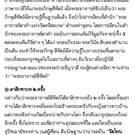
ภายหลังอุปสมบทพระอาจารย์ขันธ์ได้ถ่ายทอดพระปริยัติธรรมและ
ภาษาบาลีให้แก่พระภิกษุสีทัตถ์ เมื่อพระอาจารย์ขันธ์เห็นว่า พระ
ภิกษุสีทัตถ์มีความรู้พื้นฐานดีแล้ว จึงนําไปฝากเรียนที่สํานัก “พระ
อาจารย์ตาคํา แห่งวัดศรีสะเกษ” ตําบลท่าอุเทน โดยการเรียนในสํา
นักของพระอาจารย์ตาคํา จะเน้นการสอนคัมภีร์มูลกัจจายน์ทั้ง ๕
ตลอดจนคัมภีร์ต่าง ๆ ได้แก่ พระอภิธรรม พระวินัย สิบสองตํานาน
เป็นต้น จนทําให้พระภิกษุ สีทัตถ์มีความรู้ในทางธรรมที่แตกฉาน
ก่อนที่จะออกรุกขมูลไปในสถานที่ต่างๆ อันวิเวก เพื่อปฏิบัติ
กรรมฐานตามแนวของพระป่าอรัญวาสี จนผู้คนต่างเรียก ขานท่าน
ว่า “พระอาจารย์สีทัตถ์”
◎ ลาสิกขาบท ๒ ครั้ง
กล่าวกันว่าพระอาจารย์สีทัตถ์ได้ลาสิกขาบทถึง ๒ ครั้ง โดยครั้งแรก
ท่านได้ลาสิกขาบทเพื่อออกไปสร้างครอบครัวกับหญิงสาวชาวบ้าน
แต่ภายหลังท่านเกิดเบื่อหน่ายกับทางโลก จึงกลับมาอุปสมบทใหม่
อีกครั้ง ซึ่งไม่ทราบ แน่ชัดว่าท่านอุปสมบทที่ใด และใครเป็นพระ
อุปัชฌาย์ของท่าน (แต่ผู้เขียน สันนิษฐานว่าน่าจะเป็น “
วัดโพน