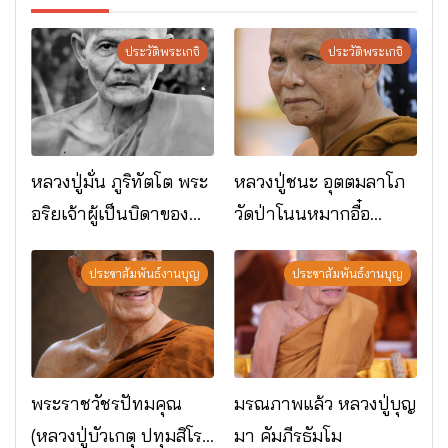
ประวัติพระเกจิ
ประวัติพระเกจิ
หลวงปู่มั่น ภูริทัตโต พระ
หลวงปู่ชนะ อุตตมลาโภ
อริยเจ้าผู้เป็นบิดาของ
วัดป่าโนนหมากอื๋อ
พระกรรมฐาน
อ.เมือง จ.มหาสารคาม
ประชาสัมพันธ์งานบุญ
ประชาสัมพันธ์งานบุญ
พระราชวัชรปัทมคุณ
มรณภาพแล้ว หลวงปู่บุญ
(หลวงปู่บัวเกตุ ปทุมสิโร)
มา คัมภีรธัมโม