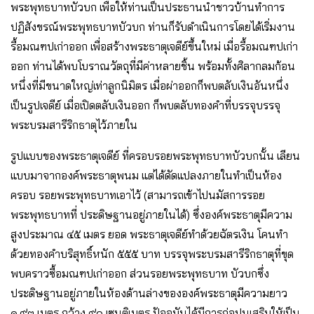
พระพุทธบาทบัวบก เพื่อให้ท่านเป็นประธานนําชาวบ้านทําการ
ปฏิสังขรณ์พระพุทธบาทบัวบก ท่านก็รับดําเนินการโดยได้เริ่มงาน
รื้อมณฑปเก่าออก เพื่อสร้างพระธาตุเจดีย์ขึ้นใหม่ เมื่อรื้อมณฑปเก่า
ออก ท่านได้พบโบราณวัตถุที่มีค่าหลายชิ้น พร้อมทั้งศิลากลมก้อน
หนึ่งที่มีขนาดใหญ่เท่าลูกนิมิตร เมื่อผ่าออกก็พบตลับเงินอันหนึ่ง
เป็นรูปเจดีย์ เมื่อเปิดตลับเงินออก ก็พบตลับทองคําที่บรรจุบรรจุ
พระบรมสารีริกธาตุไว้ภายใน
รูปแบบของพระธาตุเจดีย์ ที่ครอบรอยพระพุทธบาทบัวบกนั้น เลียน
แบบมาจากองค์พระธาตุพนม แต่ได้ดัดแปลงภายในทําเป็นห้อง
ครอบ รอยพระพุทธบาทเอาไว้ (สามารถเข้าไปนมัสการรอย
พระพุทธบาทที่ ประดิษฐานอยู่ภายในได้) ซึ่งองค์พระธาตุมีความ
สูงประมาณ ๔๕ เมตร ยอด พระธาตุเจดีย์ทําด้วยฉัตรเงิน โคนทํา
ด้วยทองคําบริสุทธิ์หนัก ๕๕๕ บาท บรรจุพระบรมสารีริกธาตุที่ขุด
พบคราวซื้อมณฑปเก่าออก ส่วนรอยพระพุทธบาท บัวบกซึ่ง
ประดิษฐานอยู่ภายในห้องด้านล่างขององค์พระธาตุมีความยาว
๑.๙๓ เมตร กว้าง ๙๐ เซนติเมตร ปัจจุบันได้มีการก่อปูนเสริมให้เป็น