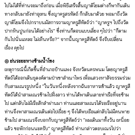
ไปไม่ได้ที่ท่านจะมาถึงก่อน เมื่อพิธีเสร็จสิ้นญาติโยมต่างก็พากันเดิน
ทางกลับมายังท่าอุเทน ซึ่งญาครูสรทัตถ์ ก็กลับมาด้วย พอมาถึงวัด
ญาติโยมจึงไปกราบนมัสการถามญาครูสีทัตถ์ว่า “ญาครูฯ ไปถึงวัด
ปากหินปูนก่อนได้อย่างไร” ซึ่งท่านก็ตอบแบบเลี่ยง ๆไปว่า “ก็ตาม
กันไปนั่นแหละ ไม่เห็นหรือ?” จากนั้นญาครูสีทัตถ์ จึงรีบเปลี่ยน
เรื่อง คุยไป
◎ ย่นระยะทางข้ามน้ำโขง
เหตุการณ์นี้เกิดขึ้นที่อําเภอบ้านแพง จังหวัดนครพนม โดยญาครูสี
ทัตถ์ได้ออกเดินธุดงค์ตามป่าเขาลําเนาไพร เพื่อแสวงหาสัจธรรมร่วม
กับสามเณรรูปหนึ่ง “ในวันหนึ่งหลังจากฉันอาหารเช้าแล้ว ญาครูสี
ทัตถ์ได้นําสามเณรข้ามไปฝั่งลาว ท่านได้พาเดินเลาะท่าเรือที่จะข้าม
ไป แต่กลับไม่มีเรือสักลําผ่านมา ท่านและสามเณรได้รอเรืออยู่นาน
ท่านจึงพาสามเณรเดินต่อไปเรื่อย ๆ จึงได้พบเรือแต่กลับไม่มีคนพาย
ข้ามไป สามเณรจึงบอกกับญาครูสีทัตถ์ว่า “ผมเดินมาทั้งวัน เหนื่อย
แล้ว ขอพักก่อนนะครับ” ญาครูสีทัตถ์ ท่านกล่าวตอบเณรไปว่า