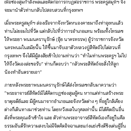
เพื่อซ่องสุมกําลังพลและคิดก่อการกบฏต่อราชการ พระครูสมุห์ฯ จึง
จะมานําตัวท่านกลับไปสอบสวนที่กรุงเทพฯ
เมื่อพระครูสมุห์ฯ ล่องเรือจากจังหวัดหนองคายมาถึงท่าอุเทนแล้ว
ท่านไม่ยอมไปที่วัด แต่กลับไปที่ว่าการอําเภอแทน พร้อมทั้งโทรเลข
ให้พระยา พนมนครานุรักษ์ (อุ้ย นาครทรรพ) ผู้ว่าราชการจังหวัด
นครพนมในสมัยนั้น ให้ขึ้นมาจับเอาตัวหลวงปู่สีทัตถ์ไปไต่สวนที่
กรุงเทพฯ จึงได้มีผู้สงสัยเข้าไปถามท่านว่า “ทําไมท่านพระครูฯ ไม่ไป
ให้ถึงวัดเองล่ะขอรับ” ท่านก็ตอบว่า “กลัวพระสีทัตถ์จะสั่งให้ลูก
น้องทําอันตรายเอา”
ภายหลังพระยาพนมนครานุรักษ์ได้ส่งโทรเลขกลับมาความว่า
“พระอาจารย์สีทัตถ์มิได้คิดกบฏซ่องสุมผู้คน หากแต่ท่านสร้างพระ
ธาตุเจดีย์และ มีผู้คนมาจากอําเภอและจังหวัดต่าง ๆ ที่อยู่ใกล้เคียง
ต่างก็เดินทางมาช่วยท่าน โดยหวังผลในกุศลเท่านั้น มิได้คิดเป็นอื่น
ดังที่พระคุณเจ้าเข้าใจ และ ตัวท่านพระอาจารย์สีทัตถ์เองก็อยู่ในศีล
ธรรมอันดีรักความสงบไม่มีจิตคิดอิจฉาและแก่งแย่งชิงดีชิงเด่นผู้อื่น