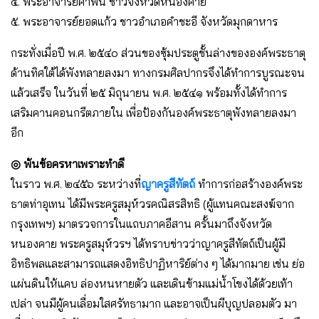
๔. พระอาจารย์คําพัน ชาวจังหวัดหนองคาย
๕. พระอาจารย์ยอดแก้ว ชาวอําเภอคําชะอี จังหวัดมุกดาหาร
กระทั่งเมื่อปี พ.ศ. ๒๕๔๐ ส่วนของซุ้มประตูชั้นล่างขององค์พระธาตุ
ด้านทิศใต้ได้พังทลายลงมา ทางกรมศิลปากรจึงได้ทําการบูรณะจน
แล้วเสร็จ ในวันที่ ๒๕ มิถุนายน พ.ศ. ๒๕๔๑ พร้อมทั้งได้ทําการ
เสริมคานคอนกรีตภายใน เพื่อป้องกันองค์พระธาตุพังทลายลงมา
อีก
◎ พ้นข้อครหาเพราะทําดี
ในราว พ.ศ. ๒๔๕๖ ระหว่างที่
ญาครูสีทัตถ์
ทําการก่อสร้างองค์พระ
ธาตท่าอุเทน ได้มีพระครูสมุห์วรคณิสรสิทธิ (ผู้แทนคณะสงฆ์จาก
กรุงเทพฯ) มาตรวจการในแถบภาคอีสาน ครั้นมาถึงจังหวัด
หนองคาย พระครูสมุห์วรฯ ได้ทราบข่าวว่าญาครูสีทัตถ์เป็นผู้มี
อิทธิพลและสามารถแสดงอิทธิปาฏิหาริย์ต่าง ๆ ได้มากมาย เช่น ย่อ
แผ่นดินให้แคบ ล่องหนหายตัว และเดินข้ามแม่น้ำโขงได้ด้วยเท้า
เปล่า จนมีผู้คนเลื่อมใสศรัทธามาก และอาจเป็นผีบุญปลอมตัว มา