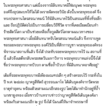
ในพระพุทธศาสนา แต่เนื่องจากมิลินทนาคมิใช่มนุษย พระพุทธ
องค์จึงอุปสมบทให้ไม่ได้ เพราะผิดพระวินัย ดังนั้นพระพุทธองค์ จึง
ทรงประทานไตรสรณาคมน์ ให้มิลินทนาคไว้เป็นสรณะที่พึ่งที่ระลึก
และ ถือปฏิบัติต่อไปเป็นการเปลี่ยนวิถีชีวิต จากที่เคยเบียดเบียนทํา
ร้ายสัตว์โลก มาเป็นช่วยเหลือเกื้อกูลสัตว์โลกตามแนวทางของ
พระพุทธศาสนา เมื่อมิลินทนาครับไตรสรณาคมน์แล้ว จึงกราบทูล
ขอรอยพระบาทพระพุทธ องค์ไว้เป็นที่สักการบูชา พระพุทธองค์ทรง
พิจารณาสถานที่แล้ว จึงได้ ประทับรอยพระพุทธบาทไว้ ณ สถานที่
นี้ แล้วจึงเสด็จกลับพระเชตวันมหาวิหาร พระพุทธบาทแห่งนี้จึงได้
ชื่อว่าพระพุทธบาทบัวบก ตามชื่อถ้ำบัวบก ที่มิลินทนาคอาศัยอยู่”
เดิมที่รอยพระพุทธบาทมีเพียงมณฑปเล็ก ๆ สร้างครอบไว้ กระทั่งใน
ปี พ.ศ. ๒๔๗๓ ญาครูสีทัตถ์ สุวรรณมาโจ ได้เดินธุดงค์จากวัดพระ
ธาตุท่าอุเทน พร้อมด้วยสามเณรอีกสองรูป โดยได้มาพํานักอยู่ที่ถ้ำ
นกเขายูงทอง เมื่อชาวบ้านทราบข่าวว่าญาครูสีทัตถ์เดินธุดงค์มา
พร้อมกับสามเณรอีก ๒ รูป จึงได้ นิมนต์ให้มาจําพรรษาที่