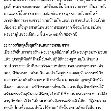
รูปลักษณ์ของรอยพระบาทที่ชัดเจนขึ้น โดยตรงกลางทําเป็นลายบัว
บานและมีนิ้วพระบาทยาวเสมอกัน พระพุทธบาทบัวบกเป็นที่
เคารพสักการะของชาวอําเภอบ้านผือ และประชาชนในบริเวณใกล้
เคียง รวมทั้งพุทธศาสนิกชนจากประเทศลาว ซึ่งจะมีงานสมโภช
พระธาตุในช่วงเดือน ๓ ขึ้น ๑๓-๑๕ ค่ำ ของทุกปี
◎ ถาวรวัตถุครั้งสุดท้ายและการมรณภาพ
เมื่อเสร็จสิ้นการก่อสร้างพระธาตุเจดีย์ภายในวัดพระพุทธบาทบัวบก
แล้ว ญาครูสีทัตถ์ก็ข้ามฝั่งโขงไปปฏิบัติกรรมฐานอยู่ในป่าแถบ
สปป.ลาว จาก นั้นจึงมาสร้างมณฑปครอบรอยพระพุทธบาท (จํา
ลอง) ที่วัดพระบาทโพนสัน จนสําเร็จลุล่วง และอยู่จําพรรษาที่วัด
พระบาทโพนสันเป็นเวลา ๖ ปี กระทั่ง พ.ศ. ๒๔๘๓ ญาครูสีทัตถ์จึง
ถึงแก่กาลมรณภาพที่วัดพระบาทโพนสัน สถานที่สุดท้ายที่ท่านได้
สร้างถาวรวัตถุนั่นเอง สิริอายุได้ ๗๕ ปี ซึ่งก่อนมรณภาพ ท่านได้สั่ง
สานุศิษย์เอาไว้ว่า “เมื่อฌาปนกิจสังขารเสร็จแล้วให้เอาอัฐิธาตุของ
ท่านไปโยนทิ้งลงแม่น้ำโขงให้หมด” ดังนั้นภายหลังเสร็จสิ้นการ