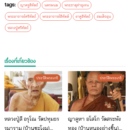
tags:
ญาครูสีทัตถ์
นครพนม
พระธาตุท่าอุเทน
พระอาจารย์ศรีทัตถ์
พระอาจารย์สีทัตต์
ยาคูสีทัตถ์
สมเด็จลุน
หลวงปู่ศรีทัตถ์
เรื่องที่เกี่ยวข้อง
ประวัติพระเกจิ
ประวัติพระเกจิ
หลวงปู่ลี อรุโณ วัดปทุมธร
ญาคูหา อโสโก วัดสระพัง
รมาราม (บ้านชะโงม)
ทอง (บ้านหนองย่างชิ้น)