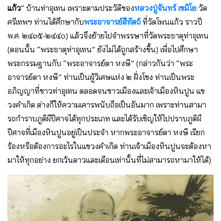
แก้ว
” บ้านท่าอุเทน เพราะตามประวัติของ
หลวงปู่จันทร์ เขมิโย
วัด
ศรีเทพฯ ท่านได้ศึกษากับ
พระอาจารย์สีทัตถ์
ที่วัดโพนแก้ว ราวปี
พ.ศ. ๒๔๓๕-๒๔๔๐) แล้วจึงย้ายไปจําพรรษาที่วัดพระธาตุท่าอุเทน
(ตอนนั้น “พระธาตุท่าอุเทน” ยังไม่ได้ถูกสร้างขึ้น) เพื่อไปศึกษา
พระกรรมฐานกับ “พระอาจารย์ตา หงษี” (กล่าวกันว่า “พระ
อาจารย์ตา หงษี” ท่านเป็นผู้วิเศษแห่ง ๒ ฝั่งโขง ท่านเป็นพระ
อภิญญาที่ชาวท่าอุเทน ตลอดจนชาวเมืองและเจ้าเมืองหินปูน แข
วงคําเกิด ต่างก็ให้ความเคารพนับถือเป็นอันมาก เพราะท่านสามา
รถกําราบภูติผีปีศาจได้ทุกประเภท และได้รับเชิญให้ไปปราบภูติผี
ปีศาจที่เมืองหินปูนอยู่เป็นประจํา หากพระอาจารย์ตา หงษี เรียก
ร้องหรือต้องการอะไรในแขวงคําเกิด ท่านเจ้าเมืองหินปูนจะต้องหา
มาให้ทุกอย่าง ยกเว้นดาวและเดือนเท่านั้นที่ไม่สามารถหามาให้ได้)