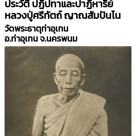
ประวัติ ปฏิปทาและปาฏิหาริย์
หลวงปู่ศรีทัตถ์ ญาณสัมปันโน
วัดพระธาตุท่าอุเทน
อ.ท่าอุเทน จ.นครพนม