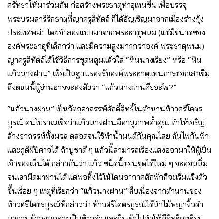
ศรัทธาให้มาร่วมกัน ก่อสร้างพระธาตุท่าอุเทนขึ้น เพื่อบรรจุ
พระบรมสารีริกธาตุที่ญาครูสีทัตถ์ ก็ได้อัญเชิญมาจากเมืองร่างกุ้ง
ประเทศพม่า โดยจําลองแบบมาจากพระธาตุพนม (แต่มีขนาดของ
องค์พระธาตุที่เล็กกว่า และมีความสูงมากกว่าองค์ พระธาตุพนม)
ญาครูสีทัตถ์ได้ใช้วิธีการขุดหลุมแล้วใส่ “หินนางเรียง” หรือ “หิน
แก้วนางฝาน” เพื่อเป็นฐานรองรับองค์พระธาตุแทนการตอกเสาเข็ม
ถึงตอนนี้ผู้อ่านอาจจะสงสัยว่า “แก้วนางฝานคืออะไร?”
“แก้วนางฝาน” เป็นวัตถุอาถรรพ์ศักดิ์สิทธิ์ในตํานานท้าวศรีโคตร
บูรณ์ คนโบราณเชื่อว่าแก้วนางฝานมีอานุภาพค้ำคูณ ทําให้เจริญ
ล้างอาถรรพ์ทั้งมวล ตลอดจนใช้ทําน้ำมนต์กันคุณไสย กันไฟกันฟ้า
และภูติผีปิศาจได้ ถ้าบูชาดี ๆ แก้วนี้สามารถเรืองแสงออกมาให้ผู้เป็น
เจ้าของเห็นได้ กล่าวกันว่า แก้ว ชนิดนี้ตอนขุดได้ใหม่ ๆ จะอ่อนนิ่ม
จนเอามีดมาฝานได้ แต่พอทิ้งไว้ให้โดนอากาศสักพักก็จะเริ่มแข็งตัว
ขึ้นเรื่อย ๆ เหตุที่เรียกว่า “แก้วนางฝาน” สืบเนื่องจากตํานานของ
ท้าวศรีโคตรบูรณ์ที่กล่าวว่า ท้าวศรีโคตรบูรณ์ได้นําไม้พญางิ้วดํา
มากวนข้าวจนกลายเป็นข้าวดํา และกินเข้าไปทําให้มีอิทธิฤทธิจน