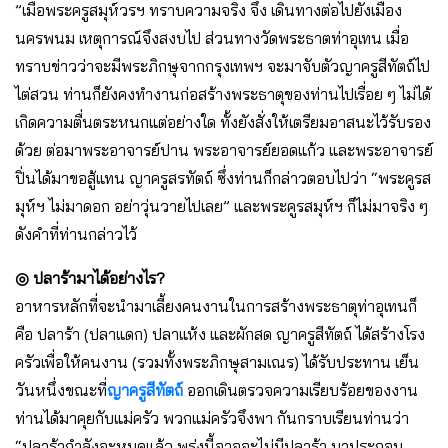
”เมื่อพระครูสมุห์วรฯ ทราบความจริง จึง เดินทางต่อไปยังเมือง
นครพนม เหตุการณ์จึงสงบไป ส่วนทางวัดพระธาตท่าอุเทน เมื่อ
ทราบข่าวว่าจะมีพระภิกษุจากกรุงเทพฯ จะมาจับตัวญาครูสีทัตถ์ไป
ไต่สวน ท่านก็ยังคงทํางานก่อสร้างพระธาตุของท่านไปเรื่อย ๆ ไม่ได้
เกิดความตื่นตระหนกแต่อย่างใด ทั้งยังสั่งให้เตรียมอาสนะไว้รับรอง
ด้วย ต่อมาพระอาจารย์ปาน พระอาจารย์ยอดแก้ว และพระอาจารย์
ปิ่นได้มาขอสู้แทน ญาครูสรทัตถ์ ซึ่งท่านก็กล่าวตอบไปว่า “พระคูรส
มุห์ฯ ไม่มาดอก อย่าวุ่นวายไปเลย” และพระคูรสมุห์ฯ ก็ไม่มาจริง ๆ
ดังคําที่ท่านกล่าวไว้
◎ ปลาร้ามาได้อย่างไร?
อาหารหลักที่จะนํามาเลี้ยงคนงานในการสร้างพระธาตุท่าอุเทนก็
คือ ปลาร้า (ปลาแดก) ปลาแห้ง และผักสด ญาครูสีทัตถ์ ได้สร้างโรง
ครัวเพื่อให้คนงาน (รวมทั้งพระภิกษุสามเณร) ได้รับประทาน เย็น
วันหนึ่งขณะที่
ญาครูสีทัตถ์
ออกเดินตรวจความเรียบร้อยของงาน
ท่านได้มาคุยกับแม่ครัว พวกแม่ครัวจึงพา กันกราบเรียนท่านว่า
“ปลาร้ากําลังจะหมดแล้ว พรุ่งนี้อาจจะไม่มีปลาร้า มาประกอบ