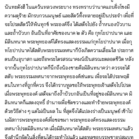
นันทะดังฮี ในแคว้นหลวงพระบาง ทรงทราบว่านาคแถบฝั่งโขงมี
ความดุร้าย มักรบกวนมนุษย์ และสัตว์ทั้งหลายอยู่เป็นประจํา เพื่อที่
จะโปรดสัตว์ให้พ้นทุกข์ พระองค์จึง ได้เสด็จไปยัง ถ้ำหนองบัวบาน
และถ้ำบัวบก อันเป็นที่อาศัยของนาค ๒ ตัว คือ กุทโธปาปนาค และ
มิลินทนาค พระพุทธองค์ได้ทรงแสดงธรรมแก่กุทโธปาปนาค เมื่อกุ
ทโธปาปนาคได้สดับพระธรรมเทศนาก็บังเกิดความเลื่อมใส ประกาศ
ตนเป็นอุบาสก และถือพระไตรสรณาคมน์เป็นสรณะตลอดชีวิต หลัง
จากนั้นกุทโธปาปนาคก็นึกถึงน้องชายคือมิลินทนาคว่า ควรจะได้
สดับ พระธรรมเทศนาจากพระพุทธองค์เช่นตน เพื่อจะได้ประพฤติ
ตนในทางที่ถูกที่ควร จึงได้กราบทูลขอให้พระพุทธเจ้าเสด็จไปโปรด
เมื่อพระพุทธองค์ เสด็จมาถึงถ้ำบัวบกอันเป็นที่อยู่ของมิลินทนาค มิ
ลินทนาคก็แสดงฤทธิ์ อํานาจเพื่อขัดขวางและทําร้ายพระพุทธองค์
ด้วยวิธีต่าง ๆ แต่ไม่เป็นผล ใน ที่สุดจึงได้แปลงร่างเป็นมนุษย์ เข้าไป
นมัสการพระพุทธองค์เพื่อขอขมา พระพุทธองค์ทรงแสดงธรรม
เทศนาโปรดมิลินทนาค เมื่อมิลินทนาคได้สดับ พระธรรมเทศนาแล้ว
จึงสํานึกผิดในสิ่งที่ตนได้กระทําไปแล้ว และทูลขอบรรพชาอุปสมบท