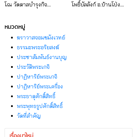
โณ วัดตาลบำรุงกิจ
โพธิ์บัลลังก์ อ.บ้านโป่ง
อ.ดำเนินสะดวก จ.ราชบุรี
จ.ราชบุรี
หมวดหมู่
ฆราวาสจอมขมังเวทย์
ธรรมะพระอริยสงฆ์
ประชาสัมพันธ์งานบุญ
ประวัติพระเกจิ
ปาฏิหาริย์พระเกจิ
ปาฏิหาริย์พระเครื่อง
พระธาตุศักดิ์สิทธิ์
พระพุทธรูปศักดิ์สิทธิ์
วัดที่สําคัญ
เรื่องมาใหม่