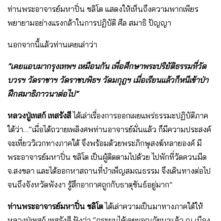
ท่านพระอาจารย์มหาปิ่น ชลิโต แสดงให้เห็นถึงความพากเพียร
พยายามอย่างแรงกล้าในการปฏิบัติ ศีล สมาธิ ปัญญา
นอกจากนี้แล้วท่านเคยเล่าว่า
“เคยแอบมากรุงเทพฯ เหมือนกัน เพื่อศึกษาพระปริยัติธรรมที่วัด
บวรฯ วัดราชาฯ วัดราชบพิธฯ วัดมกุฎฯ เมื่อเรียนแล้วก็หนีเข้าป่า
ฝึกสมาธิภาวนาต่อไป”
หลวงปู่เทสก์ เทสรังสี
ได้เล่าเรื่องการออกเผยแพร่ธรรมะปฏิบัติภาค
ใต้ว่า…“เมื่อได้ถวายเพลิงศพท่านอาจารย์มั่นแล้ว ก็มีความประสงค์
จะเที่ยววิเวกทางภาคใต้ จึงพร้อมด้วยพระภิกษุสงฆ์หลายองค์ มี
พระอาจารย์มหาปิ่น ชลิโต เป็นผู้ติดตามไปด้วย ไปพักที่วัดควนมีด
จ.สงขลา และได้ออกหาสถานที่บำเพ็ญสมณธรรม จึงเดินทางต่อไป
จนถึงจังหวัดพังงา รู้สึกอากาศถูกกับธาตุขันธ์อยู่มาก”
ท่านพระอาจารย์มหาปิ่น ชลิโต
ได้เล่าความเป็นมาทางภาคใต้ให้
หลวงปู่เทสก์ เทสรังสี ฟังว่า “กระผมได้เคยผจญภัยมาแล้ว ณ เมือง