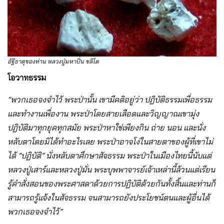
อัฐิธาตุของท่าน หลวงปู่มหาปิ่น ชลิโต
โอวาทธรรม
“พวกเธอจงจำไว้ พระป่านั้น เขามีคติอยู่ว่า ปฏิบัติธรรมเพื่อธรรม
และทำงานเพื่องาน พระป่าโดยสายเลือดและวิญญาณเขามุ่ง
ปฏิบัติมาทุกยุคทุกสมัย พระป่าหาใช่เพียงกิน ถ่าย นอน และนั่ง
หลับตาโดยมิได้ทำอะไรเลย พระป่าอาจโง่ในสายตาของผู้ที่เขาไม่
ได้ “ปฏิบัติ” นั่งหลับตาศึกษาสัจธรรม พระป่าในเมืองไทยนี้นับแต่
หลวงปู่เสาร์และหลวงปู่มั่น พระบุพพาจารย์เจ้าเหล่านี้ล้วนแต่เรียน
รู้คำสั่งสอนของพระศาสดาด้วยการปฏิบัติด้วยกันทั้งสิ้นและท่านก็
สามารถรู้แจ้งในสัจธรรม จนสามารถยังประโยชน์ตนและผู้อื่นได้
พวกเธอจงจำไว้”