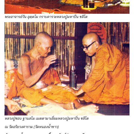
พระอาจารย์วัน อุตฺตโม กราบคารวะหลวงปู่มหาปิ่น ชลิโต
หลวงปู่ชอบ ฐานสโม เมตตามาเยี่ยมหลวงปู่มหาปิ่น ชลิโต
ณ วัดอริยวงศาราม (วัดหนองน้ำขาว)