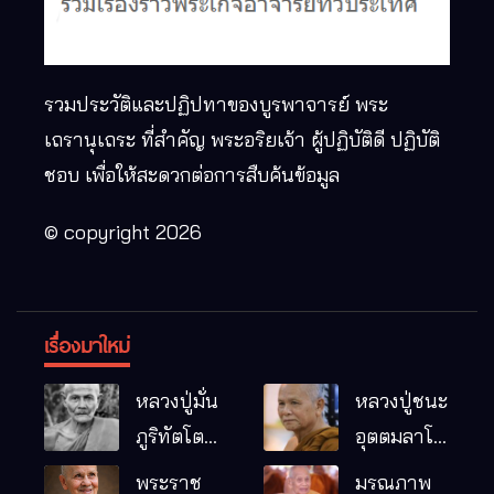
รวมประวัติและปฏิปทาของบูรพาจารย์ พระ
เถรานุเถระ ที่สำคัญ พระอริยเจ้า ผู้ปฏิบัติดี ปฏิบัติ
ชอบ เพื่อให้สะดวกต่อการสืบค้นข้อมูล
© copyright 2026
เรื่องมาใหม่
หลวงปู่มั่น
หลวงปู่ชนะ
ภูริทัตโต
อุตตมลาโภ
พระอริยเจ้า
วัดป่าโนน
พระราช
มรณภาพ