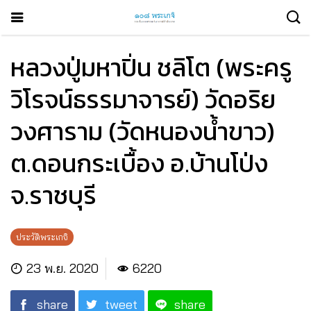
หลวงปู่มหาปิ่น ชลิโต (พระครู
วิโรจน์ธรรมาจารย์) วัดอริย
วงศาราม (วัดหนองน้ำขาว)
ต.ดอนกระเบื้อง อ.บ้านโป่ง
จ.ราชบุรี
ประวัติพระเกจิ
23 พ.ย. 2020
6220
share
tweet
share