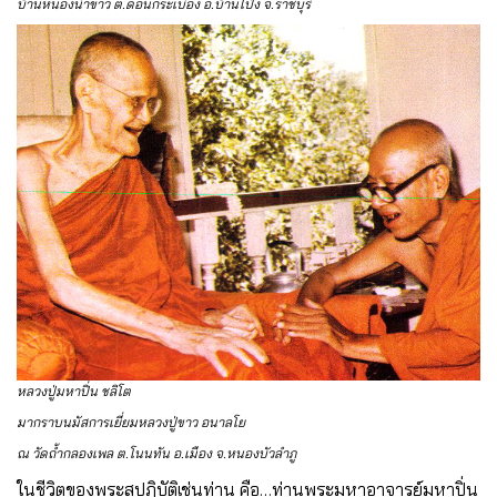
บ้านหนองน้ำขาว ต.ดอนกระเบื้อง อ.บ้านโป่ง จ.ราชบุรี
หลวงปู่มหาปิ่น ชลิโต
มากราบนมัสการเยี่ยมหลวงปู่ขาว อนาลโย
ณ วัดถ้ำกลองเพล ต.โนนทัน อ.เมือง จ.หนองบัวลำภู
ในชีวิตของพระสุปฏิบัติเช่นท่าน คือ…ท่านพระมหาอาจารย์มหาปิ่น