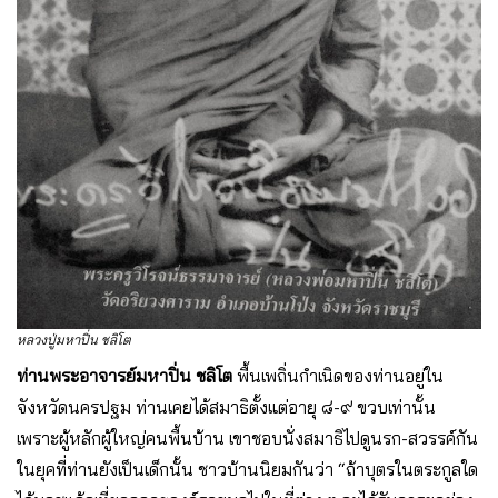
หลวงปู่มหาปิ่น ชลิโต
ท่านพระอาจารย์มหาปิ่น ชลิโต
พื้นเพถิ่นกำเนิดของท่านอยู่ใน
จังหวัดนครปฐม ท่านเคยได้สมาธิตั้งแต่อายุ ๘-๙ ขวบเท่านั้น
เพราะผู้หลักผู้ใหญ่คนพื้นบ้าน เขาชอบนั่งสมาธิไปดูนรก-สวรรค์กัน
ในยุคที่ท่านยังเป็นเด็กนั้น ชาวบ้านนิยมกันว่า “ถ้าบุตรในตระกูลใด