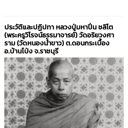
ประวัติและปฏิปทา หลวงปู่มหาปิ่น ชลิโต
(พระครูวิโรจน์ธรรมาจารย์) วัดอริยวงศา
ราม (วัดหนองน้ำขาว) ต.ดอนกระเบื้อง
อ.บ้านโป่ง จ.ราชบุรี