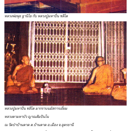
หลวงพ่อพุธ ฐานิโย กับ หลวงปู่มหาปิ่น ชลิโต
หลวงปู่มหาปิ่น ชลิโต มากราบนมัสการเยี่ยม
หลวงตามหาบัว ญาณสัมปันโน
ณ วัดป่าบ้านตาด ต.บ้านตาด อ.เมือง จ.อุดรธานี