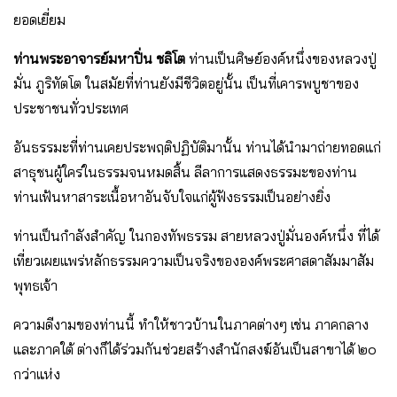
ยอดเยี่ยม
ท่านพระอาจารย์มหาปิ่น ชลิโต
ท่านเป็นศิษย์องค์หนึ่งของหลวงปู่
มั่น ภูริทัตโต ในสมัยที่ท่านยังมีชีวิตอยู่นั้น เป็นที่เคารพบูชาของ
ประชาชนทั่วประเทศ
อันธรรมะที่ท่านเคยประพฤติปฏิบัติมานั้น ท่านได้นำมาถ่ายทอดแก่
สาธุชนผู้ใคร่ในธรรมจนหมดสิ้น ลีลาการแสดงธรรมะของท่าน
ท่านเฟ้นหาสาระเนื้อหาอันจับใจแก่ผู้ฟังธรรมเป็นอย่างยิ่ง
ท่านเป็นกำลังสำคัญ ในกองทัพธรรม สายหลวงปู่มั่นองค์หนึ่ง ที่ได้
เที่ยวเผยแพร่หลักธรรมความเป็นจริงขององค์พระศาสดาสัมมาสัม
พุทธเจ้า
ความดีงามของท่านนี้ ทำให้ชาวบ้านในภาคต่างๆ เช่น ภาคกลาง
และภาคใต้ ต่างก็ได้ร่วมกันช่วยสร้างสำนักสงฆ์อันเป็นสาขาได้ ๒๐
กว่าแห่ง