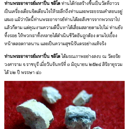
ท่านพระอาจารย์มหาปิ่น ชลิโต
ท่านได้ก่อสร้างขึ้นเป็นวัดที่ถาวร
เป็นเครื่องเตือนจิตเตือนใจให้ระลึกถึงท่านและพระธรรมคำสอนอยู่
เสมอ แม้ว่าบัดนี้ท่านพระอาจารย์ท่านได้ละสังขารจากพวกเราไป
แล้วก็ตาม แต่คุณงามความดีนั้นหาได้เสื่อมสลายตามไปไม่ ท่านยัง
ทิ้งรอย ให้พวกเราทั้งหลายได้ดำเนินชีวิตอันถูกต้อง ตามไปเบื้อง
หน้าตลอดกาลนาน และเป็นความสุขนิรันดรอย่างแท้จริง
ท่านพระอาจารย์มหาปิ่น ชลิโต
ได้มรณภาพอย่างสงบ ณ วัดอริย
วงศาราม จ.ราชบุรี เมื่อวันจันทร์ที่ ๓ มิถุนายน ๒๕๒๔ สิริอายุรวม
ได้ ๖๒ ปี พรรษา ๔๐