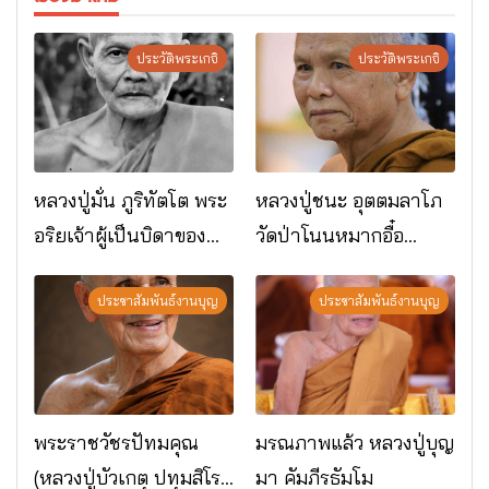
ประวัติพระเกจิ
ประวัติพระเกจิ
หลวงปู่มั่น ภูริทัตโต พระ
หลวงปู่ชนะ อุตตมลาโภ
อริยเจ้าผู้เป็นบิดาของ
วัดป่าโนนหมากอื๋อ
พระกรรมฐาน
อ.เมือง จ.มหาสารคาม
ประชาสัมพันธ์งานบุญ
ประชาสัมพันธ์งานบุญ
พระราชวัชรปัทมคุณ
มรณภาพแล้ว หลวงปู่บุญ
(หลวงปู่บัวเกตุ ปทุมสิโร)
มา คัมภีรธัมโม