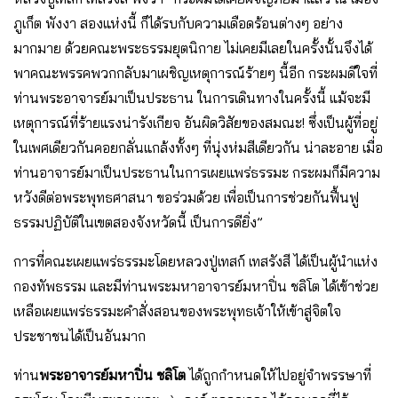
ภูเก็ต พังงา สองแห่งนี้ ก็ได้รบกับความเดือดร้อนต่างๆ อย่าง
มากมาย ด้วยคณะพระธรรมยุตนิกาย ไม่เคยมีเลยในครั้งนั้นจึงได้
พาคณะพรรคพวกกลับมาเผชิญเหตุการณ์ร้ายๆ นี้อีก กระผมดีใจที่
ท่านพระอาจารย์มาเป็นประธาน ในการเดินทางในครั้งนี้ แม้จะมี
เหตุการณ์ที่ร้ายแรงน่ารังเกียจ อันผิดวิสัยของสมณะ! ซึ่งเป็นผู้ที่อยู่
ในเพศเดียวกันคอยกลั่นแกล้งทั้งๆ ที่นุ่งห่มสีเดียวกัน น่าละอาย เมื่อ
ท่านอาจารย์มาเป็นประธานในการเผยแพร่ธรรมะ กระผมก็มีความ
หวังดีต่อพระพุทธศาสนา ขอร่วมด้วย เพื่อเป็นการช่วยกันฟื้นฟู
ธรรมปฏิบัติในเขตสองจังหวัดนี้ เป็นการดียิ่ง”
การที่คณะเผยแพร่ธรรมะโดยหลวงปู่เทสก์ เทสรังสี ได้เป็นผู้นำแห่ง
กองทัพธรรม และมีท่านพระมหาอาจารย์มหาปิ่น ชลิโต ได้เข้าช่วย
เหลือเผยแพร่ธรรมะคำสั่งสอนของพระพุทธเจ้าให้เข้าสู่จิตใจ
ประชาชนได้เป็นอันมาก
ท่าน
พระอาจารย์มหาปิ่น ชลิโต
ได้ถูกกำหนดให้ไปอยู่จำพรรษาที่