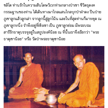
ชลิโต ท่านรักในความสันโดษวิเวกท่ามกลางป่าเขา ชีวิตธุดงค
กรรมฐานของท่าน ได้เดินทางมาไกลแสนไกลบุกป่าฝ่าดง ปีนป่าย
ภูเขาลูกแล้วลูกเล่า จากลูกนี้สู่ลูกโน้น และในที่สุดท่านก็มาหยุด ณ
ภูเขาลูกหนึ่ง รำพึงอยู่ที่เชิงเขา เป็น ภูเขาลูกย่อม มีพระบรม
สารีริกธาตุบรรจุอยู่ในสถูปองค์น้อย ณ ที่นั้นเราจึงเรียกว่า “พระ
ธาตุเขาน้อย” หรือ วัดป่าพระธาตุเขาน้อย