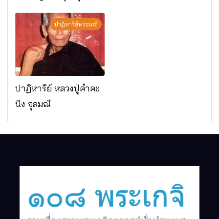
มรณภาพแล้ว วัดป่า
ดาราภิรมย์ อ.แม่ริม
ปาฏิหาริย์พระเกจิ
จ.เชียงใหม่
ปาฏิหาริย์ หลวงปู่คำคะ
นิง จุลมณี