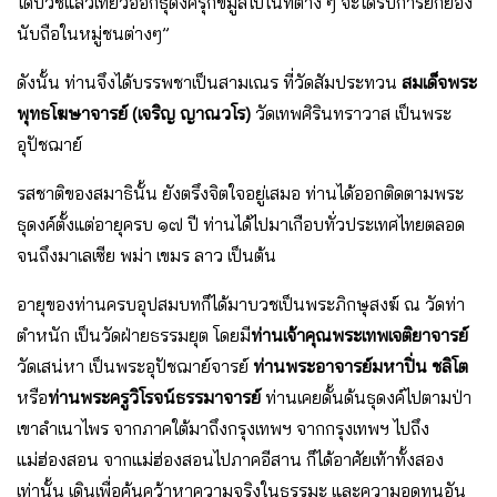
ได้บวชแล้วเที่ยวออกธุดงค์รุกขมูลไปในที่ต่าง ๆ จะได้รับการยกย่อง
นับถือในหมู่ชนต่างๆ”
ดังนั้น ท่านจึงได้บรรพชาเป็นสามเณร ที่วัดสัมประทวน
สมเด็จพระ
พุทธโฆษาจารย์ (เจริญ ญาณวโร)
วัดเทพศิรินทราวาส เป็นพระ
อุปัชฌาย์
รสชาติของสมาธินั้น ยังตรึงจิตใจอยู่เสมอ ท่านได้ออกติดตามพระ
ธุดงค์ตั้งแต่อายุครบ ๑๗ ปี ท่านได้ไปมาเกือบทั่วประเทศไทยตลอด
จนถึงมาเลเซีย พม่า เขมร ลาว เป็นต้น
อายุของท่านครบอุปสมบทก็ได้มาบวชเป็นพระภิกษุสงฆ์ ณ วัดท่า
ตำหนัก เป็นวัดฝ่ายธรรมยุต โดยมี
ท่านเจ้าคุณพระเทพเจติยาจารย์
วัดเสน่หา เป็นพระอุปัชฌาย์จารย์
ท่านพระอาจารย์มหาปิ่น ชลิโต
หรือ
ท่านพระครูวิโรจน์ธรรมาจารย์
ท่านเคยดั้นด้นธุดงค์ไปตามป่า
เขาลำเนาไพร จากภาคใต้มาถึงกรุงเทพฯ จากกรุงเทพฯ ไปถึง
แม่ฮ่องสอน จากแม่ฮ่องสอนไปภาคอีสาน ก็ได้อาศัยเท้าทั้งสอง
เท่านั้น เดินเพื่อค้นคว้าหาความจริงในธรรมะ และความอดทนอัน