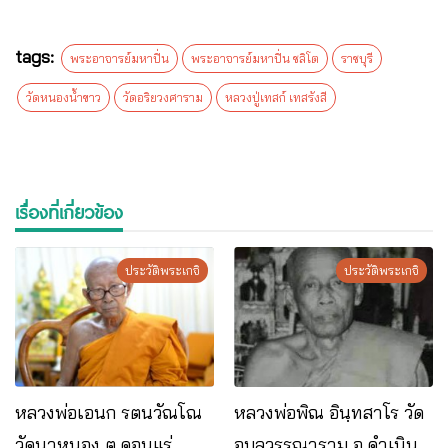
tags:
พระอาจารย์มหาปิ่น
พระอาจารย์มหาปิ่น ชลิโต
ราชบุรี
วัดหนองน้ำขาว
วัดอริยวงศาราม
หลวงปู่เทสก์ เทสรังสี
เรื่องที่เกี่ยวข้อง
ประวัติพระเกจิ
ประวัติพระเกจิ
หลวงพ่อเอนก รตนวัณโณ
หลวงพ่อพิณ อินฺทสาโร วัด​
วัดนาหนอง ต.ดอนแร่
อุบล​วรรณาราม​ อ.ดำเนิน