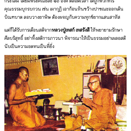
กระโสม โดยมีพระคณะละ ๑๖ องค์ ตลอดเวลา ได้ถูกพวกที่ไร้
คุณธรรมบุกรบกวน เช่น เผากุฏิ เอาก้อนหินขว้างปาขณะออกเดิน
บิณฑบาต ลอบวางยาพิษ ต้องผจญกับความทุกข์ยากแสนสาหัส
แต่ก็ได้รับการเตือนสติจาก
หลวงปู่เทสก์ เทสรังสี
ให้พยายามรักษา
ศีลบริสุทธิ์ อย่าทิ้งสติการภาวนา พิจารณาให้เป็นธรรมอย่าเผลอสติ
นับเป็นความอดทนเป็นที่ยิ่ง