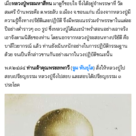
เมื่อ
หลวงปู่พระมหาสีทน
มาดูก็ชอบใจ จึงได้อยู่จำพรรษาที่ วัด
สมศรี บ้านพระคือ ต.พระลับ อ.เมือง จ.ขอนแก่น เนื่องจากหลวงปู่มี
ความรู้ทั้งทางปริยัติและปฏิบัติ จึงมีพระเณรร่วมจำพรรษาในแต่ละ
ปีอย่างต่ำราวๆ ๓๐ รูป ซึ่งหลวงปู่ได้แนะนำพร่ำสอนอย่างเอาจริง
เอาจังตามนิสัยของท่าน โดยนอกจากหลวงปู่จะสอนทางปริยัติ คือ
บาลีไวยากรณ์ แล้ว ท่านยังเน้นหนักอย่างในการปฏิบัติกรรมฐาน
ด้วย จนเป็นที่กล่าวขานกันอย่างมากในวงปฏิบัติขณะนั้น
พ.ศ.๒๔๘๔
ท่านเจ้าคุณพระเทพกวี
(
จูม พันธุโล
) สั่งให้หลวงปู่ไป
สอบเปรียญธรรม หลวงปู่จึงไปสอบ และสอบได้เปรียญธรรม ๓
ประโยค