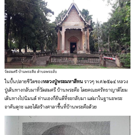
วัดสมศรี บ้านพระคือ ตำบลพระลับ
ในบั้นปลายชีวิตของ
หลวงปู่พระมหาสีทน
ราวๆ พ.ศ.๒๕๑๔ หลวง
ปู่เดินทางกลับมาที่วัดสมศรี บ้านพระคือ โดยคณะศรัทธาญาติโยม
เดินทางไปนิมนต์ ท่านเองก็ยินดีที่จะกลับมา แต่มาในฐานะพระ
อาคันตุกะ และได้สร้างศาลาขึ้นที่บ้านพระคือด้วย