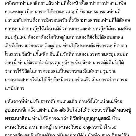
หลังจากท่านลาสิกขาแล้ว ท่านก็ตั้งหน้าตั้งตาทำการทำงาน เพื่อ
ทดแทนคุณบิดามารดาได้ประมาณ ๑ ปี บิดามารดาของท่านก็
ปรารภกับท่านถึงการมีครอบครัว ทั้งบิดามารดาของท่านก็ได้ติดต่อ
ทาบทามฝ่ายหญิงไว้แล้ว แม้ตัวท่านเองและฝ่ายหญิงก็มีความสนิท
สนมคุ้นเคย ต้องตาต้องใจกันอยู่ แต่ท่านเองก็ยังไม่ได้ตอบตกลง
เสียทีเดียว แต่ขอเวลาคิดดูก่อน ท่านได้ไปนอนคิดพิจารณาที่ศาลา
โรงธรรมวัดบ้านขี้เหล็ก อันเป็นวัดที่ท่านเองบรรพชาและอุปสมบท
ก่อนนี้ ท่านใช้เวลาใคร่ครวญอยู่ถึง ๓ วัน จึงสามารถตัดสินใจได้
ว่าการใช้ชีวิตในการครองตนเป็นฆราวาส มีแต่ความวุ่นวาย
หาความสบายใจไม่ได้ ยิ่งต้องมีครอบครัวแล้ว เป็นการสร้างภาระ
นานัปการ
หลังจากที่ท่านได้ปรารภกับตนเองแล้ว ท่านก็ตั้งใจแน่วแน่ที่จะ
อุปสมบทอีกครั้ง แต่ท่านยังคงตัดสินใจไม่ได้ว่าจะบวชที่ใดดี
หลวงปู่
พระมหาสีทน
ท่านได้พิจารณาว่า ที่
วัดป่าบุญญานุสรณ์
บ้าน
หนองวัวซอ ต.หมากหญ้า อ.หนองวัวซอ จ.อุดรธานี มี พระ
อาจารย์เพชร ซึ่งเป็นเครือญาติของท่านได้ไปบำเพ็ญสมณกิจอยู่ ซึ่ง