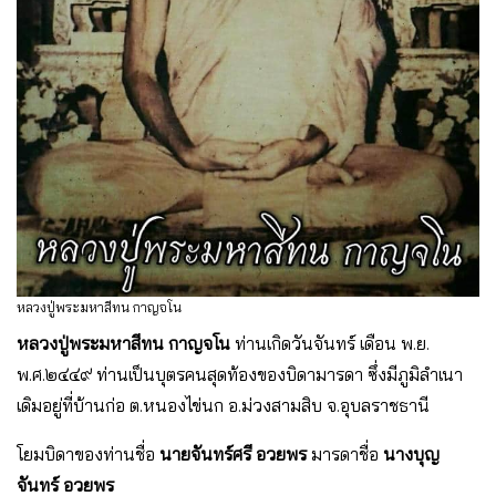
หลวงปู่พระมหาสีทน กาญจโน
หลวงปู่พระมหาสีทน กาญจโน
ท่านเกิดวันจันทร์ เดือน พ.ย.
พ.ศ.๒๔๔๙ ท่านเป็นบุตรคนสุดท้องของบิดามารดา ซึ่งมีภูมิลำเนา
เดิมอยู่ที่บ้านก่อ ต.หนองไข่นก อ.ม่วงสามสิบ จ.อุบลราชธานี
โยมบิดาของท่านชื่อ
นายจันทร์ศรี อวยพร
มารดาชื่อ
นางบุญ
จันทร์ อวยพร