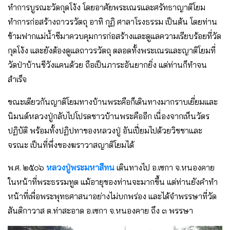
ทำการบูรณะวัดกุดโง้ง โดยอาศัยพระเณรและศรัทธาญาติโยม
ทำการก่อสร้างถาวรวัตถุ อาทิ กุฏิ ศาลาโรงธรรม เป็นต้น โดยท่าน
ข้ามฟากแม่น้ำชีมาควบคุมการก่อสร้างและดูแลความเรียบร้อยที่วัด
กุดโง้ง และยังต้องดูแลถาวรวัตถุ ตลอดทั้งพระเณรและญาติโยมที่
วัดป่าบ้านชีวังแคนด้วย ถือเป็นภาระอันยากยิ่ง แต่ท่านก็ทำจน
สำเร็จ
ขณะเดียวกันญาติโยมทางบ้านพระคือก็เดินทางมากราบเยี่ยมและ
นิมนต์หลวงปู่กลับไปโปรดชาวบ้านพระคืออีก เนื่องจากเห็นวัตร
ปฏิบัติ พร้อมทั้งปฏิปทาของหลวงปู่ อันเปี่ยมไปด้วยวิชชาและ
จรณะ เป็นที่พึ่งของฆราวาสญาติโยมได้
พ.ศ. ๒๕๐๖
หลวงปู่พระมหาสีทน
เดินทางไป อ.เซกา จ.หนองคาย
ในหน้าที่พระธรรมทูต แม้อายุของท่านจะมากขึ้น แต่ท่านยังคำทำ
หน้าที่เพื่อพระพุทธศาสนาอย่างไม่บกพร่อง และได้จำพรรษาที่วัด
สันติกาวาส ต.ท่าสะอาด อ.เซกา จ.หนองคาย ถึง ๓ พรรษา