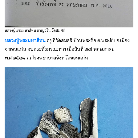
หลวงปู่พระมหาสีทน กาญจโน วัดสมศรี
หลวงปู่พระมหาสีทน
อยู่ที่วัดสมศรี บ้านพระคือ ต.พระลับ อ.เมือง
จ.ขอนแก่น จนกระทั่งมรณภาพ เมื่อวันที่ ๒๗ พฤษภาคม
พ.ศ.๒๕๑๘ ณ โรงพยาบาลจังหวัดขอนแก่น