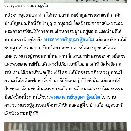
หลวงปู่พระมหาสีทน กาญจโน
หลังจากอุปสมบท ท่านได้กราบลา
ท่านเจ้าคุณพระราชเวที
มาพัก
บำเพ็ญสมณกิจที่วัดป่าบุญญานุสรณ์ โดยมีพระอาจารย์เพชรและ
พระอาจารย์ขันให้การอบรมด้านกรรมฐานอยู่เสมอ และท่านก็ได้
พบสหธรรมิกคู่ใจ คือ
พระอาจารย์บุญมา ฐิตเปโม
หลังจากที่ท่านได้
ช่วยดูแลรักษาความเรียบร้อยและช่วยภารกิจต่างๆ ของวัดพอ
สมควร
หลวงปู่พระมหาสีทน
ท่านก็กราบลา
ท่านพระอาจารย์เพชร
และ
พระอาจารย์ขัน
เดินทางไปเรียนบาลีไวยากรณ์ที่ วัดโพธิสมภ
รณ์ ท่านใช้เวลาเรียนอยู่ถึง ๔ ปี สอบได้นักธรรมตรี หลวงปู่ท่านมี
ความตั้งใจที่จะศึกษาทั้งด้านปริยัติและปฏิบัติ ดังนั้น หลังจากได้
ศึกษาเล่าเรียนพอเป็นแนวทางแล้ว ท่านก็ออกแสวงหาโมกขธรรม
มีอยู่ครั้งหนึ่งท่านได้ชวน
พระอาจารย์บุญมา ฐิตเปโม
ไปกราบ
คารวะ
หลวงปู่สุวรรณ
ซึ่งมาพักปักกลดอยู่ที่ อ.บ้านผือ จ.อุดรธานี
เพื่อฟังธรรมปฏิบัติ