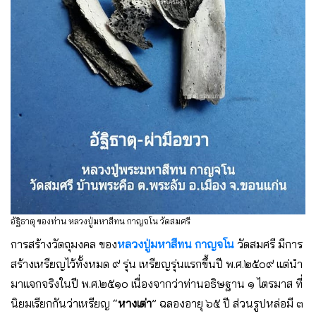
อัฐิธาตุ ของท่าน หลวงปู่มหาสีทน กาญจโน วัดสมศรี
การสร้างวัตถุมงคล ของ
หลวงปู่มหาสีทน กาญจโน
วัดสมศรี มีการ
สร้างเหรียญไว้ทั้งหมด ๙ รุ่น เหรียญรุ่นแรกขึ้นปี พ.ศ.๒๕๐๙ แต่นำ
มาแจกจริงในปี พ.ศ.๒๕๑๐ เนื่องจากว่าท่านอธิษฐาน ๑ ไตรมาส ที่
นิยมเรียกกันว่าเหรียญ “
หางเต่า
” ฉลองอายุ ๖๕ ปี ส่วนรูปหล่อมี ๓