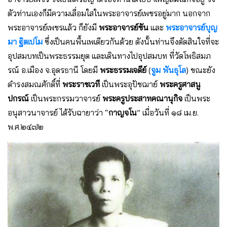
ตัวท่านเองก็มีความเลื่อมใสในพระอาจารย์เพชรอยู่มาก นอกจาก
พระอาจารย์เพชรแล้ว ก็ยังมี
พระอาจารย์ขัน
และ
พระอาจารย์บุญ
มา ฐิตเปโม
ซึ่งเป็นคนพื้นเพเดียวกันด้วย ดังนั้นท่านจึงตัดสินใจที่จะ
อุปสมบทเป็นพระธรรมยุต และเดินทางไปอุปสมบท ที่วัดโพธิสมภ
รณ์ อ.เมือง จ.อุดรธานี โดยมี
พระธรรมเจดีย์
(
จูม พันธุโล
) ขณะยัง
ดำรงสมณศักดิ์ที่
พระราชเวที
เป็นพระอุปัชฌาย์
พระครูศาสนู
ปกรณ์
เป็นพระกรรมวาจารย์
พระครูประสาทคณานุกิจ
เป็นพระ
อนุสาวนาจารย์ ได้รับฉายาว่า “
กาญจโน
” เมื่อวันที่ ๑๘ เม.ย.
พ.ศ.๒๔๗๒