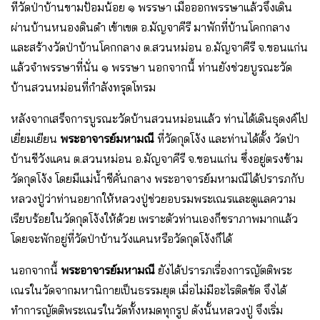
ที่วัดป่าบ้านขามป้อมน้อย ๑ พรรษา เมื่อออกพรรษาแล้วจึงเดิน
ผ่านบ้านหนองดินดำ เข้าเขต อ.มัญจาคีรี มาพักที่บ้านโคกกลาง
และสร้างวัดป่าบ้านโคกกลาง ต.สวนหม่อน อ.มัญจาคีรี จ.ขอนแก่น
แล้วจำพรรษาที่นั่น ๑ พรรษา นอกจากนี้ ท่านยังช่วยบูรณะวัด
บ้านสวนหม่อนที่กำลังทรุดโทรม
หลังจากเสร็จการบูรณะวัดบ้านสวนหม่อนแล้ว ท่านได้เดินธุดงค์ไป
เยี่ยมเยียน
พระอาจารย์มหามณี
ที่วัดกุดโง้ง และท่านได้ตั้ง วัดป่า
บ้านชีวังแคน ต.สวนหม่อน อ.มัญจาคีรี จ.ขอนแก่น ซึ่งอยู่ตรงข้าม
วัดกุดโง้ง โดยมีแม่น้ำชีคั่นกลาง พระอาจารย์มหามณีได้ปรารภกับ
หลวงปู่ว่าท่านอยากให้หลวงปู่ช่วยอบรมพระเณรและดูแลความ
เรียบร้อยในวัดกุดโง้งให้ด้วย เพราะตัวท่านเองก็ชราภาพมากแล้ว
โดยจะพักอยู่ที่วัดป่าบ้านวังแคนหรือวัดกุดโง้งก็ได้
นอกจากนี้
พระอาจารย์มหามณี
ยังได้ปรารภเรื่องการญัตติพระ
เณรในวัดจากมหานิกายเป็นธรรมยุต เมื่อไม่มีอะไรติดขัด จึงได้
ทำการญัตติพระเณรในวัดทั้งหมดทุกรูป ดังนั้นหลวงปู่ จึงเริ่ม