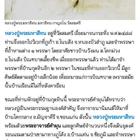
หลวงปู่พระมหาสีทน มหาสีทน กาญจโน วัดสมศรี
หลวงปู่พระมหาสีทน
อยู่ที่วัดสมศรี เรื่อยมาจนกระทั่ง พ.ศ.๒๔๘๗
ท่านจึงออกไปวิเวกที่ภูเก้า อ.โนนสัง จ.หนองบัวลำภู และจำพรรษา
ที่ถ้ำหามต่าง ๑ พรรษา โดยอาศัยชาวบ้านวังมน ต.โคกม่วง
อ.โนนสัง บิณฑบาตเลี้ยงชีพ เมื่อออกพรรษาแล้ว ท่านได้มาจำ
พรรษาที่บ้านกุดหินอีก ๒ พรรษา ในขณะที่ท่านออกวิเวกนี้ มีลูก
ศิษย์ติดตามอยู่บ้างเล็กน้อย เพื่อเหมาะแก่การบิณฑบาต เพราะสมัย
นั้นบ้านเรือนมีไม่กี่หลังคาเรือน
ขณะที่ท่านพักอยู่ที่บ้านกุดหินนี้ พระอาจารย์คำผุนได้ทราบว่า
หลวงปู่เป็นพระกรรมฐานองค์สำคัญ จึงอาราธนานิมนต์ให้มาที่
บ้านโคกกลาง อ.มัญจาคีรี จ.ขอนแก่น ดังนั้น
หลวงปู่พระมหาสีทน
พร้อมด้วย
พระอาจารย์คำผุน
และลูกศิษย์จำนวนหนึ่งจึงเดินธุดงค์
รอนแรมตามป่าเขามาทางภูโค้ง อ.บ้านแท่น จ.ชัยภูมิ และจำพรรษา