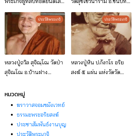
พระเกจิผู้ที่สืบทอดยันต์เสือ
วัดสุขโขวนาราม อ.ชนบท
หัวขาดอันโด่งดัง
จ.ขอนแก่น
ประวัติพระเกจิ
ประวัติพระเกจิ
หลวงปู่ถวิล สุจิณฺโณ วัดป่า
หลวงปู่หิน ปภังกโร อริย
สุจิณโณ อ.บ้านฝาง
สงฆ์ ๕ แผ่น แห่งวัดวัด
จ.ขอนแก่น
โพธาราม
หมวดหมู่
ฆราวาสจอมขมังเวทย์
ธรรมะพระอริยสงฆ์
ประชาสัมพันธ์งานบุญ
ประวัติพระเกจิ