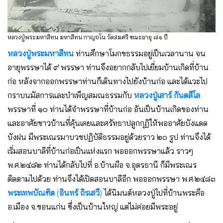
หลวงปู่พระมหาสีทน มหาสีทน กาญจโน วัดสมศรี ขณะอายุ ๗๑ ปี
หลวงปู่พระมหาสีทน
ท่านศึกษาโมกขธรรมอยู่เป็นเวลานาน จน
อายุพรรษาได้ ๙ พรรษา ท่านจึงอยากกลับไปเยี่ยมบ้านเกิดที่บ้าน
ก่อ หลังจากออกพรรษาท่านก็เดินทางไปยังบ้านก่อ และได้แวะไป
กราบนมัสการและบำเพ็ญสมณธรรมกับ
หลวงปู่เสาร์ กันตสีโล
พรรษาที่ ๑๐ ท่านได้จำพรรษาที่บ้านก่อ อันเป็นบ้านเกิดของท่าน
และอาศัยชาวบ้านที่คุ้นเคยและศรัทธาปลูกกุฏิให้พออาศัยบังแดด
บังฝน มีพระเณรมาบวชปฏิบัติธรรมอยู่ด้วยราว ๒๐ รูป ท่านจึงได้
เริ่มสอนบาลีที่บ้านก่อเป็นแห่งแรก พอออกพรรษาแล้ว ราวๆ
พ.ศ.๒๔๘๒ ท่านได้กลับไปที่ อ.บ้านผือ จ.อุดรธานี ก็มีพระเณร
ติดตามไปด้วย ท่านจึงได้เปิดสอนบาลีอีก พอออกพรรษา พ.ศ.๒๔๘๓
พระเทพบัณฑิต
(
อินทร์ ถิรเสวี
)
ได้นิมนต์หลวงปู่ไปที่บ้านพระคือ
อ.เมือง จ.ขอนแก่น ซึ่งเป็นบ้านใหญ่ แต่ไม่ค่อยมีพระอยู่