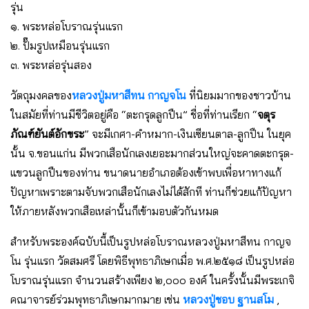
รุ่น
๑. พระหล่อโบราณรุ่นแรก
๒. ปั๊มรูปเหมือนรุ่นแรก
๓. พระหล่อรุ่นสอง
วัตถุมงคลของ
หลวงปู่มหาสีทน กาญจโน
ที่นิยมมากของชาวบ้าน
ในสมัยที่ท่านมีชีวิตอยู่คือ “ตะกรุดลูกปืน” ชื่อที่ท่านเรียก “
จตุร
ภัณฑ์ยันต์อักขระ
” จะมีเกศา-คำหมาก-เงินเซียนตาล-ลูกปืน ในยุค
นั้น จ.ขอนแก่น มีพวกเสือนักเลงเยอะมากส่วนใหญ่จะคาดตะกรุด-
แขวนลูกปืนของท่าน ขนาดนายอำเภอต้องเข้าพบเพื่อหาทางแก้
ปัญหาเพราะตามจับพวกเสือนักเลงไม่ได้สักที ท่านก็ช่วยแก้ปัญหา
ให้ภายหลังพวกเสือเหล่านั้นก็เข้ามอบตัวกันหมด
สำหรับพระองค์ฉบับนี้เป็นรูปหล่อโบราณหลวงปู่มหาสีทน กาญจ
โน รุ่นแรก วัดสมศรี โดยพิธีพุทธาภิเษกเมื่อ พ.ศ.๒๕๑๘ เป็นรูปหล่อ
โบราณรุ่นแรก จำนวนสร้างเพียง ๒,๐๐๐ องค์ ในครั้งนั้นมีพระเกจิ
คณาจารย์ร่วมพุทธาภิเษกมากมาย เช่น
หลวงปู่ชอบ ฐานสโม
,