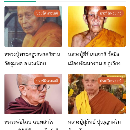
ประวัติพระเกจิ
ประวัติพระเกจิ
หลวงปู่พระครูวรพรตวิธาน
หลวงปู่ธีร์ เขมจารี วัดมิ่ง
วัดจุมพล อ.แวงน้อย
เมืองพัฒนาราม อ.ภูเวียง
จ.ขอนแก่น
จ.ขอนแก่น
ประวัติพระเกจิ
ประวัติพระเกจิ
หลวงพ่อไฉน ฉนฺทสาโร
หลวงปู่สุภัทธ์ ปุญฺญาคโม​