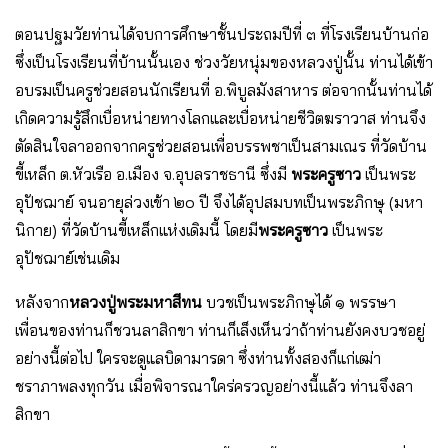
ตอนปฐมวัยท่านได้จบการศึกษาชั้นประถมปีที่ ๓ ที่โรงเรียนบ้านก่อ
ซึ่งเป็นโรงเรียนที่บ้านนั้นเอง ช่วงวัยหนุ่มของหลวงปู่นั้น ท่านได้เข้า
อบรมเป็นครูช่วยสอนนักเรียนที่ อ.พิบูลมังสาหาร ต่อจากนั้นท่านได้
เกิดความรู้สึกเบื่อหน่ายทางโลกและเบื่อหน่ายชีวิตฆราวาส ท่านจึง
ตัดสินใจลาออกจากครูช่วยสอนเพื่อบรรพชาเป็นสามเณร ที่วัดบ้าน
ขี้เหล็ก ต.หัวเรือ อ.เมือง จ.อุบลราชธานี ซึ่งมี
พระครูซาว
เป็นพระ
อุปัชฌาย์ จนอายุล่วงเข้า ๒๐ ปี จึงได้อุปสมบทเป็นพระภิกษุ (มหา
นิกาย) ที่วัดบ้านขี้เหล็กแห่งเดิมนี้ โดยมี
พระครูซาว
เป็นพระ
อุปัชฌาย์เช่นเดิม
หลังจาก
หลวงปู่พระมหาสีทน
บวชเป็นพระภิกษุได้ ๑ พรรษา
เพื่อนของท่านก็ชวนลาสิกขา ท่านก็เล็งเห็นว่าถ้าท่านยังคงบวชอยู่
อย่างนี้ต่อไป ใครจะดูแลบิดามารดา ซึ่งท่านทั้งสองก็แก่เฒ่า
ชราภาพลงทุกวัน เมื่อพิจารณาใคร่ครวญอย่างนี้แล้ว ท่านจึงลา
สิกขา