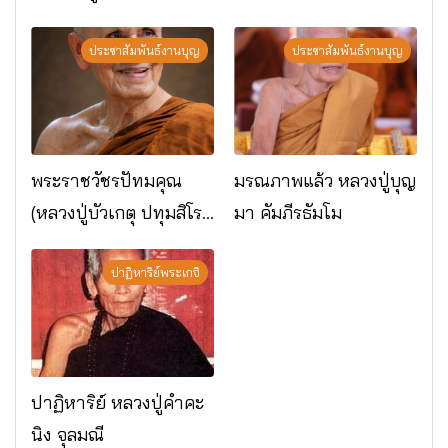
พระกรรมฐาน
อ.เมือง จ.มหาสารคาม
ประชาสัมพันธ์งานบุญ
ประชาสัมพันธ์งานบุญ
พระราชวัชรปัทมคุณ
มรณภาพแล้ว หลวงปู่บุญ
(หลวงปู่บัวเกตุ ปทุมสิโร)
มา คัมภีรธัมโม
มรณภาพแล้ว วัดป่า
ดาราภิรมย์ อ.แม่ริม
ปาฏิหาริย์พระเกจิ
จ.เชียงใหม่
ปาฏิหาริย์ หลวงปู่คำคะ
นิง จุลมณี