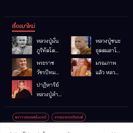
เรื่องมาใหม่
หลวงปู่มั่น
หลวงปู่ชนะ
ภูริทัตโต
อุตตมลาโภ
พระอริยเจ้า
วัดป่าโนน
พระราช
มรณภาพ
ผู้เป็นบิดา
หมากอื๋อ
วัชรปัทม
แล้ว หลวง
ของพระกร
อ.เมือง
คุณ (หลวง
ปู่บุญมา
ปาฏิหาริย์
รมฐาน
จ.มหาสารคาม
ปู่บัวเกตุ
คัมภีรธัมโม
หลวงปู่คำ
ปทุมสิโร)
คะนิง จุล
มรณภาพ
มณี
ฆราวาสจอมขมังเวทย์
ธรรมะพระอริยสงฆ์
แล้ว วัดป่า
ดาราภิรมย์
ประชาสัมพันธ์งานบุญ
ประวัติพระเกจิ
ปาฏิหาริย์พระเกจิ