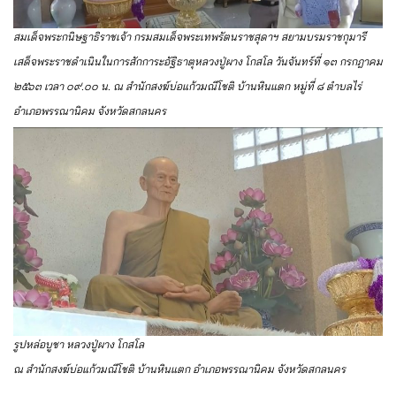
สมเด็จพระกนิษฐาธิราชเจ้า กรมสมเด็จพระเทพรัตนราชสุดาฯ สยามบรมราชกุมารี
เสด็จพระราชดำเนินในการสักการะอัฐิธาตุหลวงปู่ผาง โกสโล วันจันทร์ที่ ๑๓ กรกฎาคม
๒๕๖๓ เวลา ๐๙.๐๐ น. ณ สำนักสงฆ์บ่อแก้วมณีโชติ บ้านหินแตก หมู่ที่ ๘ ตำบลไร่
อำเภอพรรณานิคม จังหวัดสกลนคร
รูปหล่อบูชา หลวงปู่ผาง โกสโล
ณ สำนักสงฆ์บ่อแก้วมณีโชติ บ้านหินแตก อำเภอพรรณานิคม จังหวัดสกลนคร