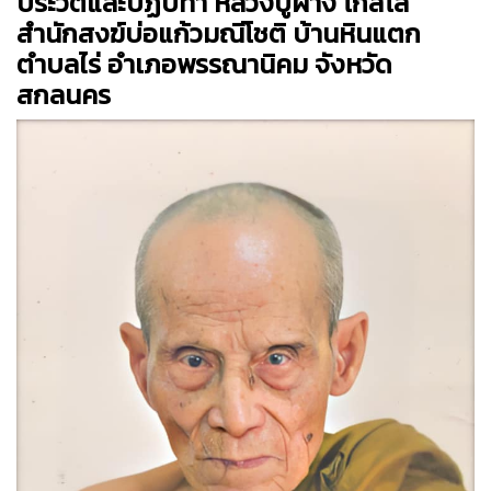
ประวัติและปฏิปทา หลวงปู่ผาง โกสโล
สำนักสงฆ์บ่อแก้วมณีโชติ บ้านหินแตก
ตำบลไร่ อำเภอพรรณานิคม จังหวัด
สกลนคร