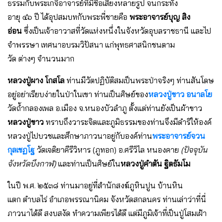
ธรรมกับพระเกจิอาจารย์ที่มีชื่อเสียงหลายรูป จนกระทั่ง
อายุ ๔๖ ปี ได้อุปสมบทกับพระพี่ชายคือ
พระอาจารย์บุญ สิง
อ่อน
ซึ่งเป็นเจ้าอาวาสที่วัดแห่งหนึ่งในจังหวัดอุบลราชธานี และไป
จำพรรษา เทศนาอบรมวิปัสนา แก่พุทธศาสนิกชนตาม
วัด ต่างๆ จำนวนมาก
หลวงปู่ผาง โกสโล
ท่านมีวัตปฏิบัติสมเป็นพระป่าจริงๆ ท่านสันโดษ
อยู่อย่าเรียบง่ายในป่าในเขา ท่านเป็นศิษย์ของ
หลวงปู่ขาว อนาลโย
วัดถ้ำกลองเพล อ.เมือง จ.หนองบัวลำภู ตั้งแต่ท่านยังเป็นผ้าขาว
หลวงปู่ขาว
ทราบถึงวาระจิตและภูมิธรรมของท่านจึงมีดำริให้องค์
หลวงปู่ไปบวชและศึกษาภาวนาอยู่กับองค์ท่าน
พระอาจารย์จวน
กุลเชฏโฐ
วัดเจติยาคีรีวิหาร (ภูทอก) อ.ศรีวิไล หนองคาย
(ปัจจุบัน
จังหวัดบึงกาฬ)
และท่านเป็นศิษย์ใน
หลวงปู่คำตัน ฐิตธัมโม
ในปี พ.ศ. ๒๕๓๘ ท่านมาอยู่ที่สำนักสงฆ์ภูหินปูน บ้านหิน
แตก ตำบลไร่ อำเภอพรรณานิคม จังหวัดสกลนคร ท่านเล่าว่าที่นี่
ภาวนาได้ดี สงบสงัด ทำความเพียรได้ดี แต่มีภูมิเจ้าที่เป็นปู่โสมเฝ้า