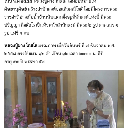
ในปี พ.ศ.๒๕๔๘ หลวงปู่ผาง โกสโล ได้มอบหมายให้
ศิษยานุศิษย์ สร้างสำนักสงฆ์บ่อแก้วมณีโชติ โดยมีโครงการพระ
ราชดำริ อ่างเก็บน้ำบ้านหินแตก ตั้งอยู่ที่พักสงฆ์แห่งนี้ มีพระ
ปริญญา กิตติธโร เป็นหัวหน้าสำนักสงฆ์ มีพระ ๒ รูป สามเณร ๑
รูป แม่ชี ๑ คน
หลวงปู่ผาง โกสโล
มรณภาพ เมื่อวันจันทร์ ที่ ๗ ธันวาคม พ.ศ.
๒๕๕๘ ตรงกับแรม ๑๒ ค่ำ เดือน ๑๒ เวลา ๒๓:๐๐ น. สิริ
อายุ ๙๙ ปี พรรษา ๕๗