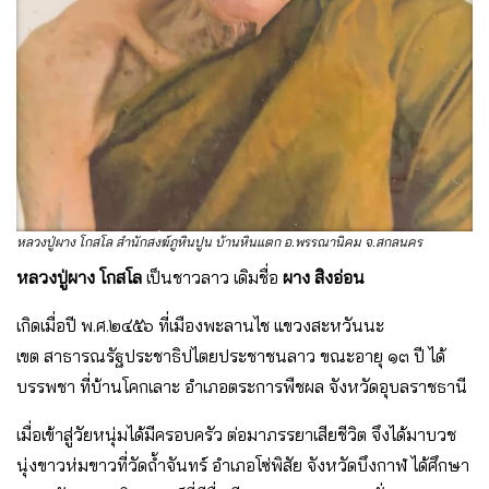
หลวงปู่ผาง โกสโล สำนักสงฆ์ภูหินปูน บ้านหินแตก อ.พรรณานิคม จ.สกลนคร
หลวงปู่ผาง โกสโล
เป็นชาวลาว เดิมชื่อ
ผาง สิงอ่อน
เกิดเมื่อปี พ.ศ.๒๔๕๖ ที่เมืองพะลานไช แขวงสะหวันนะ
เขต สาธารณรัฐประชาธิปไตยประชาชนลาว ขณะอายุ ๑๓ ปี ได้
บรรพชา ที่บ้านโคกเลาะ อำเภอตระการพืชผล จังหวัดอุบลราชธานี
เมื่อเข้าสู่วัยหนุ่มได้มีครอบครัว ต่อมาภรรยาเสียชีวิต จึงได้มาบวช
นุ่งขาวห่มขาวที่วัดถ้ำจันทร์ อำเภอโซ่พิสัย จังหวัดบึงกาฬ ได้ศึกษา