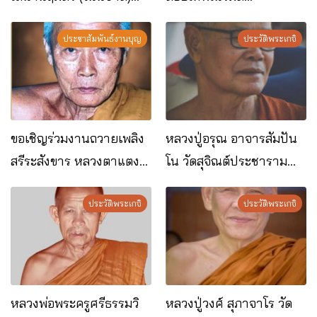
อ.คำตากล้า จ.สกลนคร
อ.พรรณานิคม จ.สกลนคร
ประชาสัมพันธ์งานบุญ
ประวัติพระเกจิ
ขอเชิญร่วมงานถวายเพลิง
หลวงปู่อรุณ อาจารสัมปัน
สรีระสังขาร หลวงตาแตง
โน วัดสุจิณต์ประชาราม
อ่อน กัลยาณธัมโม
ต.บงใต้ อ.สว่างแดนดิน
ประวัติพระเกจิ
จ.สกลนคร
ประวัติพระเกจิ
หลวงพ่อพระครูศรีธรรมวิ
หลวงปู่วงศ์ สุภาจาโร วัด