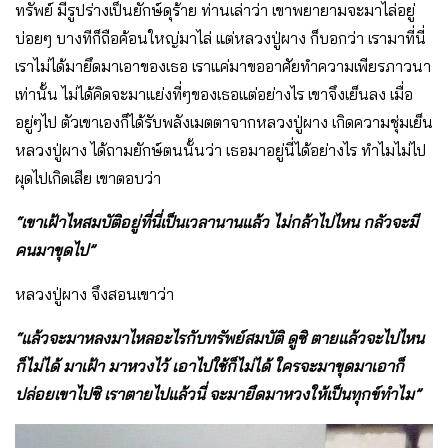
ทรัพย์ มีรูปร่างเป็นยักษ์ดุร้าย ท่านเล่าว่า เขาพยายามจะมาไล่อยู่
บ่อยๆ บางทีก็ถือค้อนใหญ่มาไล่ แต่หลวงปู่ผาง ก็บอกว่า เรามาที่นี่
เราไม่ได้มายึดมาเอาของเธอ เราแค่มาขออาศัยทำความเพียรภาวนา
เท่านั้น ไม่ได้คิดจะมาแย่งที่ๆของเธอแต่อย่างไร เขาจึงเย็นลง เมื่อ
อยู่ๆไป ตัวเขาเองก็ได้รับพลังเมตตาจากหลวงปู่ผาง เกิดความชุ่มเย็น
หลวงปู่ผาง ได้ถามยักษ์ตนนั้นว่า เธอมาอยู่นี่ได้อย่างไร ทำไมไม่ไป
ผุดไปเกิดเสีย เขาตอบว่า
“เขาเฝ้าไหสมบัติอยู่ที่นี่เป็นเวลานานแล้ว ไม่กล้าไปไหน กลัวจะมี
คนมาขุดไป”
หลวงปู่ผาง จึงสอนเขาว่า
“แล้วจะมาหลงมาไหลอะไรกับทรัพย์สมบัติ ดูซิ ตายแล้วจะไปไหน
ก็ไม่ได้ มาเฝ้า มาหวงไว้ เอาไปใช้ก็ไม่ได้ ใครจะมาขุดมาเอาก็
ปล่อยเขาไปซิ เราตายไปแล้วนี่ จะมายึดมาหวงให้เป็นทุกข์ทำไม”