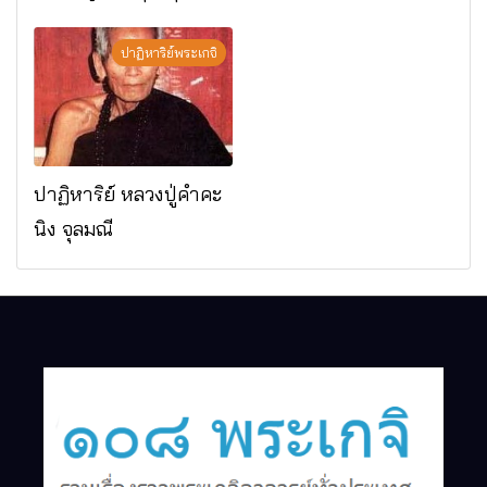
มรณภาพแล้ว วัดป่า
ดาราภิรมย์ อ.แม่ริม
ปาฏิหาริย์พระเกจิ
จ.เชียงใหม่
ปาฏิหาริย์ หลวงปู่คำคะ
นิง จุลมณี