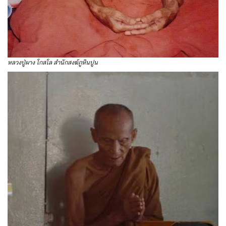
หลวงปู่ผาง โกสโล สำนักสงฆ์ภูหินปูน