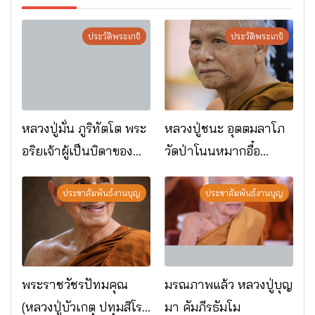
ประวัติพระเกจิ
ประวัติพระเกจิ
หลวงปู่มั่น ภูริทัตโต พระ
หลวงปู่ชนะ อุตตมลาโภ
อริยเจ้าผู้เป็นบิดาของ
วัดป่าโนนหมากอื๋อ
พระกรรมฐาน
อ.เมือง จ.มหาสารคาม
ประชาสัมพันธ์งานบุญ
ประชาสัมพันธ์งานบุญ
พระราชวัชรปัทมคุณ
มรณภาพแล้ว หลวงปู่บุญ
(หลวงปู่บัวเกตุ ปทุมสิโร)
มา คัมภีรธัมโม