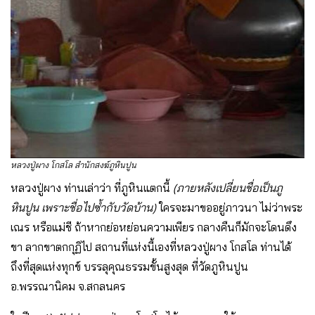
หลวงปู่ผาง โกสโล สำนักสงฆ์ภูหินปูน
หลวงปู่ผาง ท่านเล่าว่า ที่ภูหินแตกนี้
(ภายหลังเปลี่ยนชื่อเป็นภู
หินปูน เพราะชื่อไปซ้ำกับวัดบ้าน)
ใครจะมาขออยู่ภาวนา ไม่ว่าพระ
เณร หรือแม่ชี ถ้าหากย่อหย่อนความเพียร กลางคืนก็มักจะโดนดึง
ขา ลากขาตกกุฏิไป สถานที่แห่งนี้เองที่หลวงปู่ผาง โกสโล ท่านได้
ถึงที่สุดแห่งทุกข์ บรรลุคุณธรรมขั้นสูงสุด ที่วัดภูหินปูน
อ.พรรณานิคม จ.สกลนคร