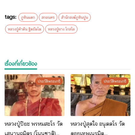
tags:
ภูหินแตก
สกลนคร
สำนักสงฆ์ภูหินปูน
หลวงปู่คำตัน ฐิตธัมโม
หลวงปู่ผาง โกสโล
เรื่องที่เกี่ยวข้อง
ประวัติพระเกจิ
ประวัติพระเกจิ
หลวงปู่ปิยะ พรหมสะโร วัด
หลวงปู่สุดใจ อนุตตโร วัด
เสนานฤมิตร (โนนชาติ)
ดอยเทพเนรมิต