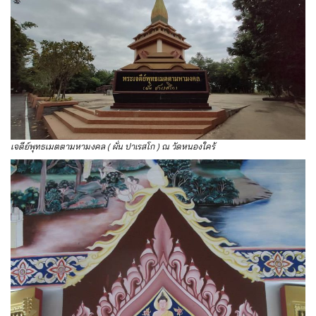
เจดีย์พุทธเมตตามหามงคล ( ผั่น ปาเรสโก ) ณ วัดหนองใคร้