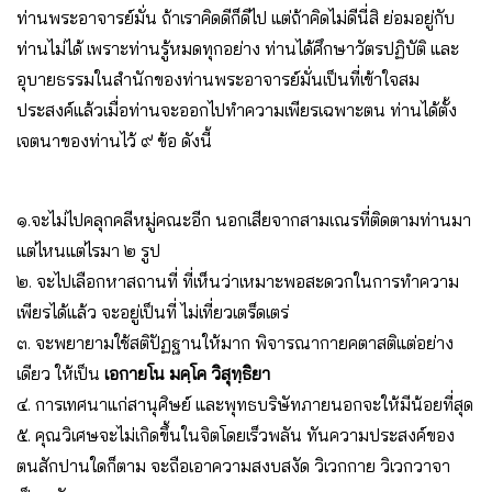
ท่านพระอาจารย์มั่น ถ้าเราคิดดีก็ดีไป แต่ถ้าคิดไม่ดีนี่สิ ย่อมอยู่กับ
ท่านไม่ได้ เพราะท่านรู้หมดทุกอย่าง ท่านได้ศึกษาวัตรปฏิบัติ และ
อุบายธรรมในสำนักของท่านพระอาจารย์มั่นเป็นที่เข้าใจสม
ประสงค์แล้วเมื่อท่านจะออกไปทำความเพียรเฉพาะตน ท่านได้ตั้ง
เจตนาของท่านไว้ ๙ ข้อ ดังนี้
๑.จะไม่ไปคลุกคลีหมู่คณะอีก นอกเสียจากสามเณรที่ติดตามท่านมา
แต่ไหนแต่ไรมา ๒ รูป
๒. จะไปเลือกหาสถานที่ ที่เห็นว่าเหมาะพอสะดวกในการทำความ
เพียรได้แล้ว จะอยู่เป็นที่ ไม่เที่ยวเตร็ดเตร่
๓. จะพยายามใช้สติปัฏฐานให้มาก พิจารณากายคตาสติแต่อย่าง
เดียว ให้เป็น
เอกายโน มคฺโค วิสุทฺธิยา
๔. การเทศนาแก่สานุศิษย์ และพุทธบริษัทภายนอกจะให้มีน้อยที่สุด
๕. คุณวิเศษจะไม่เกิดขึ้นในจิตโดยเร็วพลัน ทันความประสงค์ของ
ตนสักปานใดก็ตาม จะถือเอาความสงบสงัด วิเวกกาย วิเวกวาจา