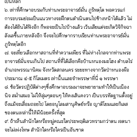
เป็นหลัก
๖. เท่าที่ศึกษาอบรมกับท่านพระอาจารย์มั่น ภูริทตฺโต พอควรแก่
การอบรมย่อมเป็นแนวทางจะฝึกตนดำเนินตนไปข้างหน้าได้แล้ว ไม่
ต้องได้ยินได้ฟังอีก ก็พอจะเป็นไปบ้างแล้ว เว้นเสียแต่จะเกิดวิจิกิจฉา
ลังเลขึ้นภายหลังอีก จึงจะไปศึกษากราบเรียนท่านพระอาจารย์มั่น
ภูริทตฺโตอีก
๗. จะเที่ยวเลือกหาสถานที่ทำความเพียร ที่ไม่ห่างไกลจากท่านพระ
อาจารย์มั่นจนเกินไป สถานที่ที่ได้เลือกคือบ้านหนองมะโฮง ตำบลไร่
อำเภอพรรณานิคม จังหวัดสกลนคร ระยะทางจากวัดป่าหนองผือ
ประมาณ ๔-๕ กิโลเมตร เท่านั้นและจำพรรษาที่นี่ ๑ พรรษา
๘. ข้อวัตรปฏิบัติต่างๆซึ่งศึกษาอบรมมาจะพยายามทำให้เป็นเนือง
นิจ สม่ำเสมอ ไม่ให้ลุ่มๆดอนๆ ให้คงเส้นคงวา เป็นบรรทัดฐานตั้งอยู่
ถึงแม้จะเสื่อมถอยไป โดยอนุโลมสานุศิษย์หรือ ญาติโยมและกิเลส
ของตนเหล่านี้ให้มีน้อยครั้งที่สุด
๙. ถ้าเห็นสำนักใดหรือหมู่คณะใดประพฤติเลวทรามกว่าตน เจตนา
จะไม่เพ่งโทษ สำนักใดหรือใครเป็นอันขาด