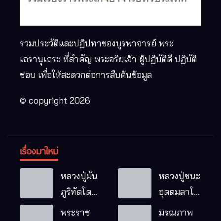
รวมประวัติและปฏิปทาของบูรพาจารย์ พระ
เถรานุเถระ ที่สำคัญ พระอริยเจ้า ผู้ปฏิบัติดี ปฏิบัติ
ชอบ เพื่อให้สะดวกต่อการสืบค้นข้อมูล
© copyright 2026
เรื่องมาใหม่
หลวงปู่มั่น
หลวงปู่ชนะ
ภูริทัตโต
อุตตมลาโภ
พระอริยเจ้า
วัดป่าโนน
พระราช
มรณภาพ