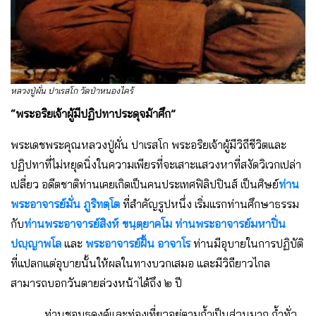
หลวงปู่ผั่น ปาเรสโก วัดป่าหนองไคร้
“พระอริยเจ้าผู้มีปฏิปทาประดุจม้าศึก”
พระเดชพระคุณหลวงปู่ผั่น ปาเรสโก พระอริยเจ้าผู้มีวิถีชีวิตและ
ปฏิปทาที่ไม่หยุดนิ่งในความเพียรที่จะเสาะแสวงหาที่สงัดวิเวกเปล่า
เปลี่ยว อดีตชาติท่านเคยเกิดเป็นคนประเทศฟิลิปปินส์ เป็นศิษย์
ท่าน
พระอาจารย์มั่น ภูริทตฺโต
ที่สำคัญรูปหนึ่ง เริ่มแรกท่านศึกษาธรรม
กับ
ท่านพระอาจารย์สิงห์ ขนฺตฺยาคโม
ท่านพระอาจารย์มหาปิ่น
ปญฺญาพโล
และ
พระอาจารย์ฝั้น อาจาโร
ท่านมีอุบายในการปฏิบัติ
ที่แปลกแต่อุบายนั้นให้ผลในทางบวกเสมอ และมีวิถียาวไกล
สามารถบอกวันตายล่วงหน้าได้ถึง ๒ ปี
ท่านชอบธุดงค์และท่องเที่ยวอยู่ตามถ้ำเป็นส่วนมาก ถ้ำทั่ว