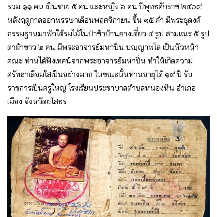
รวม ๑๑ คน เป็นชาย ๕ คน และหญิง ๖ คน ปีพุทธศักราช ๒๔๖๙
หลังฤดูกาลออกพรรษาเดือนพฤศจิกายน ขึ้น ๑๕ ค่ำ มีพระธุดงค์
กรรมฐานมาพักใต้ร่มไม้ในป่าช้าบ้านยางเดี่ยว ๔ รูป สามเณร ๕ รูป
ตาผ้าขาว ๒ คน มีพระอาจารย์มหาปิ่น ปญฺญาพโล เป็นหัวหน้า
คณะ ท่านได้ฟังเทศน์จากพระอาจารย์มหาปิ่น ทำให้เกิดความ
ศรัทธาเลื่อมใสเป็นอย่างมาก ในขณะนั้นท่านอายุได้ ๑๙ ปี รับ
ราชการเป็นครูใหญ่ โรงเรียนประชาบาลตำบลหนองหิน อำเภอ
เมือง จังหวัดยโสธร