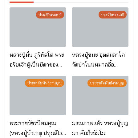
ประวัติพระเกจิ
ประวัติพระเกจิ
หลวงปู่มั่น ภูริทัตโต พระ
หลวงปู่ชนะ อุตตมลาโภ
อริยเจ้าผู้เป็นบิดาของ
วัดป่าโนนหมากอื๋อ
พระกรรมฐาน
อ.เมือง จ.มหาสารคาม
ประชาสัมพันธ์งานบุญ
ประชาสัมพันธ์งานบุญ
พระราชวัชรปัทมคุณ
มรณภาพแล้ว หลวงปู่บุญ
(หลวงปู่บัวเกตุ ปทุมสิโร)
มา คัมภีรธัมโม