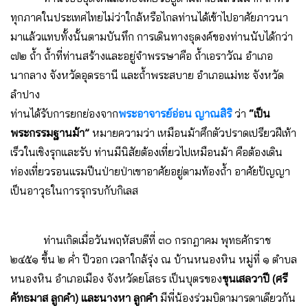
ทุกภาคในประเทศไทยไม่ว่าใกล้หรือไกลท่านได้เข้าไปอาศัยภาวนา
มาแล้วแทบทั้งนั้นตามบันทึก การเดินทางธุดงค์ของท่านนับได้กว่า
๗๒ ถ้ำ ถ้ำที่ท่านสร้างและอยู่จำพรรษาคือ ถ้ำเอราวัณ อำเภอ
นากลาง จังหวัดอุดรธานี และถ้ำพระสบาย อำเภอแม่ทะ จังหวัด
ลำปาง
ท่านได้รับการยกย่องจาก
พระอาจารย์อ่อน ญาณสิริ
ว่า
“เป็น
พระกรรมฐานม้า”
หมายความว่า เหมือนม้าศึกตัวปราดเปรียวฝีเท้า
เร็วในเชิงรุกและรับ ท่านมีนิสัยต้องเที่ยวไปเหมือนม้า คือต้องเดิน
ท่องเที่ยวรอนแรมปีนป่ายป่าเขาอาศัยอยู่ตามท้องถ้ำ อาศัยปัญญา
เป็นอาวุธในการรุกรบกับกิเลส
ท่านเกิดเมื่อวันพฤหัสบดีที่ ๓๐ กรกฎาคม พุทธศักราช
๒๔๕๑ ขึ้น ๒ ค่ำ ปีวอก เวลาใกล้รุ่ง ณ บ้านหนองหิน หมู่ที่ ๑ ตำบล
หนองหิน อำเภอเมือง จังหวัดยโสธร เป็นบุตรของ
ขุนเสลวาปี (ศรี
คัทธมาส ลูกคำ) และนางหา ลูกคำ
มีพี่น้องร่วมบิดามารดาเดียวกัน