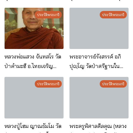
จ.ยโสธร
น้ำใส อ.ค้อวัง จ.ยโสธร
ประวัติพระเกจิ
ประวัติพระเกจิ
หลวงพ่อแสวง จันทสโร วัด
พระอาจารย์รังสรรค์ อภิ
ป่าคำมะฮี อ.ไทยเจริญ
ปุญฺโญ วัดป่าศรีฐานใน
จ.ยโสธร
อ.ป่าติ้ว จ.ยโสธร
ประวัติพระเกจิ
ประวัติพระเกจิ
หลวงปู่โฮม ญาณธัมโม วัด
พระครูพิศาลศีลคุณ (หลวง