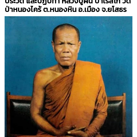
ประวัติ และปฏิปทา หลวงปู่ผั่น ปาเรสโก วัด
ป่าหนองไคร้ ต.หนองหิน อ.เมือง จ.ยโสธร