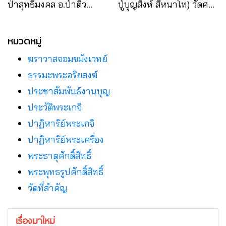
ป่าสุทธิมงคล อ.ป่าติ้ว
ปู่บุญสิงห์ สีหนาโท) วัดศรี
จ.ยโสธร
ธรรมาราม อ.เมือง
จ.ยโสธร
หมวดหมู่
ฆราวาสจอมขมังเวทย์
ธรรมะพระอริยสงฆ์
ประชาสัมพันธ์งานบุญ
ประวัติพระเกจิ
ปาฏิหาริย์พระเกจิ
ปาฏิหาริย์พระเครื่อง
พระธาตุศักดิ์สิทธิ์
พระพุทธรูปศักดิ์สิทธิ์
วัดที่สําคัญ
เรื่องมาใหม่