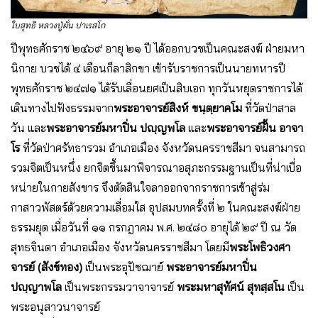
ใบสุทธิ หลวงปู่ผั่น ปาเรสโก
ปีพุทธศักราช ๒๔๖๙ อายุ ๒๑ ปี ได้ออกบวชเป็นคณะสงฆ์ ฝ่ายมหา
นิกาย บวชได้ ๔ เดือนก็ลาสิกขา เข้ารับราชการเป็นนายทหารปี
พุทธศักราช ๒๔๗๑ ได้รับเลื่อนยศเป็นสิบเอก ทุกวันหยุดราชการได้
เดินทางไปฟังธรรมจาก
พระอาจารย์สิงห์ ขนฺตฺยาคโม
ที่วัดป่าสาล
วัน และ
พระอาจารย์มหาปิ่น ปญฺญพโล
และ
พระอาจารย์ฝั้น อาจา
โร
ที่วัดป่าศรัทธารวม อำเภอเมือง จังหวัดนครราชสีมา จนสามารถ
รวมจิตเป็นหนึ่ง ยกจิตขึ้นมาพิจารณาอสุภะกรรมฐานเป็นที่น่าเบื่อ
หน่ายในกายสังขาร จึงตัดสินใจลาออกจากราชการเข้าสู่ร่ม
กาสาวพัสตร์ด้วยความเลื่อมใส อุปสมบทครั้งที่ ๒ ในคณะสงฆ์ฝ่าย
ธรรมยุต เมื่อวันที่ ๑๑ กรกฎาคม พ.ศ. ๒๔๘๐ อายุได้ ๒๙ ปี ณ วัด
สุทธจินดา อำเภอเมือง จังหวัดนครราชสีมา โดยมี
พระโพธิวงศา
จารย์ (สังข์ทอง)
เป็นพระอุปัชฌาย์
พระอาจารย์มหาปิ่น
ปญฺญาพโล
เป็นพระกรรมวาจาจารย์
พระมหาสุทัศน์ สุทสฺสโน
เป็น
พระอนุสาวนาจารย์