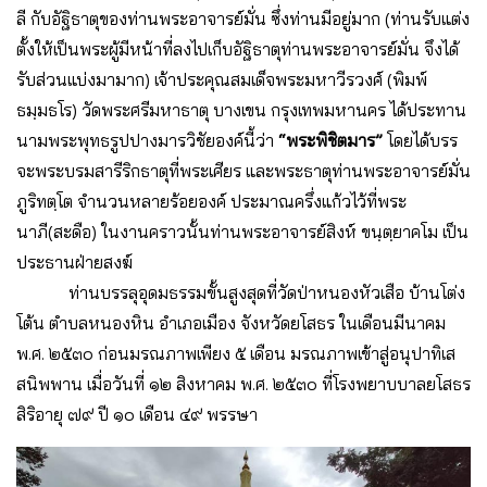
ลี กับอัฐิธาตุของท่านพระอาจารย์มั่น ซึ่งท่านมีอยู่มาก (ท่านรับแต่ง
ตั้งให้เป็นพระผู้มีหน้าที่ลงไปเก็บอัฐิธาตุท่านพระอาจารย์มั่น จึงได้
รับส่วนแบ่งมามาก) เจ้าประคุณสมเด็จพระมหาวีรวงศ์ (พิมพ์
ธมฺมธโร) วัดพระศรีมหาธาตุ บางเขน กรุงเทพมหานคร ได้ประทาน
นามพระพุทธรูปปางมารวิชัยองค์นี้ว่า
“พระพิชิตมาร”
โดยได้บรร
จะพระบรมสารีริกธาตุที่พระเศียร และพระธาตุท่านพระอาจารย์มั่น
ภูริทตฺโต จำนวนหลายร้อยองค์ ประมาณครึ่งแก้วไว้ที่พระ
นาภี(สะดือ) ในงานคราวนั้นท่านพระอาจารย์สิงห์ ขนฺตฺยาคโม เป็น
ประธานฝ่ายสงฆ์
ท่านบรรลุอุดมธรรมขั้นสูงสุดที่วัดป่าหนองหัวเสือ บ้านโต่ง
โต้น ตำบลหนองหิน อำเภอเมือง จังหวัดยโสธร ในเดือนมีนาคม
พ.ศ. ๒๕๓๐ ก่อนมรณภาพเพียง ๕ เดือน มรณภาพเข้าสู่อนุปาทิเส
สนิพพาน เมื่อวันที่ ๑๒ สิงหาคม พ.ศ. ๒๕๓๐ ที่โรงพยาบบาลยโสธร
สิริอายุ ๗๙ ปี ๑๐ เดือน ๔๙ พรรษา