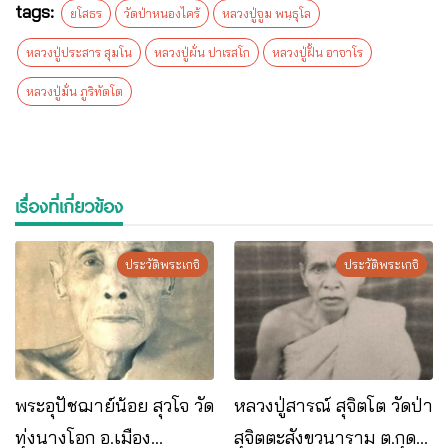
tags:
ยโสธร
วัดป่าหนองไคร้
หลวงปู่จูม พนฺธุโล
หลวงปู่ประสาร สุมโน
หลวงปู่ผั่น ปาเรสโก
หลวงปู่ฝั้น อาจาโร
หลวงปู่มั่น ภูริทัตโต
เรื่องที่เกี่ยวข้อง
ประวัติพระเกจิ
ประวัติพระเกจิ
พระอุปัชฌาย์น้อย สุวโจ วัด
หลวงปู่สารณ์ สุจิตโต วัดป่า
ทุ่งนางโอก อ.เมือง
สุจิตตะสังขวนาราม ต.กุด