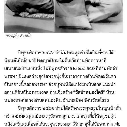
หลวงปู่ผั่น ปาเรสโก
ปีพุทธศักราช ๒๔๙๓ กำนันโทน ลูกคำ ซึ่งเป็นพี่ชาย ได้
นิมนต์ให้กลับมาโปรดญาติโยม ในถิ่นเกิดท่านพักภาวนาที่
เสนาสนะป่าแห่งหนึ่ง ในปีพุทธศักราช ๒๔๙๙ ขณะที่ท่านพักจำ
พรรษา มีแสงสว่างสุกใสพวยพุ่งขึ้นมาจากทางด้านทิศตะวันตก
เป็นอย่างนี้ตลอดพรรษา ด้วยบุพพนิมิตแห่งเทพบันดาล แนะนำ
สถานที่อันเป็นมหามงคล ท่านจึงสร้าง
“วัดป่าหนองไคร้”
บ้าน
หนองทองหลาง ตำบลหนองหิน อำเภอเมือง จังหวัดยโสธร
ปีพุทธศักราช ๒๕๐๑ ท่านได้สร้างพระพุทธรูปใหญ่หน้าตัก
กว้าง ๔ เมตร สูง ๕ เมตร (วัดจากฐาน ๗ เมตร) เพื่อให้อนุชนรุ่น
หลังไหว้และเพื่อจะได้บรรจุพระบรมสารีริกธาตุที่ได้รับจากท่านพ่อ