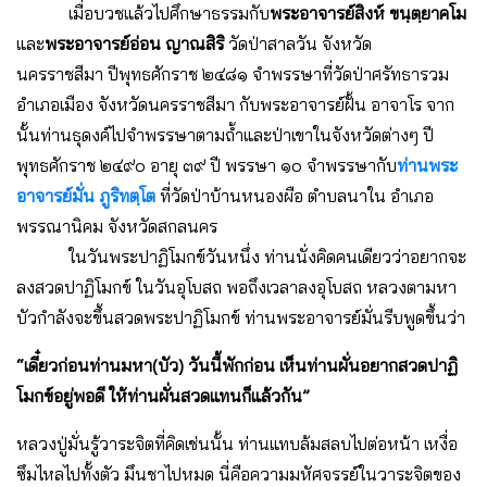
เมื่อบวชแล้วไปศึกษาธรรมกับ
พระอาจารย์สิงห์ ขนฺตฺยาคโม
และ
พระอาจารย์อ่อน ญาณสิริ
วัดป่าสาลวัน จังหวัด
นครราชสีมา ปีพุทธศักราช ๒๔๘๑ จำพรรษาที่วัดป่าศรัทธารวม
อำเภอเมือง จังหวัดนครราชสีมา กับพระอาจารย์ฝั้น อาจาโร จาก
นั้นท่านธุดงค์ไปจำพรรษาตามถ้ำและป่าเขาในจังหวัดต่างๆ ปี
พุทธศักราช ๒๔๙๐ อายุ ๓๙ ปี พรรษา ๑๐ จำพรรษากับ
ท่านพระ
อาจารย์มั่น ภูริทตฺโต
ที่วัดป่าบ้านหนองผือ ตำบลนาใน อำเภอ
พรรณานิคม จังหวัดสกลนคร
ในวันพระปาฏิโมกข์วันหนึ่ง ท่านนั่งคิดคนเดียวว่าอยากจะ
ลงสวดปาฏิโมกข์ ในวันอุโบสถ พอถึงเวลาลงอุโบสถ หลวงตามหา
บัวกำลังจะขึ้นสวดพระปาฏิโมกข์ ท่านพระอาจารย์มั่นรีบพูดขึ้นว่า
“เดี๋ยวก่อนท่านมหา(บัว) วันนี้พักก่อน เห็นท่านผั่นอยากสวดปาฏิ
โมกข์อยู่พอดี ให้ท่านผั่นสวดแทนก็แล้วกัน”
หลวงปู่มั่นรู้วาระจิตที่คิดเช่นนั้น ท่านแทบล้มสลบไปต่อหน้า เหงื่อ
ซึมไหลไปทั้งตัว มึนชาไปหมด นี่คือความมหัศจรรย์ในวาระจิตของ