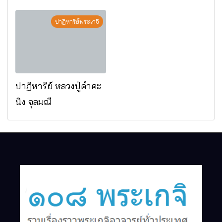
มรณภาพแล้ว วัดป่า
ดาราภิรมย์ อ.แม่ริม
ปาฏิหาริย์พระเกจิ
จ.เชียงใหม่
ปาฏิหาริย์ หลวงปู่คำคะ
นิง จุลมณี