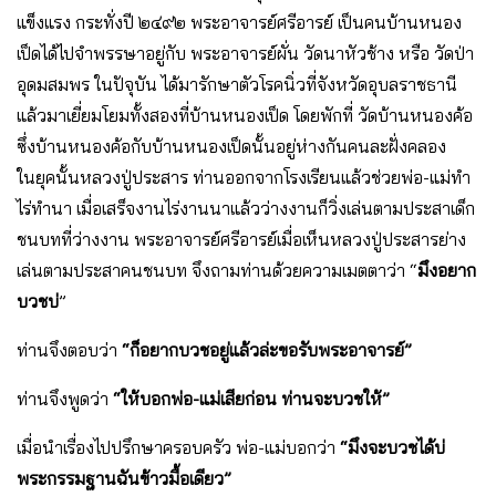
แข็งแรง กระทั่งปี ๒๔๙๒ พระอาจารย์ศรีอารย์ เป็นคนบ้านหนอง
เป็ดได้ไปจำพรรษาอยู่กับ พระอาจารย์ผั่น วัดนาหัวช้าง หรือ วัดป่า
อุดมสมพร ในปัจุบัน ได้มารักษาตัวโรคนิ่วที่จังหวัดอุบลราชธานี
แล้วมาเยี่ยมโยมทั้งสองที่บ้านหนองเป็ด โดยพักที่ วัดบ้านหนองค้อ
ซึ่งบ้านหนองค้อกับบ้านหนองเป็ดนั้นอยู่ห่างกันคนละฝั่งคลอง
ในยุคนั้นหลวงปู่ประสาร ท่านออกจากโรงเรียนแล้วช่วยพ่อ-แม่ทำ
ไร่ทำนา เมื่อเสร็จงานไร่งานนาแล้วว่างงานก็วิ่งเล่นตามประสาเด็ก
ชนบทที่ว่างงาน พระอาจารย์ศรีอารย์เมื่อเห็นหลวงปู่ประสารย่าง
เล่นตามประสาคนชนบท จึงถามท่านด้วยความเมตตาว่า “
มึงอยาก
บวชบ่
”
ท่านจึงตอบว่า
“ก็อยากบวชอยู่แล้วล่ะขอรับพระอาจารย์”
ท่านจึงพูดว่า
“ให้บอกพ่อ-แม่เสียก่อน ท่านจะบวชให้”
เมื่อนำเรื่องไปปรึกษาครอบครัว พ่อ-แม่บอกว่า
“มึงจะบวชได้บ่
พระกรรมฐานฉันข้าวมื้อเดียว”