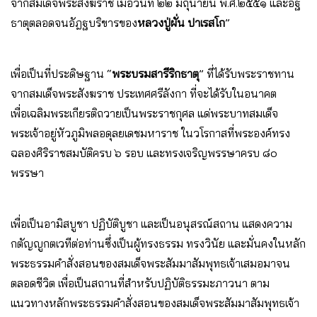
จากสมเด็จพระสังฆราช เมื่อวันที่ ๒๒ มิถุนายน พ.ศ.๒๕๕๑ และอัฐิ
ธาตุตลอดจนอัฎฐบริขารของ
หลวงปู่ผั่น ปาเรสโก
”
เพื่อเป็นที่ประดิษฐาน “
พระบรมสารีริกธาตุ
” ที่ได้รับพระราชทาน
จากสมเด็จพระสังฆราช ประเทศศรีลังกา ที่จะได้รับในอนาคต
เพื่อเฉลิมพระเกียรติถวายเป็นพระราชกุศล แด่พระบาทสมเด็จ
พระเจ้าอยู่หัวภูมิพลอดุลยเดชมหาราช ในวโรกาสที่พระองค์ทรง
ฉลองศิริราชสมบัติครบ ๖ รอบ และทรงเจริญพรรษาครบ ๘๐
พรรษา
เพื่อเป็นอามิสบูชา ปฏิบัติบูชา และเป็นอนุสรณ์สถาน แสดงความ
กตัญญูกตเวทีต่อท่านซึ่งเป็นผู้ทรงธรรม ทรงวินัย และมั่นคงในหลัก
พระธรรมคำสั่งสอนของสมเด็จพระสัมมาสัมพุทธเจ้าเสมอมาจน
ตลอดชีวิต เพื่อเป็นสถานที่สำหรับปฏิบัติธรรมะภาวนา ตาม
แนวทางหลักพระธรรมคำสั่งสอนของสมเด็จพระสัมมาสัมพุทธเจ้า