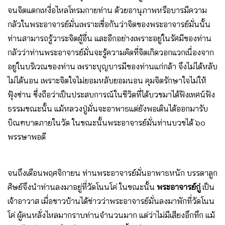
จนจิตแตกเหงื่อไหลโทรมกายท่าน ด้วยอานุภาพหรือบารมีความ
กลัวในพระอาจารย์มั่นเพราะเชื่อกันว่าจิตของพระอาจารย์มั่นนั้น
ท่านสามารถรู้วาระจิตผู้อื่น และอีกอย่างเพราะอยู่ในรัศมีของท่าน
กลัวว่าท่านพระอาจารย์มั่นจะรู้ความคิดที่จิตเกิดวอกแวกเนื่องจาก
อยู่ในบริเวณของท่าน เพราะบุญบารมีของท่านแก่กล้า จึงไม่ได้หลับ
ไม่ได้นอน เพราะจิตใจไม่ยอมหลับยอมนอน คุมจิตรักษาใจไม่ให้
ฟุ้งซ่าน ซึ่งถือว่าเป็นประสบการณ์ในชีวิตที่ได้บวชมาได้ฟังเทศน์ฟัง
ธรรมขณะนั้น แม้หลวงปู่มั่นจะอาพาธแต่ยังพอเดินได้ออกมารับ
บิณฑบาตภายในวัด ในขณะนั้นพระอาจารย์มั่นท่านบวชได้ ๖๐
พรรษาพอดี
จนถึงเดือนพฤศจิกายน ท่านพระอาจารย์มั่นอาพาธหนัก บรรดาลูก
ศิษย์จึงนำท่านลงมาอยู่ที่วัดโนนโค่ ในขณะนั้น
พระอาจารย์กู่
เป็น
เจ้าอาวาส เมื่อชาวบ้านได้ข่าวว่าพระอาจารย์มั่นลงมาพักที่วัดโนน
โค่ ผู้คนหลั่งไหลมากราบท่านจำนวนมาก แต่ว่าไม่มีเสียงอึกทึก แม้