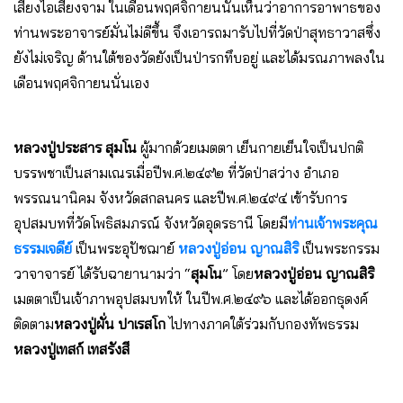
เสียงไอเสียงจาม ในเดือนพฤศจิกายนนั้นเห็นว่าอาการอาพาธของ
ท่านพระอาจารย์มั่นไม่ดีขึ้น จึงเอารถมารับไปที่วัดป่าสุทธาวาสซึ่ง
ยังไม่เจริญ ด้านใต้ของวัดยังเป็นป่ารกทึบอยู่ และได้มรณภาพลงใน
เดือนพฤศจิกายนนั่นเอง
หลวงปู่ประสาร สุมโน
ผู้มากด้วยเมตตา เย็นกายเย็นใจเป็นปกติ
บรรพชาเป็นสามเณรเมื่อปีพ.ศ.๒๔๙๒ ที่วัดป่าสว่าง อำเภอ
พรรณนานิคม จังหวัดสกลนคร และปีพ.ศ.๒๔๙๔ เข้ารับการ
อุปสมบทที่วัดโพธิสมภรณ์ จังหวัดอุดรธานี โดยมี
ท่านเจ้าพระคุณ
ธรรมเจดีย์
เป็นพระอุปัชฌาย์
หลวงปู่อ่อน ญาณสิริ
เป็นพระกรรม
วาจาจารย์ ได้รับฉายานามว่า “
สุมโน
” โดย
หลวงปู่อ่อน ญาณสิริ
เมตตาเป็นเจ้าภาพอุปสมบทให้ ในปีพ.ศ.๒๔๙๖ และได้ออกธุดงค์
ติดตาม
หลวงปู่ผั่น ปาเรสโก
ไปทางภาคใต้ร่วมกับกองทัพธรรม
หลวงปู่เทสก์ เทสรังสี