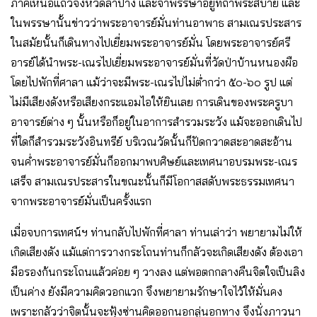
ภาคเหนือแถวจังหวัดลำปาง และจำพรรษาอยู่ที่ถ้ำพระสบาย และ
ในพรรษานั้นข่าวว่าพระอาจารย์มั่นท่านอาพาธ สามเณรประสาร
ในสมัยนั้นก็เดินทางไปเยี่ยมพระอาจารย์มั่น โดยพระอาจารย์ศรี
อารย์ได้นำพระ-เณรไปเยี่ยมพระอาจารย์มั่นที่วัดป่าบ้านหนองผือ
โดยไปพักที่ศาลา แม้ว่าจะมีพระ-เณรไปไม่ต่ำกว่า ๕๐-๖๐ รูป แต่
ไม่มีเสียงดังหรือเสียงกระแอมไอให้ยินเลย การเดินของพระครูบา
อาจารย์ต่าง ๆ นั้นหรือก็อยู่ในอาการสำรวมระวัง แม้จะออกเดินไป
ที่ใดก็สำรวมระวังอินทรีย์ บริเวณวัดนั้นก็ปัดกวาดสะอาดสะอ้าน
จนค่ำพระอาจารย์มั่นก็ออกมาพบศิษย์และเทศนาอบรมพระ-เณร
เสร็จ สามเณรประสารในขณะนั้นก็มีโอกาสสดับพระธรรมเทศนา
จากพระอาจารย์มั่นเป็นครั้งแรก
เมื่อจบการเทศน์ฯ ท่านกลับไปพักที่ศาลา ท่านเล่าว่า พยายามไม่ให้
เกิดเสียงดัง แม้แต่การวางกระโถนท่านก็กลัวจะเกิดเสียงดัง ต้องเอา
มือรองก้นกระโถนแล้วค่อย ๆ วางลง แต่พอตกกลางคืนจิตใจเป็นลิง
เป็นค่าง ยังมีความคิดวอกแวก จึงพยายามรักษาใจไว้ให้มั่นคง
เพราะกลัวว่าจิตนั้นจะฟุ้งซ่านคิดออกนอกลู่นอกทาง จึงนั่งภาวนา