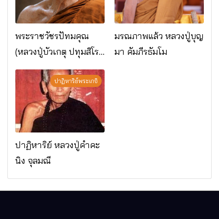
พระราชวัชรปัทมคุณ
มรณภาพแล้ว หลวงปู่บุญ
(หลวงปู่บัวเกตุ ปทุมสิโร)
มา คัมภีรธัมโม
มรณภาพแล้ว วัดป่า
ดาราภิรมย์ อ.แม่ริม
ปาฏิหาริย์พระเกจิ
จ.เชียงใหม่
ปาฏิหาริย์ หลวงปู่คำคะ
นิง จุลมณี