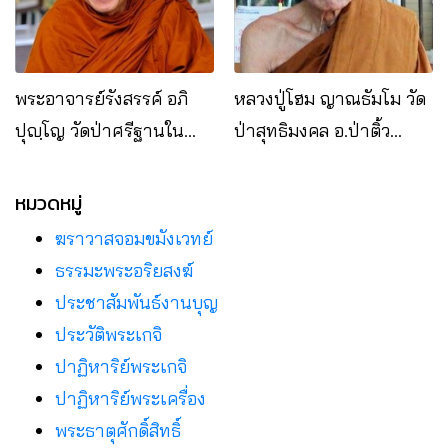
พระอาจารย์รังสรรค์ อภิ
หลวงปู่โฮม ญาณธัมโม วัด
ปุญฺโญ วัดป่าศรีฐานใน
ป่าสุทธิมงคล อ.ป่าติ้ว
อ.ป่าติ้ว จ.ยโสธร
จ.ยโสธร
หมวดหมู่
ฆราวาสจอมขมังเวทย์
ธรรมะพระอริยสงฆ์
ประชาสัมพันธ์งานบุญ
ประวัติพระเกจิ
ปาฏิหาริย์พระเกจิ
ปาฏิหาริย์พระเครื่อง
พระธาตุศักดิ์สิทธิ์