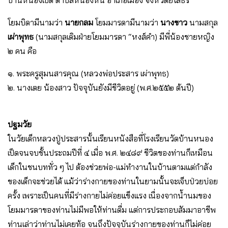
บ้านหนองเป็ด ตำบลหนองหิน อำเภอเมือง จังหวัดยโสธร
โยมบิดามีนามว่า
นายกลม
โยมมารดามีนามว่า
นางขาว
นามสกุล
เผ่าพุทธ
(นามสกุลเดิมฝ่ายโยมมารดา “หงส์คำ) มีพี่น้องชายหญิง
๒ คน คือ
๑. พระครูสุมนสารคุณ (หลวงพ่อประสาร เผ่าพุทธ)
๒. นางเตย น้องสาว ปัจจุบันยังมีชีวิตอยู่ (พ.ศ.๒๕๕๒ ต้นปี)
ปฐมวัย
ในวัยเด็กหลวงปู่ประสารนั้นเรียนหนังสือที่โรงเรียนวัดบ้านหนอง
เป็ดจนจบชั้นประถมปีที่ ๔ เมื่อ พ.ศ. ๒๔๘๙ ชีวิตของท่านก็เหมือน
เด็กในชนบททั่ว ๆ ไป ต้องช่วยพ่อ-แม่ทำงานในบ้านตามแต่กำลัง
ของเด็กจะช่วยได้ แม้ว่าร่างกายของท่านในยามนั้นจะเจ็บป่วยบ่อย
ครั้ง เพราะเป็นคนที่มีร่างกายไม่ค่อยแข็งแรง เนื่องจากน้ำนมของ
โยมมารดาของท่านไม่มีพอให้ท่านดื่ม แต่การประกอบสัมมาอาชีพ
ท่านเล่าว่าท่านไม่เคยท้อ จนถึงปัจจุบันร่างกายของท่านก็ไม่ค่อย