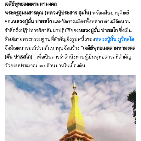
เจดีย์พุทธเมตตามหามงคล
พระครูสุมนสารคุณ (หลวงปู่ประสาร สุมโน)
พร้อมศิษยานุศิษย์
ของ
หลวงปู่ผั่น ปาเรสโก
และกัลยาณมิตรทั้งหลาย ต่างมีจิตหวน
รำลึกถึงปฏิปทาจริยาสัมมาปฏิบัติของ
หลวงปู่ผั่น ปาเรสโก
ซึ่งเป็น
ศิษย์สายพระกรรมฐานที่สำคัญยิ่งรูปหนึ่งของ
หลวงปู่มั่น ภูริทฺตโต
จึงมีเจตนารมณ์ร่วมกันหาทุนจัดสร้าง “เ
จดีย์พุทธเมตตามหามงคล
(ผั่น ปาเรสโก)
” เพื่อเป็นการรำลึกถึงท่านผู้เป็นพุทธสาวกที่สำคัญ
ด้วยงบประมาณ ๒๐ ล้านบาทในเบื้องต้น