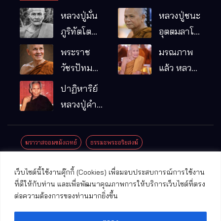
หลวงปู่มั่น
หลวงปู่ชนะ
ภูริทัตโต
อุตตมลาโภ
พระอริยเจ้า
วัดป่าโนน
พระราช
มรณภาพ
ผู้เป็นบิดา
หมากอื๋อ
วัชรปัทม
แล้ว หลวง
ของพระกร
อ.เมือง
คุณ (หลวง
ปู่บุญมา
ปาฏิหาริย์
รมฐาน
จ.มหาสารคาม
ปู่บัวเกตุ
คัมภีรธัมโม
หลวงปู่คำ
ปทุมสิโร)
คะนิง จุล
มรณภาพ
มณี
ฆราวาสจอมขมังเวทย์
ธรรมะพระอริยสงฆ์
แล้ว วัดป่า
ดาราภิรมย์
ประชาสัมพันธ์งานบุญ
ประวัติพระเกจิ
ปาฏิหาริย์พระเกจิ
เว็บไซต์นี้ใช้งานคุ๊กกี้ (Cookies) เพื่อมอบประสบการณ์การใช้งาน
อ.แม่ริม
ปาฏิหาริย์พระเครื่อง
พระธาตุศักดิ์สิทธิ์
ที่ดีให้กับท่าน และเพื่อพัฒนาคุณภาพการให้บริการเว็บไซต์ที่ตรง
จ.เชียงใหม่
ต่อความต้องการของท่านมากยิ่งขึ้น
พระพุทธรูปศักดิ์สิทธิ์
วัดที่สําคัญ