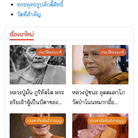
พระพุทธรูปศักดิ์สิทธิ์
วัดที่สําคัญ
เรื่องมาใหม่
ประวัติพระเกจิ
ประวัติพระเกจิ
หลวงปู่มั่น ภูริทัตโต พระ
หลวงปู่ชนะ อุตตมลาโภ
อริยเจ้าผู้เป็นบิดาของ
วัดป่าโนนหมากอื๋อ
พระกรรมฐาน
อ.เมือง จ.มหาสารคาม
ประชาสัมพันธ์งานบุญ
ประชาสัมพันธ์งานบุญ