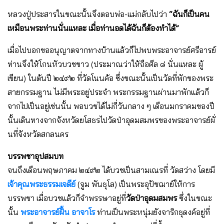
หลวงปู่ประสารในขณะนั้นจึงตอบพ่อ-แม่กลับไปว่า
“ฉันก็เป็นคน
เหมือนพระท่านนั่นแหละ เมื่อท่านอดได้ฉันก็ต้องทำได้”
เมื่อไปบอกขออนุญาตจากทางบ้านแล้วก็ไปพบพระอาจารย์ศรีอารย์
ท่านจึงให้โกนหัวบวชขาว (ประมาณว่าให้ถือศีล ๘ นั่นแหละ ผู้
เขียน) ในต้นปี ๒๔๙๒ ที่วัดโนนค้อ ซึ่งขณะนั้นเป็นวัดที่พักของพระ
สายกรรมฐาน ไม่มีพระอยู่ประจำ พระกรรมฐานผ่านมาพักแล้วก็
จากไปเป็นอยู่เช่นนั้น พอบวชได้ไม่กี่วันกลาง ๆ เดือนมกราคมของปี
นั้นเดินทางจากจังหวัดยโสธรไปวัดป่าอุดมสมพรของพระอาจารย์ผั่
นที่จังหวัดสกลนคร
บรรพชาอุปสมบท
จนถึงเดือนพฤษภาคม ๒๔๙๒ ได้บวชเป็นสามเณรที่ วัดสว่าง โดยมี
เจ้าคุณพระธรรมเจดีย์
(จูม พันธุโล) เป็นพระอุปัชฌาย์ให้การ
บรรพชา เมื่อบวชแล้วก็จำพรรษาอยู่ที่
วัดป่าอุดมสมพร
ซึ่งในขณะ
นั้น
พระอาจารย์ฝั้น อาจาโร
ท่านเป็นพระหนุ่มยังจาริกธุดงค์อยู่ที่