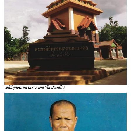
เ
จดีย์พุทธเมตตามหามงคล (ผั่น ปาเรสโก)