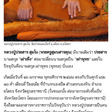
หลวงปู่ประสาร สุมโน วัดป่าหนองไคร้ อ.เมือง จ.ยโสธร
หลวงปู่ประสาร สุมโน
(
พระครูสุมนสารคุณ
) มีนามเดิมว่า
ประสาร
นามสกุล “
เผ่าเพ็ง
” ต่อมาเปลี่ยนนามสกุลเป็น “
เผ่าพุทธ
” และใน
ปัจจุบันคือนามสกุล เผ่าพุทธ (พุทธะ) นั่นเอง
เกิดเมื่อวันที่ ๑๖ มกราคม พุทธศักราช ๒๔๗๓ ตรงกับวันศุกร์ แรม
๑๓ ค่ำ เดือนยี่ ปีมะเมีย ที่บ้านหนองเป็ด ตำบลหนองหิน อำเภอ
ยโสธร จังหวัดอุบลราชธานี
(ในขณะนั้น ต่อมายกระดับขึ้นเป็น
จังหวัดยโสธร โดยแยกการปกครองมาจากจังหวัดอุบลราชธานี)
จึงถือตามเอกสารทางราชการในปัจจุบันว่า หลวงปู่ประสารเป็นคน