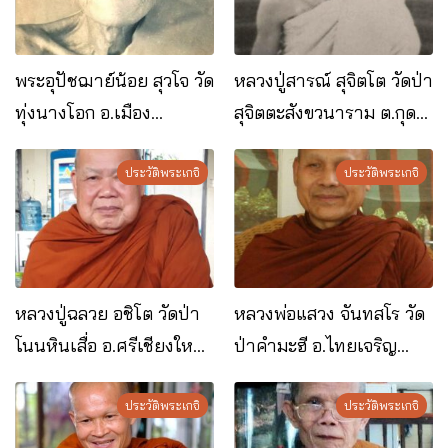
พระอุปัชฌาย์น้อย สุวโจ วัด
หลวงปู่สารณ์ สุจิตโต วัดป่า
ทุ่งนางโอก อ.เมือง
สุจิตตะสังขวนาราม ต.กุด
จ.ยโสธร
น้ำใส อ.ค้อวัง จ.ยโสธร
ประวัติพระเกจิ
ประวัติพระเกจิ
หลวงปู่ฉลวย อชิโต วัดป่า
หลวงพ่อแสวง จันทสโร วัด
โนนหินเสื่อ อ.ศรีเชียงใหม่
ป่าคำมะฮี อ.ไทยเจริญ
จ.หนองคาย
จ.ยโสธร
ประวัติพระเกจิ
ประวัติพระเกจิ