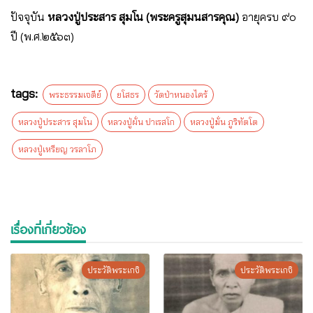
ปัจจุบัน
หลวงปู่ประสาร สุมโน (พระครูสุมนสารคุณ)
อายุครบ ๙๐
ปี (พ.ศ.๒๕๖๓)
tags:
พระธรรมเจดีย์
ยโสธร
วัดป่าหนองไคร้
หลวงปู่ประสาร สุมโน
หลวงปู่ผั่น ปาเรสโก
หลวงปู่มั่น ภูริทัตโต
หลวงปู่เหรียญ วรลาโภ
เรื่องที่เกี่ยวข้อง
ประวัติพระเกจิ
ประวัติพระเกจิ