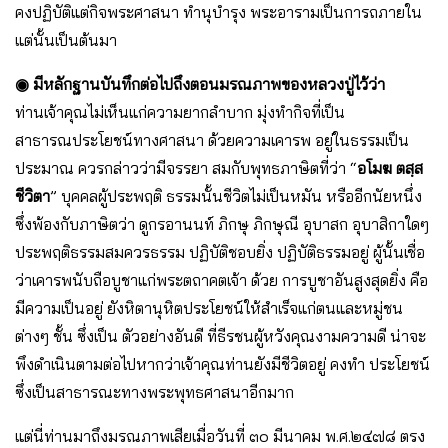
คงปฏิบัติแต่กิจพระศาสนา ทำนุบำรุง พระอารามเป็นการถภายใน
แต่นั้นเป็นต้นมา
◉ มีหลักฐานบันทึกต่อไปถึงตอนมรณภาพของหลวงปู่ไว้ว่า
ท่านเจ้าคุณไม่เห็นแก่ความยากลำบาก มุ่งทำกิจที่เป็น
สาธารณประโยชน์ทางศาสนา ด้วยความเคารพ อยู่ในธรรมเป็น
ประมาณ ควรกล่าวว่ามีจรรยา สมกับพุทธภาษิตที่ว่า “
อโมฆ ตสฺส
ชีวิตา
” บุคคลผู้ประพฤติ ธรรมนั้นชีวิตไม่เป็นหมัน หรืออีกนัยหนึ่ง
ซึ่งพ้องกับภาษิตว่า ดูกรอานนท์ ภิกษุ ภิกษุณี อุบาสก อุบาสิกาใดๆ
ประพฤติธรรมสมควรธรรม ปฏิบัติชอบยิ่ง ปฏิบัติธรรมอยู่ ผู้นั้นเชื่อ
ว่าเคารพนับถือบูชาแก่พระตถาคตเจ้า ด้วย การบูชาอันสูงสุดยิ่ง คือ
มีความเป็นอยู่ ยังหิตานุหิตประโยชน์ให้สำเร็จแก่ตนและหมู่ชน
ต่างๆ ชั้น ซึ่งเป็น ตัวอย่างอันดี ที่ธีรชนผู้หวังคุณงามความดี น่าจะ
พึงดำเนินตามต่อไปหากว่าเจ้าคุณท่านยังมีชีวิตอยู่ คงทำ ประโยชน์
ซึ่งเป็นสาธารณะทางพระพุทธศาสนาอีกมาก
แต่นี่ท่านมาถึงมรณภาพเสียเมื่อวันที่ ๓๐ มีนาคม พ.ศ.๒๔๗๘ ตรง