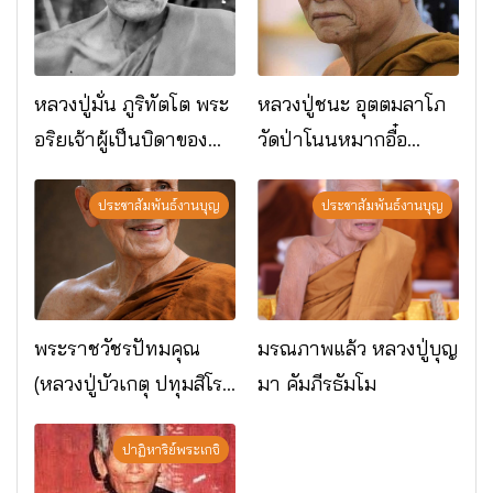
หลวงปู่มั่น ภูริทัตโต พระ
หลวงปู่ชนะ อุตตมลาโภ
อริยเจ้าผู้เป็นบิดาของ
วัดป่าโนนหมากอื๋อ
พระกรรมฐาน
อ.เมือง จ.มหาสารคาม
ประชาสัมพันธ์งานบุญ
ประชาสัมพันธ์งานบุญ
พระราชวัชรปัทมคุณ
มรณภาพแล้ว หลวงปู่บุญ
(หลวงปู่บัวเกตุ ปทุมสิโร)
มา คัมภีรธัมโม
มรณภาพแล้ว วัดป่า
ดาราภิรมย์ อ.แม่ริม
ปาฏิหาริย์พระเกจิ
จ.เชียงใหม่