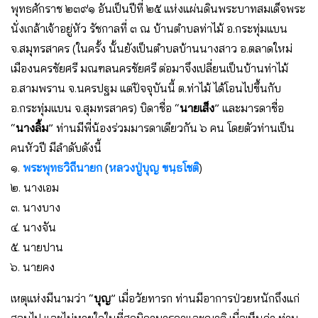
พุทธศักราช ๒๓๙๑ อันเป็นปีที่ ๒๕ แห่งแผ่นดินพระบาทสมเด็จพระ
นั่งเกล้าเจ้าอยู่หัว รัชกาลที่ ๓ ณ บ้านตำบลท่าไม้ อ.กระทุ่มแบน
จ.สมุทรสาคร (ในครั้ง นั้นยังเป็นตำบลบ้านนางสาว อ.ตลาดใหม่
เมืองนครชัยศรี มณฑลนครชัยศรี ต่อมาจึงเปลี่ยนเป็นบ้านท่าไม้
อ.สามพราน จ.นครปฐม แต่ปัจจุบันนี้ ต.ท่าไม้ ได้โอนไปขึ้นกับ
อ.กระทุ่มแบน จ.สุมทรสาคร) บิดาชื่อ “
นายเส็ง
” และมารดาชื่อ
“
นางลิ้ม
” ท่านมีพี่น้องร่วมมารดาเดียวกัน ๖ คน โดยตัวท่านเป็น
คนหัวปี มีลำดับดังนี้
๑.
พระพุทธวิถีนายก
(
หลวงปู่บุญ ขนฺธโชติ
)
๒. นางเอม
๓. นางบาง
๔. นางจัน
๕. นายปาน
๖. นายคง
เหตุแห่งมีนามว่า “
บุญ
” เมื่อวัยทารก ท่านมีอาการป่วยหนักถึงแก่