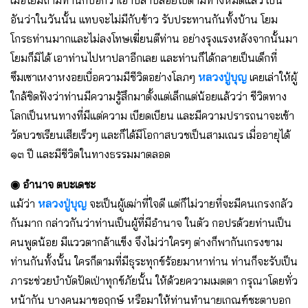
เมื่อโยมถามท่านก็บอกว่าเอาปลาปล่อยไปตามทางหมดแล้ว เป็น
อันว่าในวันนั้น แทบจะไม่มีกับข้าว รับประทานกันทั้งบ้าน โยม
โกรธท่านมากและไม่ลงโทษเฆี่ยนตีท่าน อย่างรุงแรงหลังจากนั้นมา
โยมก็มิได้ เอาท่านไปหาปลาอีกเลย และท่านก็ได้กลายเป็นเด็กที่
ซึมเซาเหงาหงอยเบื่อความมีชีวิตอย่างโลภๆ
หลวงปู่บุญ
เคยเล่าให้ผู้
ใกล้ชิดฟังว่าท่านมีความรู้สึกมาตั้งแต่เล็กแต่น้อยแล้วว่า ชีวิตทาง
โลกเป็นหนทางที่มีแต่ความ เบียดเบียน และมีความปรารถนาจะเข้า
วัดบวชเรียนเสียเร็วๆ และก็ได้มีโอกาสบวชเป็นสามเณร เมื่ออายุได้
๑๓ ปี และมีชีวิตในทางธรรมมาตลอด
◉ อำนาจ ตบะเดชะ
แม้ว่า
หลวงปู่บุญ
จะเป็นผู้เฒ่าที่ใจดี แต่ก็ไม่วายที่จะมีคนเกรงกลัว
กันมาก กล่าวกันว่าท่านเป็นผู้ที่มีอำนาจ ในตัว กอปรด้วยท่านเป็น
คนพูดน้อย มีแววตากล้าแข็ง จึงไม่ว่าใครๆ ต่างก็พากันเกรงขาม
ท่านกันทั้งนั้น ใครก็ตามที่มีธุระทุกข์ร้อยมาหาท่าน ท่านก็จะรับเป็น
ภาระช่วยบำบัดปัดเป่าทุกข์ภัยนั้น ให้ด้วยความเมตตา กรุณาโดยทั่ว
หน้ากัน บางคนมาขอฤกษ์ หรือมาให้ท่านทำนายเกณฑ์ชะตาบอก