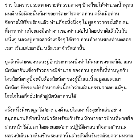
ข่าว ในคราวประสพ เคราะห์กรรมต่างๆ บ้างก็ขอให้ท่านรดน้ำพุทธ
มนต์ หรือมิฉะนั้นก็มาขอยารักษาโรคจากท่าน ครั้นเมื่อท่าน
จัดการให้เรียบร้อยแล้ว ท่านก็จะนั่งนิ่งๆ ไม่พูดจาว่ากระไรอีก คน
ที่มาหาท่านก็จะลงมือทำงานของท่านต่อไป โดยปรกติแล้วในวัน
หนึ่งๆ หลวงปู่หาเวลาว่างจริงๆ ได้ยาก ท่านทำงานของท่านตลอด
เวลา เว้นแต่เวลาฉัน หรือเวลาจำวัดเท่านั้น
บุคลิกพิเศษของหลวงปู่อีกประการหนึ่งทำให้คนเกรงขามก็คือ แวว
นัยน์ตาอันแข็งกร้าวอย่างมีอำนาจ ของท่าน ทุกครั้งที่ท่านพูดกับ
ใครนัยน์ตาคู่นี้จะจับต้องนัยน์ตาของผู้นั้นแน่นิ่งอยู่ตลอดเวลา
นัยน์ตา ที่ทรง พลังอำนาจเช่นนี้อย่าว่าแต่คนธรรมดาเลย แม้ขุน
โจรใจโหดก็จะไม่กล้าสู่นัยน์ตาท่านได้
ครั้งหนึ่งมีพระลูกวัด ๒-๓ องค์ แอบไถลมานั่งคุยกันเล่นอย่าง
สนุกสนานที่ท้ายน้ำหน้าวัดพร้อมกับร้อง ทักทายชาวบ้านที่พายเรือ
ผ่านหน้าวัดไปมา โดยละเลยต่อการปฏิบัติศาสนากิจตามกำหนด
หลวงปู่เดินมา เห็นเข้าพระเหล่านั้นต่างตัวสั่นงันงกด้วยความหวาด