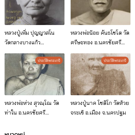
หลวงปู่เพิ่ม ปุญญวสโน
หลวงพ่อน้อย คันธโชโต วัด
วัดกลางบางแก้ว
ศรีษะทอง อ.นครชัยศรี
อ.นครชัยศรี จ.นครปฐม
จ.นครปฐม
ประวัติพระเกจิ
ประวัติพระเกจิ
หลวงพ่อห่วง สุวณฺโณ วัด
หลวงปู่นาค โชติโก วัดห้วย
ท่าใน อ.นครชัยศรี
จระเข้ อ.เมือง จ.นครปฐม
จ.นครปฐม
หมวดหมู่