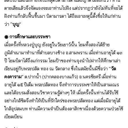
สลบไป และไม่หายใจในที่สุดบิดามารดาและญาติ เมื่อเห็นว่า ท่าน
ตายเสียแล้วจึงจัดแจงจะเอาท่านไปฝัง แต่ปรากฏว่ายังไม่ทันที่จะได้
ฝังท่านก็กลับฟื้นขึ้นมา บิดามารดา ได้ถือเอาเหตุนี้ตั้งชื่อให้แก่ท่าน
ว่า “
บุญ
”
◉ การศึกษาและบรรพชา
เมื่อครั้งที่หลวงปู่บุญ ยังอยู่ในวัยเยาว์นั้น โยมทั้งสองได้ย้าย
ภูมิลำเนามาทำนาที่ตำบลบางช้าง อ.สามพราน เมื่อท่านอายุได้ ๑๓
ปี โยมบิดาได้ถึงแก่กรรม โยมป้าของท่านจุงนำไปฝากให้ศึกษาเล่า
เรียนอยู่กับพระปลัด ทอง ณ วัดกลาง ซึ่งในสมัยนั้นมีชื่อว่า “
วัด
คงคาราม
” ต.ปากน้ำ (ปากคลองบางแก้ว) อ.นครชัยศรี เมื่อท่าน
อายุได้ ๑๕ ปีเต็ม พระปลัดทอง จึงทำการบรรพชาให้เป็นสามเณร
และได้อบรมสั่งสอนวิชาความรู้ต่างๆ ให้ เมื่อครั้งนั้นท่านได้รับใช้
อย่างใกล้ชิดจึงทำให้เป็นที่รักใคร่ของพระปลัดทอง แต่เมื่อมีอายุได้
ใกล้อุปสมบท ท่านมีความจำเป็นต้องลาสิกขาเนื่องด้วยความป่วยไข้
เบียดเบียน