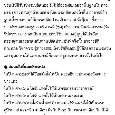
ปรนนิบัติรับใช้พระปลัดทอง จึงไม่ต้องสงสัยเลยว่าพื้นฐานในทาง
ธรรม ของท่านถูกถ่ายทอดมาโดยพระปลัดทองทั้งสิ้น อาจารย์อีก
รูปหนึ่งของท่านก็คือพระปลัดปาน เจ้าอาวาส วัดตุ๊กตา ซึ่งจาก
ปากคำของพระครูธรรมวิจารณ์ (ชุ่ม) เจ้าอาวาสวัดศรีสุดาราม (วัด
ชีปะขาว) บางกอกน้อย เคยกล่าวไว้ว่าหลวงปู่บุญได้เล่าเรียน
กรรมฐานและอาคมกับท่านปลัดปาน อันที่จริงนั้นอาจารย์ที่
ถ่ายทอด วิชาความรู้ทางธรรม ทั้งปริยัติและปฏิบัติตลอดจนพระเวท
และพุทธาคมให้แก่ท่านยังมีอีกหลายรูป แต่จะกล่าวถึงในถัดไป
◉ สมณศักดิ์และตำแหน่ง
ในปี พ.ศ.๒๔๒๙ ได้รับแต่งตั้งให้เป็นพระอธิการปกครองวัดกลาง
บางแก้ว
ในปี พ.ศ.๒๔๓๑ ได้รับแต่งตั้งให้เป็นพระกรรมวาจาจารย์
ในปี พ.ศ.๒๔๓๓ ได้รับแต่งตั้งให้เป็นเจ้าคณะหมวด
ในปี พ.ศ.๒๔๕๙ เมื่อวันที่ ๒๗ สิงหาคม ได้รับแต่งตั้งให้เป็นพระ
อุปัชฌาย์ ต่อมาอีก ๔ เดือน คือวันที่ ๓๐ ธันวาคม ศกเดียวกัน ก็ได้