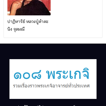
ปาฏิหาริย์ หลวงปู่คำคะ
นิง จุลมณี