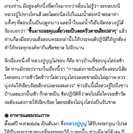
เกรงท่าน มีอยู่องค์หนึ่งที่ตกใจมากกว่าเพื่อนไม่รู้ว่า จะหลบหนี
หลวงปู่ไปทางไหนดี เลยโดดหนีลงไปในแม่น้ำต่อหน้าต่อตาท่า
นทั้งๆ ที่ตอนนั้นเป็นฤดูหนาว และน้ำในแม่น้ำก็เย็นจัดหลวงปู่ได้
ร้องบอกว่า “
ขึ้นมาเถอะคุณเดี๋ยวจะเป็นตะคริวตายเสียเปล่าๆ
” แล้ว
ท่านก็ลงมืออบรมสั่งสอนพระเหล่านั้นให้ประพฤติปฏิบัติให้ถูกต้อง
ทำให้พระทุกองค์พากันเข็ดขยาด ไปอีกนาน
อีกเรื่องหนึ่งที่ หลวงปู่บุญไม่ชอบ ก็คือ ชาวบ้านที่ชอบนุ่งโสร่งเข้า
วัด ท่านมักจะปรารภในเรื่องนี้ว่า “การแต่งกายเป็นเครื่องสอนนิสัย
ใจคอคน การเข้าวัดเข้าวาไม่ควรนุ่งโสร่งลอยชายมันไม่สุภาพ ควร
นุ่งห่มให้เรียบร้อยสักหน่อยจะสมควร” ข่าวอันนี้เมื่อล่วงรู้ไปถึงชาว
บ้านละแวกนั้นเข้า ก็กลายเป็น ข้อปฏิบัติที่ว่าต่อไปเมื่อใครจะเข้าวัด
จะต้องแต่งกายให้เรียบร้อย โดยจะต้องไม่นุ่งโสร่งเป็นอันขาด
◉ อาพาธและมรณภาพ
ตั้งแต่ปี พ.ศ.๒๔๗๑ เป็นต้นมา ซึ่ง
หลวงปู่บุญ
ได้รับพระกรุณาโปรด
ให้เป็นพระราชาคณะที่พระพุทธวิถี นายกนั้น ท่านมีอายุได้ ๘๑ ปี