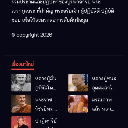
รวมประวัติและปฏิปทาของบูรพาจารย์ พระ
เถรานุเถระ ที่สำคัญ พระอริยเจ้า ผู้ปฏิบัติดี ปฏิบัติ
ชอบ เพื่อให้สะดวกต่อการสืบค้นข้อมูล
© copyright 2026
เรื่องมาใหม่
หลวงปู่มั่น
หลวงปู่ชนะ
ภูริทัตโต
อุตตมลาโภ
พระอริยเจ้า
วัดป่าโนน
พระราช
มรณภาพ
ผู้เป็นบิดา
หมากอื๋อ
วัชรปัทม
แล้ว หลวง
ของพระกร
อ.เมือง
คุณ (หลวง
ปู่บุญมา
ปาฏิหาริย์
รมฐาน
จ.มหาสารคาม
ปู่บัวเกตุ
คัมภีรธัมโม