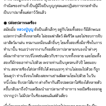
กำเนิดของท่านที่ เป็นผู้มีใจเป็นบุญกุศลและปฏิเสธการกระทำอัน
เป็นบาปมาตั้งแต่เยาว์วัยแล้ว
◉ ปล่อยปลาหมดข้อง
สมัยเมื่อ
หลวงปู่บุญ
ยังเป็นเด็กเล็กๆ อยู่กับโยมทั้งสอง ก็มีลักษณะ
แปลกกว่าเด็กทั้งหลายคือ ไม่ยอมฆ่าสัตว์ ตัดชีวิต และไม่ชอบการจับ
เอาสัตว์มาเล่น ทรมานเหมือนเด็กอื่นๆ โยมทั้งสองซึ่งมีอาชีพในการ
ทำนานั้น ขณะว่างจากงานก็จะเที่ยวหาปลาตามหนองน้ำต่างๆ
เพื่อมาทำอาหารบริโภคเช่นเดียวกับชาวนาบททั้งหลาย และโยมทั้ง
สองก็มักจะเอาท่านไปด้วย เพราะท่านเป็นบุตรคนหัวปี โดยมอบ
ท่าน สะพายข้องใส่ปลาที่จับได้ ตอนแรกๆ ท่านไม่ยอมไปด้วย ก็ถูก
โยมดุว่า ท่านจึงจนใจต้องสะพานย่ามติดตามโยมไปด้วย ในวัน
หนึ่งโยม จับปลาได้มาก ต่างก็พากันดีใจปลดปลาใส่ข้องได้หลายตัว
ครั้นกลับมาถึงบ้านเตรียมนำเอาปลามาทำอาหาร พอเปิดข้องออกดู
ปรากฏว่า ไม่มีปลาในข้องเลยแม้แต่ตัวเดียว