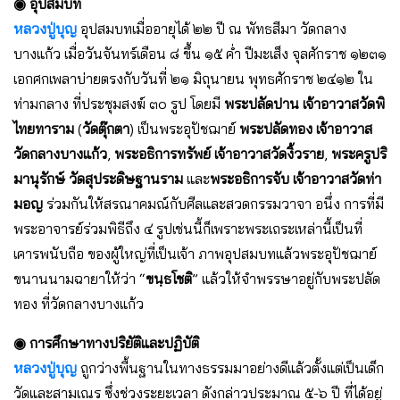
◉ อุปสมบท
หลวงปู่บุญ
อุปสมบทเมื่ออายุได้ ๒๒ ปี ณ พัทธสีมา วัดกลาง
บางแก้ว เมื่อวันจันทร์เดือน ๘ ขึ้น ๑๕ ค่ำ ปีมะเส็ง จุลศักราช ๑๒๓๑
เอกศกเพลาบ่ายตรงกับวันที่ ๒๑ มิถุนายน พุทธศักราช ๒๔๑๒ ใน
ท่ามกลาง ที่ประชุมสงฆ์ ๓๐ รูป โดยมี
พระปลัดปาน เจ้าอาวาสวัดพิ
ไทยทาราม
(
วัดตุ๊กตา
) เป็นพระอุปัชฌาย์
พระปลัดทอง เจ้าอาวาส
วัดกลางบางแก้ว
,
พระอธิการทรัพย์ เจ้าอาวาสวัดงิ้วราย
,
พระครูปริ
มานุรักษ์ วัดสุประดิษฐานราม
และ
พระอธิการจับ เจ้าอาวาสวัดท่า
มอญ
ร่วมกันให้สรณาคมณ์กับศีลและสวดกรรมวาจา อนึ่ง การที่มี
พระอาจารย์ร่วมพิธีถึง ๔ รูปเช่นนี้ก็เพราะพระเถระเหล่านี้เป็นที่
เคารพนับถือ ของผู้ใหญ่ที่เป็นเจ้า ภาพอุปสมบทแล้วพระอุปัชฌาย์
ขนานนามฉายาให้ว่า “
ขนฺธโชติ
” แล้วให้จำพรรษาอยู่กับพระปลัด
ทอง ที่วัดกลางบางแก้ว
◉ การศึกษาทางปริยัติและปฏิบัติ
หลวงปู่บุญ
ถูกว่างพื้นฐานในทางธรรมมาอย่างดีแล้วตั้งแต่เป็นเด็ก
วัดและสามเณร ซึ่งช่วงระยะเวลา ดังกล่าวประมาณ ๕-๖ ปี ที่ได้อยู่