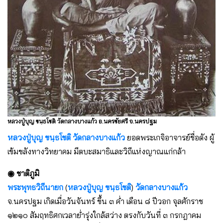
หลวงปู่บุญ ขนฺธโชติ วัดกลางบางแก้ว อ.นครชัยศรี จ.นครปฐม
หลวงปู่บุญ ขนฺธโชติ
วัดกลางบางแก้ว
ยอดพระเกจิอาจารย์ชื่อดัง ผู้
เข้มขลังทางวิทยาคม มีตบะสมาธิและวิถีแห่งญาณแก่กล้า
◉ ชาติภูมิ
พระพุทธวิถีนายก
(
หลวงปู่บุญ ขนฺธโชติ
)
วัดกลางบางแก้ว
จ.นครปฐม เกิดเมื่อวันจันทร์ ขึ้น ๓ ค่ำ เดือน ๘ ปีวอก จุลศักราช
๑๒๑๐ สัมฤทธิศกเวลาย่ำรุ่งใกล้สว่าง ตรงกับวันที่ ๓ กรกฎาคม