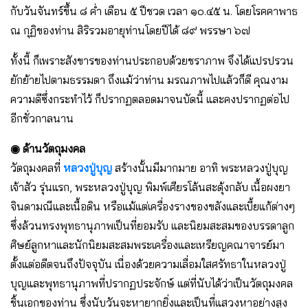
กับวันจันทร์ขึ้น ๘ ค่ำ เดือน ๕ ปีชวด เวลา ๑๐.๔๕ น. โดยโรคคาพาธ
ณ กุฏิของท่าน สิริรวมอายุท่านโดยปีได้ ๘๙ พรรษา ๖๗
ทั้งนี้ ก็เพราะสังขารของท่านประกอบด้วยชราภาพ จึงได้แปรปรวน
ยักย้ายไปตามธรรมดา ถึงแม้ว่าท่าน มรณภาพไปแล้วก็ดี คุณงาม
ความดีซึ่งกระทำไว้ ก็ปรากฏตลอดมาจนบัดนี้ และคงปรากฏต่อไป
อีกชั่วกาลนาน
◉ ด้านวัตถุมงคล
วัตถุมงคลที่
หลวงปู่บุญ
สร้างนั้นมีมากมาย อาทิ พระหลวงปู่บุญ
เจ้าสัว รุ่นแรก, พระหลวงปู่บุญ พิมพ์เศียรโล้นสะดุ้งกลับ เนื้อผงยา
จินดามณีและเนื้อดิน หรือแม้แต่เครื่องรางของขลังและเบี้ยแก้ต่างๆ
ซึ่งล้วนทรงพุทธานุภาพเป็นที่ยอมรับ และนิยมสะสมของบรรดาลูก
ศิษย์ลูกหาและนักนิยมสะสมพระเครื่องและเหรียญคณาจารย์มา
ตั้งแต่อดีตจนถึงปัจจุบัน เนื่องด้วยความเลื่อมใสศรัทธาในหลวงปู่
บุญและพุทธานุภาพที่ปรากฏประจักษ์ แต่ที่นับได้ว่าเป็นวัตถุมงคล
ชิ้นเอกของท่าน ซึ่งนับวันจะหายากยิ่งและเป็นที่แสวงหาอย่างสูง