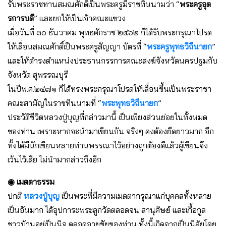
รับพระราชทานสมณศักดิ์เป็นพระครูมีราชทินนามว่า “
พระครูอุต
รการบดี
” และยกให้เป็นเจ้าคณะแขวง
เมื่อวันที่ ๓๐ ธันวาคม พุทธศักราช ๒๔๖๒ ก็ได้รับพระกรุณาโปรด
ให้เลื่อนสมณศักดิ์เป็นพระครูสัญญา บัตรที่ “
พระครูพุทธวิถีนายก
”
และให้ดำรงตำแหน่งประธานกรรการคณะสงฆ์จังหวัดนครปฐมกับ
จังหวัด สุพรรณบุรี
ในปีพ.ศ.๒๔๗๑ ก็ได้ทรงพระกรุณาโปรดให้เลื่อนขึ้นเป็นพระราชา
คณะสามัญในราชทินนามที่ “
พระพุทธวิถีนายก
”
ประวัติชีวิตหลวงปู่บุญที่กล่าวมานี้ เป็นเพียงส่วนย่อยในทั้งหมด
ของท่าน เพราะหากจะนำมาเขียนกัน จริงๆ คงต้องยืดยาวมาก อีก
ทั้งได้มีนักเขียนหลายท่านพรรณาไว้อย่างถูกต้องดีแล้วผู้เขียนจึง
เว้นไว้เสีย ไม่นำมากล่าวถึงอีก
◉ เมตตาธรรม
ปกติ
หลวงปู่บุญ
เป็นพระที่มีความเมตตากรุณาแก่บุคคลทั้งหลาย
เป็นอันมาก ได้อุปการะพระลูกวัดตลอดจน สานุศิษย์ และเกื้อกูล
ชาวบ้านอยู่เป็นนิจ ตลอดอายุขัยของท่าน ทั้งนี้เกิดจากเป็นนิสัยโดย