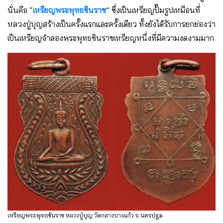
นั่นคือ “
เหรียญพระพุทธชินราช
” ซึ่งเป็นเหรียญปั๊มรูปเหมือนที่
หลวงปู่บุญสร้างเป็นครั้งแรกและครั้งเดียว ทั้งยังได้รับการยกย่องว่า
เป็นเหรียญจำลองพระพุทธชินราชเหรียญหนึ่งที่มีความงดงามมาก
เหรียญพระพุทธชินราช หลวงปู่บุญ วัดกลางบางแก้ว จ.นครปฐม