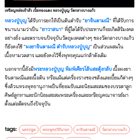
เหรียญหล่อเจ้าสัว เนื้อทองแดง หลวงปู่บุญ วัดกลางบางแก้ว
หลวงปู่บุญ
ได้รับการยกให้เป็นต้นตำรับ “
ยาจินดามณี
” ที่ได้รับการ
ขนานนามว่าเป็น “
ยาวาสนา
” ที่ผู้ใดได้รับประทานก็จะเกิดสิริมงคล
อย่างยิ่ง และตราบจนปัจจุบันวัตถุมงคลต่างๆ ของวัดกลางบางแก้ว
ก็ยังคงใช้ “
ผงยาจินดามณี ตำรับหลวงปู่บุญ
” เป็นส่วนผสมใน
เนื้อหามวลสาร และยังคงไว้ซึ่งพุทธคุณแก่กล้าดังเดิม
นอกจากนี้ยังมี
พระหลวงปู่บุญ พิมพ์เศียรโล้นสะดุ้งกลับ
เนื้อผงยา
จินดามณีและเนื้อดิน หรือแม้แต่เครื่องรางของขลังและเบี้ยแก้ต่างๆ
ซึ่งล้วนทรงพุทธานุภาพเป็นที่ยอมรับและนิยมสะสมของบรรดาลูก
ศิษย์ลูกหาและนักนิยมสะสมพระเครื่องและเหรียญคณาจารย์มา
ตั้งแต่อดีตจนถึงปัจจุบัน
tags:
นครปฐม
พระพุทธวิถีนายก
ยาจินดามณี
วัดกลางบางแก้ว