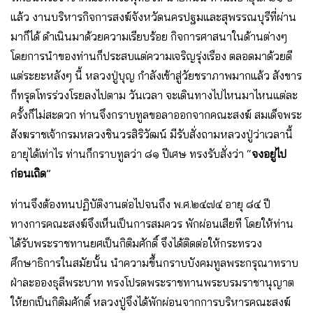
แล้ว งานบริหารกิจการสงฆ์จังหวัดนครปฐมและสุพรรณบุรีที่ผ่าน
มาก็ได้ ดำเนินมาด้วยความเรียบร้อย กิจการศาสนาในด้านต่างๆ
โดยการนำของท่านก็ประสบแต่ความเจริญรุ่งเรือง ตลอดมาด้วยดี
แต่ระยะหลังๆ นี้ หลวงปู่บุญ กำลังเข้าสู่วัยชราภาพมากแล้ว สังขาร
ก็ทรุดโทรร่วงโรยลงไปตาม วันเวลา จะเดินทางไปไหนมาไหนแต่ละ
ครั้งก็ไม่สะดวก ท่านจึงกราบทูลขอลาออกจากคณะสงฆ์ สมเด็จพระ
สังฆราชเจ้ากรมหลวงชินวรสิริวัฒน์ มีรับสั่งถามหลวงปู่ว่าเวลานี้
อายุได้เท่าไร ท่านก็กราบทูลว่า ๘๑ ปีเศษ ทรงรับสั่งว่า “
จงอยู่ไป
ก่อนเถิด
”
ท่านจึงต้องทนปฏิบัติงานต่อไปจนถึง พ.ศ.๒๔๗๔ อายุ ๘๔ ปี
ทางการคณะสงฆ์จึงเห็นเป็นการสมควร พักผ่อนเสียที โดยให้ท่าน
ได้รับพระราชทานยศเป็นกิติมศักดิ์ จึงได้ติดต่อให้กระทรวง
ศึกษาธิการในสมัยนั้น นำความขึ้นกราบบังคมทูลพระกรุณาทราบ
ฝ่าละอองธุลีพระบาท ทรงโปรดพระราชทานพระบรมราชานุญาต
ให้ยกเป็นกิติมศักดิ์ หลวงปู่จึงได้พักผ่อนจากการบริหารคณะสงฆ์