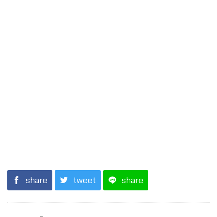
share
tweet
share