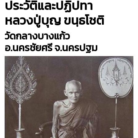
ประวัติและปฏิปทา
หลวงปู่บุญ ขนฺธโชติ
วัดกลางบางแก้ว
อ.นครชัยศรี จ.นครปฐม