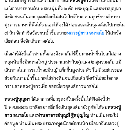
นานหลายรูปจะเป็นความลําบากแก่
หลวงปู่ขาว
เพราะเหมือนมา
แย่งอาหารท่านฉัน พระหนุ่มทั้ง ๒ คือ พระบุญมี และพระบุญมา
จึงชักชวนกันออกธุดงค์โดยไม่สนใจใยดีกับความทุกข์ยากลําบาก
มุ่งภาวนาหาที่พึ่งให้ตนเองให้จงได้ ก่อนออกเดินธุดงค์ต่อไปภายใน
๗ วัน จักทําข้อวัตรขนน้ำขึ้นถวาย
หลวงปู่ขาว อนาลโย
ให้สําเร็จ
เสียก่อน จึงจักเดินทางต่อไป
เมื่อดําริดังนี้แล้วท่านทั้งสองจึงพากันใช้ปั๊บหามน้ำขึ้นไปเทใส่อ่าง
หลุมหินซึ่งมีขนาดใหญ่ ประมาณเท่ากับตุ่มแดง ๒ ตุ่มรวมกัน แม้
เส้นทางในการขนน้ำจะมีหญ้าเพ็กขึ้นสูงท่วมหัวก็ไม่มีระย่นระย่อ
ช่วยกันหามน้ำขึ้นมาเทใส่อ่างหินจนเต็มแล้ว จึงเข้าไปขอโอกาส
กราบลาหลวงปู่ขาวเพื่อ ออกเที่ยวธุดงค์ภาวนาต่อไป
หลวงปู่บุญมา
ได้เล่าการเที่ยวธุดงค์ในครั้งนั้นให้ฟังดังนี้ว่า
ปี พ.ศ.๒๔๙๖ เราคิดอยากสึกจึงเดินธุดงค์มายังภูค้อ ได้พบ
หลวงปู่
ขาว อนาลโย
และ
ท่านอาจารย์บุญมี ฐิตปุญโญ
ท่านเป็นพระไม่
ค่อยพูด ท่านเป็นพระประเภทพูดน้อยต่อยหนัก เมื่อมาถึงหลวงปู่