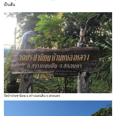
เป็นต้น
วัดป่าประชานิยม อ.สว่างแดนดิน จ.สกลนคร