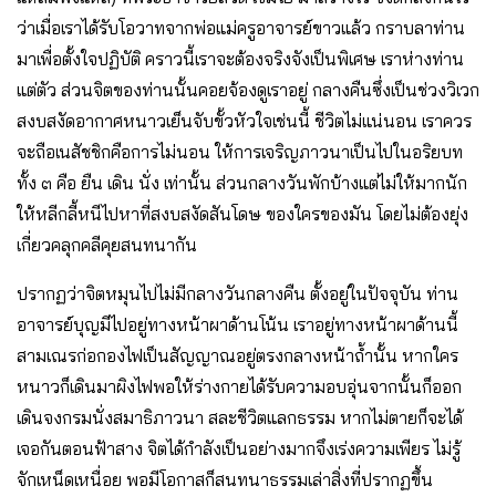
ว่าเมื่อเราได้รับโอวาทจากพ่อแม่ครูอาจารย์ขาวแล้ว กราบลาท่าน
มาเพื่อตั้งใจปฏิบัติ คราวนี้เราจะต้องจริงจังเป็นพิเศษ เราห่างท่าน
แต่ตัว ส่วนจิตของท่านนั้นคอยจ้องดูเราอยู่ กลางคืนซึ่งเป็นช่วงวิเวก
สงบสงัดอากาศหนาวเย็นจับขั้วหัวใจเช่นนี้ ชีวิตไม่แน่นอน เราควร
จะถือเนสัชชิกคือการไม่นอน ให้การเจริญภาวนาเป็นไปในอริยบท
ทั้ง ๓ คือ ยืน เดิน นั่ง เท่านั้น ส่วนกลางวันพักบ้างแต่ไม่ให้มากนัก
ให้หลีกลี้หนีไปหาที่สงบสงัดสันโดษ ของใครของมัน โดยไม่ต้องยุ่ง
เกี่ยวคลุกคลีคุยสนทนากัน
ปรากฏว่าจิตหมุนไปไม่มีกลางวันกลางคืน ตั้งอยู่ในปัจจุบัน ท่าน
อาจารย์บุญมีไปอยู่ทางหน้าผาด้านโน้น เราอยู่ทางหน้าผาด้านนี้
สามเณรก่อกองไฟเป็นสัญญาณอยู่ตรงกลางหน้าถ้ำนั้น หากใคร
หนาวก็เดินมาผิงไฟพอให้ร่างกายได้รับความอบอุ่นจากนั้นก็ออก
เดินจงกรมนั่งสมาธิภาวนา สละชีวิตแลกธรรม หากไม่ตายก็จะได้
เจอกันตอนฟ้าสาง จิตได้กําลังเป็นอย่างมากจึงเร่งความเพียร ไม่รู้
จักเหน็ดเหนื่อย พอมีโอกาสก็สนทนาธรรมเล่าสิ่งที่ปรากฏขึ้น