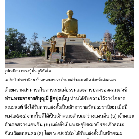
รูปเหมือน หลวงปู่มั่น ภูริทัตโต
ณ วัดป่าประชานิยม บ้านหนองหลวง อำเภอสว่างแดนดิน จังหวัดสกลนคร
ด้วยความสามารถในการเผยแผ่ธรรมและการปกครองคณะสงฆ์
ท่านพระอาจารย์บุญมี ฐิตปุญฺโญ
ท่านได้รับความไว้วางใจจาก
คณะสงฆ์ จึงได้รับการแต่งตั้งเป็นเจ้าอาวาสวัดประชานิยม เมื่อปี
พ.ศ.๒๕๑๔ จากนั้นก็ได้เป็นเจ้าคณะตำบลสว่างแดนดิน (ธ) เจ้าคณะ
อำเภอสว่างแดนดิน (ธ) แต่งตั้งเป็นพระอุปัชฌาย์ รองเจ้าคณะ
จังหวัดสกลนคร (ธ) โดย พ.ศ.๒๕๔๖ ได้รับแต่งตั้งเป็นเจ้าคณะ