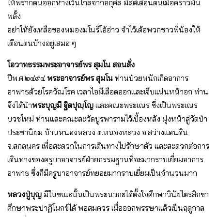
ให้พรากตนออกห่างเว้นไกลจากอกุศล มีสติเตือนตนเมื่อคราวมัน
พลั้ง
อย่าให้ยังเหลือของหมองมโนริโอ้อ่าว จําไว้เด้อพวกชาวพี่น้องให้
เตือนตนบ้างอยู่เสมอ ๆ
โอวาทธรรมพระอาจารย์พร สุมโน สอนสั่ง
ปีพ.ศ.๒๔๙๔
พระอาจารย์พร สุมโน
ท่านป่วยหนักเกิดอาการ
อาพาธด้วยโรควัณโรค เวลาไอมีเลือดออกและเจ็บแน่นหน้าอก ท่าน
จึงได้นํา
พระบุญมี ฐิตปุญฺโญ
และคณะพระเณร ซึ่งเป็นพระเณร
บวชใหม่ ท่านและคณะละวัดบูรพารามไว้เบื้องหลัง มุ่งหน้าสู่วัดป่า
ประชานิยม บ้านหนองหลวง ต.หนองหลวง อ.สว่างแดนดิน
จ.สกลนคร เพื่อสะดวกในการเดินทางไปรักษาตัว และสะดวกต่อการ
เดินทางของครูบาอาจารย์ฝ่ายกรรมฐานที่จะมากราบเยี่ยมอาการ
อาพาธ ซึ่งก็มีครูบาอาจารย์ทยอยมากราบเยี่ยมเป็นจํานวนมาก
หลวงปู่บุญ
มีในขณะนั้นเป็นพระนวกะได้ตั้งใจศึกษาวินัยไตรสิกขา
ศึกษาพระปาฏิโมกข์ได้ พอสมควร เมื่อออกพรรษาแล้วเป็นฤดูกาล