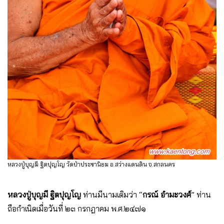
หลวงปู่บุญมี ฐิตปุญโญ วัดป่าประชานิยม อ.สว่างแดนดิน จ.สกลนคร
หลวงปู่บุญมี ฐิตปุญโญ
ท่านมีนามเดิมว่า “
กรณ์ อำมะวงศ์
” ท่าน
ถือกำเนิดเมื่อวันที่ ๒๓ กรกฎาคม พ.ศ.๒๔๗๑