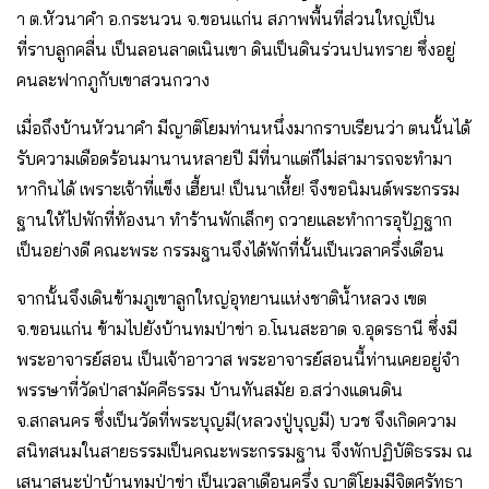
า ต.หัวนาคํา อ.กระนวน จ.ขอนแก่น สภาพพื้นที่ส่วนใหญ่เป็น
ที่ราบลูกคลื่น เป็นลอนลาดเนินเขา ดินเป็นดินร่วนปนทราย ซึ่งอยู่
คนละฟากภูกับเขาสวนกวาง
เมื่อถึงบ้านหัวนาคํา มีญาติโยมท่านหนึ่งมากราบเรียนว่า ตนนั้นได้
รับความเดือดร้อนมานานหลายปี มีที่นาแต่ก็ไม่สามารถจะทํามา
หากินได้ เพราะเจ้าที่แข็ง เฮี้ยน! เป็นนาเหี้ย! จึงขอนิมนต์พระกรรม
ฐานให้ไปพักที่ท้องนา ทําร้านพักเล็กๆ ถวายและทําการอุปัฏฐาก
เป็นอย่างดี คณะพระ กรรมฐานจึงได้พักที่นั้นเป็นเวลาครึ่งเดือน
จากนั้นจึงเดินข้ามภูเขาลูกใหญ่อุทยานแห่งชาติน้ำหลวง เขต
จ.ขอนแก่น ข้ามไปยังบ้านทมป่าข่า อ.โนนสะอาด จ.อุดรธานี ซึ่งมี
พระอาจารย์สอน เป็นเจ้าอาวาส พระอาจารย์สอนนี้ท่านเคยอยู่จํา
พรรษาที่วัดป่าสามัคคีธรรม บ้านทันสมัย อ.สว่างแดนดิน
จ.สกลนคร ซึ่งเป็นวัดที่พระบุญมี(หลวงปู่บุญมี) บวช จึงเกิดความ
สนิทสนมในสายธรรมเป็นคณะพระกรรมฐาน จึงพักปฏิบัติธรรม ณ
เสนาสนะป่าบ้านทมป่าข่า เป็นเวลาเดือนครึ่ง ญาติโยมมีจิตศรัทธา