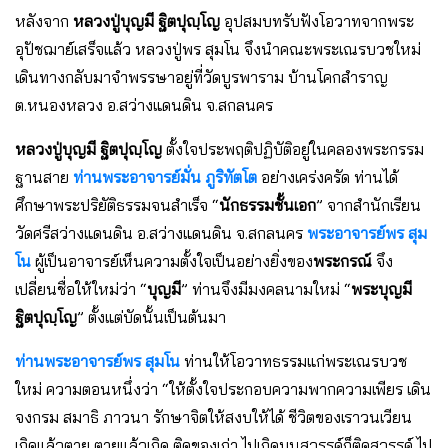
หลังจาก
หลวงปู่บุญมี ฐิตปุญฺโญ
อุปสมบทรับฟังโอวาทจากพระ
อุปัชฌาย์เสร็จแล้ว หลวงปู่พร สุมโน จึงนําคณะพระเณรบวชใหม่
เดินทางกลับมาจําพรรษาอยู่ที่วัดบูรพาราม บ้านโคกสําราญ
ต.หนองหลวง อ.สว่างแดนดิน จ.สกลนคร
หลวงปู่บุญมี ฐิตปุญฺโญ
ตั้งใจประพฤติปฏิบัติอยู่ในคลองพระกรรม
ฐานสาย
ท่านพระอาจารย์มั่น ภูริทัตโต
อย่างเคร่งครัด ท่านได้
ศึกษาพระปริยัติธรรมจนสําเร็จ “
นักธรรมชั้นเอก
” จากสำนักเรียน
วัดศรีสว่างแดนดิน อ.สว่างแดนดิน จ.สกลนคร
พระอาจารย์พร สุม
โน
ผู้เป็นอาจารย์เห็นความตั้งใจเป็นอย่างยิ่งของ
พระกรณ์
จึง
เปลี่ยนชื่อให้ใหม่ว่า “
บุญมี
” ท่านจึงมีมงคลนามใหม่ “
พระบุญมี
ฐิตปุญฺโญ
” ตั้งแต่บัดนั้นเป็นต้นมา
ท่านพระอาจารย์พร สุมโน
ท่านให้โอวาทธรรมแก่พระเณรบวช
ใหม่ ความตอนหนึ่งว่า “ให้ตั้งใจประกอบความพากความเพียร เดิน
จงกรม สมาธิ ภาวนา รักษาจิตให้สงบให้ได้ ชีวิตของเราวนเวียน
เกิดแล้วตาย ตายแล้วเกิด ติดของเก่า ไปเกิดบนสวรรค์ก็ติดสวรรค์ ไป