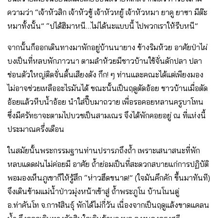
ความว่า “เจ้าหัวสิก เจ้าหัวซู้ เจ้าหัวหยู้ เจ้าหัวหมา ยาคู ยาซา มีต๊ะ
หมาทั้งนั้น” “ปได้ฮิมาหนี…ไม่ได้นะแบบนี้ ไปพวกเราให้รีบหนี”
จากนั้นก็ออกเดินทางมาพักอยู่บ้านนายาง ข้างริมห้วย อาศัยป่าไผ่
บงเป็นที่หลบพักภาวนา ตามลําห้วยมีชาวบ้านใช้จั่นดักปลา ปลา
ช่อนตัวใหญ่ติดจั่นดิ้นเสียงดัง กึก! ๆ ท่านและคณะได้แต่เพียงมอง
ไม่อาจช่วยเหลืออะไรมันได้ ขณะนั้นเป็นฤดูตัดอ้อย ชาวบ้านเมื่อตัด
อ้อยแล้วหีบน้ำอ้อย นำใส่ปี๊บมาถวาย เพื่อรอคอยหลานครูบาโทน
ซึ่งมีศรัทธาจะตามไปบวชเป็นสามเณร จึงได้พักคอยอยู่ ณ ที่แห่งนี้
ประมาณครึ่งเดือน
ในสมัยนั้นพระกรรมฐานท่านปรารภถึงถ้ำ เพราะเสนาสนะที่พัก
หลบแดดฝนไม่ค่อยมี อาศัย ถ้ำย่อมเป็นที่สะดวกสบายแก่การปฏิบัติ
พอมองเห็นภูเขาก็ให้รู้สึก “ห่าวฮึดขนาด!” (ใจมันคึกคัก ขึ้นมาทันที)
จึงเดินข้ามแม่น้ำป่าวมุ่งหน้าเข้าสู่ ถ้ำพระภูโน บ้านโนนดู่
อ.ท่าคันโท จ.กาฬสินธุ์ พักได้ไม่กี่วัน เนื่องจากเป็นฤดูแล้งขาดแคลน