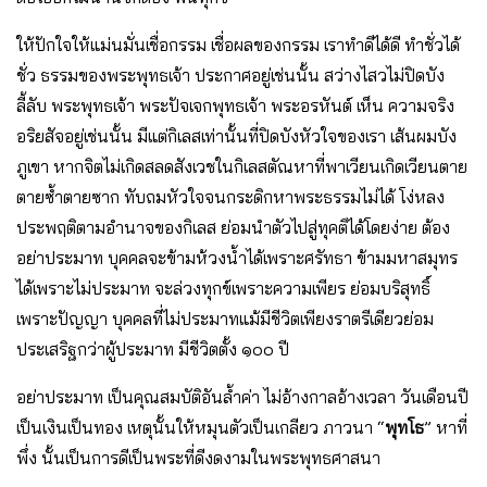
ให้ปักใจให้แม่นมั่นเชื่อกรรม เชื่อผลของกรรม เราทําดีได้ดี ทําชั่วได้
ชั่ว ธรรมของพระพุทธเจ้า ประกาศอยู่เช่นนั้น สว่างไสวไม่ปิดบัง
ลี้ลับ พระพุทธเจ้า พระปัจเจกพุทธเจ้า พระอรหันต์ เห็น ความจริง
อริยสัจอยู่เช่นนั้น มีแต่กิเลสเท่านั้นที่ปิดบังหัวใจของเรา เส้นผมบัง
ภูเขา หากจิตไม่เกิดสลดสังเวชในกิเลสตัณหาที่พาเวียนเกิดเวียนตาย
ตายซ้ำตายซาก ทับถมหัวใจจนกระดิกหาพระธรรมไม่ได้ โง่หลง
ประพฤติตามอํานาจของกิเลส ย่อมนําตัวไปสู่ทุคติได้โดยง่าย ต้อง
อย่าประมาท บุคคลจะข้ามห้วงน้ำได้เพราะศรัทธา ข้ามมหาสมุทร
ได้เพราะไม่ประมาท จะล่วงทุกข์เพราะความเพียร ย่อมบริสุทธิ์
เพราะปัญญา บุคคลที่ไม่ประมาทแม้มีชีวิตเพียงราตรีเดียวย่อม
ประเสริฐกว่าผู้ประมาท มีชีวิตตั้ง ๑๐๐ ปี
อย่าประมาท เป็นคุณสมบัติอันล้ำค่า ไม่อ้างกาลอ้างเวลา วันเดือนปี
เป็นเงินเป็นทอง เหตุนั้นให้หมุนตัวเป็นเกลียว ภาวนา “
พุทโธ
” หาที่
พึ่ง นั้นเป็นการดีเป็นพระที่ดีงดงามในพระพุทธศาสนา