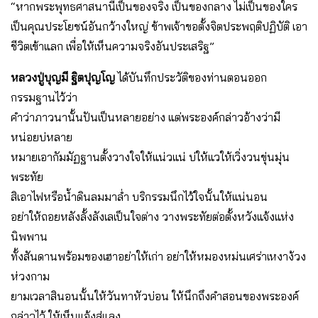
“หากพระพุทธศาสนานี้เป็นของจริง เป็นของกลาง ไม่เป็นของใคร
เป็นคุณประโยชน์อันกว้างใหญ่ ข้าพเจ้าขอตั้งจิตประพฤติปฏิบัติ เอา
ชีวิตเข้าแลก เพื่อให้เห็นความจริงอันประเสริฐ”
หลวงปู่บุญมี ฐิตปุญโญ
ได้บันทึกประวัติของท่านตอนออก
กรรมฐานไว้ว่า
คําว่าภาวนานั้นปันเป็นหลายอย่าง แต่พระองค์กล่าวอ้างว่ามี
หน่อยบ่หลาย
หมายเอากัมมัฏฐานตั้งวางใจให้แน่วแน่ บ่ให้แวให้เวิ่งวนขุ่นมุ่น
พระทัย
สิเอาไฟหรือน้ำดินลมมาล่ำ บริกรรมนึกไว้ใจนั้นให้แน่นอน
อย่าให้ถอยหลังลั้งลังเลเป็นใจต่าง วางพระทัยต่อตั้งหวังแจ้งแห่ง
นิพพาน
ทั้งสันดานพร้อมของเฮาอย่าให้เก่า อย่าให้หมองหม่นเศร่าเหงาง้วง
ห่วงกาม
ยามเวลาสินอนนั้นให้วันทาหัวบ่อน ให้นึกถึงคําสอนของพระองค์
กล่าวไว้ ให้เห็นแจ้งสู่แลง