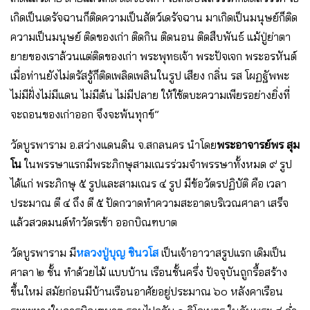
เกิดเป็นเดรัจฉานก็ติดความเป็นสัตว์เดรัจฉาน มาเกิดเป็นมนุษย์ก็ติด
ความเป็นมนุษย์ ติดของเก่า ติดกิน ติดนอน ติดสืบพันธ์ แม้ปู่ย่าตา
ยายของเราล้วนแต่ติดของเก่า พระพุทธเจ้า พระปัจเจก พระอรหันต์
เมื่อท่านยังไม่ตรัสรู้ก็ติดเพลิดเพลินในรูป เสียง กลิ่น รส โผฏฐัพพะ
ไม่มีฝั่งไม่มีแดน ไม่มีต้น ไม่มีปลาย ให้ใช้ตบะความเพียรอย่างยิ่งที่
จะถอนของเก่าออก จึงจะพ้นทุกข์”
วัดบูรพาราม อ.สว่างแดนดิน จ.สกลนคร นําโดย
พระอาจารย์พร สุม
โน
ในพรรษาแรกมีพระภิกษุสามเณรร่วมจําพรรษาทั้งหมด ๙ รูป
ได้แก่ พระภิกษุ ๕ รูปและสามเณร ๔ รูป มีข้อวัตรปฏิบัติ คือ เวลา
ประมาณ ตี ๔ ถึง ตี ๕ ปัดกวาดทำความสะอาดบริเวณศาลา เสร็จ
แล้วสวดมนต์ทําวัตรเช้า ออกบิณฑบาต
วัดบูรพาราม มี
หลวงปู่บุญ ชินวโส
เป็นเจ้าอาวาสรูปแรก เดิมเป็น
ศาลา ๒ ชั้น ทําด้วยไม้ แบบบ้าน เรือนชั้นครึ่ง ปัจจุบันถูกรื้อสร้าง
ขึ้นใหม่ สมัยก่อนมีบ้านเรือนอาศัยอยู่ประมาณ ๖๐ หลังคาเรือน