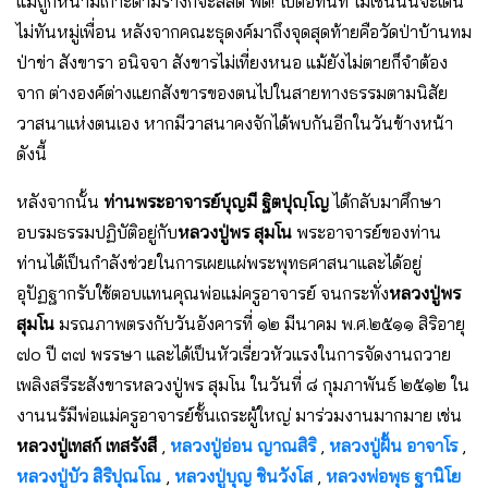
แม้ถูกหนามเกาะตามร่างก็จะสลัด ฟึ้ด! ไปต่อทันที ไม่เช่นนั้นจะเดิน
ไม่ทันหมู่เพื่อน หลังจากคณะธุดงค์มาถึงจุดสุดท้ายคือวัดป่าบ้านทม
ป่าข่า สังขารา อนิจจา สังขารไม่เที่ยงหนอ แม้ยังไม่ตายก็จําต้อง
จาก ต่างองค์ต่างแยกสังขารของตนไปในสายทางธรรมตามนิสัย
วาสนาแห่งตนเอง หากมีวาสนาคงจักได้พบกันอีกในวันข้างหน้า
ดังนี้
หลังจากนั้น
ท่านพระอาจารย์บุญมี ฐิตปุญฺโญ
ได้กลับมาศึกษา
อบรมธรรมปฏิบัติอยู่กับ
หลวงปู่พร สุมโน
พระอาจารย์ของท่าน
ท่านได้เป็นกำลังช่วยในการเผยแผ่พระพุทธศาสนาและได้อยู่
อุปัฏฐากรับใช้ตอบแทนคุณพ่อแม่ครูอาจารย์ จนกระทั่ง
หลวงปู่พร
สุมโน
มรณภาพตรงกับวันอังคารที่ ๑๒ มีนาคม พ.ศ.๒๕๑๑ สิริอายุ
๗๐ ปี ๓๗ พรรษา และได้เป็นหัวเรี่ยวหัวแรงในการจัดงานถวาย
เพลิงสรีระสังขารหลวงปู่พร สุมโน ในวันที่ ๘ กุมภาพันธ์ ๒๕๑๒ ใน
งานนร้มีพ่อแม่ครูอาจารย์ชั้นเถระผู้ใหญ่ มาร่วมงานมากมาย เช่น
หลวงปู่เทสก์ เทสรังสี
,
หลวงปู่อ่อน ญาณสิริ
,
หลวงปู่ฝั้น อาจาโร
,
หลวงปู่บัว สิริปุณโณ
,
หลวงปู่บุญ ชินวังโส
,
หลวงพ่อพุธ ฐานิโย