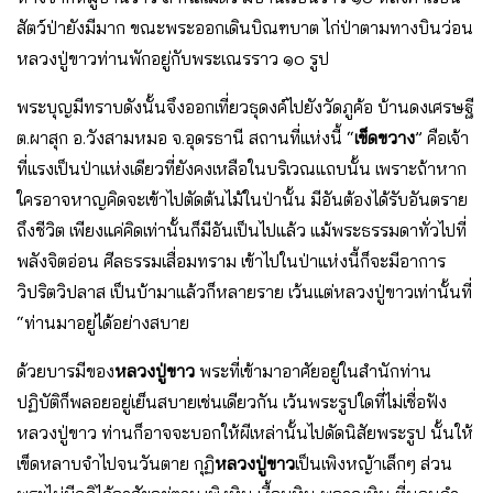
สัตว์ป่ายังมีมาก ขณะพระออกเดินบิณฑบาต ไก่ป่าตามทางบินว่อน
หลวงปู่ขาวท่านพักอยู่กับพระเณรราว ๑๐ รูป
พระบุญมีทราบดังนั้นจึงออกเที่ยวธุดงค์ไปยังวัดภูค้อ บ้านดงเศรษฐี
ต.ผาสุก อ.วังสามหมอ จ.อุดรธานี สถานที่แห่งนี้ “
เข็ดขวาง
” คือเจ้า
ที่แรงเป็นป่าแห่งเดียวที่ยังคงเหลือในบริเวณแถบนั้น เพราะถ้าหาก
ใครอาจหาญคิดจะเข้าไปตัดต้นไม้ในป่านั้น มีอันต้องได้รับอันตราย
ถึงชีวิต เพียงแค่คิดเท่านั้นก็มีอันเป็นไปแล้ว แม้พระธรรมดาทั่วไปที่
พลังจิตอ่อน ศีลธรรมเสื่อมทราม เข้าไปในป่าแห่งนี้ก็จะมีอาการ
วิปริตวิปลาส เป็นบ้ามาแล้วก็หลายราย เว้นแต่หลวงปู่ขาวเท่านั้นที่
“ท่านมาอยู่ได้อย่างสบาย
ด้วยบารมีของ
หลวงปู่ขาว
พระที่เข้ามาอาศัยอยู่ในสํานักท่าน
ปฏิบัติก็พลอยอยู่เย็นสบายเช่นเดียวกัน เว้นพระรูปใดที่ไม่เชื่อฟัง
หลวงปู่ขาว ท่านก็อาจจะบอกให้ผีเหล่านั้นไปดัดนิสัยพระรูป นั้นให้
เข็ดหลาบจําไปจนวันตาย กุฏิ
หลวงปู่ขาว
เป็นเพิงหญ้าเล็กๆ ส่วน