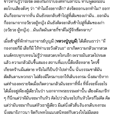
ขาวท่านรู้วาระจิต เพียงก้มกราบองค์ท่านเท่านั้น ท่านพูดเหมือน
ตะโกนเสียงดังๆ ว่า “ทําไมถึงอยากสึก? ส่งจิตออกนอกทําไม? ออก!
มันก็ออกมาจากหั่น มันยังจะกลับเข้าไปสู่ที่เดิมของเก่ามัน…ออกมัน
ก็ออกมาจากอวัยวะผู้หญิง มันยังคิดจะกลับเข้าไปสู่ที่เดิมของเก่า
(อวัยวะ ผู้หญิง) …มันเกิดมันตายกี่ชาติไม่รู้จักเข็ดหลาบ”
เมื่อเข้าสู่ที่พักท่านอาจารย์บุญมี (
หลวงปู่บุญมี
) ได้เตือนเราว่า “ผี
กองกอยก็มี เสือก็มี ให้ท่านระวังตัวนะ” เราเกิดความกลัวมากสวด
มนต์ครบทุกบทจนไม่รู้ว่าจะสวดบทไหนอีก เพราะมันสวดไปหมด
แล้ว ความกลัวมันขึ้นสมอง สถานที่แบบนี้ดีเหลือหลาย ใครขี้
เกียจคร้านมีแต่ตาย หรือไม่ก็เป็นบ้าไปเท่านั้น นั่นธรรมชาติมัน
ดัดสันดานพวกเรา ไม่ต้องมีใครมาบอกให้เดินจงกรม นั่งสมาธิหาก
แต่ทําเองเพราะจิตเมื่อเกิดความกลัวมันจะหาที่พึ่ง ที่พึ่งจะพึ่งอะไร
ได้เมื่ออยู่เพียงผู้เดียวในป่า นอกจากพระธรรมเท่านั้น เสียงดังแกร๊ก!
ๆ ก็นึกแต่ว่าผีมันจะมากินหัว คิดไปว่ามันจะไปกินหัวใครก็ไม่คิด คิด
แต่ว่ามันจะมากินแต่หัวเราผู้เดียว มีแต่นั่งตัวสั่นงันงกเดินจงกรม
นั่งสมาธิภาวนา จิตกับพุทโธแนบสนิทอยู่กับดวงใจไม่มีเผลอ