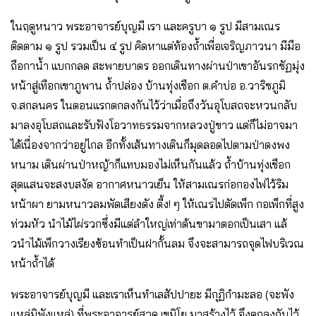
ในฤดูหนาว พระอาจารย์บุญมี เรา และครูบา ๑ รูป มีสามเณร
ติดตาม ๑ รูป รวมเป็น ๔ รูป คิดหาแต่ท้องถ้ำเพื่อเจริญภาวนา มีมือ
ถือกาน้ำ แบกกลด สะพายบาตร ออกเดินทางผ่านป่าเขาอันรกชัฏมุ่ง
หน้าสู่เทือกเขาภูพาน ถ้ำปล่อง บ้านทุ่งเชือก ต.คําบ่อ อ.วาริชภูมิ
จ.สกลนคร ในตอนแรกตกลงกันไว้ว่าเมื่อถึงวันอุโบสถจะหวนกลับ
มาลงอุโบสถและรับฟังโอวาทธรรมจากหลวงปู่ขาว แต่ก็ไม่อาจมา
ได้เนื่องจากว่าอยู่ไกล อีกทั้งเส้นทางเดินก็มุดลอดไปตามป่าดงพง
หนาม เดินผ่านป่าหญ้าก็แทบมองไม่เห็นกันแล้ว ถ้ำบ้านทุ่งเชือก
สุดแสนจะสงบสงัด อากาศหนาวเย็น ให้สามเณรก่อกองไฟไว้ริม
หน้าผา ยามหนาวลมพัดเสียงดัง ตี้ง! ๆ ให้เณรไปตัดเพ็ก กอเพ็กที่สูง
ท่วมหัว นําไม้ไผ่รวกซึ่งมีแต่ลําใหญ่เท่าต้นขามาตอกเป็นเสา แล้
วนําไม้เพ็กวางเรียงซ้อนทําเป็นฝากั้นลม จึงจะสามารถจุดไฟบริเวณ
หน้าถ้ำได้
พระอาจารย์บุญมี และเราเห็นทําเลสัปปายะ มีกุฏิกํามะลอ (จะพัง
แหล่มิพังแหล่) ที่พระอาจารย์สวด เขมิโย มาสร้างไว้ จึงตกลงกันไว้