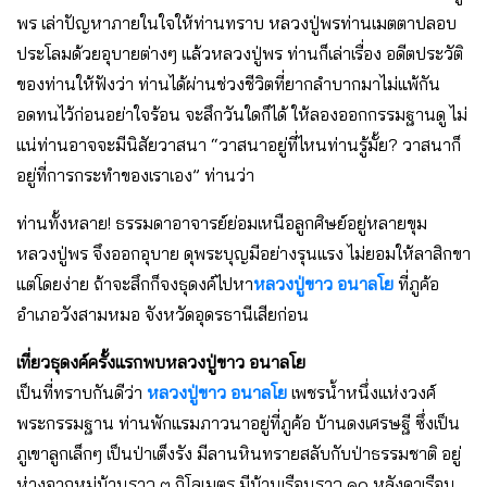
พร เล่าปัญหาภายในใจให้ท่านทราบ หลวงปู่พรท่านเมตตาปลอบ
ประโลมด้วยอุบายต่างๆ แล้วหลวงปู่พร ท่านก็เล่าเรื่อง อดีตประวัติ
ของท่านให้ฟังว่า ท่านได้ผ่านช่วงชีวิตที่ยากลําบากมาไม่แพ้กัน
อดทนไว้ก่อนอย่าใจร้อน จะสึกวันใดก็ได้ ให้ลองออกกรรมฐานดู ไม่
แน่ท่านอาจจะมีนิสัยวาสนา “วาสนาอยู่ที่ไหนท่านรู้มั้ย? วาสนาก็
อยู่ที่การกระทําของเราเอง” ท่านว่า
ท่านทั้งหลาย! ธรรมดาอาจารย์ย่อมเหนือลูกศิษย์อยู่หลายขุม
หลวงปู่พร จึงออกอุบาย ดุพระบุญมีอย่างรุนแรง ไม่ยอมให้ลาสิกขา
แต่โดยง่าย ถ้าจะสึกก็จงธุดงค์ไปหา
หลวงปู่ขาว อนาลโย
ที่ภูค้อ
อําเภอวังสามหมอ จังหวัดอุดรธานีเสียก่อน
เที่ยวธุดงค์ครั้งแรกพบหลวงปู่ขาว อนาลโย
เป็นที่ทราบกันดีว่า
หลวงปู่ขาว อนาลโย
เพชรน้ําหนึ่งแห่งวงศ์
พระกรรมฐาน ท่านพักแรมภาวนาอยู่ที่ภูค้อ บ้านดงเศรษฐี ซึ่งเป็น
ภูเขาลูกเล็กๆ เป็นป่าเต็งรัง มีลานหินทรายสลับกับป่าธรรมชาติ อยู่
ห่างจากหมู่บ้านราว ๓ กิโลเมตร มีบ้านเรือนราว ๑๐ หลังคาเรือน