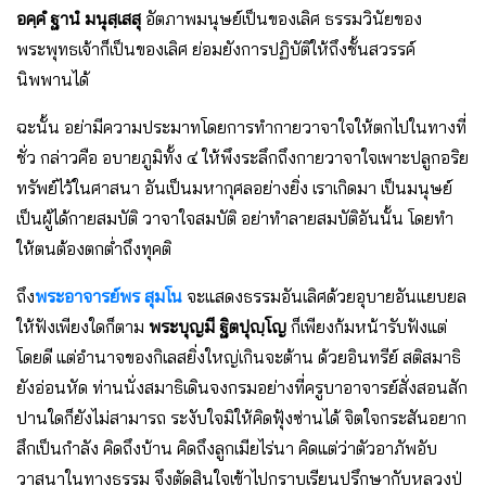
อคฺคํ ฐานํ มนุสฺเสสุ
อัตภาพมนุษย์เป็นของเลิศ ธรรมวินัยของ
พระพุทธเจ้าก็เป็นของเลิศ ย่อมยังการปฏิบัติให้ถึงชั้นสวรรค์
นิพพานได้
ฉะนั้น อย่ามีความประมาทโดยการทํากายวาจาใจให้ตกไปในทางที่
ชั่ว กล่าวคือ อบายภูมิทั้ง ๔ ให้พึงระลึกถึงกายวาจาใจเพาะปลูกอริย
ทรัพย์ไว้ในศาสนา อันเป็นมหากุศลอย่างยิ่ง เราเกิดมา เป็นมนุษย์
เป็นผู้ได้กายสมบัติ วาจาใจสมบัติ อย่าทําลายสมบัติอันนั้น โดยทํา
ให้ตนต้องตกต่ำถึงทุคติ
ถึง
พระอาจารย์พร สุมโน
จะแสดงธรรมอันเลิศด้วยอุบายอันแยบยล
ให้ฟังเพียงใดก็ตาม
พระบุญมี ฐิตปุญฺโญ
ก็เพียงก้มหน้ารับฟังแต่
โดยดี แต่อํานาจของกิเลสยิ่งใหญ่เกินจะต้าน ด้วยอินทรีย์ สติสมาธิ
ยังอ่อนหัด ท่านนั่งสมาธิเดินจงกรมอย่างที่ครูบาอาจารย์สั่งสอนสัก
ปานใดก็ยังไม่สามารถ ระงับใจมิให้คิดฟุ้งซ่านได้ จิตใจกระสันอยาก
สึกเป็นกําลัง คิดถึงบ้าน คิดถึงลูกเมียไร่นา คิดแต่ว่าตัวอาภัพอับ
วาสนาในทางธรรม จึงตัดสินใจเข้าไปกราบเรียนปรึกษากับหลวงปู่