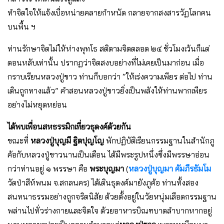
ทําจิตใจให้แจ้งเบื่อหน่ายคลายกําหนัด กลายจากสงสารวัฏโลกคน
บนพื้น ฯ
ท่านรักษาจิตไม่ให้ห่างพุทโธ สติตามจิตตลอด ๒๔ ชั่วโมงเว้นก็แต่
ตอนหลับเท่านั้น ปรากฏว่าจิตสงบอย่างที่ไม่เคยเป็นมาก่อน เมื่อ
กราบเรียนหลวงปู่ขาว ท่านก็บอกว่า “ให้เร่งความเพียร ต่อไป ท่าน
เดินถูกทางแล้ว” คําสอนหลวงปู่ขาวยิ่งเป็นพลังให้ท่านพากเพียร
อย่างไม่หยุดหย่อน
ได้พบเพื่อนสหธรรมิกเที่ยวธุดงค์ด้วยกัน
ขณะที่
หลวงปู่บุญมี ฐิตปุญโญ
พักปฏิบัติเรียนกรรมฐานในสํานักภู
ค้อกับหลวงปู่ขาวนานเป็นเดือน ได้มีพระรูปหนึ่งซึ่งมีพรรษาอ่อน
กว่าท่านอยู่ ๑ พรรษา คือ
พระบุญมา
(
หลวงปู่บุญมา คัมภีรธัมโม
วัดป่าสีห์พนม จ.สกลนคร) ได้เดินธุดงค์มายังภูค้อ ท่านทั้งสอง
สนทนาธรรมอย่างถูกจริตนิสัย ด้วยตั้งอยู่ในวัยหนุ่มเลือดกรรมฐาน
พล่านไปทั่วร่างกายและจิตใจ ด้วยอาหารบิณฑบาตลําบากหากอยู่