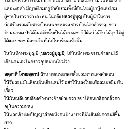
ระยะทางในการบิณฑบาต รวมไปกลับ ๑ กิโลเมตร ในวันพระ ๘ ค่ำ
และ ๑๕ ค่ำ มีญาติโยมอยู่จําศีลรวมทั้งที่เป็นโยมผู้หญิงและโยม
ผู้ชายในราวกว่า ๔๐ คน ในอดีต
หลวงปู่บุญ
เป็นผู้นําในการ
ก่อสร้างร่วมกับชาวบ้านหนองหลวง ชาวบ้านโคกสําราญ ชาว
บ้านนาทม ป่าไม้ในสมัยนั้นเป็นไม้ธรรมชาติ ได้แก่ ไม้จิก ไม้กุง ไม้ดู่
ไม้แดง ฯลฯ มีดาษดื่นทั่วไปในบริเวณวัดนั้น
ในบันทึกพระบุญมี (
หลวงปู่บุญมี
) ได้บันทึกพระธรรมคําสอนไว้
เตือนตนเองในคราวอุปสมบทใหม่ว่า
อตฺตาหิ โจทยตฺตานํ
ถ้าหากตนพลาดพลั้งประมาทแห่งคําสอน
ให้รีบถอนมันเสียหมั่นเตือนตนไว้ อย่าให้หลงใหลเพ้อละเมอฝันพัน
เกี่ยว
ให้มันเหลียวเหลียดข้างทางซ้ายฝ่ายขวา อย่าให้ตนเกลือกกลั้วตก
อยู่ในความหลง
ให้พวกเจ้าปลงปัญญาฮ่ำคะนิงตนบ้าง บางทีมันสิหล่มตกตมสิขึ้น
ยาก