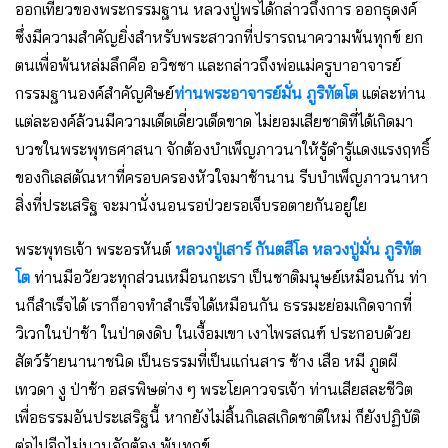
ออกเที่ยวของพระกรรมฐาน หลวงปู่พรได้กล่าวถึงการ ออกธุดงค์
ซึ่งมีความสําคัญยิ่งสําหรับพระสาวกที่ปรารถนาความพ้นทุกข์ ยก
ตนเพื่อพ้นหล่มลึกคือ อวิชชา และกล่าวถึงพ่อแม่ครูบาอาจารย์
กรรมฐานองค์สําคัญศิษย์
ท่านพระอาจารย์มั่น ภูริทัตโต
แต่ละท่าน
แต่ละองค์ล้วนมีความเด็ดเดี่ยวเด็ดขาด ไม่ยอมเสียชาติที่ได้เกิดมา
บวชในพระพุทธศาสนา จักต้องบําเพ็ญภาวนาให้รู้ดํารู้แดงแรงฤทธิ์
ของกิเลสตัณหาที่ครอบครองหัวใจมาช้านาน รีบบําเพ็ญภาวนาหา
สิ่งที่ประเสริฐ จะมานั่งนอนรอป่วยรอเจ็บรอตายกันอยู่ใย
พระพุทธเจ้า พระอรหันต์
หลวงปู่เสาร์ กันตสีโล
หลวงปู่มั่น ภูริทัต
โต
ท่านมีอวัยวะทุกส่วนเหมือนกะเรา เป็นชาติมนุษย์เหมือนกัน ท่า
นก็สําเร็จได้ เราก็อาจทําสําเร็จได้เหมือนกัน ธรรมะย่อมเกิดจากที่
วิเวกในป่าช้า ในป่าดงดิบ ในเงื้อมเขา เงาไพรสณฑ์ ประกอบด้วย
สัตว์ร้ายนานาชนิด เป็นธรรมที่เป็นแก่นสาร ช้าง เสือ หมี ภูตผี
เทวดา งู ป่าช้า อสรพิษต่าง ๆ พระโยคาวจรเจ้า ท่านเสียสละชีวิต
เพื่อธรรมอันประเสริฐนี้ หากยังไม่สิ้นกิเลสเกิดชาติใหม่ ก็ยังปฏิบัติ
ต่อไปอีกไม่นานจักต้อง พ้นทุกข์