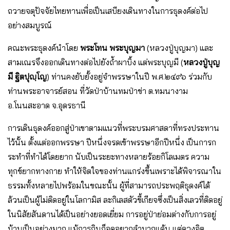
ถวายจตุปัจจัยไทยทานเพื่อเป็นเสบียงเดินทางในการธุดงค์ต่อไป
อย่างสมบูรณ์
คณะพระธุดงค์นําโดย
พระโทน
พระบุญมา
(หลวงปู่บุญมา) และ
สามเณรจึงออกเดินทางต่อไปยังถ้ำผาบิ้ง แต่พระบุญมี (
หลวงปู่บุญ
มี ฐิตปุญฺโญ
) ท่านคงยับยั้งอยู่จําพรรษาในปี พ.ศ.๒๔๙๖ ร่วมกับ
ท่านพระอาจารย์สอน ที่วัดป่าบ้านทมป่าข่า ต.ทมนางาม
อ.โนนสะอาด จ.อุดรธานี
การเดินธุดงค์ออกสู่ป่าเขาตามแนวที่พระบรมศาสดาที่ทรงประทาน
ไว้นั้น ตั้งแต่ออกพรรษา ปีหนึ่งจรดเข้าพรรษาอีกปีหนึ่ง เป็นการก
ระทําที่ทําได้โดยยาก นับเป็นระยะทางหลายร้อยกิโลเมตร ความ
ทุกข์ยากทางกาย ทําให้จิตใจของท่านแกร่งขึ้นเพราะได้พิจารณาใน
ธรรมทั้งหลายไปพร้อมในขณะนั้น ผู้ที่สามารถประพฤติธุดงค์ได้
ล้วนเป็นผู้ไม่ติดอยู่ในโลกามิส ละกิเลสตัวขี้เกียจซึ่งเป็นสิ่งเลวที่ติดอยู่
ในนิสัยสันดานได้เป็นอย่างยอดเยี่ยม การอยู่ป่าย่อมต่างกับการอยู่
บ้านเป็นอย่างมาก แม้การกินก็อดอยากลําบากแค้น แต่ดวงจิต