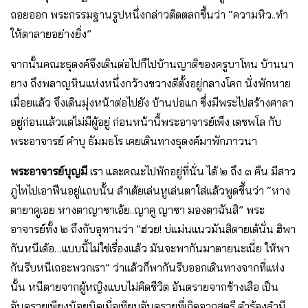
ถอยออก พระกรรมฐานรูปหนึ่งกล่าวติดตลกขึ้นว่า “ความหิว..ทํา
ให้ตาลายอย่างยิ่ง”
จากนั้นคณะธุดงค์จึงเดินต่อไปก็ไปบ้านญาติของครูบาโทน บ้านนา
ยาง ถึงพลาญหินแห่งหนึ่งกว้างขวางดีตั้งอยู่กลางโคก นั่งพักหาย
เมื่อยแล้ว จึงเดินมุ่งหน้าต่อไปยัง บ้านบ่อแก ซึ่งมีพระไปสร้างศาลา
อยู่ก่อนแล้วแต่ไม่มีผู้อยู่ ก่อนหน้านี้พระอาจารย์เพ็ง เตชพโล กับ
พระอาจารย์ คําบุ ธัมมธโร เคยเดินทางธุดงค์มาพักภาวนา
พระอาจารย์บุญมี
เรา และคณะไปพักอยู่ที่นั่น ได้ ๒ ถึง ๓ คืน มีสาว
ภูไทไปเอาฟืนอยู่แถบนั้น ลําเต้ยเล่นหูเล่นตาใส่แล้วพูดขึ้นว่า “หาง
ตายาคูเอย หางตาญาซาเอ้ย..ญาคู ญาซา มองตาฉันสิ” พระ
อาจารย์ทั้ง ๒ ถึงกับอุทานว่า “ฮ่วย! บ่แม่นแนวมันสิตายเด้นั่น ฮิพา
กันหนีเด้อ…แบบนี้ไม่ใช่เรื่องแล้ว มันจะพากันมาตายนะเนี่ย ให้พา
กันรีบหนีเถอะพวกเรา” ว่าแล้วก็พากันรีบออกเดินทางจากที่แห่ง
นั้น หนีตายจากผู้หญิงแบบไม่คิดชีวิต อันตรายจากช้างเสือ เป็น
อันตรายเพียงน้อยนิดเมื่อเทียบอันตรายที่เกิดจากสตรี คําร้องลํามี