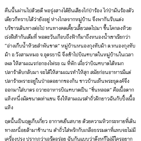
คืนนั้นผ่านไปด้วยดี พอรุ่งสางได้ยินเสียงไก่ป่าร้อง ไก่ป่ามันร้องตัว
เดียวก็ทราบได้ว่ายังอยู่ ห่างไกลจากหมู่บ้าน จึงพากันรีบแต่ง
บริขารเดินทางต่อไป หนทางคดเคี้ยวเลี้ยวลดไปมา ขึ้นโคกลงห้วย
เร่งฝีเท้ากันเต็มที่ พอตะวันเกือบถึงฟ้าก็มาถึงหนองน้ำเขาเรียกว่า
“อ่างเก็บน้ำห้วยลําพันขาด” หมู่บ้านหนองกุงทับม้า ต.หนองกุงทับ
ม้า อ.วังสามหมอ จ.อุดรธานี จึงเข้าไปบิณฑบาตในหมู่บ้านในเวลา
เพล ให้สามเณรก่อกองไฟรอ ณ ที่พัก เผื่อว่าบิณฑบาตได้หมก
ปลาร้าดิบกลับมา จะได้ให้สามเณรทําให้สุก สมัยก่อนอาหารมีแต่
ปลาร้าเพราะอยู่ในป่าอดอยากของกิน ชาวบ้านเห็นพระธุดงค์จึง
ออกมาใส่บาตร ถวายอาหารบิณฑบาตเป็น “ซิ่นหลอด” คือเนื้อตาก
แห้งหนึ่งมัดขนาดเท่าแขน จึงให้สามเณรตําถั่วฝักยาวฉันกับปิ้งเนื้อ
แห้ง
ฤดนั้นเป็นฤดูเก็บเกี่ยว อากาศเย็นสบาย ด้วยความหิวกระหายที่เดิน
ทางเหนื่อยล้ามาช้านาน ตําถั่วใส่พริกกับเกลือธรรมดาที่แทบจะไม่มี
เครื่องปรุง ปรากฏว่าเอร็ดอร่อย ฉันกันแบบว่าดึงหูก็ไม่มีใครอยาก