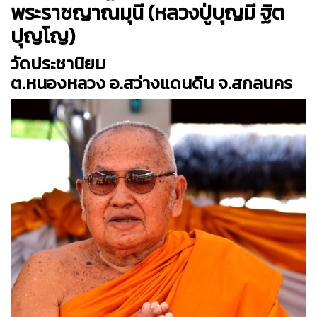
พระราชญาณมุนี (หลวงปู่บุญมี ฐิต
ปุญโญ)
วัดประชานิยม
ต.หนองหลวง อ.สว่างแดนดิน จ.สกลนคร