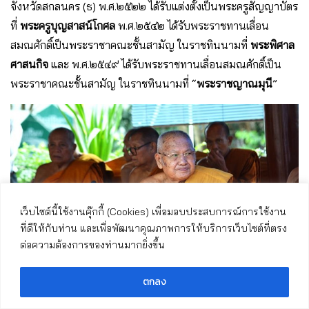
จังหวัดสกลนคร (ธ) พ.ศ.๒๕๒๒ ได้รับแต่งตั้งเป็นพระครูสัญญาบัตร
ที่
พระครูบุญสาสน์โกศล
พ.ศ.๒๕๔๒ ได้รับพระราชทานเลื่อน
สมณศักดิ์เป็นพระราชาคณะชั้นสามัญ ในราชทินนามที่
พระพิศาล
ศาสนกิจ
และ พ.ศ.๒๕๔๙ ได้รับพระราชทานเลื่อนสมณศักดิ์เป็น
พระราชาคณะชั้นสามัญ ในราชทินนามที่ “
พระราชญาณมุนี
”
เว็บไซต์นี้ใช้งานคุ๊กกี้ (Cookies) เพื่อมอบประสบการณ์การใช้งาน
ที่ดีให้กับท่าน และเพื่อพัฒนาคุณภาพการให้บริการเว็บไซต์ที่ตรง
ต่อความต้องการของท่านมากยิ่งขึ้น
ตกลง
หลวงปู่บุญมี ฐิตปุญฺโญ