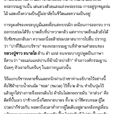
พระกรรมฐานนั้น เด่นดวงด้วยแสงแห่งพระธรรม การอยู่รุกขมูลร่ม
ไม้ แสดงถึงความเป็นผู้ไม่อาลัยในชีวิตและความเป็นอยู่
การธุดงค์ของพระบุญมีและเพื่อนสหธรรมิก เหมือนการออกรบ การ
ออกรบย่อมได้รับ บาดเจ็บที่น่าหวาดกลัว แต่หากบาดเจ็บแล้วยังได้
รับชัยชนะกลับมา ความเหนื่อยล้าย่อมปลาสนาการไปสิ้น ปรากฏ
ว่า “บ่าที่ใช้แบกบริขาร” ของพระกรรมฐานที่ทําตามคําสอนของ
หลวงปู่ขาว อนาลโย
ด้าน ดํา แหล่ จนพระบางรูปพูดเป็นภาษา
อีสานว่า “จะแม่นแหล่ปานหีม้าเน้าะบ่าเจ้า” ทําเอาวงศ์กรรมฐาน
น้อยๆ หัวเราะกันครืนๆ ในสภาหนูแห่งนั้น
วิธีแบกบริขารหลายชิ้นและหนักผ่านป่าเขาท่านอธิบายไว้อย่างนี้
คือใช้ผ้าอาบน้ำฝนมัด “ขอด” (ขมวด) ไว้ทั้ง ๒ ด้าน ทําเป็นปุ่มไว้
แล้วผูกใส่ร่างกายจึงออกเดินไป ผ้ามันไม่ตกเพราะมัน “คาส่วง” คือ
ติดที่บั้นเอว บ่าข้างหนึ่งก็สะพายบาตร ทั้ง ๒ น่าใช้ครบหมด ผู้ใด
ปวดบ่าก็ช่วยกัน พอตกถึงเวลาค่ำหากผู้ใดเดินอยู่ตามหลังหมู่เพื่อน