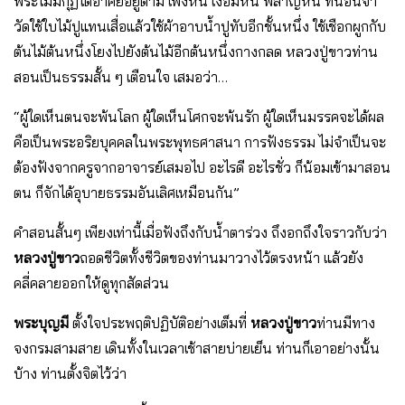
พระไม่มีกุฏิได้อาศัยอยู่ตาม เพิงหิน เงื้อมหิน พลาญหิน ที่นอนจํา
วัดใช้ใบไม้ปูแทนเสื่อแล้วใช้ผ้าอาบน้ำปูทับอีกชั้นหนึ่ง ใช้เชือกผูกกับ
ต้นไม้ต้นหนึ่งโยงไปยังต้นไม้อีกต้นหนึ่งกางกลด หลวงปู่ขาวท่าน
สอนเป็นธรรมสั้น ๆ เตือนใจ เสมอว่า…
“ผู้ใดเห็นตนจะพ้นโลก ผู้ใดเห็นโศกจะพ้นรัก ผู้ใดเห็นมรรคจะได้ผล
คือเป็นพระอริยบุคคลในพระพุทธศาสนา การฟังธรรม ไม่จําเป็นจะ
ต้องฟังจากครูจากอาจารย์เสมอไป อะไรดี อะไรชั่ว ก็น้อมเข้ามาสอน
ตน ก็จักได้อุบายธรรมอันเลิศเหมือนกัน”
คําสอนสั้นๆ เพียงเท่านี้เมื่อฟังถึงกับน้ำตาร่วง ถึงอกถึงใจราวกับว่า
หลวงปู่ขาว
ถอดชีวิตทั้งชีวิตของท่านมาวางไว้ตรงหน้า แล้วยัง
คลี่คลายออกให้ดูทุกสัดส่วน
พระบุญมี
ตั้งใจประพฤติปฏิบัติอย่างเต็มที่
หลวงปู่ขาว
ท่านมีทาง
จงกรมสามสาย เดินทั้งในเวลาเช้าสายบ่ายเย็น ท่านก็เอาอย่างนั้น
บ้าง ท่านตั้งจิตไว้ว่า