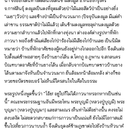
น้ำ จึงออกเดินทางตัดสินใจเดินข้ามดงมูล อ.หนองกรุงศรี
จ.กาฬสินธุ์ ดงมูลเป็นดงที่อุดมด้วยป่าไม้และสัตว์ป่าเป็นอย่างยิ่ง
“เมย”(วัวป่า) และช้างป่ามีเป็นจํานวนมาก (ปัจจุบันดงมูล มีแต่คํา
เล่าขาน ธรรมชาติป่าไม่มีแล้ว) เดินข้ามดงมูลทะลุผ่านดงมูลด้วย
ความยากลําบากแล้วไปพักที่กลางทุ่งนา ต่างองค์ต่างรูปหาที่พัก
ภาวนา พอถึงเช้ามีแต่เสียงไก่ป่าร้องไม่มีเสียงไก่บ้านเลย เป็นนิมิต
หมายว่า บ้านที่พักอาศัยของผู้คนยังอยู่ห่างไกลออกไปอีก จึงเดินต่อ
ไปตั้งแต่เช้าพอสายๆ ถึงบ้านยางโล้น ต.โคกภู อ.ภูพาน จ.สกลนคร
บิณฑบาตอาศัยที่บ้านยางโล้น เมื่อกลับจากบิณฑบาตชาวบ้านยาง
โล้นตามมาจังหันเป็นจํานวนมาก ยืนล้อมหน้าล้อมหลัง ต่างก็ขอ
หวยขอบัตรขอเบอร์ ไม่เห็นมีใครสนใจในศีลในธรรม
พระรูปหนึ่งพูดขึ้นว่า “โอ้ย! อยู่ไปก็ไม่ได้ภาวนาหรอกหากเป็นเช่น
นี้” คณะพระกรรมฐานอันมีพระโทน พระบุญมี (หลวงปู่บุญมี) พระ
บุญมา (หลวงปู่บุญมา) และสามเณร เห็นท่าไม่ดีอย่างนั้น คงจะไม่
สงบสงัด ไม่สะดวกสบายแก่การภาวนาเป็นแน่แท้ ยังไม่มีโอกาสแม้
ขึ้นไปเที่ยวภาวนาบนถ้ำ จึงเดินธุดงค์ข้ามภูเขาต่อไปยังบ้านหัวนาคํ