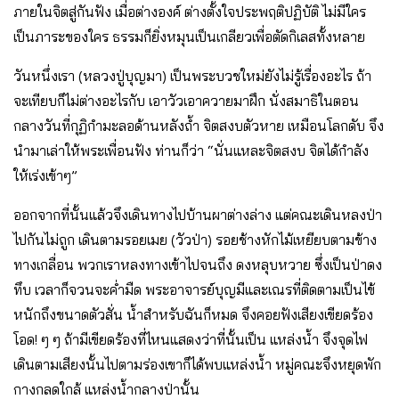
ภายในจิตสู่กันฟัง เมื่อต่างองค์ ต่างตั้งใจประพฤติปฏิบัติ ไม่มีใคร
เป็นภาระของใคร ธรรมก็ยิ่งหมุนเป็นเกลียวเพื่อตัดกิเลสทั้งหลาย
วันหนึ่งเรา (หลวงปู่บุญมา) เป็นพระบวชใหม่ยังไม่รู้เรื่องอะไร ถ้า
จะเทียบก็ไม่ต่างอะไรกับ เอาวัวเอาควายมาฝึก นั่งสมาธิในตอน
กลางวันที่กุฏิกํามะลอด้านหลังถ้ำ จิตสงบตัวหาย เหมือนโลกดับ จึง
นํามาเล่าให้พระเพื่อนฟัง ท่านก็ว่า “นั่นแหละจิตสงบ จิตได้กําลัง
ให้เร่งเข้าๆ”
ออกจากที่นั้นแล้วจึงเดินทางไปบ้านผาต่างล่าง แต่คณะเดินหลงป่า
ไปกันไม่ถูก เดินตามรอยเมย (วัวป่า) รอยช้างหักไม้เหยียบตามข้าง
ทางเกลื่อน พวกเราหลงทางเข้าไปจนถึง ดงหลุบหวาย ซึ่งเป็นป่าดง
ทึบ เวลาก็จวนจะค่ำมืด พระอาจารย์บุญมีและเณรที่ติดตามเป็นไข้
หนักถึงขนาดตัวสั่น น้ำสําหรับฉันก็หมด จึงคอยฟังเสียงเขียดร้อง
โอด! ๆ ๆ ถ้ามีเขียดร้องที่ไหนแสดงว่าที่นั้นเป็น แหล่งน้ำ จึงจุดไฟ
เดินตามเสียงนั้นไปตามร่องเขาก็ได้พบแหล่งน้ำ หมู่คณะจึงหยุดพัก
กางกลดใกล้ แหล่งน้ำกลางป่านั้น