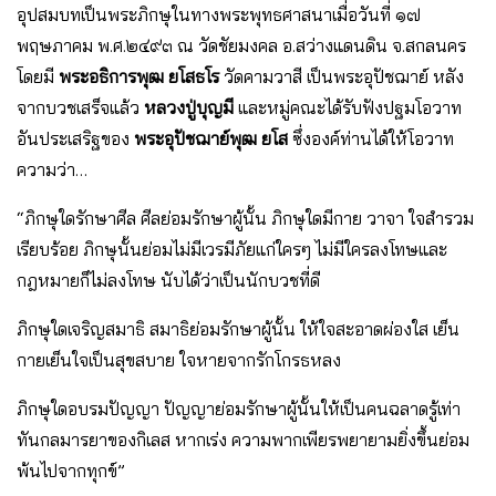
อุปสมบทเป็นพระภิกษุในทางพระพุทธศาสนาเมื่อวันที่ ๑๗
พฤษภาคม พ.ศ.๒๔๙๓ ณ วัดชัยมงคล อ.สว่างแดนดิน จ.สกลนคร
โดยมี
พระอธิการพุฒ ยโสธโร
วัดคามวาสี เป็นพระอุปัชฌาย์ หลัง
จากบวชเสร็จแล้ว
หลวงปู่บุญมี
และหมู่คณะได้รับฟังปฐมโอวาท
อันประเสริฐของ
พระอุปัชฌาย์พุฒ ยโส
ซึ่งองค์ท่านได้ให้โอวาท
ความว่า…
“ภิกษุใดรักษาศีล ศีลย่อมรักษาผู้นั้น ภิกษุใดมีกาย วาจา ใจสํารวม
เรียบร้อย ภิกษุนั้นย่อมไม่มีเวรมีภัยแก่ใครๆ ไม่มีใครลงโทษและ
กฎหมายก็ไม่ลงโทษ นับได้ว่าเป็นนักบวชที่ดี
ภิกษุใดเจริญสมาธิ สมาธิย่อมรักษาผู้นั้น ให้ใจสะอาดผ่องใส เย็น
กายเย็นใจเป็นสุขสบาย ใจหายจากรักโกรธหลง
ภิกษุใดอบรมปัญญา ปัญญาย่อมรักษาผู้นั้นให้เป็นคนฉลาดรู้เท่า
ทันกลมารยาของกิเลส หากเร่ง ความพากเพียรพยายามยิ่งขึ้นย่อม
พ้นไปจากทุกข์”