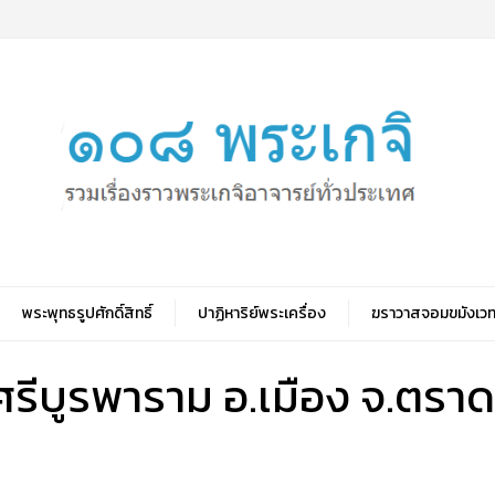
พระพุทธรูปศักดิ์สิทธิ์
ปาฏิหาริย์พระเครื่อง
ฆราวาสจอมขมังเวท
ศรีบูรพาราม อ.เมือง จ.ตราด