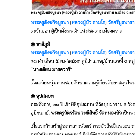
พระครูสังฆกิจบูรพา (หลวงปู่บัว ถามโก) วัดศรีบูรพาราม อ.เมือง จ.ตร
พระครูสังฆกิจบูรพา
(
หลวงปู่บัว ถามโก
)
วัดศรีบูรพาร
ตะวันออก ผู้เป็นดั่งเทพเจ้าแห่งโชคลาภเมืองตราด
◉ ชาติภูมิ
พระครูสังฆกิจบูรพา
(
หลวงปู่บัว ถามโก
)
วัดศรีบูรพาร
๑๓ ค่ำ เดือน ๕ พ.ศ.๒๔๖๙ ภูมิลำเนาอยู่บ้านเลขที่ ๓ หมู่
“
นางเตี่ยน มารศวารี
”
ตั้งแต่วัยหนุ่มท่านชอบศึกษาความรู้เกี่ยวกับยาสมุนไพรแ
◉ อุปสมบท
กระทั่งอายุ ๒๓ ปี เข้าพิธีอุปสมบท ที่วัดบุบผาราม ต.วั
อุปัชฌาย์,
พระครูวัตรรัตนวงษ์สิทธิ์ วัดหนองบัว
เป็นพร
เมื่อแรกก้าวเข้าสู่ร่มกาสาวพัสตร์ พระบัวถือเป็นพระนวกะ
จะดำเนินรอยตามพุทธองค์ จึงได้ติดตามปฏิบัติอุปัฏฐา