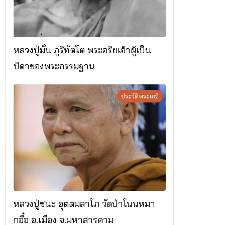
หลวงปู่มั่น ภูริทัตโต พระอริยเจ้าผู้เป็น
บิดาของพระกรรมฐาน
ประวัติพระเกจิ
หลวงปู่ชนะ อุตตมลาโภ วัดป่าโนนหมา
กอื๋อ อ.เมือง จ.มหาสารคาม