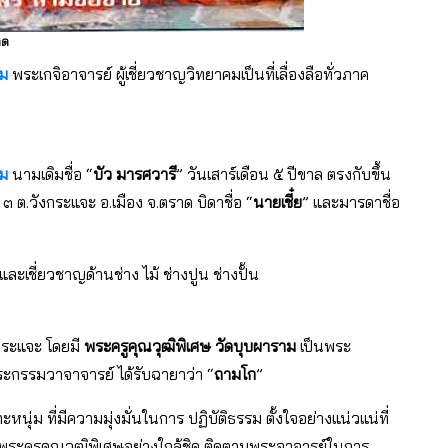
าด
าม
พระเกจิอาจารย์ ผู้เชี่ยวชาญวิทยาคมเป็นที่เลื่องลือทั่วภาค
าม
นามเดิมชื่อ “
บัว มารศวารี
” วันเสาร์เดือน ๕ ปีขาล ตรงกับขึ้น
 ๓ ต.วังกระแจะ อ.เมือง จ.ตราด บิดาชื่อ “
นายเชี๋ย
” และมารดาชื่อ
ละเชี่ยวชาญด้านช่าง ไม้ ช่างปูน ช่างปั้น
งกระแจะ โดยมี
พระครูคุณวุฒิพิเศษ วัดบุบผาราม
เป็นพระ
ะกรรมวาจาจารย์ ได้รับฉายาว่า “
ถามโก
”
หนุ่ม ที่มีความมุ่งมั่นในการ ปฏิบัติธรรม ตั้งใจอย่างแน่วแน่ที่
กพระครูคุณวุฒิพิเศษอย่างใกล้ชิด ติดตามพระอาจารย์ในการ