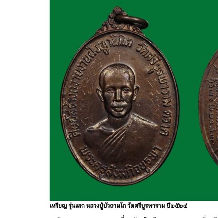
เหรียญ รุ่นแรก หลวงปู่บัวถามโก วัดศรีบูรพาราม ปี๒๕๒๔