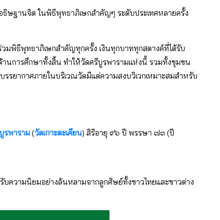
่งปรกอธิษฐานจิต ในพิธีพุทธาภิเษกสำคัญๆ ระดับประเทศหลายครั้ง
่วมพิธีพุทธาภิเษกสำคัญทุกครั้ง เงินทุกบาททุกสตางค์ที่ได้รับ
านการศึกษาทั้งสิ้น ทำให้วัดศรีบูรพารามแห่งนี้ รวมทั้งชุมชน
ัฒนาบรรยากาศภายในบริเวณวัดมีแต่ความสงบวิเวกเหมาะสมสำหรับ
ีบูรพาราม
(
วัดเกาะตะเคียน
) สิริอายุ ๙๖ ปี พรรษา ๗๓ (ปี
ด้รับความนิยมอย่างล้นหลามจากลูกศิษย์ทั้งชาวไทยและชาวต่าง
ง