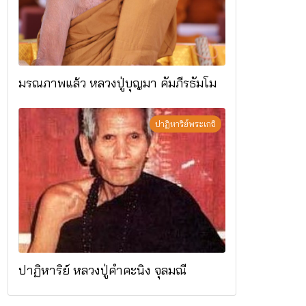
มรณภาพแล้ว หลวงปู่บุญมา คัมภีรธัมโม
ปาฏิหาริย์พระเกจิ
ปาฏิหาริย์ หลวงปู่คำคะนิง จุลมณี