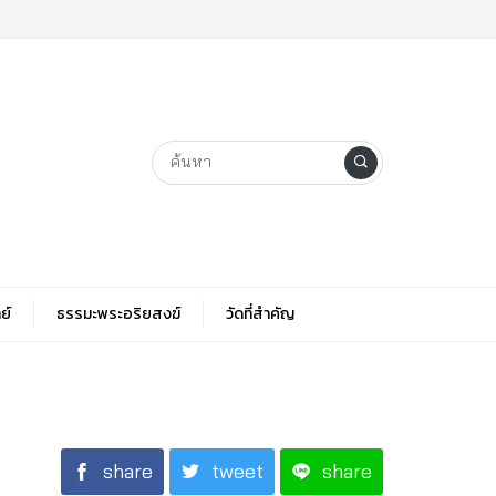
ย์
ธรรมะพระอริยสงฆ์
วัดที่สําคัญ
share
tweet
share