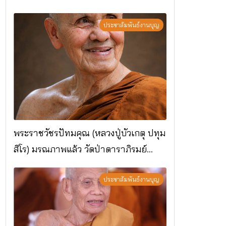
ประชาสัมพันธ์งานบุญ
พระราชวัชรปัทมคุณ (หลวงปู่บัวเกตุ ปทุม
สิโร) มรณภาพแล้ว วัดป่าดาราภิรมย์
อ.แม่ริม จ.เชียงใหม่
ประชาสัมพันธ์งานบุญ