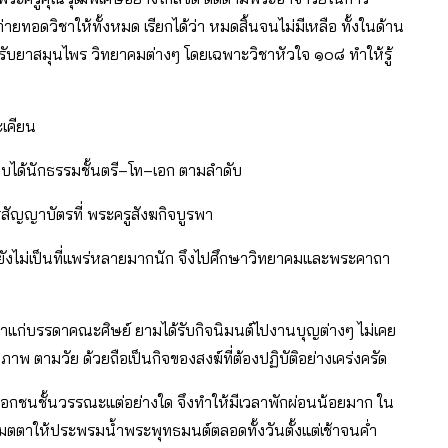
ายทอดวิชาให้ทั้งหมด เรียกได้ว่า หมดสิ้นจนไม่มีเหลือ ทั้งในด้าน
ับยาสมุนไพร วิทยาคมต่างๆ โดยเฉพาะวิชาหัวใจ ๑๐๘ ทำให้รู้
เคียน
อบได้นักธรรมชั้นตรี–โท–เอก ตามลำดับ
สัญญาบัตรที่ พระครูสังฆกิจบูรพา
ังไม่เป็นที่แพร่หลายมากนัก จึงไปศึกษาวิทยาคมและพระคาถา
ตตาแก่บรรดาคณะศิษย์ ยามได้รับกิจนิมนต์ไปงานบุญต่างๆ ไม่เคย
ภาพ ตามวัย ด้วยถือเป็นกิจของสงฆ์ที่ต้องปฏิบัติอย่างเคร่งครัด
เลือกชนชั้นวรรณะแต่อย่างใด จึงทำให้มีเวลาพักผ่อนน้อยมาก ใน
ตตาให้ประพรมน้ำพระพุทธมนต์ตลอดทั้งวันตั้งแต่เช้าจนค่ำ