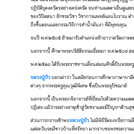
ปฏิบัติธุดงควัตรอย่างเคร่งครัด จนท่านเมตตาเอ็นดูและถ่
ของวิปัสสนา อักขระวิชา วิชาการแพทย์แผนโบราณ ตำร
ถึงขั้นตอนและกรรมวิธีการทำน้ำมันงา ที่มีพุทธคุณ
จนปี พ.ศ.๒๕๐๕ ย้ายมารับตำแหน่งเจ้าอาวาสวัดเกาะตะ
นอกจากนี้ ศึกษาพระปริยัติธรรมเรื่อยมา พ.ศ.๒๕๐๘ ส
พ.ศ.๒๕๑๓ ได้รับพระราชทานเลื่อนสมณศักดิ์เป็นพระครู
หลวงปู่บัว
บอกเล่าว่า ในสมัยก่อนการศึกษาภาษาบาลีย
ต่างๆ จากพระครูคุณวุฒิพิเศษ ซึ่งเป็นพระอุปัชฌาย์
นอกจากนี้ เป็นพระเกจิอาจารย์ที่เปี่ยมไปด้วยความเม
ปฏิเสธ แม้ว่าจะย่างอายุเข้าสู่วัยชราและมีปัญหาด้านสุข
ส่วนการกราบเข้าพบ
หลวงปู่บัว
ไม่มีพิธีรีตองหรือการ
แต่ละวันจะมีชาวบ้านที่ศรัทธา มากราบขอพรขอความเม