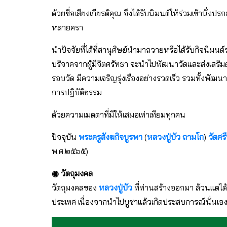
ด้วยชื่อเสียงเกียรติคุณ จึงได้รับนิมนต์ให้ร่วมเข้านั
หลายครา
นำปัจจัยที่ได้ที่สานุศิษย์นำมาถวายหรือได้รับกิจนิมนต์ร
บริจาคจากผู้มีจิตศรัทธา จะนำไปพัฒนาวัดและส่งเสริมด้
รอบวัด มีความเจริญรุ่งเรืองอย่างรวดเร็ว รวมทั้งพ
การปฏิบัติธรรม
ด้วยความเมตตาที่มีให้เสมอเท่าเทียมทุกคน
ปัจจุบัน
พระครูสังฆกิจบูรพา
(
หลวงปู่บัว ถามโก
)
วัดศร
พ.ศ.๒๕๖๕)
◉ วัตถุมงคล
วัตถุมงคลของ
หลวงปู่บัว
ที่ท่านสร้างออกมา ล้วนแต่ไ
ประเทศ เนื่องจากนำไปบูชาแล้วเกิดประสบการณ์นั่นเอ