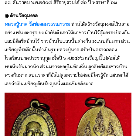
๑๗ ธันวาคม พ.ศ.๒๕๐๗ สิริอายุรวมได้ ๘๖ ปี พรรษาที่ ๖๓
◉ ด้านวัตถุมงคล
หลวงปู่นาค วัดช่องลมวรรณาราม
ท่านได้สร้างวัตถุมงคลไว้หลาย
อย่าง เช่น ตะกรุด ธง ผ้ายันต์ แจกให้แก่ชาวบ้านไว้คุ้มครองป้องกัน
และมีติดชิดบ้านไว้ ชาวบ้านในแถบนั้นต่างก็หวงแหนกันมาก ส่วน
เหรียญที่ระลึกนั้นทำเป็นรูปหลวงปู่นาค สร้างในคราวฉลอง
โรงเรียนนาคประชานุกูล เมื่อปี พ.ศ.๒๔๙๓ เหรียญนี้ไม่ค่อยได้
พบเห็นกันมากนัก ส่วนมากจะอยู่ในท้องถิ่น ลูกศิษย์และชาวบ้าน
หวงกันมาก สนนราคาก็ยังไม่สูงเพราะไม่ค่อยมีใครรู้จัก แต่บอกได้
เลยว่าเป็นเหรียญดีเหรียญหนึ่งและเข้มขลังมาก