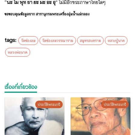
“
นะ โม พุท ธา ยะ มะ อะ อุ
” ไม่มีอักขระภาษาไทยใดๆ
ขอขอบคุณข้อมูลจาก สารานุกรมพระเครื่องลุ่มน้ำแม่กลอง
tags:
วัดช่องลม
วัดช่องลมวรรณาราม
สมุทรสงคราม
หลวงปู่นาค
หลวงพ่อนาค
เรื่องที่เกี่ยวข้อง
ประวัติพระเกจิ
ประวัติพระเกจิ