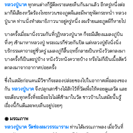
หลวงปู่นาค
ทุกคนต่างก็รู้ดีเพราะเคยเห็นกันมาแล้ว อีกครู่หนึ่งต่อ
มาก็มีเสียงหวีดร้องโหยหวนของภูตผีและมีพายุพัดกระหน่ำ หลวง
ปู่นาค ท่านนั่งทำสมาธิภาวนาอยู่ครู่หนึ่ง ลมร้ายและภูตผีก็หายไป
บางครั้งเมื่อมานั่งรวมกันที่กุฏิหลวงปู่นาค ก็จะมีเสียงแมลงภู่บิน
หึ่งๆ เข้ามาหาหลวงปู่ พระเณรก็ช่วยกันปัด แต่หลวงปู่ยังนั่งนิ่ง
บริกรรมคาถาอยู่ชั่วครู่ แมลงภู่ก็สิ้นฤทธิ์กลายเป็นหนังวัวตกลงมา
บางครั้งก็เป็นตะปูบ้าง หนังวัวหนังควายบ้าง หรือไม่ก็เป็นเนื้อสัตว์
ตกลงมาจากอากาศบ่อยครั้ง
ซึ่งในสมัยก่อนคนมีวิชาก็จะลองปล่อยของไปในอากาศเพื่อลองของ
กัน
หลวงปู่นาค
จึงปลุกเสกช้างไม้สักไว้ที่วัดเพื่อให้คอยดูแลวัด และ
จะเตือนทุกครั้งที่จะมีอะไรไม่ดีเข้ามาในวัด ชาวบ้านในสมัยนั้นรู้
เรื่องนี้กันดีและพบเห็นอยู่บ่อยๆ
◉ มรณภาพ
หลวงปู่นาค วัดช่องลมวรรณาราม
ท่านได้มรณภาพลง เมื่อวันที่