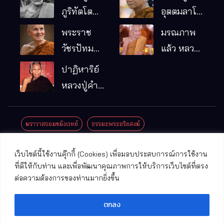
ภูริทัตโต
อุตตมลาโภ
พระอริยเจ้า
วัดป่าโนน
พระราช
มรณภาพ
ผู้เป็นบิดา
หมากอื๋อ
วัชรปัทม
แล้ว หลวง
ของพระกร
อ.เมือง
คุณ (หลวง
ปู่บุญมา
ปาฏิหาริย์
รมฐาน
จ.มหาสารคาม
ปู่บัวเกตุ
คัมภีรธัมโม
หลวงปู่คำ
ปทุมสิโร)
คะนิง จุล
มรณภาพ
มณี
ฆราวาสจอมขมังเวทย์
ธรรมะพระอริยสงฆ์
แล้ว วัดป่า
ดาราภิรมย์
ประชาสัมพันธ์งานบุญ
ประวัติพระเกจิ
ปาฏิหาริย์พระเกจิ
เว็บไซต์นี้ใช้งานคุ๊กกี้ (Cookies) เพื่อมอบประสบการณ์การใช้งาน
อ.แม่ริม
ปาฏิหาริย์พระเครื่อง
พระธาตุศักดิ์สิทธิ์
ที่ดีให้กับท่าน และเพื่อพัฒนาคุณภาพการให้บริการเว็บไซต์ที่ตรง
จ.เชียงใหม่
ต่อความต้องการของท่านมากยิ่งขึ้น
พระพุทธรูปศักดิ์สิทธิ์
วัดที่สําคัญ
ตกลง