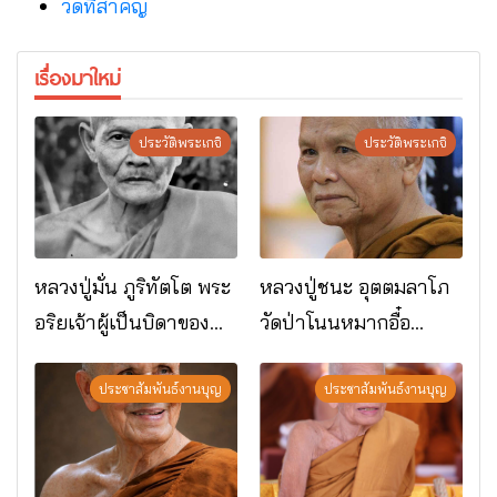
วัดที่สําคัญ
เรื่องมาใหม่
ประวัติพระเกจิ
ประวัติพระเกจิ
หลวงปู่มั่น ภูริทัตโต พระ
หลวงปู่ชนะ อุตตมลาโภ
อริยเจ้าผู้เป็นบิดาของ
วัดป่าโนนหมากอื๋อ
พระกรรมฐาน
อ.เมือง จ.มหาสารคาม
ประชาสัมพันธ์งานบุญ
ประชาสัมพันธ์งานบุญ