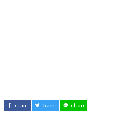
share
tweet
share