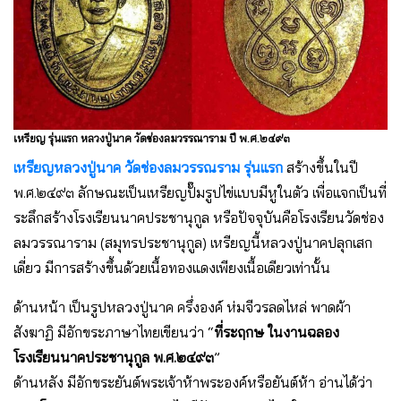
เหรียญ รุ่นแรก หลวงปู่นาค วัดช่องลมวรรณาราม ปี พ.ศ.๒๔๙๓
เหรียญหลวงปู่นาค วัดช่องลมวรรณราม รุ่นแรก
สร้างขึ้นในปี
พ.ศ.๒๔๙๓ ลักษณะเป็นเหรียญปั๊มรูปไข่แบบมีหูในตัว เพื่อแจกเป็นที่
ระลึกสร้างโรงเรียนนาคประชานุกูล หรือปัจจุบันคือโรงเรียนวัดช่อง
ลมวรรณาราม (สมุทรประชานุกูล) เหรียญนี้หลวงปู่นาคปลุกเสก
เดี่ยว มีการสร้างขึ้นด้วยเนื้อทองแดงเพียงเนื้อเดียวเท่านั้น
ด้านหน้า เป็นรูปหลวงปู่นาค ครึ่งองค์ ห่มจีวรลดไหล่ พาดผ้า
สังฆาฏิ มีอักขระภาษาไทยเขียนว่า “
ที่ระฤกษ ในงานฉลอง
โรงเรียนนาคประชานุกูล พ.ศ.๒๔๙๓
”
ด้านหลัง มีอักขระยันต์พระเจ้าห้าพระองค์หรือยันต์ห้า อ่านได้ว่า