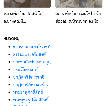
หลวงพ่ออ่วม ติสสรัสโส
หลวงพ่อบ่าย ธัมมโชโต วัด
อ.บางคณที
ช่องลม ต.บ้านปรก อ.เมือง
จ.สมุทรสงคราม
จ.สมุทรสงคราม
หมวดหมู่
ฆราวาสจอมขมังเวทย์
ธรรมะพระอริยสงฆ์
ประชาสัมพันธ์งานบุญ
ประวัติพระเกจิ
ปาฏิหาริย์พระเกจิ
ปาฏิหาริย์พระเครื่อง
พระธาตุศักดิ์สิทธิ์
พระพุทธรูปศักดิ์สิทธิ์