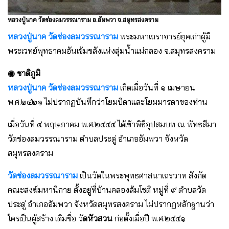
หลวงปู่นาค วัดช่องลมวรรณาราม อ.อัมพวา จ.สมุทรสงคราม
หลวงปู่นาค
วัดช่องลมวรรณาราม
พระมหาเถราจารย์ยุคเก่าผู้มี
พระเวทย์พุทธาคมอันเข้มขลังแห่งลุ่มน้ำแม่กลอง จ.สมุทรสงคราม
◉ ชาติภูมิ
หลวงปู่นาค วัดช่องลมวรรณาราม
เกิดเมื่อวันที่ ๑ เมษายน
พ.ศ.๒๔๒๑ ไม่ปรากฏบันทึกว่าโยมบิดาและโยมมารดาของท่าน
เมื่อวันที่ ๔ พฤษภาคม พ.ศ.๒๔๔๔ ได้เข้าพิธีอุปสมบท ณ พัทธสีมา
วัดช่องลมวรรณาราม ตำบลประดู่ อำเภออัมพวา จังหวัด
สมุทรสงคราม
วัดช่องลมวรรณาราม
เป็นวัดในพระพุทธศาสนาเถรวาท สังกัด
คณะสงฆ์มหานิกาย ตั้งอยู่ที่บ้านคลองส้มโชติ หมู่ที่ ๙ ตำบลวัด
ประดู่ อำเภออัมพวา จังหวัดสมุทรสงคราม ไม่ปรากฏหลักฐานว่า
ใครเป็นผู้สร้าง เดิมชื่อ วั
ดหัวสวน
ก่อตั้งเมื่อปี พ.ศ.๒๔๔๑