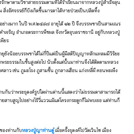
งรักษาตามวิชาสายธรรมตามที่ได้ร่ำเรียนมาจากหลวงปู่สำเร็จลุน
ิ่งอัศจรรย์ก็บังเกิดขึ้นมารดาได้หายป่วยเป็นปลิดทิ้ง
ป็นอย่างมาก ในปี พ.ศ.๒๔๘๗ อายุได้ ๑๒ ปี จึงบรรพชาเป็นสามเณร
ลคำเจริญ อำเภอตระการพืชผล จังหวัดอุบลราชธานี อยู่กับหลวงปู่
พียร
ยุยังน้อยบรรพชาได้ไม่กี่ปีแต่เป็นผู้มีสติปัญญาหลักแหลมมีวิริยะ
พระธรรมในขั้นสูงต่อไป นับตั้งแต่นั้นมาท่านจึงได้ติดตามหลวง
ทศลาว เช่น ภูมะโรง ภูสามชั้น ภูกลางเฮือน แก่งหลี่ผี คอนพะเพ็ง
าขานกันว่าพระธุดงค์รูปใดผ่านด่านนี้แสดงว่าไม่ธรรมดาสามารถได้
ยสาบสูญไปอย่างไร้วี่แววแม้แต่โครงกระดูกก็ไม่พบเจอ แต่ท่านก็
ค์ของท่านกับ
หลวงปู่ญาท่านตู๋
เมื่อครั้งธุดงค์ไปวัดเวินไซ เมือง