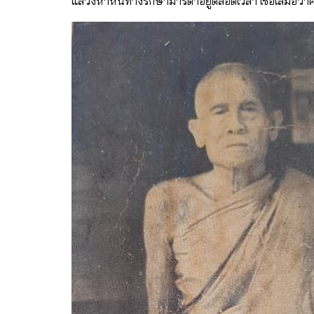
แสวงหาหนทางรักษามารดาอยู่ตลอดเวลา เชื่อเสมอว่าค