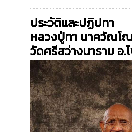
ประวัติและปฏิปทา
หลวงปู่ทา นาควัณโ
วัดศรีสว่างนาราม อ.โ