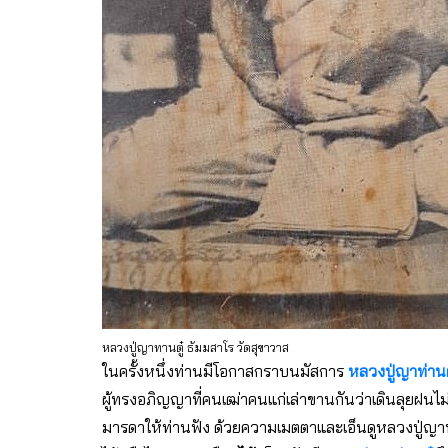
หลวงปู่ญาทานตู๋ ธัมมสาโร วัดสุขาวาส
ในครั้งหนึ่งท่านมีโอกาสกราบนมัสการ
หลวงปู่ญาท่านต
ผู้ทรงอภิญญาที่คนเฒ่าคนแก่เล่าขานกันว่าเดินลุยฝนไม่
มารดาให้ท่านฟัง ด้วยความเมตตาและเอ็นดูหลวงปู่ญาท