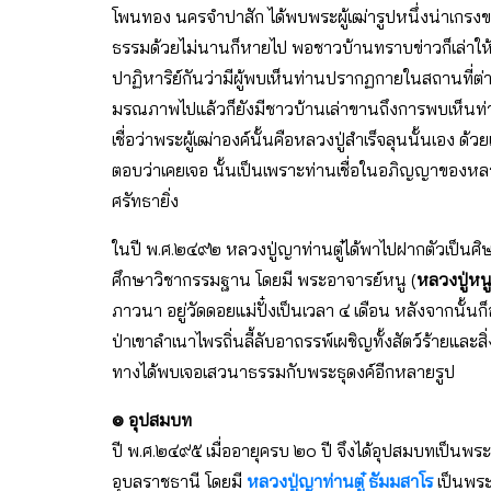
โพนทอง นครจำปาสัก ได้พบพระผู้เฒ่ารูปหนึ่งน่าเกรงข
ธรรมด้วยไม่นานก็หายไป พอชาวบ้านทราบข่าวก็เล่าให้ฟั
ปาฏิหาริย์กันว่ามีผู้พบเห็นท่านปรากฏกายในสถานที่ต่างๆ
มรณภาพไปแล้วก็ยังมีชาวบ้านเล่าขานถึงการพบเห็นท่านอ
เชื่อว่าพระผู้เฒ่าองค์นั้นคือหลวงปู่สำเร็จลุนนั้นเอง ด้
ตอบว่าเคยเจอ นั้นเป็นเพราะท่านเชื่อในอภิญญาของหลวง
ศรัทธายิ่ง
ในปี พ.ศ.๒๔๙๒ หลวงปู่ญาท่านตู๋ได้พาไปฝากตัวเป็นศิ
ศึกษาวิชากรรมฐาน โดยมี พระอาจารย์หนู (
หลวงปู่หนู
ภาวนา อยู่วัดดอยแม่ปั๋งเป็นเวลา ๔ เดือน หลังจากนั
ป่าเขาลำเนาไพรถิ่นลี้ลับอาถรรพ์เผชิญทั้งสัตว์ร้ายและ
ทางได้พบเจอเสวนาธรรมกับพระธุดงค์อีกหลายรูป
๏ อุปสมบท
ปี พ.ศ.๒๔๙๕ เมื่ออายุครบ ๒๐ ปี จึงได้อุปสมบทเป็นพระ
อุบลราชธานี โดยมี
หลวงปู่ญาท่านตู๋ ธัมมสาโร
เป็นพระ