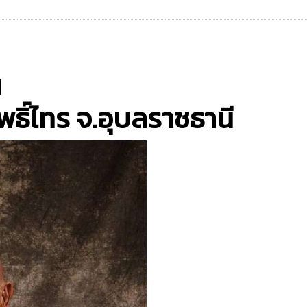
ณ
พธิ์ไทร จ.อุบลราชธานี