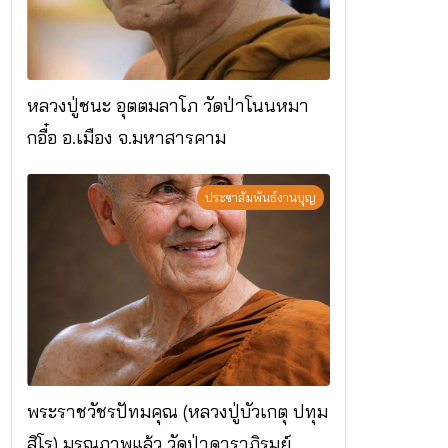
หลวงปู่ชนะ อุตตมลาโภ วัดป่าโนนหมา
กอื๋อ อ.เมือง จ.มหาสารคาม
ประชาสัมพันธ์งานบุญ
พระราชวัชรปัทมคุณ (หลวงปู่บัวเกตุ ปทุม
สิโร) มรณภาพแล้ว วัดป่าดาราภิรมย์