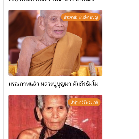
อ.แม่ริม จ.เชียงใหม่
ประชาสัมพันธ์งานบุญ
มรณภาพแล้ว หลวงปู่บุญมา คัมภีรธัมโม
ปาฏิหาริย์พระเกจิ