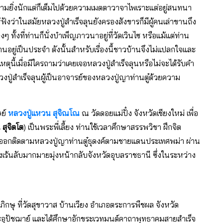
ามยิ่งนักแต่ก็เต็มไปด้วยความเมตตาวาจาไพเราะแต่อยู่สนทนา
งว่าในสมัยหลวงปู่สำเร็จลุนยังครองสังขารก็มีผู้คนเล่าขานถึง
 ทั้งที่ท่านก็นั่งบำเพ็ญภาวนาอยู่ที่วัดเวินไซ หรือแม้แต่ท่าน
ยู่เป็นประจำ ดังนั้นสำหรับเรื่องนี้ชาวบ้านจึงไม่แปลกใจและ
วยเหตุนี้เมื่อมีใครถามว่าเคยเจอหลวงปู่สำเร็จลุนหรือไม่จะได้รับคำ
ปู่สำเร็จลุนผู้เป็นอาจารย์ของหลวงปู่ญาท่านตู๋ด้วยความ
ษย์
หลวงปู่แหวน สุจิณโณ
ณ วัดดอยแม่ปั๋ง จังหวัดเชียงใหม่ เพื่อ
 สุจิตโต
) เป็นพระพี่เลี้ยง ท่านใช้เวลาศึกษาสรรพวิชา ฝึกจิต
้นก็ออกติดตามหลวงปู่ญาท่านตู๋ธุดงค์ตามชายแดนประเทศพม่า ผ่าน
สิ่งเร้นลับมากมายมุ่งหน้ากลับจังหวัดอุบลราชธานี ซึ่งในระหว่าง
ภิกษุ ที่วัดสุขาวาส บ้านเวียง อำเภอตระการพืชผล จังหวัด
อุปัชฌาย์ และได้ศึกษาอักขระเวทมนต์คาถาพุทธาคมสายสำเร็จ