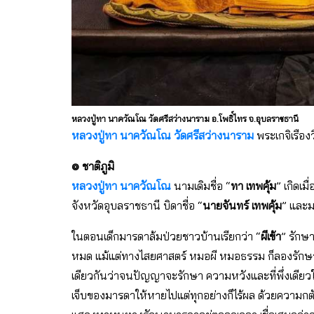
หลวงปู่ทา นาควัณโณ วัดศรีสว่างนาราม อ.โพธิ์ไทร จ.อุบลราชธานี
หลวงปู่ทา นาควัณโณ
วัดศรีสว่างนาราม
พระเกจิเรือง
๏ ชาติภูมิ
หลวงปู่ทา นาควัณโณ
นามเดิมชื่อ “
ทา เทพคุ้ม
” เกิดเ
จังหวัดอุบลราชธานี บิดาชื่อ “
นายจันทร์ เทพคุ้ม
” และม
ในตอนเด็กมารดาล้มป่วยชาวบ้านเรียกว่า “
ผีเข้า
” รักษา
หมด แม้แต่ทางไสยศาสตร์ หมอผี หมอธรรม ก็ลองรักษามา
เดียวกันว่าจนปัญญาจะรักษา ความหวังและที่พึ่งเดียวในต
เจ็บของมารดาให้หายไปแต่ทุกอย่างก็ไร้ผล ด้วยความกต