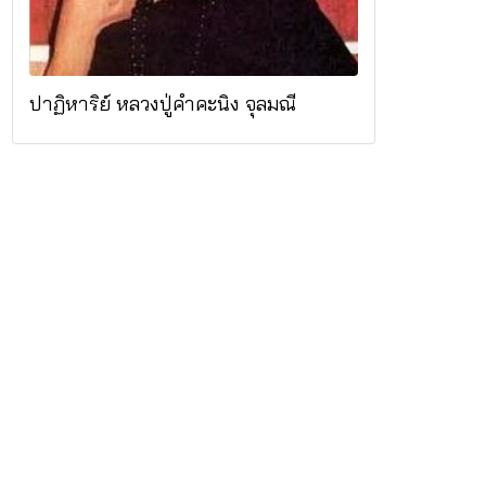
ปาฏิหาริย์ หลวงปู่คำคะนิง จุลมณี