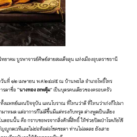
วิทยาคม บูรพาจารย์ศิษย์สายสมเด็จลุน แห่งเมืองอุบลราชธานี
มื่อวันที่ ๑๒ เมษายน พ.ศ.๒๔๗๕ ณ บ้านพะไล อำเภอโพธิ์ไทร
ารดาชื่อ “
นางทอง เทพคุ้ม
” เป็นบุตรคนเดียวของครอบครัว
ทั้งแพทย์แผนปัจจุบัน แผนโบราณ ที่ใหนว่าดี ที่ใหนว่าเก่งก็ไปมา
หมด แต่อาการก็ไม่ดีขึ้นมีแต่ทรงกับทรุด ต่างพูดเป็นเสียง
อนนั้น คือ กราบขอพรจากสิ่งศักดิ์สิทธิ์ ให้ช่วยปัดเป่าโรคภัยไข้
ัญญูกตเวทีและไม่ย่อท้อต่อโชคชะตา ท่านไม่ลดละ ยังเสาะ