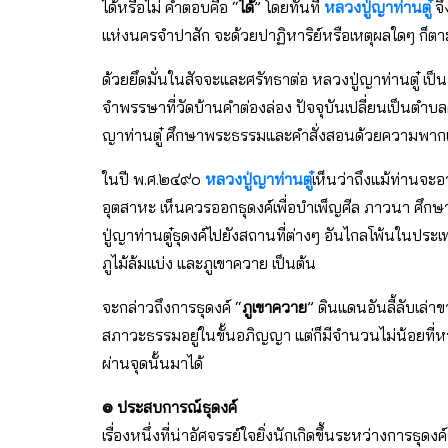
ได้หรือไม่ คำตอบคือ “
ได้
” โดยทันที
หลวงปู่ญาท่านตู๋
จึ
แห่งนครจำปาสัก จะด้วยปาฏิหาริย์หรือเหตุผลใดๆ ก็ตาม ส
ด้วยยึดมั่นในสัจจะและศรัทธาต่อ หลวงปู่ญาท่านตู๋ เ
จำพรรษาที่วัดบ้านคำต่องล่อง ปัจจุบันเปลี่ยนเป็นตำบ
ญาท่านตู๋ ศึกษาพระธรรมและคำสั่งสอนด้วยความพากเ
ในปี พ.ศ.๒๔๙๐
หลวงปู่ญาท่านตู๋
เห็นว่าถึงแม้ท่านจะอา
อุตสาหะ เห็นควรออกธุดงค์เพื่อบำเพ็ญศีล ภาวนา ศึกษา
ปู่ญาท่านตู๋ธุดงค์ไปยังสถานที่ต่างๆ อันไกลโพ้นในประเ
ภูไม้ล้มแบ่ง และภูเขาควาย เป็นต้น
จะกล่าวถึงการธุดงค์ “
ภูเขาควาย
” ดินแดนอันลี้ลับเล่
สภาวะธรรมอยู่ในขั้นอภิญญา แต่ก็มีจำนวนไม่น้อยที่หา
ผ่านจุดนั้นมาได้
๏ ประสบการณ์ธุดงค์
เรื่องหนึ่งที่น่าอัศจรรย์ใจยิ่งนักเกิดขึ้นระหว่างการธุดง