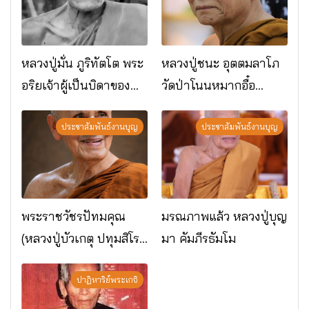
หลวงปู่มั่น ภูริทัตโต พระ
หลวงปู่ชนะ อุตตมลาโภ
อริยเจ้าผู้เป็นบิดาของ
วัดป่าโนนหมากอื๋อ
พระกรรมฐาน
อ.เมือง จ.มหาสารคาม
ประชาสัมพันธ์งานบุญ
ประชาสัมพันธ์งานบุญ
พระราชวัชรปัทมคุณ
มรณภาพแล้ว หลวงปู่บุญ
(หลวงปู่บัวเกตุ ปทุมสิโร)
มา คัมภีรธัมโม
มรณภาพแล้ว วัดป่า
ดาราภิรมย์ อ.แม่ริม
ปาฏิหาริย์พระเกจิ
จ.เชียงใหม่