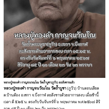
หลวงปู่ทองคำ กาญจนวณฺโณ วัดถ้ำบูชา(ภูวัว) ละสังขารแล้ว
หลวงปู่ทองคำ กาญจนวัณโณ
วัดถ้ำบูชา
(ภูวัว) บ้านดอนเสียด
ต.บ้านต้อง อ.เซกา จ.บึงกาฬ​ ละสังขารด้วยอาการสงบ เมื่อเช้านี้
เวลา ตี ๕.๒๕ น. ตรงกับวัน​จันทร์​ที่ ๖ พฤษภาคม​ พ.ศ.๒๕​๖​๗ สิริ
อายุ ๘๕ ปี ๑๐ เดือน ๒๓ วัน พรรษา ๖๓