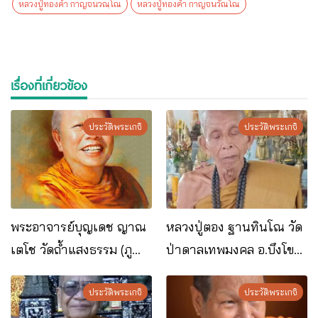
หลวงปู่ทองคำ กาญจนวณฺโณ
หลวงปู่ทองคำ กาญจนวัณโณ
เรื่องที่เกี่ยวข้อง
ประวัติพระเกจิ
ประวัติพระเกจิ
พระอาจารย์บุญเดช ญาณ
หลวงปู่ตอง ฐานทินโณ วัด
เตโช วัดถ้ำแสงธรรม (ภู
ป่าดาลเทพมงคล อ.บึงโขง
ลังกา) อ.บึงโขงหลง
หลง จ.บึงกาฬ
จ.บึงกาฬ
ประวัติพระเกจิ
ประวัติพระเกจิ