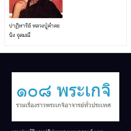
ปาฏิหาริย์ หลวงปู่คำคะ
นิง จุลมณี