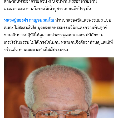
ศึกษากับพระอาจารย์จวน ๘ ปี จนท่านพระอาจารย์จวน
มรณภาพลง ท่านก็ครองวัดถ้ำบูชาจวบจนถึงปัจจุบัน
หลวงปู่ทองคำ กาญจนวณฺโณ
ท่านปกครองวัดและพระเณร แบบ
สมถะ ไม่สะสมสิ่งใด มุ่งตรงต่อพระธรรมวินัยและความพ้นทุกข์
ท่านเน้นการปฏิบัติให้ดูมากกว่าการพูดสอน และอุปนิสัยท่าน
เกรงใจในธรรม ไม่ได้เกรงใจในคน หลายคนจึงคิดว่าท่านดุ แต่แท้ที่
จริงแล้ว ท่านเมตตาอย่างไม่มีประมาณ