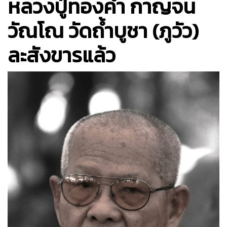
หลวงปู่ทองคำ กาญจน
วัณโณ วัดถ้ำบูชา (ภูวัว)
ละสังขารแล้ว