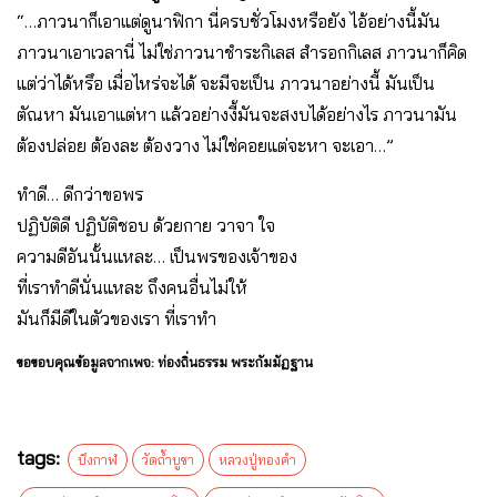
“…ภาวนาก็เอาแต่ดูนาฟิกา นี่ครบชั่วโมงหรือยัง ไอ้อย่างนี้มัน
ภาวนาเอาเวลานี่ ไม่ใช่ภาวนาชำระกิเลส สำรอกกิเลส ภาวนาก็คิด
แต่ว่าได้หรึอ เมื่อไหร่จะได้ จะมีจะเป็น ภาวนาอย่างนี้ มันเป็น
ตัณหา มันเอาแต่หา แล้วอย่างงี้มันจะสงบได้อย่างไร ภาวนามัน
ต้องปล่อย ต้องละ ต้องวาง ไม่ใช่คอยแต่จะหา จะเอา…”
ทำดี… ดีกว่า​ขอพร
ปฏิบัติ​ดี​ ปฏิบัติ​ชอบ​ ด้วยกาย​ วาจา​ ใจ
ความดีอันนั้นแหละ… เป็นพรของเจ้าของ
ที่เราทำดีนั่นแหละ​ ถึงคนอื่นไม่ให้
มันก็มีดีในตัวของเรา​ ที่เราทำ
ขอขอบคุณข้อมูลจากเพจ: ท่องถิ่นธรรม พระกัมมัฏฐาน
tags:
บึงกาฬ
วัดถ้ำบูชา
หลวงปู่ทองคำ