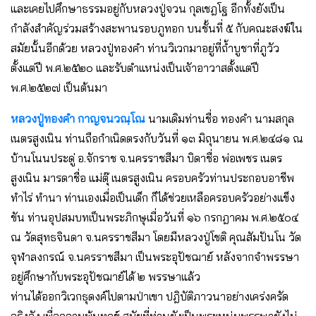
และเคยไปศึกษาธรรมอยู่กับหลวงปู่จวน กุลเชฎโฐ อีกทั้งยังเป็น
กำลังสำคัญร่วมสร้างสะพานรอบภูทอก บนชั้นที่ ๕ กับคณะสงฆ์ใน
สมัยนั้นอีกด้วย หลวงปู่ทองคำ ท่านวิเวกมาอยู่ที่ถ้ำบูชาที่ภูวัว
ตั้งแต่ปี พ.ศ.๒๕๒๐ และรับตำแหน่งเป็นเจัาอาวาสตั้งแต่ปี
พ.ศ.๒๕๒๗ เป็นต้นมา
หลวงปู่ทองคำ กาญจนวณฺโณ
นามเดิมท่านชื่อ ทองคำ นามสกุล
เนตรสูงเนิน ท่านถือกำเนิดตรงกับวันที่ ๑๓ มิถุนายน พ.ศ.๒๔๘๑ ณ
บ้านโนนประดู่ อ.จักราช จ.นครราชสีมา บิดาชื่อ พ่อเพชร เนตร
สูงเนิน มารดาชื่อ แม่ตุ๊ เนตรสูงเนิน ครอบครัวท่านประกอบอาชีพ
ทำไร่ ทำนา ท่านเองเมื่อเป็นเด็ก ก็ได้ช่วยเหลือครอบครัวอย่างแข็ง
ขัน ท่านอุปสมบทเป็นพระภิกษุเมื่อวันที่ ๑๖ กรกฎาคม พ.ศ.๒๕๐๔
ณ วัดสุทธจินดา จ.นครราชสีมา โดยมีหลวงปู่โชติ คุณสัมปันโน วัด
จุฬาลงกรณ์ จ.นครราชสีมา เป็นพระอุปัชฌาย์ หลังจากจำพรรษา
อยู่ศึกษากับพระอุปัชฌาย์ได้ ๒ พรรษาแล้ว
ท่านได้ออกวิเวกธุดงค์ไปตามป่าเขา ปฎิบัติภาวนาอย่างเคร่งครัด