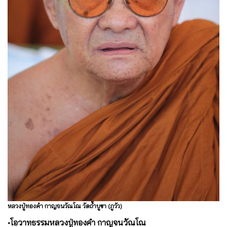
หลวงปู่ทองคำ กาญจนวัณโณ วัดถ้ำบูชา (ภูวัว)
•โอวาทธรรมหลวงปู่ทองคำ กาญจนวัณโณ