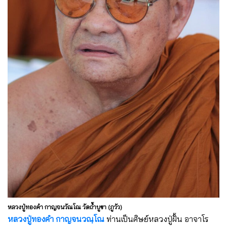
หลวงปู่ทองคำ กาญจนวัณโณ วัดถ้ำบูชา (ภูวัว)
หลวงปู่ทองคำ กาญจนวณฺโณ
ท่านเป็นศิษย์หลวงปู่ฝั้น อาจาโร