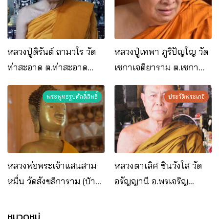
หลวงปู่ดิรันต์ ถามวโร วัด
หลวงปู่เทพา ภูริปัญโญ วัด
ท่าสะอาด ต.ท่าสะอาด
เซกาเจติยาราม ต.เซกา
อ.เซกา จ.บึงกาฬ
อ.เซกา จ.บึงกาฬ
พระพุทธรูปศักดิ์สิทธิ์
ประวัติพระเกจิ
หลวงพ่อพระเจ้าแสนสาม
หลวงตาเลิศ ชินวังโส วัด
หมื่น วัดสังขลิการาม (บ้าน
อรัญญานี อ.พรเจริญ
โซ่) อ.โซ่พิสัย จ.บึงกาฬ
จ.บึงกาฬ
หมวดหมู่