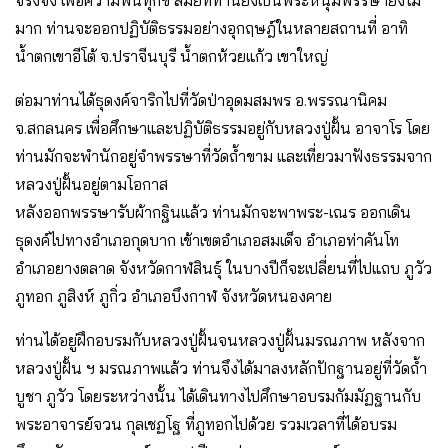
จริงจัง เพื่อความพ้นทุกข์ สมัยที่ท่านยังเป็นพระหนุ่มพรรษายังไม่
มาก ท่านจะออกปฏิบัติธรรมอย่างอุกฤษฎ์ในหลายสถานที่ อาทิ
น้ำตกเขาอีโต้ จ.ปราจีนบุรี น้ำตกห้วยแก้ว เขาใหญ่
ต่อมาท่านได้ธุดงค์จาริกไปที่วัดป่าอุดมสมพร อ.พรรณานิคม
จ.สกลนคร เพื่อศึกษาและปฏิบัติธรรมอยู่กับหลวงปู่ฝั้น อาจาโร โดย
ท่านมักจะพำนักอยู่จำพรรษาที่วัดถ้ำขาม และเที่ยวมาฟังธรรมจาก
หลวงปู่ฝั้นอยู่ตามโอกาส
หลังออกพรรษารับผ้ากฐินแล้ว ท่านมักจะพาพระ-เณร ออกเดิน
ธุดงค์ไปทางอำเภอกุดบาก เข้าเขตอำเภอสมเด็จ อำเภอท่าคันโท
อำเภอยางตลาด จังหวัดกาฬสินธุ์ ในบางปีก็จะเปลี่ยนที่ไปแถบ ภูวัว
ภูทอก ภูสิงห์ ภูกิ่ว อำเภอบึงกาฬ จังหวัดหนองคาย
ท่านได้อยู่ฝึกอบรมกับหลวงปู่ฝั้นจนหลวงปู่ฝั้นมรณภาพ หลังจาก
หลวงปู่ฝั้น ฯ มรณภาพแล้ว ท่านจึงได้มาลงหลักปักฐานอยู่ที่วัดถ้ำ
บูชา ภูวัว โดยระหว่างนั้น ได้เดินทางไปศึกษาอบรมกัมมัฏฐานกับ
พระอาจารย์จวน กุลเชฏโฐ ที่ภูทอกไปด้วย รวมเวลาที่ได้อบรม