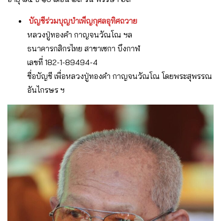
บัญชีร่วมบุญบำเพ็ญกุศลอุทิศถวาย
หลวงปู่ทองคำ กาญ​จน​วัณ​โณ​ ฯล
ธนาคาร​กสิกรไทย​ สาขาเซกา บึงกาฬ
เลขที่​ 182-1-89494-4
ชื่อ​บัญชี​ เพื่อ​หลวงปู่ทองคำ กาญ​จน​วัณโณ โดยพระสุพรรณ​
อันไกรษร ฯ