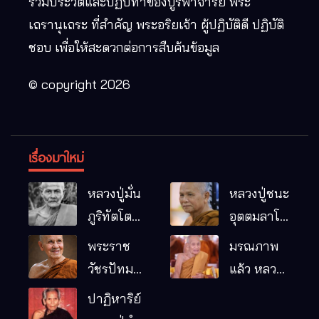
รวมประวัติและปฏิปทาของบูรพาจารย์ พระ
เถรานุเถระ ที่สำคัญ พระอริยเจ้า ผู้ปฏิบัติดี ปฏิบัติ
ชอบ เพื่อให้สะดวกต่อการสืบค้นข้อมูล
© copyright 2026
เรื่องมาใหม่
หลวงปู่มั่น
หลวงปู่ชนะ
ภูริทัตโต
อุตตมลาโภ
พระอริยเจ้า
วัดป่าโนน
พระราช
มรณภาพ
ผู้เป็นบิดา
หมากอื๋อ
วัชรปัทม
แล้ว หลวง
ของพระกร
อ.เมือง
คุณ (หลวง
ปู่บุญมา
ปาฏิหาริย์
รมฐาน
จ.มหาสารคาม
ปู่บัวเกตุ
คัมภีรธัมโม