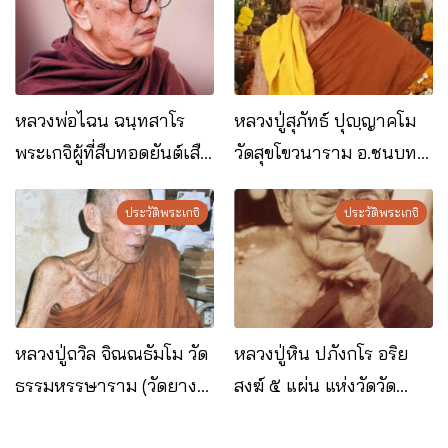
หลวงพ่อไฉน ฉนฺทสาโร
หลวงปู่สุภัทธ์ ปุญฺญาคโม​
พระเกจิผู้ที่สืบทอดยันต์เสือ
วัดสุขโขวนาราม อ.ชนบท
หัวขาดอันโด่งดัง
จ.ขอนแก่น
ประวัติพระเกจิ
ประวัติพระเกจิ
หลวงปู่ถวิล จิณณธัมโม วัด
หลวงปู่หิน ปภังกโร อริย
ธรรมหรรษาราม (วัดยาง
สงฆ์ ๕ แผ่น แห่งวัดวัด
ระหง) อ.ท่าใหม่ จ.จันทบุรี
โพธาราม