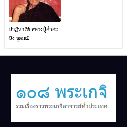
จ.เชียงใหม่
ปาฏิหาริย์ หลวงปู่คำคะ
นิง จุลมณี