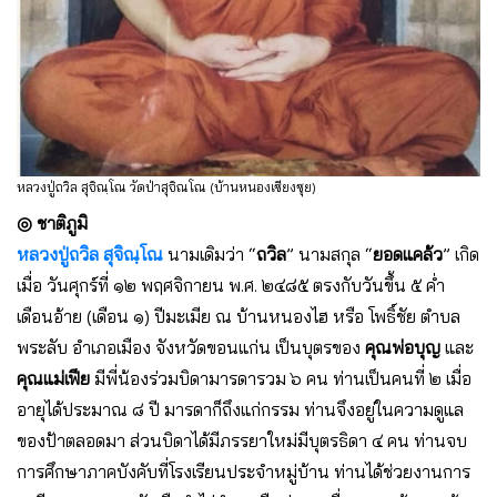
หลวงปู่ถวิล สุจิณฺโณ วัดป่าสุจิณโณ (บ้านหนองเซียงซุย)
◎ ชาติภูมิ
หลวงปู่ถวิล สุจิณฺโณ
นามเดิมว่า “
ถวิล
” นามสกุล “
ยอดแคล้ว
” เกิด
เมื่อ วันศุกร์ที่ ๑๒ พฤศจิกายน พ.ศ. ๒๔๘๕ ตรงกับวันขึ้น ๕ ค่ำ
เดือนอ้าย (เดือน ๑) ปีมะเมีย ณ บ้านหนองไฮ หรือ โพธิ์ชัย ตําบล
พระลับ อําเภอเมือง จังหวัดขอนแก่น เป็นบุตรของ
คุณพ่อบุญ
และ
คุณแม่เฟีย
มีพี่น้องร่วมบิดามารดารวม ๖ คน ท่านเป็นคนที่ ๒ เมื่อ
อายุได้ประมาณ ๘ ปี มารดาก็ถึงแก่กรรม ท่านจึงอยู่ในความดูแล
ของป้าตลอดมา ส่วนบิดาได้มีภรรยาใหม่มีบุตรธิดา ๔ คน ท่านจบ
การศึกษาภาคบังคับที่โรงเรียนประจําหมู่บ้าน ท่านได้ช่วยงานการ