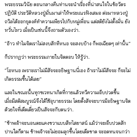
พระธรรมวินัย ตอนกลางคืนท่านจะนําเรื่องที่น่าสนใจในข้อวัตร
ปฏิบัติ ประวัติหลวงปู่มั่นมาเล่าให้พระเณรฟังเสมอ ต่อมาหลวงปู่
ถวิลได้ออกธุดงค์ทําความเพียรไปกับหมู่เพื่อน แต่สติยังไม่ตั้งมั่น ยัง
หวั่นไหว เมื่อเป็นเช่นนี้จึงถามตัวเองว่า..
“อ้าว ทําไมจิตเราไม่สงบสักทีหนอ จะสงบบ้าง ก็พอเฉียดๆ เท่านั้น”
ก็ปรากฏว่า พระธรรมภายในจิตตอบ ให้รู้ว่า..
“โอหนอ เพราะเราไม่มีสัจจะอธิษฐานนี่เอง ถ้าเราไม่มีสัจจะ ก็จะไม่
เกิดธรรมขึ้นได้เลย”
และในขณะนั้นทุกขเวทนาเกิดที่กายแล้วทวีความเจ็บปวดขึ้น
เมื่อมีสติสมบูรณ์จึงได้ใช้อุบายธรรม โดยตั้งสัจจะบารมีอธิษฐานจิต
ด้วยใจที่เด็ดเดี่ยวเป็นสัจจะกับตนว่า..
“ข้าพเจ้าจะนอนตะแคงขวาแบบสีหไสยาสน์ แม้ว่าจะเจ็บปวดสัก
ปานใดก็ตาม ข้าพเจ้าจะไม่ยอมลุกขึ้นโดยเด็ดขาด จะอดทนจนกว่า