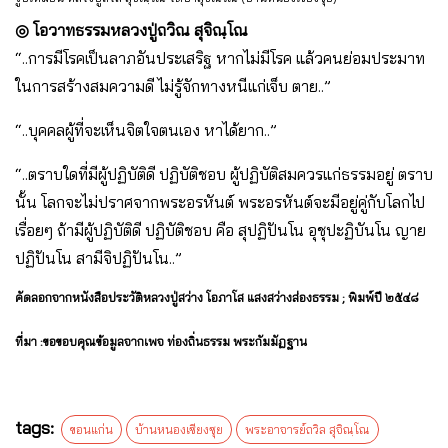
◎ โอวาทธรรมหลวงปู่ถวิณ สุจิณฺโณ
“..การมีโรคเป็นลาภอันประเสริฐ หากไม่มีโรค แล้วคนย่อมประมาท
ในการสร้างสมความดี ไม่รู้จักทางหนีแก่เจ็บ ตาย..”
“..บุคคลผู้ที่จะเห็นจิตใจตนเอง หาได้ยาก..”
“..ตราบใดที่มีผู้ปฏิบัติดี ปฏิบัติชอบ ผู้ปฏิบัติสมควรแก่ธรรมอยู่ ตราบ
นั้น โลกจะไม่ปราศจากพระอรหันต์ พระอรหันต์จะมีอยู่คู่กับโลกไป
เรื่อยๆ ถ้ามีผู้ปฏิบัติดี ปฏิบัติชอบ คือ สุปฏิปันโน อุชุปะฏิบันโน ญาย
ปฏิปันโน สามีจิปฏิปันโน..”
คัดลอกจากหนังสือประวัติหลวงปู่สว่าง โอภาโส แสงสว่างส่องธรรม ; พิมพ์ปี ๒๕๔๘
ที่มา :ขอขอบคุณข้อมูลจากเพจ ท่องถิ่นธรรม พระกัมมัฏฐาน
tags:
ขอนแก่น
บ้านหนองเซียงซุย
พระอาจารย์ถวิล สุจิณฺโณ