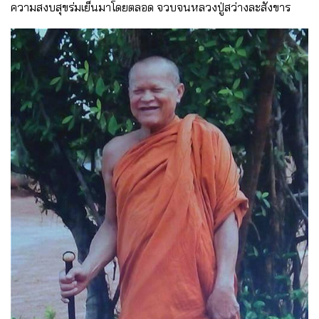
ความสงบสุขร่มเย็นมาโดยตลอด จวบจนหลวงปู่สว่างละสังขาร