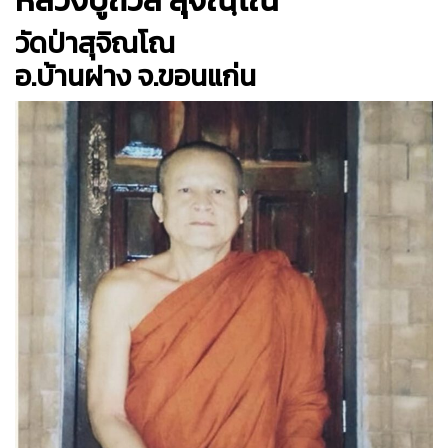
หลวงปู่ถวิล สุจิณฺโณ
วัดป่าสุจิณโณ
อ.บ้านฝาง จ.ขอนแก่น