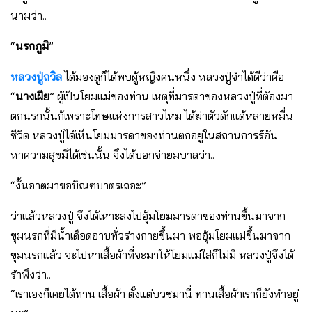
นามว่า..
“
นรกภูมิ
”
หลวงปู่ถวิล
ได้มองดูก็ได้พบผู้หญิงคนหนึ่ง หลวงปู่จำได้ดีว่าคือ
“
นางเฝีย
” ผู้เป็นโยมแม่ของท่าน เหตุที่มารดาของหลวงปู่ที่ต้องมา
ตกนรกนั้นก้เพราะโทษแห่งการสาวไหม ได้ฆ่าตัวดักแด้หลายหมื่น
ชีวิต หลวงปู่ได้เห็นโยมมารดาของท่านตกอยู่ในสถานการร์อัน
หาความสุขมิได้เช่นนั้น จึงได้บอกจ่ายมบาลว่า..
“งั้นอาตมาขอบิณฑบาตรเถอะ”
ว่าแล้วหลวงปู่ จึงได้เหาะลงไปอุ้มโยมมารดาของท่านขึ้นมาจาก
ขุมนรกที่มีน้ำเดือดอาบทั่วร่างกายขึ้นมา พออุ้มโยมแม่ขึ้นมาจาก
ขุมนรกแล้ว จะไปหาเสื้อผ้าที่จะมาให้โยมแม่ใส่ก็ไม่มี หลวงปู่จึงได้
รำพึงว่า..
“เราเองก็เคยได้ทาน เสื้อผ้า ตั้งแต่บวชมานี่ ทานเสื้อผ้าเราก็ยังทำอยู่