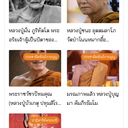
หลวงปู่มั่น ภูริทัตโต พระ
หลวงปู่ชนะ อุตตมลาโภ
อริยเจ้าผู้เป็นบิดาของ
วัดป่าโนนหมากอื๋อ
พระกรรมฐาน
อ.เมือง จ.มหาสารคาม
ประชาสัมพันธ์งานบุญ
ประชาสัมพันธ์งานบุญ
พระราชวัชรปัทมคุณ
มรณภาพแล้ว หลวงปู่บุญ
(หลวงปู่บัวเกตุ ปทุมสิโร)
มา คัมภีรธัมโม
มรณภาพแล้ว วัดป่า
ดาราภิรมย์ อ.แม่ริม
ปาฏิหาริย์พระเกจิ