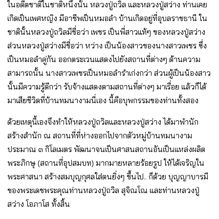
ในอดีตชาติในชาติหนึ่งนั้น หลวงปู่ถวิล และหลวงปู่สว่าง ท่านเคย
เกิดเป็นเพศหญิง มีอาชีพเป็นหมอลํา บ้านเกิดอยู่ที่อุบลราชธานี ใน
ชาตินั้นหลวงปู่ถวิลมีชื่อว่า เพชร เป็นพี่สาวแท้ๆ ของหลวงปู่สว่าง
ส่วนหลวงปู่สว่างมีชื่อว่า หว่าง เป็นน้องสาวของนางสาวเพชร ซึ่ง
เป็นหมอลําคู่กัน ออกตระเวนแสดงไปยังสถานที่ต่างๆ ด้านความ
สามารถนั้น นางสาวเพชรเป็นหมอลํารําเก่งกว่า ส่วนผู้เป็นน้องสาว
นั้นมีความรู้ดีกว่า รับจ้างแสดงตามสถานที่ต่างๆ มาเรื่อย แล้วก็ได้
มาเสียชีวิตที่บ้านทมนางามนี่เอง นี้คือบุพกรรมของท่านทั้งสอง
ด้วยเหตุนี้เองจึงทําให้หลวงปู่ถวิลและหลวงปู่สว่าง ได้มาพํานัก
สร้างสํานัก ณ สถานที่ที่ห่างออกไปจากตัวหมู่บ้านทมนางาม
ประมาณ ๓ กิโลเมตร พัฒนาจนเป็นศาสนสถานอันเป็นแหล่งผลิต
พระภิกษุ (สถานที่อุปสมบท) มากมายหลายร้อยรูป ให้ได้เจริญใน
พระศาสนา สร้างสมบุญกุศลใส่ตนยิ่งๆ ขึ้นไป.. ก็ด้วย บุญญาบารมี
ของพระเดชพระคุณท่านหลวงปู่ถวิล สุจิณโณ และท่านหลวงปู่
สว่าง โอภาโส ทั้งสิ้น