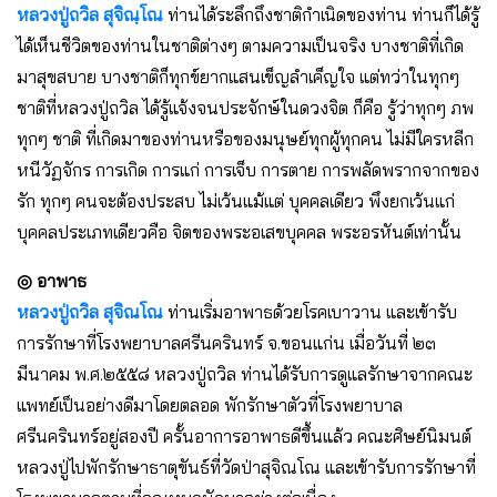
หลวงปู่ถวิล สุจิณฺโณ
ท่านได้ระลึกถึงชาติกําเนิดของท่าน ท่านก็ได้รู้
ได้เห็นชีวิตของท่านในชาติต่างๆ ตามความเป็นจริง บางชาติที่เกิด
มาสุขสบาย บางชาติก็ทุกข์ยากแสนเข็ญลําเค็ญใจ แต่ทว่าในทุกๆ
ชาติที่หลวงปู่ถวิล ได้รู้แจ้งจนประจักษ์ในดวงจิต ก็คือ รู้ว่าทุกๆ ภพ
ทุกๆ ชาติ ที่เกิดมาของท่านหรือของมนุษย์ทุกผู้ทุกคน ไม่มีใครหลีก
หนีวัฏจักร การเกิด การแก่ การเจ็บ การตาย การพลัดพรากจากของ
รัก ทุกๆ คนจะต้องประสบ ไม่เว้นแม้แต่ บุคคลเดียว พึงยกเว้นแก่
บุคคลประเภทเดียวคือ จิตของพระอเสขบุคคล พระอรหันต์เท่านั้น
◎ อาพาธ
หลวงปู่ถวิล สุจิณโณ
ท่านเริ่มอาพาธด้วยโรคเบาวาน และเข้ารับ
การรักษาที่โรงพยาบาลศรีนครินทร์ จ.ขอนแก่น เมื่อวันที่ ๒๓
มีนาคม พ.ศ.๒๕๕๘ หลวงปู่ถวิล ท่านได้รับการดูแลรักษาจากคณะ
แพทย์เป็นอย่างดีมาโดยตลอด พักรักษาตัวที่โรงพยาบาล
ศรีนครินทร์อยู่สองปี ครั้นอาการอาพาธดีขึ้นแล้ว คณะศิษย์นิมนต์
หลวงปู่ไปพักรักษาธาตุขันธ์ที่วัดป่าสุจิณโณ และเข้ารับการรักษาที่