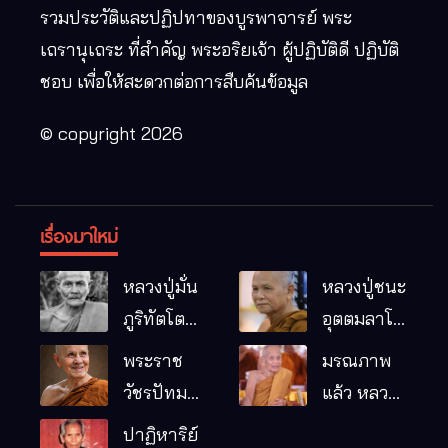
รวมประวัติและปฏิปทาของบูรพาจารย์ พระ
เถรานุเถระ ที่สำคัญ พระอริยเจ้า ผู้ปฏิบัติดี ปฏิบัติ
ชอบ เพื่อให้สะดวกต่อการสืบค้นข้อมูล
© copyright 2026
เรื่องมาใหม่
หลวงปู่มั่น
หลวงปู่ชนะ
ภูริทัตโต
อุตตมลาโภ
พระอริยเจ้า
วัดป่าโนน
พระราช
มรณภาพ
ผู้เป็นบิดา
หมากอื๋อ
วัชรปัทม
แล้ว หลวง
ของพระกร
อ.เมือง
คุณ (หลวง
ปู่บุญมา
ปาฏิหาริย์
รมฐาน
จ.มหาสารคาม