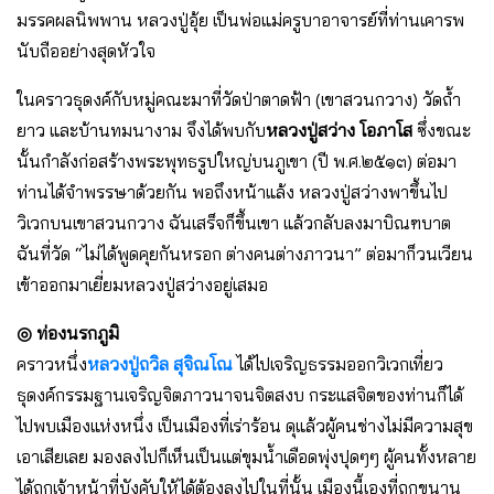
มรรคผลนิพพาน หลวงปู่อุ้ย เป็นพ่อแม่ครูบาอาจารย์ที่ท่านเคารพ
นับถืออย่างสุดหัวใจ
ในคราวธุดงค์กับหมู่คณะมาที่วัดป่าตาดฟ้า (เขาสวนกวาง) วัดถ้ำ
ยาว และบ้านทมนางาม จึงได้พบกับ
หลวงปู่สว่าง โอภาโส
ซึ่งขณะ
นั้นกําลังก่อสร้างพระพุทธรูปใหญ่บนภูเขา (ปี พ.ศ.๒๕๑๓) ต่อมา
ท่านได้จําพรรษาด้วยกัน พอถึงหน้าแล้ง หลวงปู่สว่างพาขึ้นไป
วิเวกบนเขาสวนกวาง ฉันเสร็จก็ขึ้นเขา แล้วกลับลงมาบิณฑบาต
ฉันที่วัด “ไม่ได้พูดคุยกันหรอก ต่างคนต่างภาวนา” ต่อมาก็วนเวียน
เข้าออกมาเยี่ยมหลวงปู่สว่างอยู่เสมอ
◎ ท่องนรกภูมิ
คราวหนึ่ง
หลวงปู่ถวิล สุจิณโณ
ได้ไปเจริญธรรมออกวิเวกเที่ยว
ธุดงค์กรรมฐานเจริญจิตภาวนาจนจิตสงบ กระแสจิตของท่านก็ได้
ไปพบเมืองแห่งหนึ่ง เป็นเมืองที่เร่าร้อน ดุแล้วผู้คนช่างไม่มีความสุข
เอาเสียเลย มองลงไปก็เห็นเป็นแต่ขุมน้ำเดือดพุ่งปุดๆๆ ผู้คนทั้งหลาย
ได้ถูกเจ้าหน้าที่บังคับให้ได้ต้องลงไปในที่นั้น เมืองนี้เองที่ถูกขนาน