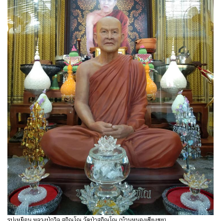
รูปเหมือน หลวงปู่ถวิล สุจิณฺโณ วัดป่าสุจิณโณ (บ้านหนองเซียงซุย)