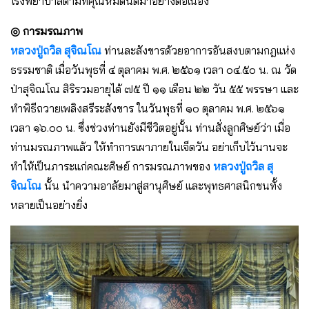
โรงพยาบาลตามที่คุณหมดนัดมาอย่างต่อเนื่อง
◎ การมรณภาพ
หลวงปู่ถวิล สุจิณโณ
ท่านละสังขารด้วยอาการอันสงบตามกฎแห่ง
ธรรมชาติ เมื่อวันพุธที่ ๔ ตุลาคม พ.ศ. ๒๕๖๑ เวลา ๐๔.๕๐ น. ณ วัด
ป่าสุจิณโณ สิริรวมอายุได้ ๗๕ ปี ๑๑ เดือน ๒๒ วัน ๕๕ พรรษา และ
ทำพิธีถวายเพลิงสรีระสังขาร ในวันพุธที่ ๑๐ ตุลาคม พ.ศ. ๒๕๖๑
เวลา ๑๖.๐๐ น. ซึ่งช่วงท่านยังมีชีวิตอยู่นั้น ท่านสั่งลูกศิษย์ว่า เมื่อ
ท่านมรณภาพแล้ว ให้ทำการเผาภายในเจ็ดวัน อย่าเก็บไว้นานจะ
ทำให้เป็นภาระแก่คณะศิษย์ การมรณภาพของ
หลวงปู่ถวิล สุ
จิณโณ
นั้น นำความอาลัยมาสู่สานุศิษย์ และพุทธศาสนิกชนทั้ง
หลายเป็นอย่างยิ่ง