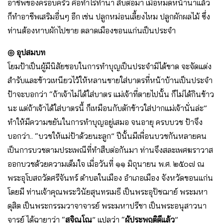
อาชีพของครอบครัว คือทําไร่ทํานา สืบต่อมา เมื่อหมดหน้านาแล้ว
ก็ทําอาชีพเสริมอื่นๆ อีก เช่น ปลูกหม่อนเลี้ยงไหม ปลูกผักผลไม้ ซึ่ง
ท่านต้องหาบผักไปขาย ตลาดเมืองขอนแก่นเป็นประจํา
◎ อุปสมบท
โยมป้าเป็นผู้มีนิสัยชอบในการทําบุญเป็นประจํามิได้ขาด จะจัดแต่ง
สํารับและข้าวเหนียวไว้ให้หลานชายใส่บาตรที่หน้าบ้านเป็นประจํา
ป้าจะบอกว่า “ถ้าเจ้าไม่ได้ใส่บาตร แม่เจ้าที่ตายไปนั้น ก็ไม่ได้กินข้าว
นะ แต่ถ้าเจ้าได้ใส่บาตรนี้ ก็เหมือนกับตักข้าวใส่ปากแม่เจ้านั่นล่ะ”
ทําให้มีความขยันในการทําบุญอยู่เสมอ จนอายุ ครบบวช ป้าจึง
บอกว่า.. “บวชให้แม่ป้าด้วยนะลูก” ปีนั้นมีเพื่อนบวชกันหลายคน
เป็นการบวชตามประเพณีที่ทําสืบต่อกันมา ท่านจึงสละเพศฆราวาส
ออกบวชด้วยความเต็มใจ เมื่อวันที่ ๑๑ มิถุนายน พ.ศ. ๒๕๐๗ ณ
พระอุโบสถวัดศรีจันทร์ ตําบลในเมือง อําเภอเมือง จังหวัดขอนแก่น
โดยมี ท่านเจ้าคุณพระวินัยสุนทรเมธี เป็นพระอุปัชฌาย์ พระมหา
ดุสิต เป็นพระกรรมวาจาจารย์ พระมหาปรีชา เป็นพระอนุสาวนา
จารย์ ได้ฉายาว่า “
สุจิณฺโณ
” แปลว่า “
ผู้ประพฤติดีแล้ว
”