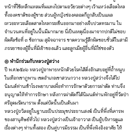
หน้าที่ใช้เหล็กแหลมทิ่มแทงไปตามอวัยวะต่างๆ เว้าแหว่งเลือดไหล
ทั้งองคชาติของผู้ชาย ส่วนผู้หญิงช่องคลอดก็ถูกสับเป็นแผล
เหวอะหวะเลือดสาดไหลกระเช็นออกมาอย่างเจ็บปวดทรมาน ใน
จำนวนคนที่อยู่ในนั้นมีมากมาย นี่เป็นเหตุเนื่องมาจากปกติไม่ชอบ
ผิดศีลข้อที่ ๓ ข้อกาเม สุมิจฉาจาร ขาดความรู้สึกผิดชอบชั่วดีในสามี
ภรรยาของผู้อื่นที่มีเจ้าของแล้ว และลูกเมียผู้อื่นที่มิใช่ของตัว
◎ พํานักร่วมกับหลวงปู่สว่าง
ปี พ.ศ.๒๕๓๖ หลวงปู่อาพาธหนักด้วยโรคไส้ติ่งอักเสบอยู่ที่ถ้ำหมูบ
ในเทือกเขาภูพาน เขตอําเภอเขาสวนกวาง หลวงปู่สว่างจึงได้ไป
นิมนต์ท่านเข้าโรงพยาบาลเพื่อทําการรักษาด้วยการผ่าตัด ท่านจึง
อนุญาตให้ทําการรักษา หลังการผ่าตัดก็ได้นิมนต์ท่านพักอยู่ที่วัดป่า
ศรีอุดมรัตนาราม ตั้งแต่บัดนั้นเป็นต้นมา
หลวงปู่ถวิลอยู่ในฐานะเป็นประมุขประธานสงฆ์ เป็นที่พึ่งที่เคารพ
ของสานุศิษย์ทั่วไป หลวงปู่สว่างเป็นเจ้าอาวาส เป็นผู้บริหารดูแล
เรื่องต่างๆ ท่านทั้งสอง เป็นคู่บารมีธรรม เป็นที่พึ่งพิงอิงอาศัย ให้