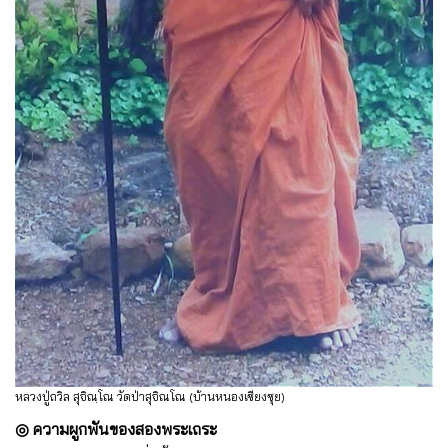
หลวงปู่ถวิล สุจิณฺโณ วัดป่าสุจิณโณ (บ้านหนองเซียงซุย)
◎ ความผูกพันของสองพระเถระ