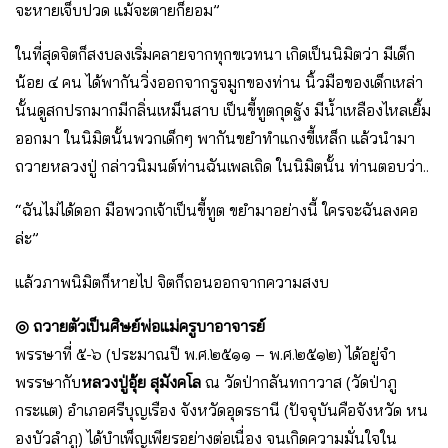
จะหายเจ็บปวด แม้จะตายก็ยอม”
ในที่สุดจิตก็สงบลงเริ่มคลายจากทุกขเวทนา เกิดเป็นนิมิตว่า มีเด็ก
น้อย ๔ คน ได้พากันวิ่งออกจากรูจมูกของท่าน นิ้วมือของเด็กเหล่า
นั้นดูสกปรกมากมีกลิ่นเหม็นสาบ เป็นขี้ทูตกุดฐัง มีน้ำเหลืองไหลเยิ้ม
ออกมา ในนิมิตนั้นพวกเด็กๆ พากันขยําทําแกงขี้เหล็ก แล้วนํามา
ถวายหลวงปู่ กล่าวนิมนต์ท่านฉันเพลเถิด ในนิมิตนั้น ท่านตอบว่า..
“ฉันไม่ได้ดอก มือพวกเจ้าเป็นขี้ทูต ขยํามาอย่างนี้ ใครจะฉันลงคอ
ล่ะ”
แล้วภาพนิมิตก็หายไป จิตก็ถอนออกจากความสงบ
◎ ถวายตัวเป็นศิษย์พ่อแม่ครูบาอาจารย์
พรรษาที่ ๕-๖ (ประมาณปี พ.ศ.๒๕๑๑ – พ.ศ.๒๕๑๒) ได้อยู่จํา
พรรษากับ
หลวงปู่อุ้ย สุมังคโล
ณ วัดป่ากลันทกาวาส (วัดป่าภู
กระแต) อําเภอศรีบุญเรือง จังหวัดอุดรธานี (ปัจจุบันคือจังหวัด หน
องบัวลําภู) ได้บําเพ็ญเพียรอย่างต่อเนื่อง จนเกิดความมั่นใจใน