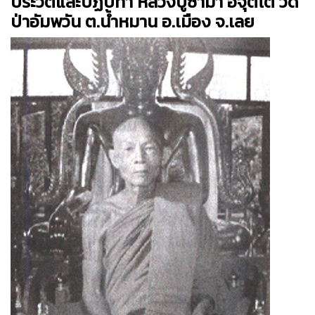
ประวัติและปฏิปทา หลวงปู่ซามา อจุตโต วัด
ป่าอัมพวัน ต.น้ำหมาน อ.เมือง จ.เลย