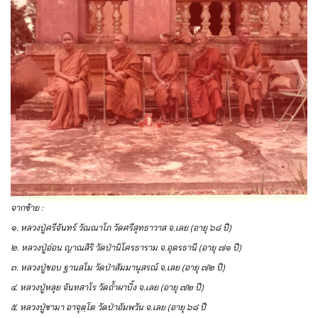
จากซ้าย :
๑. หลวงปู่ศรีจันทร์ วัณณาโภ วัดศรีสุทธาวาส จ.เลย (อายุ ๖๘ ปี)
๒. หลวงปู่อ่อน ญาณสิริ วัดป่านิโครธาราม จ.อุดรธานี (อายุ ๗๑ ปี)
๓. หลวงปู่ชอบ ฐานสโม วัดป่าสัมมานุสรณ์ จ.เลย (อายุ ๗๒ ปี)
๔. หลวงปู่หลุย จันทสาโร วัดถ้ำผาบิ้ง จ.เลย (อายุ ๗๒ ปี)
๕. หลวงปู่ซามา อาจุตฺโต วัดป่าอัมพวัน จ.เลย (อายุ ๖๘ ปี