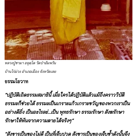
หลวงปู่ซามา อจุตฺโต วัดป่าอัมพวัน
บ้านไร่ม่วง อำเภอเมือง จังหวัดเลย
ธรรมโอวาท
“ปฏิบัติเถิดธรรมสมาธินี้ เมื่อใครได้ปฏิบัติแล้วแม้ถึงคราววิบัติ
ธรรมะก็ช่วยได้ ธรรมะเป็นเกราะแก้วเกราะขวัญของพวกเราเป็น
อย่างดียิ่ง เป็นอะไรละ่…เป็น พุทธรักษา ธรรมรักษา สังฆรักษา
รักษาให้พ้นจากความตายได้จริงๆ”
“สังขารเป็นของไม่ดี เป็นที่เจ็บปวด สังขารเป็นของเจ็บช้ำดังนั้นจึง