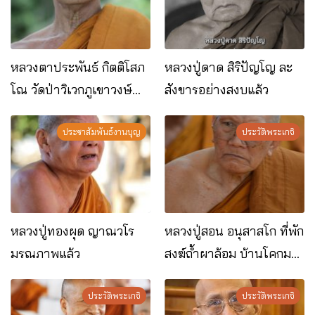
หลวงตาประพันธ์ กิตติโสภ
หลวงปู่ดาด สิริปัญโญ ละ
โณ วัดป่าวิเวกภูเขาวงษ์
สังขารอย่างสงบแล้ว
อ.ผาขาว จ.เลย
ประชาสัมพันธ์งานบุญ
ประวัติพระเกจิ
หลวงปู่ทองผุด ญาณวโร
หลวงปู่สอน อนุสาสโก ที่พัก
มรณภาพแล้ว
สงฆ์ถ้ำผาล้อม บ้านโคกมน
ต.ผาน้อย อ.วังสะพุง จ.เลย
ประวัติพระเกจิ
ประวัติพระเกจิ