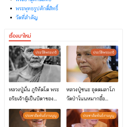
พระพุทธรูปศักดิ์สิทธิ์
วัดที่สําคัญ
เรื่องมาใหม่
ประวัติพระเกจิ
ประวัติพระเกจิ
หลวงปู่มั่น ภูริทัตโต พระ
หลวงปู่ชนะ อุตตมลาโภ
อริยเจ้าผู้เป็นบิดาของ
วัดป่าโนนหมากอื๋อ
พระกรรมฐาน
อ.เมือง จ.มหาสารคาม
ประชาสัมพันธ์งานบุญ
ประชาสัมพันธ์งานบุญ