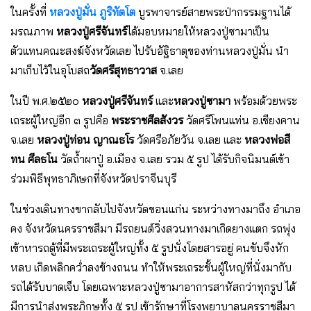
ในครั้งที่
หลวงปู่มั่น ภูริทัตโต
บูรพาจารย์สายพระป่ากรรมฐานได้
มรณภาพ
หลวงปู่ศรีจันทร์
ได้มอบหมายให้หลวงปู่ซามาเป็น
ตัวแทนคณะสงฆ์จังหวัดเลย ไปรับอัฐิธาตุของท่านหลวงปู่มั่น นำ
มาเก็บไว้ในอุโบสถ
วัดศรีสุทธาวาส
จ.เลย
ในปี พ.ศ.๒๕๒๐
หลวงปู่ศรีจันทร์
และ
หลวงปู่ซามา
พร้อมด้วยพระ
เถระผู้ใหญ่อีก ๓ รูปคือ
พระราชศีลสังวร
วัดศรีโพนแท่น อ.เชียงคาน
จ.เลย
หลวงปู่ท่อน ญาณธโร
วัดศรีอภัยวัน จ.เลย และ
หลวงพ่อสี
ทน ศีลธโน
วัดถ้ำผาปู่ อ.เมือง จ.เลย รวม ๕ รูป ได้รับกิจนิมนต์เข้า
ร่วมพิธีพุทธาภิเษกที่จังหวัดปราจีนบุรี
ในช่วงเดินทางขากลับไปจังหวัดขอนแก่น ระหว่างทางมาถึง อำเภอ
คง จังหวัดนครราชสีมา มีรถยนต์วิ่งสวนทางมาเกิดยางแตก รถพุ่ง
เข้าหารถตู้ที่มีพระเถระผู้ใหญ่ทั้ง ๕ รูปนั่งโดยสารอยู่ คนขับจึงหัก
หลบ เกิดพลิกคว่ำลงข้างถนน ทำให้พระเถระชั้นผู้ใหญ่ที่นั่งมากับ
รถได้รับบาดเจ็บ โดยเฉพาะหลวงปู่ซามาอาการสาหัสกว่าทุกรูป ได้
มีการนำส่งพระภิกษุทั้ง ๕ รูป เข้ารักษาที่โรงพยาบาลนครราชสีมา