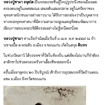
หลวงปู่ซามา อจุตโต
เป็นพระเถระชั้นผู้ใหญ่รูปหนึ่งของเมืองเลย
ครองตนอยู่ในเพศสมณะ เสมอต้นเสมอปลาย อยู่ในศรัทธาของ
พุทธศาสนิกชนมาอย่างยาวนาน ได้รับการยกย่องว่าเป็นบุคลากร
ทางพระพุทธศาสนาที่มีความสามารถสูงและอุทิศตนพัฒนาการ
เรียนการสอนพระปริยัติธรรมอย่างไม่รู้เหน็ดเหนื่อย
หลวงปู่ซามา
ท่านถือกำเนิดเมื่อวันที่ ๓ เม.ย. พ.ศ. ๒๔๔๗ ณ บ้า
นขามเปี้ย ต.พระลับ อ.เมือง จ.ขอนแก่น เกิดในสกุล
สินทร
ในช่วงวัยเยาว์ ได้บรรพชาที่วัดในท้องถิ่น แต่เพียงไม่นานก็จำต้อง
ลาสิกขาไปช่วยครอบครัวหาเลี้ยงชีพระยะหนึ่ง
ครั้นเมื่ออายุครบ ๒๐ ปีบริบูรณ์ เข้ารับการอุปสมบทที่วัดบ้านดอน
แขม อ.เมือง จังหวัดขอนแก่น