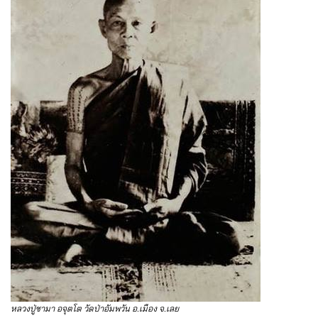
หลวงปู่ซามา อจุตโต วัดป่าอัมพวัน อ.เมือง จ.เลย