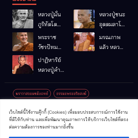
หลวงปู่มั่น
หลวงปู่ชนะ
ภูริทัตโต
อุตตมลาโภ
พระอริยเจ้า
วัดป่าโนน
พระราช
มรณภาพ
ผู้เป็นบิดา
หมากอื๋อ
วัชรปัทม
แล้ว หลวง
ของพระกร
อ.เมือง
คุณ (หลวง
ปู่บุญมา
ปาฏิหาริย์
รมฐาน
จ.มหาสารคาม
ปู่บัวเกตุ
คัมภีรธัมโม
หลวงปู่คำ
ปทุมสิโร)
คะนิง จุล
มรณภาพ
มณี
ฆราวาสจอมขมังเวทย์
ธรรมะพระอริยสงฆ์
แล้ว วัดป่า
ดาราภิรมย์
ประชาสัมพันธ์งานบุญ
ประวัติพระเกจิ
ปาฏิหาริย์พระเกจิ
เว็บไซต์นี้ใช้งานคุ๊กกี้ (Cookies) เพื่อมอบประสบการณ์การใช้งาน
อ.แม่ริม
ปาฏิหาริย์พระเครื่อง
พระธาตุศักดิ์สิทธิ์
ที่ดีให้กับท่าน และเพื่อพัฒนาคุณภาพการให้บริการเว็บไซต์ที่ตรง
จ.เชียงใหม่
ต่อความต้องการของท่านมากยิ่งขึ้น
พระพุทธรูปศักดิ์สิทธิ์
วัดที่สําคัญ