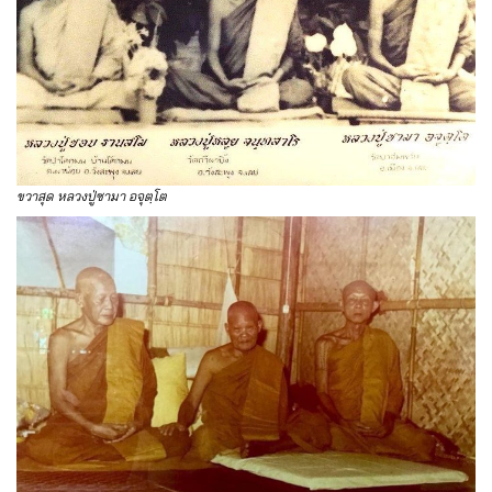
ขวาสุด หลวงปู่ซามา อจุตฺโต