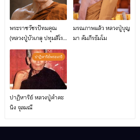
พระราชวัชรปัทมคุณ
มรณภาพแล้ว หลวงปู่บุญ
(หลวงปู่บัวเกตุ ปทุมสิโร)
มา คัมภีรธัมโม
มรณภาพแล้ว วัดป่า
ดาราภิรมย์ อ.แม่ริม
ปาฏิหาริย์พระเกจิ
จ.เชียงใหม่
ปาฏิหาริย์ หลวงปู่คำคะ
นิง จุลมณี