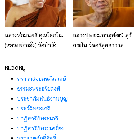
หลวงพ่อมนตรี คุณโสภโณ
หลวงปู่พระมหาสุพัฒน์ สุวั
(หลวงพ่อหลั่ง) วัดป่าวัง
ฑฒโน วัดศรีสุทธาวาส
เดือนห้าอ.ภูหลวง จ.เลย
อ.เมือง จ.เลย
หมวดหมู่
ฆราวาสจอมขมังเวทย์
ธรรมะพระอริยสงฆ์
ประชาสัมพันธ์งานบุญ
ประวัติพระเกจิ
ปาฏิหาริย์พระเกจิ
ปาฏิหาริย์พระเครื่อง
พระธาตุศักดิ์สิทธิ์