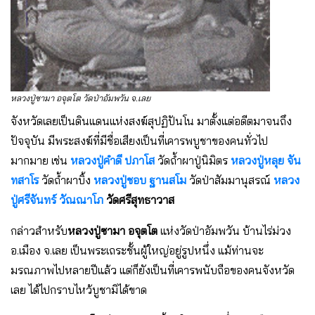
หลวงปู่ซามา อจุตโต วัดป่าอัมพวัน จ.เลย
จังหวัดเลยเป็นดินแดนแห่งสงฆ์สุปฏิปันโน มาตั้งแต่อดีตมาจนถึง
ปัจจุบัน มีพระสงฆ์ที่มีชื่อเสียงเป็นที่เคารพบูชาของคนทั่วไป
มากมาย เช่น
หลวงปู่คำดี ปภาโส
วัดถ้ำผาปู่นิมิตร
หลวงปู่หลุย จัน
ทสาโร
วัดถ้ำผาบิ้ง
หลวงปู่ชอบ ฐานสโม
วัดป่าสัมมานุสรณ์
หลวง
ปู่ศรีจันทร์ วัณณาโภ
วัดศรีสุทธาวาส
กล่าวสำหรับ
หลวงปู่ซามา อจุตโต
แห่งวัดป่าอัมพวัน บ้านไร่ม่วง
อ.เมือง จ.เลย เป็นพระเถระชั้นผู้ใหญ่อยู่รูปหนึ่ง แม้ท่านจะ
มรณภาพไปหลายปีแล้ว แต่ก็ยังเป็นที่เคารพนับถือของคนจังหวัด
เลย ได้ไปกราบไหว้บูชามิได้ขาด