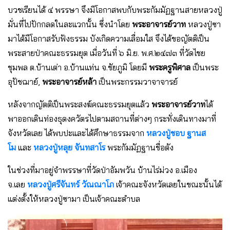
บวชเรียนได้ ๔ พรรษา จึงมีโอกาสพบกับพระกัมมัฏฐานสายหลวงปู่
มั่นที่ไปปักกลดในละแวกนั้น ซึ่งนำโดย
พระอาจารย์วาท
หลวงปู่ซา
มาได้มีโอกาสรับฟังธรรม บังเกิดความเลื่อมใส จึงได้ขอญัตติเป็น
พระสายป่าคณะธรรมยุต เมื่อวันที่ ๖ มิ.ย. พ.ศ.๒๔๗๓ ที่วัดไชย
ชุมพล ต.บ้านเต่า อ.บ้านแท่น จ.ชัยภูมิ โดยมี
พระครูพิศาล
เป็นพระ
อุปัชฌาย์,
พระอาจารย์หล้า
เป็นพระกรรมวาจาจารย์
หลังจากญัตติเป็นพระสงฆ์คณะธรรมยุตแล้ว
พระอาจารย์วาท
ได้
พาออกเดินท่องธุดงควัตรไปตามสถานที่ต่างๆ กระทั่งเดินทางมาที่
จังหวัดเลย ได้พบปะและได้ศึกษาธรรมจาก
หลวงปู่ชอบ ฐานส
โม
และ
หลวงปู่หลุย จันทสาโร
พระกัมมัฏฐานชื่อดัง
ในช่วงที่มาอยู่จำพรรษาที่วัดป่าอัมพวัน บ้านไร่ม่วง อ.เมือง
จ.เลย
หลวงปู่ศรีจันทร์ วัณณาโภ
เจ้าคณะจังหวัดเลยในขณะนั้นได้
แต่งตั้งให้หลวงปู่ซามา เป็นเจ้าคณะตำบล