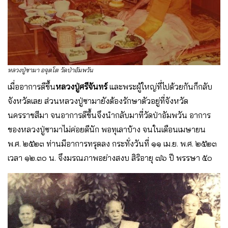
หลวงปู่ซามา อจุตโต วัดป่าอัมพวัน
เมื่ออาการดีขึ้น
หลวงปู่ศรีจันทร์
และพระผู้ใหญ่ที่ไปด้วยกันก็กลับ
จังหวัดเลย ส่วนหลวงปู่ซามายังต้องรักษาตัวอยู่ที่จังหวัด
นครราชสีมา จนอาการดีขึ้นจึงนำกลับมาที่วัดป่าอัมพวัน อาการ
ของหลวงปู่ซามาไม่ค่อยดีนัก พอทุเลาบ้าง จนในเดือนเมษายน
พ.ศ. ๒๕๒๓ ท่านมีอาการทรุดลง กระทั่งวันที่ ๑๑ เม.ย. พ.ศ. ๒๕๒๓
เวลา ๑๒.๓๐ น. จึงมรณภาพอย่างสงบ สิริอายุ ๗๖ ปี พรรษา ๕๐