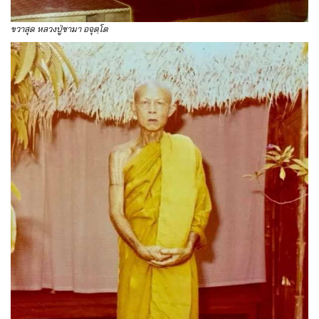
ขวาสุด หลวงปู่ซามา อจุตฺโต