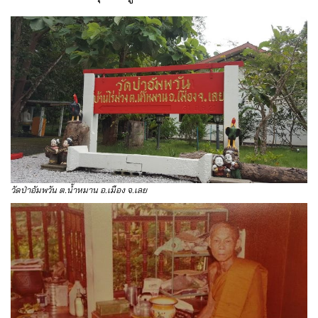
วัดป่าอัมพวัน ต.น้ำหมาน อ.เมือง จ.เลย