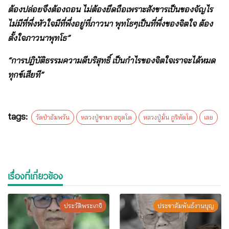
ต้องปล่อยจึงต้องถอน ไม่ต้องยึดถือเพราะสังขารเป็นของจัญไร
ไม่มีที่พึ่งหัวใจมีที่พึ่งอยู่ที่ภาวนา พุทโธๆเป็นที่พึ่งของจิตใจ ต้อง
ตั้งใจภาวนาพุทโธ”
“การปฏิบัติธรรมความดีบริสุทธิ์ เป็นกำไรของจิตใจเราจะได้หมด
ทุกข์เสียที”
tags:
วัดป่าอัมพวัน
หลวงปู่ซามา อจุตโต
หลวงปู่มั่น ภูริทัตโต
เลย
เรื่องที่เกี่ยวข้อง
ประวัติพระเกจิ
ประชาสัมพันธ์งานบุญ