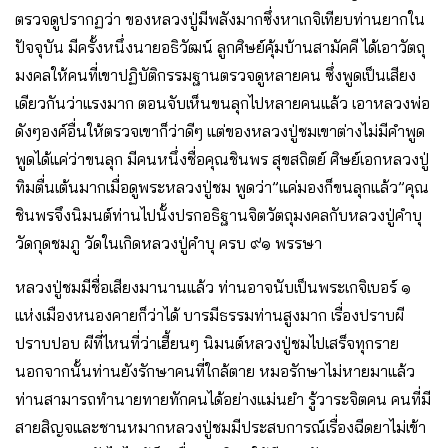
ตรวจดูปรากฏว่า ของหลวงปู่มีพลังมากซึ่งหาเกจิเทียบท่านยากใน
ปัจจุบัน มีครั้งหนึ่งนายอธิวัฒน์ ลูกศิษย์คุ้มบ้านสามัคคี ได้เอาวัตถุ
มงคลให้คนที่เขาปฏิบัติกรรมฐานตรวจดูหลายคน ซึ่งพูดเป็นเสียง
เดียวกันว่าแรงมาก ตอนจับเห็นขนลุกไปหลายคนแล้ว เอาหลวงพ่อ
ดังๆองค์อื่นให้ตรวจเขาก็ว่าดีๆ แต่ของหลวงปู่ชมเขาต่างไม่มีคำพูด
พูดได้แค่ว่าขนลุก มีคนหนึ่งชื่อคุณชินพร สุขสถิตย์ ศิษย์เอกหลวงปู่
ทิมตื่นเต้นมากเมื่อดูพระหลวงปู่ชม พูดว่า”แค่มองก็ขนลุกแล้ว”คุณ
ชินพรจึงนิมนต์ท่านไปนั้งปรกอธิฐานจิตวัตถุมงคลกับหลวงปู่คำบุ
วัดกุดชมภู วัดในเกิดหลวงปู่คำบุ ครบ ๙๑ พรรษา
หลวงปู่ชมมีชื่อเสียงมานานแล้ว ท่านอาจนับเป็นพระเกจิเบอร์ ๑
แห่งเมืองหนองคายก็ว่าได้ บารมีธรรมท่านสูงมาก เรื่องปราบผี
ปราบปอบ ผีที่ไหนที่ว่าเฮี้ยนๆ นิมนต์หลวงปู่ชมไปเสร็จทุกราย
นอกจากนั้นท่านยังรักษาคนที่ใกล้ตาย หมอรักษาไม่หายมาแล้ว
ท่านสามารถทำนายทายทักคนได้อย่างแม่นยำ รู้วาระจิตคน คนที่มี
สายสิญจและชานหมากหลวงปู่ชมมีประสบการณ์เรื่องฉีดยาไม่เข้า