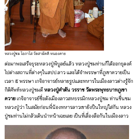
หลวงปู่ชม โอภาโส วัดสามัคคี หนองคาย
ต่อมาพอเสร็จธุระหลวงปู่พิบูลย์แล้ว หลวงปู่ชมท่านก็ได้ออกธุดงค์
ไปต่างสถานที่ต่างๆในสปป.ลาว และได้จำพรรษาที่ภูเขาควายเป็น
เวลา ๕ พรรษา เกจิอาจารย์หลายรูปและทหารในเมืองลาวต่างรู้จัก
กิติศัพท์หลวงปู่ชมดี
หลวงปู่คำตัน วรราช
วัดพระพุทธบาทภูเขา
ควาย
เกจิอาจารย์ชื่อดังเมืองลาวสหธรรมิกหลวงปู่ชม ท่านชื่นชม
หลวงปู่ว่า ในสมัยก่อนพี่น้องทหารลาวเขายิงปืนใหญ่ใส่กัน หลวง
ปู่ชมท่านไม่กลัวเดินนำหน้าเฉยเลย เป็นที่เลื่องลือกันในเมืองลาว