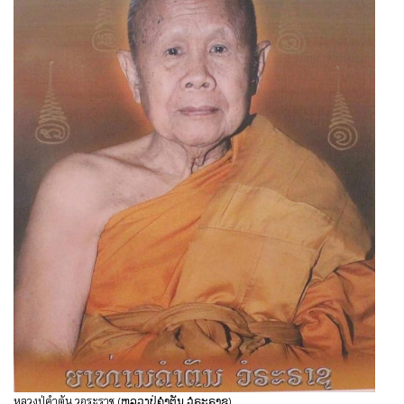
หลวงปู่คำตัน วอระราช (ຫລວງປູ່ຄຳຕັນ ວໍຣະຣາຊ)