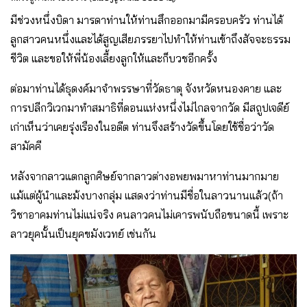
มีช่วงหนึ่งบิดา มารดาท่านให้ท่านสึกออกมามีครอบครัว ท่านได้
ลูกสาวคนหนึ่งและได้สูญเสียภรรยาไปทำให้ท่านเข้าถึงสัจจะธรรม
ชีวิต และขอให้พี่น้องเลี้ยงลูกให้และก็บวชอีกครั้ง
ต่อมาท่านได้ธุดงค์มาจำพรรษาที่วัดธาตุ จังหวัดหนองคาย และ
การปลีกวิเวกมาทำสมาธิที่ดอนแห่งหนึ่งไม่ไกลจากวัด มีสถูปเจดีย์
เก่าเห็นว่าเคยรุ่งเรืองในอดีต ท่านจึงสร้างวัดขึ้นโดยใช้ชื่อว่าวัด
สามัคคี
หลังจากลาวแตกลูกศิษย์จากลาวต่างอพยพมาหาท่านมากมาย
แม้แต่ผู้นำและม้งบางกลุ่ม แสดงว่าท่านมีชื่อในลาวนานแล้ว(ถ้า
วิชาอาคมท่านไม่แน่จริง คนลาวคนไม่เคารพนับถือขนาดนี้ เพราะ
ลาวยุคนั้นเป็นยุคขมังเวทย์ เช่นกัน