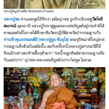
หลวงปู่พิบูลย์ แซ่ตัน วัดพระแท่น บ้านแดง
หลวงปู่ชม
ท่านเคยพูดให้ฟังว่า สมัยญ่าพ่อ ถูกกักบริเวรอยู่
วัดโพธิ
สมภรณ์
อุดรธานี หลวงปู่ไปหาสู่ดูแลหลวงพ่อพิบูลย์อยู่ประจำมิได้
ขาดและยังมีโอกาสได้ศึกษาข้อวัตรปฏิบัติสายวัดป่ากรรมฐานกับ
ท่านเจ้าคุณธรรมเจดีย์ (หลวงปู่จูม พันธุโล)
พระอุปัชฌาย์ใหญ่สาย
กรรมฐานอีกด้วยในสมัยนั้น สมกับครั้งหนึ่งหลวงปู่เล่าประวัติให้
ฟังแล้วกล่าวตบท้ายสั้นๆด้วยว่า “พ่อนี้กะลูกศิษย์สายกรรมฐานคือ
กันแต่บ่ปาก” ญ่าพ่อ=หลวงพ่อพิบูลย์บ่ปาก=ไม่พูด ไม่อวด