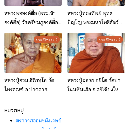
หลวงพ่อองค์ตื้อ (พระเจ้า
หลวงปู่ทองทิพย์ พุทธ
องค์ตื้อ) วัดศรีชมภูองค์ตื้อ
ปัญโญ พระมหาโพธิสัตว์
อ.ท่าบ่อ จ.หนองคาย
แห่งลุ่มแม่น้ำโขง
ประวัติพระเกจิ
ประวัติพระเกจิ
หลวงปู่อ่วม สิริภทฺโท วัด
หลวงปู่ฉลวย อชิโต วัดป่า
ไพรสณฑ์ อ.ปากคาด
โนนหินเสื่อ อ.ศรีเชียงใหม่
จ.หนองคาย
จ.หนองคาย
หมวดหมู่
ฆราวาสจอมขมังเวทย์