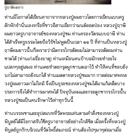
ปู่ฤาษีผมยาว
ท่านมีโอกาสได้เรียนคาถาจากหลวงปู่ผมยาวโดยการเรียนแบบครู
ลักพักจำนั่นเองหรือที่ชาวอีสานเรียกว่ามนต์ลอดป่อง หลวงปู่ฤาษี
ผมยาวครูบาอาจารย์ของหลวงปู่ชม ท่านครองวัตรแบบฤาษี ท่าน
ได้สำเร็จครูธรรมโดยถือวิรัชไม่พูดเป็นเวลา ๑๑ ปี ที่ท่านเป็นหลวงปู่
ฤาษีผมยาวนั้นก็เพราะว่ามีดกรรไกรตัดผมไม่สามารถตัดผมท่าน
ขาดได้ (ท่านเก่งเรื่องธาตุ) ท่านเหมือนคนบ้าบอมักจะทำอะไร
แปลกๆอยู่เสมอ ท่านเคยทำตะกรุดผูกขานดเอาไว้ ทำให้คนที่ชอบยิง
นกไม่สามารถยิงนกได้ ท่านเมตตาหลวงปู่ชมมาก กาลต่อมาศพหล
วงปู่ผมยาวเผาไม่ไหม้ จึงเป็นธุระของหลวงปู่ชมได้มาแก้เคล็ดบาง
ประการจึงได้ทำการเผาศพได้ ปัจจุบันผมและกระดูกขากรรไกรนั้น
หลวงปู่ชมเป็นคนรักษาไว้เท่าทุกวันนี้
ท่านบรรพชาและอุปสมบทที่วัดพระแท่นตามคำสั่งของหลวงปู่
พิบูลย์ได้มีโอกาสรับใช้ครูบาอาจารย์อย่างใกล้ชิด เมื่อครั้งที่หลวงปู่
พิบูลย์ถูกกักบริเวณที่วัดโพธิ์สมภรณ์ ท่านต้องไปๆมาๆต่อมาเมื่อ