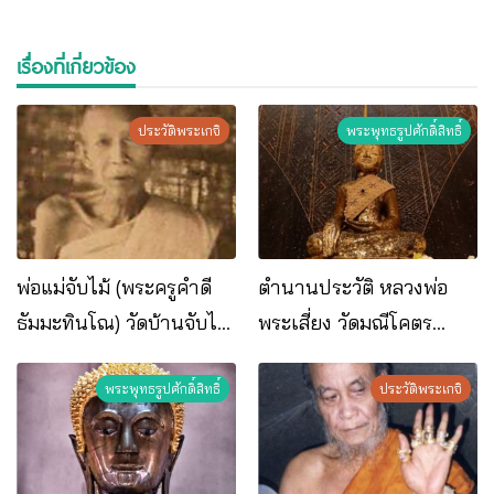
เรื่องที่เกี่ยวข้อง
ประวัติพระเกจิ
พระพุทธรูปศักดิ์สิทธิ์
พ่อแม่จับไม้ (พระครูคำดี
ตำนานประวัติ หลวงพ่อ
ธัมมะทินโณ) วัดบ้านจับไม้
พระเสี่ยง วัดมณีโคตร
อ.โพนพิสัย จ.หนองคาย
อ.โพนพิสัย จ.หนองคาย
พระพุทธรูปศักดิ์สิทธิ์
ประวัติพระเกจิ