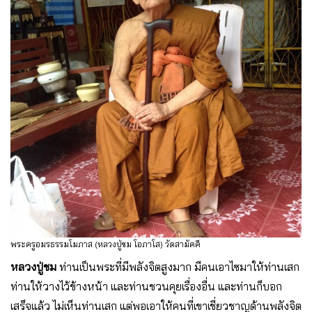
พระครูอมรธรรมโมภาส (หลวงปู่ชม โอภาโส) วัดสามัคคี
หลวงปู่ชม
ท่านเป็นพระที่มีพลังจิตสูงมาก มีคนเอาไซมาให้ท่านเสก
ท่านให้วางไว้ข้างหน้า และท่านชวนคุยเรื่องอื่น และท่านก็บอก
เสร็จแล้ว ไม่เห็นท่านเสก แต่พอเอาให้คนที่เขาเชี่ยวชาญด้านพลังจิต