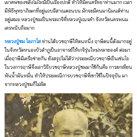
เผาศพของขลังไม่ไหม้เป็นเรื่องปกติ ทำให้มีคนศรัทธาท่านมาก เวลา
มีพิธีพุทธาภิเษกที่อยู่แถบอีสาณตอนบน มักจะมีคนมานิมนต์ท่าน
อยู่เสมอ หลวงปู่ชมเป็นพระเกจิที่หลวงปู่เณรคำ จังหวัดนครพนม
เครพนับถือมาก
หลวงปู่ชม โอภาโส
ท่านได้บวชฤาษีให้ตนหนึ่ง ฤาษีตนนี้ดังมากอยู่
ในจังหวัดหนองบัวลำภูเป็นอาจารย์ให้เกจิรุ่นใหม่หลายองค์ ต่อมา
เมื่อฤาษีมีเครือข่ายกัน ยังสรุปไม่ได้ว่าประเพณีบวชฤาษีเป็นเช่นไร
ในวงการฤาษีจึงเอาวิธีบวชฤาษีหลวงปู่ชมมาใช้กันคือ การยกเทียน
พันน้ำมันหมื่น ทำให้ประเพณีการบวชฤาษีที่เขาใช้ในปัจจุบัน มา
จากหลวงปู่ชมก็ไม่ผิด