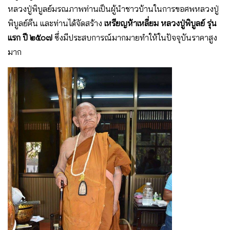
หลวงปู่พิบูลย์มรณภาพท่านเป็นผู้นำชาวบ้านในการขอศพหลวงปู่
พิบูลย์คืน และท่านได้จัดสร้าง
เหรียญห้าเหลี่ยม หลวงปู่พิบูลย์ รุ่น
แรก ปี ๒๕๐๗
ซึ่งมีประสบการณ์มากมายทำให้ในปัจจุบันราคาสูง
มาก