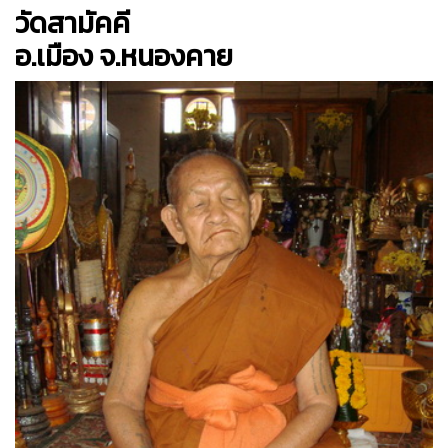
วัดสามัคคี
อ.เมือง จ.หนองคาย