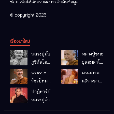
ชอบ เพื่อให้สะดวกต่อการสืบค้นข้อมูล
© copyright 2026
เรื่องมาใหม่
หลวงปู่มั่น
หลวงปู่ชนะ
ภูริทัตโต
อุตตมลาโภ
พระอริยเจ้า
วัดป่าโนน
พระราช
มรณภาพ
ผู้เป็นบิดา
หมากอื๋อ
วัชรปัทม
แล้ว หลวง
ของพระกร
อ.เมือง
คุณ (หลวง
ปู่บุญมา
ปาฏิหาริย์
รมฐาน
จ.มหาสารคาม
ปู่บัวเกตุ
คัมภีรธัมโม
หลวงปู่คำ
ปทุมสิโร)
คะนิง จุล
มรณภาพ