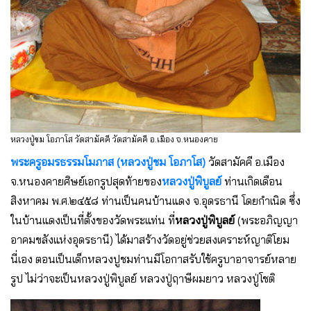
หลวงปู่ชม โอภาโส วัดสามัคคี วัดสามัคคี อ.เมือง จ.หนองคาย
พระครูอมรธรรมโมภาส (หลวงปู่ชม โอภาโส)
วัดสามัคคี อ.เมือง
จ.หนองคายศิษย์เอกรูปสุดท้ายของ
หลวงปู่พิบูลย์
ท่านเกิดเดือน
สิงหาคม พ.ศ.๒๔๕๘ ท่านเป็นคนบ้านแดง จ.อุดรธานี โดยกำเนิด ซึ่ง
ในบ้านแดงเป็นที่ตั้งของวัดพระแท่น ที่
หลวงปู่พิบูลย์
(พระอภิญญา
อาคมขลังแห่งอุดรธานี) ได้มาสร้างวัดอยู่ช่วยสงเคราะห์ญาติโยม
นี่เอง ตอนเป็นเด็กหลวงปูชมท่านมีโอกาสรับใช้ครูบาอาจารย์หลาย
รูป ไม่ว่าจะเป็นหลวงปู่พิบูลย์ หลวงปู่ฤาษีผมยาว หลวงปู่โชติ