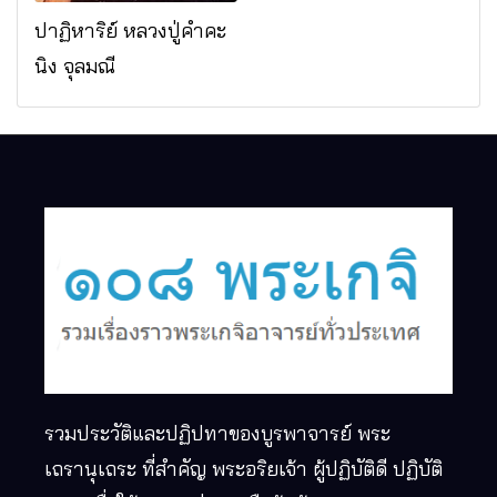
ปาฏิหาริย์ หลวงปู่คำคะ
นิง จุลมณี
รวมประวัติและปฏิปทาของบูรพาจารย์ พระ
เถรานุเถระ ที่สำคัญ พระอริยเจ้า ผู้ปฏิบัติดี ปฏิบัติ