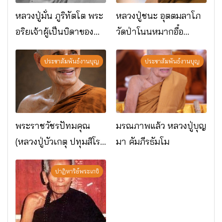
หลวงปู่มั่น ภูริทัตโต พระ
หลวงปู่ชนะ อุตตมลาโภ
อริยเจ้าผู้เป็นบิดาของ
วัดป่าโนนหมากอื๋อ
พระกรรมฐาน
อ.เมือง จ.มหาสารคาม
ประชาสัมพันธ์งานบุญ
ประชาสัมพันธ์งานบุญ
พระราชวัชรปัทมคุณ
มรณภาพแล้ว หลวงปู่บุญ
(หลวงปู่บัวเกตุ ปทุมสิโร)
มา คัมภีรธัมโม
มรณภาพแล้ว วัดป่า
ดาราภิรมย์ อ.แม่ริม
ปาฏิหาริย์พระเกจิ
จ.เชียงใหม่