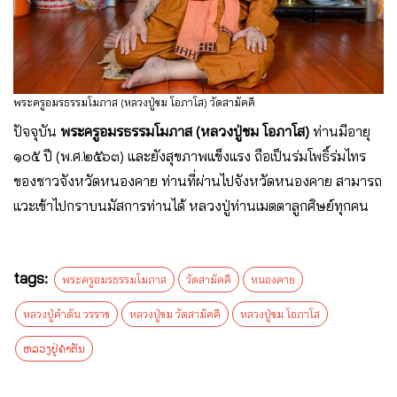
พระครูอมรธรรมโมภาส (หลวงปู่ชม โอภาโส) วัดสามัคคี
ปัจจุบัน
พระครูอมรธรรมโมภาส (หลวงปู่ชม โอภาโส)
ท่านมีอายุ
๑๐๕ ปี (พ.ศ.๒๕๖๓) และยังสุขภาพแข็งแรง ถือเป็นร่มโพธิ์ร่มไทร
ของชาวจังหวัดหนองคาย ท่านที่ผ่านไปจังหวัดหนองคาย สามารถ
แวะเข้าไปกราบนมัสการท่านได้ หลวงปู่ท่านเมตตาลูกศิษย์ทุกคน
tags:
พระครูอมรธรรมโมภาส
วัดสามัคคี
หนองคาย
หลวงปู่คำตัน วรราช
หลวงปู่ชม วัดสามัคคี
หลวงปู่ชม โอภาโส
ຫລວງປູ່ຄຳຕັນ