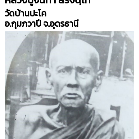
หลวงปู่จันทา สิริจนฺโท
วัดบ้านปะโค
อ.กุมภวาปี จ.อุดรธานี