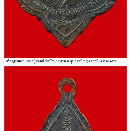
เหรียญรุ่นแรก หลวงปู่อ่อนสี วัดบ้านกงพาน อ.กุมภวาปี จ.อุดรธานี พ.ศ.๒๔๙๐