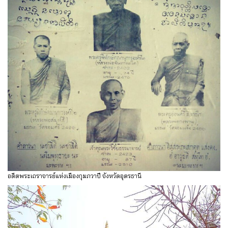
อดีตพระเถราจารย์แห่งเมืองกุมภวาปี จังหวัดอุดรธานี