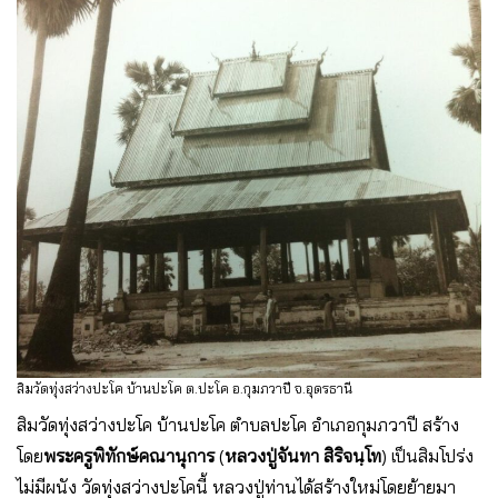
สิมวัดทุ่งสว่างปะโค บ้านปะโค ต.ปะโค อ.กุมภวาปี จ.อุดรธานี
สิมวัดทุ่งสว่างปะโค บ้านปะโค ตำบลปะโค อำเภอกุมภวาปี สร้าง
โดย
พระครูพิทักษ์คณานุการ
(
หลวงปู่จันทา สิริจนฺโท
) เป็นสิมโปร่ง
ไม่มีผนัง วัดทุ่งสว่างปะโคนี้ หลวงปู่ท่านได้สร้างใหม่โดยย้ายมา