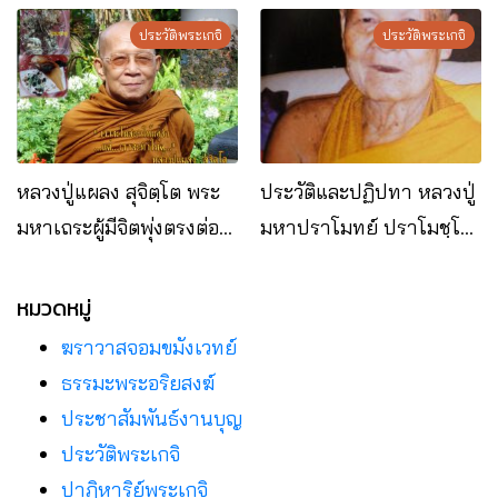
งาม อ.โนนสะอาด
วัดภูย่าอู่
จ.อุดรธานี
ประวัติพระเกจิ
ประวัติพระเกจิ
หลวงปู่แผลง สุจิตฺโต พระ
ประวัติและปฏิปทา หลวงปู่
มหาเถระผู้มีจิตพุ่งตรงต่อ
มหาปราโมทย์ ปราโมชฺโช
ธรรมดั่งแผลงศร
วัดป่านิโครธาราม
อ.หนองวัวซอ จ.อุดรธานี
หมวดหมู่
ฆราวาสจอมขมังเวทย์
ธรรมะพระอริยสงฆ์
ประชาสัมพันธ์งานบุญ
ประวัติพระเกจิ
ปาฏิหาริย์พระเกจิ