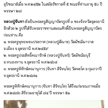
อุปัชฌาย์เมื่อ พ.ศ.๒๔๕๒ ในสมัยรัชกาลที่ ๕ ขณะที่ท่านอายุ ๕๐ ปี
พรรษา ๒๗
หลวงปู่จันทา
ยังเป็นพระครูสัญญาบัตรรูปที่ ๓ ของจังหวัดอุดรธานี
อีกด้วย ๒ รูปที่ได้รับพระราชทานสมณศักดิ์เป็นพระครูสัญญาบัตร
ก่อนท่าน คือ
๑. พระครูพุทธพจนประกาศ (หลวงปู่ดีเนาะ) วัดมัชฌิมาวาส
อ.เมือง จ.อุดรธานี พ.ศ.๒๔๕๙
๒. พระครูประสิทธิ์คณารักษ์ (หลวงปู่จันทร์) วัดมัชฌิมบุรี
อ.หนองหาน จ.อุดรธานี พ.ศ.๒๔๖๘
๓. พระครูพิทักษ์คณานุการ (จันทา สิริจนฺโท) วัดพะโค อ.กุมภวาปี
จ.อุดรธานี พ.ศ.๒๔๗๑
พระครูพิทักษ์คณานุการ (จันทา สิริจนฺโท) ได้ถึงแก่มรณภาพเมื่อ
พ.ศ.๒๔๗๖ สิริรวมอายุได้ ๗๔ ปี พรรษา ๕๑