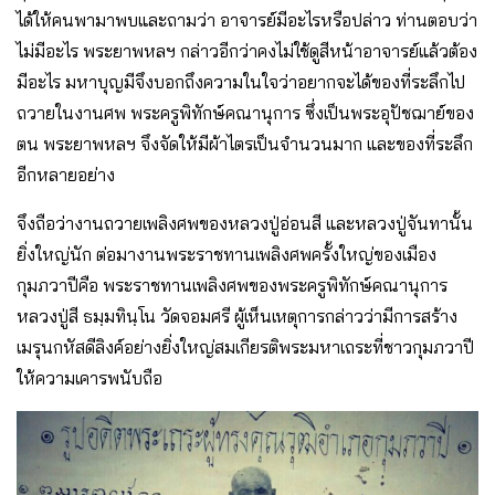
ได้ให้คนพามาพบและถามว่า อาจารย์มีอะไรหรือปล่าว ท่านตอบว่า
ไม่มีอะไร พระยาพหลฯ กล่าวอีกว่าคงไม่ใช้ดูสีหน้าอาจารย์แล้วต้อง
มีอะไร มหาบุญมีจึงบอกถึงความในใจว่าอยากจะได้ของที่ระลึกไป
ถวายในงานศพ พระครูพิทักษ์คณานุการ ซึ่งเป็นพระอุปัชฌาย์ของ
ตน พระยาพหลฯ จึงจัดให้มีผ้าไตรเป็นจำนวนมาก และของที่ระลึก
อีกหลายอย่าง
จึงถือว่างานถวายเพลิงศพของหลวงปู่อ่อนสี และหลวงปู่จันทานั้น
ยิ่งใหญ่นัก ต่อมางานพระราชทานเพลิงศพครั้งใหญ่ของเมือง
กุมภวาปีคือ พระราชทานเพลิงศพของพระครูพิทักษ์คณานุการ
หลวงปู่สี ธมฺมทินฺโน วัดจอมศรี ผู้เห็นเหตุการกล่าวว่ามีการสร้าง
เมรุนกหัสดีลิงค์อย่างยิ่งใหญ่สมเกียรติพระมหาเถระที่ชาวกุมภวาปี
ให้ความเคารพนับถือ