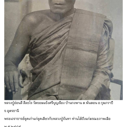
หลวงปู่อ่อนสี สีลธโร วัดจอมแจ้งศรีบุญเรือง บ้านกงพาน ต.พันดอน อ.กุมภวาปี
จ.อุดรธานี
พระเถราจารย์ยุคเก่าแก่ยุคเดียวกับหลวงปู่จันทา ท่านได้ถึงแก่มรณะภาพเมือ
พ.ศ.๒๔๘๙