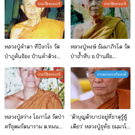
ประวัติพระเกจิ
ประวัติพระเกจิ
หลวงปู่คำตา ทีปังกโร วัด
หลวงปู่พงษ์ ธัมมาภิรโต วัด
ป่าภูคันจ้อง บ้านคำด้วง
ป่าถ้ำหีบ อ.บ้านผือ
อ.บ้านผือ จ.อุดรธานี
จ.อุดรธานี
ประวัติพระเกจิ
ธรรมะพระอริยสงฆ์
หลวงปู่สว่าง โอภาโส วัดป่า
‘ตัวบุญตัวบาปอยู่ที่ธาตุรู้ผู้
ศรีอุดมรัตนาราม ต.ทมนา
เดียว’ หลวงปู่อุทัย ธมฺมวโร