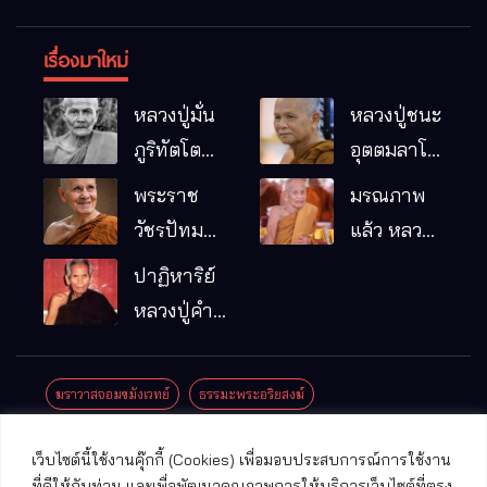
เรื่องมาใหม่
หลวงปู่มั่น
หลวงปู่ชนะ
ภูริทัตโต
อุตตมลาโภ
พระอริยเจ้า
วัดป่าโนน
พระราช
มรณภาพ
ผู้เป็นบิดา
หมากอื๋อ
วัชรปัทม
แล้ว หลวง
ของพระกร
อ.เมือง
คุณ (หลวง
ปู่บุญมา
ปาฏิหาริย์
รมฐาน
จ.มหาสารคาม
ปู่บัวเกตุ
คัมภีรธัมโม
หลวงปู่คำ
ปทุมสิโร)
คะนิง จุล
มรณภาพ
มณี
ฆราวาสจอมขมังเวทย์
ธรรมะพระอริยสงฆ์
แล้ว วัดป่า
ดาราภิรมย์
ประชาสัมพันธ์งานบุญ
ประวัติพระเกจิ
ปาฏิหาริย์พระเกจิ
เว็บไซต์นี้ใช้งานคุ๊กกี้ (Cookies) เพื่อมอบประสบการณ์การใช้งาน
อ.แม่ริม
ปาฏิหาริย์พระเครื่อง
พระธาตุศักดิ์สิทธิ์
ที่ดีให้กับท่าน และเพื่อพัฒนาคุณภาพการให้บริการเว็บไซต์ที่ตรง