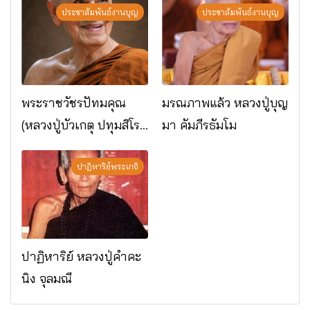
ประชาสัมพันธ์งานบุญ
ประชาสัมพันธ์งานบุญ
พระราชวัชรปัทมคุณ
มรณภาพแล้ว หลวงปู่บุญ
(หลวงปู่บัวเกตุ ปทุมสิโร)
มา คัมภีรธัมโม
มรณภาพแล้ว วัดป่า
ดาราภิรมย์ อ.แม่ริม
ปาฏิหาริย์พระเกจิ
จ.เชียงใหม่
ปาฏิหาริย์ หลวงปู่คำคะ
นิง จุลมณี