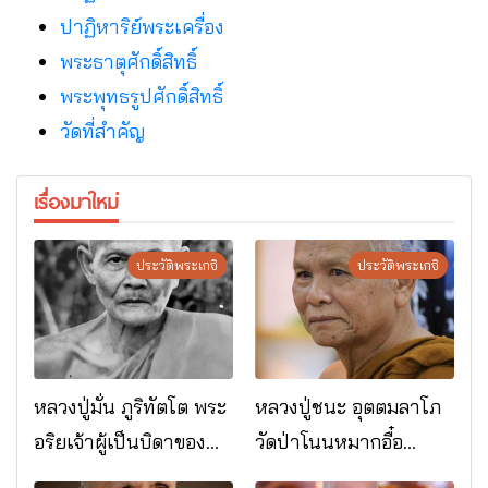
ปาฏิหาริย์พระเครื่อง
พระธาตุศักดิ์สิทธิ์
พระพุทธรูปศักดิ์สิทธิ์
วัดที่สําคัญ
เรื่องมาใหม่
ประวัติพระเกจิ
ประวัติพระเกจิ
หลวงปู่มั่น ภูริทัตโต พระ
หลวงปู่ชนะ อุตตมลาโภ
อริยเจ้าผู้เป็นบิดาของ
วัดป่าโนนหมากอื๋อ
พระกรรมฐาน
อ.เมือง จ.มหาสารคาม