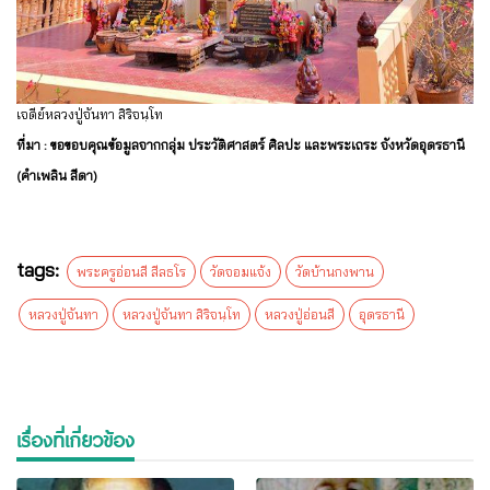
เจดีย์หลวงปู่จันทา สิริจนฺโท
ที่มา : ขอขอบคุณข้อมูลจากกลุ่ม ประวัติศาสตร์ ศิลปะ และพระเถระ จังหวัดอุดรธานี
(คำเพลิน สีดา)
tags:
พระครูอ่อนสี สีลธโร
วัดจอมแจ้ง
วัดบ้านกงพาน
หลวงปู่จันทา
หลวงปู่จันทา สิริจนฺโท
หลวงปู่อ่อนสี
อุดรธานี
เรื่องที่เกี่ยวข้อง