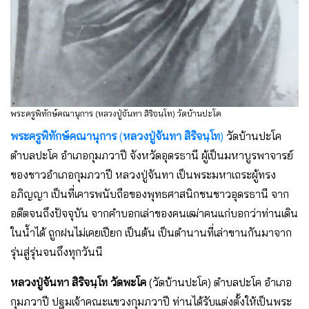
พระครูพิทักษ์คณานุการ (หลวงปู่จันทา สิริจนฺโท) วัดบ้านปะโค
พระครูพิทักษ์คณานุการ
(
หลวงปู่จันทา สิริจนฺโท
)
วัดบ้านปะโค
ตำบลปะโค อำเภอกุมภวาปี จังหวัดอุดรธานี ผู้เป็นมหาบูรพาจารย์
ของชาวอำเภอกุมภวาปี หลวงปู่จันทา เป็นพระมหาเถระผู้ทรง
อภิญญา เป็นที่เคารพนับถือของพุทธศาสนิกชนชาวอุดรธานี จาก
อดีตจนถึงปัจจุบัน จากคำบอกเล่าของคนเฒ่าคนแก่บอกว่าท่านเดิน
ในน้ำได้ ถูกฝนไม่เคยเปียก เป็นต้น เป็นตำนานที่เล่าขานกันมาจาก
รุ่นสู่รุ่นจนถึงทุกวันนี
หลวงปู่จันทา สิริจนฺโท วัดพะโค
(วัดบ้านปะโค) ตำบลปะโค อำเภอ
กุมภวาปี ปฐมเจ้าคณะแขวงกุมภวาปี ท่านได้รับแต่งตั้งให้เป็นพระ