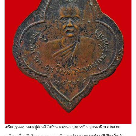
เหรียญรุ่นแรก หลวงปู่อ่อนสี วัดบ้านกงพาน อ.กุมภวาปี จ.อุดรธานี พ.ศ.๒๔๙๐