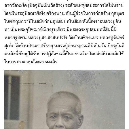
จากวัดพะโค (ปัจจุบันเป็นวัดร้าง) จะด้วยเหตุผลประการไดไม่ทราบ
โดยมีพระอุปัชฌาย์เพ็ง ศรีกงพาน เป็นผู้ช่วยในการก่อสร้าง กุลบุตร
ในเขตกุมภวาปีในสมัยก่อนอุปสมบทในสิมหลังนี้เพราะหลวงปู่จัน
ทา เป็นพระอุปัชฌาย์เพียงรูปเดียว มีพระเถระอุปสมบทที่สิมนี้มี
หลายรูปเช่น หลวงปู่สา สาสนปวโร วัดบ้านเชียงแหว หลวงปู่จันทร์
สุภโร วัดบ้านป่าเลา ศรีธาตุ หลวงปู่อ่อน ญาณสิริ เป็นต้น ปัจจุบันสิ
มหลังนี้ยังอยู่ได้รับการปฏิสังขรณ์์เป็นอย่างดีมาโดยลำดับ แต่เลิกใช้
ในการประกอบสังฆกรรมแล้ว