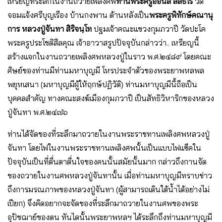
เหรียญที่ระลึกในงานถวายเพลิงศพ
ท่านพระครูอ่อนสี สีลธโร
วัด
จอมแจ้งศรีบุญเรือง บ้านกงพาน ด้านหลังเป็น
พระครูพิทักษ์คณานุ
การ หลวงปู่จันทา สิริจนฺโท
ปฐมเจ้าคณะแขวงกุมภวาปี วัดปะโค
พระครูประโชติสีลคุณ เจ้าอาวาสรูปปัจจุบันกล่าวว่า.. เหรียญนี้
สร้างแจกในงานถวายเพลิงศพหลวงปู่ในราว พ.ศ.๒๔๘๙ โดยคณะ
ศิษย์ของท่านมีท่านมหาบุญมี โหรประจำตัวของพระยาพหลพล
พยุหเสนา (มหาบุญมีผู้ให้ฤกษ์ปฏิวัติ) ท่านมหาบุญมีนี้ถือเป็น
บุคคลสำคัญ ทางคณะสงฆ์เมืองกุมภวาปี เป็นสัทธิวิหาริกของหลวง
ปู่จันทา พ.ศ.๒๔๗๖
ท่านได้จัดของที่ระลึกมาถวายในงานพระราชทานเพลิงศพหลวงปู่
จันทา โดยไฟในงานพระราชทานเพลิงศพนั้นเป็นแบบไฟแซ็คใน
ปัจจุบันเป็นที่ตื่นตาตื่นใจของคนนั้นสมัยนั้นมาก กล่าวถึงกานจัด
ของถวายในงานศพหลวงปู่จันทานั้น เมื่อท่านมหาบุญมีทราบข่าว
ถึงการมรณภาพของหลวงปู่จันทา (ผู้สามารถเดินใต้น้ำได้อย่างไม่
เปียก) จึงคิดอยากจะจัดของที่ระลึกมาถวายในงานศพของพระ
อุปัชฌาย์ของตน ทันไดนั้นพระยาพหลฯ ได้ระลึกถึงท่านมหาบุญมี