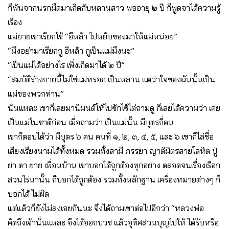
ก็พ้นจากนรกมืดมาเกิดกับหลานสาว พออายุ ๒ ปี ก็พูดจาได้ความรู้
เรื่อง
แม่ยายเขาเรียกใช้ “อีหล้า ไปหยิบของมาให้แม่หน่อย”
“มึงอย่ามาเรียกกู อีหล้า กูเป็นแม่มึงนะ”
“เป็นแม่ได้อย่างไร เพิ่งเกิดมาได้ ๒ ปี”
“สมบัติร่างกายนี้ไม่ใช่แม่หรอก เป็นหลาน แต่ว่าใจของฉันนั้นเป็น
แม่ของพวกท่าน”
นั่นแหละ เขาก็เลยมานิมนต์ให้ไปซักไซ้ไต่ถามดู ก็เลยได้ความว่า เคย
เป็นแม่ในชาติก่อน เมื่อถามว่า เป็นแม่นั้น มีบุตรกี่คน
เขาก็ตอบได้ว่า มีบุตร ๖ คน คนที่ ๑, ๒, ๓, ๔, ๕, และ ๖ เขาก็ไล่ชื่อ
เสียงเรียงนามได้ทั้งหมด รวมทั้งสามี ภรรยา ญาติมิตรสายโลหิต ปู่
ย่า ตา ยาย เพื่อนบ้าน เขาบอกได้ถูกต้องทุกอย่าง ตลอดจนเรื่องเรือก
สวนไร่นานั้น ก็บอกได้ถูกต้อง รวมทั้งหลักฐาน เครื่องหมายต่างๆ ก็
บอกได้ ไม่ผิด
แต่แล้วก็ยังไม่ลงเอยกันนะ จึงได้ถามเขาต่อไปอีกว่า “หลวงพ่อ
คิดถึงเจ้านั่นแหละ จึงได้ออกบวช แล้วอุทิศส่วนบุญไปให้ ได้รับหรือ