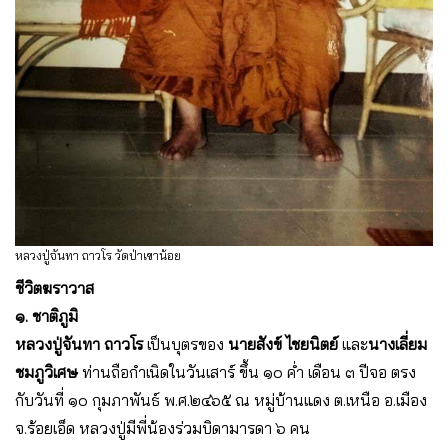
หลวงปู่จันทา ถาวโร วัดป่าเขาน้อย
ชีวิตฆราวาส
๑. ชาติภูมิ
หลวงปู่จันทา ถาวโร
เป็นบุตรของ
นายสังข์ ไชยนิตย์
และ
นางเลี่ยม
ชมภูวิเศษ
ท่านถือกำเนิดในวันเสาร์ ขึ้น ๑๐ ค่ำ เดือน ๓ ปีจอ ตรง
กับวันที่ ๑๐ กุมภาพันธ์ พ.ศ.๒๔๖๕ ณ หมู่บ้านแดง ต.เหนือ อ.เมือง
จ.ร้อยเอ็ด หลวงปู่มีพี่น้องร่วมบิดามารดา ๖ คน