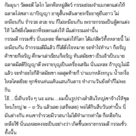
กัมมุนา วัตตะตี โลโก โลกคือหมู่สัตว์ กรรมย่อมจำแนกตกแต่งให้
ฉลาดโง่เขลา เบาปัญญา อายุสั้นพลันตายหรืออายุยืนยาว ไม่
เหมือนกัน ร่ำรวย สวย จน ก็ไม่เหมือนกัน เพราะกรรมเป็นผู้ตกแต่ง
ให้ ไม่ใช่สิ่งใดดอกที่จะตกแต่งให้ มีแต่กรรมเท่านั้น
กรรมดี กรรมชั่ว นั่นแหละ ที่ตกแต่งให้โลก ได้แก่สัตว์ทั้งหลายนี้ ไม่
เหมือนกัน ถ้ากรรมดีมีแล้ว ก็ได้ดั่งใจหมาย จะทำไร่ทำนา ก็เจริญ
ค้าขายก็เจริญ ศึกษาเล่าเรียนก็เจริญ ทันสมัยเขา เป็นเจ้าเป็นนาย
ฉลาดมีสติปัญญาดี เพราะบุญเป็นเครื่องเสริม นั่นแหละ ถ้าบุญไม่มี
แล้ว จะทำอะไรก็ล้าสมัยเขา ผลสุดท้ายก็ บ่าแบกหลังหนุน น้ำเหงื่อ
ไหลไคลย้อย ทุกข์จนค่นแค้นแสนกันดาร ทำงานวันยังค่ำก็ไม่พอ
กิน
โอ้…..นี่เห็นจริง ๆ นะ แหม…..ผมนั้นรูปร่างล่ำสันใหญ่เขาจ้างให้ขุด
โพนใหญ่ ๒ – ๓ วัน แล้วเลย (เสร็จเลย) พอได้กินสืบวันเท่านั้น นี่
มันต่างกัน คนเขาร่ำรวยมีวาสนาไม่ได้ทำมากเท่าใด ก็เหลือกิน
เหลือใช้ นั่นแหละคงจะเป็นอย่างว่า เกิดขึ้นเพราะกรรมดี กรรมชั่ว
ทั้งนั้น