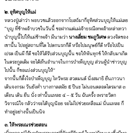
๒. อุทิศบุญให้แม่
หลวงปู่เล่าว่า พอบวชแล้วออกจากโบสถ์มาก็อุทิศส่วนบุญให้แม่เลย
“บุญ ที่ข้าพเจ้าบวชในวันนี้ ขอฝากแต่แม่เจ้าธรณีเทพเจ้าเหล่าเทวา
นำบุญนี้ไปให้แม่ข้าพเจ้า มีนามว่า
นางเลี่ยม ชมภูวิเศษ
ดวงจิตของ
เขานั้น ไปอยู่สถานที่ใด ไปตกนรกก็ดี หรือไปมนุษย์ก็ดี หรือไปเป็น
เปรต เป็นผี ก็ดี ขอให้ได้รับส่วนบุญนั้น ขอให้พ้นทุกข์ ให้กลับมาเกิด
ในตระกูลเดิม จะได้เห็นอำนาจในการบำเพ็ญบุญ ส่วนผู้นำข่าวบุญ
ไปนั้น ก็ขอแบ่งส่วนบุญให้”
จากนั้นก็ตั้งใจบำเพ็ญบุญ ไหว้พระ สวดมนต์ นั่งสมาธิ ยืนภาวนา
เดินจงกรม วันยังค่ำ บางกาลสมัย ๕ ปีนะ ไม่นอนตลอดไตรมาส ๓
เดือน เดิน ยืน นั่ง เท่านั้นแหละ ๔ – ๕ วัน ฉันครั้ง เพราะวิตก
วิจารณ์ใจ กลัวว่าจะได้บุญน้อย จะไม่ไปช่วยเหลือแม่ นั่นแหละ ก็
ทำอยู่อย่างนั้นเป็นนิจ
๓. ให้พระเณรช่วยสอน