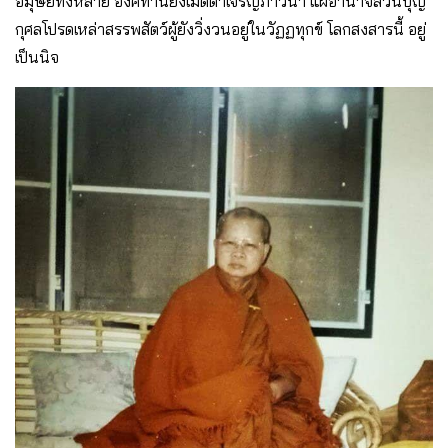
อมุษย์ทั้งหลาย องค์ท่านยังเมตตาเจริญภาวนา แผ่อำนาจส่วนบุญ
กุศลโปรดเหล่าสรรพสัตว์ผู้ยังวิ่งวนอยู่ในวัฏฏทุกข์ โลกสงสารนี้ อยู่
เป็นนิจ