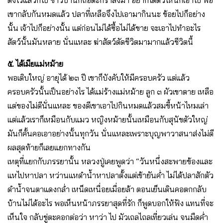
ตั้งไว้แล้วก็ไป ชาวบ้านก็ถือตะกร้าลงมา อยากได้ตัวไหนก็เอาไป พอ
เขากลับกันหมดแล้ว ปลาที่เหลือจึงไปเอามากินนะ ข้อยไปก็อย่าง
นั้น เจ้าไปก็อย่างนั้น แต่ก่อนไม่ได้ซื้อไม่ได้ขาย จะเอาไปทำอะไร
สัตว์นั้นมันหลาย นั่นแหละ ฆ่าสัตว์ตัดชีวิตมามากแล้วชีวิตนี้
๕. ได้เมียแม่หม้าย
พอเติบใหญ่ อายุได้ ๒๓ ปี เขาก็บังคับให้มีครอบครัว แต่แล้ว
ครอบครัวนั้นเป็นอย่างไร ได้แม่ร้างแม่หม้าย ลูก ๓ ผัวเขาตาย เหลือ
แต่ของไม่ดีนั่นแหละ ของดีเขาเอาไปกินหมดแล้วสมขี้หน้าไหมเล่า
แต่แล้วเราก็เหมือนกับแมว หญิงหม้ายนั้นเหมือนกับสุนัขตัวใหญ่
มันก็คั้นคอเอาอย่างนั้นทุกวัน นั่นแหละเพราะบุญพาวาสนาส่งไม่ดี
ผลสุดท้ายก็เลยแยกทางกัน
เหตุที่แยกกับภรรยานั้น หลวงปู่เคยพูดว่า “วันหนึ่งสะพายข้องและ
แหไปหาปลา หว่านแหดำน้ำหาปลาตั้งแต่เช้ายันค่ำ ไม่ได้ปลาสักตัว
ดำน้ำจนตาแดงกล่ำ เหน็ดเหนื่อยเมื่อยล้า ตอนเย็นเดินคอตกกลับ
บ้านไม่ได้อะไร พอเห็นหน้าภรรยาสุดที่รัก ก็พูดบอกให้ฟัง แทนที่จะ
เห็นใจ กลับขู่ตะคอกต่อว่า หาว่า ไป มัวเถลไถลเที่ยวเล่น จนมืดค่ำ