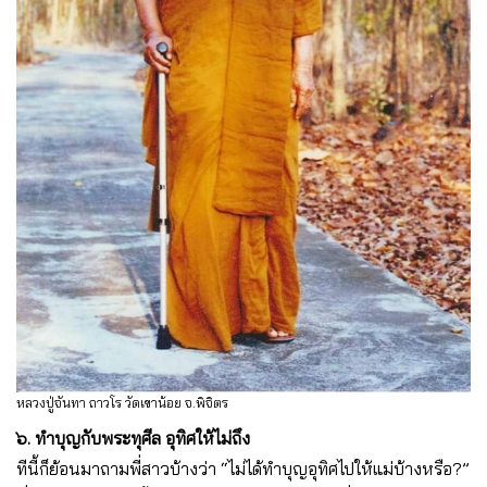
หลวงปู่จันทา ถาวโร วัดเขาน้อย จ.พิจิตร
๖. ทำบุญกับพระทุศีล อุทิศให้ไม่ถึง
ทีนี้ก็ย้อนมาถามพี่สาวบ้างว่า “ไม่ได้ทำบุญอุทิศไปให้แม่บ้างหรือ?”