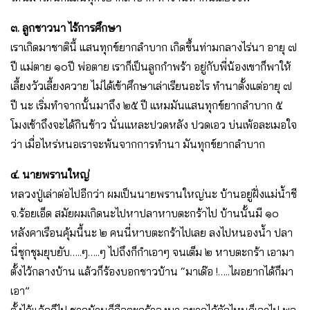
๓. ลูกชาวนา ไร้การศึกษา
เราเกิดมาชาตินี้ แสนทุกข์ยากลำบาก เกิดขึ้นท่ามกลางไร่นา อายุ ๗
ปี แม่ตาย ๑๐ปี พ่อตาย เราก็เป็นลูกกำพร้า อยู่กับพี่น้องเขาก็พาให้
เลี้ยงวัวเลี้ยงควาย ไม่ได้เข้าศึกษาเล่าเรียนอะไร ทำนาตั้งแต่อายุ ๗
ปี นะ เริ่มทำจากนั้นมาถึง ๒๕ ปี แหมมันแสนทุกข์ยากลำบาก ๕
โมงเช้าถึงจะได้กินข้าว นั่นแหละปวดหลัง ปวดเอว บ่นเพ้อละเมอใจ
ว่า เมื่อไหร่หนอเราจะพ้นจากการทำนา มันทุกข์ยากลำบาก
๔. นายพรานใหญ่
หลวงปู่เล่าต่อไปอีกว่า ผมเป็นนายพรานใหญ่นะ บ้านอยู่ฝั่งแม่น้ำชี
จ.ร้อยเอ็ด สมัยผมเกิดนะไปหาปลาหาบตะกร้าไป บ้านนั้นมี ๑๐
หลังคาเรือนคุ้มนี้นะ ๒ คนนี่หาบตะกร้าไปเลย ลงไปหนองน้ำ ปลา
นี่ชุกชุมยุบยับ…..ๆ…..ๆ ไปถึงก็กำเอาๆ จนเต็ม ๒ หาบตะกร้า เอามา
ตั้งไว้กลางบ้าน แล้วก็ร้องบอกชาวบ้าน “มาเด๊อ !…..ไผอยากได้ก็มา
เอา”