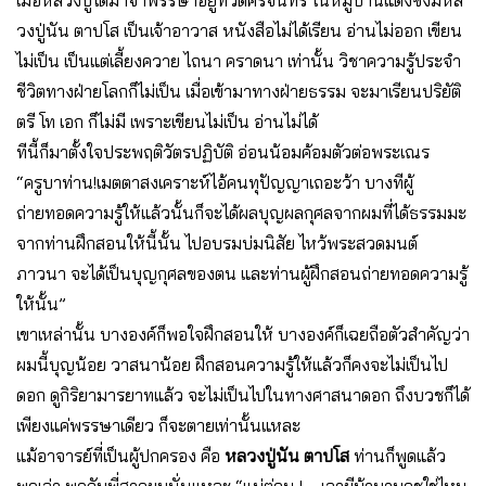
เมื่อหลวงปู่ได้มาจำพรรษาอยู่ที่วัดศรีจันทร์ ในหมู่บ้านแดงซึ่งมีหล
วงปู่นัน ตาปโส เป็นเจ้าอาวาส หนังสือไม่ได้เรียน อ่านไม่ออก เขียน
ไม่เป็น เป็นแต่เลี้ยงควาย ไถนา คราดนา เท่านั้น วิชาความรู้ประจำ
ชีวิตทางฝ่ายโลกก็ไม่เป็น เมื่อเข้ามาทางฝ่ายธรรม จะมาเรียนปริยัติ
ตรี โท เอก ก็ไม่มี เพราะเขียนไม่เป็น อ่านไม่ได้
ทีนี้ก็มาตั้งใจประพฤติวัตรปฏิบัติ อ่อนน้อมค้อมตัวต่อพระเณร
“ครูบาท่าน!เมตตาสงเคราะห์ไอ้คนทุปัญญาเถอะว้า บางทีผู้
ถ่ายทอดความรู้ให้แล้วนั้นก็จะได้ผลบุญผลกุศลจากผมที่ได้ธรรมมะ
จากท่านฝึกสอนให้นี้นั้น ไปอบรมบ่มนิสัย ไหว้พระสวดมนต์
ภาวนา จะได้เป็นบุญกุศลของตน และท่านผู้ฝึกสอนถ่ายทอดความรู้
ให้นั้น”
เขาเหล่านั้น บางองค์ก็พอใจฝึกสอนให้ บางองค์ก็เฉยถือตัวสำคัญว่า
ผมนี้บุญน้อย วาสนาน้อย ฝึกสอนความรู้ให้แล้วก็คงจะไม่เป็นไป
ดอก ดูกิริยามารยาทแล้ว จะไม่เป็นไปในทางศาสนาดอก ถึงบวชก็ได้
เพียงแค่พรรษาเดียว ก็จะตายเท่านั้นแหละ
แม้อาจารย์ที่เป็นผู้ปกครอง คือ
หลวงปู่นัน ตาปโส
ท่านก็พูดแล้ว