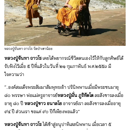
หลวงปู่จันทา ถาวโร วัดป่าเขาน้อย
หลวงปู่จันทา ถาวโร
เคยได้พยากรณ์ชีวิตตนเองไว้ให้กับลูกศิษย์ได้
รับฟังไว้เมื่อ ๕ ปีที่แล้วในวันที่ ๒๑ กุมภาพันธ์ พ.ศ.๒๕๕๓ มี
ใจความว่า
“..องค์สมเด็จพระสัมมาสัมพุทธเจ้า ปรินิพพานเมื่อมีพระชนมายุ
๘๐ พรรษา พ่อแม่ครูอาจารย์
หลวงปู่มั่น ภูริทัตโต
ละสังขารลงเมื่อ
อายุ ๘๐ ปี
หลวงปู่ขาว อนาลโย
อาจารย์เรา ละสังขารลงเมื่ออายุ
๙๔ ปี ส่วนเรา ขอแค่ ๙๐ ปีก็เพียงพอแล้ว”
หลวงปู่จันทา ถาวโร
ได้เข้าสู่อนุปาทิเสสนิพพาน เมื่อเวลา ๕