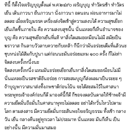
ทีนี้ ก็ตั้งใจเจริญบุญตั้งแต่ พ.ศ.๒๔๙๐ เจริญบุญ ทำวัตรเช้า ทำวัตร
เย็น เดินภาวนา ยืนภาวนา นั่งภาวนา อดนอน ผ่อนอาหารมาไม่
ลดละ เมื่อเจริญมรรค เครื่องส่งจิตเข้าสู่ความสงบได้ ความสุขเยือก
เย็นเกิดขึ้นภายใน คือ ความสงบสุขนั้น นั่นแหละก็เห็นอำนาจของ
บุญ คือ ความสุขเยือกเย็นที่แท้ หาสิ่งใดเสมอเหมือนไม่มี สมัยเป็น
ฆราวาส กินลาบวัวลาบควายกับเหล้า ก็นึกว่ามันอร่อยเต็มที่แล้วนะ
ซุบหน่อไม้ส้มกับปูนา แต่ก่อนนะมันอร่อยแหม ๑๐๐ ครั้ง ก็ไม่เท่า
จิตสงบครั้งหนึ่งนะ
จิตสงบครั้งหนึ่ง แหมมันอร่อยเยือกเย็นหาสิ่งใดเสมอเหมือนไม่มี
นั่นแหละเป็นรสชาติอันอร่อย การสะสมบุญก็ส่งผลมาเป็นระยะ ๆ
ถ้าบุญพาวาสนาส่งทั้งภพชาติก่อนโน้น จะได้สะสมไว้ในศาสนา
พระพุทธเจ้าองค์ก่อนก็ดี มาองค์นี้ก็ดี ก็ขอจงดลบันดาลให้ข้าพเจ้ามี
ความยึดมั่นถือมั่นในศาสนาพุทธไม่ลดละ อย่าได้หวั่นไหวไปตาม
โลก ตามสงสาร มีความยึดมั่นกระสันพอใจเจริญธรรม ทั้งเช้า กลาง
วัน เย็น กลางคืนอยู่ทุกเวลา ไม่ประมาท นั่นแหละ มันก็เห็น เป็น
อย่างนั้น มีความมั่นมาเสมอ