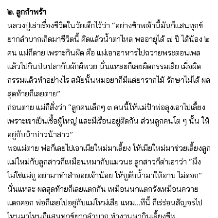
๒. ลูกกำพร้า
หลวงปู่เล่าเรื่องชีวิตในวัยเด็กไว้ว่า “อย่างข้าพเจ้านี้มันก็แสนทุกข์
ยากลำบากเกิดมาชีวิตนี้ คิดแล้วน้ำตาไหล พออายุได้ ๗ ปี ได้น้อง ๒
คน แม่ก็ตาย เพราะกินผิด คือ แม่เอาอาหารไปถวายพระตอนเพล
แล้วไปกินป่นปลากับผักผีพวย นั่นแหละก็เลยผิดกรรมเสีย เมื่อผิด
กรรมแล้วทำอย่างไร สมัยนั้นหมอยาก็มีแต่ยารากไม้ รักษาไม่ได้ ผล
สุดท้ายก็เลยตาย”
ก่อนตาย แม่ก็สั่งว่า “ลูกคนเล็กๆ ๓ คนนี้ให้แม่ป้าพ่อลุงเอาไปเลี้ยง
เพราะเขาเป็นเชื้อผู้ใหญ่ และมีเรือนอยู่ติดกัน ส่วนลูกคนโต ๆ นั้น ให้
อยู่กับน้าบ่าวน้าสาว”
พอแม่ตาย พ่อก็เลยไปเอาเมียใหม่มาเลี้ยง ให้เมียใหม่มาช่วยเลี้ยงลูก
แม่ใหม่กับลูกสาวก็เหมือนหมากับแมวนะ ลูกสาวก็ด่าเอาว่า “มึง
ไม่ใช่แม่กู อย่ามาทำสำออยเจ้าน้อย ให้กูตักน้ำมาให้อาบ ไม่ดอก”
นั่นแหละ ผลสุดท้ายก็เลยแตกกัน เหมือนนกแตกรังเหมือนควาย
แตกคอก พ่อก็เลยไปอยู่กับแม่ใหม่เสีย แหม…ทีนี้ ก็เร่ร่อนสัญจรไป
ไหนมาไหนก็แสนทุกข์ยากลำบาก ทำงานหากินเลี้ยงชีพ