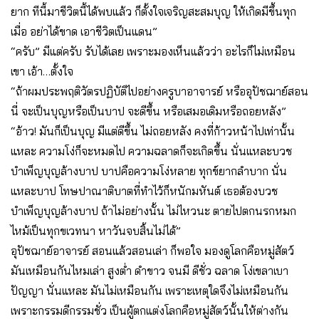
ยาก ทีนี้มาชีวิตนี้ได้พบแล้ว ก็ตั้งใจเจริญสะสมบุญ ให้เกิดมีขึ้นทุก
เมื่อ อย่าได้ขาด เอาชีวิตเป็นแดน”
“ครับ” มีแต่ครับ รับได้เลย เพราะมองเห็นแล้วว่า อะไรก็ไม่เหมือน
เขา เอ้า…ตั้งใจ
“ถ้าผมประพฤติวัตรปฏิบัติไปอย่างครูบาอาจารย์ หรืออุปัชฌาย์สอน
นี่ จะเป็นบุญหรือเป็นบาป จะดีขึ้น หรือเสมอเดิมหรือถอยหลัง”
“อ้าว! มันก็เป็นบุญ มีแต่ดีขึ้น ไม่ถอยหลัง คงที่ก้าวหน้าไปเท่านั้น
แหละ ความโง่ก็จะหมดไป ความฉลาดก็จะเกิดขึ้น นั่นแหละบวช
บำเพ็ญบุญล้างบาป บาปคือความโง่หลาย ทุกข์ยากลำบาก นั่น
แหละบาป โทษปาณาติบาตที่ทำไว้ก็หนักมหันต์ เธอต้องบวช
บำเพ็ญบุญล้างบาป ถ้าไม่อย่างนั้น ไม่ไหวนะ ตายไปตกนรกหมก
ไหม้เป็นทุกขเวทนา หาวันจบสิ้นไม่ได้”
อุปัชฌาย์อาจารย์ สอนแล้วสอนเล่า ก็พอใจ มองดูโลกคือหมู่สัตว์
มันเหมือนกันไหมเล่า สูงต่ำ ดำขาว จนมี ดีชั่ว ฉลาด โง่เขลาเบา
ปัญญา นั่นแหละ มันไม่เหมือนกัน เพราะเหตุใดจึงไม่เหมือนกัน
เพราะกรรมดีกรรมชั่ว เป็นผู้ตกแต่งโลกคือหมู่สัตว์นั้นให้ต่างกัน