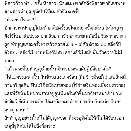
พี่สาวก็ว่า ทำ ๓ ครั้ง น้าสาว (น้องแม่) เขาคิดถึงพี่สาวเขาก็เลยพาห
ลานสาวทำบุญอุทิศไปให้แม่ ทำถึง ๓ ครั้ง
“ทำอย่างไรเล่า?”
น้าสาวพาทำบุญใส่เหล้าลงไปครั้งละโหลนะ ครั้งละโหล ไหใหญ่ ๆ
ฝังไว้ในป่าสับปะรด ป่ากล้วย ฆ่าวัว ฆ่าควาย สมัยนั้นวัวควายราคา
ถูก ทำบุญแต่ละครั้งหมดวัวควายไป ๔ – ๕ ตัว ตัวละ ๑๐ สลึงก็มี
ตัวละ ๖ สลึงก็มี บาทหนึ่งก็มี ๕๐ สตางค์ก็มี สมัยนั้นวัวควายไม่มี
ราคา
“แล้วพระที่ไปทำบุญด้วยนั้น มีการประพฤติปฏิบัติอย่างไร?”
“โอ๋…..พระเหล่านั้น กินข้าวแลงแกงร้อน (กินข้าวมื้อเย็น) เล่นสีกงสี
กานารี ขุดดิน ฟันไม้ ถือเงินบายทอง (ใช้จ่ายเงินทองเยี่ยงฆราวาส)
และที่วัดนั้นมีหมาพรานอยู่คู่หนึ่ง เย็นค่ำขึ้นมาก็พาหมาเข้าป่าไป
ล่าสัตว์ อีเห็น กระต่าย ได้มาก็เอามาทำอาหารกิน กินเหล้า กินยา
ต่างๆ นานา”
ถ้าทำบุญอย่างนั้นก็ไม่ได้บุญหรอก ถึงจะอุทิศไปให้ก็ไม่ได้รับหรอก
เหตุที่อุทิศไปให้ไม่ถึงก็เพราะ