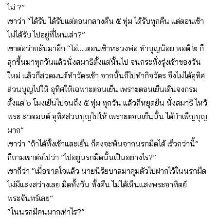
ไม่ ?”
เขาว่า “ได้รับ ได้รับแต่ตอนกลางคืน ๕ ทุ่ม ได้รับทุกคืน แต่ตอนเช้า
ไม่ได้รับ ไปอยู่ที่ไหนเล่า?”
เขาต่อว่ากลับมาอีก “โอ๋…..ตอนเช้าหลวงพ่อ ทำบุญน้อย พอตี ๒ ก็
ลุกขึ้นมาทุกวันแล้วนั่งสมาธิตั้งแต่นั้นไป จนกระทั่งรุ่งเช้าของวัน
ใหม่ แล้วก็สวดมนต์ทำวัตรเช้า จากนั้นก็ไปทำกิจวัตร จึงไม่ได้อุทิศ
ส่วนบุญไปให้ อุทิศให้เฉพาะตอนเย็น เพราะตอนเย็นเดินจงกรม
ตั้งแต่ ๖ โมงเย็นไปจนถึง ๕ ทุ่ม ทุกวัน แล้วก็หยุดยืน นั่งสมาธิ ไหว้
พระ สวดมนต์ อุทิศส่วนบุญไปให้ เพราะตอนเย็นนั้น ได้บำเพ็ญบุญ
มาก”
เขาว่า “ถ้าได้ทั้งเช้าและเย็น ก็คงจะพ้นจากนรกมืดได้ เร็วกว่านี้”
ก็ถามเขาต่อไปว่า ”ไปอยู่นรกมืดนั้นเป็นอย่างไร?”
เขาก็ว่า “เมื่อขาดใจแล้ว นายนิริยบาลมาคุมตัวไปฝากไว้ในนรกมืด
ไม่มีแสงสว่างเลย มืดทั้งวัน ทั้งคืน ไม่ได้เห็นแสงพระอาทิตย์
พระจันทร์เลย”
“ในนรกมีคนมากเท่าไร?”