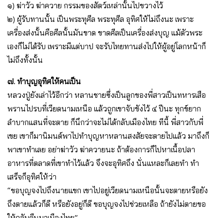
๑) ฆ่าวัว ฆ่าควาย กรรมของสัตว์เหล่านั้นไปขวางไว้
๒) ผู้รับทานนั้น เป็นพระทุศีล พระทุศีล อุทิศให้ไม่ถึงนะ เพราะ
เครื่องส่งนั้นคือศีลนั้นมันขาด ขาดศีลเป็นเครื่องส่งบุญ แม้ตัวพระ
เองก็ไม่ได้รับ เพราะมีแต่บาป จะรับไทยทานส่งไปให้ผู้อยู่โลกหน้าก็
ไม่ถึงทั้งนั้น
๗. ทำบุญอุทิศให้คนเป็น
หลวงปู่ยังเล่าไว้อีกว่า หลานชายซึ่งเป็นลูกของพี่สาวเป็นทหารเสือ
พรานไปรบที่เวียดนามเหนือ แล้วถูกเขาจับขังไว้ ๔ ปีนะ ทุกข์ยาก
ลำบากแสนที่จะตาย ก็นึกว่าจะไม่ได้กลับเมืองไทย ทีนี้ พี่สาวกับพี่
เขย เขาก็มานิมนต์พาไปทำบุญหาหลานสงสัยจะตายไปแล้ว มาถึงก็
พาเขาทำเลย อย่าฆ่าวัว ฆ่าควายนะ ถ้าต้องการก็ไปหาเนื้อปลา
อาหารที่ตลาดที่เขาทำไว้แล้ว จึงจะอุทิศถึง นั่นแหละก็เลยทำ ทำ
เสร็จก็อุทิศให้ว่า
“ขอบุญจงไปถึงนายแขก เขาไปอยู่เวียดนามเหนือนั้นจะตายหรือยัง
ถึงตายแล้วก็ดี หรือยังอยู่ก็ดี ขอบุญจงไปช่วยเหลือ ถ้ายังไม่ตายขอ
ให้กลับคืนมาเมืองไทย”