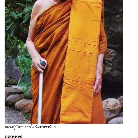
หลวงปู่จันทา ถาวโร วัดป่าเขาน้อย
ออกบวช