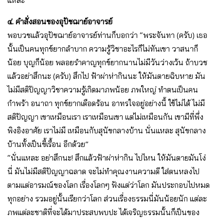
แหละ
๔. คำสั่งสอนของอุปัชฌาย์อาจารย์
พอบวชแล้วอุปัชฌาย์อาจารย์ท่านก็บอกว่า “พระจันทา (ครับ) เธอ
นั้นเป็นคนทุกข์ยากลำบาก ความรู้วิชาอะไรก็ไม่ทันเขา วาสนาก็
น้อย บุญก็น้อย พลอยรำคาญทุกข์ยากนานไม่มีวันว่างเว้น ถ้าบวช
แล้วอย่าสึกนะ (ครับ) สึกไป ฟ้าผ่าห่ากินนะ ให้มันตายฉิบหาย มัน
ไม่มีสติปัญญาวิชาความรู้เกิดมาภพน้อย ภพใหญ่ ทำตนเป็นคน
กำพร้า อนาถา ทุกข์ยากเดือดร้อน อาทรใจอยู่อย่างนี้ ใช้ไม่ได้ ไม่มี
สติปัญญา เขาเหมือนเรา เราเหมือนเขา แต่ไม่เหมือนกัน เขามีที่พึ่ง
พิงอิงอาศัย เราไม่มี เหมือนกับสุนัขกลางบ้าน นั่นแหละ สุนัขกลาง
บ้านทั้งเป็นขี้เรื้อน อีกด้วย”
“นั่นแหละ อย่าสึกนะ! สึกแล้วฟ้าผ่าห่ากิน ไปไหน ให้มันตายมันโง่
นี่ มันไม่มีสติปัญญาฉลาด จะไม่ทำคุณงานความดี ใส่ตนหลงไป
ตามแต่อารมณ์ของโลก เรื่องโลกๆ ฟังแต่ว่าโลก มันประกอบไปหมด
ทุกอย่าง รวมอยู่นั้นเรียกว่าโลก ส่วนเรื่องธรรมนี่มันน้อยนัก แต่ละ
ภพแต่ละชาติที่จะได้มาประสบพบปะ ได้เจริญธรรมนั้นก็เป็นของ