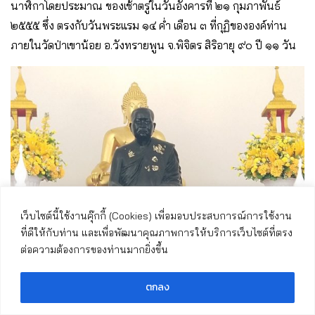
นาฬิกาโดยประมาณ ของเช้าตรู่ในวันอังคารที่ ๒๑ กุมภาพันธ์
๒๕๕๕ ซึ่ง ตรงกับวันพระแรม ๑๔ ค่ำ เดือน ๓ ที่กุฏิขององค์ท่าน
ภายในวัดป่าเขาน้อย อ.วังทรายพูน จ.พิจิตร สิริอายุ ๙๐ ปี ๑๑ วัน
เว็บไซต์นี้ใช้งานคุ๊กกี้ (Cookies) เพื่อมอบประสบการณ์การใช้งาน
ที่ดีให้กับท่าน และเพื่อพัฒนาคุณภาพการให้บริการเว็บไซต์ที่ตรง
ต่อความต้องการของท่านมากยิ่งขึ้น
ตกลง