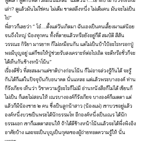
พูดเล่า พูดกับพี่สาวผมนั่นแหละ “แม่ต่วน !…..เอาผีบ้ามาบวชใช่ไหม
เล่า? ดูแล้วมันไม่ใช่คน ไม่เต็ม ขาดสลึงหนึ่ง ไม่เต็มคน มันจะไม่เป็น
ไป”
พี่สาวก็เลยว่า “ โอ๋…..ตั้งแต่วันเกิดมา ฉันเองเป็นคนเลี้ยงมาแต่น้อย
จนถึงใหญ่ น้องทุกคน ทั้งที่ตายแล้วหรือยังอยู่ก็ดี สมบัติ สีสัน
วรรณะ กิริยา มารยาท ก็ไม่เหมือนกัน แต่ไม่เป็นบ้าใบ้อะไรหรอกปู่
พอมีบุญอยู่ แต่ก็ขอให้ปู่ช่วยรับสงเคราะห์ต่อไปเถิด จะดีหรือชั่วก็จะ
ได้เห็นกันข้างหน้าโน้น”
เรื่องดีชั่ว ที่สะสมมาแต่ชาติปางก่อนโน้น ก็ไม่อาจล่วงรู้กันได้ จะรู้
กันได้ก็แต่ในปัจจุบันกับอนาคต นั่นแหละ แต่แล้วพระบางองค์ ท่าน
ก็รังเกียจ เห็นว่า วิชาความรู้อะไรก็ไม่มี อ่านหนังสือก็ไม่ได้ เขียนก็
ไม่เป็น ก็เลยไม่สอนให้ เณรบางองค์ก็รังเกียจ บางองค์ก็เมตตา แต่
แล้วก็มีน้องชาย ๒ คน ซึ่งเป็นลูกน้าสาว (น้องแม่) เขาบวชอยู่แล้ว
องค์หนึ่งบวชเป็นพระได้นักธรรมโท อีกองค์หนึ่งเป็นเณร ได้นัก
ธรรมเอก เขาก็เมตตาสอนให้ ถ้าได้ดีข้างหน้าโน้นแล้วจะได้พึ่งพิงอิง
อาศัยบ้าง และจะเป็นบุญเป็นกุศลของผู้ถ่ายทอดความรู้ให้ นั่น