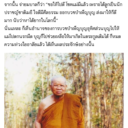
จากนั้น จ่ายมบาลก็ว่า ”ขอให้ไปดี โชคแม่มีแล้ว เพราะได้ลูกเป็นนัก
ปราชญ์ชาติเมธี ใจดีมีศีลธรรม ออกบวชบำเพ็ญบุญ ส่งมาให้ก็ดี
มาก นับว่าหาได้ยากในโลกนี้”
นั่นแหละ ก็เห็นอำนาจของการบวชบำเพ็ญบุญอุทิศส่วนบุญไปให้
แม่ไปตกนรกมืด บุญก็ไปช่วยเหลือให้มาเกิดในตระกูลเดิมได้ ก็หมด
ความห่วงใยอาลัยแล้ว ได้เห็นผลประจักษ์อย่างนั้น