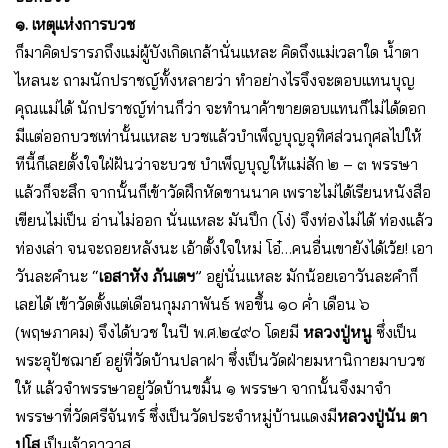
๑. เหตุแห่งการบวช
ก็มาคิดปรารภถึงแม่ผู้บังเกิดเกล้านั่นแหละ คิดถึงแม่เวลาใด น้ำตา
ไหลนะ ถามนักปราชญ์ทั้งหลายว่า ทำอย่างไรจึงจะตอบแทนบุญ
คุณแม่ได้ นักปราชญ์ท่านก็ว่า จะทำนาค้าขายตอบแทนก็ไม่ได้ดอก
มีแต่ออกบวชเท่านั้นแหละ บวชแล้วบำเพ็ญบุญอุทิศส่วนกุศลไปให้
ทีนี้ก็เลยตั้งใจใฝ่ฝันว่าจะบวช บำเพ็ญบุญให้แม่สัก ๒ – ๓ พรรษา
แล้วก็จะสึก จากนั้นก็เข้าวัดฝึกหัดขานนาค เพราะไม่ได้เรียนหนังสือ
เขียนไม่เป็น อ่านไม่ออก นั่นแหละ มันปึก (โง่) จึงท่องไม่ได้ ท่องแล้ว
ท่องเล่า จนจะถอยหลังนะ เอ้าตั้งใจใหม่ โอ๋…คนอื่นเขายังได้เว้ย! เอา
วันละคำนะ “
เอสาหัง ภันเตฯ
” อยู่นั่นแหละ มักน้อยเอาวันละคำก็
เลยได้ เข้าวัดตั้งแต่เดือนกุมภาพันธ์ พอขึ้น ๑๐ ค่ำ เดือน ๖
(พฤษภาคม) จึงได้บวช ในปี พ.ศ.๒๔๙๐ โดยมี
หลวงปู่หนู
ซึ่งเป็น
พระอุปัชฌาย์ อยู่ที่วัดบ้านปลาฝา ซึ่งเป็นวัดฝ่ายมหานิกายมาบวช
ให้ แล้วจำพรรษาอยู่วัดบ้านขมิ้น ๑ พรรษา จากนั้นจึงมาจำ
พรรษาที่วัดศรีจันทร์ ซึ่งเป็นวัดประจำหมู่บ้านแดงมี
หลวงปู่นัน ตา
ปโส
เป็นเจ้าอาวาส