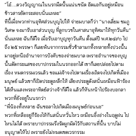
“โอ๋…..ดวงวิญญาณในนรกมืดนั้นแน่นขนัด อัดแอกันอยู่เหมือน
ข้าวสารยัดกระสอบนั่นแหละ”
ทีนี้เมื่อพวกท่านอุทิศส่วนบุญไปให้ จ่ายมบาลก็ว่า “นางเลี่ยม ชมภู
วิเศษ จงมารับเอาส่วนบุญ ที่ลูกบวชในศาสนาอุทิศมาให้ทุกวันคืน”
นั่นแหละ ฉันก็ดีใจ เมื่อรับเอาบุญทุกวันคืน ตั้งแต่ปี พ.ศ.๒๔๙๐ ไป
ถึง ๒๕ พรรษา ก็เลยพ้นจากกรรมชั่วช้าลามกทั้งหลายทั้งปวงนั้น
มาอยู่เหนืออำนาจการบังคับของจ่ายมบาล เพราะอำนาจของบุญ
นั้นตัดกระแสของบาปกรรมในนรกออกได้ เขาก็เลยปล่อยไปตาม
เรื่อง หมดกรรมเวรแล้ว ขอแม่เจ้าจงไปตามเรื่องเถิดจงไปเกิดที่เมือง
มนุษย์ แล้วเขาก็เปิดประตูเหล็กให้ เสียงประตูดังสนั่นเหมือนฟ้าร้อง
ได้เห็นแสงพระอาทิตย์สว่างจ้าก็ดีใจ แล้วก็หันหน้าไปร้องบอกลา
พวกที่ยังอยู่ในนรกว่า
“พี่น้องทั้งหลาย ฉันขอลาไปเกิดเมืองมนุษย์ก่อนนะ”
พวกที่เหลืออยู่ก็ร้องไห้กันสนั่นหวั่นไหว เหมือนอึ่งอ่างในฤดูฝน ไป
ไหนไม่ได้ เพราะบาปกรรมรึงรัดผูกมัดไว้กับสถานที่นั้น บาปไม่
อนุญาตให้ไป เพราะยังไม่หมดเขตเวรกรรม