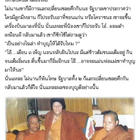
ไม่นานเขาก็มีการแลกเปลี่ยนเชลยศึกกันนะ รัฐบาลเขาประกาศว่า
ใครมีลูกมีหลาน ก็ไปรอรับเอาที่ขอนแก่น หรือโคราชนะ เขาจะขึ้น
เครื่องบินมาลงที่นั่น นั่นแหละพี่น้องเขาก็ไปรอรับ โอ๋…ผอมดำ
เหมือนผี กลับมาแล้ว เขาก็ซักไซ้ไต่ถามดูว่า
“เป็นอย่างไรเล่า ทำบุญให้ได้รับไหม ?”
“โอ้…..เดือน ๓ เพ็ญ นอนหลับฝันไปนะ มีแต่ข้าวต้มขนมเต็มอยู่ กิน
จนเต็มอิ่มนะ ตื่นขึ้นมาก็อิ่มอีกนะ โอ๊…..อาจจะแม่นพ่อแม่เขาทำบุญ
มาให้นะ”
นั่นแหละ ไม่นานก็พ้นโทษ รัฐบาลทั้ง ๒ ก็แลกเปลี่ยนเชลยศึกกัน
กลับมาแล้วก็ดีใจ นั่นแหละผลของบุญดีอย่างนั้น