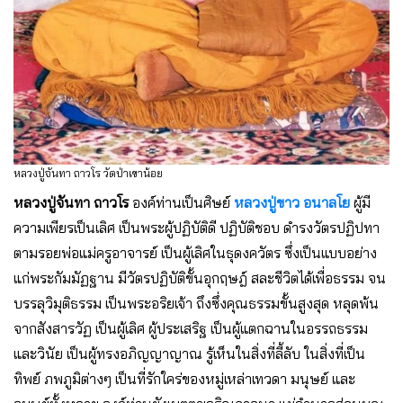
หลวงปู่จันทา ถาวโร วัดป่าเขาน้อย
หลวงปู่จันทา ถาวโร
องค์ท่านเป็นศิษย์
หลวงปู่ขาว อนาลโย
ผู้มี
ความเพียรเป็นเลิศ เป็นพระผู้ปฏิบัติดี ปฏิบัติชอบ ดำรงวัตรปฏิปทา
ตามรอยพ่อแม่ครูอาจารย์ เป็นผู้เลิศในธุดงควัตร ซึ่งเป็นแบบอย่าง
แก่พระกัมมัฏฐาน มีวัตรปฏิบัติขั้นอุกฤษฎ์ สละชีวิตได้เพื่อธรรม จน
บรรลุวิมุติธรรม เป็นพระอริยเจ้า ถึงซึ่งคุณธรรมขั้นสูงสุด หลุดพ้น
จากสังสารวัฏ เป็นผู้เลิศ ผู้ประเสริฐ เป็นผู้แตกฉานในอรรถธรรม
และวินัย เป็นผู้ทรงอภิญญาญาณ รู้เห็นในสิ่งที่ลี้ลับ ในสิ่งที่เป็น
ทิพย์ ภพภูมิต่างๆ เป็นที่รักใคร่ของหมู่เหล่าเทวดา มนุษย์ และ