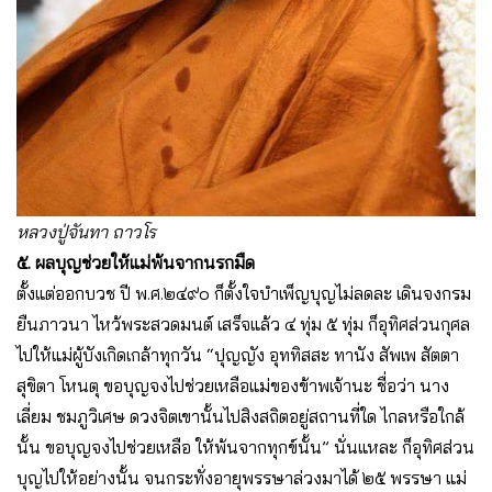
หลวงปู่จันทา ถาวโร
๕. ผลบุญช่วยให้แม่พ้นจากนรกมืด
ตั้งแต่ออกบวช ปี พ.ศ.๒๔๙๐ ก็ตั้งใจบำเพ็ญบุญไม่ลดละ เดินจงกรม
ยืนภาวนา ไหว้พระสวดมนต์ เสร็จแล้ว ๔ ทุ่ม ๕ ทุ่ม ก็อุทิศส่วนกุศล
ไปให้แม่ผู้บังเกิดเกล้าทุกวัน “ปุญญัง อุททิสสะ ทานัง สัพเพ สัตตา
สุขิตา โหนตุ ขอบุญจงไปช่วยเหลือแม่ของข้าพเจ้านะ ชื่อว่า นาง
เลี่ยม ชมภูวิเศษ ดวงจิตเขานั้นไปสิงสถิตอยู่สถานที่ใด ไกลหรือใกล้
นั้น ขอบุญจงไปช่วยเหลือ ให้พ้นจากทุกข์นั้น” นั่นแหละ ก็อุทิศส่วน
บุญไปให้อย่างนั้น จนกระทั่งอายุพรรษาล่วงมาได้ ๒๕ พรรษา แม่