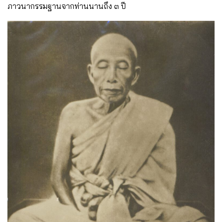
ภาวนากรรมฐานจากท่านนานถึง ๓ ปี