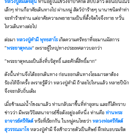
หลวงปู่สมเด็จลุน
ท่านอยู่ในแขวงจําปาศักดิ์ สปป.ลาว ตอนเป็นเณร
เล็กๆ ท่านก็อาศัยเดินทางไป ผ่านหมู่ สัตว์ป่าร้ายๆ นานาชนิดทําท่า
จะทําร้ายท่าน แต่อาศัยความพยายามเป็นที่ตั้งจิตใจจึงหาย หวั่น
ไหวเดินทางต่อไป
ต่อมา
หลวงปู่คํามี พุทธสาโร
เกิดความศรัทธาที่จะมานมัสการ
“
พระธาตุพนม
” เพราะผู้ใหญ่ทางประเทศลาวบอกว่า
“พระธาตุพนมเป็นสิ่งที่บริสุทธิ์ และศักดิ์สิทธิ์มาก”
ดังนั้นท่านจึงได้ออกเดินทาง ก่อนออกเดินทางโยมมารดาต้อง
ร้องไห้อีกครั้ง เพราะรู้ดีว่า หลวงปู่คํามี ถ้าละไปไหนแล้ว หลายปีนัก
จึงจะกลับถิ่นเดิม
เมื่อข้ามแม่น้ําโขงมาแล้ว ท่านกลับมาขึ้นที่ท่าอุเทน และก็ได้ทราบ
ข่าวว่า มีพระวิปัสสนาจารย์ชื่อดังอยู่องค์หนึ่ง ท่านคือ
ท่านพระ
อาจารย์ศรีทัตต์
หรือที่เรียกกัน ในหมู่คนไทยว่า
หลวงพ่อศรีทัตต์
สุวรรณมาโจ
หลวงปู่คํามี จึงเข้าถวายตัวเป็นศิษย์ ฝึกฝนอบรมจิต