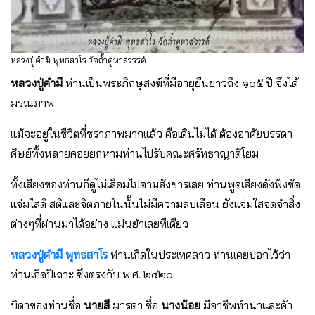
หลวงปู่คำมี พุทธสาโร วัดถ้ำคูหาสวรรค์
หลวงปู่คํามี
ท่านเป็นพระภิกษุสงฆ์ที่มีอายุยืนยาวถึง ๑๐๕ ปี จึงได้
มรณภาพ
แม้จะอยู่ในชีวิตที่ชราภาพมากแล้ว คือเดินไม่ได้ ต้องอาศัยบรรดา
ศิษย์ทั้งหลายคอยยกหามท่านไปรับคณะศรัทธาญาติโยม
ทั้งเสียงของท่านก็ดูไม่เสื่อมไปตามสังขารเลย ท่านพูดเสียงดังฟังชัด
แจ่มใสดี สติและจิตภายในนั้นไม่มีความลบเลือน ยังแจ่มใสจดจําสิ่ง
ต่างๆที่ผ่านมาได้อย่าง แม่นยําเลยทีเดียว
หลวงปู่คํามี พุทธสาโร
ท่านเกิดในประเทศลาว ท่านเคยบอกไว้ว่า
ท่านเกิดปีเถาะ ซึ่งตรงกับ พ.ศ. ๒๔๒๐
บิดาของท่านชื่อ
นายสี
มารดา ชื่อ
นางน้อย
มีอาชีพทํานาและค้า