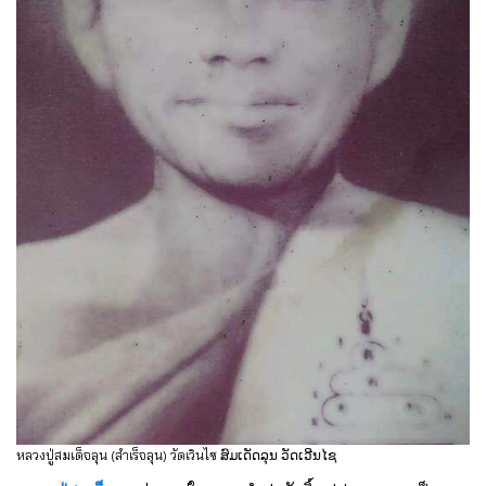
หลวงปู่สมเด็จลุน (สำเร็จลุน) วัดเวินไซ ສົມເດັດລຸນ ວັດເວີນໄຊ