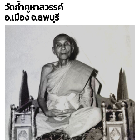
วัดถ้ำคูหาสวรรค์
อ.เมือง จ.ลพบุรี