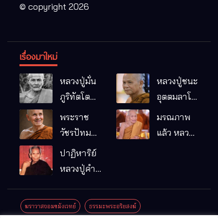
© copyright 2026
เรื่องมาใหม่
หลวงปู่มั่น
หลวงปู่ชนะ
ภูริทัตโต
อุตตมลาโภ
พระอริยเจ้า
วัดป่าโนน
พระราช
มรณภาพ
ผู้เป็นบิดา
หมากอื๋อ
วัชรปัทม
แล้ว หลวง
ของพระกร
อ.เมือง
คุณ (หลวง
ปู่บุญมา
ปาฏิหาริย์
รมฐาน
จ.มหาสารคาม
ปู่บัวเกตุ
คัมภีรธัมโม
หลวงปู่คำ
ปทุมสิโร)
คะนิง จุล
มรณภาพ
มณี
ฆราวาสจอมขมังเวทย์
ธรรมะพระอริยสงฆ์
แล้ว วัดป่า