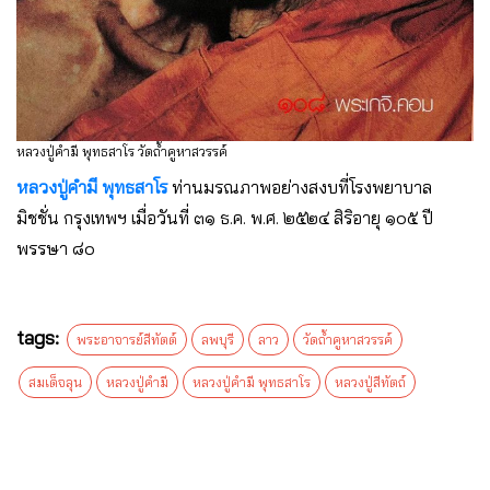
หลวงปู่คำมี พุทธสาโร วัดถ้ำคูหาสวรรค์
หลวงปู่คํามี พุทธสาโร
ท่านมรณภาพอย่างสงบที่โรงพยาบาล
มิชชั่น กรุงเทพฯ เมื่อวันที่ ๓๑ ธ.ค. พ.ศ. ๒๕๒๔ สิริอายุ ๑๐๕ ปี
พรรษา ๘๐
tags:
พระอาจารย์สีทัตต์
ลพบุรี
ลาว
วัดถ้ำคูหาสวรรค์
สมเด็จลุน
หลวงปู่คำมี
หลวงปู่คำมี พุทธสาโร
หลวงปู่สีทัตถ์