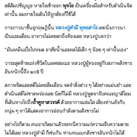
สติสัมปชัญญะ หายใจเข้าออก
พุทโธ
เป็นเครื่องมือสําหรับดําเนินจิต
เท่านั้น ลมหายใจเดินให้ถูกต้องก็ใช้ได้
การภาวนาขั้นอุกฤษฎ์นั้น
หลวงปู่คํามี พุทธสาโร
เคยนั่งภาวนา
เป็นแรมเดือน อาหารไม่เคยตกถึงท้องเลย หลวงปู่บอกว่า
“มันเหม็นเบื่อไปหมด อาศัยน้ําและผลไม้เล็ก ๆ น้อย ๆ เท่านั้นเอง”
วาระสุดท้ายแห่งชีวิตในเพศสมณะ หลวงปู่ผู้ทรงอยู่กับสภาพสังขาร
อันหนักนี้ถึง ๑๐๕ ปี
สภาพจิตและสติไม่เคยลืมเลือน จดจําสิ่งต่าง ๆ ได้อย่างแม่นยํา และ
ดําเนินสติไม่ขาดพร่องเลย นิดก็ไม่มี หลวงปู่พูดจารับคณะญาติโยม
ที่เดินทางไปถึง
ถ้ําคูหาสวรรค์
ด้วยอาการแจ่มใส เสียงท่านยังกับ
หนุ่ม ๆ หาได้แสดงอาการอ่อนกําลังตามสังขารไม่
อย่างไรก็ตาม คนเราเกิดมาแล้วจะหนีความแก่ความเจ็บความตาย
ไม่ได้เลย หลวงปู่คํามี ก็เช่นกัน ท่านทนแบกสังขารอันหนักไม่ได้