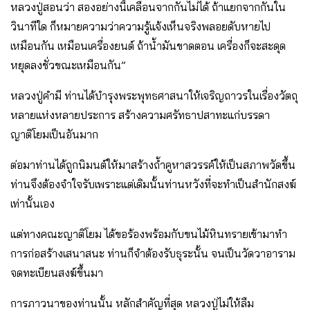
หลวงปู่สอนว่า สองอย่างนี้เคลื่อนจากกันไม่ได้ ถ้าแยกจากกันใน
วินาทีใด ก็หมายความว่าความรู้แจ้งเห็นจริงพลอยดับหายไป
เหมือนกัน เหมือนเครื่องยนต์ ถ้าน้ํามันขาดตอน เครื่องก็จะสะดุด
หยุดลงชั่วขณะเหมือนกัน”
หลวงปู่คํามี ท่านได้บํารุงพระพุทธศาสนาให้เจริญถาวรในเรื่องวัตถุ
หลายแห่งหลายประการ สร้างความศรัทธาปสาทะแก่บรรดา
ญาติโยมเป็นอันมาก
ต่อมาท่านได้ถูกนิมนต์ให้มาสร้างถ้ําคูหาสวรรค์ให้เป็นสภาพวัดขึ้น
ท่านจึงต้องจําใจรับเพราะแต่เดิมนั้นท่านหวังที่จะทําเป็นสํานักสงฆ์
เท่านั้นเอง
แต่ทางคณะญาติโยม ได้ขอร้องพร้อมกับขนไม้หินทรายเข้ามาทํา
การก่อสร้างเสนาสนะ ท่านก็จําต้องรับธุระนั้น จนเป็นวัดวาอาราม
จดทะเบียนสงฆ์ขึ้นมา
การภาวนาของท่านนั้น หลักสําคัญที่สุด หลวงปู่ไม่ให้ลืม