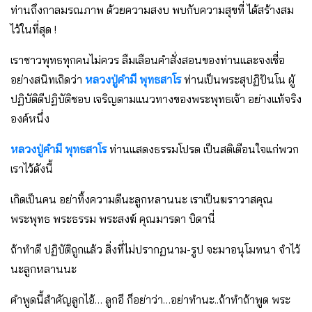
ท่านถึงกาลมรณภาพ ด้วยความสงบ พบกับความสุขที่ ได้สร้างสม
ไว้ในที่สุด !
เราชาวพุทธทุกคนไม่ควร ลืมเลือนคําสั่งสอนของท่านและจงเชื่อ
อย่างสนิทเถิดว่า
หลวงปู่คํามี พุทธสาโร
ท่านเป็นพระสุปฏิปันโน ผู้
ปฏิบัติดีปฏิบัติชอบ เจริญตามแนวทางของพระพุทธเจ้า อย่างแท้จริง
องค์หนึ่ง
หลวงปู่คํามี พุทธสาโร
ท่านแสดงธรรมโปรด เป็นสติเตือนใจแก่พวก
เราไว้ดังนี้
เกิดเป็นคน อย่าทิ้งความดีนะลูกหลานนะ เราเป็นฆราวาสคุณ
พระพุทธ พระธรรม พระสงฆ์ คุณมารดา บิดานี่
ถ้าทําดี ปฏิบัติถูกแล้ว สิ่งที่ไม่ปรากฏนาม-รูป จะมาอนุโมทนา จําไว้
นะลูกหลานนะ
คําพูดนี้สําคัญลูกไอ้… ลูกอี ก็อย่าว่า…อย่าทำนะ..ถ้าทําถ้าพูด พระ