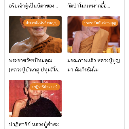
อริยเจ้าผู้เป็นบิดาของ
วัดป่าโนนหมากอื๋อ
พระกรรมฐาน
อ.เมือง จ.มหาสารคาม
ประชาสัมพันธ์งานบุญ
ประชาสัมพันธ์งานบุญ
พระราชวัชรปัทมคุณ
มรณภาพแล้ว หลวงปู่บุญ
(หลวงปู่บัวเกตุ ปทุมสิโร)
มา คัมภีรธัมโม
มรณภาพแล้ว วัดป่า
ดาราภิรมย์ อ.แม่ริม
ปาฏิหาริย์พระเกจิ
จ.เชียงใหม่
ปาฏิหาริย์ หลวงปู่คำคะ