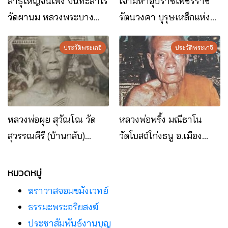
สาธุใหญ่จันเพ็ง จันทะสาโร
เจ้ามหาอุปราชเพชรราช
วัดผานม หลวงพระบาง
รัตนวงศา บุรุษเหล็กแห่ง
สปป.ลาว
ราชอาณาจักรลาว
ประวัติพระเกจิ
ประวัติพระเกจิ
หลวงพ่อผุย สุวัณโณ วัด
หลวงพ่อพริ้ง มณีธาโน
สุวรรณคีรี (บ้านกลับ)
วัดโบสถ์โก่งธนู อ.เมือง
อ.หนองโดน จ.สระบุรี
จ.ลพบุรี
หมวดหมู่
ฆราวาสจอมขมังเวทย์
ธรรมะพระอริยสงฆ์
ประชาสัมพันธ์งานบุญ