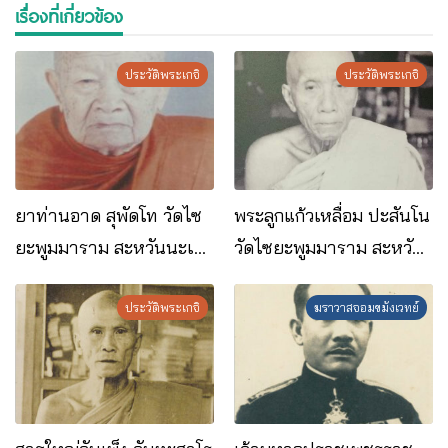
เรื่องที่เกี่ยวข้อง
ประวัติพระเกจิ
ประวัติพระเกจิ
ยาท่านอาด สุพัดโท วัดไซ
พระลูกแก้วเหลื่อม ปะสันโน
ยะพูมมาราม สะหวันนะเขต
วัดไซยะพูมมาราม สะหวัน
สปป.ลาว
นะเขต สปป.ลาว
ประวัติพระเกจิ
ฆราวาสจอมขมังเวทย์