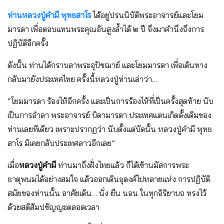
ท่านหลวงปู่คํามี พุทธสาโร
ได้อยู่ปรนนิบัติพระอาจารย์และโยม
มารดา เพื่อตอบแทนพระคุณอันสูงล้ําได้ ๒ ปี จึงมาคํานึงถึงการ
ปฏิบัติอีกครั้ง
ดังนั้น ท่านได้กราบลาพระอุปัชฌาย์ และโยมมารดา เพื่อเดินทาง
กลับมายังประเทศไทย ครั้งนี้หลวงปู่ท่านเล่าว่า…
“โยมมารดา ร้องไห้อีกครั้ง และเป็นการร้องไห้ที่เป็นครั้งสุดท้าย นับ
เป็นการอําลา พระอาจารย์ บิดามารดา ประเทศแดนเกิดดั้งเดิมของ
ท่านเลยทีเดียว เพราะปรากฏว่า นับตั้งแต่บัดนั้น หลวงปู่คํามี พุทธ
สาโร มิเคยกลับประเทศลาวอีกเลย”
เมื่อ
หลวงปู่คํามี
ท่านมาถึงฝั่งไทยแล้ว ก็ได้เข้านมัสการพระ
ธาตุพนมได้อย่างสมใจ แล้วออกเดินธุดงค์ไปหลายแห่ง การปฏิบัติ
สมัยของท่านนั้น อาศัยเดิน… นั่ง ยืน นอน ในทุกอิริยาบถ ทรงไว้
ด้วยสติสัมปชัญญะตลอดเวลา