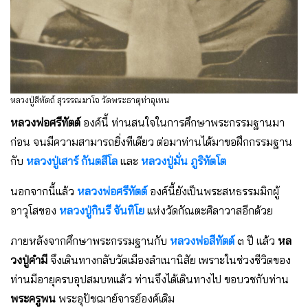
หลวงปู่สีทัตถ์ สุวรรณมาโจ วัดพระธาตุท่าอุเทน
หลวงพ่อศรีทัตต์
องค์นี้ ท่านสนใจในการศึกษาพระกรรมฐานมา
ก่อน จนมีความสามารถยิ่งทีเดียว ต่อมาท่านได้มาขอฝึกกรรมฐาน
กับ
หลวงปู่เสาร์ กันตสีโล
และ
หลวงปู่มั่น ภูริทัตโต
นอกจากนี้แล้ว
หลวงพ่อศรีทัตต์
องค์นี้ยังเป็นพระสหธรรมมิกผู้
อาวุโสของ
หลวงปู่กินรี จันทิโย
แห่งวัดกัณตะศิลาวาสอีกด้วย
ภายหลังจากศึกษาพระกรรมฐานกับ
หลวงพ่อสีทัตต์
๓ ปี แล้ว
หล
วงปู่คํามี
จึงเดินทางกลับวัดเมืองลําเนานิสัย เพราะในช่วงชีวิตของ
ท่านมีอายุครบอุปสมบทแล้ว ท่านจึงได้เดินทางไป ขอบวชกับท่าน
พระครูพน
พระอุปัชฌาย์จารย์องค์เดิม