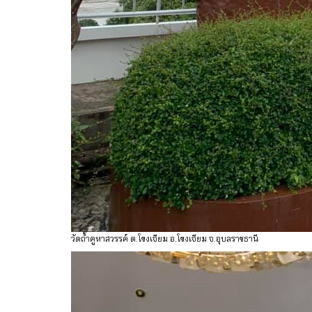
วัดถ้ำคูหาสวรรค์ ต.โขงเจียม อ.โขงเจียม จ.อุบลราชธานี