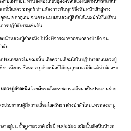
ีดาบสมาก่อน ท่านได้ท่องเที่ยวธุดงค์รอนแรมไปตามป่าเขาลําเนา
ที่มีแต่ความทุกข์ ท่านต้องการพ้นทุกข์จึงหันหน้าเข้าสู่ทาง
าอุเทน อ.ท่าอุเทน จ.นครพนม แต่หลวงปู่สีทัตได้แนะนําให้ไปเรียน
นการปฏิบัติธรรมเช่นกัน
นําหลวงปู่คําคะนิง ไปนั่งพิจารณาซากศพกลางป่าลึก จน
ําดับ
แห่งประเทศลาวในขณะนั้น เกิดความเลื่อมใสในปฏิปทาของหลวงปู่
ยาวถึงเอว ซึ่งหลวงปู่คําคะนิงก็ได้อนุญาต แต่มีข้อแม้ว่า ต้องขอ
บ
หลวงปู่คําคะนิง
โดยมีพระสังฆราชลาวเสด็จมาเป็นประธานฝ่าย
ละประชาชนผู้มีความเลื่อมใสศรัทธา ต่างนําผ้าไหมแพรทองมาปู
ษาอยู่บน ถ้ำคูหาสวรรค์ เมื่อปี พ.ศ.๒๕๑๐ สมัยนั้นยังเป็นป่ารก