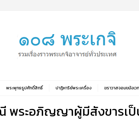
พระพุทธรูปศักดิ์สิทธิ์
ปาฏิหาริย์พระเครื่อง
ฆราวาสจอมขมังเวท
ณี พระอภิญญาผู้มีสังขารเป็