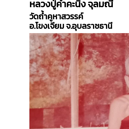
หลวงปู่คําคะนิง จุลมณี
วัดถ้ำคูหาสวรรค์
อ.โขงเจียม จ.อุบลราชธานี