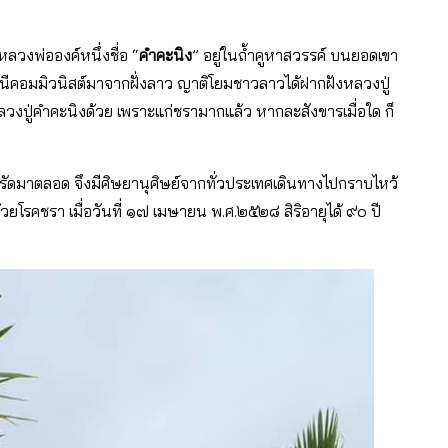
ีหลวงพ่อองค์หนึ่งชื่อ “
คำคะนิง
” อยู่ในถ้ำคูหาสวรรค์ บนยอดเขา
หนีคอมมิวนิสต์มาจากฝั่งลาว ญาติโยมชาวลาวได้ฝากฝังหลวงปู่
ลหลวงปู่คำคะนิงด้วย เพราะแก่ชรามากแล้ว หากละสังขารเมื่อใด ก็
ครัดมาตลอด จึงมีศิษยานุศิษย์จากทั่วประเทศเดินทางไปกราบไหว้
ยโรคชรา เมื่อวันที่ ๑๗ เมษายน พ.ศ.๒๕๒๘ สิริอายุได้ ๙๐ ปี