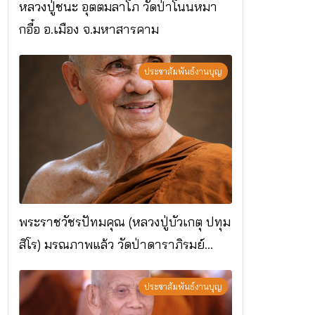
หลวงปู่ชนะ อุตตมลาโภ วัดป่าโนนหมา
กอื๋อ อ.เมือง จ.มหาสารคาม
ประชาสัมพันธ์งานบุญ
พระราชวัชรปัทมคุณ (หลวงปู่บัวเกตุ ปทุม
สิโร) มรณภาพแล้ว วัดป่าดาราภิรมย์
อ.แม่ริม จ.เชียงใหม่
ประชาสัมพันธ์งานบุญ