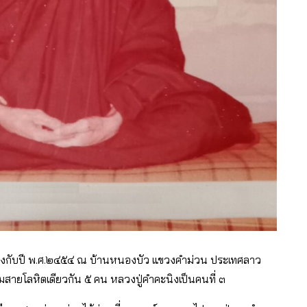
ุน ตรงกับปี พ.ศ.๒๔๕๔ ณ บ้านหนองบัว แขวงคําม่วน ประเทศลาว
วมสายโลหิตเดียวกัน ๕ คน หลวงปู่คําคะนิงเป็นคนที่ ๓