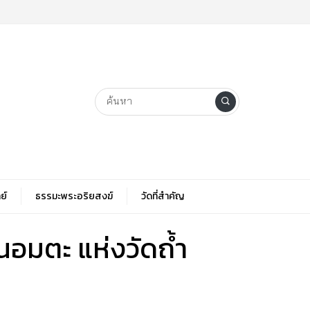
ย์
ธรรมะพระอริยสงฆ์
วัดที่สําคัญ
นอมตะ แห่งวัดถ้ำ