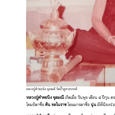
หลวงปู่คำคะนิง จุลมณี วัดถ้ำคูหาสวรรค์
หลวงปู่คําคะนิง จุลมณี
เกิดเมื่อ วันพุธ เดือน ๔ ปีก
โยมบิดาชื่อ
คิน ทะโนราช
โยมมารดาชื่อ
นุ่น
มีพี่น้องร่