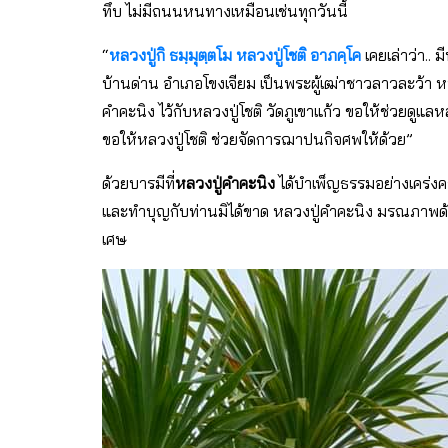
ทึบ ไม่มีถนนหนทางเหมือนเช่นทุกวันนี้
“
หลวงปู่กิ ธมฺมุตฺตโม
หลวงปู่โชติ อาภคฺโค
เคยเล่าว่า.. ม
บ้านด่าน อำเภอโขงเจียม เป็นพระผู้เฒ่าชาวลาวละว้า 
คำคะนิง ไว้กับหลวงปู่โชติ วัดภูเขาแก้ว ขอให้ช่วยดูแ
ขอให้หลวงปู่โชติ ช่วยจัดการฌาปนกิจศพให้ด้วย”
ด้วยบารมีที่
หลวงปู่คําคะนิง
ได้บําเพ็ญธรรมอย่างเคร่ง
และทําบุญกับท่านมิได้ขาด หลวงปู่คําคะนิง มรณภาพด้ว
เศษ