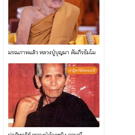
มรณภาพแล้ว หลวงปู่บุญมา คัมภีรธัมโม
ปาฏิหาริย์พระเกจิ
ปาฏิหาริย์ หลวงปู่คำคะนิง จุลมณี