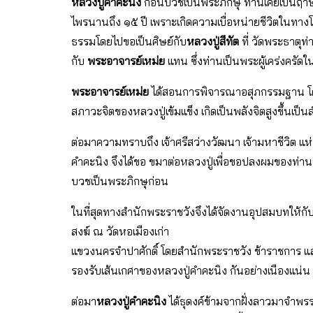
หลวงปู่คําคะนิง
ก่อนบวชเป็นพระภิกษุ ท่านเคยเป็นฤาษ
ไพรนานถึง ๑๕ ปี เพราะเกิดความเบื่อหน่ายชีวิตในทางโลก
ธรรมโดยไปขอเป็นศิษย์กับ
หลวงปู่สีทัต
ที่ วัดพระธาตุท่
กับ
พระอาจารย์เหม่ย
แทน ซึ่งท่านเป็นพระผู้เคร่งครัดใ
พระอาจารย์เหม่ย
ได้สอนการพิจารณาอสุภกรรมฐาน โดย
สภาวะจิตของหลวงปู่เข้มแข็ง เกิดเป็นพลังจิตสูงขึ้นเป็นล
ต่อมาความทราบถึง เจ้าศรีสว่างวัฒนา เจ้ามหาชีวิต 
คําคะนิง จึงได้ขอ ขมาต่อหลวงปู่เพื่อขอปลงผมของท่านที่
บวชเป็นพระภิกษุก่อน
ในที่สุดทางสํานักพระราชวังจึงได้จัดงานอุปสมบทให้กั
สงฆ์ ณ วัดหอเมืองเก่า
แขวงนครจําปาศักดิ์ โดยสํานักพระราชวัง ข้าราชการ แ
รองรับเส้นเกศาของหลวงปู่คําคะนิง กันอย่างเนืองแน่น
ต่อมา
หลวงปู่คําคะนิง
ได้ธุดงค์ข้ามจากฝั่งลาวมาจําพรร