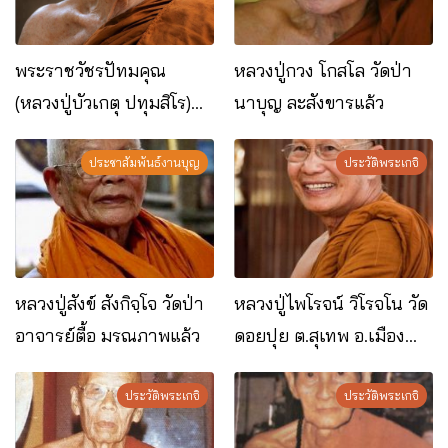
พระราชวัชรปัทมคุณ
หลวง​ปู่​กวง โกสโล วัดป่า
(หลวงปู่บัวเกตุ ปทุมสิโร)
นาบุญ ละสังขารแล้ว
มรณภาพแล้ว วัดป่าดารา
ภิรมย์ อ.แม่ริม จ.เชียงใหม่
ประชาสัมพันธ์งานบุญ
ประวัติพระเกจิ
หลวงปู่สังข์ สังกิจฺโจ วัดป่า
หลวงปู่ไพโรจน์ วิโรจโน วัด
อาจารย์ตื้อ มรณภาพแล้ว
ดอยปุย ต.สุเทพ อ.เมือง
จ.เชียงใหม่
ประวัติพระเกจิ
ประวัติพระเกจิ