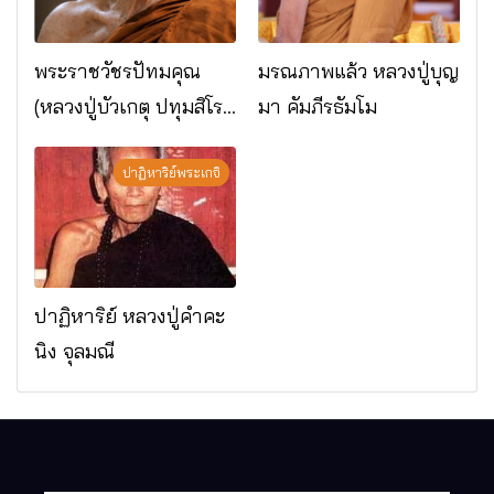
พระราชวัชรปัทมคุณ
มรณภาพแล้ว หลวงปู่บุญ
(หลวงปู่บัวเกตุ ปทุมสิโร)
มา คัมภีรธัมโม
มรณภาพแล้ว วัดป่า
ดาราภิรมย์ อ.แม่ริม
ปาฏิหาริย์พระเกจิ
จ.เชียงใหม่
ปาฏิหาริย์ หลวงปู่คำคะ
นิง จุลมณี