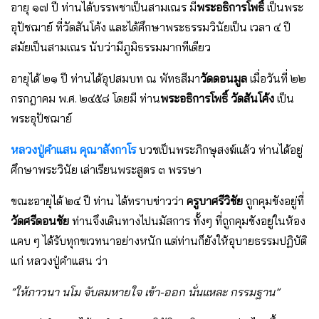
อายุ ๑๗ ปี ท่านได้บรรพชาเป็นสามเณร มี
พระอธิการโพธิ์
เป็นพระ
อุปัชฌาย์ ที่วัดสันโค้ง และได้ศึกษาพระธรรมวินัยเป็น เวลา ๔ ปี
สมัยเป็นสามเณร นับว่ามีภูมิธรรมมากทีเดียว
อายุได้ ๒๑ ปี ท่านได้อุปสมบท ณ พัทธสีมา
วัดดอนมูล
เมื่อวันที่ ๒๒
กรกฎาคม พ.ศ. ๒๔๕๘ โดยมี ท่าน
พระอธิการโพธิ์ วัดสันโค้ง
เป็น
พระอุปัชฌาย์
หลวงปู่คําแสน คุณาลังกาโร
บวชเป็นพระภิกษุสงฆ์แล้ว ท่านได้อยู่
ศึกษาพระวินัย เล่าเรียนพระสูตร ๓ พรรษา
ขณะอายุได้ ๒๔ ปี ท่าน ได้ทราบข่าวว่า
ครูบาศรีวิชัย
ถูกคุมขังอยู่ที่
วัดศรีดอนชัย
ท่านจึงเดินทางไปนมัสการ ทั้งๆ ที่ถูกคุมขังอยู่ในห้อง
แคบ ๆ ได้รับทุกขเวทนาอย่างหนัก แต่ท่านก็ยังให้อุบายธรรมปฏิบัติ
แก่ หลวงปู่คําแสน ว่า
“ให้ภาวนา นโม จับลมหายใจ เข้า-ออก นั่นแหละ กรรมฐาน”