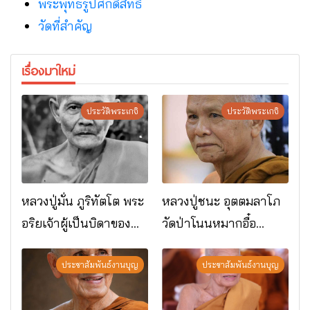
พระพุทธรูปศักดิ์สิทธิ์
วัดที่สําคัญ
เรื่องมาใหม่
ประวัติพระเกจิ
ประวัติพระเกจิ
หลวงปู่มั่น ภูริทัตโต พระ
หลวงปู่ชนะ อุตตมลาโภ
อริยเจ้าผู้เป็นบิดาของ
วัดป่าโนนหมากอื๋อ
พระกรรมฐาน
อ.เมือง จ.มหาสารคาม
ประชาสัมพันธ์งานบุญ
ประชาสัมพันธ์งานบุญ