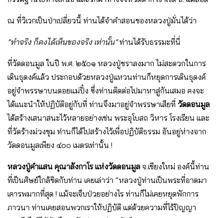
ณ ที่วิเวกเป็นป่าเปลี่ยวนี้ ท่านได้จําคําสอนของหลวงปู่มั่นได้ว่า
“ทําจริง ก็คงได้เห็นของจริง เท่านั้น”
ท่านได้รับธรรมะที่นี่
ที่วัดดอนมูล ในปี พ.ศ. ๒๕๐๑ หลวงปู่ชราลงมาก ไม่สะดวกในการ
เดินธุดงค์แล้ว ประกอบด้วยหลวงปู่แหวนท่านก็หยุดการเดินธุดงค์
อยู่จําพรรษาบนดอยแม่ปั๋ง ซึ่งท่านติดต่อไปมาหาสู่กันเสมอ คงจะ
ได้แนะนําให้ปฏิบัติอยู่กับที่ ท่านจึงมาอยู่จําพรรษาเสียที่
วัดดอนมูล
ได้สร้างเสนาสนะไว้หลายอย่างเช่น พระอุโบสถ วิหาร โรงเรียน และ
ที่วัดร้างม่วงชุม ท่านก็ได้ไปสร้างไว้เพื่อปฏิบัติธรรม อันอยู่ห่างจาก
วัดดอนมูลเพียง ๔๐๐ เมตรเท่านั้น !
หลวงปู่คําแสน คุณาลังกาโร แห่งวัดดอนมูล
จ.เชียงใหม่ องค์นี้ท่าน
ที่เป็นศิษย์ใกล้ชิดกับท่าน เคยเล่าว่า “หลวงปู่ท่านเป็นพระที่อาตมา
เคารพมากที่สุด ! แม้จะเจ็บป่วยอย่างไร ท่านก็ไม่เคยหยุดพักการ
ภาวนา ท่านเคยสอนพวกเราให้ปฏิบัติ แต่ด้วยความที่ไร้ปัญญา