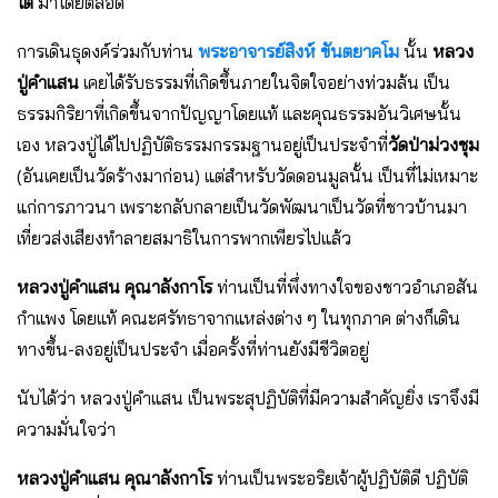
โต
มาโดยตลอด
การเดินธุดงค์ร่วมกับท่าน
พระอาจารย์สิงห์ ขันตยาคโม
นั้น
หลวง
ปู่คําแสน
เคยได้รับธรรมที่เกิดขึ้นภายในจิตใจอย่างท่วมล้น เป็น
ธรรมกิริยาที่เกิดขึ้นจากปัญญาโดยแท้ และคุณธรรมอันวิเศษนั้น
เอง หลวงปู่ได้ไปปฏิบัติธรรมกรรมฐานอยู่เป็นประจําที่
วัดป่าม่วงชุม
(อันเคยเป็นวัดร้างมาก่อน) แต่สําหรับวัดดอนมูลนั้น เป็นที่ไม่เหมาะ
แก่การภาวนา เพราะกลับกลายเป็นวัดพัฒนาเป็นวัดที่ชาวบ้านมา
เที่ยวส่งเสียงทําลายสมาธิในการพากเพียรไปแล้ว
หลวงปู่คําแสน คุณาลังกาโร
ท่านเป็นที่พึ่งทางใจของชาวอําเภอสัน
กําแพง โดยแท้ คณะศรัทธาจากแหล่งต่าง ๆ ในทุกภาค ต่างก็เดิน
ทางขึ้น-ลงอยู่เป็นประจํา เมื่อครั้งที่ท่านยังมีชีวิตอยู่
นับได้ว่า หลวงปู่คําแสน เป็นพระสุปฏิบัติที่มีความสําคัญยิ่ง เราจึงมี
ความมั่นใจว่า
หลวงปู่คําแสน คุณาลังกาโร
ท่านเป็นพระอริยเจ้าผู้ปฏิบัติดี ปฏิบัติ