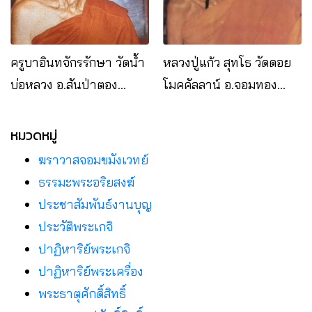
ครูบาอินทจักรรักษา วัดน้ำ
หลวงปู่แก้ว สุทโธ วัดดอย
บ่อหลวง อ.สันป่าตอง
โมคคัลลาน์ อ.จอมทอง
จ.เชียงใหม่
จ.เชียงใหม่
หมวดหมู่
ฆราวาสจอมขมังเวทย์
ธรรมะพระอริยสงฆ์
ประชาสัมพันธ์งานบุญ
ประวัติพระเกจิ
ปาฏิหาริย์พระเกจิ
ปาฏิหาริย์พระเครื่อง
พระธาตุศักดิ์สิทธิ์