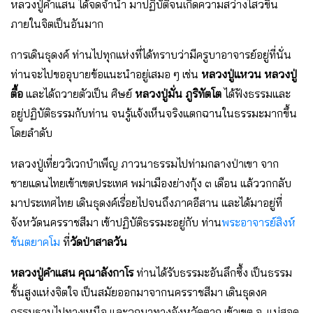
หลวงปู่คําแสน ได้จดจํานํา มาปฏิบัติจนเกิดความสว่างไสวขึ้น
ภายในจิตเป็นอันมาก
การเดินธุดงค์ ท่านไปทุกแห่งที่ได้ทราบว่ามีครูบาอาจารย์อยู่ที่นั่น
ท่านจะไปขออุบายข้อแนะนําอยู่เสมอ ๆ เช่น
หลวงปู่แหวน หลวงปู่
ตื้อ
และได้ถวายตัวเป็น ศิษย์
หลวงปู่มั่น ภูริทัตโต
ได้ฟังธรรมและ
อยู่ปฏิบัติธรรมกับท่าน จนรู้แจ้งเห็นจริงแตกฉานในธรรมะมากขึ้น
โดยลําดับ
หลวงปู่เที่ยววิเวกบําเพ็ญ ภาวนาธรรมไปท่ามกลางป่าเขา จาก
ชายแดนไทยเข้าเขตประเทศ พม่าเมืองย่างกุ้ง ๓ เดือน แล้ววกกลับ
มาประเทศไทย เดินธุดงค์เรื่อยไปจนถึงภาคอีสาน และได้มาอยู่ที่
จังหวัดนครราชสีมา เข้าปฏิบัติธรรมะอยู่กับ ท่าน
พระอาจารย์สิงห์
ขันตยาคโม
ที่
วัดป่าสาลวัน
หลวงปู่คําแสน คุณาลังกาโร
ท่านได้รับธรรมะอันลึกซึ้ง เป็นธรรม
ชั้นสูงแห่งจิตใจ เป็นสมัยออกมาจากนครราชสีมา เดินธุดงค
กรรมฐานไปทางเหนือ และวกมาทางจังหวัดตาก เข้าเขต อ. แม่สอด