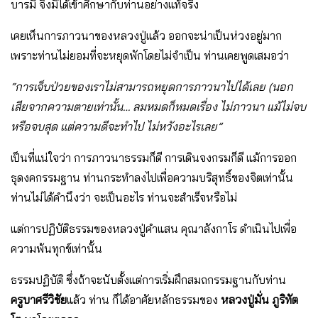
บารมี จึงมิได้เข้าศึกษากับท่านอย่างแท้จริง
เคยเห็นการภาวนาของหลวงปู่แล้ว ออกจะน่าเป็นห่วงอยู่มาก
เพราะท่านไม่ยอมที่จะหยุดพักโดยไม่จําเป็น ท่านเคยพูดเสมอว่า
“การเจ็บป่วยของเราไม่สามารถหยุดการภาวนาไปได้เลย (นอก
เสียจากความตายเท่านั้น… ลมหมดก็หมดเรื่อง ไม่ภาวนา แม้ไม่จบ
หรือจบสุด แต่ความดีจะทําไป ไม่หวังอะไรเลย”
เป็นที่แน่ใจว่า การภาวนาธรรมก็ดี การเดินจงกรมก็ดี แม้การออก
ธุดงคกรรมฐาน ท่านกระทําลงไปเพื่อความบริสุทธิ์ของจิตเท่านั้น
ท่านไม่ได้คํานึงว่า จะเป็นอะไร ท่านจะสําเร็จหรือไม่
แต่การปฏิบัติธรรมของหลวงปู่คําแสน คุณาลังกาโร ดําเนินไปเพื่อ
ความพ้นทุกข์เท่านั้น
ธรรมปฏิบัติ ซึ่งถ้าจะนับตั้งแต่การเริ่มฝึกสมถกรรมฐานกับท่าน
ครูบาศรีวิชัย
แล้ว ท่าน ก็ได้อาศัยหลักธรรมของ
หลวงปู่มั่น ภูริทัต