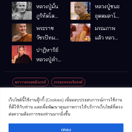
หลวงปู่มั่น
หลวงปู่ชนะ
ภูริทัตโต
อุตตมลาโภ
พระอริยเจ้า
วัดป่าโนน
พระราช
มรณภาพ
ผู้เป็นบิดา
หมากอื๋อ
วัชรปัทม
แล้ว หลวง
ของพระกร
อ.เมือง
คุณ (หลวง
ปู่บุญมา
ปาฏิหาริย์
รมฐาน
จ.มหาสารคาม
ปู่บัวเกตุ
คัมภีรธัมโม
หลวงปู่คำ
ปทุมสิโร)
คะนิง จุล
มรณภาพ
มณี
ฆราวาสจอมขมังเวทย์
ธรรมะพระอริยสงฆ์
แล้ว วัดป่า
ดาราภิรมย์
ประชาสัมพันธ์งานบุญ
ประวัติพระเกจิ
ปาฏิหาริย์พระเกจิ
เว็บไซต์นี้ใช้งานคุ๊กกี้ (Cookies) เพื่อมอบประสบการณ์การใช้งาน
อ.แม่ริม
ปาฏิหาริย์พระเครื่อง
พระธาตุศักดิ์สิทธิ์
ที่ดีให้กับท่าน และเพื่อพัฒนาคุณภาพการให้บริการเว็บไซต์ที่ตรง
จ.เชียงใหม่
ต่อความต้องการของท่านมากยิ่งขึ้น
พระพุทธรูปศักดิ์สิทธิ์
วัดที่สําคัญ
ตกลง