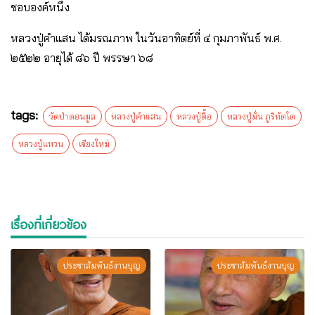
ชอบองค์หนึ่ง
หลวงปู่คําแสน ได้มรณภาพ ในวันอาทิตย์ที่ ๔ กุมภาพันธ์ พ.ศ.
๒๕๒๒ อายุได้ ๘๖ ปี พรรษา ๖๘
tags:
วัดป่าดอนมูล
หลวงปู่คำแสน
หลวงปู่ตื้อ
หลวงปู่มั่น ภูริทัตโต
หลวงปู่แหวน
เชียงใหม่
เรื่องที่เกี่ยวข้อง
ประชาสัมพันธ์งานบุญ
ประชาสัมพันธ์งานบุญ