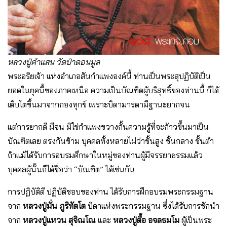
หลวงปู่คำแสน วัดป่าดอนมูล
พระอริยเจ้า แห่งอำเภอสันกําแพงองค์นี้ ท่านเป็นพระสุปฏิบัติเป็น
ยอดในยุคนี้ของภาคเหนือ ความเป็นบัณฑิตผู้บริสุทธิ์ของท่านนี้ ก็ได้
เติบโตขึ้นมาจากกองทุกข์ เพราะบิดามารดามีฐานะยากจน
แต่การยากดี มีจน มิใช่กําแพงขวางกั้นความรู้ที่จะก้าวขึ้นมาเป็น
บัณฑิตเลย ตรงกันข้าม บุคคลทั้งหลายไม่ว่าชั้นสูง ชั้นกลาง ชั้นต่ํา
ถ้าแม้ได้รับการอบรมศึกษาในหมู่ของท่านผู้มีจรรยาธรรมแล้ว
บุคคลผู้นั้นก็ได้ชื่อว่า “บัณฑิต” ได้เช่นกัน
การปฏิบัติดี ปฏิบัติชอบของท่าน ได้รับการฝึกอบรมพระกรรมฐาน
จาก
หลวงปู่มั่น ภูริทัตโต
บิดาแห่งพระกรรมฐาน ซึ่งได้รับการชักนํา
จาก
หลวงปู่แหวน สุจิณโณ
และ
หลวงปู่ตื้อ อจลธมโม
ผู้เป็นพระ