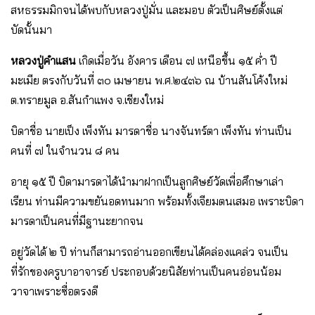
สหธรรมมิกจนได้พบกับหลวงปู่มั่น และมอบ ตัวเป็นศิษย์ตั้งแต่
บัดนั้นมา
หลวงปู่คําแสน
เกิดเมื่อวัน อังคาร เดือน ๗ เหนือขึ้น ๑๕ ค่ํา ปี
มะเมีย ตรงกับวันที่ ๓๐ เมษายน พ.ศ.๒๔๓๖ ณ บ้านสันโค้งใหม่
ต.ทรายมูล อ.สันกําแพง จ.เชียงใหม่
บิดาชื่อ นายเป็ง เพ็งทัน มารดาชื่อ นางจันทร์ตา เพ็งทัน ท่านเป็น
คนที่ ๗ ในจํานวน ๘ คน
อายุ ๑๕ ปี บิดามารดาได้นํามาฝากเป็นลูกศิษย์วัดเพื่อศึกษาเล่า
เรียน ท่านมีความขยันอดทนมาก พร้อมทั้งเจียมตนเสมอ เพราะบิดา
มารดาเป็นคนที่มีฐานะยากจน
อยู่วัดได้ ๒ ปี ท่านก็สามารถอ่านออกเขียนได้คล่องแคล่ว จนเป็น
ที่รักของครูบาอาจารย์ ประกอบด้วยนิสัยท่านเป็นคนอ่อนน้อม
วาจาเพราะซื่อตรงดี