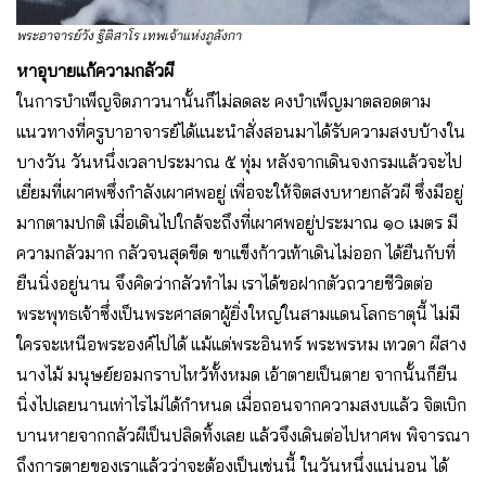
พระอาจารย์วัง ฐิติสาโร เทพเจ้าแห่งภูลังกา
หาอุบายแก้ความกลัวผี
ในการบำเพ็ญจิตภาวนานั้นก็ไม่ลดละ คงบำเพ็ญมาตลอดตาม
แนวทางที่ครูบาอาจารย์ได้แนะนำสั่งสอนมาได้รับความสงบบ้างใน
บางวัน วันหนึ่งเวลาประมาณ ๕ ทุ่ม หลังจากเดินจงกรมแล้วจะไป
เยี่ยมที่เผาศพซึ่งกำลังเผาศพอยู่ เพื่อจะให้จิตสงบหายกลัวผี ซึ่งมีอยู่
มากตามปกติ เมื่อเดินไปใกล้จะถึงที่เผาศพอยู่ประมาณ ๑๐ เมตร มี
ความกลัวมาก กลัวจนสุดขีด ขาแข็งก้าวเท้าเดินไม่ออก ได้ยืนกับที่
ยืนนิ่งอยู่นาน จึงคิดว่ากลัวทำไม เราได้ขอฝากตัวถวายชีวิตต่อ
พระพุทธเจ้าซึ่งเป็นพระศาสดาผู้ยิ่งใหญ่ในสามแดนโลกธาตุนี้ ไม่มี
ใครจะเหนือพระองค์ไปได้ แม้แต่พระอินทร์ พระพรหม เทวดา ผีสาง
นางไม้ มนุษย์ยอมกราบไหว้ทั้งหมด เอ้าตายเป็นตาย จากนั้นก็ยืน
นิ่งไปเลยนานเท่าไรไม่ได้กำหนด เมื่อถอนจากความสงบแล้ว จิตเบิก
บานหายจากกลัวผีเป็นปลิดทิ้งเลย แล้วจึงเดินต่อไปหาศพ พิจารณา
ถึงการตายของเราแล้วว่าจะต้องเป็นเช่นนี้ ในวันหนึ่งแน่นอน ได้