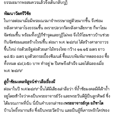
ธรรมะมากพอสมควรแล้วจึงเดินกลับกุฏิ
พัฒนาวัดศรีวิชัย
ในกาลต่อมาเมื่อมีพระเณรมาจำพรรษาอยู่ด้วยมากขึ้น จึงซ่อม
หลังคาศาลาโรงธรรมขึ้น เพราะปลวกกัดหลังคาเสียหาย ก็พาโยม
จัดซ่อมขึ้น พร้อมทั้งกุฏิก็ชำรุดและกุฏิไม่พอ จึงให้โยมชาวบ้านช่วย
กันจัดซ่อมและสร้างใหม่ขึ้น ต่อมา พ.ศ. ๒๔๙๗ ได้สร้างศาลาถาวร
ขึ้นใหม่ ก่อด้วยอิฐต่อด้วยเสาไม้ทรงไทย กว้าง ๑๑.๑๕ เมตร ยาว
๑๘.๕๐ เมตร มุงด้วยกระเบื้องซีเมนต์ ซื้อแบบพิมพ์มาทดลองเอง ซื้อ
ทั้งหมด ๔๗,๖๕๐ บาท ทำอยู่ ๒ ปีเศษจึงสำเร็จ และได้ฉลองเมื่อ
พ.ศ. ๒๔๙๙
สู่ถ้ำชัยมงคลพิสูจน์ข่าวลือเรื่องผี
ต่อมาในปี พ.ศ.๒๔๙๙ นั้นได้มีเสียงเล่าลือว่า ที่ถ้ำชัยมงคลมีผีเฝ้าถ้ำ
อยู่โดยเข้าใจว่าคงเป็นพระอาจารย์วัง และพระวันดีผู้เป็นลูกศิษย์ ซึ่ง
ได้มรณภาพที่นั่น นี่เป็นคำบอกเล่าของ
พระอาจารย์กุล อภิชาโต
บ้านโพธิ์หมากแข้ง ซึ่งเป็นพระวัดบ้าน และเป็นผู้ที่เคารพรักใคร่ของ