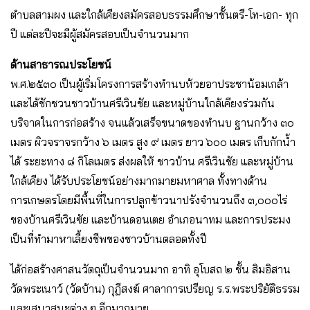
ตำบลสามผง และใกล้เคียงสมัครสอบธรรมศึกษาชั้นตรี-โท-เอก- ทุก
ปี แต่ละปีจะมีผู้สมัครสอบเป็นจำนวนมาก
ด้านสาธารณประโยชน์
พ.ศ.๒๕๓๐ เป็นผู้เริ่มโครงการสร้างทำนบห้วยอาประชาน้อมเกล้า
และได้ชักชวนชาวบ้านศรีเวินชัย และหมู่บ้านใกล้เคียงร่วมกัน
บริจาคในการก่อสร้าง จนแล้วเสร็จขนาดของทำนบ ฐานกว้าง ๓๐
เมตร ผิวจราจรกว้าง ๖ เมตร สูง ๙ เมตร ยาว ๖๐๐ เมตร เก็บกักน้ำ
ได้ ระยะทาง ๘ กิโลเมตร ส่งผลให้ ชาวบ้าน ศรีเวินชัย และหมู่บ้าน
ใกล้เคียง ได้รับประโยชน์อย่างมากมายมหาศาล ทั้งทางด้าน
การเกษตรโดยมีพื้นที่ในการปลูกข้าวนาปรังจำนวนถึง ๓,๐๐๐ไร่
ของบ้านศรีเวินฃัย และบ้านดอนเตย อำเภอนาทม และการประมง
เป็นที่ทำมาหาเลี้ยงชีพของชาวบ้านตลอดทั้งปี
ได้ก่อสร้างศาสนวัตถุเป็นจำนวนมาก อาทิ อุโบสถ ๒ ชั้น สิมอิสาน
วัดพระเนาว์ (วัดบ้าน) กุฎีสงฆ์ ศาลาการเปรียญ ร.ร.พระปริยัติธรรม
และเสนาสนะต่าง ๆ อีกมากมาย