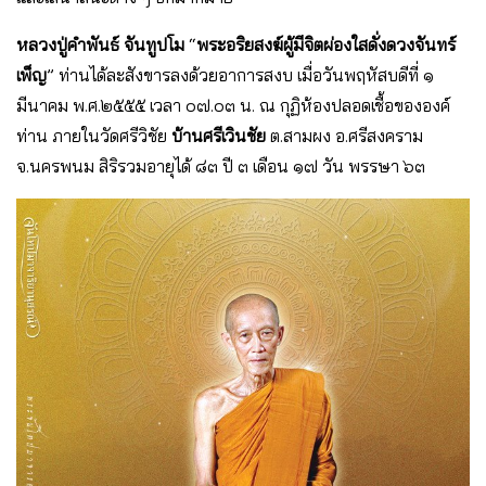
หลวงปู่คำพันธ์ จันทูปโม
“
พระอริยสงฆ์ผู้มีจิตผ่องใสดั่งดวงจันทร์
เพ็ญ
” ท่านได้ละสังขารลงด้วยอาการสงบ เมื่อวันพฤหัสบดีที่ ๑
มีนาคม พ.ศ.๒๕๕๕ เวลา ๐๗.๐๓ น. ณ กุฏิห้องปลอดเชื้อขององค์
ท่าน ภายในวัดศรีวิชัย
บ้านศรีเวินชัย
ต.สามผง อ.ศรีสงคราม
จ.นครพนม สิริรวมอายุได้ ๘๓ ปี ๓ เดือน ๑๗ วัน พรรษา ๖๓