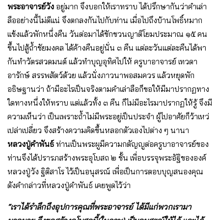
พระอาจารย์วัง
อยู่มาก จึงบอกให้เราทราบ ได้ปรึกษากันว่าคำเล่า
ลืออย่างนี้ไม่ดีแน่ จึงตกลงกันไปกับท่าน เมื่อไปถึงบ้านโพธิ์หมาก
แข้งแล้วพักหนึ่งคืน วันต่อมาได้ชักชวนญาติโยมประมาณ ๑๕ คน
ขึ้นไปสู้ถ้ำชัยมงคล ได้ค้างคืนอยู่นั่น ๓ คืน แต่ละวันแต่ละคืนได้พา
กันทำวัตรสวดมนต์ แล้วทำบุญอุทิศไปให้ ครูบาอาจารย์ เทวดา
อารักษ์ สรรพสัตว์ด้วย แล้วนั่งภาวนาพอสมควร แล้วหยุดพัก
อธิษฐานว่า ถ้ามีอะไรเป็นจริงตามคำเล่าลือก็ขอให้มีมาปรากฏทาง
ใดทางหนึ่งให้ทราบ แต่แล้วทั้ง ๓ คืน ก็ไม่มีอะไรมาปรากฏให้รู้ จึงมี
ความเห็นว่า เป็นเพราะถ้ำไม่มีพระอยู่เป็นประจำ ผู้ไปอาศัยก็ว้าเหว่
เปล่าเปลี่ยว จึงสร้างความคิดขึ้นหลอกตัวเองไปต่าง ๆ นานา
หลวงปู่คำพันธ์
ท่านเป็นพระผูมีความกตัญญูต่อครูบาอาจารย์ของ
ท่านจึงได้ปรารภสร้างพระอุโบสถ ๒ ชั้น เพื่อบรรจุพระอัฐิขององค์
หลวงปู่วัง ฐิติสาโร ไว้เป็นอนุสรณ์ เพื่อเป็นการตอบบุญสนองคุณ
ดังคำกล่าวที่หลวงปู่คำพันธ์ เคยพูดไว้ว่า
“เราได้รำลึกถึงอุปการคุณที่พระอาจารย์ ได้มีแก่พวกเรามา