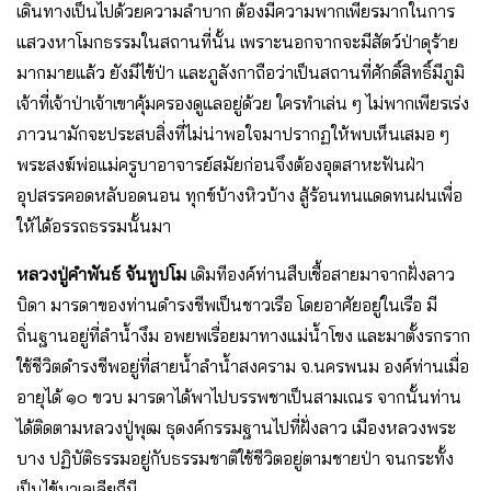
เดินทางเป็นไปด้วยความลำบาก ต้องมีความพากเพียรมากในการ
แสวงหาโมกธรรมในสถานที่นั้น เพราะนอกจากจะมีสัตว์ป่าดุร้าย
มากมายแล้ว ยังมีไข้ป่า และภูลังกาถือว่าเป็นสถานที่ศักดิ์สิทธิ์มีภูมิ
เจ้าที่เจ้าป่าเจ้าเขาคุ้มครองดูแลอยู่ด้วย ใครทำเล่น ๆ ไม่พากเพียรเร่ง
ภาวนามักจะประสบสิ่งที่ไม่น่าพอใจมาปรากฏให้พบเห็นเสมอ ๆ
พระสงฆ์พ่อแม่ครูบาอาจารย์สมัยก่อนจึงต้องอุตสาหะฟันฝ่า
อุปสรรคอดหลับอดนอน ทุกข์บ้างหิวบ้าง สู้ร้อนทนแดดทนฝนเพื่อ
ให้ได้อรรถธรรมนั้นมา
หลวงปู่คำพันธ์ จันทูปโม
เดิมทีองค์ท่านสืบเชื้อสายมาจากฝั่งลาว
บิดา มารดาของท่านดำรงชีพเป็นชาวเรือ โดยอาศัยอยู่ในเรือ มี
ถิ่นฐานอยู่ที่ลำน้ำงึม อพยพเรื่อยมาทางแม่น้ำโขง และมาตั้งรกราก
ใช้ชีวิตดำรงชีพอยู่ที่สายน้ำลำน้ำสงคราม จ.นครพนม องค์ท่านเมื่อ
อายุได้ ๑๐ ขวบ มารดาได้พาไปบรรพชาเป็นสามเณร จากนั้นท่าน
ได้ติดตามหลวงปู่พุฒ ธุดงค์กรรมฐานไปที่ฝั่งลาว เมืองหลวงพระ
บาง ปฏิบัติธรรมอยู่กับธรรมชาติใช้ชีวิตอยู่ตามชายป่า จนกระทั้ง
เป็นไข้มาเลเลียก็มี