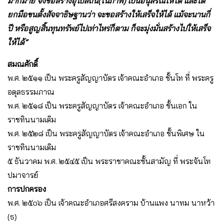
มากมาย จึงขอสร้างอุโบสถนี้(ในภาพ) เป็นอนุสรณ์ให้ได้ และได้
ยกมือขนตั้งสัจจาธิษฐานว่า จะขอสร้างให้เสร็จให้ได้ แม้จะนานกี่
ปี หรือสูญสิ้นทุนทรัพย์ไปเท่าไหร่ก็ตาม ก็จะมุ่งมั่นสร้างไปให้เสร็จ
ให้ได้”
สมณศักดิ์
พ.ศ. ๒๕๑๑ เป็น พระครูสัญญาบัตร เจ้าคณะอำเภอ ชั้นโท ที่ พระครู
อดุลธรรมภาณ
พ.ศ. ๒๕๑๘ เป็น พระครูสัญญาบัตร เจ้าคณะอำเภอ ชั้นเอก ใน
ราชทินนามเดิม
พ.ศ. ๒๕๒๘ เป็น พระครูสัญญาบัตร เจ้าคณะอำเภอ ชั้นพิเศษ ใน
ราชทินนามเดิม
๕ ธันวาคม พ.ศ. ๒๕๔๕ เป็น พระราชาคณะชั้นสามัญ ที่ พระจันโท
ปมาจารย์
การปกครอง
พ.ศ. ๒๕๐๖ เป็น เจ้าคณะอำเภอศรีสงคราม บ้านแพง นาทม นาหว้า
(ธ)