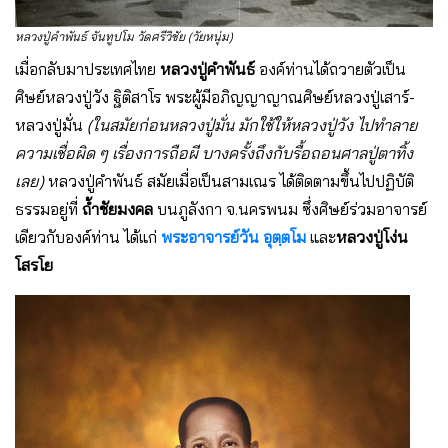
หลวงปู่คำพันธ์ จันทูปโม วัดศรีวิชัย (วัยหนุ่ม)
เมื่อกลับมาประเทศไทย
หลวงปู่คำพันธ์
องค์ท่านได้ถวายตัวเป็น
ศิษย์หลวงปู่วัง ฐิติสาโร พระผู้มีอภิญญาญาณศิษย์หลวงปู่เสาร์-
หลวงปู่มั่น
(ในสมัยก่อนหลวงปู่มั่น มักใช้ให้หลวงปู่วัง ไปทำลาย
ความเชื่อผิด ๆ เรื่องการถือผี บางครั้งถึงกับรื้อถอนศาลปู่ตาทิ้ง
เลย)
หลวงปู่คำพันธ์ สมัยเมื่อเป็นสามเณร ได้ติดตามขึ้นไปปฏิบัติ
ธรรมอยู่ที่
ถ้ำชัยมงคล
บนภูลังกา จ.นครพนม ซึ่งศิษย์ร่วมอาจารย์
เดียวกับองค์ท่าน ได้แก่
พระอาจารย์วัน อุตฺตโม
และ
หลวงปู่โง่น
โสรโย