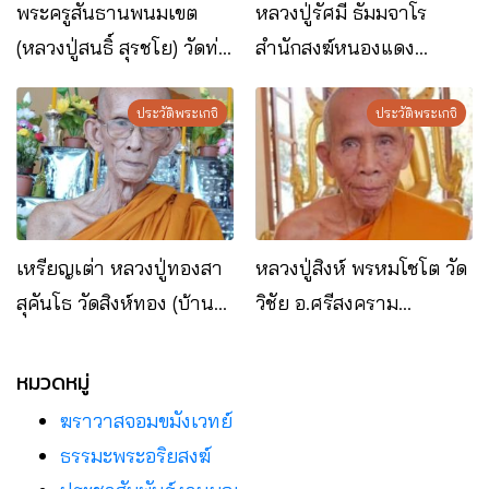
พระครูสันธานพนมเขต
หลวงปู่รัศมี ธัมมจาโร
(หลวงปู่สนธิ์ สุรชโย) วัดท่า
สำนักสงฆ์หนองแดง
ดอกแก้วเหนือ อ.ท่าอุเทน
อ.ปลาปาก จ.นครพนม
จ.นครพนม
ประวัติพระเกจิ
ประวัติพระเกจิ
เหรียญเต่า หลวงปู่ทองสา
หลวงปู่สิงห์ พรหมโชโต วัด
สุคันโธ วัดสิงห์ทอง (บ้าน
วิชัย อ.ศรีสงคราม
หมูม่น) อ.นาทม
จ.นครพนม
จ.นครพนม
หมวดหมู่
ฆราวาสจอมขมังเวทย์
ธรรมะพระอริยสงฆ์