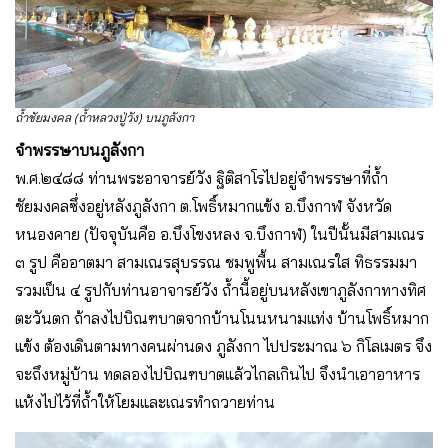
ถ้ำชัยมงคล (ถ้ำหลวงปู่วัง) บนภูลังกา
จำพรรษาบนภูลังกา
พ.ศ.๒๔๘๘ ท่านพระอาจารย์วัง ฐิติสาโรไปอยู่จำพรรษาที่ถ้ำ
ชัยมงคลซึ่งอยู่หลังภูลังกา ต.โพธิ์หมากแข้ง อ.บึงกาฬ จังหวัด
หนองคาย (ปัจจุบันคือ อ.บึงโขงหลง จ.บึงกาฬ) ในปีนั้นมีสามเณร
๓ รูป คืออาตมา สามเณรสุบรรณ ชมพูพื้น สามเณรใส ทิธรรมมา
รวมเป็น ๔ รูปกับท่านอาจารย์วัง ถ้ำนี้อยู่บนหลังเขาภูลังกาทางทิศ
ตะวันตก ถ้าลงไปบิณฑบาตจากบ้านโนนหนามแท่ง บ้านโพธิ์หมาก
แข้ง ต้องเดินตามทางคนผ่านดง ภูลังกา ไปประมาณ ๖ กิโลเมตร จึง
จะถึงหมู่บ้าน ทดลองไปบิณฑบาตแล้วไกลเกินไป จึงนำเอาอาหาร
แห้งไปไว้ที่ถ้ำให้โยมและเณรทำถวายท่าน