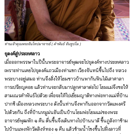
ท่านเจ้าคุณพระจันโทปมาจารย์ ( คำพันธ์ จันทูปโม )
ธุดงค์สู่ประเทศลาว
เมื่อออกพรรษาในปีนั้นพระอาจารย์พุฒจะไปธุดงค์ทางประเทศลาว
เพราะท่านเคยไปธุดงค์แถวเมืองท่าแขก เวียงจันทน์ขึ้นไปถึง หลวง
พระบางอยู่เสมอ ท่านจึงสั่งให้โยมชาวบ้านพากันฟันไม้เสาศาลา
การเปรียญคอย แล้วท่านจะกลับมาปลูกศาลาต่อไป โยมแม่จึงขอให้
สามเณรคำพันธ์ไปด้วย เพื่อจะให้ไปเยี่ยมญาติทางพ่อทางแม่ที่บ้าน
ปากซี เมืองหลวงพระบาง ดังนั้นท่านจึงพากันออกจากวัดแพงศรี
ไปด้วยกัน ถึงที่บ้านหมูม่นอันเป็นบ้านโยมพ่อโยมแม่ของพระ
อาจารย์พุฒพัก ๑ คืน ตื่นขึ้นจึงเดินทางไปบ้านนาดี ขึ้นภูลังกาข้าม
ไปบ้านแพงพักวัดสิงห์ทอง ๑ คืน แล้วข้ามน้ำโขงขึ้นไปฝั่งลาวที่