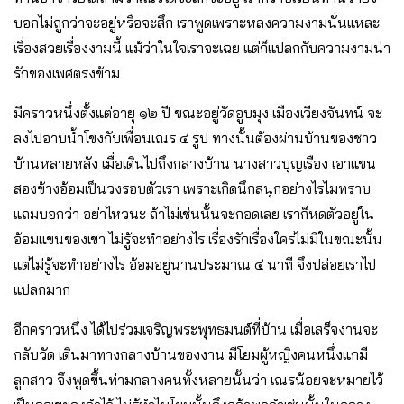
บอกไม่ถูกว่าจะอยู่หรือจะสึก เราพูดเพราะหลงความงามนั่นแหละ
เรื่องสวยเรื่องงามนี้ แม้ว่าในใจเราจะเฉย แต่ก็แปลกกับความงามน่า
รักของเพศตรงข้าม
มีคราวหนึ่งตั้งแต่อายุ ๑๒ ปี ขณะอยู่วัดอูบมุง เมืองเวียงจันทน์ จะ
ลงไปอาบน้ำโขงกับเพื่อนเณร ๔ รูป ทางนั้นต้องผ่านบ้านของชาว
บ้านหลายหลัง เมื่อเดินไปถึงกลางบ้าน นางสาวบุญเรือง เอาแขน
สองข้างอ้อมเป็นวงรอบตัวเรา เพราะเกิดนึกสนุกอย่างไรไมทราบ
แถมบอกว่า อย่าไหวนะ ถ้าไม่เช่นนั้นจะกอดเลย เราก็หดตัวอยู่ใน
อ้อมแขนของเขา ไม่รู้จะทำอย่างไร เรื่องรักเรื่องใคร่ไม่มีในขณะนั้น
แต่ไม่รู้จะทำอย่างไร อ้อมอยู่นานประมาณ ๔ นาที จึงปล่อยเราไป
แปลกมาก
อีกคราวหนึ่ง ได้ไปร่วมเจริญพระพุทธมนต์ที่บ้าน เมื่อเสร็จงานจะ
กลับวัด เดินมาทางกลางบ้านของงาน มีโยมผู้หญิงคนหนึ่งแกมี
ลูกสาว จึงพูดขึ้นท่ามกลางคนทั้งหลายนั้นว่า เณรน้อยจะหมายไว้