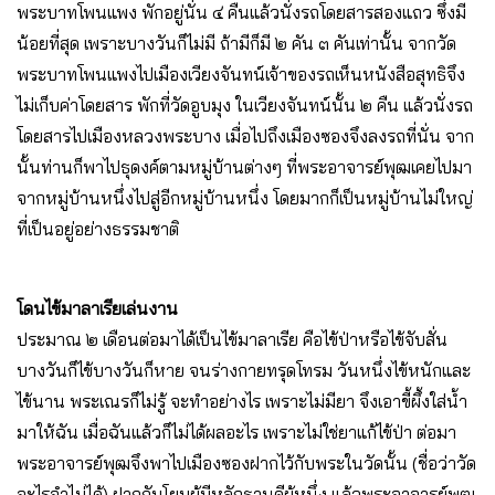
พระบาทโพนแพง พักอยู่นั่น ๔ คืนแล้วนั่งรถโดยสารสองแถว ซึ่งมี
น้อยที่สุด เพราะบางวันก็ไม่มี ถ้ามีก็มี ๒ คัน ๓ คันเท่านั้น จากวัด
พระบาทโพนแพงไปเมืองเวียงจันทน์เจ้าของรถเห็นหนังสือสุทธิจึง
ไม่เก็บค่าโดยสาร พักที่วัดอูบมุง ในเวียงจันทน์นั้น ๒ คืน แล้วนั่งรถ
โดยสารไปเมืองหลวงพระบาง เมื่อไปถึงเมืองซองจึงลงรถที่นั่น จาก
นั้นท่านก็พาไปธุดงค์ตามหมู่บ้านต่างๆ ที่พระอาจารย์พุฒเคยไปมา
จากหมู่บ้านหนึ่งไปสู่อีกหมู่บ้านหนึ่ง โดยมากก็เป็นหมู่บ้านไม่ใหญ่
ที่เป็นอยู่อย่างธรรมชาติ
โดนไข้มาลาเรียเล่นงาน
ประมาณ ๒ เดือนต่อมาได้เป็นไข้มาลาเรีย คือไข้ป่าหรือไข้จับสั่น
บางวันก็ไข้บางวันก็หาย จนร่างกายทรุดโทรม วันหนึ่งไข้หนักและ
ไข้นาน พระเณรก็ไม่รู้ จะทำอย่างไร เพราะไม่มียา จึงเอาขี้ผึ้งใส่น้ำ
มาให้ฉัน เมื่อฉันแล้วก็ไม่ได้ผลอะไร เพราะไม่ใช่ยาแก้ไข้ป่า ต่อมา
พระอาจารย์พุฒจึงพาไปเมืองซองฝากไว้กับพระในวัดนั้น (ชื่อว่าวัด
อะไรจำไม่ได้) ฝากกับโยมผู้มีหลักฐานดีผู้หนึ่ง แล้วพระอาจารย์พุฒ