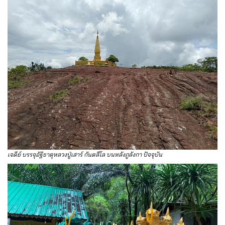
เจดีย์ บรรจุอัฐิธาตุหลวงปู่เสาร์ กันตสีโล บนหลังภูลังกา ปัจจุบัน