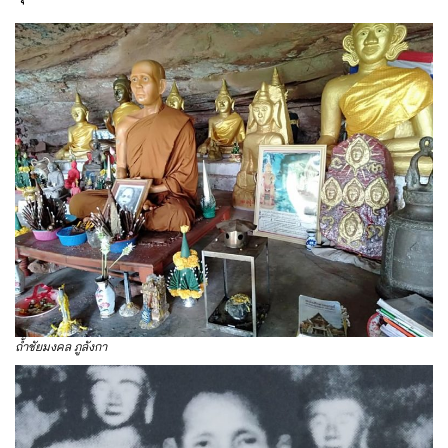
ถ้ำชัยมงคล ภูลังกา