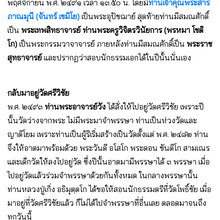
พฤศจิกายน พ.ศ. ๒๔๙๑ เวลา ๑๓.๕๐ น. โดยมี
ท่านเจ้าคุณพระสาร
ภาณมุนี (จันทร์ เขมิโย)
เป็นพระอุปัชฌาย์ สุดท้ายท่านมีสมณศักดิ์
เป็น
พระเทพสิทธาจารย์
ท่านพระครูวิจิตรวินัยการ (พรหมา โชติ
โก)
เป็นพระกรรมวาจาจารย์ ภายหลังท่านมีสมณศักดิ์เป็น
พระราช
สุทธาจารย์
และปรากฏว่าสอบนักธรรมเอกได้ในปีนั้นนั่นเอง
กลับมาอยู่วัดศรีวิชัย
พ.ศ. ๒๔๙๓
ท่านพระอาจารย์วัง
ได้สั่งให้ไปอยู่วัดศรีวิชัย เพราะปี
นั้นวัดว่างจากพระ ไม่มีพระมาจำพรรษา ท่านเป็นห่วงวัดและ
ญาติโยม เพราะท่านเป็นผู้ริเริ่มสร้างเป็นวัดตั้งแต่ พ.ศ. ๒๔๘๒ ท่าน
จึงให้อาตมาพร้อมด้วย พระวันดี อโสโก พระดอน ขันติโก สามเณร
และเด็กวัดให้ลงไปอยู่วัด ซึ่งปีนั้นอาตมามีพรรษาได้ ๓ พรรษา เมื่อ
ไปอยู่วัดแล้วร่วมจำพรรษาด้วยกันทั้งหมด ในกลางพรรษานั้น
ท่านหลวงปู่เกิ่ง อธิมุตฺตโก ได้ขอให้สอนนักธรรมตรีที่วัดโพธิ์ชัย เมื่อ
มาอยู่ที่วัดศรีวิชัยแล้ว ก็ไม่ได้ไปจำพรรษาที่อื่นเลย ตลอดมาจนถึง
ทุกวันนี้