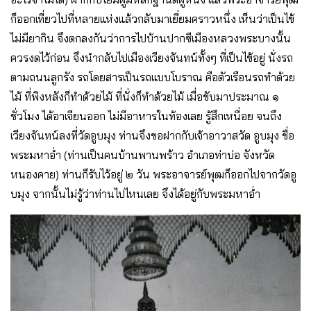
ก็ออกเที่ยวไปที่หลายแห่งแล้วกลับมาเยี่ยมคราวหนึ่ง เห็นว่าเป็นไข้
ไม่มียากิน จึงตกลงกันว่าการไปบ้านปากซีเมืองหลวงพระบางนั้น
ควรงดไว้ก่อน จึงนำกลับไปเมืองเวียงจันทน์ทั้งๆ ที่เป็นไข้อยู่ นั่งรถ
ตามถนนลูกรัง รถโดยสารเป็นรถแบบโบราณ คือตัวเรือนรถทำด้วย
ไม้ ที่พิงหลังก็ทำด้วยไม้ ที่นั่งก็ทำด้วยไม้ เมื่อขับมาประมาณ ๑
ชั่วโมง ได้อาเจียนออก ไม่มีอาหารในท้องเลย รู้สึกเหนื่อย จนถึง
เวียงจันทน์ลงที่วัดอูบมุง ท่านจึงขอฝากกับเจ้าอาวาสวัด อูบมุง ชื่อ
พระมหาอ่ำ (ท่านเป็นคนบ้านพานพร้าว อำเภอท่าบ่อ จังหวัด
หนองคาย) ท่านก็รับไว้อยู่ ๒ วัน พระอาจารย์พุฒก็ออกไปจากวัดอู
บมุง จากนั้นไม่รู้ว่าท่านไปไหนเลย จึงได้อยู่กับพระมหาอ่ำ