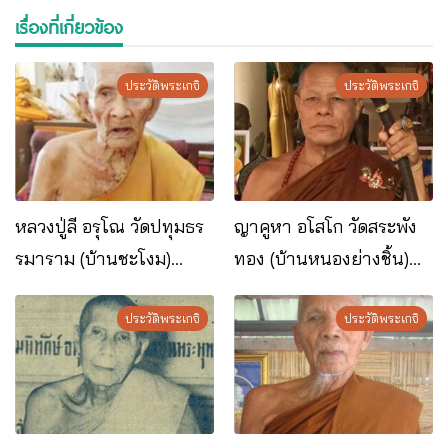
เรื่องที่เกี่ยวข้อง
ประวัติพระเกจิ
ประวัติพระเกจิ
หลวงปู่ลี อรุโณ วัดปทุมธร
ญาคูหา อโสโก วัดสระพัง
รมาราม (บ้านชะโงม)
ทอง (บ้านหนองย่างชิ้น)
อ.เมือง จ.นครพนม
อ.เรณูนคร จ.นครพนม
ประวัติพระเกจิ
ประวัติพระเกจิ