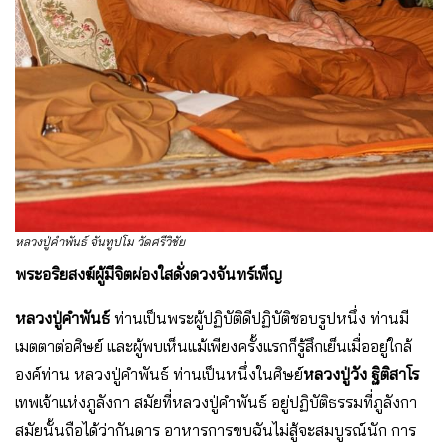
หลวงปู่คำพันธ์ จันทูปโม วัดศรีวิชัย
พระอริยสงฆ์ผู้มีจิตผ่องใสดั่งดวงจันทร์เพ็ญ
หลวงปู่คำพันธ์
ท่านเป็นพระผู้ปฏิบัติดีปฏิบัติชอบรูปหนึ่ง ท่านมี
เมตตาต่อศิษย์ และผู้พบเห็นแม้เพียงครั้งแรกก็รู้สึกเย็นเมื่ออยู่ใกล้
องค์ท่าน หลวงปู่คำพันธ์ ท่านเป็นหนึ่งในศิษย์
หลวงปู่วัง ฐิติสาโร
เทพเจ้าแห่งภูลังกา สมัยที่หลวงปู่คำพันธ์ อยู่ปฏิบัติธรรมที่ภูลังกา
สมัยนั้นถือได้ว่ากันดาร อาหารการขบฉันไม่สู้จะสมบูรณ์นัก การ