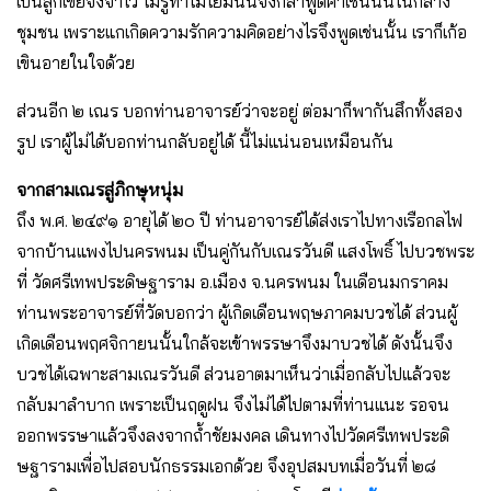
เป็นลูกเขยจงจำไว้ ไม่รู้ทำไมโยมนั้นจึงกล้าพูดคำเช่นนั้นในกลาง
ชุมชน เพราะแกเกิดความรักความคิดอย่างไรจึงพูดเช่นนั้น เราก็เก้อ
เขินอายในใจด้วย
ส่วนอีก ๒ เณร บอกท่านอาจารย์ว่าจะอยู่ ต่อมาก็พากันสึกทั้งสอง
รูป เราผู้ไม่ได้บอกท่านกลับอยู่ได้ นี้ไม่แน่นอนเหมือนกัน
จากสามเณรสู่ภิกษุหนุ่ม
ถึง พ.ศ. ๒๔๙๑ อายุได้ ๒๐ ปี ท่านอาจารย์ได้ส่งเราไปทางเรือกลไฟ
จากบ้านแพงไปนครพนม เป็นคู่กันกับเณรวันดี แสงโพธิ์ ไปบวชพระ
ที่ วัดศรีเทพประดิษฐาราม อ.เมือง จ.นครพนม ในเดือนมกราคม
ท่านพระอาจารย์ที่วัดบอกว่า ผู้เกิดเดือนพฤษภาคมบวชได้ ส่วนผู้
เกิดเดือนพฤศจิกายนนั้นใกล้จะเข้าพรรษาจึงมาบวชได้ ดังนั้นจึง
บวชได้เฉพาะสามเณรวันดี ส่วนอาตมาเห็นว่าเมื่อกลับไปแล้วจะ
กลับมาลำบาก เพราะเป็นฤดูฝน จึงไม่ได้ไปตามที่ท่านแนะ รอจน
ออกพรรษาแล้วจึงลงจากถ้ำชัยมงคล เดินทางไปวัดศรีเทพประดิ
ษฐารามเพื่อไปสอบนักธรรมเอกด้วย จึงอุปสมบทเมื่อวันที่ ๒๘