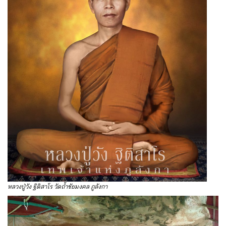
หลวงปู่วัง ฐิติสาโร วัดถ้ำชัยมงคล ภูลังกา