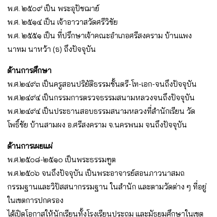
พ.ศ. ๒๕๐๙ เป็น พระอุปัชฌาย์
พ.ศ. ๒๕๑๔ เป็น เจ้าอาวาสวัดศรีวิชัย
พ.ศ. ๒๕๕๑ เป็น ที่ปรึกษาเจ้าคณะอำเภอศรีสงคราม บ้านแพง
นาทม นาหว้า (ธ) ถึงปัจจุบัน
ด้านการศึกษา
พ.ศ.๒๔๙๓ เป็นครูสอนปริยัติธรรมชั้นตรี-โท-เอก-จนถึงปัจจุบัน
พ.ศ.๒๔๙๔ เป็นกรรมการตรวจธรรมสนามหลวงจนถึงปัจจุบัน
พ.ศ.๒๔๙๔ เป็นประธานสอบธรรมสนามหลวงที่สำนักเรียน วัด
โพธิ์ชัย บ้านสามผง อ.ศรีสงคราม จ.นครพนม จนถึงปัจจุบัน
ด้านการเผยแผ่
พ.ศ.๒๕๐๘-๒๕๑๐ เป็นพระธรรมฑูต
พ.ศ.๒๕๐๖ จนถึงปัจจุบัน เป็นพระอาจารย์สอนภาวนาสมถ
กรรมฐานและวิปัสสนากรรมฐาน ในสำนัก และตามวัดต่าง ๆ ที่อยู่
ในเขตการปกครอง
ได้เปิดโอกาสให้นักเรียนทั้งโรงเรียนประถม และมัธยมศึกษาในเขต