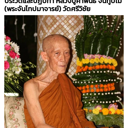
ประวัติและปฏิปทา หลวงปู่คำพันธ์ จันทูปโม
(พระจันโทปมาจารย์) วัดศรีวิชัย