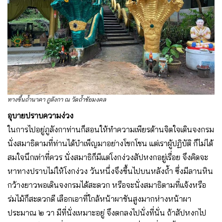
ทางขึ้นถ้ำนาคา ภูลังกา ณ วัดถ้ำชัยมงคล
อุบายปราบความง่วง
ในการไปอยู่ภูลังกาท่านก็สอนให้ทำความเพียรด้านจิตใจเดินจงกรม
นั่งสมาธิตามที่ท่านได้บำเพ็ญมาอย่างโชกโชน แต่เราผู้ปฏิบัติ ก็ไม่ได้
สมใจนึกเท่าที่ควร นั่งสมาธิก็มีแต่โงกง่วงสัปหงกอยู่เรื่อย จึงคิดจะ
หาทางปราบไม่ให้โงกง่วง วันหนึ่งจึงขึ้นไปบนหลังถ้ำ ซึ่งมีลานหิน
กว้างยาวพอเดินจงกรมได้สะดวก หรือจะนั่งสมาธิตามที่แจ้งหรือ
ร่มไม้ก็สะดวกดี เลือกเอาที่ใกล้หน้าผาชันสูงมากห่างหน้าผา
ประมาณ ๒ วา มีที่นั่งเหมาะอยู่ จึงตกลงไปนั่งที่นั่น ถ้าสัปหงกไป