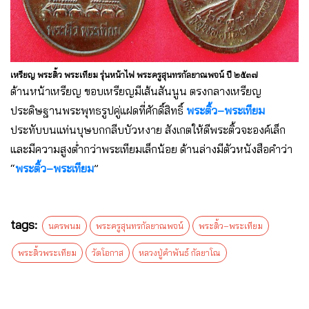
เหรียญ พระติ้ว พระเทียม รุ่นหน้าไฟ พระครูสุนทรกัลยาณพจน์ ปี ๒๕๓๗
ด้านหน้าเหรียญ ขอบเหรียญมีเส้นสันนูน ตรงกลางเหรียญ
ประดิษฐานพระพุทธรูปคู่แฝดที่ศักดิ์สิทธิ์
พระติ้ว–พระเทียม
ประทับบนแท่นบุษบกกลีบบัวหงาย สังเกตให้ดีพระติ้วจะองค์เล็ก
และมีความสูงต่ำกว่าพระเทียมเล็กน้อย ด้านล่างมีตัวหนังสือคำว่า
“
พระติ้ว–พระเทียม
”
tags:
นครพนม
พระครูสุนทรกัลยาณพจน์
พระติ้ว–พระเทียม
พระติ้วพระเทียม
วัดโอกาส
หลวงปู่คำพันธ์ กัลยาโณ