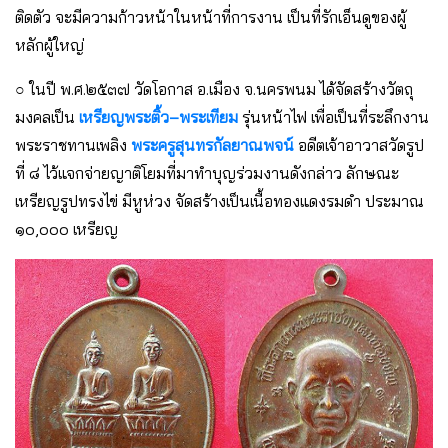
ติดตัว จะมีความก้าวหน้าในหน้าที่การงาน เป็นที่รักเอ็นดูของผู้
หลักผู้ใหญ่
○ ในปี พ.ศ.๒๕๓๗ วัดโอกาส อ.เมือง จ.นครพนม ได้จัดสร้างวัตถุ
มงคลเป็น
เหรียญพระติ้ว–พระเทียม
รุ่นหน้าไฟ เพื่อเป็นที่ระลึกงาน
พระราชทานเพลิง
พระครูสุนทรกัลยาณพจน์
อดีตเจ้าอาวาสวัดรูป
ที่ ๘ ไว้แจกจ่ายญาติโยมที่มาทำบุญร่วมงานดังกล่าว ลักษณะ
เหรียญรูปทรงไข่ มีหูห่วง จัดสร้างเป็นเนื้อทองแดงรมดำ ประมาณ
๑๐,๐๐๐ เหรียญ