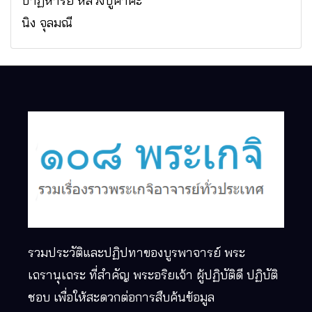
ปาฏิหาริย์ หลวงปู่คำคะ
นิง จุลมณี
รวมประวัติและปฏิปทาของบูรพาจารย์ พระ
เถรานุเถระ ที่สำคัญ พระอริยเจ้า ผู้ปฏิบัติดี ปฏิบัติ
ชอบ เพื่อให้สะดวกต่อการสืบค้นข้อมูล