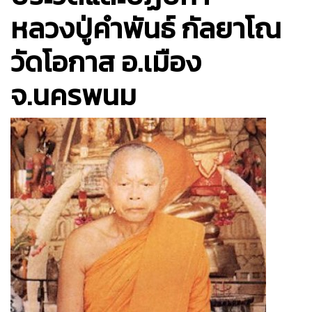
หลวงปู่คำพันธ์ กัลยาโณ
วัดโอกาส อ.เมือง
จ.นครพนม