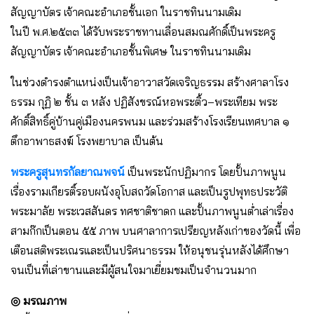
สัญญาบัตร เจ้าคณะอำเภอชั้นเอก ในราชทินนามเดิม
ในปี พ.ศ.๒๕๓๓ ได้รับพระราชทานเลื่อนสมณศักดิ์เป็นพระครู
สัญญาบัตร เจ้าคณะอำเภอชั้นพิเศษ ในราชทินนามเดิม
ในช่วงดำรงตำแหน่งเป็นเจ้าอาวาสวัดเจริญธรรม สร้างศาลาโรง
ธรรม กุฏิ ๒ ชั้น ๓ หลัง ปฏิสังขรณ์หอพระติ้ว–พระเทียม พระ
ศักดิ์สิทธิ์คู่บ้านคู่เมืองนครพนม และร่วมสร้างโรงเรียนเทศบาล ๑
ตึกอาพาธสงฆ์ โรงพยาบาล เป็นต้น
พระครูสุนทรกัลยาณพจน์
เป็นพระนักปฏิมากร โดยปั้นภาพนูน
เรื่องรามเกียรติ์รอบผนังอุโบสถวัดโอกาส และเป็นรูปพุทธประวัติ
พระมาลัย พระเวสสันดร ทศชาติชาดก และปั้นภาพนูนต่ำเล่าเรื่อง
สามก๊กเป็นตอน ๕๕ ภาพ บนศาลาการเปรียญหลังเก่าของวัดนี้ เพื่อ
เตือนสติพระเณรและเป็นปริศนาธรรม ให้อนุชนรุ่นหลังได้ศึกษา
จนเป็นที่เล่าขานและมีผู้สนใจมาเยี่ยมชมเป็นจำนวนมาก
◎ มรณภาพ