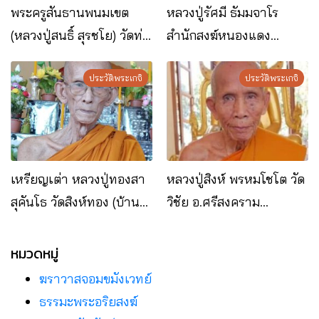
พระครูสันธานพนมเขต
หลวงปู่รัศมี ธัมมจาโร
(หลวงปู่สนธิ์ สุรชโย) วัดท่า
สำนักสงฆ์หนองแดง
ดอกแก้วเหนือ อ.ท่าอุเทน
อ.ปลาปาก จ.นครพนม
จ.นครพนม
ประวัติพระเกจิ
ประวัติพระเกจิ
เหรียญเต่า หลวงปู่ทองสา
หลวงปู่สิงห์ พรหมโชโต วัด
สุคันโธ วัดสิงห์ทอง (บ้าน
วิชัย อ.ศรีสงคราม
หมูม่น) อ.นาทม
จ.นครพนม
จ.นครพนม
หมวดหมู่
ฆราวาสจอมขมังเวทย์
ธรรมะพระอริยสงฆ์