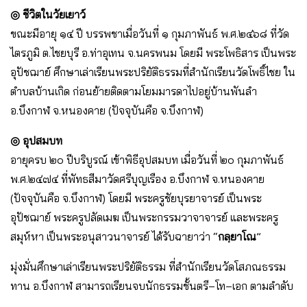
◎ ชีวิตในวัยเยาว์
ขณะมีอายุ ๑๔ ปี บรรพชาเมื่อวันที่ ๑ กุมภาพันธ์ พ.ศ.๒๔๖๘ ที่วัด
ไตรภูมิ ต.ไชยบุรี อ.ท่าอุเทน จ.นครพนม โดยมี พระโพธิสาร เป็นพระ
อุปัชฌาย์ ศึกษาเล่าเรียนพระปริยัติธรรมที่สำนักเรียนวัดโพธิ์ไชย ใน
ตำบลบ้านเกิด ก่อนย้ายติดตามโยมมารดาไปอยู่บ้านพันลำ
อ.บึงกาฬ จ.หนองคาย (ปัจจุบันคือ จ.บึงกาฬ)
◎ อุปสมบท
อายุครบ ๒๐ ปีบริบูรณ์ เข้าพิธีอุปสมบท เมื่อวันที่ ๒๐ กุมภาพันธ์
พ.ศ.๒๔๗๔ ที่พัทธสีมาวัดศรีบุญเรือง อ.บึงกาฬ จ.หนองคาย
(ปัจจุบันคือ จ.บึงกาฬ) โดยมี พระครูชัยบุรยาจารย์ เป็นพระ
อุปัชฌาย์ พระครูปลัดเมฆ เป็นพระกรรมวาจาจารย์ และพระครู
สมุห์หา เป็นพระอนุสาวนาจารย์ ได้รับฉายาว่า “
กลฺยาโณ
”
มุ่งมั่นศึกษาเล่าเรียนพระปริยัติธรรม ที่สำนักเรียนวัดโสภณธรรม
ทาน อ.บึงกาฬ สามารถเรียนจบนักธรรมชั้นตรี–โท–เอก ตามลำดับ