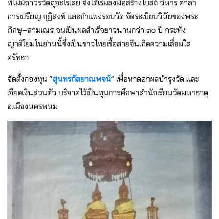
ที่ไม่มีถาวรวัตถุอะไรเลย จึงได้เริ่มลงมือสร้างโบสถ์ วิหาร ศาลา
การเปรียญ กุฏิสงฆ์ และกำแพงรอบวัด จัดระเบียบวินัยของพระ
ภิกษุ–สามเณร จนเป็นผลสำเร็จยาวนานกว่า ๓๐ ปี กระทั่ง
ญาติโยมในย่านนี้ซึ่งเป็นชาวไทยเชื้อสายจีนเกิดความเลื่อมใส
ศรัทธา
จัดตั้งกองทุน “
สุนทรกัลยาณพจน์
” เพื่อหาดอกผลบำรุงวัด และ
เจียดเงินส่วนตัว บริจาคไว้เป็นทุนการศึกษาสำนักเรียนวัดมหาธาตุ
อ.เมืองนครพนม