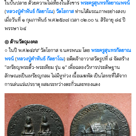
ในบั้นปลาย ด้วยความไม่เที่ยงในสังขาร
พระครูสุนทรกัลยาณพจน์
(
หลวงปู่คำพันธ์ กัลยาโณ
)
วัดโอกาส
ท่านได้มรณภาพอย่างสงบ
เมื่อวันที่ ๑ กุมภาพันธ์ พ.ศ.๒๕๓๗ เวลา ๐๒.๐๐ น. สิริอายุ ๘๔ ปี
พรรษา ๖๔
◎ ด้านวัตถุมงคล
○ ในปี พ.ศ.๒๔๙๙ วัดโอกาส จ.นครพนม โดย
พระครูสุนทรกัลยาณ
พจน์
(
หลวงปู่คำพันธ์ กัลยาโณ
) อดีตเจ้าอาวาสวัดรูปที่ ๘ จัดสร้าง
“เหรียญพระติ้ว-พระเทียม รุ่น ๑” เพื่อฉลองวิหารประดิษฐาน
ลักษณะเป็นเหรียญกลม ไม่มีหูห่วง เนื้อเมฆพัด เป็นโลหะที่ได้จาก
การเล่นแร่แปรธาตุ ผสมระหว่างตะกั่วและทองแดง