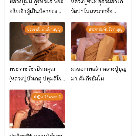
หลวงปู่มั่น ภูริทัตโต พระ
หลวงปู่ชนะ อุตตมลาโภ
อริยเจ้าผู้เป็นบิดาของ
วัดป่าโนนหมากอื๋อ
พระกรรมฐาน
อ.เมือง จ.มหาสารคาม
ประชาสัมพันธ์งานบุญ
ประชาสัมพันธ์งานบุญ
พระราชวัชรปัทมคุณ
มรณภาพแล้ว หลวงปู่บุญ
(หลวงปู่บัวเกตุ ปทุมสิโร)
มา คัมภีรธัมโม
มรณภาพแล้ว วัดป่า
ดาราภิรมย์ อ.แม่ริม
ปาฏิหาริย์พระเกจิ
จ.เชียงใหม่