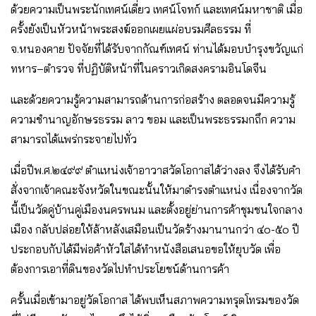
ด้วยความเป็นพระนักเทศน์เดี่ยว เทศน์โจทก์ และเทศน์มหาชาติ เมื่อ
ครั้งยังเป็นหัวหน้าพระสงฆ์ออกเผยแผ่อบรมศีลธรรม ที่
จ.หนองคาย ปัจจัยที่ได้รับจากกัณฑ์เทศน์ ท่านได้มอบบำรุงขวัญแก่
ทหาร–ตำรวจ ที่ปฏิบัติหน้าที่ในคราวเกิดสงครามอินโดจีน
และด้วยความรู้ความสามารถด้านการก่อสร้าง ตลอดจนมีความรู้
ความชำนาญอักษรธรรม ลาว ขอม และเป็นพระธรรมกถึก ความ
สามารถได้แพร่กระจายไปทั่ว
เมื่อปีพ.ศ.๒๔๙๙ ตำแหน่งเจ้าอาวาสวัดโอกาสได้ว่างลง จึงได้รับคำ
สั่งจากเจ้าคณะจังหวัดในขณะนั้นให้มาดำรงตำแหน่ง เนื่องจากวัด
นี้เป็นวัดคู่บ้านคู่เมืองนครพนม และตั้งอยู่ย่านการค้าชุมชนใจกลาง
เมือง กลับปล่อยให้ล้าหลังเสมือนเป็นวัดร้างมานานกว่า ๔๐-๕๐ ปี
ประกอบกับได้มีพ่อค้าหัวใสได้ทำหนังสือเสนอขอให้ยุบวัด เพื่อ
ต้องการเอาที่ดินของวัดไปทำประโยชน์ด้านการค้า
ครั้นเมื่อเข้ามาอยู่วัดโอกาส ได้พบเห็นสภาพความทรุดโทรมของวัด