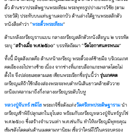
ติ้ว ด้านขวาประดิษฐานพระเทียม พระพุทธรูปปางมารวิชัย (ตาม
ประวัติ) ประทับบนแท่นฐานดอกบัว ด้านล่างใต้ฐานพระสลักตัว
หนังสือคำว่า “
พระติ้วพระเทียม
”
ด้านหลังเหรียญราบแบน กลางเหรียญสลักตัวหนังสือนูน ๒ บรรทัด
ระบุ “
สร้างเมื่อ พ.ศ.๒๕๐๐
” บรรทัดถัดมา “
วัดโอกาศนครพนม
”
ทั้งนี้ มีจุดสังเกตคือ ด้านหน้าเหรียญ พระติ้วองค์ซ้ายมือ บริเวณเกศ
คตเอียงงอไปทางซ้าย เนื่อง จากช่างที่แกะบล็อกแกะพลาดโดยไม่
ตั้งใจ จึงปล่อยเลยตามเลย เซียนพระเรียกชื่อรุ่นนี้ว่า
รุ่นเกศคต
เหรียญแท้ถ้าใช้กล้องส่องพระจะพบตำหนิเส้นยาวคล้ายตัววาย
เหนือเกศลากมาถึงกึ่งกลางเหรียญระดับใบหู
หลวงปู่จันทร์ เขมิโย
พระเกจิชื่อดังแห่ง
วัดศรีเทพประดิษฐาราม
นำ
เหรียญเข้าพิธีปลุกเสกในอุโบสถ พร้อมกับเหรียญหลวงปู่จันทร์รูปไข่
พ.ศ.๒๕๐๐ ซึ่งสร้างจำนวนเท่า พ.ศ.เช่นกัน ทำให้เหรียญมีพุทธคุณ
เข้มขลังโดดเด่นด้านเมตตามหานิยม เชื่อว่าใครมีไว้ในครอบครอง