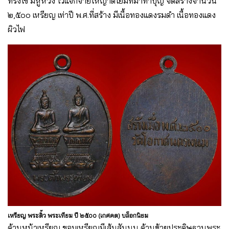
ทรงไข่ มีหูห่วง ไว้แจกจ่ายให้ญาติโยมที่มาทำบุญ จัดสร้างจำนวน
๒,๕๐๐ เหรียญ เท่าปี พ.ศ.ที่สร้าง มีเนื้อทองแดงรมดำ เนื้อทองแดง
ผิวไฟ
เหรียญ พระติ้ว พระเทียม ปี ๒๕๐๐ (เกศคต) บล็อกนิยม
ด้านหน้าเหรียญ ขอบเหรียญมีเส้นสันนูน ด้านซ้ายประดิษฐานพระ