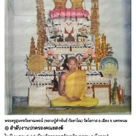
พระครูสุนทรกัลยาณพจน์ (หลวงปู่คำพันธ์ กัลยาโณ) วัดโอกาส อ.เมือง จ.นครพนม
◎ ลำดับงานปกครองคณะสงฆ์