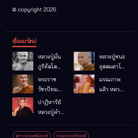
© copyright 2026
เรื่องมาใหม่
หลวงปู่มั่น
หลวงปู่ชนะ
ภูริทัตโต
อุตตมลาโภ
พระอริยเจ้า
วัดป่าโนน
พระราช
มรณภาพ
ผู้เป็นบิดา
หมากอื๋อ
วัชรปัทม
แล้ว หลวง
ของพระกร
อ.เมือง
คุณ (หลวง
ปู่บุญมา
ปาฏิหาริย์
รมฐาน
จ.มหาสารคาม
ปู่บัวเกตุ
คัมภีรธัมโม
หลวงปู่คำ
ปทุมสิโร)
คะนิง จุล
มรณภาพ
มณี
ฆราวาสจอมขมังเวทย์
ธรรมะพระอริยสงฆ์