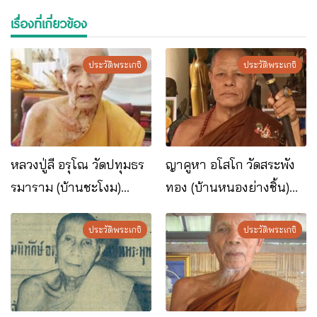
เรื่องที่เกี่ยวข้อง
ประวัติพระเกจิ
ประวัติพระเกจิ
หลวงปู่ลี อรุโณ วัดปทุมธร
ญาคูหา อโสโก วัดสระพัง
รมาราม (บ้านชะโงม)
ทอง (บ้านหนองย่างชิ้น)
อ.เมือง จ.นครพนม
อ.เรณูนคร จ.นครพนม
ประวัติพระเกจิ
ประวัติพระเกจิ