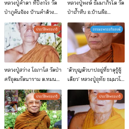
หลวงปู่คำตา ทีปังกโร วัด
หลวงปู่พงษ์ ธัมมาภิรโต วัด
ป่าภูคันจ้อง บ้านคำด้วง
ป่าถ้ำหีบ อ.บ้านผือ
อ.บ้านผือ จ.อุดรธานี
จ.อุดรธานี
ประวัติพระเกจิ
ธรรมะพระอริยสงฆ์
หลวงปู่สว่าง โอภาโส วัดป่า
‘ตัวบุญตัวบาปอยู่ที่ธาตุรู้ผู้
ศรีอุดมรัตนาราม ต.ทมนา
เดียว’ หลวงปู่อุทัย ธมฺมวโร
งาม อ.โนนสะอาด
วัดภูย่าอู่
จ.อุดรธานี
ประวัติพระเกจิ
ประวัติพระเกจิ