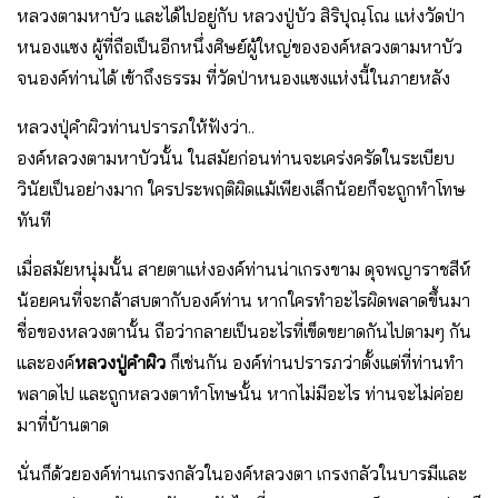
หลวงตามหาบัว และได้ไปอยู่กับ หลวงปู่บัว สิริปุณฺโณ แห่งวัดป่า
หนองแซง ผู้ที่ถือเป็นอีกหนึ่งศิษย์ผู้ใหญ่ขององค์หลวงตามหาบัว
จนองค์ท่านได้ เข้าถึงธรรม ที่วัดป่าหนองแซงแห่งนี้ในภายหลัง
หลวงปุ่คำผิวท่านปรารภให้ฟังว่า..
องค์หลวงตามหาบัวนั้น ในสมัยก่อนท่านจะเคร่งครัดในระเบียบ
วินัยเป็นอย่างมาก ใครประพฤติผิดแม้เพียงเล็กน้อยก็จะถูกทำโทษ
ทันที
เมื่อสมัยหนุ่มนั้น สายตาแห่งองค์ท่านน่าเกรงขาม ดุจพญาราชสีห์
น้อยคนที่จะกล้าสบตากับองค์ท่าน หากใครทำอะไรผิดพลาดขึ้นมา
ชื่อของหลวงตานั้น ถือว่ากลายเป็นอะไรที่เข็ดขยาดกันไปตามๆ กัน
และองค์
หลวงปู่คำผิว
ก็เช่นกัน องค์ท่านปรารภว่าตั้งแต่ที่ท่านทำ
พลาดไป และถูกหลวงตาทำโทษนั้น หากไม่มีอะไร ท่านจะไม่ค่อย
มาที่บ้านตาด
นั่นก็ด้วยองค์ท่านเกรงกลัวในองค์หลวงตา เกรงกลัวในบารมีและ