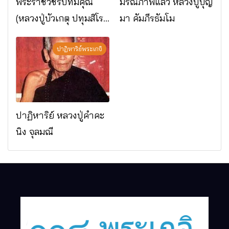
พระราชวัชรปัทมคุณ
มรณภาพแล้ว หลวงปู่บุญ
(หลวงปู่บัวเกตุ ปทุมสิโร)
มา คัมภีรธัมโม
มรณภาพแล้ว วัดป่า
ดาราภิรมย์ อ.แม่ริม
ปาฏิหาริย์พระเกจิ
จ.เชียงใหม่
ปาฏิหาริย์ หลวงปู่คำคะ
นิง จุลมณี