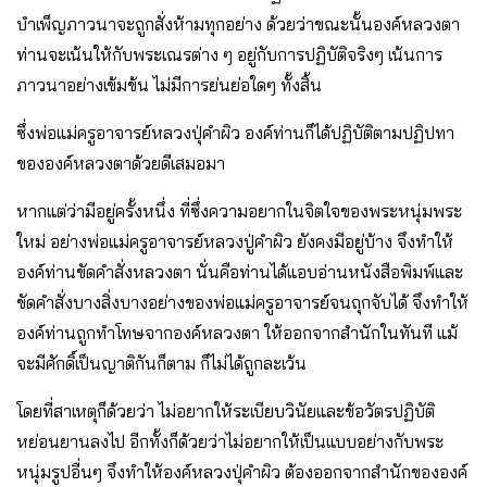
บำเพ็ญภาวนาจะถูกสั่งห้ามทุกอย่าง ด้วยว่าขณะนั้นองค์หลวงตา
ท่านจะเน้นให้กับพระเณรต่าง ๆ อยู่กับการปฏิบัติจริงๆ เน้นการ
ภาวนาอย่างเข้มข้น ไม่มีการย่นย่อใดๆ ทั้งสิ้น
ซึ่งพ่อแม่ครูอาจารย์หลวงปุ่คำผิว องค์ท่านก็ได้ปฏิบัติตามปฏิปทา
ขององค์หลวงตาด้วยดีเสมอมา
หากแต่ว่ามีอยู่ครั้งหนึ่ง ที่ซึ่งความอยากในจิตใจของพระหนุ่มพระ
ใหม่ อย่างพ่อแม่ครูอาจารย์หลวงปู่คำผิว ยังคงมีอยู่บ้าง จึงทำให้
องค์ท่านขัดคำสั่งหลวงตา นั่นคือท่านได้แอบอ่านหนังสือพิมพ์และ
ขัดคำสั่งบางสิ่งบางอย่างของพ่อแม่ครูอาจารย์จนถุกจับได้ จึงทำให้
องค์ท่านถูกทำโทษจากองค์หลวงตา ให้ออกจากสำนักในทันที แม้
จะมีศักดิ์เป็นญาติกันก็ตาม ก็ไม่ได้ถูกละเว้น
โดยที่สาเหตุก็ด้วยว่า ไม่อยากให้ระเบียบวินัยและข้อวัตรปฏิบัติ
หย่อนยานลงไป อีกทั้งก็ด้วยว่าไม่อยากให้เป็นแบบอย่างกับพระ
หนุ่มรูปอื่นๆ จึงทำให้องค์หลวงปุ่คำผิว ต้องออกจากสำนักขององค์