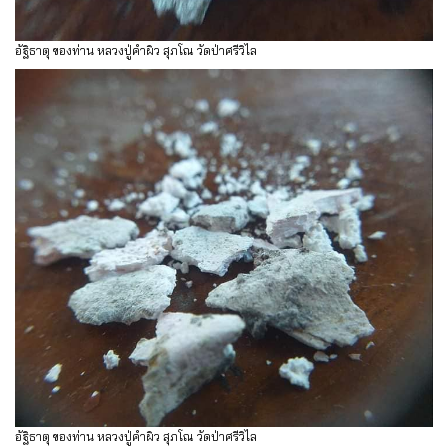
อัฐิธาตุ ของท่าน หลวงปู่คำผิว สุภโณ วัดป่าศรีวิไล
อัฐิธาตุ ของท่าน หลวงปู่คำผิว สุภโณ วัดป่าศรีวิไล