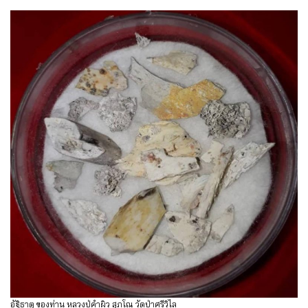
อัฐิธาตุ ของท่าน หลวงปู่คำผิว สุภโณ วัดป่าศรีวิไล