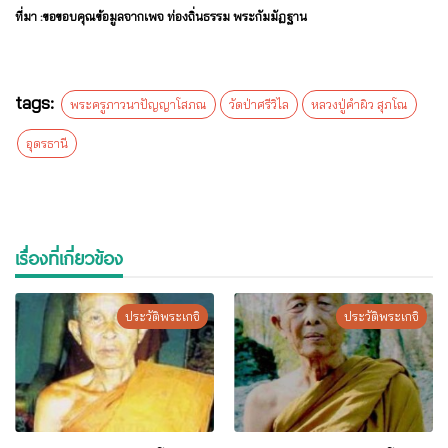
ที่มา :ขอขอบคุณข้อมูลจากเพจ ท่องถิ่นธรรม พระกัมมัฏฐาน
tags:
พระครูภาวนาปัญญาโสภณ
วัดป่าศรีวิไล
หลวงปู่คำผิว สุภโณ
อุดรธานี
เรื่องที่เกี่ยวข้อง
ประวัติพระเกจิ
ประวัติพระเกจิ