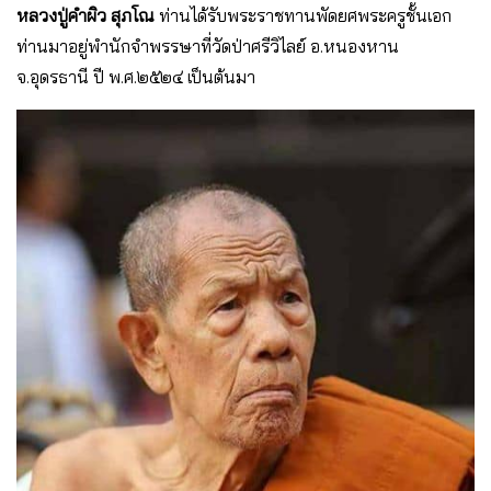
หลวงปู่คำผิว สุภโณ
ท่านได้รับพระราชทานพัดยศพระครูชั้นเอก
ท่านมาอยู่พำนักจำพรรษาที่วัดป่าศรีวิไลย์ อ.หนองหาน
จ.อุดรธานี ปี พ.ศ.๒๕๒๔ เป็นต้นมา