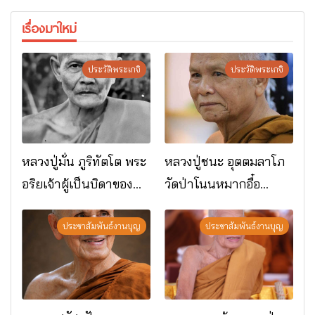
เรื่องมาใหม่
ประวัติพระเกจิ
ประวัติพระเกจิ
หลวงปู่มั่น ภูริทัตโต พระ
หลวงปู่ชนะ อุตตมลาโภ
อริยเจ้าผู้เป็นบิดาของ
วัดป่าโนนหมากอื๋อ
พระกรรมฐาน
อ.เมือง จ.มหาสารคาม
ประชาสัมพันธ์งานบุญ
ประชาสัมพันธ์งานบุญ