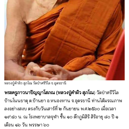
หลวงปู่คำผิว สุภโณ วัดป่าศรีวิไล จ.อุดรธานี
พระครูภาวนาปัญญาโสภณ
(หลวงปู่คำผิว สุภโณ
) วัดป่าศรีวิไล
บ้านโนนธาตุ ต.บ้านยา อ.หนองหาน จ.อุดรธานี ท่านได้มรณภาพ
ลงอย่างสงบ ตรงกับวันเสาร์ที่ ๒ กันยายน พ.ศ.๒๕๖๐ เมื่อเวลา
๑๙:๔๐ น. ณ โรงพยาบาลจุฬา ชั้น ๑๐ ตึกภูมิสิริ สิริอายุ ๘๐ ปี ๑
เดือน ๑๖ วัน พรรษา ๖๐