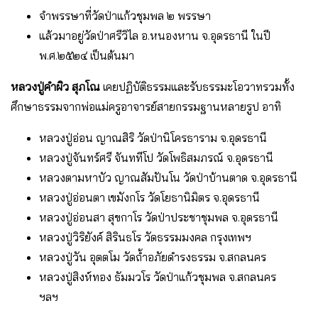
จำพรรษาที่วัดป่าแก้วชุมพล ๒ พรรษา
แล้วมาอยู่วัดป่าศรีวิไล อ.หนองหาน จ.อุดรธานี ในปี
พ.ศ.๒๕๒๔ เป็นต้นมา
หลวงปู่คำผิว สุภโณ
เคยปฏิบัติธรรมและรับธรรมะโอวาทรวมทั้ง
ศึกษาธรรมจากพ่อแม่ครูอาจารย์สายกรรมฐานหลายรูป อาทิ
หลวงปู่อ่อน ญาณสิริ วัดป่านิโครธาราม จ.อุดรธานี
หลวงปู่จันทร์ศรี จันททีโป วัดโพธิสมภรณ์ จ.อุดรธานี
หลวงตามหาบัว ญาณสัมปันโน วัดป่าบ้านตาด จ.อุดรธานี
หลวงปู่อ่อนตา เขมังกโร วัดโยธานิมิตร จ.อุดรธานี
หลวงปู่อ่อนสา สุขกาโร วัดป่าประชาชุมพล จ.อุดรธานี
หลวงปู่วิริยังค์ สิรินธโร วัดธรรมมงคล กรุงเทพฯ
หลวงปู่วัน อุตตโม วัดถ้ำอภัยดำรงธรรม จ.สกลนคร
หลวงปู่สิงห์ทอง ธัมมวโร วัดป่าแก้วชุมพล จ.สกลนคร
ฯลฯ