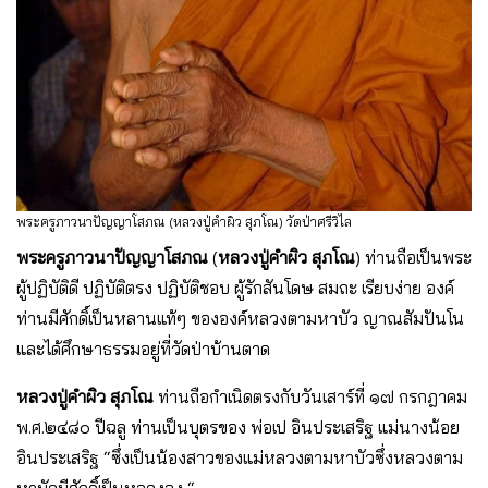
พระครูภาวนาปัญญาโสภณ (หลวงปู่คำผิว สุภโณ) วัดป่าศรีวิไล
พระครูภาวนาปัญญาโสภณ
(
หลวงปู่คำผิว สุภโณ
) ท่านถือเป็นพระ
ผู้ปฏิบัติดี ปฏิบัติตรง ปฏิบัติชอบ ผู้รักสันโดษ สมถะ เรียบง่าย องค์
ท่านมีศักดิ์เป็นหลานแท้ๆ ขององค์หลวงตามหาบัว ญาณสัมปันโน
และได้ศึกษาธรรมอยู่ที่วัดป่าบ้านตาด
หลวงปู่คำผิว สุภโณ
ท่านถือกำเนิดตรงกับวันเสาร์ที่ ๑๗ กรกฎาคม
พ.ศ.๒๔๘๐ ปีฉลู ท่านเป็นบุตรของ พ่อเป อินประเสริฐ แม่นางน้อย
อินประเสริฐ “ซึ่งเป็นน้องสาวของแม่หลวงตามหาบัวซึ่งหลวงตาม