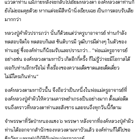
แววตาท่าน แม้ภายหลังจะกลับไปเยี่ยมหลวงตา องค์หลวงตาท่านก็
ยังไม่ยอมคุยด้วย หากแต่จะมีสีหน้านิ่งเรียบเฉย เป็นการตอบรับเสีย
มากกว่า
หลวงปู่คำผิวปรารภว่า นั่นก็ด้วยแต่ว่าครูบาอาจารย์ ท่านกำลัง
ทดสอบจิตใจ ทดสอบกิเลส ขันติบารมี วุฒิบารมีต่างๆ ในตัวของ
ท่านอยู่ ซึ่งองค์ท่านก็น้อมรับและปรารภว่า… “พ่อแม่ครูอาจารย์
อย่างเช่น องค์หลวงตามหาบัว เกิดอีกกี่ครั้ง ก็ไม่รู้ว่าจะมีโอกาสได้
เจอกับท่านอีกหรือไม่ ทั้งเรื่องของความเด็ดขาดและเด็ดเดี่ยว
ไม่มีใครเกินท่าน”
องค์หลวงตามหาบัวนั้น จึงถือว่าเป็นหนึ่งในพ่อแม่ครูอาจารย์ที่
องค์หลวงปู่คำผิวให้ความเคารพยำเกรงเป็นอย่างมาก ตั้งแต่อดีต
จนถึงคราวที่หลวงตาท่านละสังขาร และจนถึงทุกวันนี้ก็ตาม
จำพรรษาที่วัดป่าหนองแซง ๖ พรรษา หลังจากที่องค์หลวงปุ่คำผิว
ท่านได้ออกจากสำนักของหลวงตามหาบัวแล้ว องค์ท่านก็ได้ไปขอ
ข้อวัตร และอยู่ปฏิบัติกับพ่อแม่ครูอาจารย์