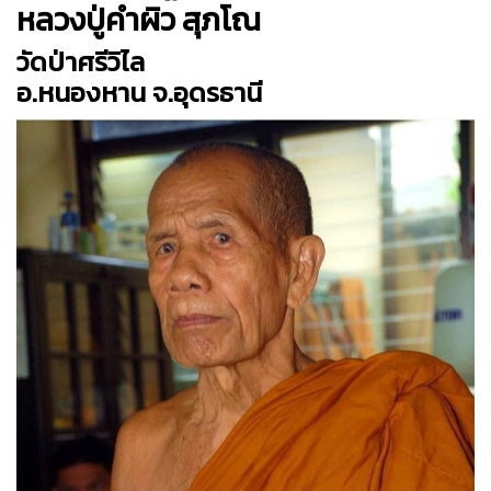
หลวงปู่คำผิว สุภโณ
วัดป่าศรีวิไล
อ.หนองหาน จ.อุดรธานี