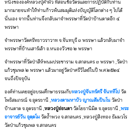
หนึ่งขององค์หลวงปุ่คำผิว ที่สอนข้อวัตรและการปฏิบัติกับท่าน
มากมายจนทำให้ท่านก้าวพ้นสมมุติแห่งบัญญัติโลกต่าง ๆ ไปได้
นั่นเอง จากนั้นท่านจึงกลับมาจำพรรษาที่วัดป่าบ้านตาดอีก ๔
พรรษา
จำพรรษาวัดศรัทธาวราวาท จ.จันทบุรี ๓ พรรษา แล้วกลับมาจำ
พรรษาที่บ้านเสาร์เล้า อ.หนองวัวซอ ๒ พรรษา
จำพรรษาที่วัดป่าสีห์พนมประชาราม จ.สกลนคร ๓ พรรษา ,วัดป่า
แก้วชุมพล ๒ พรรษา แล้วมาอยู่วัดป่าศรีวิไลย์ในปี พ.ศ.๒๕๒๔
จนถึงปัจจุบัน
องค์ท่านเคยอยู่อบรมศึกษาธรรมกับ
หลวงปู่จันทร์ศรี จันททีโป
วัด
โพธิสมภรณ์ จ.อุดรธานี ,
หลวงตามหาบัว ญาณสัมปันโน
วัดป่า
บ้านตาด จ.อุดรธานี ,
หลวงปู่อ่อนตา
วัดโยธานิมิต จ.อุดรธานี ,
พระ
อาจารย์วัน อุตฺตโม
วัดถ้ำพวง จ.สกลนคร ,หลวงปู่สิงทอง ธัมมวโร
วัดป่าแก้วชุมพล จ.สกลนคร