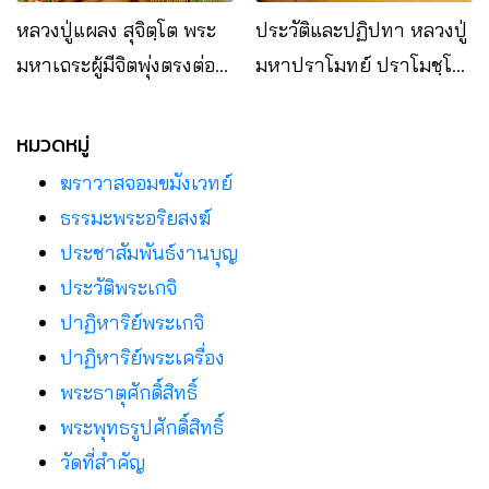
หลวงปู่แผลง สุจิตฺโต พระ
ประวัติและปฏิปทา หลวงปู่
มหาเถระผู้มีจิตพุ่งตรงต่อ
มหาปราโมทย์ ปราโมชฺโช
ธรรมดั่งแผลงศร
วัดป่านิโครธาราม
อ.หนองวัวซอ จ.อุดรธานี
หมวดหมู่
ฆราวาสจอมขมังเวทย์
ธรรมะพระอริยสงฆ์
ประชาสัมพันธ์งานบุญ
ประวัติพระเกจิ
ปาฏิหาริย์พระเกจิ
ปาฏิหาริย์พระเครื่อง
พระธาตุศักดิ์สิทธิ์
พระพุทธรูปศักดิ์สิทธิ์
วัดที่สําคัญ