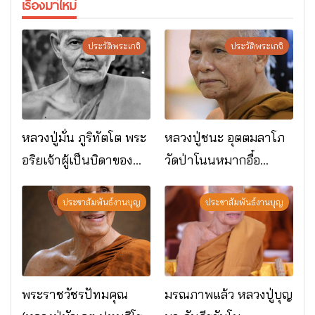
เรื่องมาใหม่
ประวัติพระเกจิ
ประวัติพระเกจิ
หลวงปู่มั่น ภูริทัตโต พระ
หลวงปู่ชนะ อุตตมลาโภ
อริยเจ้าผู้เป็นบิดาของ
วัดป่าโนนหมากอื๋อ
พระกรรมฐาน
อ.เมือง จ.มหาสารคาม
ประชาสัมพันธ์งานบุญ
ประชาสัมพันธ์งานบุญ
พระราชวัชรปัทมคุณ
มรณภาพแล้ว หลวงปู่บุญ