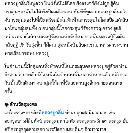
หลวงปู่กลิ่นจึงพูดว่า ปืนฝรั่งนี่ไม่ดีเลย ยิงตรงๆก็ยิงไม่ถูก สู้คัน
กระสุนของฉันไม่ได้ ยิงเป็ดเเต่โดนคน ทันทีที่พูดจบหลวงปู่กลิ่นคว้า
คันกระสุนส่องไปที่เป็ดพร้อมยิงในทันที เเต่กระสุนไม่โดนเป็ดเเต่กลับ
มาโดนกลุ่มคนทั้ง ๕ คนกลุ่มนี้โดยกระสุนก็ร้องครวญคราง ดูเเล้
วน่าเวทนายิ่งนัก หลวงปู่จึงถามว่าเจ็บไหม จากนั้นหลวงปู่จึงเดิน
กลับกุฎิ เช้าวันรุ่งขึ้น ก็มีคนกลุ่มหนึ่งนับสิบคนขนอาหารคาวหวาน
พายเรือมาขอพบหลวงปู่
ในจำนวนนี้มีกลุ่มคนทั้งห้าคนที่โดนกระสุนคดหลวงปู่อยู่ด้วย ท่าน
จึงถามว่าหายเจ็บรึยัง หนึ่งในจำนวนนั้นบอกว่าหายเเล้ว หลังจาก
วันนั้นเป็นต้นมา คนกลุ่มนี้ก็มาที่วัดสะพานสูงอีกหลายต่อหลาย
ครั้ง
◉ ด้านวัตถุมงคล
เครื่องรางของขลังที่
หลวงปู่กลิ่น
ท่านปลุกเสกมีมากมาย เช่น
ตะกรุดบารมีสิบทัศน์ ตะกรุดมหาโสฬส ตะกรุดเทพรักษา ตะกรุด ยัน
ตรี ตะกรุดชุดสามดอก พระปิดตา และ อื่นๆ อีกมากมาย