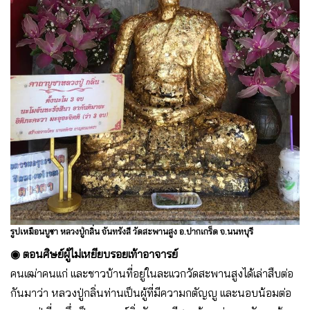
รูปเหมือนบูชา หลวงปู่กลิ่น จันทรังสี วัดสะพานสูง อ.ปากเกร็ด จ.นนทบุรี
◉ ตอนศิษย์ผู้ไม่เหยียบรอยเท้าอาจารย์
คนเฒ่าคนเเก่ เเละชาวบ้านที่อยู่ในละเเวกวัดสะพานสูงได้เล่าสืบต่อ
กันมาว่า หลวงปู่กลิ่นท่านเป็นผู้ที่มีความกตัญญู เเละนอบน้อมต่อ