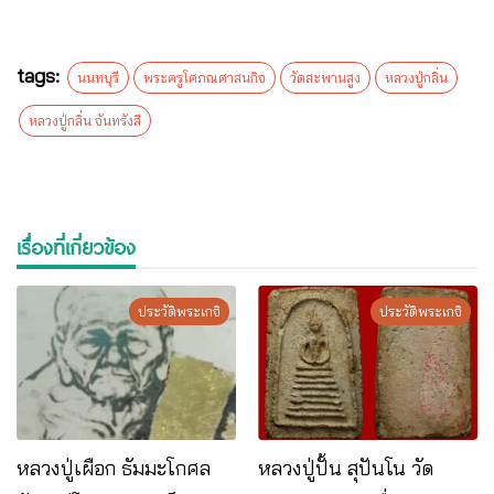
tags:
นนทบุรี
พระครูโศภณศาสนกิจ
วัดสะพานสูง
หลวงปู่กลิ่น
หลวงปู่กลิ่น จันทรังสี
เรื่องที่เกี่ยวข้อง
ประวัติพระเกจิ
ประวัติพระเกจิ
หลวงปู่เผือก ธัมมะโกศล
หลวงปู่ปั้น สุปันโน วัด