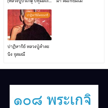
(หลวงปู่บัวเกตุ ปทุมสิโร)
มา คัมภีรธัมโม
มรณภาพแล้ว วัดป่า
ดาราภิรมย์ อ.แม่ริม
ปาฏิหาริย์พระเกจิ
จ.เชียงใหม่
ปาฏิหาริย์ หลวงปู่คำคะ
นิง จุลมณี