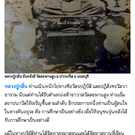
หลวงปู่กลิ่น จันทรังสี วัดสะพานสูง อ.ปากเกร็ด จ.นนทบุรี
หลวงปู่กลิ่น
ท่านเน้นหนักไปทางข้อวัตรปฎิบัติ เเละปฎิสังขรวัดวา
อาราม นับเเต่ท่านได้รับตำเเหน่งเจ้าอาวาสวัดสะพานสูง ท่านเริ่ม
สถาปนาวัดให้เจริญขึ้นตามลำดับ อีกประการหนึ่งท่านเป็นผู้สนใจ
ในทางคันถธุระ คือ การศึกษาเป็นอย่างยิ่ง เพื่อให้อนุชนรุ่นหลังได้
รับการศึกษาเป็นอย่างดี
เเม้ในทางปริยัติท่านได้จัดหาครูมาสอนเเละได้จัดหาสถานที่เรียน