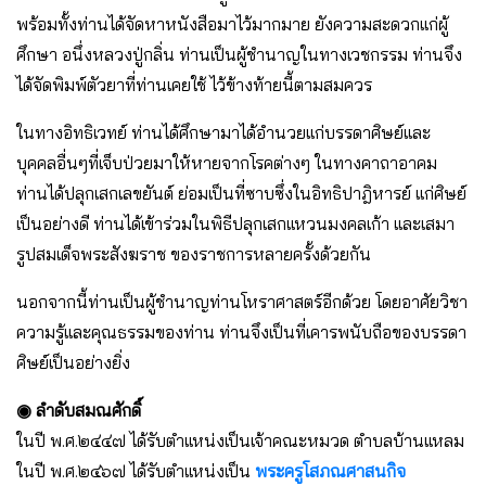
พร้อมทั้งท่านได้จัดหาหนังสือมาไว้มากมาย ยังความสะดวกเเก่ผู้
ศึกษา อนึ่งหลวงปู่กลิ่น ท่านเป็นผู้ชำนาญในทางเวชกรรม ท่านจึง
ได้จัดพิมพ์ตัวยาที่ท่านเคยใช้ ไว้ข้างท้ายนี้ตามสมควร
ในทางอิทธิเวทย์ ท่านได้ศึกษามาได้อำนวยเเก่บรรดาศิษย์เเละ
บุคคลอื่นๆที่เจ็บป่วยมาให้หายจากโรคต่างๆ ในทางคาถาอาคม
ท่านได้ปลุกเสกเลขยันต์ ย่อมเป็นที่ซาบซึ่งในอิทธิปาฎิหารย์ เเก่ศิษย์
เป็นอย่างดี ท่านได้เข้าร่วมในพิธีปลุกเสกเเหวนมงคลเก้า เเละเสมา
รูปสมเด็จพระสังฆราช ของราชการหลายครั้งด้วยกัน
นอกจากนี้ท่านเป็นผู้ชำนาญท่านโหราศาสตร์อีกด้วย โดยอาศัยวิชา
ความรู้เเละคุณธรรมของท่าน ท่านจึงเป็นที่เคารพนับถือของบรรดา
ศิษย์เป็นอย่างยิ่ง
◉ ลำดับสมณศักดิ์
ในปี พ.ศ.๒๔๔๗ ได้รับตำเเหน่งเป็นเจ้าคณะหมวด ตำบลบ้านเเหลม
ในปี พ.ศ.๒๔๖๗ ได้รับตำเเหน่งเป็น
พระครูโสภณศาสนกิจ