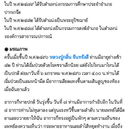
ในปี พ.ศ.๒๔๗๙ ได้รับตำเเหน่งกรรมการศึกษาประจำอำเภอ
ปากเกร็ด
ในปี พ.ศ.๒๔๘๒ ได้รับตำเเน่งเป็นพระอุปัชฌาย์
ในปี พ.ศ.๒๔๘๗ ได้ตำเเหน่งเป็นกรรมการสงฆ์อำเภอ ในตำเเหน่
งองค์การสาธารณปการณ์
◉ มรณภาพ
ครั้นเมื่อขึ้นปี พ.ศ.๒๔๙๐
หลวงปู่กลิ่น จันทรังสี
ท่านมีอายุย่างเข้า
๘๒ ปี ท่านได้เริ่มป่วยด้วยโรคชราเล็กน้อย เเต่ยังไปไหนมาไหนได้
เป็นปกติ ต่อมาวันที่ ๖ มกราคม พ.ศ.๒๔๙๐ เวลา ๔.๐๐ น.ท่านได้
เริ่มป่วยเป็นลมหน้ามืด มีอาการเสียดเเทงขึ้นตามเส้นสูญของท้อง
เมื่อฉันยาเเล้ว
อาการก็หายปกติ วันรุ่งขึ้น วันที่ ๗ ท่านมีอาการกำเริบอีก ในวันที่
๘ อาการท่านไม่ทุเลาลง เเต่รุนเเรงทวีขึ้นตามลำดับ นายเเพทย์ได้ฉีด
ยาเเละถวายยาให้ฉัน อาการก็ทรงอยู่เป็นพักๆ ตามความเห็นของ
เเพทย์ลงความเห็นว่า กระเพาะอาหารเเละลำไส้หยุดทำงาน เมื่อถึง