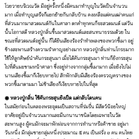
โวยวายบริเวณวัด มีอยู่ครั้งหนึ่งมีคนมาทำบุญในวัดเป็นจำนวน
มาก เมื่อทำบุญเสร็จก็เเยกย้ายกันกลับบ้าน คงเหลือเเต่คนเฒ่าคนเเก่
ที่ส่วนมากมาสวดมนต์กันในศาลา ตกค่ำทุกคนก็จะสวดมนต์ เเต่วัน
นั้นโอกาสดี หลวงปู่กลิ่นขึ้นมาสวดมนต์เเละสนทนาธรรมด้วย ใน
ขณะที่สวดมนต์อยู่นั้น ก็ได้ยินเสียงร้องรำทำเพลงของพวกขี้เมา อยู่
ข้างสะพานสร้างความรำคาญอย่างมาก หลวงปู่กลิ่นท่านโกรธมาก
ใช้ให้ลูกศิษย์นำคันกระสุนมา เมื่อได้คันกระสุนมา ท่านก็ยิงกระสุน
ไปที่ต้นมะขามหน้าศาลา ซึ่งอยู่ห่างจากกลุ่มขี้เมามาก เมื่อยิงไปไม่
นานเสียงขี้เมาก็เงียบหายไป สักพักกลับมีเสียงร้องครวญครางของ
พวกขี้เมาตามมา ไม่ช้าเสียงก็เงียบหายไปในที่สุด
◉ หลวงปู่กลิ่น ใช้คันกระสุนยิงเป็ด แต่กลับโดนคน
ในสมัยก่อนในคลองพระอุดมเป็นสถานที่ร่มรื่น มีสัตว์น้อยใหญ่
อาศัยอยู่เป็นจำนวนมากเเละมีนกนานาชนิดโดยเฉพาะในวัด
สะพานสูง ผู้คนมักจะมาพักผ่อนจากการทำนาหรือค้าขาย อยู่มา
วันหนึ่ง มีกลุ่มชายกลุ่มหนึ่งประมาณ ๕ คน เป็นฝรั่ง ๓ คน คนไทย