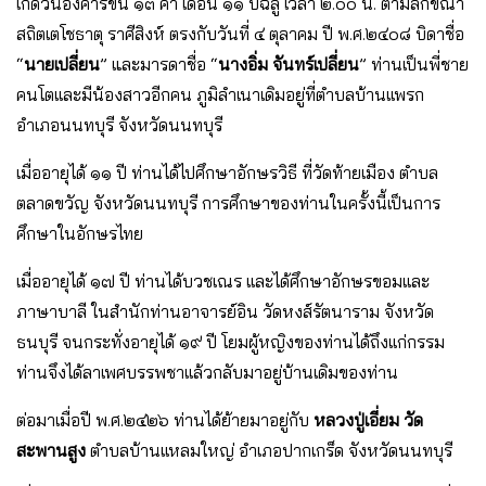
เกิดวันอังคารขึ้น ๑๓ ค่ำ เดือน ๑๑ ปีฉลู เวลา ๒.๐๐ น. ตามลักขณา
สถิตเตโชธาตุ ราศีสิงห์ ตรงกับวันที่ ๔ ตุลาคม ปี พ.ศ.๒๔๐๘ บิดาชื่อ
“
นายเปลี่ยน
” และมารดาชื่อ “
นางอิ่ม
จันทร์เปลี่ยน
” ท่านเป็นพี่ชาย
คนโตเเละมีน้องสาวอีกคน ภูมิลำเนาเดิมอยู่ที่ตำบลบ้านเเพรก
อำเภอนนทบุรี จังหวัดนนทบุรี
เมื่ออายุได้ ๑๑ ปี ท่านได้ไปศึกษาอักษรวิธี ที่วัดท้ายเมือง ตำบล
ตลาดขวัญ จังหวัดนนทบุรี การศึกษาของท่านในครั้งนี้เป็นการ
ศึกษาในอักษรไทย
เมื่ออายุได้ ๑๗ ปี ท่านได้บวชเณร เเละได้ศึกษาอักษรขอมเเละ
ภาษาบาลี ในสำนักท่านอาจารย์อิน วัดหงส์รัตนาราม จังหวัด
ธนบุรี จนกระทั่งอายุได้ ๑๙ ปี โยมผู้หญิงของท่านได้ถึงเเก่กรรม
ท่านจึงได้ลาเพศบรรพชาเเล้วกลับมาอยู่บ้านเดิมของท่าน
ต่อมาเมื่อปี พ.ศ.๒๔๒๖ ท่านได้ย้ายมาอยู่กับ
หลวงปู่เอี่ยม วัด
สะพานสูง
ตำบลบ้านเเหลมใหญ่ อำเภอปากเกร็ด จังหวัดนนทบุรี