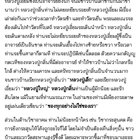
หลวงปู่เอี่ยมซึ่งเป็นอาจารย์ยิ่งนัก จนมีชาวบ้านเล่าขานกันมาช้า
นานว่า หลวงปู่กลิ่นท่านไม่เคยเหยียบรอยเท้าหลวงปู่เอี่ยม มีเรื่อง
เล่าต่อกันมาว่าช่วงเวลาทำวัตรเช้า และทำวัตรเย็น พระเเละเณรจะ
ต้องเดินไปทำวัตรที่โบสถ์ หลวงปู่เอี่ยมจะเดินนำหน้า หลวงปู่กลิ่น
จะเดินตามหลัง ท่านจะไม่เหยียบรอยเท้าของหลวงปู่เอี่ยมผู้ซึ่งเป็น
อาจารย์เป็นอันขาด ท่านจะเดินเยื้องไปทางซ้ายหรือขวา หรือเวลา
ท่านจะขึ้นศาลาก็ตามที ท่านจะปฎิบัติเช่นนี้ตลอด ด้วยความกตัญญู
กตเวทีของหลวงปู่กลิ่นที่มีต่ออาจารย์ ทำให้ชาวบ้านไม่ว่าไกลหรือ
ใกล้ ต่างให้ความเคารพ และศรัทธาหลวงปู่กลิ่นเป็นจำนวนมาก
จนชาวบ้านเรียกหลวงปู่กลิ่นว่า “
หลวงปู่เล็ก
” เเละเรียกหลวงปู่
เอี่ยมว่า “
หลวงปู่ใหญ่
”
หลวงปู่กลิ่น
ท่านเป็นผู้มักน้อย และรัก
สันโดษ เเม้ในยามที่ท่านมรณภาพ ในย่ามของท่านมีเพียงกระดาษ
อยู่เเผ่นเดียวเขียนว่า “
ของทุกอย่างไม่ใช่ของเรา
”
ส่วนในด้านวิชาอาคม ท่านไม่น้อยหน้าใคร เช่น วิชากระสุนคด คือ
การยิงกระสุนให้โค้งถูกอะไรก็ได้ โดยไม่จำเป็นต้องเห็นสิ่งๆนั้น ชาว
บ้านละเเวกวัดสะพานสูงรู้ซึ้งดี โดยเฉพาะพวกขี้เมาที่ชอบมาเอะอะ