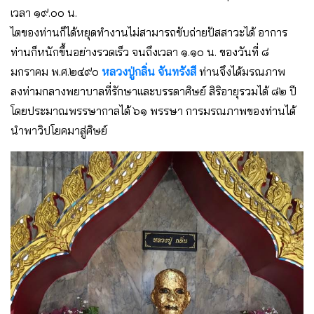
เวลา ๑๙.๐๐ น.
ไตของท่านก็ได้หยุดทำงานไม่สามารถขับถ่ายปัสสาวะได้ อาการ
ท่านก็หนักขึ้นอย่างรวดเร็ว จนถึงเวลา ๑.๑๐ น. ของวันที่ ๘
มกราคม พ.ศ.๒๔๙๐
หลวงปู่กลิ่น จันทรังสี
ท่านจึงได้มรณภาพ
ลงท่ามกลางพยาบาลที่รักษาเเละบรรดาศิษย์ สิริอายุรวมได้ ๘๒ ปี
โดยประมาณพรรษากาลได้ ๖๑ พรรษา การมรณภาพของท่านได้
นำพาวิปโยคมาสู่ศิษย์