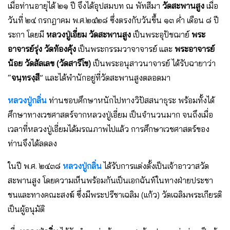
เมื่อท่านอายุได้ ๒๑ ปี จึงได้อุปสมบท ณ พัทสีมา
วัดสะพานสูง
เมื่อ
วันที่ ๒๔ กรกฎาคม พ.ศ.๒๔๒๘ ซึ่งตรงกับวันขึ้น ๑๓ ค่ำ เดือน ๘ ปี
ระกา โดยมี
หลวงปู่เอี่ยม วัดสะพานสูง
เป็นพระอุปัชฌาย์
พระ
อาจารย์รุ่ง วัดท้องคุ้ง
เป็นพระกรรมวาจาจารย์ และ
พระอาจารย์
น้อย วัดสัลเลข (วัดสารีโข)
เป็นพระอนุสาวนาจารย์ ได้รับฉายาว่า
“
จนฺทรงฺสี
” และได้พำนักอยู่ที่วัดสะพานสูงตลอดมา
หลวงปู่กลิ่น
ท่านชอบศึกษาหนักไปทางวิปัสสนาธุระ พร้อมทั้งได้
ศึกษาทางเวชศาสตร์จากหลวงปู่เอี่ยม เป็นจำนวนมาก จนถึงเมื่อ
เวลาที่หลวงปู่เอี่ยมได้มรณภาพไปเเล้ว การศึกษาเวชศาสตร์ของ
ท่านจึงได้ลดลง
ในปี พ.ศ. ๒๔๓๘
หลวงปู่กลิ่น
ได้รับการเเต่งตั้งเป็นเจ้าอาวาสวัด
สะพานสูง โดยความเห็นพร้อมกันเป็นเอกฉันท์ในทางฝ่ายประชา
ชนเเละทางคณะสงฆ์ ซึ่งมีพระปรีชาเฉลิม (เเก้ว) วัดเฉลิมพระเกียรติ
เป็นผู้อนุมัติ