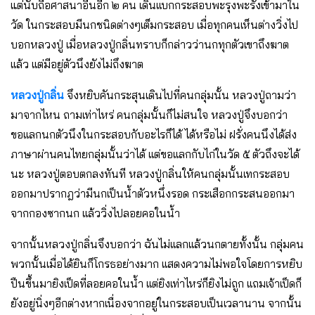
แต่นับถือศาสนาอื่นอีก ๒ คน เดินเเบกกระสอบพะรุงพะรังเข้ามาใน
วัด ในกระสอบมีนกชนิดต่างๆเต็มกระสอบ เมื่อทุกคนเห็นต่างวิ่งไป
บอกหลวงปู่ เมื่อหลวงปู่กลิ่นทราบก็กล่าวว่านกทุกตัวเขาถึงฆาต
เเล้ว เเต่มีอยู่ตัวนึงยังไม่ถึงฆาต
หลวงปู่กลิ่น
จึงหยิบคันกระสุนเดินไปที่คนกลุ่มนั้น หลวงปู่ถามว่า
มาจากไหน ถามเท่าไหร่ คนกลุ่มนั้นก็ไม่สนใจ หลวงปู่จึงบอกว่า
ขอเเลกนกตัวนึงในกระสอบกับอะไรก็ได้ ได้หรือไม่ ฝรั่งคนนึงได้ส่ง
ภาษาผ่านคนไทยกลุ่มนั้นว่าได้ เเต่ขอเเลกกับไก่ในวัด ๕ ตัวถึงจะได้
นะ หลวงปู่ตอบตกลงทันที หลวงปู่กลิ่นให้คนกลุ่มนั้นเทกระสอบ
ออกมาปรากฎว่ามีนกเป็นน้ำตัวหนึ่งรอด กระเสือกกระสนออกมา
จากกองซากนก เเล้ววิ่งไปลอยคอในน้ำ
จากนั้นหลวงปู่กลิ่นจึงบอกว่า ฉันไม่เเลกเเล้วนกตายทั้งนั้น กลุ่มคน
พวกนั้นเมื่อได้ยินก็โกรธอย่างมาก เเสดงความไม่พอใจโดยการหยิบ
ปืนขึ้นมายิงเป็ดที่ลอยคอในน้ำ เเต่ยิงเท่าไหร่ก็ยิงไม่ถูก เเถมเจ้าเป็ดก็
ยังอยู่นิ่งๆอีกต่างหากเนื่องจากอยู่ในกระสอบเป็นเวลานาน จากนั้น