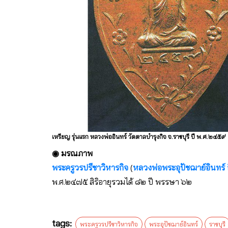
เหรียญ รุ่นแรก หลวงพ่ออินทร์ วัดตาลบำรุงกิจ จ.ราชบุรี ปี พ.ศ.๒๔๕๙
◉ มรณภาพ
พระครูวรปรีชาวิหารกิจ
(
หลวงพ่อพระอุปัชฌาย์อินทร์
พ.ศ.๒๔๗๕ สิริอายุรวมได้ ๘๒ ปี พรรษา ๖๒
tags:
พระครูวรปรีชาวิหารกิจ
พระอุปัชฌาย์อินทร์
ราชบุรี