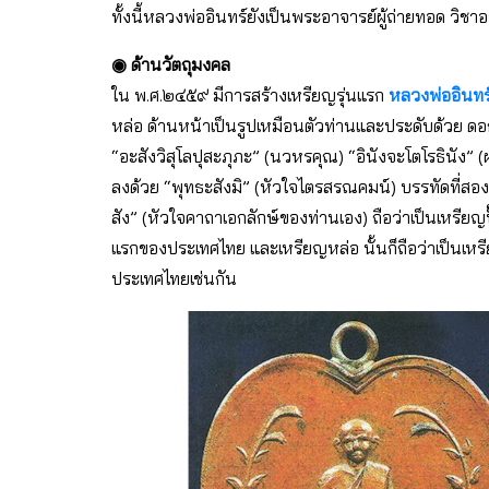
ทั้งนี้หลวงพ่ออินทร์ยังเป็นพระอาจารย์ผู้ถ่ายทอด วิ
◉ ด้านวัตถุมงคล
ใน พ.ศ.๒๔๕๙ มีการสร้างเหรียญรุ่นแรก
หลวงพ่ออินทร
หล่อ ด้านหน้าเป็นรูปเหมือนตัวท่านและประดับด้วย ด
“อะสังวิสุโลปุสะภุภะ” (นวหรคุณ) “อินังจะโตโรธินัง”
ลงด้วย “พุทธะสังมิ” (หัวใจไตรสรณคมน์) บรรทัดที่สอ
สัง” (หัวใจคาถาเอกลักษ์ของท่านเอง) ถือว่าเป็นเหรียญ
แรกของประเทศไทย และเหรียญหล่อ นั้นก็ถือว่าเป็นเหรี
ประเทศไทยเช่นกัน