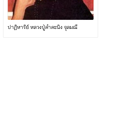
ปาฏิหาริย์ หลวงปู่คำคะนิง จุลมณี