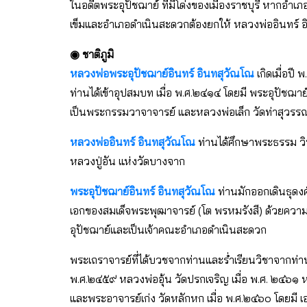
ในอดีตพระอุปัชฌาย์ ที่มีโด่งของเมืองราชบุรี หากอําเ
เข็มและอําเภอดําเนินสะดวกต้องยกให้ หลวงพ่ออินทร์ 
◉ ชาติภูมิ
หลวงพ่อพระอุปัชฌาย์อินทร์ อินทสุวัณโณ
เกิดเมื่อปี
ท่านได้เข้าอุปสมบท เมื่อ พ.ศ.๒๔๑๔ โดยมี พระอุปัชฌา
เป็นพระกรรมวาจาจารย์ และหลวงพ่อเล็ก วัดท่าสุวรร
หลวงพ่ออินทร์ อินทสุวัณโณ
ท่านได้ศึกษาพระธรรม วิ
หลวงปู่อัน แห่งวัดบางจาก
พระอุปัชฌาย์อินทร์ อินทสุวัณโณ
ท่านมักออกเดินธุดงค์
เอกของสมเด็จพระพุฒาจารย์ (โต พรหมรังสี) ด้วยความ
อุปัชฌาย์และเป็นเจ้าคณะอําเภอดำเนินสะดวก
พระเถราจารย์ที่ได้บวชจากท่านและร่่ำเรียนวิชาจากท่า
พ.ศ.๒๔๕๙ หลวงพ่ออุ้น วัดปรกเจริญ เมื่อ พ.ศ. ๒๔๖๑
และพระอาจารย์เก่ง วัดหลักหก เมื่อ พ.ศ.๒๔๖๐ โดยมี 