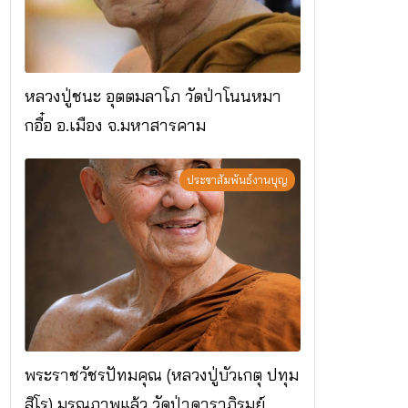
หลวงปู่ชนะ อุตตมลาโภ วัดป่าโนนหมา
กอื๋อ อ.เมือง จ.มหาสารคาม
ประชาสัมพันธ์งานบุญ
พระราชวัชรปัทมคุณ (หลวงปู่บัวเกตุ ปทุม
สิโร) มรณภาพแล้ว วัดป่าดาราภิรมย์