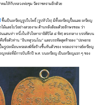
ชาอาคมให้กับหลวงพ่อชุม วัดราชครามอีกด้วย
์
ขึ้นเป็นเหรียญรูปใบโพธิ์ (รูปหัวใจ) มีทั้งเหรียญปั้มและ เหรียญ
อกไม้และโบว์อย่างสวยงาม ด้านหลังล้อมด้วยอักษรขอม ว่า
 (ฝนแสนห่า หนึ่งในหัวใจคาถาอิติปิโส ๘ ทิศ) ตรงกลาง บรรทัดบน
งคือชื่อตัวท่าน “อินทสุวณโณ” และบรรทัดสุดท้ายลง “ปะพะกะ
ปั๊มรูปเหมือนพระสงฆ์ที่สร้างขึ้นทันตัวของ พระเถราจารย์เหรียญ
ยญหล่อที่มีการบันทึกปี พ.ศ. บนเหรียญ เป็นเหรียญแรก ๆ ของ