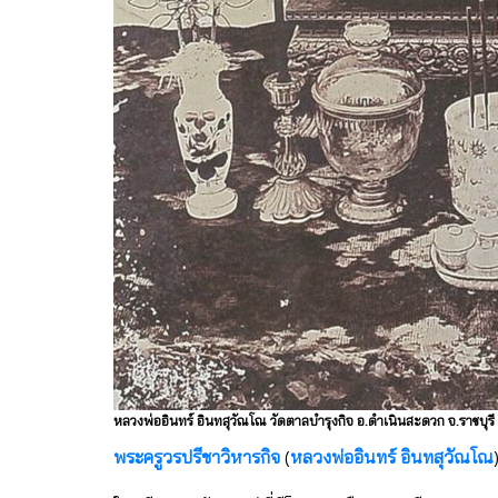
หลวงพ่ออินทร์ อินทสุวัณโณ วัดตาลบำรุงกิจ อ.ดำเนินสะดวก จ.ราชบุรี
พระครูวรปรีชาวิหารกิจ
(
หลวงพ่ออินทร์ อินทสุวัณโณ