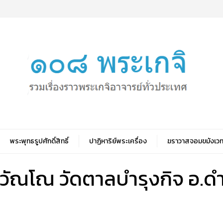
พระพุทธรูปศักดิ์สิทธิ์
ปาฏิหาริย์พระเครื่อง
ฆราวาสจอมขมังเวท
ุวัณโณ วัดตาลบำรุงกิจ อ.ดำ