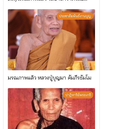
อ.แม่ริม จ.เชียงใหม่
ประชาสัมพันธ์งานบุญ
มรณภาพแล้ว หลวงปู่บุญมา คัมภีรธัมโม
ปาฏิหาริย์พระเกจิ