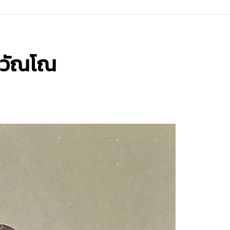
สุวัณโณ