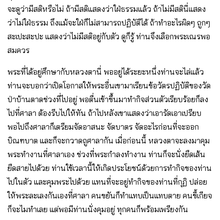
จะดูว่ามีสติหรือไม่ ถ้ามีสติแสดงว่าใฝ่ธรรมแล้ว ถ้าไม่มีสตินี่แสดง
ว่าไม่ใฝ่ธรรม ถึงแม้จะใฝ่ก็ไม่สามารถปฏิบัติได้ ถ้าทำอะไรผิดๆ ถูกๆ
สะเปะสะปะ แสดงว่าไม่มีสติอยู่กับตัว ดูก็รู้ ท่านจึงเลือกพระเณรพอ
สมควร
พระที่ได้อยู่ศึกษากับหลวงตานี่ พออยู่ได้ระยะหนึ่งท่านจะไล่แล้ว
ท่านจะบอกว่าเปิดโอกาสให้พระอื่นเขามาเรียนข้อวัตรปฏิบัติของวัด
ป่าบ้านตาดช่วงที่ไปอยู่ พอตื่นเช้าขึ้นมาทำกิจส่วนตัวเรียบร้อยก็ลง
ไปที่ศาลา ต้องรีบไปให้ทัน ถ้าไปหลังเขาแสดงว่าเอารัดเอาเปรียบ
พอไปถึงศาลาก็เตรียมจัดอาสนะ จัดบาตร จัดอะไรก่อนที่จะออก
บิณฑบาต และก็จะกวาดถูศาลากัน เมื่อก่อนนี้ หลวงตาจะลงมาคุม
พระทำงานที่ศาลาเอง ช่วงที่พระกำลงทำงาน ท่านก็จะนั่งยืดเส้น
ยืดสายไปด้วย ท่านใช้เวลานี้ให้เกิดประโยชน์ด้วยการทำกิจของท่าน
ไปในตัว และคุมพระไปด้วย แทนที่จะอยู่ทำกิจของท่านที่กุฏิ ปล่อย
ให้พระละเลงกันเองที่ศาลา คนขยันก็ทำแทบเป็นแทบตาย คนขี้เกียจ
ก็จะไมทำเลย แต่พอมีท่านนั่งคุมอยู่ ทุกคนก็พร้อมเพรียงกัน