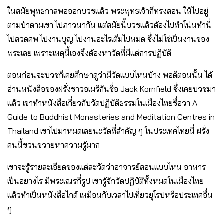
ในสมัยพุทธกาลพอออกบวชแล้ว พระพุทธเจ้าก็ทรงสอน ให้ไปอยู่
ตามป่าตามเขา ไปภาวนากัน แต่สมัยนี้บวชแล้วต้องไปทำโน่นทำนี่
ไปสวดศพ ไปงานบุญ ไปงานอะไรเต็มไปหมด ซึ่งไม่ใช่เป็นงานของ
พระเลย เพราะเหตุนี้เองจึงต้องหาวัดที่มีแต่การปฏิบัติ
ตอนก่อนจะบวชก็เคยศึกษาดูว่ามีวัดแบบไหนบ้าง พอดีตอนนั้น ได้
อ่านหนังสือของฝรั่งชาวอเมริกันชื่อ Jack Kornfield ซึ่งเคยบวชมา
แล้ว เขาทำหนังสือเกี่ยวกับวัดปฏิบัติธรรมในเมืองไทยชื่อวา A
Guide to Buddhist Monasteries and Meditation Centres in
Thailand เขาไปมาหมดเลยนะวัดที่สำคัญ ๆ ในประเทศไทยนี่ ฝรั่ง
คนนี้ขวนขวายหาความรู้มาก
เขาจะรู้รายละเอียดของแต่ละวัดว่าอาจารย์สอนแบบไหน อาหาร
เป็นอยางไร มีพระเณรกี่รูป เขารู้จักวัดปฏิบัติทั้งหมดในเมืองไทย
แล้วทำเป็นหนังสือไกด์ เหมือนกับเวลาไปเที่ยวยุโรปหรือประเทศอื่น
ๆ