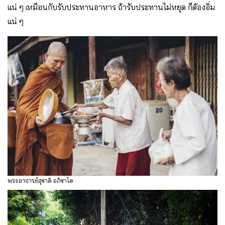
แน่ ๆ เหมือนกับรับประทานอาหาร ถ้ารับประทานไม่หยุด ก็ต้องอิ่ม
แน่ ๆ
พระอาจารย์สุชาติ อภิชาโต