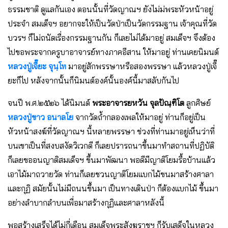
ธรรมชาติ ดูแลกันเอง ตอนนั้นที่วัดญาณฯ ยังไม่ม่พระหัวหน้าอยู่
ประจำ สมเด็จฯ อยากจะให้เป็นวัดป่าเป็นวัดกรรมฐาน เจ้าคุณที่วัด
บวรฯ ก็ไม่ถนัดเรื่องกรรมฐานกัน ก็เลยไม่ได้มาอยู่ สมเด็จฯ จึงต้อง
ไปขอพระจากครูบาอาจารย์ทางภาคอีสาน ให้มาอยู่ ท่านเคยนิมนต์
หลวงปู่เจี๊ยะ จุนฺโท
มาอยู่สักพรรษาหรือสองพรรษา แล้วหลวงปู่เจี๊
ยะก็ไป หลังจากนั้นก็นิมนต์องค์นั้นองค์นี้มาสลับกันไป
จนปี พ.ศ.๒๕๒๖ ได้นิมนต์
พระอาจารยหวัน จุลปัณฺฑิโต
ลูกศิษย์
หลวงปู่ขาว อนาลโย
จากวัดถ้ำกลองเพลให้มาอยู่ ท่านก็อยู่เป็น
หัวหน้าสงฆ์ที่วัดญาณฯ นี้หลายพรรษา ช่วงที่ท่านมาอยู่เห็นว่าที่
บนเขาเป็นที่สงบสงัดวิเวกดี ก็เลยปรารถนาขึ้นมาทำสถานที่ปฏิบัติ
ก็เลยขออนญาติสมเด็จฯ ขึ้นมาพัฒนา พอดีมีญาติโยมรื้อบ้านแล้ว
เอาไม้มาถวายวัด ท่านก็เลยชวนญาติโยมแบกไม้ขนมาสร้างศาลา
และกุฏิ สมัยนั้นไม่มีถนนขึ้นมา เป็นทางเดินป่า ก็ต้องแบกไม้ ขึ้นมา
อย่างลำบากลำบนเพื่อมาสร้างกุฏิและศาลาหลังนี้
พอสร้างเสร็จได้ไม่กี่เดือน สมเด็จพระสังฆราชฯ ก็รับเสด็จในหลวง