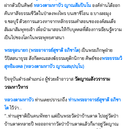
ฝากตัวเป็นศิษย์
หลวงตามหาบัว ญาณสัมปันโน
องค์ท่านได้ออก
ค้นหาสัจธรรมชีวิตในป่าดงพงไพร บนเขาชีโอน อ.บางละมุง
จ.ชลบุรี ด้วยการแสวงหาจากหลักธรรมคำสอนขององค์สมเด็จ
สัมมาสัมพุทธเจ้า เพื่อนำมาสอนให้กับบุคคลที่ต้องการเรียนรู้ความ
เป็นไปของโลกในพระพุทธศาสนา
พระจุลนายก
(
พระอาจารย์สุชาติ อภิชาโต
) เป็นพระภิกษุฝ่าย
วิปัสสนาธุระ สังกัดคณะสงฆ์ธรรมยุติกนิกาย ศิษย์ของ
พระธรรมวิ
สุทธิมงคล (หลวงตามหาบัว ญาณสมฺปนฺโน)
ปัจจุบันดำรงตำแหน่ง ผู้ช่วยเจ้าอาวาส
วัดญาณสังวราราม
วรมหาวิหาร
หลวงตามหาบัว
ท่านเคยปรารภถึง
ท่านพระอาจารย์สุชาติ อภิชา
โต
ไว้ว่า…
“..ท่านสุชาติเป็นคนพัทยา แต่เป็นพระวัดป่าบ้านตาด ไปอยู่วัดป่า
บ้านตาดหลายปี พอออกจากวัดป่าบ้านตาดแล้วก็มาอยู่วัดญาณ