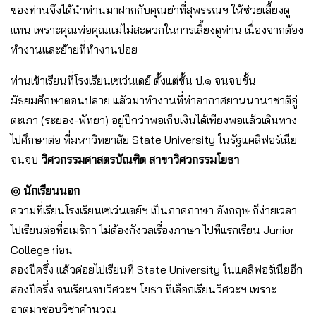
ของท่านจึงได้นำท่านมาฝากกับคุณย่าที่สุพรรณฯ ให้ช่วยเลี้ยงดู
แทน เพราะคุณพ่อคุณแม่ไม่สะดวกในการเลี้ยงดูท่าน เนื่องจากต้อง
ทำงานและย้ายที่ทำงานบ่อย
ท่านเข้าเรียนที่โรงเรียนเซเว่นเดย์ ตั้งแต่ชั้น ป.๑ จนจบชั้น
มัธยมศึกษาตอนปลาย แล้วมาทำงานที่ท่าอากาศยานนานาชาติอู่
ตะเภา (ระยอง-พัทยา) อยู่ปีกว่าพอเก็บเงินได้เพียงพอแล้วเดินทาง
ไปศึกษาต่อ ที่มหาวิทยาลัย State University ในรัฐแคลิฟอร์เนีย
จนจบ
วิศวกรรมศาสตรบัณฑิต สาขาวิศวกรรมโยธา
◎ นักเรียนนอก
ความที่เรียนโรงเรียนเซเว่นเดย์ฯ เป็นภาคภาษา อังกฤษ ก็ง่ายเวลา
ไปเรียนต่อที่อเมริกา ไม่ต้องกังวลเรื่องภาษา ไปทีแรกเรียน Junior
College ก่อน
สองปีครึ่ง แล้วค่อยไปเรียนที่ State University ในแคลิฟอร์เนียอีก
สองปีครึ่ง จนเรียนจบวิศวะฯ โยธา ที่เลือกเรียนวิศวะฯ เพราะ
อาตมาชอบวิชาคำนวณ