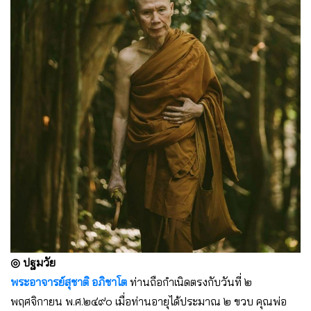
◎
ปฐมวัย
พระอาจารย์สุชาติ อภิชาโต
ท่านถือกำเนิดตรงกับวันที่ ๒
พฤศจิกายน พ.ศ.๒๔๙๐ เมื่อท่านอายุได้ประมาณ ๒ ขวบ คุณพ่อ