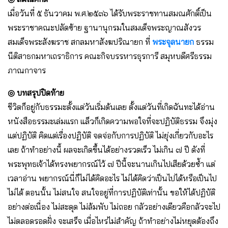
เมื่อวันที่ ๕ ธันวาคม พ.ศ.๒๕๓๖ ได้รับพระราชทานสมณศักดิ์เป็น
พระราชาคณะปลัดซ้าย ฐานานุกรมในสมเด็จพระญาณสังวร
สมเด็จพระสังฆราช สกลมหาสังฆปริณายก ที่
พระจุลนายก
ธรรม
นีติสาธกมหาเถราธิการ คณะกิจบรรหารธุรการี สมุหบดีศรีธรรม
ภาณกาจาร
◎
บทสรุปปิดท้าย
ชีวิตก็อยู่กับธรรมะตั้งแต่วันเริ่มต้นเลย ตั้งแต่วันที่เกิดฉันทะได้อ่าน
หนังสือธรรมะเล่มแรก แล็วก็เกิดความพอใจที่จะปฏิบัติธรรม จึงมุ่ง
แต่ปฏิบัติ คิดแต่เรื่องปฏิบัติ จดจ่อกับการปฏิบัติ ไม่ยุ่งเกี่ยวกับอะไร
เลย ถ้าทำอย่างนี้ ผลจะเกิดขึ้นได้อย่างรวดเร็ว ไม่เกิน ๗ ปี ดังที่
พระพุทธเจ้าได้ทรงพยากรณ์ไว้ ๗ ปีนี้จะนานเกินไปเสียด้วยซ้ำ แต่
เวลาอ่าน พยากรณ์นี่ก็ไม่ได้คิดอะไร ไม่ได้คิดว่าเป็นไปได้หรือเป็นไป
ไม่ได้ ตอนนั้น ไม่สนใจ สนใจอยู่ที่การปฏิบัติเท่านั้น ขอให้ได้ปฏิบัติ
อย่างต่อเนื่อง ไม่สะดุด ไม่ล้มพับ ไม่ถอย กลัวอย่างเดียวคือกลัวจะไป
ไม่ตลอดรอดฝั่ง จะเสร็จ เมื่อไหร่ไม่สำคัญ ถ้าทำอย่างไม่หยุดต้องถึง