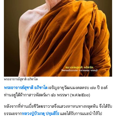
พระอาจารย์สุชาติ อภิชาโต
พระอาจารย์สุชาติ อภิชาโต
เจริญอายุวัฒนมงคลครบ ๗๓ ปี องค์
ท่านอยู่ใต้ผ้ากาสาวพัสตร์มา ๔๖ พรรษา (พ.ศ.๒๕๖๓)
หลังจากที่ท่านเบื่อชีวิตฆราวาสจึงแสวงหาหนทางหลุดพ้น จึงได้รับ
ธรรมะจาก
หลวงปู่บัวเกตุ ปทุมสิโร
และได้รับการแนะนำให้ไป