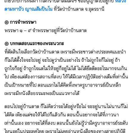
เกี่ยวกับการห่มผ้า ก็ได้กราบลาสมเด็จฯ ขออนุญาตไปอยู่กับ
หลวง
ตามหาบัว ญาณสัมปันโน
ที่วัดป่าบ้านตาด จ.อุดรธานี
◎
การจำพรรษา
พรรษา ๑ – ๙ จำพรรษาอยู่ที่วัดป่าบ้านตาด
◎ บททดสอบแรกของพระนวกะ
ที่ตัดสินใจเลือกวัดป่าบ้านตาด เพราะมีพระชาวต่างประเทศแนะนำ
ก็ไม่ได้ตั้งใจจะไปอยู่ จะไปดูว่าเป็นอย่างไร ถ้าไม่ถูกใจก็ไม่อยู่ ถ้า
ถูกใจก็อยู่ ถ้าถูกใจแต่ไม่ให้อยู่ก็อยู่ไม่ได้ ไม่ได้ยึดติดอะไรมากจนเกิน
ไป เพียงแต่ต้องการสถานที่สงบ ให้ได้มีเวลาปฏิบัติอย่างเต็มที่เท่านั้น
เป็นเป้าหมายที่ไป ตอนแรกไม่ได้คิดพึ่งพาครูบาอาจารย์เป็นหล็ก
เพราะมีหนังสือธรรมะพอเป็นแนวทางได้
ตอนไปอยู่บ้านตาด ก็ไม่คิดว่าจะได้อยู่หรือไม่ จะอยู่นานไม่นานก็ไม่
ได้คิด เพียงแต่ขอให้ได้ไปก็แล้วกัน ตอนนั้นอยากจะได้ที่ภาวนา
เท่านั้นเอง อยากจะได้ที่สงบ ตอนนั้นยังไม่รู้ว่ามีครูบาอาจารย์ระดับ
ไหนอยู่ในประเทศไทย เพราะไม่เคยอ่านหนังสือของทางสายปฏิบัติ