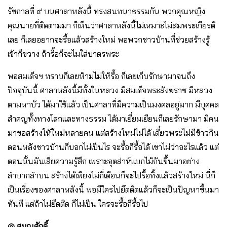
รัชกาลที่ ๙ บนศาลาหลังนี้ ทรงสนทนาธรรมกัน พวกคุณหญิง
คุณนายที่ติดตามมา ก็เห็นว่าศาลาหลังนี้ไม่เหมาะไม่สมพระเกียรติ
เลย ก็เลยอยากจะรื้อแล้วสร้างใหม่ พอพวกชาวบ้านที่ช่วยสร้างรู้
เข้าก็ขวาง ถ้ารื้อก็จะไมใส่บาตรพระ
พอสมเด็จฯ ทราบก็เลยห้ามไม่ให้รื้อ ก็เลยเก็บรักษามาจนถึง
ปัจจุบันนี้ ศาลาหลังนี้มีทั้งในหลวง มีสมเด็จพระสังฆราช มีหลวง
ตามหาบัว ได้มาใช้แล้ว เป็นศาลาที่มีความเป็นมงคลอยู่มาก มีบุคคล
สำคญทั้งทางโลกและทางธรรม ได้มาเยี่ยมเยียนก็เลยรักษามา มีคน
มาขอสร้างให้ใหม่หลายคน แต่สร้างใหม่ไม่ได้ เดี๋ยวพระไม่มีข้าวกิน
ตอนหลังชาวบ้านก็บอกไม่เป็นไร จะรื้อก็รื้อได้ เขาไม่ว่าอะไรแล้ว แต่
ตอนนั้นมันเสียความรู้สึก เพราะอุตส่าห์แบกไม้กันขึ้นมาอย่าง
ลำบากลำบน สร้างได้เพียงไม่กี่เดือนก็จะไปรื้อทิ้งแล้วสร้างใหม่ นี่ก็
เป็นเรื่องของศาลาหลังนี้ พอมีใครไปยึดติดแล้วก็จะเป็นปัญหาขึ้นมา
ทันที แต่ถ้าไม่ยึดติด ก็ไม่เป็น ใครจะรื้อก็รื้อไป
◎
สมณศักดิ์