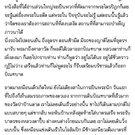
หนังสือที่ได้อ่านส่วนใหญ่จะเป็นพวกที่คัดมาจากพระไตรปิฎกก็เลย
จะรู้แต่เรื่องพระในอดีต แต่พระใน ปัจจุบันจะไม่รู้ แต่ตอนนั้นรู้แล้ว
ว่าจิตของเราต้องการสถานที่ที่สงบสงัด สถานที่ที่สามารถบำเพ็ญ
ภาวนาได้
นั่งรถไฟไปตอนเย็น ถึงอุดรฯ ตอนเช้ามืด มีรถของญาติโยมที่อุดรฯ
มารับ พอมาถึงศาลาวัด ก็พอดีได้เวลาออกบิณฑบาต หลวงตาท่านก็
เพิ่งลงมา ก็เลยไปกราบท่าน ท่านก็พูดว่า อยู่ไม่ได้นะ อยู่ได้ชั่วคราว
กุฏิไม่ว่าง เสร็จแล้วท่านก็ไม่พูดอะไร ก็รีบเตรียมบริขารแล้วก็ออก
บิณฑบาต
อาตมาเหมือนเด็กเกิดใหม่ ยังไม่เดียงสาในการเป็นพระนัก วันแรก
ที่ไปถึงก็เห็นสมรรถภาพของตวเอง จากการเดินบิณฑบาตที่เร็วมาก
ของวัดป่าบ้านตาด เราไม่เคยเดินเร็วอย่างนั้น ขาไปก็เดินตามปกติไป
แบบสบายๆ แต่ขากลับ พอพ้นบ้านหลังสุดท้ายใส่บาตรเสร็จ พระรับ
บาตรของหลวงตาปั๊บ ต่างคนต่างโกยแนบกันเลย เราไม่เคยเดินวิ่ง
แบบนั้น ซึ่งเหมือนแข่งเดินเร็วในโอลิมปิก มีข้าวเหนียวเต็มบาตรที่