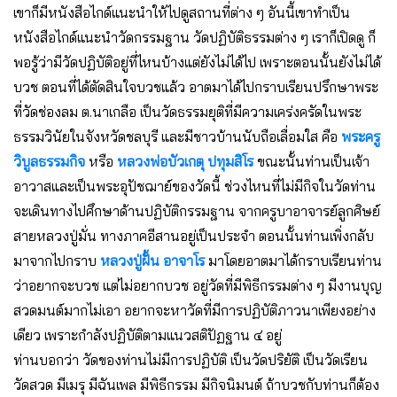
เขาก็มีหนังสือไกด์แนะนำให้ไปดูสถานที่ต่าง ๆ อันนี้เขาทำเป็น
หนังสือไกด์แนะนำวัดกรรมฐาน วัดปฏิบัติธรรมต่าง ๆ เราก็เปิดดู ก็
พอรู้ว่ามีวัดปฏิบัติอยู่ที่ไหนบ้างแต่ยังไม่ได้ไป เพราะตอนนั้นยังไม่ได้
บวช ตอนที่ได้ตัดสินใจบวชแล้ว อาตมาได้ไปกราบเรียนปรึกษาพระ
ที่วัดช่องลม ต.นาเกลือ เป็นวัดธรรมยุติที่มีความเคร่งครัดในพระ
ธรรมวินัยในจังหวัดชลบุรี และมีชาวบ้านนับถือเลื่อมใส คือ
พระครู
วิบูลธรรมกิจ
หรือ
หลวงพ่อบัวเกตุ ปทุมสิโร
ขณะนั้นท่านเป็นเจ้า
อาวาสและเป็นพระอุปัชฌาย์ของวัดนี้ ช่วงไหนที่ไม่มีกิจในวัดท่าน
จะเดินทางไปศึกษาด้านปฏิบัติกรรมฐาน จากครูบาอาจารย์ลูกศิษย์
สายหลวงปู่มั่น ทางภาคอีสานอยู่เป็นประจำ ตอนนั้นท่านเพิ่งกลับ
มาจากไปกราบ
หลวงปู่ฝั้น อาจาโร
มาโดยอาตมาได้กราบเรียนท่าน
ว่าอยากจะบวช แต่ไม่อยากบวช อยู่วัดที่มีพิธีกรรมต่าง ๆ มีงานบุญ
สวดมนต์มากไม่เอา อยากจะหาวัดที่มีการปฏิบัติภาวนาเพียงอย่าง
เดียว เพราะกำลังปฏิบัติตามแนวสติปัฏฐาน ๔ อยู่
ท่านบอกว่า วัดของท่านไม่มีการปฏิบัติ เป็นวัดปริยัติ เป็นวัดเรียน
วัดสวด มีเมรุ มีฉันเพล มีพิธีกรรม มีกิจนิมนต์ ถ้าบวชกับท่านก็ต้อง