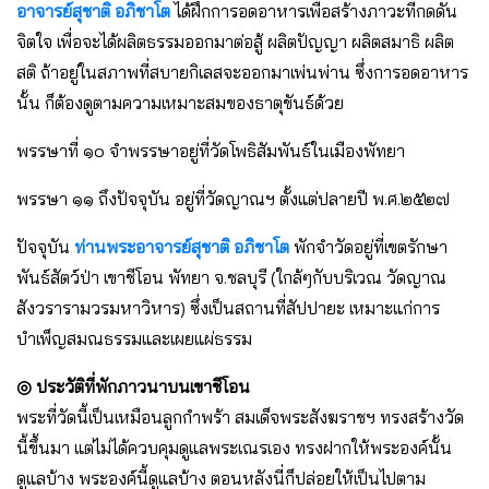
อาจารย์สุชาติ อภิชาโต
ได้ฝึกการอดอาหารเพื่อสร้างภาวะที่กดดัน
จิตใจ เพื่อจะได้ผลิตธรรมออกมาต่อสู้ ผลิตปัญญา ผลิตสมาธิ ผลิต
สติ ถ้าอยู่ในสภาพที่สบายกิเลสจะออกมาเพ่นพ่าน ซึ่งการอดอาหาร
นั้น ก็ต้องดูตามความเหมาะสมของธาตุขันธ์ด้วย
พรรษาที่ ๑๐ จำพรรษาอยู่ที่วัดโพธิสัมพันธ์ในเมืองพัทยา
พรรษา ๑๑ ถึงปัจจุบัน อยู่ที่วัดญาณฯ ตั้งแต่ปลายปี พ.ศ.๒๕๒๗
ปัจจุบัน
ท่านพระอาจารย์สุชาติ อภิชาโต
พักจำวัดอยู่ที่เขตรักษา
พันธ์สัตว์ป่า เขาชีโอน พัทยา จ.ชลบุรี (ใกล้ๆกับบริเวณ วัดญาณ
สังวรารามวรมหาวิหาร) ซึ่งเป็นสถานที่สัปปายะ เหมาะแก่การ
บำเพ็ญสมณธรรมและเผยแผ่ธรรม
◎
ประวัติที่พักภาวนาบนเขาชีโอน
พระที่วัดนี้เป็นเหมือนลูกกำพร้า สมเด็จพระสังฆราชฯ ทรงสร้างวัด
นี้ขึ้นมา แต่ไม่ได้ควบคุมดูแลพระเณรเอง ทรงฝากให้พระองค์นั้น
ดูแลบ้าง พระองค์นี้ดูแลบ้าง ตอนหลังนี่ก็ปล่อยให้เป็นไปตาม