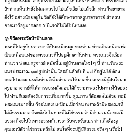
ปฏิบัติเป็นหลัก อายุพรรษาไม่สำคัญเท่าไหร่ บางทีได้ ๕ พรรษาแล้ว
ถ้าท่านเห็นว่ายังไม่สมควรไป ไปแล้วเสีย ไปแล้วสึก ท่านก็พยายาม
ดึงไว้ อย่างน้อยอยู่ในวัดก็ยังได้ศึกษาจากครูบาอาจารย์ สำหรบ
อาตมาก็อยู่มาตลอด ๕ ปีแรกก็ไม่ได้ไปไหนเลย
◎
ชีวิตพระวัดป่าบ้านตาด
พระที่ไปอยู่กับหลวงตาก็เป็นเหมือนลูกของท่าน ท่านเป็นเหมือนพ่อ
เป็นเหมือนแม่ของพระเณรที่ไปอยู่ศึกษากับท่าน พระเณรจึงเรียก
ท่านว่า พ่อแม่ครูจารย์ สมัยที่ไปอยู่บ้านตาดใหม่ ๆ นี่ ท่านรับพระ
เณรประมาณ ๑๗ รูปเท่านั้น ใครเป็นลำดับที่ ๑๘ ก็อยู่ไม่ได้ ต้อง
ออกไป แต่ตอนหลังท่านก็เพิ่มจำนวนให้มากขึ้น เพราะมีผู้สนใจมาก
ครูบาอาจารย์ที่ให้การอบรมสั่งสอนได้ก็ชราภาพลงไปมาก มีน้อยลง
ไป ท่านก็เลยต้องรับภาระเพิ่มมากขึ้น คุณภาพก็ด้อยลงไปด้วย พอมี
พระเณรมากขึ้น ก็จะไมสงบเหมือนเมื่อก่อน เพราะถ้ามีพระเณรที่
ไม่มีธรรมมาก ก็จะดึงไปในทางที่ไม่ใช่ธรรม ถ้ามีจำนวนน้อยแต่มี
ธรรม ก็จะไปในทางธรรมกัน เวลารับพระรับเณร ท่านถึงต้องดู
คุณสมบัติว่าใฝ่ธรรมหรือไม่ สนใจที่จะปฏิบัติธรรมจริง ๆ หรือไม่