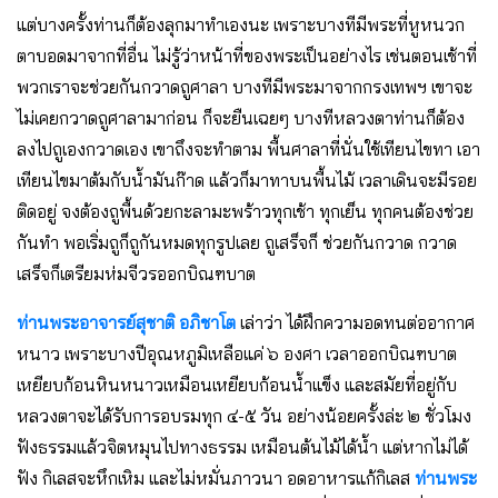
แต่บางครั้งท่านก็ต้องลุกมาทำเองนะ เพราะบางทีมีพระที่หูหนวก
ตาบอดมาจากที่อื่น ไม่รู้ว่าหน้าที่ของพระเป็นอย่างไร เช่นตอนเช้าที่
พวกเราจะช่วยกันกวาดถูศาลา บางทีมีพระมาจากกรงเทพฯ เขาจะ
ไม่เคยกวาดถูศาลามาก่อน ก็จะยืนเฉยๆ บางทีหลวงตาท่านก็ต้อง
ลงไปถูเองกวาดเอง เขาถึงจะทำตาม พื้นศาลาที่นั่นใช้เทียนไขทา เอา
เทียนไขมาต้มกับน้ำมันก๊าด แล้วก็มาทาบนพื้นไม้ เวลาเดินจะมีรอย
ติดอยู่ จงต้องถูพื้นด้วยกะลามะพร้าวทุกเช้า ทุกเย็น ทุกคนต้องช่วย
กันทำ พอเริ่มถูก็ถูกันหมดทุกรูปเลย ถูเสร็จก็ ช่วยกันกวาด กวาด
เสร็จก็เตรียมห่มจีวรออกบิณฑบาต
ท่านพระอาจารย์สุชาติ อภิชาโต
เล่าว่า ได้ฝึกความอดทนต่ออากาศ
หนาว เพราะบางปีอุณหภูมิเหลือแค่ ๖ องศา เวลาออกบิณฑบาต
เหยียบก้อนหินหนาวเหมือนเหยียบก้อนน้ำแข็ง และสมัยที่อยู่กับ
หลวงตาจะได้รับการอบรมทุก ๔-๕ วัน อย่างน้อยครั้งล่ะ ๒ ชั่วโมง
ฟังธรรมแล้วจิตหมุนไปทางธรรม เหมือนต้นไม้ได้น้ำ แต่หากไม่ได้
ฟัง กิเลสจะหึกเหิม และไม่หมั่นภาวนา อดอาหารแก้กิเลส
ท่านพระ