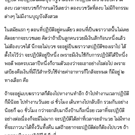
สงบ เวลาจะบวชก็กำหนดไว้เลยว่า ตองบวชวัดที่สงบ ไม่มีกิจกรรม
ต่างๆ ไม่มีงานบุญบังสังสวด
ในสมัยแรก ๆ ตอนที่ปฏิบัติอยู่คนเดียว ตอนที่เป็นฆราวาสนั้นไม่เคย
คิดอยากจะบวชเลย คิดว่าถ้าเป็นลูกคนรวยมีเงินสักก้อนหนึ่งแล้ว
ไม่ต้องบวชได้ นึกจะไม่บวช จะอยู่เป็นฆราวาสปฏิบัติของเราไป ได้
ตั้งใจไว้ว่า จะปฏิบัติอยู่ปีหนึ่ง เพราะมีเงินใช้กับการปฏิบัติได้ปีหนึ่ง
พอดี พอครบเวลาปีหนึ่งก็ถามตัวเองว่าจะเอาอย่างไรต่อไป เพราะ
เสบียงคือเงินที่มีไว้สำหรับใช้จ่ายค่าอาหารก็ใกล้จะหมด ก็มีอยู่ ๒
ทางเลือก คือ
ถ้าจะอยู่แบบฆราวาสก็ต้องไปหางานทำอีก ถ้าไปทำงานเวลาปฏิบัติ
ก็มีน้อย ไปทำงานวันละ ๘ ชั่วโมง เดินทางไปกลับอีก รวมกันอย่าง
น้อยก็ ๑๐ ชั่วโมง กว่าจะกลับมาถึงบ้านก็เหนื่อย เวลาที่จะปฏิบัติ
อย่างต่อเนื่องก็จะมีไม่มาก จะปฏิบัติได้เท่าที่เวลาจะอำนวย ไม่มีทาง
ที่จะภาวนาได้ทั้งวันทั้งคืน แต่ถ้าอยากจะปฏิบัติต่อก็ต้องไปบวช ถ้า