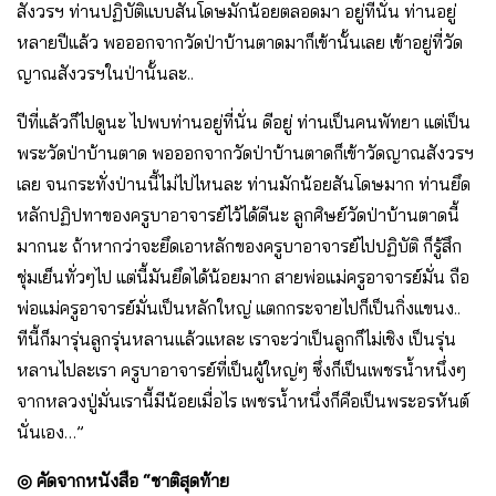
สังวรฯ ท่านปฏิบัติแบบสันโดษมักน้อยตลอดมา อยู่ที่นั่น ท่านอยู่
หลายปีแล้ว พอออกจากวัดป่าบ้านตาดมาก็เข้านั้นเลย เข้าอยู่ที่วัด
ญาณสังวรฯในป่านั้นละ..
ปีที่แล้วก็ไปดูนะ ไปพบท่านอยู่ที่นั่น ดีอยู่ ท่านเป็นคนพัทยา แต่เป็น
พระวัดป่าบ้านตาด พอออกจากวัดป่าบ้านตาดก็เข้าวัดญาณสังวรฯ
เลย จนกระทั่งป่านนี้ไม่ไปไหนละ ท่านมักน้อยสันโดษมาก ท่านยึด
หลักปฏิปทาของครูบาอาจารย์ไว้ได้ดีนะ ลูกศิษย์วัดป่าบ้านตาดนี้
มากนะ ถ้าหากว่าจะยึดเอาหลักของครูบาอาจารย์ไปปฏิบัติ ก็รู้สึก
ชุ่มเย็นทั่วๆไป แต่นี้มันยึดได้น้อยมาก สายพ่อแม่ครูอาจารย์มั่น ถือ
พ่อแม่ครูอาจารย์มั่นเป็นหลักใหญ่ แตกกระจายไปก็เป็นกิ่งแขนง..
ทีนี้ก็มารุ่นลูกรุ่นหลานแล้วแหละ เราจะว่าเป็นลูกก็ไม่เชิง เป็นรุ่น
หลานไปละเรา ครูบาอาจารย์ที่เป็นผู้ใหญ่ๆ ซึ่งก็เป็นเพชรน้ำหนึ่งๆ
จากหลวงปู่มั่นเรานี้มีน้อยเมื่อไร เพชรน้ำหนึ่งก็คือเป็นพระอรหันต์
นั่นเอง…”
◎
คัดจากหนังสือ “ชาติสุดท้าย