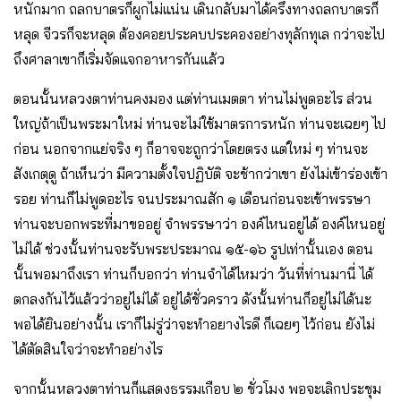
หนักมาก ถลกบาตรก็ผูกไม่แน่น เดินกลับมาได้ครึ่งทางถลกบาตรก็
หลุด จีวรก็จะหลุด ต้องคอยประคบประคองอย่างทุลักทุเล กว่าจะไป
ถึงศาลาเขาก็เริ่มจัดแจกอาหารกันแล้ว
ตอนนั้นหลวงตาท่านคงมอง แต่ท่านเมตตา ท่านไม่พูดอะไร ส่วน
ใหญ่ถ้าเป็นพระมาใหม่ ท่านจะไม่ใช้มาตรการหนัก ท่านจะเฉยๆ ไป
ก่อน นอกจากแย่จริง ๆ ก็อาจจะถูกว่าโดยตรง แต่ใหม่ ๆ ท่านจะ
สังเกตุดู ถ้าเห็นว่า มีความตั้งใจปฏิบัติ จะช้ากว่าเขา ยังไม่เข้าร่องเข้า
รอย ท่านก็ไม่พูดอะไร จนประมาณสัก ๑ เดือนก่อนจะเข้าพรรษา
ท่านจะบอกพระที่มาขออยู่ จำพรรษาว่า องค์ไหนอยู่ได้ องค์ไหนอยู่
ไม่ได้ ช่วงนั้นท่านจะรับพระประมาณ ๑๕-๑๖ รูปเท่านั้นเอง ตอน
นั้นพอมาถึงเรา ท่านก็บอกว่า ท่านจำได้ไหมว่า วันที่ท่านมานี่ ได้
ตกลงกันไว้แล้วว่าอยู่ไม่ได้ อยู่ได้ชั่วคราว ดังนั้นท่านก็อยู่ไม่ได้นะ
พอได้ยินอย่างนั้น เราก็ไม่รู่ว่าจะทำอยางไรดี ก็เฉยๆ ไว้ก่อน ยังไม่
ได้ตัดสินใจว่าจะทำอย่างไร
จากนั้นหลวงตาท่านก็แสดงธรรมเกือบ ๒ ชั่วโมง พอจะเลิกประชุม