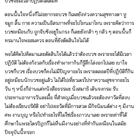
บวชจะมีเวลาปฏิบัติได้เต็มที่
ตอนนั้นใจหนึ่งก็ไม่อยากจะบวช กิเลสยังห่วงความสุขทางตา หู
จมูก ลิ้น กาย ความเป็นอิสรภาพที่จะไปไหนมาไหน เพราะคิดว่าการ
บวชเหมือนกับ ถูกจับขังอยู่ในกรง ก็เลยยังกล้า ๆ กลัว ๆ ตอนนั้นก็
ทรมานใจพอสมควร ตอนที่ยังตัดสินใจไม่ได้
พอได้คิดไปคิดมาและตัดสินใจได้แล้วว่าต้องบวช เพราะจะได้มีเวลา
ปฏิบัติ ไม่ต้องกังวลกับเรื่องทำมาหากินก็รู้สึกโล่งอกไปเลย เบาใจ
บวชก็บวช เรื่องบวชก็คงไม่มีปัญหาอะไร เพราะตลอดปีที่ปฏิบัติก็กิน
อยู่เหมือนนักบวชอยู่แล้ว ไม่ได้ไปเที่ยวเตร่ไปหาความสุขจากอะไร
วัน ๆ หนึ่งก็อ่านแต่หนังสือธรรมะ นั่งสมาธิ เดินจงกรม รับ
ประทานอาหารวันละมื้อ ที่สำคญเมื่อบวชแล้วจะต้องหาวัดที่สงบ
ไม่ต้องเรียนปริยัติ อย่าไปเจอวัดที่มีการสวด มีกิจนิมนต์ต่าง ๆ มีงาน
ศพ งานบุญ หรือไปทำอะไรที่ไม่ใช่เรื่องภาวนาเลย เพราะเท่าที่ได้
ศึกษาในพระไตรปิฎกก็ไม่เห็นมีงานอย่างที่ทำกันเหมือนในสมัย
ปัจจุบันนี้หรอก