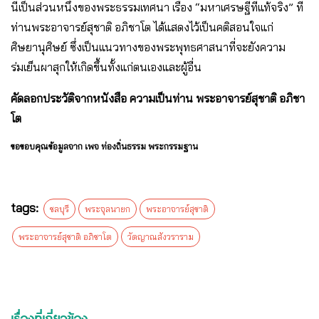
นี่เป็นส่วนหนึ่งของพระธรรมเทศนา เรื่อง “มหาเศรษฐีที่แท้จริง” ที่
ท่านพระอาจารย์สุชาติ อภิชาโต ได้แสดงไว้เป็นคติสอนใจแก่
ศิษยานุศิษย์ ซึ่งเป็นแนวทางของพระพุทธศาสนาที่จะยังความ
ร่มเย็นผาสุกให้เกิดขึ้นทั้งแก่ตนเองและผู้อื่น
คัดลอกประวัติจากหนังสือ ความเป็นท่าน พระอาจารย์สุชาติ อภิชา
โต
ขอขอบคุณข้อมูลจาก เพจ ท่องถิ่นธรรม พระกรรมฐาน
tags:
ชลบุรี
พระจุลนายก
พระอาจารย์สุชาติ
พระอาจารย์สุชาติ อภิชาโต
วัดญาณสังวราราม
เรื่องที่เกี่ยวข้อง