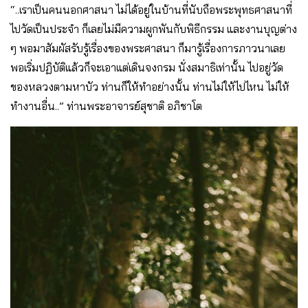
“..เราเป็นคนนอกศาสนา ไม่ได้อยู่ในบ้านที่นับถือพระพุทธศาสนาที่
ไปวัดเป็นประจำ ก็เลยไม่มีความผูกพันกับพิธีกรรม และงานบุญต่าง
ๆ พอมาสัมผัสรับรู้เรื่องของพระศาสนา ก็มารู้เรื่องการภาวนาเลย
พอเริ่มปฏิบัติแล้วก็จะเอาแต่เดินจงกรม นั่งสมาธิเท่านั้น ไปอยู่วัด
ของหลวงตามหาบัว ท่านก็ให้ทำอย่างนั้น ท่านไม่ให้ไปไหน ไม่ให้
ทำงานอื่น..” ท่านพระอาจารย์สุชาติ อภิชาโต