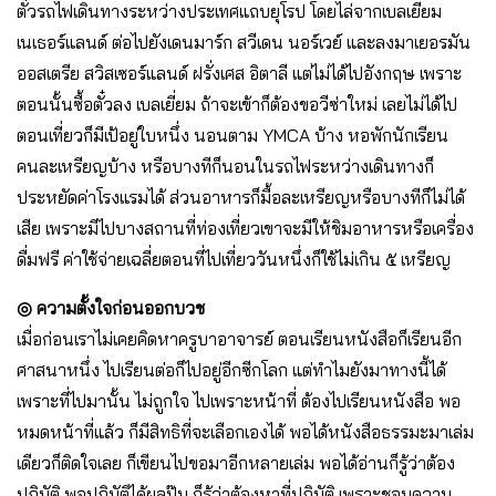
ตั๋วรถไฟเดินทางระหว่างประเทศแถบยุโรป โดยไล่จากเบลเยี่ยม
เนเธอร์แลนด์ ต่อไปยังเดนมาร์ก สวีเดน นอร์เวย์ และลงมาเยอรมัน
ออสเตรีย สวิสเซอร์แลนด์ ฝรั่งเศส อิตาลี แต่ไม่ได้ไปอังกฤษ เพราะ
ตอนนั้นซื้อตั๋วลง เบลเยี่ยม ถ้าจะเข้าก็ต้องขอวีซ่าใหม่ เลยไม่ได้ไป
ตอนเที่ยวก็มีเป้อยู่ใบหนึ่ง นอนตาม YMCA บ้าง หอพักนักเรียน
คนละเหรียญบ้าง หรือบางทีก็นอนในรถไฟระหว่างเดินทางก็
ประหยัดค่าโรงแรมได้ ส่วนอาหารก็มื้อละเหรียญหรือบางทีก็ไม่ได้
เสีย เพราะมีไปบางสถานที่ท่องเที่ยวเขาจะมีให้ชิมอาหารหรือเครื่อง
ดื่มฟรี ค่าใช้จ่ายเฉลี่ยตอนที่ไปเที่ยววันหนึ่งก็ใช้ไม่เกิน ๕ เหรียญ
◎
ความตั้งใจก่อนออกบวช
เมื่อก่อนเราไม่เคยคิดหาครูบาอาจารย์ ตอนเรียนหนังสือก็เรียนอีก
ศาสนาหนึ่ง ไปเรียนต่อก็ไปอยู่อีกซีกโลก แต่ทำไมยังมาทางนี้ได้
เพราะที่ไปมานั้น ไม่ถูกใจ ไปเพราะหน้าที่ ต้องไปเรียนหนังสือ พอ
หมดหน้าที่แล้ว ก็มีสิทธิที่จะเลือกเองได้ พอได้หนังสือธรรมะมาเล่ม
เดียวก็ติดใจเลย ก็เขียนไปขอมาอีกหลายเล่ม พอได้อ่านก็รู้ว่าต้อง
ปฏิบัติ พอปฏิบัติได้ผลปุ๊บ ก็รู้ว่าต้องหาที่ปฏิบัติ เพราะชอบความ