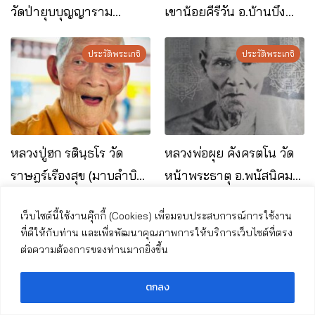
วัดป่ายุบบุญญาราม
เขาน้อยคีรีวัน อ.บ้านบึง
อ.บ้านบึง จ.ชลบุรี
จ.ชลบุรี
ประวัติพระเกจิ
ประวัติพระเกจิ
หลวงปู่ฮก รตินฺธโร วัด
หลวงพ่อผุย คังครตโน วัด
ราษฎร์เรืองสุข (มาบลำบิด)
หน้าพระธาตุ อ.พนัสนิคม
อ.บ้านบึง จ.ชลบุรี
จ.ชลบุรี
เว็บไซต์นี้ใช้งานคุ๊กกี้ (Cookies) เพื่อมอบประสบการณ์การใช้งาน
หมวดหมู่
ที่ดีให้กับท่าน และเพื่อพัฒนาคุณภาพการให้บริการเว็บไซต์ที่ตรง
ต่อความต้องการของท่านมากยิ่งขึ้น
ฆราวาสจอมขมังเวทย์
ธรรมะพระอริยสงฆ์
ตกลง
ประชาสัมพันธ์งานบุญ