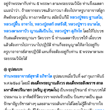
อยู่จำพรรษากับท่าน ๕ พรรษา ตามพระธรรมวินัย ท่านจึงเมตตา
แนะนำว่า.. ถ้าอยากจะบวชแล้วภาวนา ต้องไปหาครูบาอาจารย์ลูก
ศิษย์หลวงปู่มั่น ทางภาคอีสาน สมัยนั่นก็มี
หลวงปู่ชอบ ฐานสโม
,
หลวงปู่ฝั้น อาจาโร
,
หลวงปู่เทสก์ เทสรังสี
,
หลวงปู่ขาว อนาลโย
,
หลวงตามหาบัว ญาณสัมปันโน
,
หลวงปู่ชา สุภัทโท
โดยให้ไปบวช
กับสมเด็จพระญาณฯ วัดบวรฯ นี่ ท่านเมตตารับบวชให้ เมื่อบวช
แล้วต้องการไปภาวนาไปปฏิบัติ ท่านก็จะอนุญาตให้ลาไปอยู่กับ
ครูบาอาจารย์สายปฏิบัติ แทนที่จะต้องอยู่กับท่าน ๕ พรรษาตามพ
ระธรรมวินัยได้
◎
อุปสมบท
ท่านพระอาจารย์สุชาติ อภิชาโต
อุปสมบทเมื่อวันที่ ๑๙ กุมภาพันธ์
พ.ศ.๒๕๑๘ โดยมี
สมเด็จพระญาณสังวร สมเด็จพระสังฆราช สกล
มหาสังฆปริณายก (เจริญ สุวฑฺฒโน)
เป็นพระอุปัชฌาย์ ท่านบวชได้
ประมาณ ๖ อาทิตย์ที่วัดบวรฯ พอห่มจีวรเป็น บิณฑบาตเป็น ดูแล
รักษาอัฐบริขารต่างๆ และสามารถเดินทางได้โดยไม่รู้สึกลำบากใจ