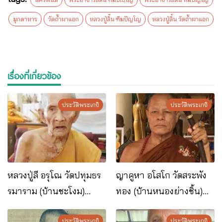
มุกดาหาร
วัดถ้ำผาแอก
หลวงปู่ลิ้น ฑีฆปัญโญ
หลวงปู่ลิ้น วัดถ้ำผาแอก
เรื่องที่เกี่ยวข้อง
ประวัติพระเกจิ
ประวัติพระเกจิ
หลวงปู่ลี อรุโณ วัดปทุมธร
ญาคูหา อโสโก วัดสระพัง
รมาราม (บ้านชะโงม)
ทอง (บ้านหนองย่างชิ้น)
อ.เมือง จ.นครพนม
อ.เรณูนคร จ.นครพนม
ประวัติพระเกจิ
ประวัติพระเกจิ