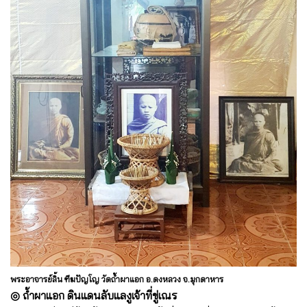
พระอาจารย์ลิ้น ฑีฆปัญโญ วัดถ้ำผาแอก อ.ดงหลวง จ.มุกดาหาร
◎ ถ้ำผาแอก ดินแดนลับแลงูเจ้าที่ขู่เณร