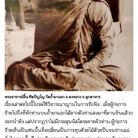
พระอาจารย์ลิ้น ฑีฆปัญโญ วัดถ้ำผาแอก อ.ดงหลวง จ.มุกดาหาร
เรื่องเล่าต่อไปนี้โปรดใช้วิจารณาญานในการรับฟัง…เมื่อผู้ก่อการ
ร้ายไปถึงที่พักท่านบนถ้ำผาแอกได้ลากตัวท่านลงมาที่ลานหินแล้วก
ระหน่ำยิง แต่ปรากฎว่าไม่มีกระสุนนัดใดระคายผิวท่าน ผู้ก่อการ
ร้ายเห็นเป็นเช่นนั้นจึงเปลี่ยนเป็นการทุบด้วยไม้ด้วยปืนจนท่านแน่