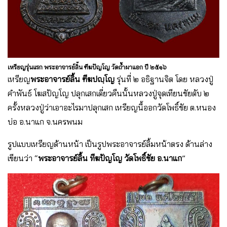
เหรียญรุ่นแรก พระอาจารย์ลิ้น ฑีฆปัญโญ วัดถ้ำผาแอก ปี ๒๕๑๖
เหรียญ
พระอาจารย์ลิ้น ฑีฆปญฺโญ
รุ่นที่ ๒ อธิฐานจิต โดย หลวงปู่
คำพันธ์ โฆสปัญโญ ปลุกเสกเดี่ยวคืนนั้นหลวงปู่จุดเทียนชัยดับ ๒
ครั้งหลวงปู่ว่าเอาอะไรมาปลุกเสก เหรียญนี้ออกวัดโพธิ์ชัย ต.หนอง
บ่อ อ.นาแก จ.นครพนม
รูปแบบเหรียญด้านหน้า เป็นรูปพระอาจารย์ลิ้มหน้าตรง ด้านล่าง
เขียนว่า “
พระอาจารย์ลิ้น ทีฆปัญโญ
วัดโพธิ์ชัย อ.นาแก
”