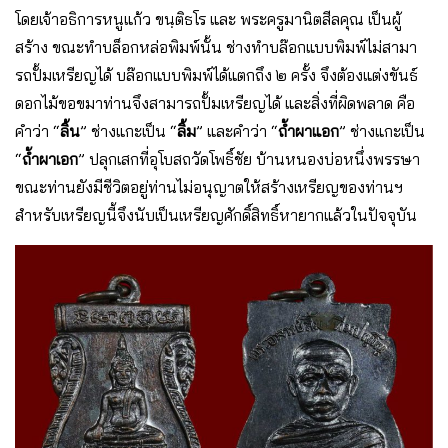
โดยเจ้าอธิการหนูแก้ว ขนฺติธโร และ พระครูมานิตสีลคุณ เป็นผู้
สร้าง ขณะทำบล็อกหล่อพิมพ์นั้น ช่างทำบล๊อกแบบพิมพ์ไม่สามา
รถปั้มเหรียญได้ บล๊อกแบบพิมพ์ได้แตกถึง ๒ ครั้ง จึงต้องแต่งขันธ์
ดอกไม้ขอขมาท่านจึงสามารถปั้มเหรียญได้ และสิ่งที่ผิดพลาด คือ
คำว่า “
ลิ้น
” ช่างแกะเป็น “
ลิ้ม
” และคำว่า “
ถ้ำผาแอก
” ช่างแกะเป็น
“
ถ้ำผาเอก
” ปลุกเสกที่อุโบสถวัดโพธิ์ชัย บ้านหนองบ่อหนึ่งพรรษา
ขณะท่านยังมีชีวิตอยู่ท่านไม่อนุญาตให้สร้างเหรียญของท่านฯ
สำหรับเหรียญนี้จึงนับเป็นเหรียญศักดิ์สิทธิ์หายากแล้วในปัจจุบัน