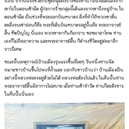
นิ่งไป จากนั้นจึงช่วยกันขุดหลุุมฝังร่างของท่าน ก่อนจะเดินลงจาก
เขาไปในตอนเช้ามืด ผู้ก่อการร้ายกลุ่มนี้เดินลงจากเขาถึงหมู่บ้าน ใน
ตอนเช้ามืด เป็นช่วงที่พระออกบิณฑบาตร สิ่งที่ทำให้พวกเขาตื่น
ตะลึงจนเข่าอ่อนก็คือ พระที่เดินบิณฑบาตรอยู่นั้นคือ พระอาจารย์
ลิ้น ฑีฆปัญโญ นั่นเอง พวกเขาพากันก้มกราบ ขอขมาลาโทษ ท่าน
เองก็ไม่ถือเอาความ และพระอาจารย์ลิ้น ก็ดำรงชีวิตอยู่ต่อมาอีก
ราวปีเศษ
ขณะนั้นเหตุการณ์บ้านเมืองรุนแรงขึ้นเรื่อยๆ วันหนึ่งท่านนัด
หมายชาวบ้านขึ้นไปพบที่ถ้ำและ บอกกับชาวบ้านว่า บ้านเมืองเป็น
อย่างนี้หลวงพ่อคงอยู่ด้วยไม่ได้ หลวงพ่อต้องไปแล้ว ในคืนนั้นท่าน
พระอาจารย์ลิ้นมีอาการไม่สบาย เมื่อท่านเข้าจำวัด ท่านก็ละสังขาร
ในคืนนั้นนั่นเอง