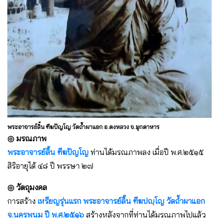
พระอาจารย์ลิ้น ฑีฆปัญโญ วัดถ้ำผาแอก อ.ดงหลวง จ.มุกดาหาร
◎ มรณภาพ
พระอาจารย์ลิ้น ฑีฆปัญโญ
ท่านได้มรณภาพลง เมื่อปี พ.ศ.๒๕๑๕
สิริอายุได้ ๔๘ ปี พรรษา ๒๗
◎ วัตถุมงคล
การสร้าง
เหรียญรุ่นแรก พระอาจารย์ลิ้น ฑีฆปญฺโญ วัดถ้ำผาแอก
จ.นครพนม ปี พ.ศ.๒๕๑๖
สร้างหลังจากที่ท่านได้มรณภาพไปแล้ว