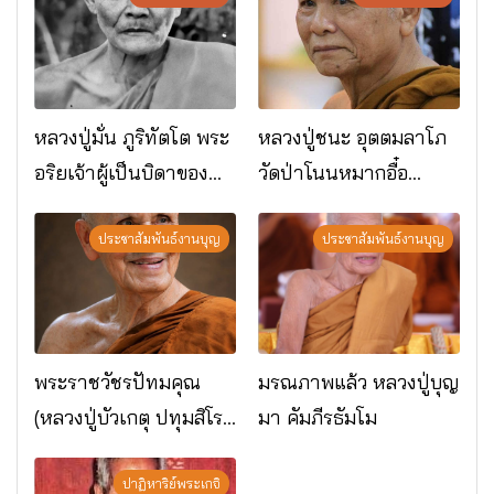
หลวงปู่มั่น ภูริทัตโต พระ
หลวงปู่ชนะ อุตตมลาโภ
อริยเจ้าผู้เป็นบิดาของ
วัดป่าโนนหมากอื๋อ
พระกรรมฐาน
อ.เมือง จ.มหาสารคาม
ประชาสัมพันธ์งานบุญ
ประชาสัมพันธ์งานบุญ
พระราชวัชรปัทมคุณ
มรณภาพแล้ว หลวงปู่บุญ
(หลวงปู่บัวเกตุ ปทุมสิโร)
มา คัมภีรธัมโม
มรณภาพแล้ว วัดป่า
ดาราภิรมย์ อ.แม่ริม
ปาฏิหาริย์พระเกจิ