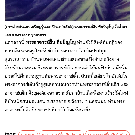
(ภาพถ่ายต้นแบบเหรียญรุ่นแรก ปี พ.ศ.๒๕๑๖) พระอาจารย์ลิ้น ฑีฆปัญโญ วัดถ้ำผา
แอก อ.ดงหลวง จ.มุกดาหาร
นอกจากนี้
พระอาจารย์ลิ้น ฑีฆปัญโญ
ท่านยังมีศิษย์ก้นกุฏิของ
ท่าน คือ พระครูสังฆ์รักษ์ เติน รตนะวณฺโณ วัดป่าปทุม
สุวรรณาราม บ้านหนองแคน ตำบลยอดชาด กิ่งอำเภอวังยาง
จังหวัดนครพนม ซึ่งพระอาจารย์เติน ท่านเล่าให้ผมฟังว่า สมัยนั้น
บวชก็ไปฝึกกรรมฐานกับพระอาจารย์ลิ้น ฉันท์มื้อเดียว ไม่ฉันท์เนื้อ
พระอาจารย์เตินก็อยู่ดูแลท่านจนกว่าท่านพระอาจารย์ลิ้นเสีย พระ
อาจารย์เติน จึงธุดงค์ลงจากเขากลับมาบ้านเกิดเพื่อมาสร้างวัดใหม่
ที่บ้านน้อยหนองแคน ต.ยอดชาด อ.วังยาง จ.นครพนม ท่านพระ
อาจารย์ลิ้มจึงเป็นพระป่าที่น่านับถือศรัทธายิ่ง
tags:
นครพนม
พระอาจารย์ลิ้น ฑีฆปญฺโญ
พระอาจารย์ลิ้น ทีฆปัญโญ