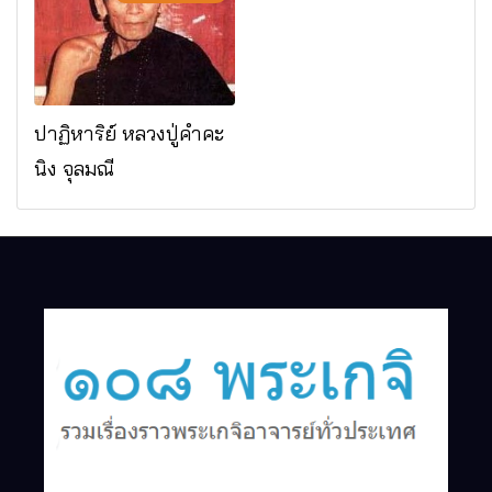
จ.เชียงใหม่
ปาฏิหาริย์ หลวงปู่คำคะ
นิง จุลมณี