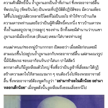
ความศักดิ์สิทธิ์นั้น ถ้ำภูผาแอกเป็นถ้ำที่เก่าแก่ ซึ่งพระอาจารย์ลิ้น
ทีฆปญฺโญ (ทีคะปันโย) เป็นพระที่ปฏิบัติดีปฏิบัติชอบ มีความเพียร
ได้ขึ้นไปอยู่รูปเดียวหลายปีโดยที่ไม่เป็นอะไร ทำให้ชาวบ้านเกิด
ความเคารพท่านและถือว่าเป็นผู้ศักดิ์สิทธิ์คนหนึ่ง ชาวบ้านเคารพ
ทั้งถ้ำและสถูปธาตุ (กระดูก) ของท่าน อีกทั้งเคยมีตำนานว่าบนเขา
ภูผาแอกมีเมืองบังบด (ลับแล) เคยมาใส่บาตรท่านอยู่
คนเฒ่าคนแก่ของหมู่บ้านกกกอก เปิดเผยว่า เมื่อสมัยก่อนเคยมี
สามเณรขึ้นไปอยู่บนถ้ำภูผาแอกกับพระอาจารย์ลิ้น แต่สามเณรรูป
นี้มีนิสัยเกเร ชอบเอาก้อนหินปาใส่นก ปาใส่สัตว์
ตกกลางคืนก็มีงูเหลือมตัวใหญ่ ซึ่งเชื่อว่าเป็นงูเจ้าที่เลื่อยมาใต้กุฏิ
สร้างความตกใจให้สามเณรมาก ๆ จนต้องวิ่งไปฟ้องพระอาจารย์
ลิ้น ซึ่งพระอาจารย์ต้องพูดกับงูว่า “
อย่ามาทำอะไรเด็กน้อย อย่ามา
หลอกเด็กน้อย
” เมื่อพูดดังนั้นงูเหลือมจึงยอมเลื่อยหนีไป