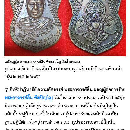
เหรียญรุ่น ๒ พระอาจารย์ลิ้น ฑีฆปญฺโญ วัดถ้ำผาแอก
รูปแบบเหรียญด้านหลัง เป็นรูปพระราหูอมจันทร์ ด้านบนเขียนว่า
“
รุ่น ๒ พ.ศ .๒๕๔๕
”
◎ อิทธิปาฏิหาริย์ ความอัศจรรย์ พระอาจารย์ลิ้น ผจญผู้ก่อการร้าย
พระอาจารย์ลิ้น ฑีฆปัญโญ
วัดถ้ำผาแอก ราวประมาณปี พ.ศ.๒๕๑๖
มีพระสายปฏิบัติอยู่จำพรรษาคือ พระอาจารย์ลิ้น ฑีฆปัญโญ ใน
สมัยนั้นหมู่บ้านแถวนี้เป็นดินแดนผู้ก่อการร้ายคอมมิวนิสต์ เป็น
ฐานปฏิบัติการใหญ่ การดำรงสมณสารูปของพระอารย์ลิ้นนั้น