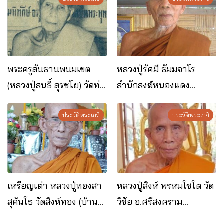
พระครูสันธานพนมเขต
หลวงปู่รัศมี ธัมมจาโร
(หลวงปู่สนธิ์ สุรชโย) วัดท่า
สำนักสงฆ์หนองแดง
ดอกแก้วเหนือ อ.ท่าอุเทน
อ.ปลาปาก จ.นครพนม
จ.นครพนม
ประวัติพระเกจิ
ประวัติพระเกจิ
เหรียญเต่า หลวงปู่ทองสา
หลวงปู่สิงห์ พรหมโชโต วัด
สุคันโธ วัดสิงห์ทอง (บ้าน
วิชัย อ.ศรีสงคราม
หมูม่น) อ.นาทม
จ.นครพนม