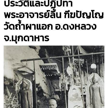
ประวัติและปฏิปทา
พระอาจารย์ลิ้น ฑีฆปัญโญ
วัดถ้ำผาแอก อ.ดงหลวง
จ.มุกดาหาร