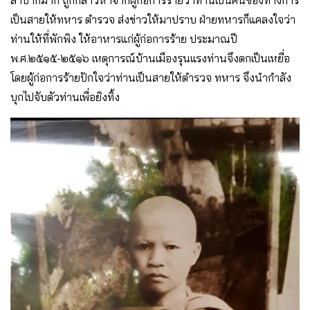
ลำบากมาก ถูกกล่าวหาจากผู้ก่อการร้ายว่าท่านเป็นคนของทางการ
เป็นสายให้ทหาร ตำรวจ ส่งข่าวให้มาปราบ ฝ่ายทหารก็แคลงใจว่า
ท่านให้ที่พักพิง ให้อาหารแก่ผู้ก่อการร้าย ประมาณปี
พ.ศ.๒๕๑๕-๒๕๑๖ เหตุการณ์บ้านเมืองรุนแรงท่านจึงตกเป็นเหยื่อ
โดยผู้ก่อการร้ายปักใจว่าท่านเป็นสายให้ตำรวจ ทหาร จึงนำกำลัง
บุกไปจับตัวท่านเพื่อยิงทิ้ง