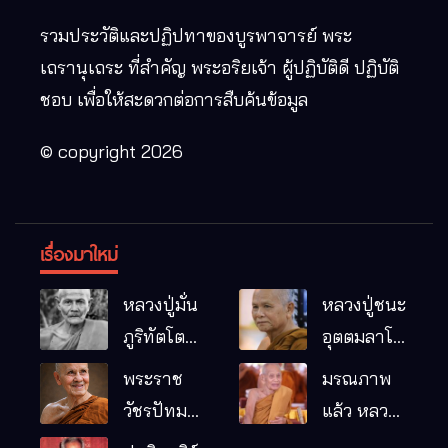
รวมประวัติและปฏิปทาของบูรพาจารย์ พระ
เถรานุเถระ ที่สำคัญ พระอริยเจ้า ผู้ปฏิบัติดี ปฏิบัติ
ชอบ เพื่อให้สะดวกต่อการสืบค้นข้อมูล
© copyright 2026
เรื่องมาใหม่
หลวงปู่มั่น
หลวงปู่ชนะ
ภูริทัตโต
อุตตมลาโภ
พระอริยเจ้า
วัดป่าโนน
พระราช
มรณภาพ
ผู้เป็นบิดา
หมากอื๋อ
วัชรปัทม
แล้ว หลวง
ของพระกร
อ.เมือง
คุณ (หลวง
ปู่บุญมา