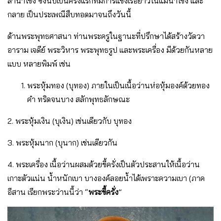
ลําน้ําโขง ซึ่งนับเป็นครั้งแรกที่มีการแข่งเรือยาวในแม่น้ําโขง และ
กลาย เป็นประเพณีสืบทอดมาจนถึงวันนี้
ด้านพระพุทธศาสนา ท่านพระครูในฐานะที่ปรึกษาได้สร้างวัดวา
อาราม เจดีย์ พระวิหาร พระพุทธรูป และพระเครื่อง มีด้วยกันหลาย
แบบ หลายพิมพ์ เช่น
พระหุ้มทอง (บุทอง) ภายในเป็นเนื้อว่านห่อหุ้มองค์ด้วยทอง
คํา ทริดจนบาง สลักพุทธลักษณะ
2. พระหุ้มเงิน (บุเงิน) เช่นเดียวกับ บุทอง
3. พระหุ้มนาก (บุนาก) เช่นเดียวกัน
4. พระเครื่อง เนื้อว่านผสมด้วยขี้ครั่งเป็นตัวประสานให้เนื้อว่าน
เกาะตัวแน่น น้ําหนักเบา บางองค์ลอยน้ําได้เพราะความเบา (ภาค
อีสาน เรียกพระว่านนี้ว่า “
พระขี้ครั่ง
”