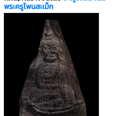
พระครูโพนสะเม็ก