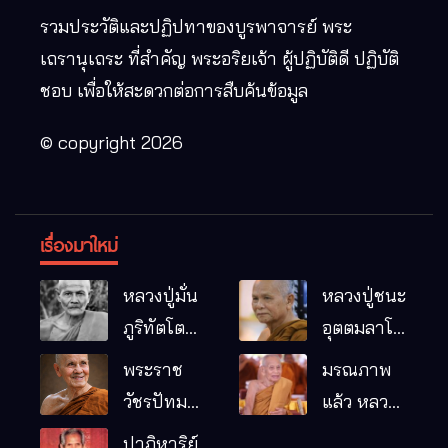
รวมประวัติและปฏิปทาของบูรพาจารย์ พระ
เถรานุเถระ ที่สำคัญ พระอริยเจ้า ผู้ปฏิบัติดี ปฏิบัติ
ชอบ เพื่อให้สะดวกต่อการสืบค้นข้อมูล
© copyright 2026
เรื่องมาใหม่
หลวงปู่มั่น
หลวงปู่ชนะ
ภูริทัตโต
อุตตมลาโภ
พระอริยเจ้า
วัดป่าโนน
พระราช
มรณภาพ
ผู้เป็นบิดา
หมากอื๋อ
วัชรปัทม
แล้ว หลวง
ของพระกร
อ.เมือง
คุณ (หลวง
ปู่บุญมา
ปาฏิหาริย์