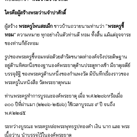
ใครคือผู้สร้างพระว่านจําปาศักดิ์
ผู้สร้าง
พระครูโพนสะเม็ก
ชาวบ้านถวายนามท่านว่า “
พระครูขี้
หอม
” ความหมาย ทุกอย่างในตัวท่านดี หอม ทั้งสิ้น แม้แต่อุจจาระ
ของท่านก็ยังหอม
รูปของพระครูขี้หอมหล่อด้วยสําริดขนาดเท่าองค์จริงประดิษฐาน
อยู่ด้านทิศเหนือของฐานองค์พระธาตุด้านประตูทางเข้า มีธาตุเจดีย์
บรรจุอัฐิ ของพระครูด้านหนึ่งของกําแพงวัด มีบันทึกเรื่องราวของ
พระครูในหนังสือ วัดพระธาตุพนม
ท่านพระครูทําการบูรณะองค์พระธาตุ เมื่อ พ.ศ.๒๒๓๖หรือเมื่อ
๓๐๐ ปีที่ผ่านมา (๒๒๓๖-๒๕๓๖) ใช้เวลาบูรณะ ๙ ปี จนถึง
พ.ศ.๒๒๔๕
ระหว่างบูรณะ พระครูหล่อพระพุทธรูปทองคํา เงิน นาก และ พระ
เนื้อว่าน นําบรรจุไว้ในองค์พระธาตุ