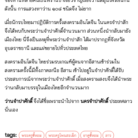
ดังนั้น การแสวงหาว่าน ๑๐๘ ชนิดจึง ไม่ยาก
เมื่อนักรบไทยมาปฏิบัติการครั้งสงครามอินโดจีน ในนครจำปาสัก
จึงได้พบกับพระว่านจำปาศักดิ์จำนวนมาก ส่วนหนึ่งนำกลับมายัง
เมืองไทย นี่จึงเป็นเหตุที่พระว่านจำปาสัก ได้มาปรากฏที่จังหวัด
อุบลราชธานี และแผ่ขยายไปทั่วประเทศไทย
สงครามอินโดจีน ไทยร่วมรบเกณฑ์ผู้คนจากอีสานเข้าร่วมใน
สงครามครั้งนี้มีทั้งภาคเหนือ อีสาน เข้าไปอยู่ในจําปาศักดิ์ได้รับ
ประสบการณ์จากพระว่านจําปาศักดิ์ เมื่อสงครามสงบจึงได้นําพระ
ว่านกลับมาบรรจุในเมืองไทยอีกจํานวนมาก
ว่านจําปาศักดิ์
จึงได้ชื่อเพราะนําไปจาก
นครจําปาศักดิ์
ประเทศลาว
นั่นเอง
tags:
พระครูขี้หอม
พระครูโพนสะเม็ก
ยาคูขี้หอม
ลาว