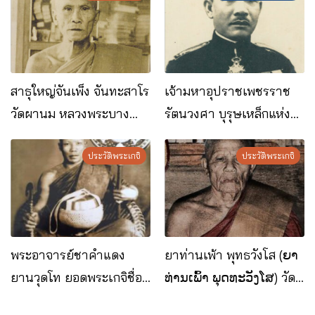
สาธุใหญ่จันเพ็ง จันทะสาโร
เจ้ามหาอุปราชเพชรราช
วัดผานม หลวงพระบาง
รัตนวงศา บุรุษเหล็กแห่ง
สปป.ลาว
ราชอาณาจักรลาว
ประวัติพระเกจิ
ประวัติพระเกจิ
พระอาจารย์ชาคำแดง
ยาท่านเพ้า พุทธวังโส (ຍາ
ยานวุดโท ยอดพระเกจิชื่อ
ທ່ານເພົ້າ ພຸດທະວັງໂສ) วัด
ดังแห่ง สปป.ลาว
พระบาทโพนสัน แขวงบอลิ