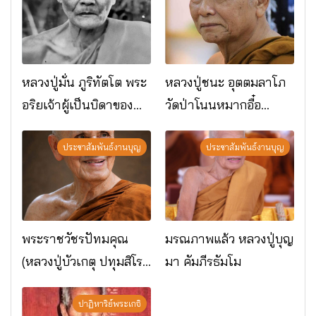
หลวงปู่มั่น ภูริทัตโต พระ
หลวงปู่ชนะ อุตตมลาโภ
อริยเจ้าผู้เป็นบิดาของ
วัดป่าโนนหมากอื๋อ
พระกรรมฐาน
อ.เมือง จ.มหาสารคาม
ประชาสัมพันธ์งานบุญ
ประชาสัมพันธ์งานบุญ
พระราชวัชรปัทมคุณ
มรณภาพแล้ว หลวงปู่บุญ
(หลวงปู่บัวเกตุ ปทุมสิโร)
มา คัมภีรธัมโม
มรณภาพแล้ว วัดป่า
ดาราภิรมย์ อ.แม่ริม
ปาฏิหาริย์พระเกจิ