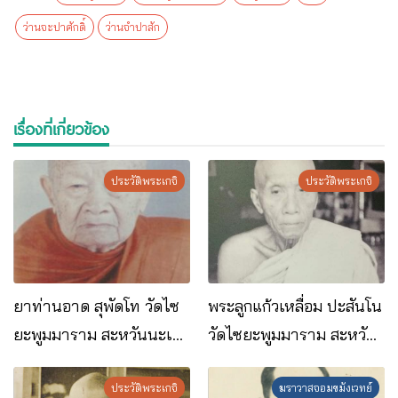
ว่านจะปาศักดิ์
ว่านจำปาสัก
เรื่องที่เกี่ยวข้อง
ประวัติพระเกจิ
ประวัติพระเกจิ
ยาท่านอาด สุพัดโท วัดไซ
พระลูกแก้วเหลื่อม ปะสันโน
ยะพูมมาราม สะหวันนะเขต
วัดไซยะพูมมาราม สะหวัน
สปป.ลาว
นะเขต สปป.ลาว
ประวัติพระเกจิ
ฆราวาสจอมขมังเวทย์