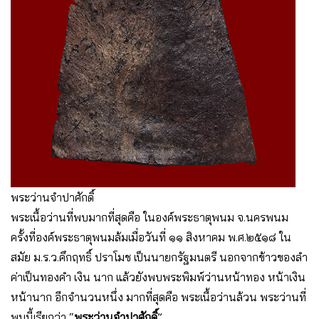
พระว่านจำปาศักดิ์
พระเนื้อว่านที่พบมากที่สุดคือ ในองค์พระธาตุพนม จ.นครพนม
ครั้งที่องค์พระธาตุพนมล้มเมื่อวันที่ ๑๑ สิงหาคม พ.ศ.๒๕๑๘ ใน
สมัย ม.ร.ว.คึกฤทธิ์ ปราโมช เป็นนายกรัฐมนตรี นอกจากข้าวของลํา
ค่าเป็นทองคํา เงิน นาก แล้วยังพบพระพิมพ์ว่านหน้าทอง หน้าเงิน
หน้านาก อีกจํานวนหนึ่ง มากที่สุดคือ พระเนื้อว่านล้วน พระว่านที่
พบนี้เรียกว่า “
พระว่านจําปาศักดิ์
”