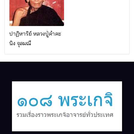
จ.เชียงใหม่
ปาฏิหาริย์ หลวงปู่คำคะ
นิง จุลมณี