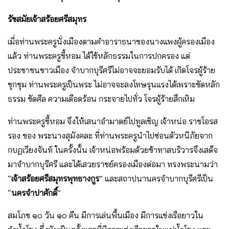
รัชสมัยเจ้าสร้อยศรีสมุทร
เมื่อท่านพระครูนั่งเมืองตามคําอาราธนาของนางแพงผู้ครองเมือง
แล้ว ท่านพระครูขี้หอม ได้ใช้หลักธรรมในการปกครอง แต่
ประชาชนชาวเมือง จําบากบุรีศรีไม่อาจจะยอมรับได้ เกิดโจรผู้ร้าย
ชุกชุม ท่านพระครูเป็นพระ ไม่อาจจะลงโทษรุนแรงได้เพราะขัดหลัก
ธรรม ขัดศีล ความเดือดร้อน กระจายไปทั่ว โจรผู้ร้ายสึกเหิม
ท่านพระครูขี้หอม จึงให้เสนาอํามาตย์ไปทูลเชิญ เจ้าหน่อ ราชโอรส
รอง ของ พระนางสุมังคละ ที่ท่านพระครูนําไปซ่อนตัวหนีภัยจาก
กบฏเวียงจันท์ ในครั้งนั้น เจ้าหน่อพร้อมด้วยข้าทาสบริวารจึงเสด็จ
มาจําบากบุรีศรี และได้เสวยราชย์ครองเมืองต่อมา ทรงพระนามว่า
“
เจ้าสร้อยศรีสมุทรพุทธางกูร
” และสถาปนานครจําบากบุรีศรีเป็น
“
นครจําปาศักดิ์
”
สมโภช ๑๐ วัน ๑๐ คืน มีการเล่นพื้นเมือง มีการแข่งเรือยาวใน