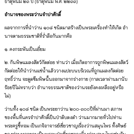
ธาตุพนม ๒๓ ปี (ธาตุพนม พ.ศ. ๒๒๓๓)
อํานาจของพระว่านจําปาศักดิ์
ผลจากการที่นําว่าน ๑๐๘ ชนิดมาสร้างเป็นพระเครื่องทําให้เกิด อํา
นาจตามธรรมชาติที่ร่ําลือกันมากคือ
๑. คงกระพันเป็นเยี่ยม
๒. กันพิษแมลงสัตว์กัดต่อย ท่านว่า เมื่อเกิดอาการถูกพิษแมลงสัตว์
กัดต่อยให้นําว่านแช่น้ําแล้ววางแปะบนบริเวณที่ถูกแมลงกัดต่อย
ฤทธิ์ว่าน จะดูดซึมพิษนั้นออกมาจากร่างกาย (กาลเวลาผ่านมานับ
ร้อยปีไม่ทราบว่า อํานาจธรรมชาติของว่านจะยังคงเหลืออยู่หรือ
ไม่)
ว่านทั้ง ๑๐๘ ชนิด เป็นพระยาว่าน ๒๐๐-๓๐๐ปีที่ผ่านมา สภาพ
ของพื้นที่นครจําปาศักดิ์เป็นป่าดิบดงดํา ว่านมากมายทั่วไปท่าน
พระครูขี้หอม เป็นเกจิอาจารย์เชี่ยวชาญเรื่องว่านสมุนไพร ทั้งศิษย์
ของท่านหลายคนเป็นพรานป่าเชี่ยวชาญเรื่องว่านสมุนไพรเช่นกัน