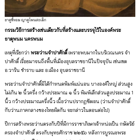
ยาคูขี้หอม ญาคูโพนสะเม็ก
กรรมวิธีการสร้างเช่นเดียวกับที่สร้างและบรรจุไว้ในองค์พระ
ธาตุพนม นครพนม
เหตุที่เรียกว่า
พระว่านจําปาศักดิ์
เพราะพบมากในบริเวณนคร จํา
ปาศักดิ์ เรื่อยมาจนถึงพื้นที่เมืองอุบลราชธานีในปัจจุบัน เช่นเขต
อ.วาริน ชําราบ และ อ.เมือง อุบลราชธานี
พระว่านจําปาศักดิ์มิได้กําหนดพิมพ์แน่นอน บางองค์ใหญ่ ส่วนสูง
ไม่เกิน ๒ นิ้วครึ่ง กว้างประมาณ ๑ นิ้ว พิมพ์เล็กส่วนสูงประมาณ 1
นิ้ว กว้างประมาณครึ่งนิ้ว เนื้อว่านปรากฏชัดเจน (ว่านจําปาศักดิ์
กับว่านภาคกลางของไทยผิดกัน จะกล่าวในตอนต่อไป)
ปีการสร้างพระว่านตรงกับปีที่มีการราชาภิเษกเจ้าหน่อเป็น กษัตริย์
ครองจําปาศักดิ์ ตรงกับพุทธศักราช ๒๒๕๖ หลังการบูรณะพระ