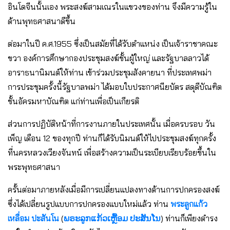
อินโดจีนนั้นเอง พระสงฆ์สามเณรในแขวงของท่าน จึงมีความรู้ใน
ด้านพุทธศาสนาดีขึ้น
ต่อมาในปี ค.ศ.1955 ซึ่งเป็นสมัยที่ได้รับตำแหน่ง เป็นเจ้าราชาคณะ
ขวา องค์การศึกษากองประชุมสงฆ์ชั้นผู้ใหญ่ และรัฐบาลลาวได้
อาราธนานิมนต์ให้ท่าน เข้าร่วมประชุมสังคายนา ที่ประเทศพม่า
การประชุมครั้งนี้รัฐบาลพม่า ได้มอบใบประกาศนียบัตร สดุดีบัณฑิต
ชั้นอัครมหาบัณฑิต แก่ท่านเพื่อเป็นเกียรติ
ส่วนการปฏิบัติหน้าที่การงานภายในประเทศนั้น เมื่อครบรอบ วัน
เพ็ญ เดือน 12 ของทุกปี ท่านก็ได้รับนิมนต์ให้ไปประชุมสงฆ์ทุกครั้ง
ที่นครหลวงเวียงจันทน์ เพื่อสร้างความเป็นระเบียบเรียบร้อยขึ้นใน
พระพุทธศาสนา
ครั้นต่อมาภายหลังเมื่อมีการเปลี่ยนแปลงทางด้านการปกครองสงฆ์
ซึ่งได้เปลี่ยนรูปแบบการปกครองแบบใหม่แล้ว ท่าน
พระลูกแก้ว
เหลื่อม ปะสันโน
(
ພຣະລູກແກ້ວເຫຼື້ອມ ປະສັນໂນ
) ท่านก็เพียงดำรง