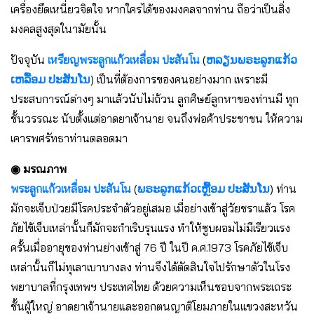
เครื่องยึดเหนี่ยวจิตใจ หากใครได้ของมงคลจากท่าน ถือว่าเป็นสิ่ง
มงคลสูงสุดในามัยนั้น
ปัจจุบัน
เหรียญพระลูกแก้วเหลื่อม ปะสันโน
(
ຫລຽນພຣະລູກແກ້ວ
ເຫລື້ອມ ປະສັນໂນ
) เป็นที่ต้องการของคนอย่างมาก เพราะมี
ประสบการณ์ต่างๆ มาแล้วนับไม่ถ้วน ลูกศิษย์ลูกหาของท่านมี ทุก
ชั้นวรรณะ นับตั้งแต่อาดยาเจ้านาย จนถึงพ่อค้าประชาชน ให้ความ
เคารพศรัทธาท่านตลอดมา
◉ มรณภาพ
พระลูกแก้วเหลื่อม ปะสันโน
(
ພຣະລູກແກ້ວເຫຼື້ອມ ປະສັນໂນ
) ท่าน
มักจะเจ็บป่วยมีโรคประจำตัวอยู่เสมอ เมื่อย่างเข้าสู่วัยชราแล้ว โรค
ภัยไข้เจ็บเหล่านั้นก็มักจะกำเริบรุนแรง ทำให้ซูบผอมไม่มีเรียวแรง
ครั้นเมื่ออายุของท่านย่างเข้าสู่ 76 ปี ในปี ค.ศ.1973 โรคภัยไข้เจ็บ
เหล่านั้นก็ไม่ทุเลาเบาบางลง ท่านจึงได้ตัดสินใจไปรักษาตัวในโรง
พยาบาลที่กรุงเทพฯ ประเทศไทย ด้วยความเห็นชอบจากพระเถระ
ชั้นผู้ใหญ่ อาดยาเจ้านายและออกตนญาติโยมภายในแขวงสะหวัน