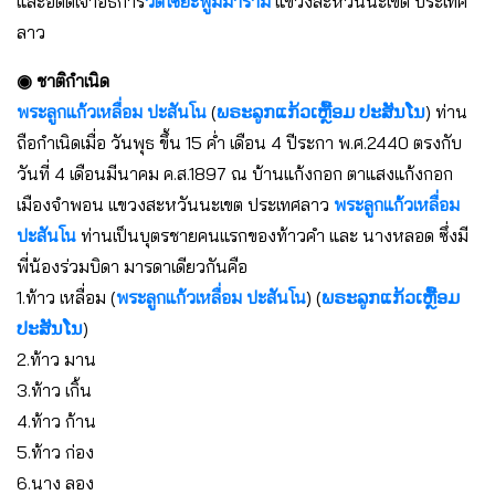
และอดีตเจ้าอธิการ
วัดไซยะพูมมาราม
แขวงสะหวันนะเขต ประเทศ
ลาว
◉ ชาติกำเนิด
พระลูกแก้วเหลื่อม ปะสันโน
(
ພຣະລູກແກ້ວເຫຼື້ອມ ປະສັນໂນ
) ท่าน
ถือกำเนิดเมื่อ วันพุธ ขึ้น 15 ค่ำ เดือน 4 ปีระกา พ.ศ.2440 ตรงกับ
วันที่ 4 เดือนมีนาคม ค.ส.1897 ณ บ้านแก้งกอก ตาแสงแก้งกอก
เมืองจำพอน แขวงสะหวันนะเขต ประเทศลาว
พระลูกแก้วเหลื่อม
ปะสันโน
ท่านเป็นบุตรชายคนแรกของท้าวคำ และ นางหลอด ซึ่งมี
พี่น้องร่วมบิดา มารดาเดียวกันคือ
1.ท้าว เหลื่อม (
พระลูกแก้วเหลื่อม ปะสันโน
) (
ພຣະລູກແກ້ວເຫຼື້ອມ
ປະສັນໂນ
)
2.ท้าว มาน
3.ท้าว เกิ้น
4.ท้าว ก้าน
5.ท้าว ก่อง
6.นาง ลอง