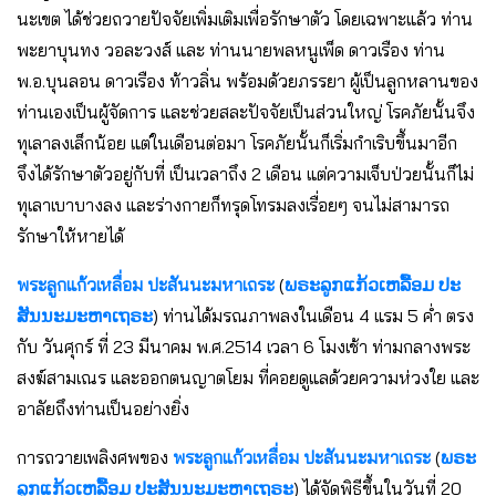
นะเขต ได้ช่วยถวายปัจจัยเพิ่มเติมเพื่อรักษาตัว โดยเฉพาะแล้ว ท่าน
พะยาบุนทง วอละวงส์ และ ท่านนายพลหนูเพ็ด ดาวเรือง ท่าน
พ.อ.บุนลอน ดาวเรือง ท้าวลิ่น พร้อมด้วยภรรยา ผู้เป็นลูกหลานของ
ท่านเองเป็นผู้จัดการ และช่วยสละปัจจัยเป็นส่วนใหญ่ โรคภัยนั้นจึง
ทุเลาลงเล็กน้อย แต่ในเดือนต่อมา โรคภัยนั้นก็เริ่มกำเริบขึ้นมาอีก
จึงได้รักษาตัวอยู่กับที่ เป็นเวลาถึง 2 เดือน แต่ความเจ็บป่วยนั้นก็ไม่
ทุเลาเบาบางลง และร่างกายก็ทรุดโทรมลงเรื่อยๆ จนไม่สามารถ
รักษาให้หายได้
พระลูกแก้วเหลื่อม ปะสันนะมหาเถระ
(
ພຣະລູກແກ້ວເຫລື້ອມ ປະ
ສັນນະມະຫາເຖຣະ
) ท่านได้มรณภาพลงในเดือน 4 แรม 5 ค่ำ ตรง
กับ วันศุกร์ ที่ 23 มีนาคม พ.ศ.2514 เวลา 6 โมงเช้า ท่ามกลางพระ
สงฆ์สามเณร และออกตนญาตโยม ที่คอยดูแลด้วยความห่วงใย และ
อาลัยถึงท่านเป็นอย่างยิ่ง
การถวายเพลิงศพของ
พระลูกแก้วเหลื่อม ปะสันนะมหาเถระ
(
ພຣະ
ລູກແກ້ວເຫລື້ອມ ປະສັນນະມະຫາເຖຣະ
) ได้จัดพิธีขึ้นในวันที่ 20