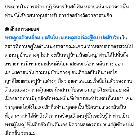
ประธานในการสร้าง กุฏิ วิหาร โบสถ์ สิม หลายแห่ง นอกจากนั้น
ท่านยังได้ช่วยหาทุนสำหรับการก่อสร้างวัดวาอารามอีก
◉ ด้านการเผยแผ่
พระลูกแก้วเหลื่อม ปะสันโน
(
ພຣະລູກແກ້ວເຫຼື້ອມ ປະສັນໂນ
) ใน
คราวที่ท่านอยู่ในตำแหน่งราชาคณะแขวง ท่านชอบออกตระเวนไป
ตามหมู่บ้านต่างๆ ไม่ว่าจะเป็นหมู่บ้านน้อยใหญ่ ท่านได้ไปทั่วถึง
เพราะท่านมีพาหะนะส่วนตัวไปมาสะดวกต่อการเดินทาง ออก
เผยแผ่ศาสนาไปตามหมู่บ้านต่างๆ จนเกิดผลเป็นที่น่าพอใจ
ญาติโยมตามหมู่บ้านต่างๆ มีความเคารพและเชื่อถือในตัวของท่าน
ดี และแสดงความคุ้นเคยสนิทสนมกับออกตนญาติโยมเป็นอย่างดี
เนื่องจากท่านมีบุคลิกลักษณะเป็นที่ยำเกรงแก่ปวงชนทั้งหลาย เช่น
ว่า บุคคลใดยังไม่เคยเข้าถึงท่าน บุคคลนั้นก็มีความเกรงกลัวเป็น
ที่สุด หากว่าได้เข้าถึงตัวท่านจริงๆแล้วคนผู้นั้นจะรับรู้ว่าท่านเป็น
พระผู้ใหญ่ ที่ไม่ถือตัว เป็นกันเอง มีความสะดวกสบายแก่ผู้เข้าพบไม่
เลือกชั้นวรรณะ