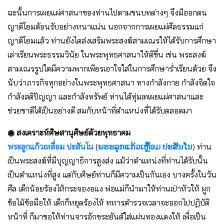
ฉะนั้นการเผยแผ่ศาสนาของท่านไปตามชนบทต่างๆ จึงมีออกตน
ญาติโยมต้อนรับอย่างหนาแน่น นอกจากการเผยแผ่ศีลธรรมแก่
ญาติโยมแล้ว ท่านยังไดส่งเสริมพระสงฆ์สามเณรให้ได้รับการศึกษา
เล่าเรียนพระธรรมวินัย ในพระพุทธศาสนาให้ดีขึ่น เช่น พระสงฆ์
สามเณรรูปใดมีความพากเพียรเอาใจใส่ในการศึกษาร่ำเรียนด้วย จึง
นับว่าภารกิจทุกอย่างในพระพุทธศาสนา ทางกำลังกาย กำลังจิตใจ
กำลังสติปัญญา และกำลังทรัพย์ ท่านได้ทุ่มเทเผยแผ่ศาสนาและ
ช่วยชาติได้เป็นอย่างดี สมกับหน้าที่ตำแหน่งที่ได้รับตลอดมา
◉ สงเคราะห์ศิษสานุศิษย์ด้วยพุทธาคม
พระลูกแก้วเหลื่อม ปะสันโน
(
ພຣະລູກແກ້ວເຫຼື້ອມ ປະສັນໂນ
) ท่าน
เป็นพระสงฆ์ที่มีบุญญาธิการสูงส่ง แม้ว่าตำแหน่งที่ท่านได้รับนั้น
เป็นตำแหน่งที่สูง แต่กับศิษย์ท่านก็มีความเป็นกันเอง บางครั้งในวัน
ศีล เด็กน้อยร้องไห้กระจองอแง พ่อแม่ก็นำมาให้ท่านเป่าหัวให้ ผูก
ข้อไม้ข้อมือให้ เด็กก็หยุดร้องไห้ ทหารตำรวจเวลาจะออกไปปฏิบัติ
หน้าที่ ก็มาขอให้ท่านจารอักขระยันต์ใส่แผ่นทองแดงให้ เพื่อเป็น