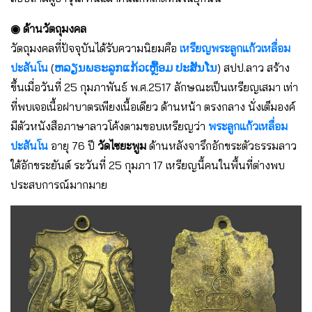
◉ ด้านวัตถุมงคล
วัตถุมงคลที่ปัจจุบันได้รับความนิยมคือ
เหรียญพระลูกแก้วเหลื่อม
ปะสันโน
(
ຫລຽນພຣະລູກແກ້ວເຫຼື້ອມ ປະສັນໂນ
) สปป.ลาว สร้าง
ขึ้นเมื่อวันที่ 25 กุมภาพันธ์ พ.ศ.2517 ลักษณะเป็นเหรียญเสมา เท่า
ที่พบเจอเนื้อฝาบาตรเพียงเนื้อเดียว ด้านหน้า ตรงกลาง นั่งเต็มองค์
มีตัวหนังสือภาษาลาวโค้งตามขอบเหรียญว่า
พระลูกแก้วเหลื่อม
ปะสันโน
อายุ 76 ปี
วัดไซยะพูม
ด้านหลังจารึกอักขระตัวธรรมลาว
ใต้อักขระยันต์ ระวันที่ 25 กุมภา 17 เหรียญนี้คนในพื้นที่ต่างพบ
ประสบการณ์มากมาย