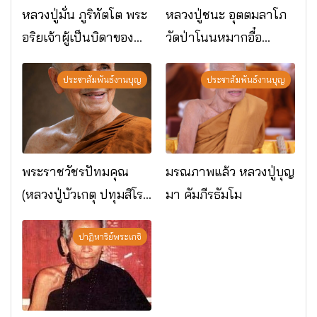
หลวงปู่มั่น ภูริทัตโต พระ
หลวงปู่ชนะ อุตตมลาโภ
อริยเจ้าผู้เป็นบิดาของ
วัดป่าโนนหมากอื๋อ
พระกรรมฐาน
อ.เมือง จ.มหาสารคาม
ประชาสัมพันธ์งานบุญ
ประชาสัมพันธ์งานบุญ
พระราชวัชรปัทมคุณ
มรณภาพแล้ว หลวงปู่บุญ
(หลวงปู่บัวเกตุ ปทุมสิโร)
มา คัมภีรธัมโม
มรณภาพแล้ว วัดป่า
ดาราภิรมย์ อ.แม่ริม
ปาฏิหาริย์พระเกจิ
จ.เชียงใหม่