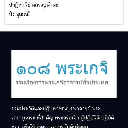
ปาฏิหาริย์ หลวงปู่คำคะ
นิง จุลมณี
รวมประวัติและปฏิปทาของบูรพาจารย์ พระ
เถรานุเถระ ที่สำคัญ พระอริยเจ้า ผู้ปฏิบัติดี ปฏิบัติ
ชอบ เพื่อให้สะดวกต่อการสืบค้นข้อมูล