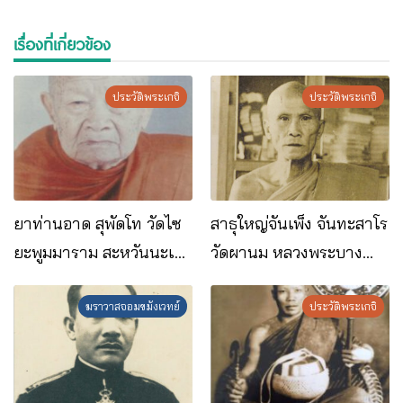
เรื่องที่เกี่ยวข้อง
ประวัติพระเกจิ
ประวัติพระเกจิ
ยาท่านอาด สุพัดโท วัดไซ
สาธุใหญ่จันเพ็ง จันทะสาโร
ยะพูมมาราม สะหวันนะเขต
วัดผานม หลวงพระบาง
สปป.ลาว
สปป.ลาว
ฆราวาสจอมขมังเวทย์
ประวัติพระเกจิ