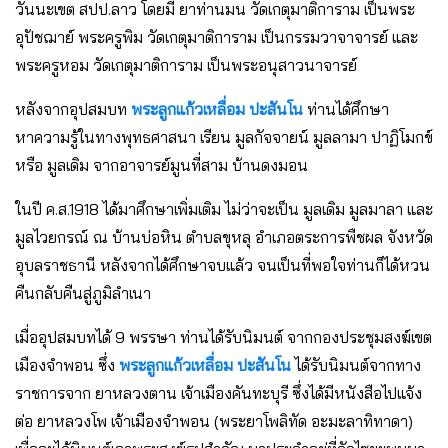
วันนะเขต สปป.ลาว โดยมี ยาท่านมน วัดเกตุมาติการาม เป็นพระ
อุปัชฌาย์ พระครูพิม วัดเกตุมาติการาม เป็นกรรมวาจาจารย์ และ
พระครูหอม วัดเกตุมาติการาม เป็นพระอนุสาวนาจารย์
หลังจากอุปสมบท
พระลูกแก้วเหลื่อม ปะสันโน
ท่านได้ศึกษา
หาความรู้ในทางพุทธศาสนา เรียน มูลกัจจายน์ มูลลามา ปาฏิโมกข์
หรือ มูลเดิม จากอาจารย์มูนที่สาม บ้านดงมอน
ในปี ค.ส.1918 ได้มาศึกษาเพิ่มเติม ไม่ว่าจะเป็น มูลเดิม มูลมาลา และ
มูลไวยกรณ์ ณ บ้านบ่อหิน ตำบลขุหลุ อำเภอตระการพืชผล จังหวัด
อุบลราชธานี หลังจากได้ศึกษาจบแล้ว จนเป็นที่พอใจท่านก็ได้หวน
คืนกลับคืนสู่ภูมิลำเนา
เมื่ออุปสมบทได้ 9 พรรษา ท่านได้รับนิมนต์ จากกองประชุมสงฆ์เขต
เมืองจำพอน ซึ่ง
พระลูกแก้วเหลื่อม ปะสันโน
ได้รับนิมนต์จากทาง
ราชการจาก ยาหลวงตาน เจ้าเมืองคันทะบุรี ซึ่งได้มีหนังสือไปแจ้ง
ต่อ ยาหลวงโพ เจ้าเมืองจำพอน (พระยาโพลิทัด อะมะลาทิทาดา)