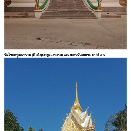
วัดไซยะพูมมาราม (ວັດໄຊຍະພູມມາຣາມ) แขวงสะหวันนะเขต สปป.ลาว