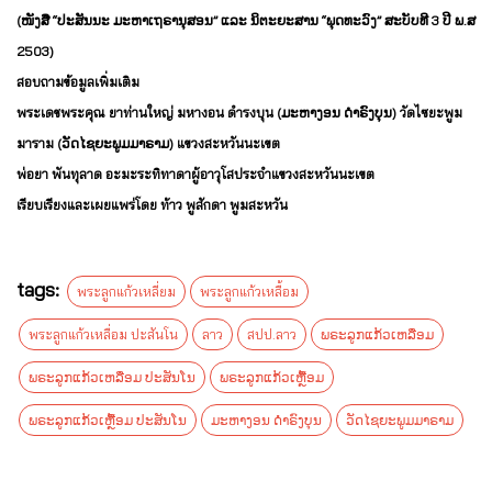
(ໜັງສື “ປະສັນນະ ມະຫາເຖຣານຸສອນ” ແລະ ນິຕະຍະສານ “ພຸດທະວົງ” ສະບັບທີ 3 ປີ ພ.ສ
2503)
สอบถามข้อมูลเพิ่มเติม
พระเดชพระคุณ ยาท่านใหญ่ มหางอน ดำรงบุน (ມະຫາງອນ ດຳຣົງບຸນ) วัดไซยะพูม
มาราม (ວັດໄຊຍະພູມມາຣາມ) แขวงสะหวันนะเขต
พ่อยา พันทุลาด อะมะระทิทาดาผู้อาวุโสประจำแขวงสะหวันนะเขต
เรียบเรียงและเผยแพร่โดย ท้าว พูสักดา พูมสะหวัน
tags:
พระลูกแก้วเหลี่ยม
พระลูกแก้วเหลื้อม
พระลูกแก้วเหลื่อม ปะสันโน
ลาว
สปป.ลาว
ພຣະລູກແກ້ວເຫລື່ອມ
ພຣະລູກແກ້ວເຫລື່ອມ ປະສັນໂນ
ພຣະລູກແກ້ວເຫຼື້ອມ
ພຣະລູກແກ້ວເຫຼື້ອມ ປະສັນໂນ
ມະຫາງອນ ດຳຣົງບຸນ
ວັດໄຊຍະພູມມາຣາມ