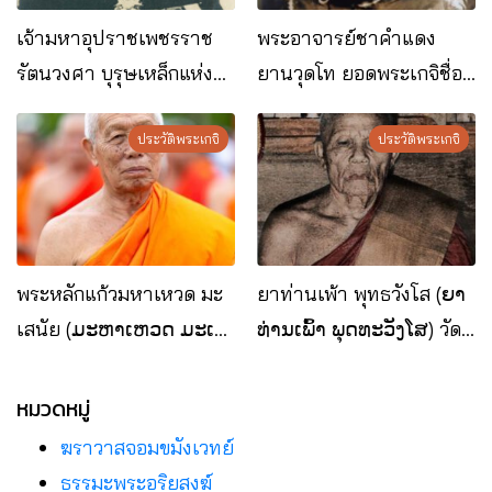
เจ้ามหาอุปราชเพชรราช
พระอาจารย์ชาคำแดง
รัตนวงศา บุรุษเหล็กแห่ง
ยานวุดโท ยอดพระเกจิชื่อ
ราชอาณาจักรลาว
ดังแห่ง สปป.ลาว
ประวัติพระเกจิ
ประวัติพระเกจิ
พระหลักแก้วมหาเหวด มะ
ยาท่านเพ้า พุทธวังโส (ຍາ
เสนัย (ມະຫາເຫວດ ມະເສ
ທ່ານເພົ້າ ພຸດທະວັງໂສ) วัด
ໄນ) วัดสีสะเกดนครหลวง
พระบาทโพนสัน แขวงบอลิ
เวียงจันทน์ สปป.ลาว
คำไซ สปป.ลาว
หมวดหมู่
ฆราวาสจอมขมังเวทย์
ธรรมะพระอริยสงฆ์