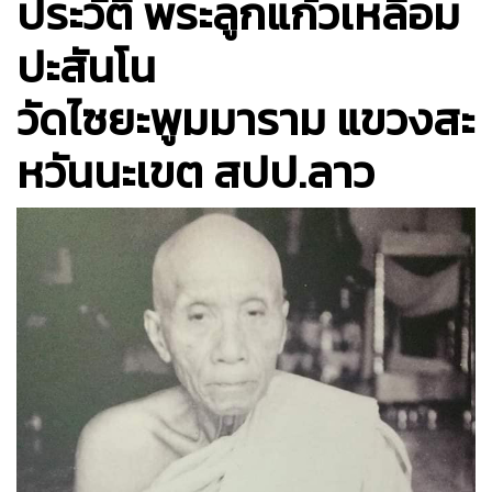
ประวัติ พระลูกแก้วเหลื่อม
ปะสันโน
วัดไซยะพูมมาราม แขวงสะ
หวันนะเขต สปป.ลาว