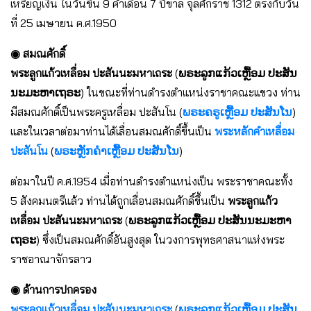
เหรียญเงิน ในวันขึ้น 9 ค่ำเดือน 7 ปีขาล จุลศักราช 1312 ตรงกับวัน
ที่ 25 เมษายน ค.ศ.1950
◉ สมณศักดิ์
พระลูกแก้วเหลื่อม ปะสันนะมหาเถระ
(
ພຣະລູກແກ້ວເຫຼື້ອມ ປະສັນ
ນະມະຫາເຖຣະ
) ในขณะที่ท่านดำรงตำแหน่งราชาคณะแขวง ท่าน
มีสมณศักดิ์เป็นพระครูเหลื่อม ปะสันโน (
ພຣະຄຣູເຫຼື້ອມ ປະສັນໂນ
)
และในเวลาต่อมาท่านได้เลื่อนสมณศักดิ์ขึ้นเป็น
พระหลักคำเหลื่อม
ปะสันโน
(
ພຣະຫຼັກຄຳເຫຼື້ອມ ປະສັນໂນ
)
ต่อมาในปี ค.ศ.1954 เมื่อท่านดำรงตำแหน่งเป็น พระราชาคณะทั้ง
5 สังคมนตรีแล้ว ท่านได้ถูกเลื่อนสมณศักดิ์ขึ้นเป็น
พระลูกแก้ว
เหลื่อม ปะสันนะมหาเถระ
(
ພຣະລູກແກ້ວເຫຼື້ອມ ປະສັນນະມະຫາ
ເຖຣະ
) ซึ่งเป็นสมณศักดิ์อันสูงสุด ในวงการพุทธศาสนาแห่งพระ
ราชอาณาจักรลาว
◉ ด้านการปกครอง
พระลูกแก้วเหลื่อม ปะสันนะมหาเถระ
(
ພຣະລູກແກ້ວເຫຼື້ອມ ປະສັນ