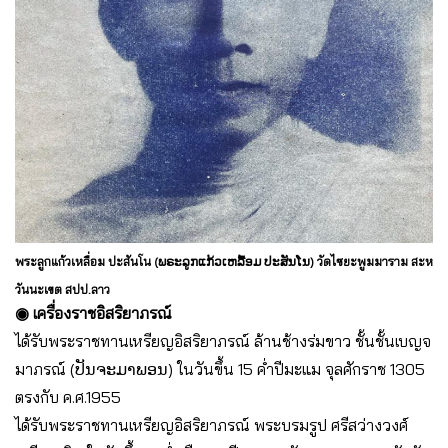
พระลูกแก้วเหลื่อม ปะสันโน (ພຣະລູກແກ້ວເຫລື້ອມ ປະສັນໂນ) วัดไซยะพูมมาราม สะห
วันนะเขต สปป.ลาว
◉ เครื่องราชอิสริยาภรณ์
ได้รับพระราชทานเหรียญอิสริยาภรณ์ ล้านช้างร่มขาว ชั้นชั้นเบญจ
มาภรณ์ (ປັນຈະມາພອນ) ในวันขึ้น 15 ค่ำปีมะแม จุลศักราช 1305
ตรงกับ ค.ศ.1955
ได้รับพระราชทานเหรียญอิสริยาภรณ์ พระบรมรูป ศรีสว่างวงศ์