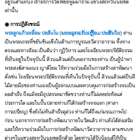
อยู่ในตำแหน่ง เจ้าอธิการวัดไซยะพูมมาราม แขวงสะหวันนะเขต
เท่านั้น
◉ การปฏิสังขรณ์
พระลูกแก้วเหลื่อม ปะสันโน
(
ພຣະລູກແກ້ວເຫຼື້ອມ ປະສັນໂນ
) ท่าน
เป็นพระเถระที่ขยันขันแข็งในด้านการบูรณะวัดวาอาราม ทั้งทาง
ตรงและทางอ้อม เป็นต้นว่า กุฏิวิหาร และโรงเรียนพระปริยัติธรรม
ที่เห็นอยู่ในปัจจุบันนี้ ล้วนแล้วแต่เป็นผลงานของท่าน เป็นผู้นำพา
พระสงฆ์สามเณร ญาติโยม ให้ความร่วมมือในการสร้างสาพัฒนา
ดั่งเช่น โรงเรียนพระปริยัติธรรมที่เห็นในปัจจุบันนี้ ล้วนแล้วแต่เป็นฝี
ไม้ลายมือของท่านเองเป็นผู้ออกแบบและควบคุมการก่อสร้างจนเป็น
ผลสำเร็จ ถึงแม้จะมีอุปสรรคมาขัดขวางท่านก็ไม่เคยย่อท้อแต่
ประการใด และในบั้นปลายท่านก็ได้ก่อสร้างหอแจก (ศาลา
การเปรียญ) ซึ่งยังไม่ทันสำเร็จลุล่วง ท่านก็ได้ถึงแก่มรณภาพไป
ก่อน นอกจากการก่อสร้างพัฒนาภายในวัดแล้ว ท่านยังได้ส่งเสริม
และให้ความร่วมมือในการก่อสร้างพัฒนาวัดวาอาราม ตามชนบท
ต่างๆในแขวงสะหวันนะเขตอีกด้วย โดยท่านได้รับนิมนต์ให้เป็น