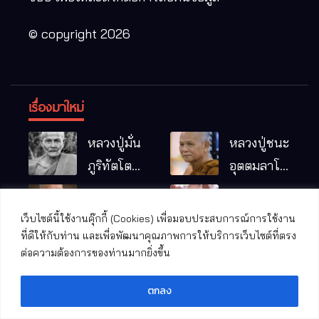
© copyright 2026
เรื่องมาใหม่
หลวงปู่มั่น
หลวงปู่ชนะ
ภูริทัตโต
อุตตมลาโภ
พระอริยเจ้า
วัดป่าโนน
พระราช
มรณภาพ
ผู้เป็นบิดา
หมากอื๋อ
วัชรปัทม
แล้ว หลวง
เว็บไซต์นี้ใช้งานคุ๊กกี้ (Cookies) เพื่อมอบประสบการณ์การใช้งาน
ของพระกร
อ.เมือง
ที่ดีให้กับท่าน และเพื่อพัฒนาคุณภาพการให้บริการเว็บไซต์ที่ตรง
คุณ (หลวง
ปู่บุญมา
ปาฏิหาริย์
ต่อความต้องการของท่านมากยิ่งขึ้น
รมฐาน
จ.มหาสารคาม
ปู่บัวเกตุ
คัมภีรธัมโม
หลวงปู่คำ
ปทุมสิโร)
ตกลง
คะนิง จุล
มรณภาพ
มณี