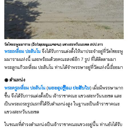
วัดไซยะพูมมาราม (ວັດໄຊຍະພູມມາຣາມ) แขวงสะหวันนะเขต สปป.ลาว
พระเหลื่อม ปะสันโน
จึงได้รับการแต่งตั้งให้มาประจำอยู่ที่วัดไซยะพู
มมารามแห่งนี้ และพร้อมด้วยคณะสงฆ์อีก 7 รูป ที่ได้ติดตามมา
พระลูกแก้วเหลื่อม ปะสันโน ท่านได้จำพรรษาอยู่ที่วัดแห่งนี้เรื่อยมา
◉ ตำแหน่ง
พระครูเหลื่อม ปะสันโน
(
ພຣະຄູເຫຼື້ອມ ປະສັນໂນ
) เมื่อมีพรรษามาก
ขึ้น จึงได้รับการแต่งตั้งเป็น เจ้าราชาคณะ แขวงสะหวันนะเขต และ
เป็นพระเถระรูปแรกที่ได้รับตำแหน่งสูง ในฐานะเป็นเจ้าราชาคณะ
แขวงสะหวันนะเขต
ในขณะที่ดำรงตำแหน่งเป็นเจ้าราชาคณะแขวงอยู่นั้น ท่านยังได้รับ