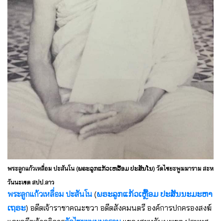
พระลูกแก้วเหลื่อม ปะสันโน (ພຣະລູກແກ້ວເຫລື້ອມ ປະສັນໂນ) วัดไซยะพูมมาราม สะห
วันนะเขต สปป.ลาว
พระลูกแก้วเหลื่อม ปะสันโน
(
ພຣະລູກແກ້ວເຫຼື້ອມ ປະສັນນະມະຫາ
ເຖຣະ
) อดีตเจ้าราชาคณะขวา อดีตสังคมนตรี องค์การปกครองสงฆ์