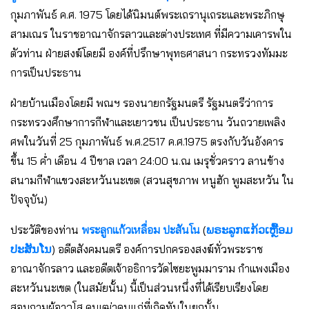
กุมภาพันธ์ ค.ศ. 1975 โดยได้นิมนต์พระเถรานุเถระและพระภิกษุ
สามเณร ในราชอาณาจักรลาวและต่างประเทศ ที่มีความเคารพใน
ตัวท่าน ฝ่ายสงฆ์โดยมี องค์ที่ปรึกษาพุทธศาสนา กระทรวงทัมมะ
การเป็นประธาน
ฝ่ายบ้านเมืองโดยมี พณฯ รองนายกรัฐมนตรี รัฐมนตรีว่าการ
กระทรวงศึกษาการกีฬาและเยาวชน เป็นประธาน วันถวายเพลิง
ศพในวันที่ 25 กุมภาพันธ์ พ.ศ.2517 ค.ศ.1975 ตรงกับวันอังคาร
ขึ้น 15 ค่ำ เดือน 4 ปีขาล เวลา 24:00 น.ณ เมรุชั่วคราว ลานข้าง
สนามกีฬาแขวงสะหวันนะเขต (สวนสุขภาพ หนูฮัก พูมสะหวัน ใน
ปัจจุบัน)
ประวัติของท่าน
พระลูกแก้วเหลื่อม ปะสันโน
(
ພຣະລູກແກ້ວເຫຼື້ອມ
ປະສັນໂນ
) อดีตสังคมนตรี องค์การปกครองสงฆ์ทั่วพระราช
อาณาจักรลาว และอดีตเจ้าอธิการวัดไซยะพูมมาราม กำแพงเมือง
สะหวันนะเขต (ในสมัยนั้น) นี้เป็นส่วนหนึ่งที่ได้เรียบเรียงโดย
สอบถามผู้อาวุโส คนเฒ่าคนแก่ที่เกิดทันในยุกนั้น