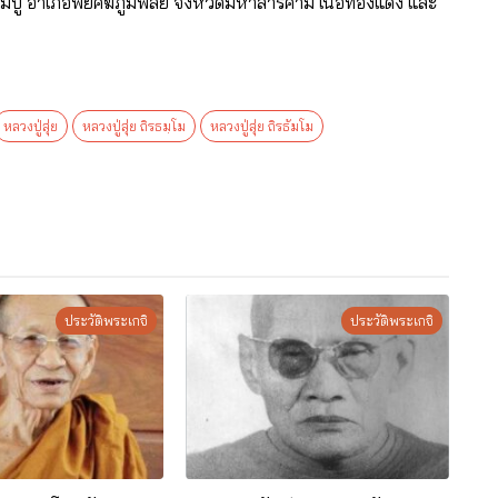
มปู อำเภอพยัคฆภูมพิสัย จังหวัดมหาสารคาม เนื้อทองแดง และ
หลวงปู่สุ่ย
หลวงปู่สุ่ย ถิรธมฺโม
หลวงปู่สุ่ย ถิรธัมโม
ประวัติพระเกจิ
ประวัติพระเกจิ