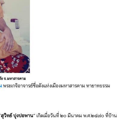
พิสัย จ.มหาสารคาม
ม
พระเกจิอาจารย์ชื่อดังแห่งเมืองมหาสารคาม ทายาทธรรม
“
สุวิทย์ ปุงปอพาน
” เกิดเมื่อวันที่ ๒๐ มีนาคม พ.ศ.๒๔๗๐ ที่บ้าน