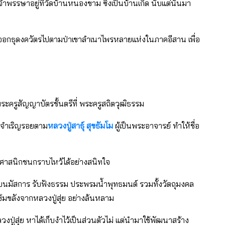
รรษาอยู่ที่วัดบ้านหนองขาม ซึ่งเป็นบ้านเกิด นับแต่นั้นมา
อกธุดงควัตรไปตามป่าเขาลำเนาไพรหลายแห่งในภาคอีสาน เพื่อ
ะครูสัญญาบัตรชั้นตรีที่ พระครูสถิตวุฒิธรรม
ติจำเริญรอยตาม
หลวงปู่สาธุ์ สุขธัมโม
ผู้เป็นพระอาจารย์ ทำให้ชื่อ
ทธศาสนิกชนกราบไหว้ได้อย่างสนิทใจ
บนมัสการ รับฟังธรรม ประพรมน้ำพุทธมนต์ รวมทั้งวัตถุมงคล
้มขลังจากหลวงปู่สุ่ย อย่างล้นหลาม
ู่สุ่ย หาได้เก็บงำไว้เป็นส่วนตัวไม่ แต่นำมาใช้พัฒนาสร้าง