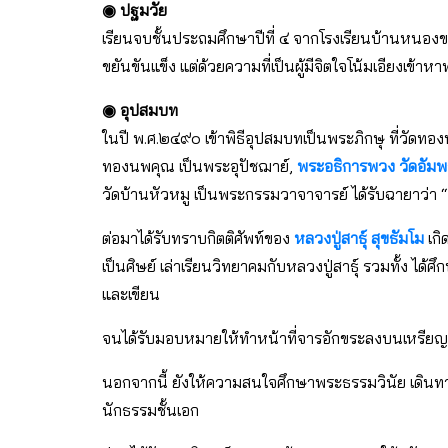
◉ ปฐมวัย
เรียนจบชั้นประถมศึกษาปีที่ ๔ จากโรงเรียนบ้านหนอ
ขยันขันแข็ง แต่ด้วยความที่เป็นผู้มีจิตใจโน้มเอียงเข้
◉ อุปสมบท
ในปี พ.ศ.๒๔๙๐ เข้าพิธีอุปสมบทเป็นพระภิกษุ ที่วัดท
ทองนพคุณ เป็นพระอุปัชฌาย์,
พระอธิการพวง วัดอัมพ
วัดบ้านหัวหมู เป็นพระกรรมวาจาจารย์ ได้รับฉายาว่า “
ต่อมาได้รับทราบกิตติศัพท์ของ
หลวงปู่สาธุ์ สุขธัมโม
เกิ
เป็นศิษย์ เล่าเรียนวิทยาคมกับหลวงปู่สาธุ์ รวมทั้ง 
และเขียน
จนได้รับมอบหมายให้ทำหน้าที่จารอักขระลงบนเหรียญรู
นอกจากนี้ ยังให้ความสนใจศึกษาพระธรรมวินัย เดิน
นักธรรมชั้นเอก