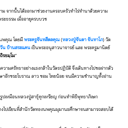
งขาม จากนั้นได้ออกมาช่วยงานครอบครัวทำไร่ทำนาด้วยความ
าหาพระธรรม เมื่ออายุครบบวช
องนพคุณ โดยมี
พระครูจันทสีตลคุณ
​(
หลวง​ปู่​จัน​ดา​ จัน​ทา​โภ
)​ วัด
วัน
บ้านสระแคน
เป็นพระอนุสาวนาจารย์ และ พระครูมานิตย์
ถิรธมฺโม
”
ดความศรัทธาอย่างแรงกล้าในวัตรปฏิบัติ จึงเดินทางไปขอฝากตัว
ได้ศึกษาอักขระโบราณ ลาว ขอม ไทยน้อย จนมีความชำนาญทั้งอ่าน
ปเหมือนหลวงปู่สาธุ์ทุกเหรียญ ก่อนทำพิธีพุทธาภิเษก
ทางไปเรียนที่สำนักวัดทองนพคุณมุมานะศึกษาจนสามารถสอบได้