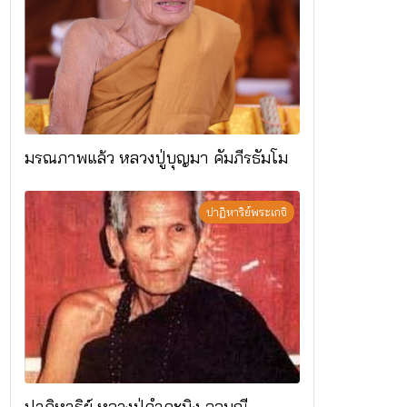
มรณภาพแล้ว หลวงปู่บุญมา คัมภีรธัมโม
ปาฏิหาริย์พระเกจิ
ปาฏิหาริย์ หลวงปู่คำคะนิง จุลมณี