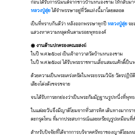
ก่อนได้รับการนิมนต์จากชาวบ้านหนองขาม ให้กลับมาจำพ
หลวงปู่สุ่ย
ได้จำพรรษาอยู่ที่วัดแห่งนี้มาโดยตลอด
เป็นที่ทราบกันดีว่า หลังออกพรรษาทุกปี
หลวงปู่สุ่ย
จะอ
แสวงหาความหลุดพ้นตามรอยพุทธองค์
◉ งานด้านปกครองคณะสง
ฆ์
ในปี พ.ศ.๒๕๐๗ เป็นเจ้าอาวาสวัดบ้านหนองขาม
ในปี พ.ศ.๒๕๓๗ ได้รับพระราชทานเลื่อนสมณศักดิ์เป็นพร
ด้วยความเป็นพระเคร่งครัดในพระธรรมวินัย วัตรปฏิบั
เสียงโด่งดังขจรขจาย
จนได้รับการยกย่องว่าเป็นพระกัมมัฏฐานรูปหนึ่งที่พุ
ในแต่ละวันจึงมีญาติโยมจากทั่วสารทิศ เดินทางมากรา
ตะกรุดโทน ที่มากประสบการณ์และเหรียญรูปเหมือนที่เข
สำหรับปัจจัยที่ได้จากการบริจาคศรัทธาของญาติโยมหลวงป