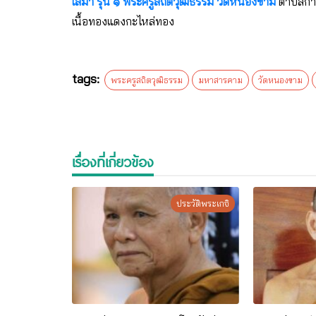
เสมา รุ่น ๑ พระครูสถิตวุฒิธรรม วัดหนองขาม
ตำบลก้า
เนื้อทองแดงกะไหล่ทอง
tags:
พระครูสถิตวุฒิธรรม
มหาสารคาม
วัดหนองขาม
เรื่องที่เกี่ยวข้อง
ประวัติพระเกจิ