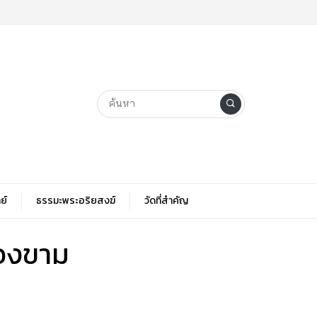
ย์
ธรรมะพระอริยสงฆ์
วัดที่สําคัญ
นองขาม