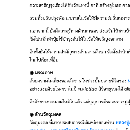
ความเจริญรุ่งเรืองให้กับวัดแห่งนี้ อาทิ สร้างอุโบสถ 
รวมทั้งปรับปรุงพัฒนาภายในวัดให้มีความร่มรื่นเหมาะ
นอกจากนี้ ยังมีความรู้ทางด้านเกษตร ส่งเสริมให้ชาว
วัดไปหมักทำปุ๋ยใช้บำรุงต้นไม้ในวัดให้เจริญงอกงาม
อีกทั้งยังให้ความสำคัญทางด้านการศึกษา จัดตั้งสำนัก
ไกลไปเรียนที่อื่น
◉ มรณภาพ
ด้วยความไม่เที่ยงของสังขาร ในช่วงบั้นปลายชีวิตของ
ห
อย่างสงบด้วยโรคชราในปี พ.ศ.๒๕๔๓ สิริอายุรวมได้ 
ถึงสังขารทจะมอดไหม้ไปแล้ว แต่บุญบารมีของหลวงปู่สุ่ย
◉ ด้านวัตถุมงคล
วัตถุมงคล ที่มากประสบการณ์เข้มขลังของท่าน
หลวงปู่ส