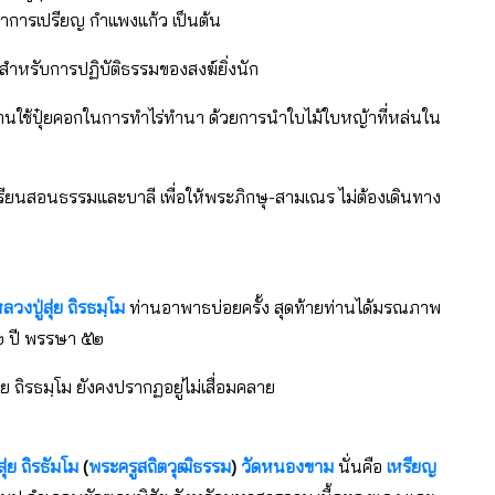
ศาลาการเปรียญ กำแพงแก้ว เป็นต้น
สำหรับการปฏิบัติธรรมของสงฆ์ยิ่งนัก
บ้านใช้ปุ๋ยคอกในการทำไร่ทำนา ด้วยการนำใบไม้ใบหญ้าที่หล่นใน
เรียนสอนธรรมและบาลี เพื่อให้พระภิกษุ-สามเณร ไม่ต้องเดินทาง
ลวงปู่สุ่ย ถิรธมฺโม
ท่านอาพาธบ่อยครั้ง สุดท้ายท่านได้มรณภาพ
๗๒ ปี พรรษา ๕๒
 ถิรธมฺโม ยังคงปรากฏอยู่ไม่เสื่อมคลาย
ุ่ย ถิรธัมโม
(
พระครูสถิตวุฒิธรรม
)
วัดหนองขาม
นั่นคือ
เหรียญ