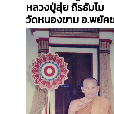
หลวงปู่สุ่ย ถิรธัมโม
วัดหนองขาม อ.พยัคฆ