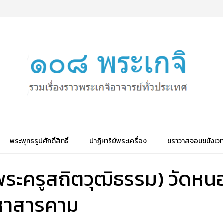
พระพุทธรูปศักดิ์สิทธิ์
ปาฏิหาริย์พระเครื่อง
ฆราวาสจอมขมังเวท
 (พระครูสถิตวุฒิธรรม) วัดห
มหาสารคาม