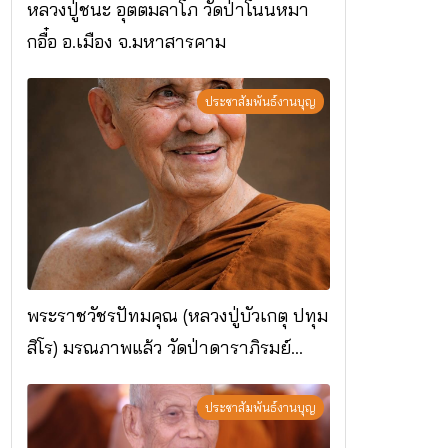
หลวงปู่ชนะ อุตตมลาโภ วัดป่าโนนหมา
กอื๋อ อ.เมือง จ.มหาสารคาม
ประชาสัมพันธ์งานบุญ
พระราชวัชรปัทมคุณ (หลวงปู่บัวเกตุ ปทุม
สิโร) มรณภาพแล้ว วัดป่าดาราภิรมย์
อ.แม่ริม จ.เชียงใหม่
ประชาสัมพันธ์งานบุญ