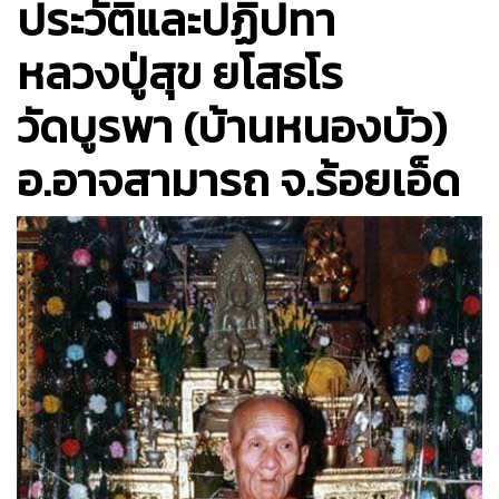
ประวัติและปฏิปทา
หลวงปู่สุข ยโสธโร
วัดบูรพา (บ้านหนองบัว)
อ.อาจสามารถ จ.ร้อยเอ็ด