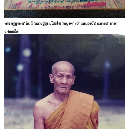
พระครูบูรพาภิวัฒน์ (หลวงปู่สุข ยโสธโร) วัดบูรพา (บ้านหนองบัว) อ.อาจสามารถ
จ.ร้อยเอ็ด