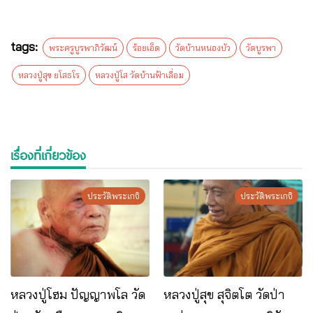
tags:
พระครูบูรพาภิวัฒน์
ร้อยเอ็ด
วัดบ้านหนองบัว
วัดบูรพา
หลวงปู่สุข ยโสธโร
หลวงปู่โส วัดบ้านฟ้าเลื่อม
เรื่องที่เกี่ยวข้อง
ประวัติพระเกจิ
ประวัติพระเกจิ
หลวงปู่โฮม ปัญญาพโล วัด
หลวงปู่สุข สุจิตโต วัดป่า