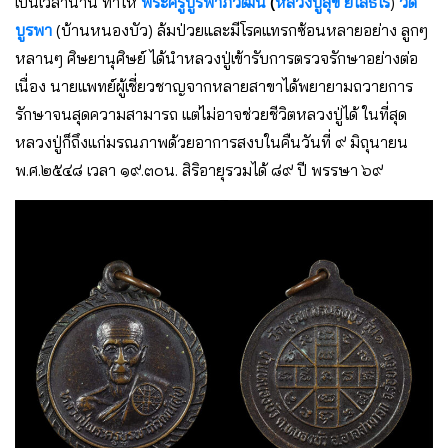
เป็นเวลานาน ทำให้
พระครูบูรพาภิวัฒน์
(
หลวงปู่สุข ยโสธโร
)
วัด
บูรพา
(บ้านหนองบัว) ล้มป่วยและมีโรคแทรกซ้อนหลายอย่าง ลูกๆ
หลานๆ ศิษยานุศิษย์ ได้นำหลวงปู่เข้ารับการตรวจรักษาอย่างต่อ
เนื่อง นายแพทย์ผู้เชี่ยวชาญจากหลายสาขาได้พยายามถวายการ
รักษาจนสุดความสามารถ แต่ไม่อาจช่วยชีวิตหลวงปู่ได้ ในที่สุด
หลวงปู่ก็ถึงแก่มรณภาพด้วยอาการสงบในคืนวันที่ ๙ มิถุนายน
พ.ศ.๒๕๔๘ เวลา ๑๙.๓๐น. สิริอายุรวมได้ ๘๙ ปี พรรษา ๖๙