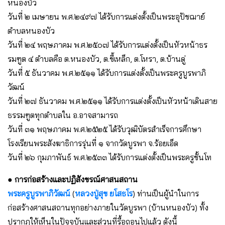
หนองบัว
วันที่ ๒ เมษายน พ.ศ.๒๔๙๗ ได้รับการแต่งตั้งเป็นพระอุปัชฌาย์
ตำบลหนองบัว
วันที่ ๒๔ พฤษภาคม พ.ศ.๒๕๐๗ ได้รับการแต่งตั้งเป็นหัวหน้าธร
รมฑูต ๔ ตำบลคือ ต.หนองบัว, ต.ขี้เหล็ก, ต.โหรา, ต.บ้านดู่
วันที่ ๕ ธันวาคม พ.ศ.๒๕๑๑ ได้รับการแต่งตั้งเป็นพระครูบูรพาภิ
วัฒน์
วันที่ ๒๗ ธันวาคม พ.ศ.๒๕๑๑ ได้รับการแต่งตั้งเป็นหัวหน้าเดินสาย
ธรรมฑูตทุกตำบลใน อ.อาจสามารถ
วันที่ ๓๑ พฤษภาคม พ.ศ.๒๕๒๕ ได้รับวุฒิบัตรสำเร็จการศึกษา
โรงเรียนพระสังฆาธิการรุ่นที่ ๑ จากวัดบูรพา จ.ร้อยเอ็ด
วันที่ ๒๖ กุมภาพันธ์ พ.ศ.๒๕๓๓ ได้รับการแต่งตั้งเป็นพระครูชั้นโท
● การก่อสร้างและปฏิสังขรณ์ศาสนสถาน
พระครูบูรพาภิวัฒน์
(
หลวงปู่สุข ยโสธโร
) ท่านเป็นผู้นำในการ
ก่อสร้างศาสนสถานทุกอย่างภายในวัดบูรพา (บ้านหนองบัว) ทั้ง
ปรากฏให้เห็นในปัจจุบันและส่วนที่รื้อถอนไปแล้ว ดังนี้