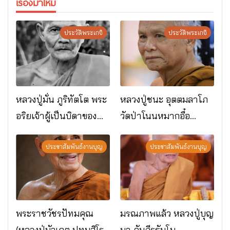
เรื่องมาใหม่
ประวัติพระเกจิ
ประวัติพระเกจิ
หลวงปู่มั่น ภูริทัตโต พระ
หลวงปู่ชนะ อุตตมลาโภ
อริยเจ้าผู้เป็นบิดาของ
วัดป่าโนนหมากอื๋อ
พระกรรมฐาน
อ.เมือง จ.มหาสารคาม
ประชาสัมพันธ์งานบุญ
ประชาสัมพันธ์งานบุญ
พระราชวัชรปัทมคุณ
มรณภาพแล้ว หลวงปู่บุญ
(หลวงปู่บัวเกตุ ปทุมสิโร)
มา คัมภีรธัมโม