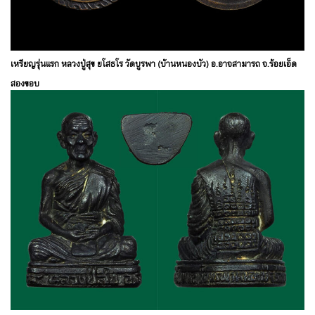
เหรียญรุ่นแรก หลวงปู่สุข ยโสธโร วัดบูรพา (บ้านหนองบัว) อ.อาจสามารถ จ.ร้อยเอ็ด
สองขอบ