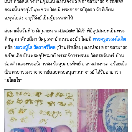
เณร ที่วัดสงยางบ้านขุมเงิน ต.หนองบัว อ.อาจสามารถ จ.ร้อยเอ็ด
ขณะนั้นอายุได้ ๑๒ ขวบ โดยมี พระอาจารย์สุดตา วัดที่เยี่ยม
อ.พุทไธสง จ.บุรีรัมย์ เป็นผู้บรรพชาให้
ต่อมาเมื่อวันที่ ๖ มิถุนายน พ.ศ.๒๔๗๙ ได้เข้าพิธีอุปสมบทเป็นพระ
ภิกษุ ณ พัทธสีมา วัดบูรพาบ้านหนองบัว โดยมี
พระครูธรรมโสภิต
หรือ
หลวงปู่โส วัดราศรีไศล
(บ้านฟ้าเลื่อม) ต.หน่อม อ.อาจสามารถ
จ.ร้อยเอ็ด เป็นพระอุปัชฌาย์ พระอธิการพรหม วัดสระจันทร์ บ้าน
ร่องคำ และพระอธิการชม วัดอุบลบรทิพย์ อ.อาจสามารถ จ.ร้อยเอ็ด
เป็นพระกรรมวาจาจารย์และพระอนุสาวนาจารย์ ได้รับฉายาว่า
“
ยโสธโร
”