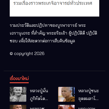
รวมประวัติและปฏิปทาของบูรพาจารย์ พระ
เถรานุเถระ ที่สำคัญ พระอริยเจ้า ผู้ปฏิบัติดี ปฏิบัติ
ชอบ เพื่อให้สะดวกต่อการสืบค้นข้อมูล
© copyright 2026
เรื่องมาใหม่
หลวงปู่มั่น
หลวงปู่ชนะ
ภูริทัตโต
อุตตมลาโภ
พระอริยเจ้า
วัดป่าโนน
พระราช
มรณภาพ