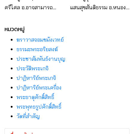
ศรีไศล อ.อาจสามารถ
แสนสุขสันติธรรม อ.หนอง
จ.ร้อยเอ็ด
บุญมาก จ.นครราชสีมา
หมวดหมู่
ฆราวาสจอมขมังเวทย์
ธรรมะพระอริยสงฆ์
ประชาสัมพันธ์งานบุญ
ประวัติพระเกจิ
ปาฏิหาริย์พระเกจิ
ปาฏิหาริย์พระเครื่อง
พระธาตุศักดิ์สิทธิ์
พระพุทธรูปศักดิ์สิทธิ์
วัดที่สําคัญ