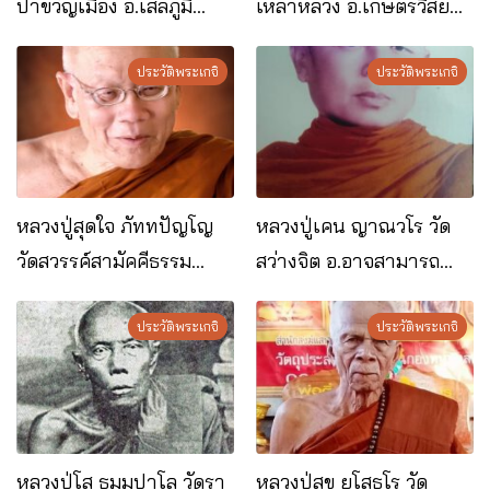
ป่าขวัญเมือง อ.เสลภูมิ
เหล่าหลวง อ.เกษตรวิสัย
จ.ร้อยเอ็ด
จ.ร้อยเอ็ด
ประวัติพระเกจิ
ประวัติพระเกจิ
หลวงปู่สุดใจ ภัททปัญโญ
หลวงปู่เคน ญาณวโร วัด
วัดสวรรค์สามัคคีธรรม
สว่างจิต อ.อาจสามารถ
วนาราม อ.เมือง จ.ร้อยเอ็ด
จ.ร้อยเอ็ด
ประวัติพระเกจิ
ประวัติพระเกจิ
หลวงปู่โส ธมฺมปาโล วัดรา
หลวงปู่สุข ยโสธโร วัด