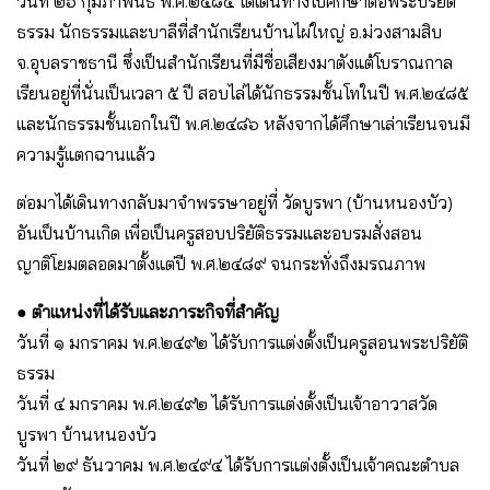
วันที่ ๒๖ กุมภาพันธ์ พ.ศ.๒๔๘๔ ได้เดินทางไปศึกษาต่อพระปริยัติ
ธรรม นักธรรมและบาลีที่สำนักเรียนบ้านไผ่ใหญ่ อ.ม่วงสามสิบ
จ.อุบลราชธานี ซึ่งเป็นสำนักเรียนที่มีชื่อเสียงมาตังแต้โบราณกาล
เรียนอยู่ที่นั่นเป็นเวลา ๕ ปี สอบไล่ได้นักธรรมชั้นโทในปี พ.ศ.๒๔๘๕
และนักธรรมชั้นเอกในปี พ.ศ.๒๔๘๖ หลังจากได้ศึกษาเล่าเรียนจนมี
ความรู้แตกฉานแล้ว
ต่อมาได้เดินทางกลับมาจำพรรษาอยู่ที่ วัดบูรพา (บ้านหนองบัว)
อันเป็นบ้านเกิด เพื่อเป็นครูสอบปริยัติธรรมและอบรมสั่งสอน
ญาติโยมตลอดมาตั้งแต่ปี พ.ศ.๒๔๘๙ จนกระทั่งถึงมรณภาพ
● ตำแหน่งที่ได้รับและภาระกิจที่สำคัญ
วันที่ ๑ มกราคม พ.ศ.๒๔๙๒ ได้รับการแต่งตั้งเป็นครูสอนพระปริยัติ
ธรรม
วันที่ ๔ มกราคม พ.ศ.๒๔๙๒ ได้รับการแต่งตั้งเป็นเจ้าอาวาสวัด
บูรพา บ้านหนองบัว
วันที่ ๒๙ ธันวาคม พ.ศ.๒๔๙๔ ได้รับการแต่งตั้งเป็นเจ้าคณะตำบล