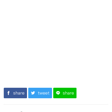
share
tweet
share