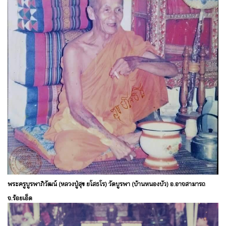
พระครูบูรพาภิวัฒน์ (หลวงปู่สุข ยโสธโร) วัดบูรพา (บ้านหนองบัว) อ.อาจสามารถ
จ.ร้อยเอ็ด