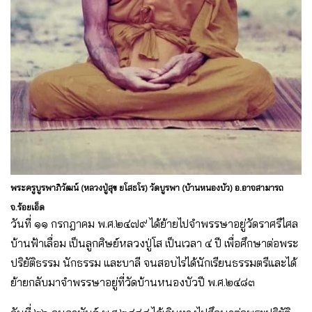
พระครูบูรพาภิวัฒน์ (หลวงปู่สุข ยโสธโร) วัดบูรพา (บ้านหนองบัว) อ.อาจสามารถ
จ.ร้อยเอ็ด
วันที่ ๑๑ กรกฎาคม พ.ศ.๒๔๗๙ ได้ย้ายไปจำพรรษาอยู่วัดราศรีไศล
บ้านฟ้าเลื่อม เป็นลูกศิษย์หลวงปู่โส เป็นเวลา ๔ ปี เพื่อศึกษาต่อพระ
ปริยัติธรรม นักธรรม และบาลี จนสอบไร่ได้นักเรียนธรรมตรีและได้
ย้ายกลับมาจำพรรษาอยู่ที่วัดบ้านหนองบัวปี พ.ศ.๒๔๘๓