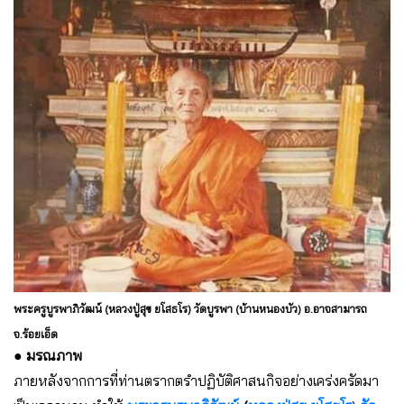
พระครูบูรพาภิวัฒน์ (หลวงปู่สุข ยโสธโร) วัดบูรพา (บ้านหนองบัว) อ.อาจสามารถ
จ.ร้อยเอ็ด
● มรณภาพ
ภายหลังจากการที่ท่านตรากตรำปฏิบัติศาสนกิจอย่างเคร่งครัดมา