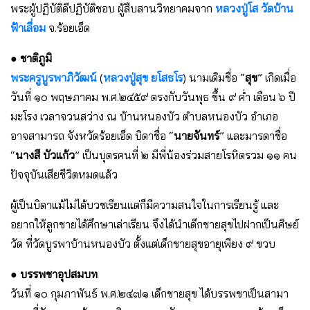
พระผู้ปฏิบัติดีปฏิบัติชอบ ผู้สืบสานวิทยาคมจาก
หลวงปู่โส วัดบ้าน
ฟ้าเลื่อม
จ.ร้อยเอ็ด
● ชาติภูมิ
พระครูบูรพาภิวัฒน์
(
หลวงปู่สุข ยโสธโร
) นามเดิมชื่อ “
สุข
” เกิดเมื่อ
วันที่ ๑๐ พฤษภาคม พ.ศ.๒๔๕๙ ตรงกับวันพุธ ขึ้น ๙ ค่ำ เดือน ๖ ปี
มะโรง เวลาจวนสว่าง ณ บ้านหนองบัว ตำบลหนองบัว อำเภอ
อาจสามารถ จังหวัดร้อยเอ็ด บิดาชื่อ “
นายจันทร์
” และมารดาชื่อ
“
นางสี บัวแก้ว
” เป็นบุตรคนที่ ๒ มีพี่น้องร่วมสายโรหิตรวม ๑๑ คน
ปัจจุบันเสียชีวิตหมดแล้ว
ผู้เป็นบิดาแม้ไม่ได้บวชเรียนแต่ก็มีความสนใจในการเรียนรู้ และ
อยากให้ลูกชายได้ศึกษาเล่าเรียน จึงได้นำเด็กชายสุขไปฝากเป็นศิษย์
วัด ที่วัดบูรพาบ้านหนองบัว ตั้งแต่เด็กชายสุขอายุเพียง ๙ ขวบ
● บรรพชาอุปสมบท
วันที่ ๑๐ กุมภาพันธ์ พ.ศ.๒๔๗๑ เด็กชายสุข ได้บรรพชาเป็นสามา