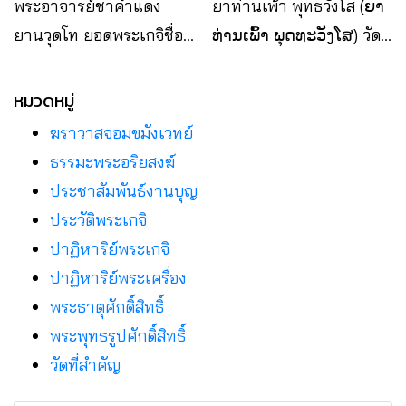
พระอาจารย์ชาคำแดง
ยาท่านเพ้า พุทธวังโส (ຍາ
ยานวุดโท ยอดพระเกจิชื่อ
ທ່ານເພົ້າ ພຸດທະວັງໂສ) วัด
ดังแห่ง สปป.ลาว
พระบาทโพนสัน แขวงบอลิ
คำไซ สปป.ลาว
หมวดหมู่
ฆราวาสจอมขมังเวทย์
ธรรมะพระอริยสงฆ์
ประชาสัมพันธ์งานบุญ
ประวัติพระเกจิ
ปาฏิหาริย์พระเกจิ
ปาฏิหาริย์พระเครื่อง
พระธาตุศักดิ์สิทธิ์
พระพุทธรูปศักดิ์สิทธิ์
วัดที่สําคัญ