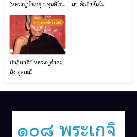
(หลวงปู่บัวเกตุ ปทุมสิโร)
มา คัมภีรธัมโม
มรณภาพแล้ว วัดป่า
ดาราภิรมย์ อ.แม่ริม
ปาฏิหาริย์พระเกจิ
จ.เชียงใหม่
ปาฏิหาริย์ หลวงปู่คำคะ
นิง จุลมณี