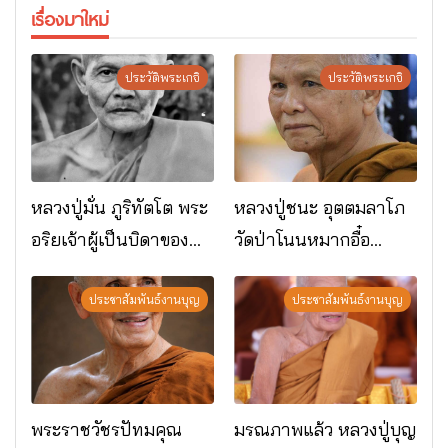
เรื่องมาใหม่
ประวัติพระเกจิ
ประวัติพระเกจิ
หลวงปู่มั่น ภูริทัตโต พระ
หลวงปู่ชนะ อุตตมลาโภ
อริยเจ้าผู้เป็นบิดาของ
วัดป่าโนนหมากอื๋อ
พระกรรมฐาน
อ.เมือง จ.มหาสารคาม
ประชาสัมพันธ์งานบุญ
ประชาสัมพันธ์งานบุญ
พระราชวัชรปัทมคุณ
มรณภาพแล้ว หลวงปู่บุญ