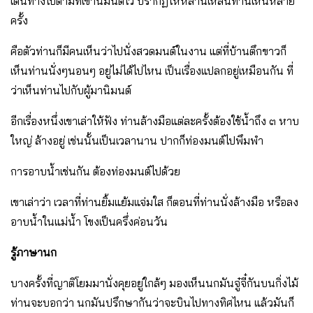
เดินทางไปตามที่เขานิมนต์ไว้ ปรากฏให้หลานเหลนท่านเห็นหลาย
ครั้ง
คือตัวท่านก็มีคนเห็นว่าไปนั่งสวดมนต์ในงาน แต่ที่บ้านตึกขาวก็
เห็นท่านนั่งๆนอนๆ อยู่ไม่ได้ไปไหน เป็นเรื่องแปลกอยู่เหมือนกัน ที่
ว่าเห็นท่านไปกับผู้มานิมนต์
อีกเรื่องหนึ่งเขาเล่าให้ฟัง ท่านล้างมือแต่ละครั้งต้องใช้น้ําถึง ๓ หาบ
ใหญ่ ล้างอยู่ เช่นนั้นเป็นเวลานาน ปากก็ท่องมนต์ไปพึมพํา
การอาบน้ําเช่นกัน ต้องท่องมนต์ไปด้วย
เขาเล่าว่า เวลาที่ท่านยิ้มแย้มแจ่มใส ก็ตอนที่ท่านนั่งล้างมือ หรือลง
อาบน้ําในแม่น้ํา โขงเป็นครึ่งค่อนวัน
รู้ภาษานก
บางครั้งที่ญาติโยมมานั่งคุยอยู่ใกล้ๆ มองเห็นนกมันจู๋จี๋กันบนกิ่งไม้
ท่านจะบอกว่า นกมันปรึกษากันว่าจะบินไปทางทิศไหน แล้วมันก็