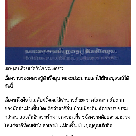
หลวงปู่สมเด็จลุน วัดเวินไซ ประเทศลาว
เรื่องราวของหลวงปู่สําเร็จลุน พอจะประมาณเล่าไว้เป็นอนุสรณ์ได้
ดังนี้
เรื่องหนึ่งคือ
ในสมัยฝรั่งเศสใช้อํานาจด้วยความโลภตามสันดาน
ของนักล่าเมืองขึ้น โดยคิดว่าชาติอื่น บ้านเมืองอื่น ด้อยอารยธรรม
กว่าตน และมักอ้างว่าเข้ามาปกครองเพื่อ ขจัดความด้อยอารยธรรม
ให้แก่ชาติที่ตนเข้าไปล่าเอาเป็นเมืองขึ้น เป็นบุญคุณเสียอีก