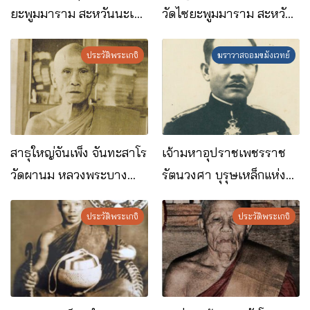
ยะพูมมาราม สะหวันนะเขต
วัดไซยะพูมมาราม สะหวัน
สปป.ลาว
นะเขต สปป.ลาว
ประวัติพระเกจิ
ฆราวาสจอมขมังเวทย์
สาธุใหญ่จันเพ็ง จันทะสาโร
เจ้ามหาอุปราชเพชรราช
วัดผานม หลวงพระบาง
รัตนวงศา บุรุษเหล็กแห่ง
สปป.ลาว
ราชอาณาจักรลาว
ประวัติพระเกจิ
ประวัติพระเกจิ