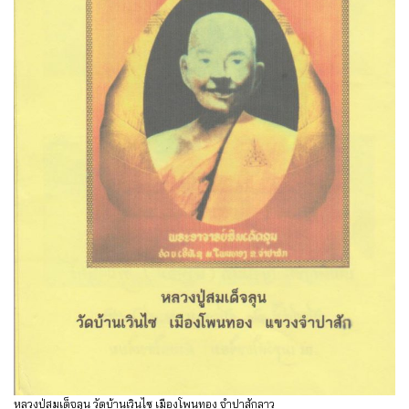
หลวงปู่สมเด็จลุน วัดบ้านเวินไซ เมืองโพนทอง จำปาสักลาว