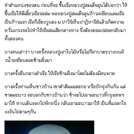
จําตําแหน่งของตน ก่อนที่จะ ขึ้นเรือหลวงปู่สมเด็จลุนได้บอกว่า ให้
ขึ้นเรือให้ดีเดี๋ยวเรือจะล่ม พอหลวงปู่สมเด็จลุนก้าวเหยียบแคมเรือ
เป็นก้าวแรก เรือก็เอียงวูบลง ม.ปาวีร์เห็นปาฏิหาริย์แล้วเกิดความ
หวั่นเกรงจะไปทําให้เรือล่มเสียกลางทาง จึงต้องยอมปล่อยกลับมา
ทั้งสองคน
บางคนเล่าว่า บางครั้งหลวงปู่เอาใบไม้หรือไม่ก็ฝาบาตรวางบนผิ
วน้ําเหยียบลอยข้ามฝั่งมา
บางครั้งยืนกลางลําเรือ ให้เรือข้ามฝั่งมาโดยไม่ต้องมีคนพาย
บางครั้งท่านเห็นชาวบ้าน เขาตําส้มมะละกอ หรือบักหุ่งกินกัน แต่
ขาดมะนาว จะบอกกับชาวบ้านว่า ข้าจะไปเอามะนาวที่กรุงเทพฯ
มาให้ ท่านเดินออกไปพักหนึ่ง กลับเอามะนาวมาให้ เป็นที่แปลกใจ
งงงันไปตามๆกัน