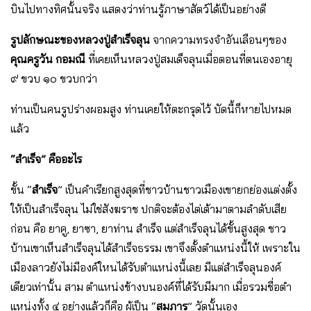
บินไปทางทิศนั้นจริง แสดงว่าท่านรู้ภาษาสัตว์ได้เป็นอย่างดี
รูปลักษณะของหลวงปู่สําเร็จลุน
จากความทรงจําอันเลือนๆของ
คุณครูวัน กอมณี
ที่เคยเห็นหลวงปู่สมเด็จลุนเมื่อตอนที่ตนเองอายุ
๙ ขวบ ๑๐ ขวบกว่า
ท่านเป็นคนรูปร่างผอมสูง ท่านเคยให้ตะกรุดไว้ บัดนี้ก็หายไปหมด
แล้ว
“สําเร็จ” คืออะไร
ขั้น “
สําเร็จ
” เป็นคําเรียกสูงสุดที่ชาวบ้านชาวเมืองเขายกย่องแต่งตั้ง
ให้เป็นสําเร็จลุน ไม่ใช่สังฆราช ปกติจะต้องไต่เต้ามาตามลําดับเสีย
ก่อน คือ ยาคู, ยาซา, ยาท่าน สําเร็จ แต่สําเร็จลุนได้ขั้นสูงสุด ชาว
บ้านเขาเห็นสําเร็จลุนได้สําเร็จธรรม เขาจึงตั้งตําแหน่งนี้ให้ เพราะใน
เมืองลาวยังไม่มีองค์ใหนได้รับตําแหน่งนี้เลย มีแต่สําเร็จลุนองค์
เดียวเท่านั้น สาม ตําแหน่งข้างบนองค์ที่ได้รับมีมาก เมื่อรวมชื่อตํา
แหน่งทั้ง ๔ อย่างแล้วก็คือ ผู้เป็น “
สมภาร
” วัดนั้นเอง