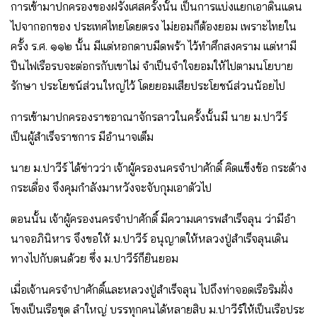
การเข้ามาปกครองของฝรั่งเศสครั้งนั้น เป็นการแบ่งแยกเอาดินแดน
ไปจากอกของ ประเทศไทยโดยตรง ไม่ยอมก็ต้องยอม เพราะไทยใน
ครั้ง ร.ศ. ๑๑๒ นั้น มีแต่หอกดาบมีดพร้า ไว้ทําศึกสงคราม แต่หามี
ปืนไฟเรือรบจะต่อกรกับเขาไม่ จําเป็นจําใจยอมให้ไปตามนโยบาย
รักษา ประโยชน์ส่วนใหญ่ไว้ โดยยอมเสียประโยชน์ส่วนน้อยไป
การเข้ามาปกครองราชอาณาจักรลาวในครั้งนั้นมี นาย ม.ปาวีร์
เป็นผู้สําเร็จราชการ มีอํานาจเต็ม
นาย ม.ปาวีร์ ได้ข่าวว่า เจ้าผู้ครองนครจําปาศักดิ์ คิดแข็งข้อ กระด้าง
กระเดื่อง จึงคุมกําลังมาหวังจะจับกุมเอาตัวไป
ตอนนั้น เจ้าผู้ครองนครจําปาศักดิ์ มีความเคารพสําเร็จลุน ว่ามีอํา
นาจอภินิหาร จึงขอให้ ม.ปาวีร์ อนุญาตให้หลวงปู่สําเร็จลุนเดิน
ทางไปกับตนด้วย ซึ่ง ม.ปาวีร์ก็ยินยอม
เมื่อเจ้านครจําปาศักดิ์และหลวงปู่สําเร็จลุน ไปถึงท่าจอดเรือริมฝั่ง
โขงเป็นเรือขุด ลําใหญ่ บรรทุกคนได้หลายสิบ ม.ปาวีร์ให้เป็นเรือประ