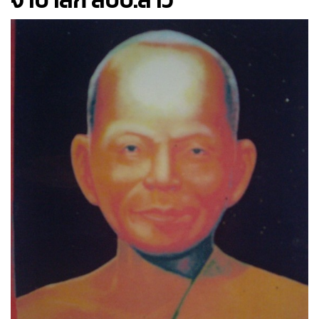
จำปาสัก สปป.ลาว