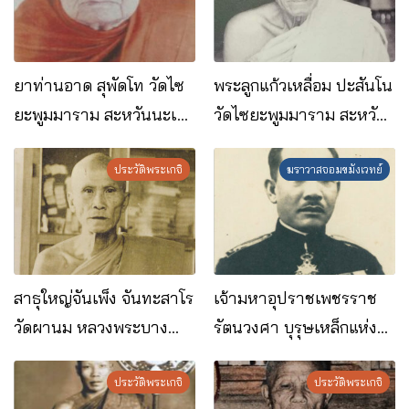
ยาท่านอาด สุพัดโท วัดไซ
พระลูกแก้วเหลื่อม ปะสันโน
ยะพูมมาราม สะหวันนะเขต
วัดไซยะพูมมาราม สะหวัน
สปป.ลาว
นะเขต สปป.ลาว
ประวัติพระเกจิ
ฆราวาสจอมขมังเวทย์
สาธุใหญ่จันเพ็ง จันทะสาโร
เจ้ามหาอุปราชเพชรราช
วัดผานม หลวงพระบาง
รัตนวงศา บุรุษเหล็กแห่ง
สปป.ลาว
ราชอาณาจักรลาว
ประวัติพระเกจิ
ประวัติพระเกจิ