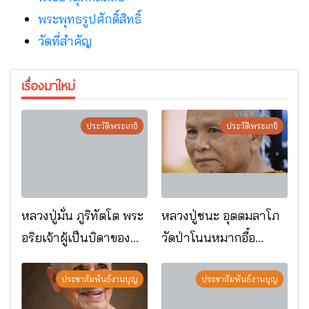
พระพุทธรูปศักดิ์สิทธิ์
วัดที่สําคัญ
เรื่องมาใหม่
ประวัติพระเกจิ
ประวัติพระเกจิ
หลวงปู่มั่น ภูริทัตโต พระ
หลวงปู่ชนะ อุตตมลาโภ
อริยเจ้าผู้เป็นบิดาของ
วัดป่าโนนหมากอื๋อ
พระกรรมฐาน
อ.เมือง จ.มหาสารคาม
ประชาสัมพันธ์งานบุญ
ประชาสัมพันธ์งานบุญ