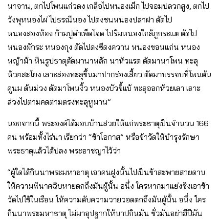
นาจาน, ตกไปโพนแก่วดง เกลือไปหนองเม็ก ไปจอมปลวกสูง, ตกไป
วังพุหนองไผ่ ไปธรณีนอง ไปดงชนหนองปลาฝา ตัดไป
หนองสองห้อง ก้ามปูดําเพ็ดโจด ไปริมหนองใกล้ภูกระแต ตัดไป
หนองผักระ หนองกุง ตัดไปดงซีดงควาน หนองขอนแก่น หนอง
หญ้าม้า หินรูปธาตุตัดมานาหลัก นาหัวแรด ตัดมานาโพน ทะลุ
ห้วยสะโยง เลาะล่องทะลุขึ้นมาปากร่องเสี้ยว ตัดมาบรรจบที่โพนต้น
คูนม ต้นม่วง ตัดมาโพนงิ้ว หนองบัวขี้แบ้ ทะลุออกห้วยเลา เลาะ
ล่วงไปตามคดตามตรงทะลุหูมาน”
นอกจากนี้ พระองค์ได้มอบบ้านส่วยให้แก่พระธาตุเป็นจํานวน 166
คน พร้อมทั้งไร่นา เรียกว่า “ข้าโอกาส” หรือข้าวัดให้บํารุงรักษา
พระธาตุแล้วได้ปลง พระอาชญาไว้ว่า
“ผู้ใดได้กินนาพระมหาธาตุ เอาคนฝูงนั้นไปเป็นข้าสะพายสายดาบ
ให้ความพินาศฉิบหายตกถึงมันผู้นั้น อนึ่ง ใครหากมาแย่งชิงเอาข้า
วัดไปใช้ในเรือน ให้ความดับความวายวอดตกถึงมันผู้นั้น อนึ่ง ใคร
กินนาพระมหาธาตุ ไม่มาอุปฐากให้บาปกินมัน ชั่วมันอย่าฮีปีมัน