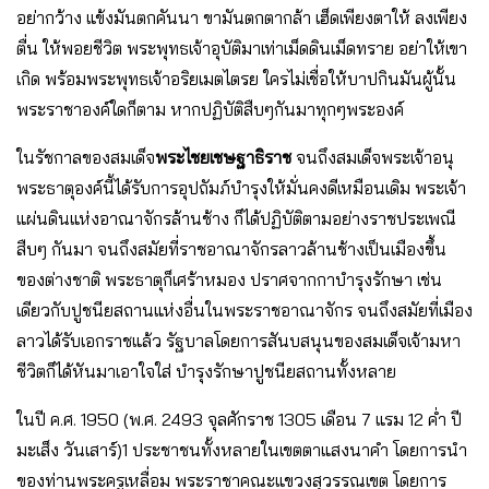
อย่ากว้าง แข้งมันตกคันนา ขามันตกตากล้า เฮ็ดเพียงตาให้ ลงเพียง
ตื่น ให้พอยชีวิต พระพุทธเจ้าอุบัติมาเท่าเม็ดดินเม็ดทราย อย่าให้เขา
เกิด พร้อมพระพุทธเจ้าอริยเมตไตรย ใครไม่เชื่อให้บาปกินมันผู้นั้น
พระราชาองค์ใดก็ตาม หากปฏิบัติสืบๆกันมาทุกๆพระองค์
ในรัชกาลของสมเด็จ
พระไชยเชษฐาธิราช
จนถึงสมเด็จพระเจ้าอนุ
พระธาตุองค์นี้ได้รับการอุปถัมภ์บํารุงให้มั่นคงดีเหมือนเดิม พระเจ้า
แผ่นดินแห่งอาณาจักรล้านช้าง ก็ได้ปฏิบัติตามอย่างราชประเพณี
สืบๆ กันมา จนถึงสมัยที่ราชอาณาจักรลาวล้านช้างเป็นเมืองขึ้น
ของต่างชาติ พระธาตุก็เศร้าหมอง ปราศจากกาบํารุงรักษา เช่น
เดียวกับปูชนียสถานแห่งอื่นในพระราชอาณาจักร จนถึงสมัยที่เมือง
ลาวได้รับเอกราชแล้ว รัฐบาลโดยการสันบสนุนของสมเด็จเจ้ามหา
ชีวิตก็ได้หันมาเอาใจใส่ บํารุงรักษาปูชนียสถานทั้งหลาย
ในปี ค.ศ. 1950 (พ.ศ. 2493 จุลศักราช 1305 เดือน 7 แรม 12 ค่ำ ปี
มะเส็ง วันเสาร์)1 ประชาชนทั้งหลายในเขตตาแสงนาคํา โดยการนํา
ของท่านพระครูเหลื่อม พระราชาคณะแขวงสุวรรณเขต โดยการ