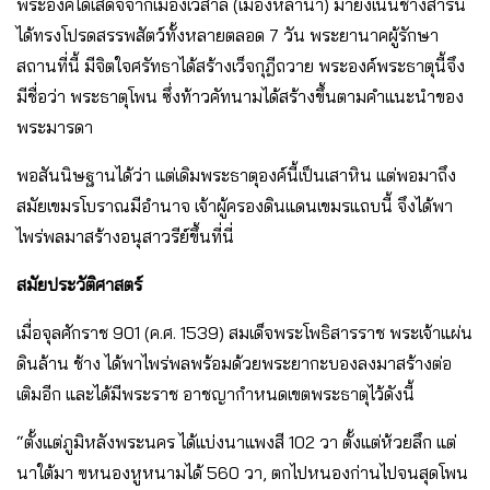
พระองค์ได้เสด็จจากเมืองเวสาลี (เมืองหล้าน้ำ) มายังเนินช้างสารนี้
ได้ทรงโปรดสรรพสัตว์ทั้งหลายตลอด 7 วัน พระยานาคผู้รักษา
สถานที่นี้ มีจิตใจศรัทธาได้สร้างเว็จกุฎีถวาย พระองค์พระธาตุนี้จึง
มีชื่อว่า พระธาตุโพน ซึ่งท้าวคัทนามได้สร้างขึ้นตามคําแนะนําของ
พระมารดา
พอสันนิษฐานได้ว่า แต่เดิมพระธาตุองค์นี้เป็นเสาหิน แต่พอมาถึง
สมัยเขมรโบราณมีอํานาจ เจ้าผู้ครองดินแดนเขมรแถบนี้ จึงได้พา
ไพร่พลมาสร้างอนุสาวรีย์ขึ้นที่นี่
สมัยประวัติศาสตร์
เมื่อจุลศักราช 901 (ค.ศ. 1539) สมเด็จพระโพธิสารราช พระเจ้าแผ่น
ดินล้าน ช้าง ได้พาไพร่พลพร้อมด้วยพระยากะบองลงมาสร้างต่อ
เติมอีก และได้มีพระราช อาชญากําหนดเขตพระธาตุไว้ดังนี้
“ตั้งแต่ภูมิหลังพระนคร ได้แบ่งนาแพงสี 102 วา ตั้งแต่ห้วยลึก แต่
นาใต้มา ฃหนองหูหนามได้ 560 วา, ตกไปหนองก่านไปจนสุดโพน