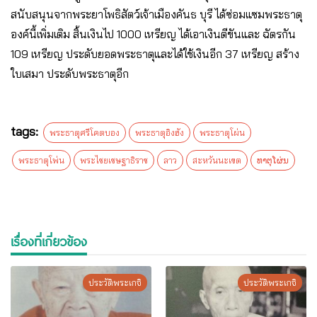
สนับสนุนจากพระยาโพธิสัตว์เจ้าเมืองคันธ บุรี ได้ซ่อมแซมพระธาตุ
องค์นี้เพิ่มเติม สิ้นเงินไป 1000 เหรียญ ได้เอาเงินตีขันและ ฉัตรกัน
109 เหรียญ ประดับยอดพระธาตุและได้ใช้เงินอีก 37 เหรียญ สร้าง
ใบเสมา ประดับพระธาตุอีก
tags:
พระธาตุศรีโคตบอง
พระธาตุอิงฮัง
พระธาตุโผ่น
พระธาตุโพ่น
พระไชยเชษฐาธิราช
ลาว
สะหวันนะเขต
ທາຕຸໂຜ່ນ
เรื่องที่เกี่ยวข้อง
ประวัติพระเกจิ
ประวัติพระเกจิ