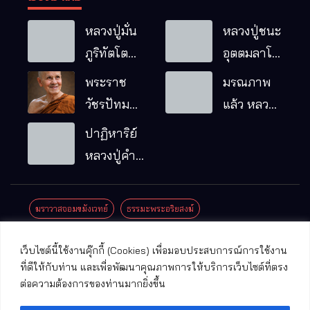
หลวงปู่มั่น
หลวงปู่ชนะ
ภูริทัตโต
อุตตมลาโภ
พระอริยเจ้า
วัดป่าโนน
พระราช
มรณภาพ
ผู้เป็นบิดา
หมากอื๋อ
วัชรปัทม
แล้ว หลวง
ของพระกร
อ.เมือง
คุณ (หลวง
ปู่บุญมา
ปาฏิหาริย์
รมฐาน
จ.มหาสารคาม
ปู่บัวเกตุ
คัมภีรธัมโม
หลวงปู่คำ
ปทุมสิโร)
คะนิง จุล
มรณภาพ
มณี
ฆราวาสจอมขมังเวทย์
ธรรมะพระอริยสงฆ์
แล้ว วัดป่า
ดาราภิรมย์
ประชาสัมพันธ์งานบุญ
ประวัติพระเกจิ
ปาฏิหาริย์พระเกจิ
เว็บไซต์นี้ใช้งานคุ๊กกี้ (Cookies) เพื่อมอบประสบการณ์การใช้งาน
อ.แม่ริม
ปาฏิหาริย์พระเครื่อง
พระธาตุศักดิ์สิทธิ์
ที่ดีให้กับท่าน และเพื่อพัฒนาคุณภาพการให้บริการเว็บไซต์ที่ตรง
จ.เชียงใหม่
ต่อความต้องการของท่านมากยิ่งขึ้น
พระพุทธรูปศักดิ์สิทธิ์
วัดที่สําคัญ