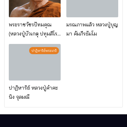
พระราชวัชรปัทมคุณ
มรณภาพแล้ว หลวงปู่บุญ
(หลวงปู่บัวเกตุ ปทุมสิโร)
มา คัมภีรธัมโม
มรณภาพแล้ว วัดป่า
ดาราภิรมย์ อ.แม่ริม
ปาฏิหาริย์พระเกจิ
จ.เชียงใหม่
ปาฏิหาริย์ หลวงปู่คำคะ
นิง จุลมณี