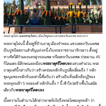
พระธาตุโผ่น (ພຣະທາຕຸໂຜ່ນ)
เมืองไซพูทอง แขวงสะหวันนะเขต สปป.ลาว
พระธาตุโพ่นนี้ ตั้งอยู่ที่บ้านธาตุ เมืองจําพอน แขวงสะหวันนะเขต
เป็นปูชนียสถานสําคัญแห่งหนึ่งในพระราชอาณาจักรลาว ตั้งอยู่
ทางทิศใต้กําแพงนครสุวรรณเขต หรือสะหวันนะเขต ประมาณ 45
กิโลเมตร มีลักษณะเหมือน
พระธาตุศรีโคตบอง
แขวงคําม่วน พระ
ธาตุองค์นี้กล่าวกันว่า สร้างคร่อมหลักหินรูปสี่เหลี่ยมถึง 7 หลัก
ชุมนุมของหลักหินเหล่านี้เชื่อกันว่า สร้างเป็นที่ระลึกเร็จกุฎีของ
พระพุทธเจ้า 5 พระองค์ หลักหินทั้ง 7 นี้ เข้าใจว่สร้างขึ้นในสมัย
เดียวกับ
พระธาตุศรีโคตบอง
เนื้อความในตํานานได้กล่าวพาดพิงไปถึงพระโคดมพุทธเจ้า ว่า