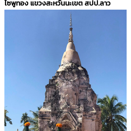
ไซพูทอง แขวงสะหวันนะเขต สปป.ลาว