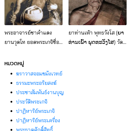
พระอาจารย์ชาคำแดง
ยาท่านเพ้า พุทธวังโส (ຍາ
ยานวุดโท ยอดพระเกจิชื่อ
ທ່ານເພົ້າ ພຸດທະວັງໂສ) วัด
ดังแห่ง สปป.ลาว
พระบาทโพนสัน แขวงบอลิ
คำไซ สปป.ลาว
หมวดหมู่
ฆราวาสจอมขมังเวทย์
ธรรมะพระอริยสงฆ์
ประชาสัมพันธ์งานบุญ
ประวัติพระเกจิ
ปาฏิหาริย์พระเกจิ
ปาฏิหาริย์พระเครื่อง
พระธาตุศักดิ์สิทธิ์