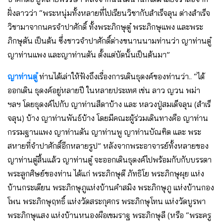
ฝั่งลาวว่า “พระหนุ่มทั้งหลายที่ไปเรียนวิชากับสําเร็จลุน ต่างสําเร็จ
วิชามาจากนครจําปาศักดิ์ ทั้งพระภิกษุตู๋ พระภิกษุแพง และพระ
ภิกษุตัน เป็นต้น ซึ่งชาวจําปาศักดิ์ต่างขนานนามท่านว่า ญาท่านตู๋
ญาท่านแพง และญาท่านตัน ตั้งแต่บัดนั้นเป็นต้นมา”
ญาท่านตู๋
ท่านได้เล่าให้ฟังถึงเรื่องการเดินธุดงค์ของท่านว่า.. “ได้
ออกเดิน ธุดงค์อยู่หลายปี ในหลายประเทศ เช่น ลาว ญวน พม่า
ฯลฯ โดยธุดงค์ไปกับ ญาท่านสีดาบ้าง และ หลวงปู่สมเด็จลุน (สําเร็
จลุน) บ้าง ญาท่านพันธ์บ้าง โดยมีคณะผู้ร่วมเดินทางคือ ญาท่าน
กรรมฐานแพง ญาท่านตัน ญาท่านพู ญาท่านบัณฑิต และ พระ
สหายที่จําปาศักดิ์อีกหลายรูป” หลังจากพระอาจารย์ทั้งหลายของ
ญาท่านตู๋สิ้นแล้ว ญาท่านตู๋ จะออกเดินธุดงค์ไปพร้อมกับกับบรรดา
พระลูกศิษย์ของท่าน ได้แก่ พระภิกษุดี ภัทธิโย พระภิกษุผุย แห่ง
บ้านกระเดียน พระภิกษุภูแห่งบ้านคําสมิง พระภิกษุภู แห่งบ้านกอง
โพน พระภิกษุฤทธิ์ แห่งวัดสระกุศกร พระภิกษุโทน แห่งวัดบูรพา
พระภิกษุแสง แห่งบ้านหนองผือเขมราฐ พระภิกษุลี (หรือ “พระครู