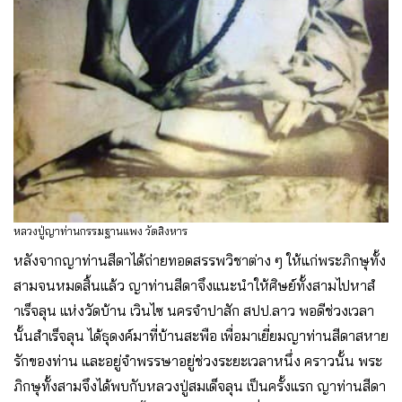
หลวงปู่ญาท่านกรรมฐานแพง วัดสิงหาร
หลังจากญาท่านสีดาได้ถ่ายทอดสรรพวิชาต่าง ๆ ให้แก่พระภิกษุทั้ง
สามจนหมดสิ้นแล้ว ญาท่านสีดาจึงแนะนําให้ศิษย์ทั้งสามไปหาสํ
าเร็จลุน แห่งวัดบ้าน เวินไซ นครจำปาสัก สปป.ลาว พอดีช่วงเวลา
นั้นสําเร็จลุน ได้ธุดงค์มาที่บ้านสะพือ เพื่อมาเยี่ยมญาท่านสีดาสหาย
รักของท่าน และอยู่จําพรรษาอยู่ช่วงระยะเวลาหนึ่ง คราวนั้น พระ
ภิกษุทั้งสามจึงได้พบกับหลวงปู่สมเด็จลุน เป็นครั้งแรก ญาท่านสีดา