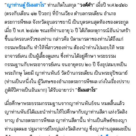
“
ญาท่านตู๋ ธัมมสาโร
” ท่านเกิดในสกุล “
วงศ์คํา
” เมื่อปี พ.ศ.๒๔๒๖
(ตรงกับเดือน ๑๒ ปีวอก) ที่บ้านเวียง ตําบลกระเดียน อําเภอ
ตระการพืชผล จังหวัดอุบลราชธานี เป็นบุตรคนสุดท้องของตระกูล
เมื่อ ปี พ.ศ. ๒๔๓๒ ขณะที่ท่านอายุ ๖ ปี ได้เกิดเหตุการณ์อันน่าเศร้า
ขึ้นแก่ครอบครัวของท่าน กล่าวคือ บิดามารดาของท่านได้ถึงแก่
กรรมพร้อมกัน ทําให้พี่สาวของท่าน ต้องนําท่านไปมอบให้ พระ
อาจารย์เคน เป็นผู้เลี้ยงดูแทน ซึ่งท่านได้อยู่ศึกษา พระธรรม
กรรมฐานกับพระอาจารย์เคน จนอายุครบ ๒๐ ปี จึงอุปสมบทเป็น
พระภิกษุ โดยมี ญาท่านพันธ์ วัดบ้านกระเดียน เป็นพระอุปัชฌาย์
(ท่านเป็นหนึ่งใน ผู้วิเศษของอําเภอตระการพืชผล เก่งในเรื่องปราบ
ภูติผีปีศาจเป็นอันมาก) ได้รับฉายาว่า “
ธัมมสาโร
”
เมื่อศึกษาพระธรรมกรรมฐานจากญาท่านพันธ์จน หมดสิ้นแล้ว
ญาท่านพันธ์ได้แนะนําท่านให้ไปศึกษากับญาท่านสีดา แห่งวัดสิง
หาญ อําเภอตระการพืชผล ญาท่านสีดานั้น ท่านเป็นศิษย์ของญา
ท่านอุตตมะ ปฐมาจารย์ใหญ่แห่งวัดสิงหาญ ซึ่งญาท่านอุตตมะเป็น