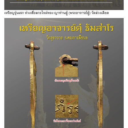
เหรียญรุ่นแรก ห่วงเชื่อมกะไหล่ทอง ญาท่านตู๋ (พระอาจารย์ตู๋) วัดม่วงเดียด