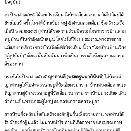
ปัจจุบัน)
๓) ปี พ.ศ. ๒๔๙๕ ได้แยกโรงเรียนวัดบ้านเวียงออกจากวัดไป โดยได้
ย้ายไปสร้างขึ้นใหม่ที่บ้านเวียง หมู่ ๕ ตําบลกระเดียน ซึ่งสร้างเสร็จ
เมื่อปี พ.ศ. ๒๔๙๗ (ท่านได้ขอความร่วมมือร่วมใจจากชาวบ้านสาม
หมู่บ้าน เป็นกําลังสนับสนุน โดยไม่ได้ใช้งบประมาณทางราชการ
แม้แต่บาทเดียว) ชาวบ้านจึงตั้งชื่อโรงเรียน นี้ว่า “โรงเรียนบ้านเวียง
(ตู๋อุปถัมป์)” ตั้งแต่นั้นเป็นต้นมา เพื่อเป็นการระลึกถึงคุณงามความ
ดีของท่าน
กระทั่งในปี พ.ศ. ๒๕๐๕
ญาท่านลี
(
พระครูพนาภินันท์
) ได้นิมนต์
ญาท่านตูให้ไปจําพรรษาอยู่ที่วัดเอี่ยมวนาราม บ้านม่วงเดียด ขณะ
ที่ญาท่านตู๋จํา พรรษาอยู่ที่วัดเอี่ยมวนาราม ชาวบ้านม่วงเดียด เห็น
ว่าท่านเป็นพระเถระผู้ใหญ่ สมควรแก่การเคารพบูชา
ชาวบ้านจึงพร้อมใจกันสร้างองค์กฐินขึ้นเพื่อถวายท่าน พอท่านได้
รับผ้าองค์กฐินแล้ว ไม่นานเท่าไร ท่านก็เกิดอาพาธ และมรณภาพ
ลง ด้วย “ท่านั่งสมาธิ” ภายในกุฏิของท่านที่วัดเอี่ยมวนาราม สิริ