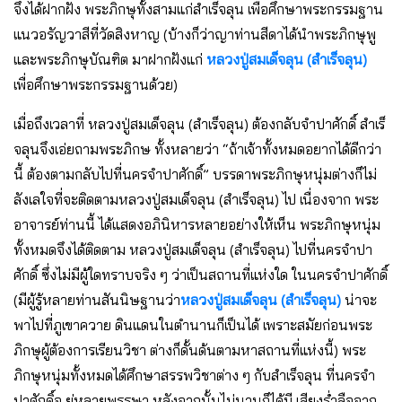
จึงได้ฝากฝัง พระภิกษุทั้งสามแก่สําเร็จลุน เพื่อศึกษาพระกรรมฐาน
แนวอรัญวาสีที่วัดสิงหาญ (บ้างก็ว่าญาท่านสีดาได้นําพระภิกษุพู
และพระภิกษุบัณฑิต มาฝากฝังแก่
หลวงปู่สมเด็จลุน (สําเร็จลุน)
เพื่อศึกษาพระกรรมฐานด้วย)
เมื่อถึงเวลาที่ หลวงปู่สมเด็จลุน (สําเร็จลุน) ต้องกลับจําปาศักดิ์ สําเร็
จลุนจึงเอ่ยถามพระภิกษ ทั้งหลายว่า “ถ้าเจ้าทั้งหมดอยากได้ดีกว่า
นี้ ต้องตามกลับไปที่นครจําปาศักดิ์” บรรดาพระภิกษุหนุ่มต่างก็ไม่
ลังเลใจที่จะติดตามหลวงปู่สมเด็จลุน (สําเร็จลุน) ไป เนื่องจาก พระ
อาจารย์ท่านนี้ ได้แสดงอภินิหารหลายอย่างให้เห็น พระภิกษุหนุ่ม
ทั้งหมดจึงได้ติดตาม หลวงปู่สมเด็จลุน (สําเร็จลุน) ไปที่นครจําปา
ศักดิ์ ซึ่งไม่มีผู้ใดทราบจริง ๆ ว่าเป็นสถานที่แห่งใด ในนครจําปาศักดิ์
(มีผู้รู้หลายท่านสันนิษฐานว่า
หลวงปู่สมเด็จลุน (สําเร็จลุน)
น่าจะ
พาไปที่ภูเขาควาย ดินแดนในตํานานก็เป็นได้ เพราะสมัยก่อนพระ
ภิกษุผู้ต้องการเรียนวิชา ต่างก็ดั้นด้นตามหาสถานที่แห่งนี้) พระ
ภิกษุหนุ่มทั้งหมดได้ศึกษาสรรพวิชาต่าง ๆ กับสําเร็จลุน ที่นครจํา
ปาศักดิ์อ ยู่หลายพรรษา หลังจากนั้นไม่นานก็ได้มี เสียงร่่ำลือจาก