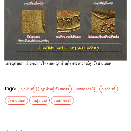
เหรียญรุ่นแรก ห่วงเชื่อมกะไหล่ทอง ญาท่านตู๋ (พระอาจารย์ตู๋) วัดม่วงเดียด
tags:
ญาท่านตู๋
ญาท่านตู๋ ธัมมสาโร
พระอาจารย์ตู๋
พ่อถ่านตู๋
วัดม่วงเดียด
วัดสุขาวาส
อุบลราชธานี