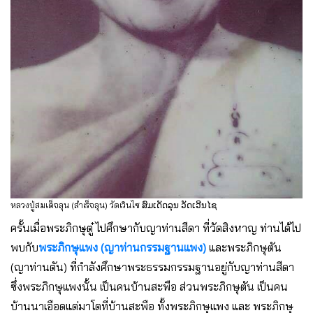
หลวงปู่สมเด็จลุน (สำเร็จลุน) วัดเวินไซ ສົມເດັດລຸນ ວັດເວີນໄຊ
ครั้นเมื่อพระภิกษุตู๋ ไปศึกษากับญาท่านสีดา ที่วัดสิงหาญ ท่านได้ไป
พบกับ
พระภิกษุแพง (ญาท่านกรรมฐานแพง)
และพระภิกษุตัน
(ญาท่านตัน) ที่กําลังศึกษาพระธรรมกรรมฐานอยู่กับญาท่านสีดา
ซึ่งพระภิกษุแพงนั้น เป็นคนบ้านสะพือ ส่วนพระภิกษุตัน เป็นคน
บ้านนาเอือดแต่มาโตที่บ้านสะพือ ทั้งพระภิกษุแพง และ พระภิกษุ