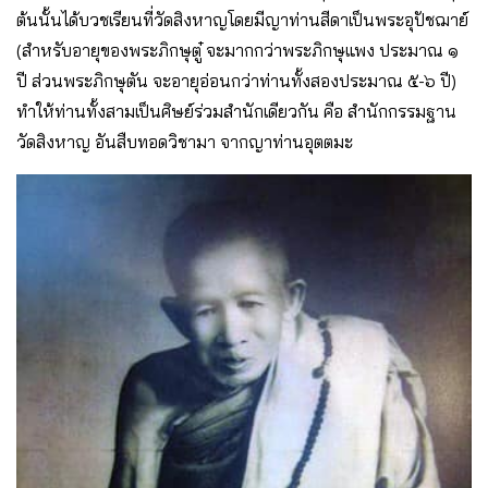
ต้นนั้นได้บวชเรียนที่วัดสิงหาญโดยมีญาท่านสีดาเป็นพระอุปัชฌาย์
(สําหรับอายุของพระภิกษุตู๋ จะมากกว่าพระภิกษุแพง ประมาณ ๑
ปี ส่วนพระภิกษุตัน จะอายุอ่อนกว่าท่านทั้งสองประมาณ ๕-๖ ปี)
ทําให้ท่านทั้งสามเป็นศิษย์ร่วมสํานักเดียวกัน คือ สํานักกรรมฐาน
วัดสิงหาญ อันสืบทอดวิชามา จากญาท่านอุตตมะ