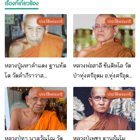
เรื่องที่เกี่ยวข้อง
ประวัติพระเกจิ
ประวัติพระเกจิ
หลวงปู่มหาคำแดง ฐานทัต
หลวงพ่อสาลี ขันติพโล วัด
โต วัดคำภีราวาส
ป่าทุ่งศรีอุดม อ.ทุ่งศรีอุดม
อ.ตระการพืชผล
จ.อุบลราชธานี
จ.อุบลราชธานี
ประวัติพระเกจิ
ประวัติพระเกจิ
หลวงปู่ทา นาควัณโณ วัด
หลวงปู่เพชร ฐานธัมโม