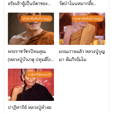
อริยเจ้าผู้เป็นบิดาของ
วัดป่าโนนหมากอื๋อ
พระกรรมฐาน
อ.เมือง จ.มหาสารคาม
ประชาสัมพันธ์งานบุญ
ประชาสัมพันธ์งานบุญ
พระราชวัชรปัทมคุณ
มรณภาพแล้ว หลวงปู่บุญ
(หลวงปู่บัวเกตุ ปทุมสิโร)
มา คัมภีรธัมโม
มรณภาพแล้ว วัดป่า
ดาราภิรมย์ อ.แม่ริม
ปาฏิหาริย์พระเกจิ
จ.เชียงใหม่
ปาฏิหาริย์ หลวงปู่คำคะ