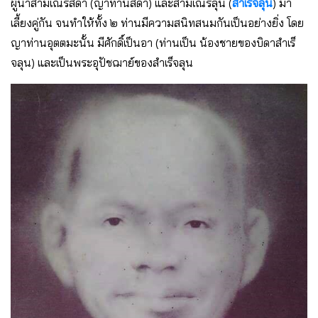
ผู้นําสามเณรสีดา (ญาท่านสีดา) และสามเณรลุน (
สําเร็จลุน
) มา
เลี้ยงคู่กัน จนทําให้ทั้ง ๒ ท่านมีความสนิทสนมกันเป็นอย่างยิ่ง โดย
ญาท่านอุตตมะนั้น มีศักดิ์เป็นอา (ท่านเป็น น้องชายของบิดาสําเร็
จลุน) และเป็นพระอุปัชฌาย์ของสําเร็จลุน