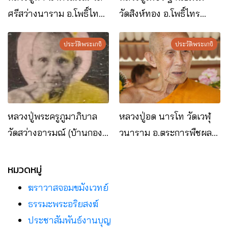
ศรีสว่างนาราม อ.โพธิ์ไทร
วัดสิงห์ทอง อ.โพธิ์ไทร
จ.อุบลราชธานี
จ.อุบลราชธานี
ประวัติพระเกจิ
ประวัติพระเกจิ
หลวงปู่พระครูภูมาภิบาล
หลวงปู่อด นารโท วัดเวฬุ
วัดสว่างอารมณ์ (บ้านกอง
วนาราม อ.ตระการพืชผล
โพน) อ.เขมราฐ
จ.อุบลราชธานี
จ.อุบลราชธานี
หมวดหมู่
ฆราวาสจอมขมังเวทย์
ธรรมะพระอริยสงฆ์
ประชาสัมพันธ์งานบุญ