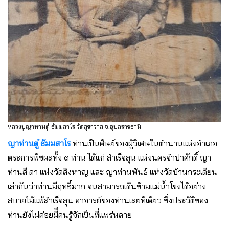
หลวงปู่ญาทานตู๋ ธัมมสาโร วัดสุขาวาส จ.อุบลราชธานี
ญาท่านตู๋ ธัมมสาโร
ท่านเป็นศิษย์ของผู้วิเศษในตํานานแห่งอําเภอ
ตระการพืชผลทั้ง ๓ ท่าน ได้แก่ สําเร็จลุน แห่งนครจําปาศักดิ์ ญา
ท่านสี ดา แห่งวัดสิงหาญ และ ญาท่านพันธ์ แห่งวัดบ้านกระเดียน
เล่ากันว่าท่านมีฤทธิ์มาก จนสามารถเดินข้ามแม่น้ำโขงได้อย่าง
สบายไม้แพ้สําเร็จลุน อาจารย์ของท่านเลยทีเดียว ซึ่งประวัติของ
ท่านยังไม่ค่อยมีึคนรู้จักเป็นที่แพร่หลาย