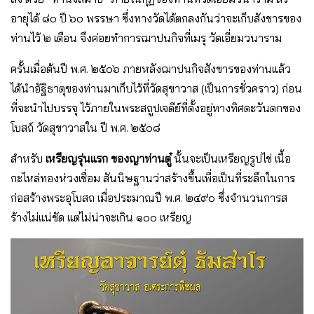
อายุได้ ๘๐ ปี ๖๐ พรรษา ซึ่งทางวัดได้ตกลงกันว่าจะเก็บสังขารของ
ท่านไว้ ๒ เดือน จึงค่อยทําการฌาปนกิจที่เมรุ วัดเอี่ยมวนาราม
ครั้นเมื่อต้นปี พ.ศ. ๒๕๐๖ ภายหลังฌาปนกิจสังขารของท่านแล้ว
ได้นําอัฐิธาตุของท่านมาเก็บไว้ที่วัดสุขาวาส (เป็นการชั่วคราว) ก่อน
ที่จะนําไปบรรจุ ไว้ภายในพระสถูปเจดีย์ที่ตั้งอยู่ทางทิศตะวันตกของ
โบสถ์ วัดสุขาวาสใน ปี พ.ศ. ๒๕๐๘
สําหรับ
เหรียญรุ่นแรก ของญาท่านตู๋
นั้นจะเป็นเหรียญรูปไข่ เนื้อ
กะไหล่ทองห่วงเชื่อม สันนิษฐานว่าสร้างขึ้นเพื่อเป็นที่ระลึกในการ
ก่อสร้างพระอุโบสถ เมื่อประมาณปี พ.ศ. ๒๔๙๐ ซึ่งจํานวนการส
ร้างไม่แน่ชัด แต่ไม่น่าจะเกิน ๑๐๐ เหรียญ