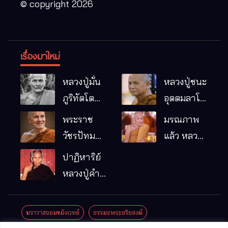
© copyright 2026
เรื่องมาใหม่
หลวงปู่มั่น
หลวงปู่ชนะ
ภูริทัตโต
อุตตมลาโภ
พระอริยเจ้า
วัดป่าโนน
พระราช
มรณภาพ
ผู้เป็นบิดา
หมากอื๋อ
วัชรปัทม
แล้ว หลวง
ของพระกร
อ.เมือง
คุณ (หลวง
ปู่บุญมา
ปาฏิหาริย์
รมฐาน
จ.มหาสารคาม
ปู่บัวเกตุ
คัมภีรธัมโม
หลวงปู่คำ
ปทุมสิโร)
คะนิง จุล
มรณภาพ
มณี
ฆราวาสจอมขมังเวทย์
ธรรมะพระอริยสงฆ์
แล้ว วัดป่า