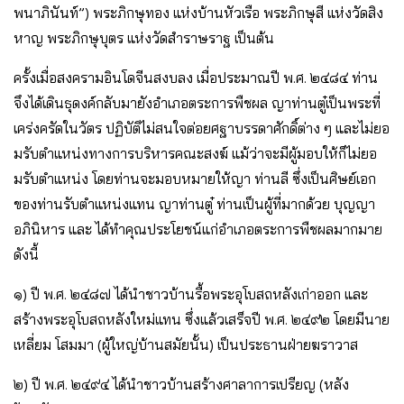
พนาภินันท์”) พระภิกษุทอง แห่งบ้านหัวเรือ พระภิกษุสี แห่งวัดสิง
หาญ พระภิกษุบุตร แห่งวัดสําราษราฐ เป็นต้น
ครั้งเมื่อสงครามอินโดจีนสงบลง เมื่อประมาณปี พ.ศ. ๒๔๘๔ ท่าน
จึงได้เดินธุดงค์กลับมายังอําเภอตระการพืชผล ญาท่านตู๋เป็นพระที่
เคร่งครัดในวัตร ปฏิบัติไม่สนใจต่อยศฐาบรรดาศักดิ์ต่าง ๆ และไม่ยอ
มรับตําแหน่งทางการบริหารคณะสงฆ์ แม้ว่าจะมีผู้มอบให้ก็ไม่ยอ
มรับตําแหน่ง โดยท่านจะมอบหมายให้ญา ท่านลี ซึ่งเป็นศิษย์เอก
ของท่านรับตําแหน่งแทน ญาท่านตู๋ ท่านเป็นผู้ที่มากด้วย บุญญา
อภินิหาร และ ได้ทําคุณประโยชน์แก่อําเภอตระการพืชผลมากมาย
ดังนี้
๑) ปี พ.ศ. ๒๔๘๗ ได้นําชาวบ้านรื้อพระอุโบสถหลังเก่าออก และ
สร้างพระอุโบสถหลังใหม่แทน ซึ่งแล้วเสร็จปี พ.ศ. ๒๔๙๒ โดยมีนาย
เหลี่ยม โสมมา (ผู้ใหญ่บ้านสมัยนั้น) เป็นประธานฝ่ายฆราวาส
๒) ปี พ.ศ. ๒๔๙๔ ได้นําชาวบ้านสร้างศาลาการเปรียญ (หลัง