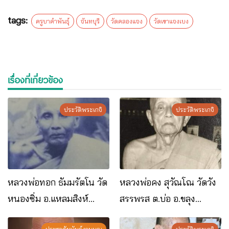
tags:
ครูบาคำพันธุ์
จันทบุรี
วัดคลองแจง
วัดเขาแจงเบง
เรื่องที่เกี่ยวข้อง
ประวัติพระเกจิ
ประวัติพระเกจิ
หลวงพ่อทอก ธัมมรัตโน วัด
หลวงพ่อคง สุวัณโณ วัดวัง
หนองซิ่ม อ.แหลมสิงห์
สรรพรส ต.บ่อ อ.ขลุง
จ.จันทบุรี
จ.จันทบุรี