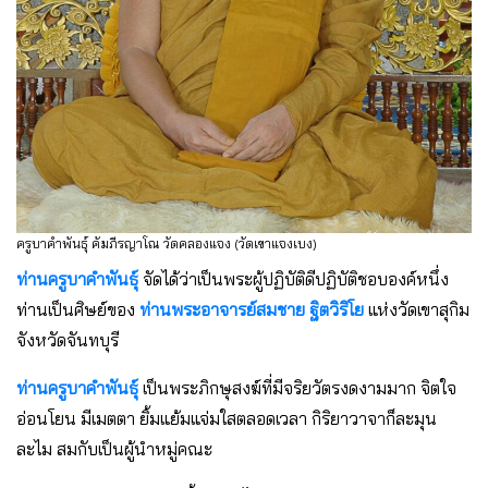
ครูบาคำพันธุ์ คัมภีรญาโณ วัดคลองแจง (วัดเขาแจงเบง)
ท่านครูบาคำพันธุ์
จัดได้ว่าเป็นพระผู้ปฏิบัติดีปฏิบัติชอบองค์หนึ่ง
ท่านเป็นศิษย์ของ
ท่านพระอาจารย์สมชาย ฐิตวิริโย
แห่งวัดเขาสุกิม
จังหวัดจันทบุรี
ท่านครูบาคำพันธุ์
เป็นพระภิกษุสงฆ์ที่มีจริยวัตรงดงามมาก จิตใจ
อ่อนโยน มีเมตตา ยิ้มแย้มแจ่มใสตลอดเวลา กิริยาวาจาก็ละมุน
ละไม สมกับเป็นผู้นําหมู่คณะ