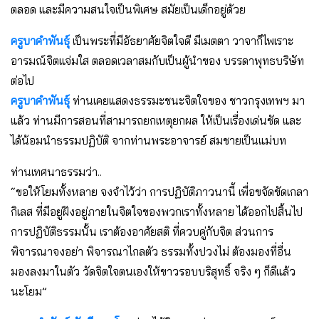
ตลอด และมีความสนใจเป็นพิเศษ สมัยเป็นเด็กอยู่ด้วย
ครูบาคำพันธุ์
เป็นพระที่มีอัธยาศัยจิตใจดี มีเมตตา วาจาก็ไพเราะ
อารมณ์จิตแจ่มใส ตลอดเวลาสมกับเป็นผู้นําของ บรรดาพุทธบริษัท
ต่อไป
ครูบาคำพันธุ์
ท่านเคยแสดงธรรมะชนะจิตใจของ ชาวกรุงเทพฯ มา
แล้ว ท่านมีการสอนที่สามารถยกเหตุยกผล ให้เป็นเรื่องเด่นชัด และ
ได้น้อมนําธรรมปฏิบัติ จากท่านพระอาจารย์ สมชายเป็นแม่บท
ท่านเทศนาธรรมว่า..
“ขอให้โยมทั้งหลาย จงจําไว้ว่า การปฏิบัติภาวนานี้ เพื่อขจัดขัดเกลา
กิเลส ที่มีอยู่ฝังอยู่ภายในจิตใจของพวกเราทั้งหลาย ได้ออกไปสิ้นไป
การปฏิบัติธรรมนั้น เราต้องอาศัยสติ ที่ควบคู่กับจิต ส่วนการ
พิจารณาจงอย่า พิจารณาไกลตัว ธรรมทั้งปวงไม่ ต้องมองที่อื่น
มองลงมาในตัว วัดจิตใจตนเองให้ขาวรอบบริสุทธิ์ จริง ๆ ก็ดีแล้ว
นะโยม”