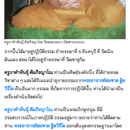
ครูบาคำพันธุ์ คัมภีรญาโณ วัดคลองแจง (วัดเขาแจงเบง)
จากนั้นได้มาอยู่ปฏิบัติธรรม จําพรรษาที่ จ.จันทบุรี ที่ วัดเนิน
ดินแดง ต่อมาได้ไปอยู่จําพรรษาที่ วัดเขาสุกิม
ครูบาคำพันธุ์ คัมภีรญาโณ
ท่านเป็นศิษย์องค์หนึ่ง ที่ได้ถ่ายทอด
วิชาต่าง ๆ และได้รับแนะนําอุบายธรรมจาก
พระอาจารย์สมชาย ฐิต
วิริโย
เป็นอันมาก ธรรมะ ที่เกิดจากการปฏิบัตินั้น ท่านได้นํามาเป็น
เครื่องดําเนินจิตต่อไป
ครูบาคำพันธุ์ คัมภิรญาโณ
ท่านเป็นพระภิกษุหนุ่ม ที่มี
ประสบการณ์ในภาคปฏิบัติ ธรรมอยู่มาก เพราะว่าท่านได้ติดตาม
ท่าน
พระอาจารย์สมชาย ฐิตวิริโย
ออกเดินธุดงคกรรมฐานมาโดย