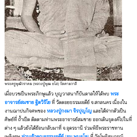
พระครูพุฒิวราคม (หลวงปู่พุฒ ยโส) วัดคามวาสี
เมื่อบวชเป็นพระภิกษุแล้ว บุญวาสนาก็บันดาลให้ได้พบ
พระ
อาจารย์สมชาย ฐิตวิริโย
ที่ วัดดอยธรรมเจดีย์ จ.สกลนคร เนื่องใน
งานฌาปนกิจศพของ
หลวงปู่กงมา จิรปุญโญ
และได้ฝากตัวเป็น
ศิษย์ที่ ถ้ำเป็ด ติดตามท่านพระอาจารย์สมชาย ออกเดินธุดงค์ไปในที่
ต่าง ๆ แล้วยังได้ย้อนกลับมาที่ จ.อุดรธานี ร่วมพิธีพระราชทาน
เพลิงศพ
ท่านเจ้าคุณธรรมเจดีย์
(
จูม พนฺธุโล
)
ที่ วัดโพธิสมภรณ์