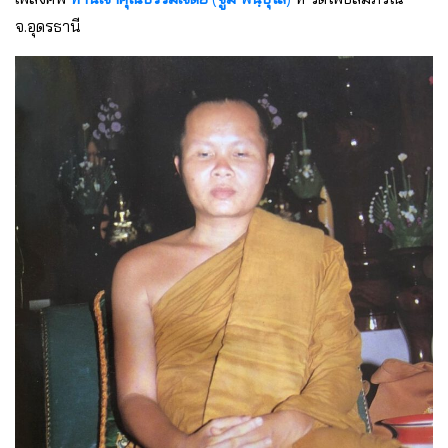
จ.อุดรธานี