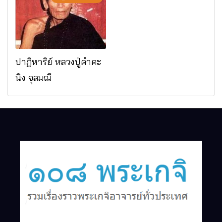
จ.เชียงใหม่
ปาฏิหาริย์ หลวงปู่คำคะ
นิง จุลมณี