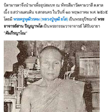
บิดามารดาจึงนํามาเพื่ออุปสมบท ณ พัทธสีมาวัดคามวาสี ต.ตาล
เนิ้ง อ.สว่างแดนดิน จ.สกลนคร ในวันที่ ๑๓ พฤษภาคม พ.ศ. ๒๕๐๕
โดยมี
พระครูพุฒิวรคม
(
หลวงปู่พุฒิ ยโส
)
เป็นพระอุปัชฌาย์
พระ
อาจารย์สาน ปัญญาพโล
เป็นพระกรรมวาจาจารย์ ได้รับฉายา
“
คัมภีรญาโณ
”