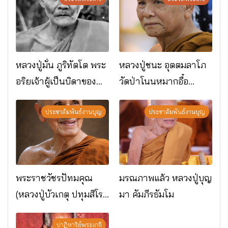
หลวงปู่มั่น ภูริทัตโต พระ
หลวงปู่ชนะ อุตตมลาโภ
อริยเจ้าผู้เป็นบิดาของ
วัดป่าโนนหมากอื๋อ
พระกรรมฐาน
อ.เมือง จ.มหาสารคาม
ประชาสัมพันธ์งานบุญ
ประชาสัมพันธ์งานบุญ
พระราชวัชรปัทมคุณ
มรณภาพแล้ว หลวงปู่บุญ
(หลวงปู่บัวเกตุ ปทุมสิโร)
มา คัมภีรธัมโม
มรณภาพแล้ว วัดป่า
ดาราภิรมย์ อ.แม่ริม
ปาฏิหาริย์พระเกจิ