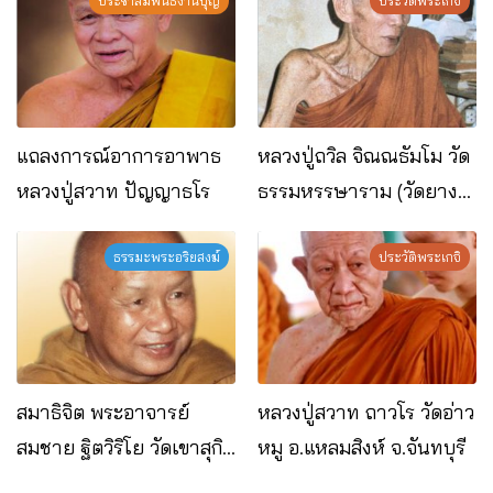
ประชาสัมพันธ์งานบุญ
ประวัติพระเกจิ
แถลงการณ์อาการอาพาธ
หลวงปู่ถวิล จิณณธัมโม วัด
หลวงปู่สวาท ปัญญาธโร
ธรรมหรรษาราม (วัดยาง
ระหง) อ.ท่าใหม่ จ.จันทบุรี
ธรรมะพระอริยสงฆ์
ประวัติพระเกจิ
สมาธิจิต พระอาจารย์
หลวงปู่สวาท ถาวโร วัดอ่าว
สมชาย ฐิตวิริโย วัดเขาสุกิม
หมู อ.แหลมสิงห์ จ.จันทบุรี
จ.จันทบุรี