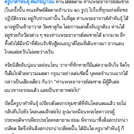
ครูบาคำพันธุ์ คัมภีรญาโณ
ท่านได้ติดตาม ท่านพระอาจารย์สมชาย
(ในครั้งนั้น คณะศิษย์ติดตามจํานวน ๑๐ รูป) ไปในที่ทุกแห่งเพื่อขอ
ปฏิบัติธรรม อยู่กับท่านเท่านั้น ในที่สุด ท่านพระอาจารย์คำพันธุ์ ได้
มาอยู่เป็นเจ้าอาวาส วัดเขาสุกิม โดยการแต่งตั้งอันถูกต้อง ท่านได้
อยู่ช่วยกิจวัตรต่าง ๆ ของท่านพระอาจารย์สมชายได้ มากมาย อีก
ทั้งยังได้มีหน้าที่ต้อนรับขับสู้คณะญาติโยมที่เดินทางมา จากแดน
ไกลแต่ละวันไม่เคยว่างเว้น
จริยนิสัยอันนุ่มนวลอ่อนโยน วาจาที่ทักทายก็มีแต่ความจับใจ จิตใจ
ก็เต็มไปด้วยความเมตตา กรุณาอย่างเด่นชัดนี้ บุคคลจํานวนมากได้
กล่าวเป็นเสียงเดียว กันว่า “ท่านพระอาจารย์สมชาย มีผู้สืบต่อ
แนวทางธรรมแล้ว และเป็นทายาทต่อไป”
บัดนี้ครูบาคำพันธุ์ เปรียบดังดอกปทุมชาติที่พ้นโคลนตมแล้ว จะไม่
กลับคืนไปยัง โคลนตมอีกต่อไป อุปมาเหมือนพระโยคาวจรผู้
ประพฤติพากเพียรประโยคพยายาม ย่อม พิจารณาซึ่งสิ่งสกปรกน่า
เกลียด จิตจึงพ้นสิ่งสกปรกน่าเกลียดนั้น ได้ฉันใด ครูบาคำพันธุ์ ก็