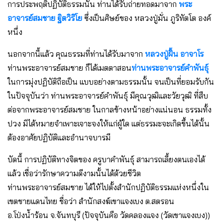
การประพฤติปฏิบัติธรรมนั้น ท่านได้รับถ่ายทอดมาจาก
พระ
อาจารย์สมชาย ฐิตวิริโย
ซึ่งเป็นศิษย์ของ หลวงปู่มั่น ภูริทัตโต องค์
หนึ่ง
นอกจากนี้แล้ว คุณธรรมที่ท่านได้รับมาจาก
หลวงปู่ฝั้น อาจาโร
ท่านพระอาจารย์สมชาย ก็ได้เมตตาสอน
ท่านพระอาจารย์คำพันธุ์
ในการมุ่งปฏิบัติถือเป็น แบบอย่างตามธรรมนั้น จนเป็นที่ยอมรับกัน
ในปัจจุบันว่า ท่านพระอาจารย์คำพันธุ์ มีคุณวุฒิและวัยวุฒิ ที่สืบ
ต่อจากพระอาจารย์สมชาย ในกาลข้างหน้าอย่างแน่นอน ธรรมทั้ง
ปวง มิได้หมายจําเพาะเจาะจงให้แก่ผู้ใด แต่ธรรมะจะเกิดขึ้นได้นั้น
ต้องอาศัยปฏิบัติและอํานาจบารมี
บัดนี้ การปฏิบัติทางจิตของ ครูบาคำพันธุ์ สามารถเลี้ยงตนเองได้
แล้ว เชื่อว่ารักษาความดีงามนั้นได้ด้วยชีวิต
ท่านพระอาจารย์สมชาย ได้ให้ไปตั้งสํานักปฏิบัติธรรมแห่งหนึ่งใน
เขตชายแดนไทย ชื่อว่า สํานักสงฆ์เขาแจงเบง ต.สตรอน
อ.โป่งน้ำร้อน จ.จันทบุรี (ปัจจุบันคือ วัดคลองแจง (วัดเขาแจงเบง))