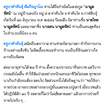
ครูบาคำพันธุ์ คัมภีรญาโณ
ท่านได้ถือกําเนิดในตระกูล “
นามูล
ทัศน์
” ณ หมู่บ้านดงบัง หมู่ ๘ ต.ท่าคันโท อ.ท่าคันโท จ.กาฬสินธุ์
เกิดวันที่ ๑๖ มิถุนายน พ.ศ. ๒๔๘๔ ปีมะเส็ง บิดาท่านชื่อ
นายไทย
นามูลทัศน์
และมารดาชื่อ
นางเคน นามูลทัศ
น์ ท่านเป็นคนสุดท้อง
ในจํานวนพี่น้อง ๓ คน
ครูบาคำพันธุ์
สมัยเป็นฆราวาส ท่านช่วยบิดามารดา ทํากิจการงาน
บ้านอย่างแข็งขัน ไม่อิดเอื้อนขณะทํางาน จนเป็นที่รักและวางใจ
มากเป็นพิเศษ
ต่อมาอายุท่านได้ ๒๑ ปี ท่าน ตั้งความปรารถนาที่จะบวช แต่วิบาก
กรรมยังไม่สิ้น ทําให้ล้มป่วยอย่างหนักแทบเอาชีวิตไม่รอด ทุกขเวท
นาเกินกําลังจนต้อง สลบไป จิตส่วนหนึ่งได้อธิษฐานว่า “ขอให้เรา
หายป่วย เราจะบวชอย่างหลวงปู่มั่นและหลวงปู่เสาร์ เมื่อบวชแล้ว
ได้ปฏิบัติสัก ๑๐ ปี จะตายก็ไม่ว่าไม่เสียดายเลย” แล้วอาการป่วยก็
หายไปจริง ๆ…