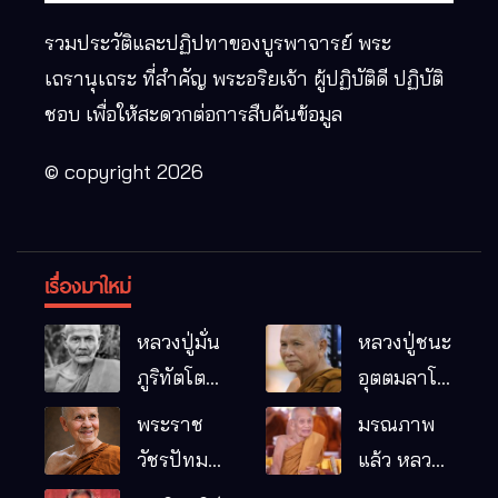
รวมประวัติและปฏิปทาของบูรพาจารย์ พระ
เถรานุเถระ ที่สำคัญ พระอริยเจ้า ผู้ปฏิบัติดี ปฏิบัติ
ชอบ เพื่อให้สะดวกต่อการสืบค้นข้อมูล
© copyright 2026
เรื่องมาใหม่
หลวงปู่มั่น
หลวงปู่ชนะ
ภูริทัตโต
อุตตมลาโภ
พระอริยเจ้า
วัดป่าโนน
พระราช
มรณภาพ
ผู้เป็นบิดา
หมากอื๋อ
วัชรปัทม
แล้ว หลวง
ของพระกร
อ.เมือง
คุณ (หลวง
ปู่บุญมา