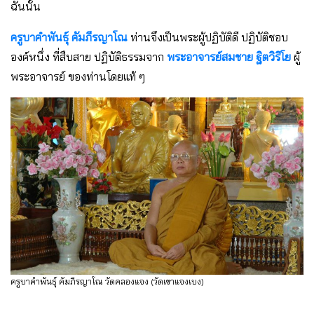
ฉันนั้น
ครูบาคำพันธุ์ คัมภีรญาโณ
ท่านจึงเป็นพระผู้ปฏิบัติดี ปฏิบัติชอบ
องค์หนึ่ง ที่สืบสาย ปฏิบัติธรรมจาก
พระอาจารย์สมชาย ฐิตวิริโย
ผู้
พระอาจารย์ ของท่านโดยแท้ ๆ
ครูบาคำพันธุ์ คัมภีรญาโณ วัดคลองแจง (วัดเขาแจงเบง)